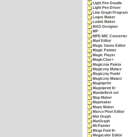
Light Pen Doodle
Light Pen Driver
Line Graph Program
Logos Maker
Ludek Maker
MAD Designer
MP
MPE-MIC Converter
Mad Editor
Magic Game Editor
Magic Painter
Magic Player
MagicChar+
Magiczna Paleta
Magiczny Malarz
Magiczny Punkt
Magiczny-Malarz
Magniprint
Magniprint II+
Mandelbrot set
Map Maker
Mapmaker
Maps Maker
Marco Pixel Editor
Mat Graph
MatGraph
McPainter
Mega Font II+
Megacolor Editor