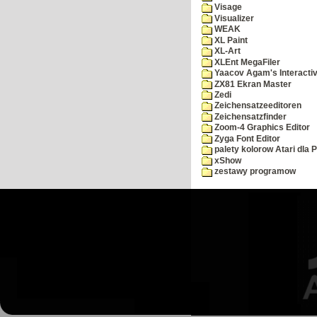
Visage
Visualizer
WEAK
XL Paint
XL-Art
XLEnt MegaFiler
Yaacov Agam's Interactiv
ZX81 Ekran Master
Zedi
Zeichensatzeeditoren
Zeichensatzfinder
Zoom-4 Graphics Editor
Zyga Font Editor
palety kolorow Atari dla 
xShow
zestawy programow