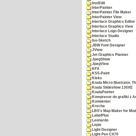
InstEdit
InterPainter
InterPainter File Maker
InterPainter View
Interlace Graphics Editor
Interlace Graphics View
Interlace Logo Designer
Interlace Studio
Iso-Sketch
JBW Font Designer
JView
Jet Graphics Planner
JpegShow
JpegView
KFX
KSS-Paint
Kleks
Koala Micro Illustrator, T
Koala Slideshow 130XE
KoalaPainter
Kompresor do grafiki z A
Konwenter
Krecha
LBS's Map Maker for Mod
LabelPlus
Leonardo
Lepix
Light Designer
Light Pen CX70