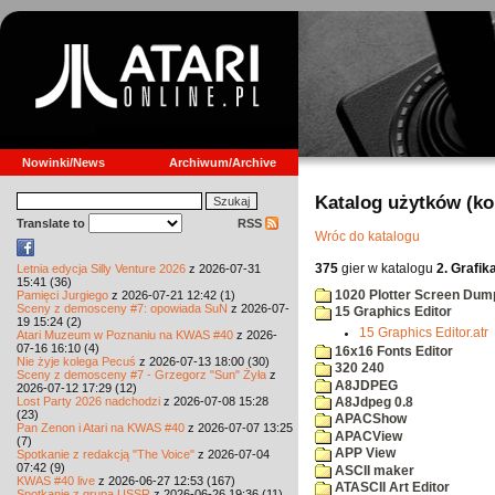
Nowinki/News
Archiwum/Archive
Katalog użytków (k
Translate to
RSS
Wróc do katalogu
375
gier w katalogu
2. Grafik
Letnia edycja Silly Venture 2026
z 2026-07-31
15:41 (36)
1020 Plotter Screen Dum
Pamięci Jurgiego
z 2026-07-21 12:42 (1)
Sceny z demosceny #7: opowiada SuN
z 2026-07-
15 Graphics Editor
19 15:24 (2)
15 Graphics Editor.atr
Atari Muzeum w Poznaniu na KWAS #40
z 2026-
07-16 16:10 (4)
16x16 Fonts Editor
Nie żyje kolega Pecuś
z 2026-07-13 18:00 (30)
320 240
Sceny z demosceny #7 - Grzegorz "Sun" Żyła
z
A8JDPEG
2026-07-12 17:29 (12)
Lost Party 2026 nadchodzi
z 2026-07-08 15:28
A8Jdpeg 0.8
(23)
APACShow
Pan Zenon i Atari na KWAS #40
z 2026-07-07 13:25
APACView
(7)
APP View
Spotkanie z redakcją "The Voice"
z 2026-07-04
07:42 (9)
ASCII maker
KWAS #40 live
z 2026-06-27 12:53 (167)
ATASCII Art Editor
Spotkanie z grupą USSR
z 2026-06-26 19:36 (11)