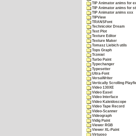
TIP Animator anims for 
TIP Animator anims for s
TIP Animator anims xxx
TIPView
TRANSFont
Technicolor Dream
Text Plot
Texture Editor
Texture Maker
Tomasz Liebich utils
Tops Graph
Trzmiel
Turbo Paint
Typechanger
Typesetter
Ultra-Font
VersaWriter
Vertically Scrolling Playfi
Video 130XE
Video Easel
Video Interface
Video Kaleidoscope
Video Tape Record
Video-Scanner
Videograph
Vidig Paint
Viewer RGB
Viewer XL-Paint
Virtuoso