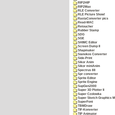
RIP2HIP
RIP2Max
RLE Converter
RLE Picture Show!
RastaConverter pics
Read-MAC
Retoucher
Rubber Stamp
SDG
SGE
SHIMC Editor
Screen Dump II
Shapmaker
Sianokos Converter
Side-Print
Sikor Anim
Sikor miniAnim
Spectrus 88
Spr converter
Sprite Editor
Sprite Engine
SupGen2000
Super 3D Plotter II
Super Czolowka
Super Sketch Graphics M
SuperFont
TBMDraw
TIF-Konverter
TIP Animator