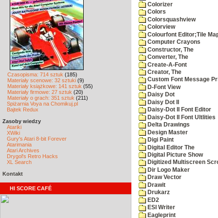
Colorizer
Colors
Colorsquashview
Colorview
Colourfont Editor;Tile Ma
Computer Crayons
Constructor, The
Converter, The
Create-A-Font
Creator, The
Czasopisma: 714 sztuk
(185)
Custom Font Message Pri
Materiały scenowe: 32 sztuki
(9)
Materiały książkowe: 141 sztuk
(55)
D-Font View
Materiały firmowe: 27 sztuk
(20)
Daisy Dot
Materiały o grach: 351 sztuk
(211)
Daisy Dot II
Spiżarnia Voya na Chomikuj.pl
Bajtek Redux
Daisy-Dot II Font Editor
Daisy-Dot II Font Ultlities
Zasoby wiedzy
Delta Drawings
Atariki
Design Master
XWiki
Gury's Atari 8-bit Forever
Digi Paint
Atarimania
Digital Editor The
Atari Archives
Digital Picture Show
Drygol's Retro Hacks
XL Search
Digitized Multiscreen Scr
Dir Logo Maker
Kontakt
Draw Vector
Drawit
HI SCORE CAFÉ
Drukarz
ED2
ESI Writer
Eagleprint