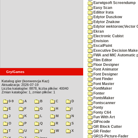
Earwigsoft Screendump
Easy Scan
Ediitor Irata
Edytor Duszkow
Edytor Znakow
Edytor wektorow;Vector 
Ekran
Electronic Cubist
Envision
EscalPaint
Executive Decision Make
FWA and MIC Automatic p
Film Editor
Floor Designer
Font Animator
Gry/Games
Font Designer
Font Finder
Katalog gier (konwencja Kaz)
Font Master
Aktualizacja: 2026-07-19
Liczba katalogów: 8878, liczba plików: 40040
FontMaker
Zmian katalogów: 1, zmian plików: 1
Fonter
FontsMaker
0-9
A
B
C
D
Fontscanner
Fonty
E
F
G
H
I
Fonty C64
J
K
L
M
N
Fun With Art
GIFncode
O
P
Q
R
S
GR Block Cutter
T
U
V
W
X
GR Finder
GR15-Picture-Fader