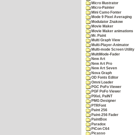
Micro Illustrator
Micro-Painter
Mini Camo Fonter
Mode 9 Pixel Averaging
Modulator Znakow
Movie Maker
Movie Maker animations
Mr. Paint
Multi Graph View
Multi-Player-Animator
Multi-mode Screen Utility
MultiMode-Fader
New Art
New Art Pro
New Art Seven
Nova Graph
OD Fonts Editor
Omni Loader
PGC PoFo Viewer
PGF PoFo Viewer
PIXeL PaINT
PMG Designer
PTRFont
Paint 256
Paint-256 Fader
PaintBox
Paradox
PiCon C64
Picasso