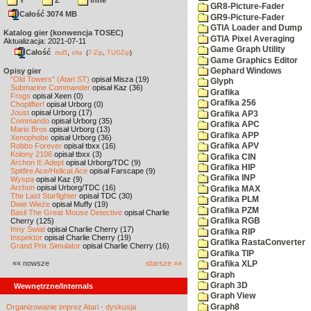
Y
Z
inne
GR8-Picture-Fader
Całość 3074 MB
GR9-Picture-Fader
GTIA Loader and Dump
Katalog gier (konwencja TOSEC)
GTIA Pixel Averaging
Aktualizacja: 2021-07-11
Game Graph Utility
Całość
,
md5
sha
(
7-Zip
,
TUGZip
)
Game Graphics Editor
Gephard Windows
Opisy gier
"Old Towers" (Atari ST)
opisał Misza (19)
Glyph
Submarine Commander
opisał Kaz (36)
Grafika
Frogs
opisał Xeen (0)
Grafika 256
Choplifter!
opisał Urborg (0)
Joust
opisał Urborg (17)
Grafika AP3
Commando
opisał Urborg (35)
Grafika APC
Mario Bros
opisał Urborg (13)
Grafika APP
Xenophobe
opisał Urborg (36)
Robbo Forever
opisał tbxx (16)
Grafika APV
Kolony 2106
opisał tbxx (3)
Grafika CIN
Archon II: Adept
opisał Urborg/TDC (9)
Grafika HIP
Spitfire Ace/Hellcat Ace
opisał Farscape (9)
Grafika INP
Wyspa
opisał Kaz (9)
Archon
opisał Urborg/TDC (16)
Grafika MAX
The Last Starfighter
opisał TDC (30)
Grafika PLM
Dwie Wieże
opisał Muffy (19)
Grafika PZM
Basil The Great Mouse Detective
opisał Charlie
Cherry (125)
Grafika RGB
Inny Świat
opisał Charlie Cherry (17)
Grafika RIP
Inspektor
opisał Charlie Cherry (19)
Grafika RastaConverter
Grand Prix Simulator
opisał Charlie Cherry (16)
Grafika TIP
«« nowsze
starsze »»
Grafika XLP
Graph
Graph 3D
Wewnętrzne/Internals
Graph View
Graph8
Organizowanie imprez Atari - dyskusja