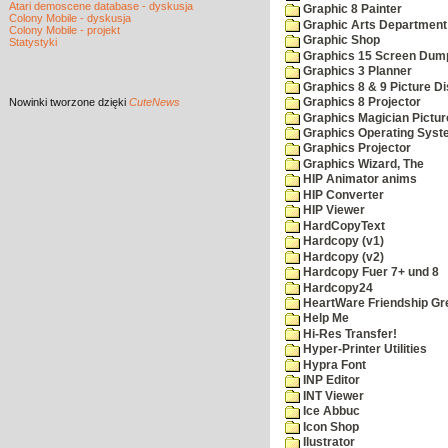
Atari demoscene database - dyskusja
Graphic 8 Painter
Colony Mobile - dyskusja
Graphic Arts Department
Colony Mobile - projekt
Graphic Shop
Statystyki
Graphics 15 Screen Dum
Graphics 3 Planner
Graphics 8 & 9 Picture Di
Nowinki
tworzone dzięki
CuteNews
Graphics 8 Projector
Graphics Magician Picture
Graphics Operating Syst
Graphics Projector
Graphics Wizard, The
HIP Animator anims
HIP Converter
HIP Viewer
HardCopyText
Hardcopy (v1)
Hardcopy (v2)
Hardcopy Fuer 7+ und 8
Hardcopy24
HeartWare Friendship Gr
Help Me
Hi-Res Transfer!
Hyper-Printer Utilities
Hypra Font
INP Editor
INT Viewer
Ice Abbuc
Icon Shop
Ilustrator