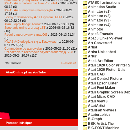
ATASCII animations
KWAS #40 - zabierzcie Atari Portfolio!
z 2026-06-23
08:12 (0)
Animation Studio
KWAS #40 - naprawa retrosprzętu
z 2026-06-21
Animator (v1)
17:15 (1)
Animator (v2)
Sceny z demosceny #7 z Bigerem i MBR
z 2026-
Animator (v3)
06-19 22:08 (0)
Atari Floppy Image Toolkit
z 2026-06-17 13:51 (9)
Animator (v4)
Spotkanie online z grupą LST
z 2026-06-16 16:32
Animotor
(16)
Apac3 Fractals
Recoil zintegrowany z macOS
z 2026-06-13 21:34
(5)
Apac3 Linker-Viewer
KWAS #40 odbędzie się w Katowicach
z 2026-06-
Art Converter!
07 17:59 (25)
Artist
Commodore po atarowsku
z 2026-05-28 21:50 (21)
Artist Unleashed
Urządzenie z rekordowo szybką transmisją SIO!
z
2026-05-24 20:57 (116)
Artur
Ascii-Art Editor
«« nowsze
starsze »»
Atari 1020 Color Printer
Atari 1020 Plotter Utils
AtariOnline.pl na YouTube
Atari CAD
Atari Control Picture
Atari Epson Lister
Atari Font Maker
Atari Graphic Screen De
Atari Micro CAD
Atari View 8
AtariArtist
AtariFan Viewers
Atarigraphics
B-Graph
Pomocnik/Helper
BBK Artist, The
BIG-FONT Machine