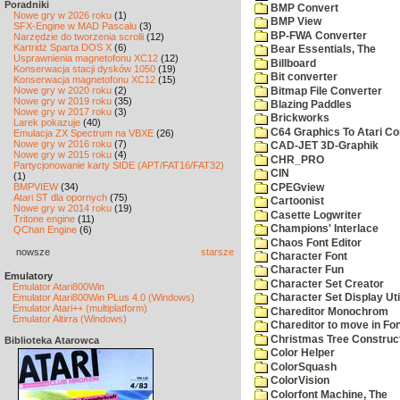
Poradniki
BMP Convert
Nowe gry w 2026 roku
(1)
BMP View
SFX-Engine w MAD Pascalu
(3)
BP-FWA Converter
Narzędzie do tworzenia scrolli
(12)
Kartridż Sparta DOS X
(6)
Bear Essentials, The
Usprawnienia magnetofonu XC12
(12)
Billboard
Konserwacja stacji dysków 1050
(19)
Bit converter
Konserwacja magnetofonu XC12
(15)
Nowe gry w 2020 roku
(2)
Bitmap File Converter
Nowe gry w 2019 roku
(35)
Blazing Paddles
Nowe gry w 2017 roku
(3)
Brickworks
Larek pokazuje
(40)
C64 Graphics To Atari Co
Emulacja ZX Spectrum na VBXE
(26)
Nowe gry w 2016 roku
(7)
CAD-JET 3D-Graphik
Nowe gry w 2015 roku
(4)
CHR_PRO
Partycjonowanie karty SIDE (APT/FAT16/FAT32)
CIN
(1)
BMPVIEW
(34)
CPEGview
Atari ST dla opornych
(75)
Cartoonist
Nowe gry w 2014 roku
(19)
Casette Logwriter
Tritone engine
(11)
Champions' Interlace
QChan Engine
(6)
Chaos Font Editor
nowsze
starsze
Character Font
Character Fun
Emulatory
Character Set Creator
Emulator Atari800Win
Emulator Atari800Win PLus 4.0 (Windows)
Character Set Display Util
Emulator Atari++ (multiplatform)
Chareditor Monochrom
Emulator Altirra (Windows)
Chareditor to move in Fo
Christmas Tree Construct
Biblioteka Atarowca
Color Helper
ColorSquash
ColorVision
Colorfont Machine, The