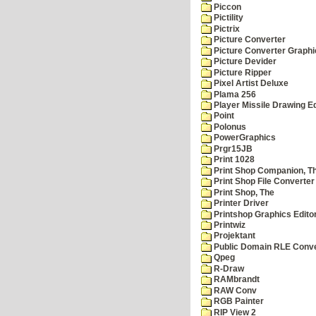
Piccon
Pictility
Pictrix
Picture Converter
Picture Converter Graphi
Picture Devider
Picture Ripper
Pixel Artist Deluxe
Plama 256
Player Missile Drawing Ed
Point
Polonus
PowerGraphics
Prgr15JB
Print 1028
Print Shop Companion, T
Print Shop File Converter
Print Shop, The
Printer Driver
Printshop Graphics Edito
Printwiz
Projektant
Public Domain RLE Conve
Qpeg
R-Draw
RAMbrandt
RAW Conv
RGB Painter
RIP View 2