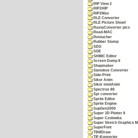
RIP View 2
RIP2HIP
RIP2Max
RLE Converter
RLE Picture Show!
RastaConverter pics
Read-MAC
Retoucher
Rubber Stamp
SDG
SGE
SHIMC Editor
Screen Dump II
Shapmaker
Sianokos Converter
Side-Print
Sikor Anim
Sikor miniAnim
Spectrus 88
Spr converter
Sprite Editor
Sprite Engine
SupGen2000
Super 3D Plotter II
Super Czolowka
Super Sketch Graphics M
SuperFont
TBMDraw
TIF-Konverter