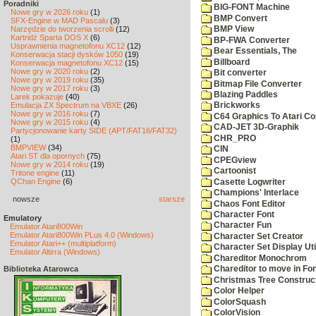
Poradniki
BIG-FONT Machine
Nowe gry w 2026 roku
(1)
BMP Convert
SFX-Engine w MAD Pascalu
(3)
Narzędzie do tworzenia scrolli
(12)
BMP View
Kartridż Sparta DOS X
(6)
BP-FWA Converter
Usprawnienia magnetofonu XC12
(12)
Bear Essentials, The
Konserwacja stacji dysków 1050
(19)
Billboard
Konserwacja magnetofonu XC12
(15)
Nowe gry w 2020 roku
(2)
Bit converter
Nowe gry w 2019 roku
(35)
Bitmap File Converter
Nowe gry w 2017 roku
(3)
Blazing Paddles
Larek pokazuje
(40)
Emulacja ZX Spectrum na VBXE
(26)
Brickworks
Nowe gry w 2016 roku
(7)
C64 Graphics To Atari Co
Nowe gry w 2015 roku
(4)
CAD-JET 3D-Graphik
Partycjonowanie karty SIDE (APT/FAT16/FAT32)
CHR_PRO
(1)
BMPVIEW
(34)
CIN
Atari ST dla opornych
(75)
CPEGview
Nowe gry w 2014 roku
(19)
Cartoonist
Tritone engine
(11)
QChan Engine
(6)
Casette Logwriter
Champions' Interlace
nowsze
starsze
Chaos Font Editor
Character Font
Emulatory
Character Fun
Emulator Atari800Win
Emulator Atari800Win PLus 4.0 (Windows)
Character Set Creator
Emulator Atari++ (multiplatform)
Character Set Display Util
Emulator Altirra (Windows)
Chareditor Monochrom
Biblioteka Atarowca
Chareditor to move in Fo
Christmas Tree Construct
Color Helper
ColorSquash
ColorVision