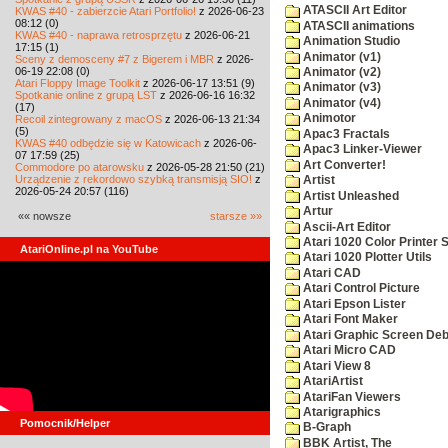
ATASCII Art Editor
KWAS #40 - zabierzcie Atari Portfolio!
z 2026-06-23
08:12 (0)
ATASCII animations
KWAS #40 - naprawa retrosprzętu
z 2026-06-21
Animation Studio
17:15 (1)
Animator (v1)
Sceny z demosceny #7 z Bigerem i MBR
z 2026-
06-19 22:08 (0)
Animator (v2)
Atari Floppy Image Toolkit
z 2026-06-17 13:51 (9)
Animator (v3)
Spotkanie online z grupą LST
z 2026-06-16 16:32
Animator (v4)
(17)
Animotor
Recoil zintegrowany z macOS
z 2026-06-13 21:34
(5)
Apac3 Fractals
KWAS #40 odbędzie się w Katowicach
z 2026-06-
Apac3 Linker-Viewer
07 17:59 (25)
Art Converter!
Commodore po atarowsku
z 2026-05-28 21:50 (21)
Urządzenie z rekordowo szybką transmisją SIO!
z
Artist
2026-05-24 20:57 (116)
Artist Unleashed
Artur
«« nowsze
starsze »»
Ascii-Art Editor
Atari 1020 Color Printer
AtariOnline.pl na YouTube
Atari 1020 Plotter Utils
Atari CAD
Atari Control Picture
Atari Epson Lister
Atari Font Maker
Atari Graphic Screen De
Atari Micro CAD
Atari View 8
AtariArtist
AtariFan Viewers
Atarigraphics
Pomocnik/Helper
B-Graph
BBK Artist, The