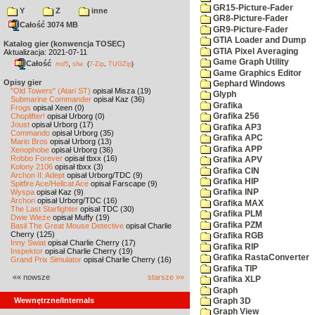
GR15-Picture-Fader
Y
Z
inne
GR8-Picture-Fader
Całość 3074 MB
GR9-Picture-Fader
GTIA Loader and Dump
Katalog gier (konwencja TOSEC)
GTIA Pixel Averaging
Aktualizacja: 2021-07-11
Game Graph Utility
Całość
,
md5
sha
(
7-Zip
,
TUGZip
)
Game Graphics Editor
Opisy gier
Gephard Windows
"Old Towers" (Atari ST)
opisał Misza (19)
Glyph
Submarine Commander
opisał Kaz (36)
Grafika
Frogs
opisał Xeen (0)
Choplifter!
opisał Urborg (0)
Grafika 256
Joust
opisał Urborg (17)
Grafika AP3
Commando
opisał Urborg (35)
Grafika APC
Mario Bros
opisał Urborg (13)
Grafika APP
Xenophobe
opisał Urborg (36)
Robbo Forever
opisał tbxx (16)
Grafika APV
Kolony 2106
opisał tbxx (3)
Grafika CIN
Archon II: Adept
opisał Urborg/TDC (9)
Grafika HIP
Spitfire Ace/Hellcat Ace
opisał Farscape (9)
Wyspa
opisał Kaz (9)
Grafika INP
Archon
opisał Urborg/TDC (16)
Grafika MAX
The Last Starfighter
opisał TDC (30)
Grafika PLM
Dwie Wieże
opisał Muffy (19)
Grafika PZM
Basil The Great Mouse Detective
opisał Charlie
Cherry (125)
Grafika RGB
Inny Świat
opisał Charlie Cherry (17)
Grafika RIP
Inspektor
opisał Charlie Cherry (19)
Grafika RastaConverter
Grand Prix Simulator
opisał Charlie Cherry (16)
Grafika TIP
«« nowsze
starsze »»
Grafika XLP
Graph
Wewnętrzne/Internals
Graph 3D
Graph View