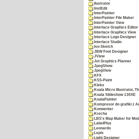
Ilustrator
InstEdit
InterPainter
InterPainter File Maker
InterPainter View
Interlace Graphics Editor
Interlace Graphics View
Interlace Logo Designer
Interlace Studio
Iso-Sketch
JBW Font Designer
JView
Jet Graphics Planner
JpegShow
JpegView
KFX
KSS-Paint
Kleks
Koala Micro Illustrator, T
Koala Slideshow 130XE
KoalaPainter
Kompresor do grafiki z A
Konwenter
Krecha
LBS's Map Maker for Mod
LabelPlus
Leonardo
Lepix
Light Designer