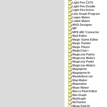
Light Pen CX70
Light Pen Doodle
Light Pen Driver
Line Graph Program
Logos Maker
Ludek Maker
MAD Designer
MP
MPE-MIC Converter
Mad Editor
Magic Game Editor
Magic Painter
Magic Player
MagicChar+
Magiczna Paleta
Magiczny Malarz
Magiczny Punkt
Magiczny-Malarz
Magniprint
Magniprint II+
Mandelbrot set
Map Maker
Mapmaker
Maps Maker
Marco Pixel Editor
Mat Graph
MatGraph
McPainter
Mega Font II+