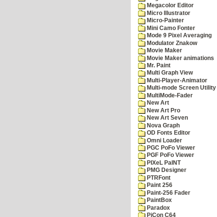
Megacolor Editor
Micro Illustrator
Micro-Painter
Mini Camo Fonter
Mode 9 Pixel Averaging
Modulator Znakow
Movie Maker
Movie Maker animations
Mr. Paint
Multi Graph View
Multi-Player-Animator
Multi-mode Screen Utility
MultiMode-Fader
New Art
New Art Pro
New Art Seven
Nova Graph
OD Fonts Editor
Omni Loader
PGC PoFo Viewer
PGF PoFo Viewer
PIXeL PaINT
PMG Designer
PTRFont
Paint 256
Paint-256 Fader
PaintBox
Paradox
PiCon C64