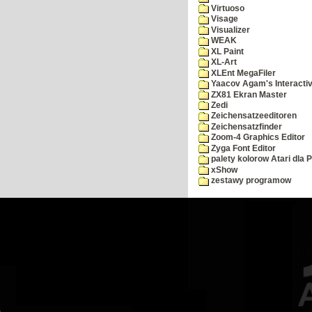
Virtuoso
Visage
Visualizer
WEAK
XL Paint
XL-Art
XLEnt MegaFiler
Yaacov Agam's Interactiv
ZX81 Ekran Master
Zedi
Zeichensatzeeditoren
Zeichensatzfinder
Zoom-4 Graphics Editor
Zyga Font Editor
palety kolorow Atari dla 
xShow
zestawy programow