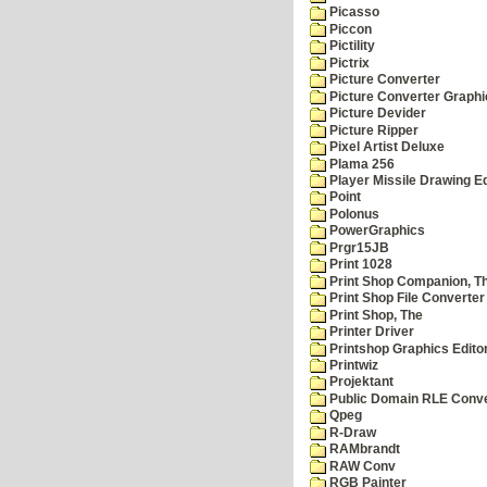
Picasso
Piccon
Pictility
Pictrix
Picture Converter
Picture Converter Graphi
Picture Devider
Picture Ripper
Pixel Artist Deluxe
Plama 256
Player Missile Drawing Ed
Point
Polonus
PowerGraphics
Prgr15JB
Print 1028
Print Shop Companion, T
Print Shop File Converter
Print Shop, The
Printer Driver
Printshop Graphics Edito
Printwiz
Projektant
Public Domain RLE Conve
Qpeg
R-Draw
RAMbrandt
RAW Conv
RGB Painter