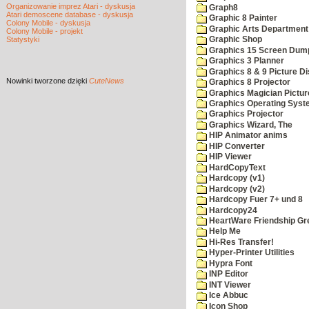
Organizowanie imprez Atari - dyskusja
Graph8
Atari demoscene database - dyskusja
Graphic 8 Painter
Colony Mobile - dyskusja
Graphic Arts Department
Colony Mobile - projekt
Statystyki
Graphic Shop
Graphics 15 Screen Dum
Graphics 3 Planner
Graphics 8 & 9 Picture Di
Nowinki
tworzone dzięki
CuteNews
Graphics 8 Projector
Graphics Magician Picture
Graphics Operating Syst
Graphics Projector
Graphics Wizard, The
HIP Animator anims
HIP Converter
HIP Viewer
HardCopyText
Hardcopy (v1)
Hardcopy (v2)
Hardcopy Fuer 7+ und 8
Hardcopy24
HeartWare Friendship Gr
Help Me
Hi-Res Transfer!
Hyper-Printer Utilities
Hypra Font
INP Editor
INT Viewer
Ice Abbuc
Icon Shop