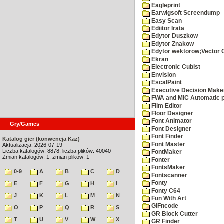
Eagleprint
Earwigsoft Screendump
Easy Scan
Ediitor Irata
Edytor Duszkow
Edytor Znakow
Edytor wektorow;Vector 
Ekran
Electronic Cubist
Envision
EscalPaint
Executive Decision Make
FWA and MIC Automatic p
Film Editor
Floor Designer
Font Animator
Gry/Games
Font Designer
Font Finder
Katalog gier (konwencja Kaz)
Font Master
Aktualizacja: 2026-07-19
Liczba katalogów: 8878, liczba plików: 40040
FontMaker
Zmian katalogów: 1, zmian plików: 1
Fonter
FontsMaker
0-9
A
B
C
D
Fontscanner
Fonty
E
F
G
H
I
Fonty C64
J
K
L
M
N
Fun With Art
GIFncode
O
P
Q
R
S
GR Block Cutter
T
U
V
W
X
GR Finder