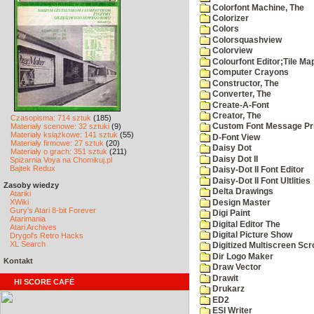
Colorfont Machine, The
Colorizer
Colors
Colorsquashview
Colorview
Colourfont Editor;Tile Ma
Computer Crayons
Constructor, The
Converter, The
Create-A-Font
Creator, The
Czasopisma: 714 sztuk
(185)
Materiały scenowe: 32 sztuki
(9)
Custom Font Message Pri
Materiały książkowe: 141 sztuk
(55)
D-Font View
Materiały firmowe: 27 sztuk
(20)
Daisy Dot
Materiały o grach: 351 sztuk
(211)
Daisy Dot II
Spiżarnia Voya na Chomikuj.pl
Bajtek Redux
Daisy-Dot II Font Editor
Daisy-Dot II Font Ultlities
Zasoby wiedzy
Delta Drawings
Atariki
XWiki
Design Master
Gury's Atari 8-bit Forever
Digi Paint
Atarimania
Digital Editor The
Atari Archives
Digital Picture Show
Drygol's Retro Hacks
XL Search
Digitized Multiscreen Scr
Dir Logo Maker
Kontakt
Draw Vector
Drawit
HI SCORE CAFÉ
Drukarz
ED2
ESI Writer