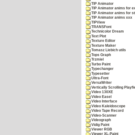
TIP Animator
TIP Animator anims for 
TIP Animator anims for s
TIP Animator anims xxx
TIPView
TRANSFont
Technicolor Dream
Text Plot
Texture Editor
Texture Maker
Tomasz Liebich utils
Tops Graph
Trzmiel
Turbo Paint
Typechanger
Typesetter
Ultra-Font
VersaWriter
Vertically Scrolling Playfi
Video 130XE
Video Easel
Video Interface
Video Kaleidoscope
Video Tape Record
Video-Scanner
Videograph
Vidig Paint
Viewer RGB
Viewer XL-Paint