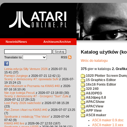
Nowinki/News
Archiwum/Archive
Katalog użytków (k
Translate to
RSS
Wróc do katalogu
375
gier w katalogu
2. Grafik
Letnia edycja Silly Venture 2026
z 2026-07-31
15:41 (37)
1020 Plotter Screen Dum
Pamięci Jurgiego
z 2026-07-21 12:42 (1)
Sceny z demosceny #7: opowiada SuN
z 2026-07-
15 Graphics Editor
19 15:24 (2)
16x16 Fonts Editor
Atari Muzeum w Poznaniu na KWAS #40
z 2026-
320 240
07-16 16:10 (4)
Nie żyje kolega Pecuś
z 2026-07-13 18:00 (30)
A8JDPEG
Sceny z demosceny #7 - Grzegorz "Sun" Żyła
z
A8Jdpeg 0.8
2026-07-12 17:29 (12)
APACShow
Lost Party 2026 nadchodzi
z 2026-07-08 15:28
APACView
(23)
Pan Zenon i Atari na KWAS #40
z 2026-07-07 13:25
APP View
(7)
ASCII maker
Spotkanie z redakcją "The Voice"
z 2026-07-04
07:42 (9)
ASCII maker 0.9.doc
KWAS #40 live
z 2026-06-27 12:53 (167)
ASCII maker 1.0.xex
Spotkanie z grupą USSR
z 2026-06-26 19:36 (11)