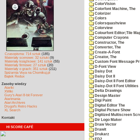
ColorVision
Colorfont Machine, The
Colorizer
Colors
Colorsquashview
Colorview
Colourfont Editor;Tile Ma
Computer Crayons
Constructor, The
Converter, The
Create-A-Font
Czasopisma: 714 sztuk
(185)
Creator, The
Materiały scenowe: 32 sztuki
(9)
Materiały książkowe: 141 sztuk
(55)
Custom Font Message Pri
Materiały firmowe: 27 sztuk
(20)
D-Font View
Materiały o grach: 351 sztuk
(211)
Daisy Dot
Spiżarnia Voya na Chomikuj.pl
Daisy Dot II
Bajtek Redux
Daisy-Dot II Font Editor
Zasoby wiedzy
Daisy-Dot II Font Ultlities
Atariki
Delta Drawings
XWiki
Gury's Atari 8-bit Forever
Design Master
Atarimania
Digi Paint
Atari Archives
Digital Editor The
Drygol's Retro Hacks
XL Search
Digital Picture Show
Digitized Multiscreen Scr
Kontakt
Dir Logo Maker
Draw Vector
HI SCORE CAFÉ
Drawit
Drukarz
ED2