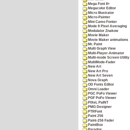
Mega Font II+
Megacolor Editor
Micro Illustrator
Micro-Painter
Mini Camo Fonter
Mode 9 Pixel Averaging
Modulator Znakow
Movie Maker
Movie Maker animations
Mr. Paint
Multi Graph View
Multi-Player-Animator
Multi-mode Screen Utility
MultiMode-Fader
New Art
New Art Pro
New Art Seven
Nova Graph
OD Fonts Editor
Omni Loader
PGC PoFo Viewer
PGF PoFo Viewer
PIXeL PaINT
PMG Designer
PTRFont
Paint 256
Paint-256 Fader
PaintBox
Paradox