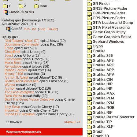
GR Finder
Y
Z
inne
GR15-Picture-Fader
Całość 3074 MB
GR8-Picture-Fader
GR9-Picture-Fader
Katalog gier (konwencja TOSEC)
GTIA Loader and Dump
Aktualizacja: 2021-07-11
GTIA Pixel Averaging
Całość
,
md5
sha
(
7-Zip
,
TUGZip
)
Game Graph Utility
Game Graphics Editor
Opisy gier
"Old Towers" (Atari ST)
opisał Misza (19)
Gephard Windows
Submarine Commander
opisał Kaz (36)
Glyph
Frogs
opisał Xeen (0)
Grafika
Choplifter!
opisał Urborg (0)
Joust
opisał Urborg (17)
Grafika 256
Commando
opisał Urborg (35)
Grafika AP3
Mario Bros
opisał Urborg (13)
Grafika APC
Xenophobe
opisał Urborg (36)
Grafika APP
Robbo Forever
opisał tbxx (16)
Kolony 2106
opisał tbxx (3)
Grafika APV
Archon II: Adept
opisał Urborg/TDC (9)
Grafika CIN
Spitfire Ace/Hellcat Ace
opisał Farscape (9)
Grafika HIP
Wyspa
opisał Kaz (9)
Archon
opisał Urborg/TDC (16)
Grafika INP
The Last Starfighter
opisał TDC (30)
Grafika MAX
Dwie Wieże
opisał Muffy (19)
Grafika PLM
Basil The Great Mouse Detective
opisał Charlie
Grafika PZM
Cherry (125)
Inny Świat
opisał Charlie Cherry (17)
Grafika RGB
Inspektor
opisał Charlie Cherry (19)
Grafika RIP
Grand Prix Simulator
opisał Charlie Cherry (16)
Grafika RastaConverter
«« nowsze
starsze »»
Grafika TIP
Grafika XLP
Graph
Wewnętrzne/Internals
Graph 3D