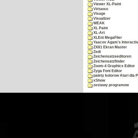
Viewer XL-Paint
Virtuoso
Visage
Visualizer
WEAK
XL Paint
XL-Art
XLEnt MegaFiler
Yaacov Agam's Interactiv
ZX81 Ekran Master
Zedi
Zeichensatzeeditoren
Zeichensatzfinder
Zoom-4 Graphics Editor
Zyga Font Editor
palety kolorow Atari dla 
xShow
zestawy programow