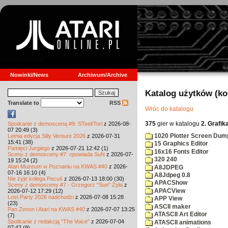
Nowinki/News
Archiwum/Archive
Katalog użytków (k
Translate to
RSS
Wróc do katalogu
375
gier w katalogu
2. Grafik
Spotkanie z demosceną #9: STeel/Tori
z 2026-08-
07 20:49 (3)
1020 Plotter Screen Dum
Letnia edycja Silly Venture 2026
z 2026-07-31
15:41 (38)
15 Graphics Editor
Pamięci Jurgiego
z 2026-07-21 12:42 (1)
16x16 Fonts Editor
Sceny z demosceny #7: opowiada SuN
z 2026-07-
320 240
19 15:24 (2)
Atari Muzeum w Poznaniu na KWAS #40
z 2026-
A8JDPEG
07-16 16:10 (4)
A8Jdpeg 0.8
Nie żyje kolega Pecuś
z 2026-07-13 18:00 (30)
APACShow
Sceny z demosceny #7 - Grzegorz "Sun" Żyła
z
APACView
2026-07-12 17:29 (12)
Lost Party 2026 nadchodzi
z 2026-07-08 15:28
APP View
(23)
ASCII maker
Pan Zenon i Atari na KWAS #40
z 2026-07-07 13:25
ATASCII Art Editor
(7)
Spotkanie z redakcją "The Voice"
z 2026-07-04
ATASCII animations
07:42 (9)