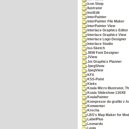
Icon Shop
Ilustrator
InstEdit
InterPainter
InterPainter File Maker
InterPainter View
Interlace Graphics Editor
Interlace Graphics View
Interlace Logo Designer
Interlace Studio
Iso-Sketch
JBW Font Designer
JView
Jet Graphics Planner
JpegShow
JpegView
KFX
KSS-Paint
Kleks
Koala Micro Illustrator, T
Koala Slideshow 130XE
KoalaPainter
Kompresor do grafiki z A
Konwenter
Krecha
LBS's Map Maker for Mod
LabelPlus
Leonardo
Lepix