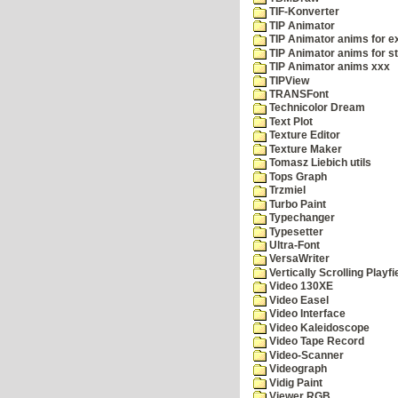
TIF-Konverter
TIP Animator
TIP Animator anims for 
TIP Animator anims for s
TIP Animator anims xxx
TIPView
TRANSFont
Technicolor Dream
Text Plot
Texture Editor
Texture Maker
Tomasz Liebich utils
Tops Graph
Trzmiel
Turbo Paint
Typechanger
Typesetter
Ultra-Font
VersaWriter
Vertically Scrolling Playfi
Video 130XE
Video Easel
Video Interface
Video Kaleidoscope
Video Tape Record
Video-Scanner
Videograph
Vidig Paint
Viewer RGB