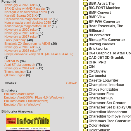
Poradniki
BBK Artist, The
Nowe gry w 2026 roku
(1)
BIG-FONT Machine
SFX-Engine w MAD Pascalu
(3)
Narzędzie do tworzenia scrolli
(12)
BMP Convert
Kartridż Sparta DOS X
(6)
BMP View
Usprawnienia magnetofonu XC12
(12)
BP-FWA Converter
Konserwacja stacji dysków 1050
(19)
Konserwacja magnetofonu XC12
(15)
Bear Essentials, The
Nowe gry w 2020 roku
(2)
Billboard
Nowe gry w 2019 roku
(35)
Bit converter
Nowe gry w 2017 roku
(3)
Bitmap File Converter
Larek pokazuje
(40)
Emulacja ZX Spectrum na VBXE
(26)
Blazing Paddles
Nowe gry w 2016 roku
(7)
Brickworks
Nowe gry w 2015 roku
(4)
C64 Graphics To Atari Co
Partycjonowanie karty SIDE (APT/FAT16/FAT32)
(1)
CAD-JET 3D-Graphik
BMPVIEW
(34)
CHR_PRO
Atari ST dla opornych
(75)
CIN
Nowe gry w 2014 roku
(19)
CPEGview
Tritone engine
(11)
QChan Engine
(6)
Cartoonist
Casette Logwriter
nowsze
starsze
Champions' Interlace
Chaos Font Editor
Emulatory
Character Font
Emulator Atari800Win
Emulator Atari800Win PLus 4.0 (Windows)
Character Fun
Emulator Atari++ (multiplatform)
Character Set Creator
Emulator Altirra (Windows)
Character Set Display Util
Biblioteka Atarowca
Chareditor Monochrom
Chareditor to move in Fo
Christmas Tree Construct
Color Helper
ColorSquash