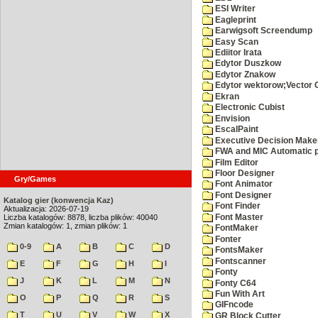
ESI Writer
Eagleprint
Earwigsoft Screendump
Easy Scan
Ediitor Irata
Edytor Duszkow
Edytor Znakow
Edytor wektorow;Vector 
Ekran
Electronic Cubist
Envision
EscalPaint
Executive Decision Make
FWA and MIC Automatic p
Film Editor
Floor Designer
Gry/Games
Font Animator
Font Designer
Katalog gier (konwencja Kaz)
Font Finder
Aktualizacja: 2026-07-19
Font Master
Liczba katalogów: 8878, liczba plików: 40040
Zmian katalogów: 1, zmian plików: 1
FontMaker
Fonter
0-9
A
B
C
D
FontsMaker
Fontscanner
E
F
G
H
I
Fonty
J
K
L
M
N
Fonty C64
Fun With Art
O
P
Q
R
S
GIFncode
T
U
V
W
X
GR Block Cutter