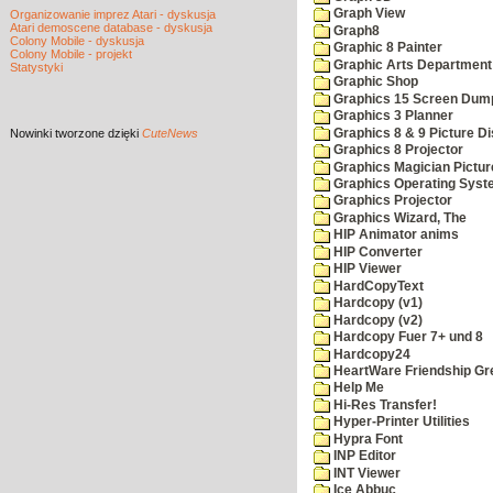
Graph View
Organizowanie imprez Atari - dyskusja
Atari demoscene database - dyskusja
Graph8
Colony Mobile - dyskusja
Graphic 8 Painter
Colony Mobile - projekt
Graphic Arts Department
Statystyki
Graphic Shop
Graphics 15 Screen Dum
Graphics 3 Planner
Graphics 8 & 9 Picture Di
Nowinki
tworzone dzięki
CuteNews
Graphics 8 Projector
Graphics Magician Picture
Graphics Operating Syst
Graphics Projector
Graphics Wizard, The
HIP Animator anims
HIP Converter
HIP Viewer
HardCopyText
Hardcopy (v1)
Hardcopy (v2)
Hardcopy Fuer 7+ und 8
Hardcopy24
HeartWare Friendship Gr
Help Me
Hi-Res Transfer!
Hyper-Printer Utilities
Hypra Font
INP Editor
INT Viewer
Ice Abbuc