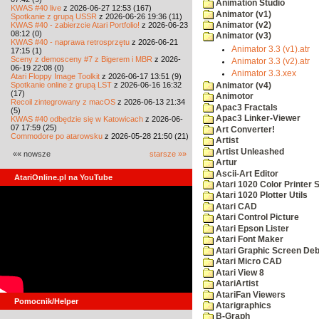
Animation Studio
KWAS #40 live
z 2026-06-27 12:53 (167)
Animator (v1)
Spotkanie z grupą USSR
z 2026-06-26 19:36 (11)
KWAS #40 - zabierzcie Atari Portfolio!
z 2026-06-23
Animator (v2)
08:12 (0)
Animator (v3)
KWAS #40 - naprawa retrosprzętu
z 2026-06-21
Animator 3.3 (v1).atr
17:15 (1)
Sceny z demosceny #7 z Bigerem i MBR
z 2026-
Animator 3.3 (v2).atr
06-19 22:08 (0)
Animator 3.3.xex
Atari Floppy Image Toolkit
z 2026-06-17 13:51 (9)
Spotkanie online z grupą LST
z 2026-06-16 16:32
Animator (v4)
(17)
Animotor
Recoil zintegrowany z macOS
z 2026-06-13 21:34
Apac3 Fractals
(5)
Apac3 Linker-Viewer
KWAS #40 odbędzie się w Katowicach
z 2026-06-
07 17:59 (25)
Art Converter!
Commodore po atarowsku
z 2026-05-28 21:50 (21)
Artist
Artist Unleashed
«« nowsze
starsze »»
Artur
Ascii-Art Editor
AtariOnline.pl na YouTube
Atari 1020 Color Printer
Atari 1020 Plotter Utils
Atari CAD
Atari Control Picture
Atari Epson Lister
Atari Font Maker
Atari Graphic Screen De
Atari Micro CAD
Atari View 8
AtariArtist
AtariFan Viewers
Pomocnik/Helper
Atarigraphics
B-Graph