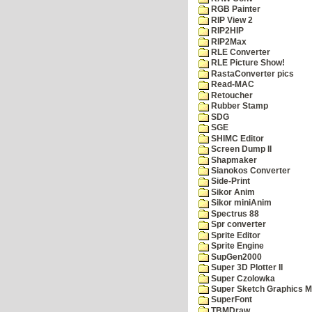
RGB Painter
RIP View 2
RIP2HIP
RIP2Max
RLE Converter
RLE Picture Show!
RastaConverter pics
Read-MAC
Retoucher
Rubber Stamp
SDG
SGE
SHIMC Editor
Screen Dump II
Shapmaker
Sianokos Converter
Side-Print
Sikor Anim
Sikor miniAnim
Spectrus 88
Spr converter
Sprite Editor
Sprite Engine
SupGen2000
Super 3D Plotter II
Super Czolowka
Super Sketch Graphics M
SuperFont
TBMDraw