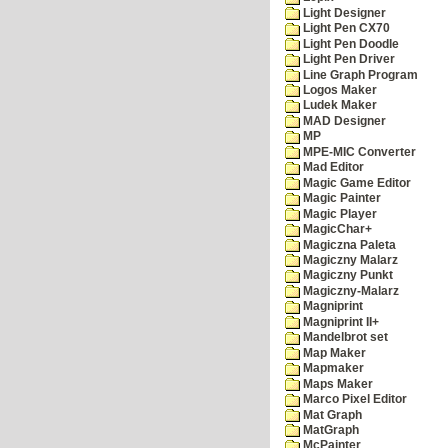
Light Designer
Light Pen CX70
Light Pen Doodle
Light Pen Driver
Line Graph Program
Logos Maker
Ludek Maker
MAD Designer
MP
MPE-MIC Converter
Mad Editor
Magic Game Editor
Magic Painter
Magic Player
MagicChar+
Magiczna Paleta
Magiczny Malarz
Magiczny Punkt
Magiczny-Malarz
Magniprint
Magniprint II+
Mandelbrot set
Map Maker
Mapmaker
Maps Maker
Marco Pixel Editor
Mat Graph
MatGraph
McPainter