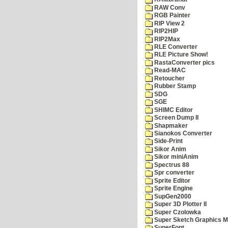
RAW Conv
RGB Painter
RIP View 2
RIP2HIP
RIP2Max
RLE Converter
RLE Picture Show!
RastaConverter pics
Read-MAC
Retoucher
Rubber Stamp
SDG
SGE
SHIMC Editor
Screen Dump II
Shapmaker
Sianokos Converter
Side-Print
Sikor Anim
Sikor miniAnim
Spectrus 88
Spr converter
Sprite Editor
Sprite Engine
SupGen2000
Super 3D Plotter II
Super Czolowka
Super Sketch Graphics M
SuperFont