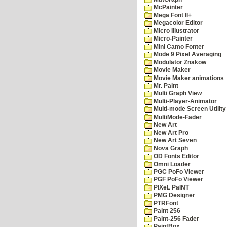
McPainter
Mega Font II+
Megacolor Editor
Micro Illustrator
Micro-Painter
Mini Camo Fonter
Mode 9 Pixel Averaging
Modulator Znakow
Movie Maker
Movie Maker animations
Mr. Paint
Multi Graph View
Multi-Player-Animator
Multi-mode Screen Utility
MultiMode-Fader
New Art
New Art Pro
New Art Seven
Nova Graph
OD Fonts Editor
Omni Loader
PGC PoFo Viewer
PGF PoFo Viewer
PIXeL PaINT
PMG Designer
PTRFont
Paint 256
Paint-256 Fader
PaintBox