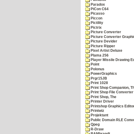
Paradox
PiCon C64
Picasso
Piccon
Pictility
Pictrix
Picture Converter
Picture Converter Graphi
Picture Devider
Picture Ripper
Pixel Artist Deluxe
Plama 256
Player Missile Drawing Ed
Point
Polonus
PowerGraphics
Prgr15JB
Print 1028
Print Shop Companion, T
Print Shop File Converter
Print Shop, The
Printer Driver
Printshop Graphics Edito
Printwiz
Projektant
Public Domain RLE Conve
Qpeg
R-Draw
RAMbrandt