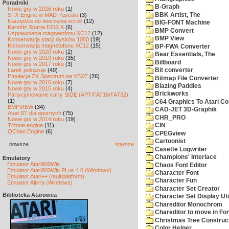
Poradniki
B-Graph
Nowe gry w 2026 roku
(1)
BBK Artist, The
SFX-Engine w MAD Pascalu
(3)
Narzędzie do tworzenia scrolli
(12)
BIG-FONT Machine
Kartridż Sparta DOS X
(6)
BMP Convert
Usprawnienia magnetofonu XC12
(12)
BMP View
Konserwacja stacji dysków 1050
(19)
Konserwacja magnetofonu XC12
(15)
BP-FWA Converter
Nowe gry w 2020 roku
(2)
Bear Essentials, The
Nowe gry w 2019 roku
(35)
Billboard
Nowe gry w 2017 roku
(3)
Larek pokazuje
(40)
Bit converter
Emulacja ZX Spectrum na VBXE
(26)
Bitmap File Converter
Nowe gry w 2016 roku
(7)
Blazing Paddles
Nowe gry w 2015 roku
(4)
Brickworks
Partycjonowanie karty SIDE (APT/FAT16/FAT32)
(1)
C64 Graphics To Atari Co
BMPVIEW
(34)
CAD-JET 3D-Graphik
Atari ST dla opornych
(75)
CHR_PRO
Nowe gry w 2014 roku
(19)
Tritone engine
(11)
CIN
QChan Engine
(6)
CPEGview
Cartoonist
nowsze
starsze
Casette Logwriter
Champions' Interlace
Emulatory
Emulator Atari800Win
Chaos Font Editor
Emulator Atari800Win PLus 4.0 (Windows)
Character Font
Emulator Atari++ (multiplatform)
Character Fun
Emulator Altirra (Windows)
Character Set Creator
Biblioteka Atarowca
Character Set Display Util
Chareditor Monochrom
Chareditor to move in Fo
Christmas Tree Construct
Color Helper