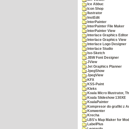
Ice Abbuc
Icon Shop
Ilustrator
InstEdit
InterPainter
InterPainter File Maker
InterPainter View
Interlace Graphics Editor
Interlace Graphics View
Interlace Logo Designer
Interlace Studio
Iso-Sketch
JBW Font Designer
JView
Jet Graphics Planner
JpegShow
JpegView
KFX
KSS-Paint
Kleks
Koala Micro Illustrator, T
Koala Slideshow 130XE
KoalaPainter
Kompresor do grafiki z A
Konwenter
Krecha
LBS's Map Maker for Mod
LabelPlus
Leonardo