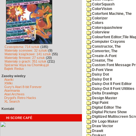
ColorSquash
ColorVision
Colorfont Machine, The
Colorizer
Colors
Colorsquashview
Colorview
Colourfont Editor;Tile Ma
Computer Crayons
Constructor, The
Czasopisma: 714 sztuk
(185)
Materiały scenowe: 32 sztuki
(9)
Converter, The
Materiały książkowe: 141 sztuk
(55)
Create-A-Font
Materiały firmowe: 27 sztuk
(20)
Creator, The
Materiały o grach: 351 sztuk
(211)
Spiżarnia Voya na Chomikuj.pl
Custom Font Message Pri
Bajtek Redux
D-Font View
Daisy Dot
Zasoby wiedzy
Daisy Dot II
Atariki
XWiki
Daisy-Dot II Font Editor
Gury's Atari 8-bit Forever
Daisy-Dot II Font Ultlities
Atarimania
Delta Drawings
Atari Archives
Drygol's Retro Hacks
Design Master
XL Search
Digi Paint
Digital Editor The
Kontakt
Digital Picture Show
Digitized Multiscreen Scr
HI SCORE CAFÉ
Dir Logo Maker
Draw Vector
Drawit
Drukarz