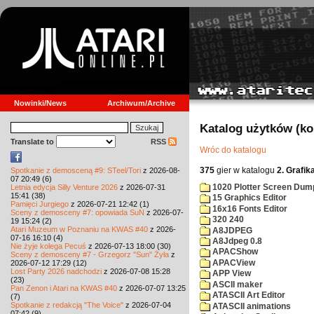
Nowinki/News
Archiwum/Archive
Katalog użytków (k
Translate to
RSS
Wróc do katalogu
375
gier w katalogu
2. Grafik
Spotkanie z demosceną #9: STeel/Tori
z 2026-08-
07 20:49 (6)
1020 Plotter Screen Dum
Letnia edycja Silly Venture 2026
z 2026-07-31
15:41 (38)
15 Graphics Editor
Pamięci Jurgiego
z 2026-07-21 12:42 (1)
16x16 Fonts Editor
Sceny z demosceny #7: opowiada SuN
z 2026-07-
320 240
19 15:24 (2)
Atari Muzeum w Poznaniu na KWAS #40
z 2026-
A8JDPEG
07-16 16:10 (4)
A8Jdpeg 0.8
Nie żyje kolega Pecuś
z 2026-07-13 18:00 (30)
APACShow
Sceny z demosceny #7 - Grzegorz "Sun" Żyła
z
APACView
2026-07-12 17:29 (12)
Lost Party 2026 nadchodzi
z 2026-07-08 15:28
APP View
(23)
ASCII maker
Pan Zenon i Atari na KWAS #40
z 2026-07-07 13:25
ATASCII Art Editor
(7)
Spotkanie z redakcją "The Voice"
z 2026-07-04
ATASCII animations
07:42 (9)