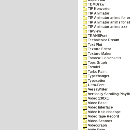
TBMDraw
TIF-Konverter
TIP Animator
TIP Animator anims for 
TIP Animator anims for s
TIP Animator anims xxx
TIPView
TRANSFont
Technicolor Dream
Text Plot
Texture Editor
Texture Maker
Tomasz Liebich utils
Tops Graph
Trzmiel
Turbo Paint
Typechanger
Typesetter
Ultra-Font
VersaWriter
Vertically Scrolling Playfi
Video 130XE
Video Easel
Video Interface
Video Kaleidoscope
Video Tape Record
Video-Scanner
Videograph
Vidig Paint