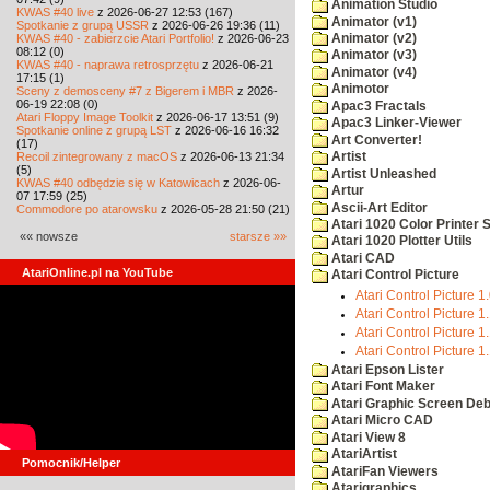
Animation Studio
KWAS #40 live
z 2026-06-27 12:53 (167)
Animator (v1)
Spotkanie z grupą USSR
z 2026-06-26 19:36 (11)
KWAS #40 - zabierzcie Atari Portfolio!
z 2026-06-23
Animator (v2)
08:12 (0)
Animator (v3)
KWAS #40 - naprawa retrosprzętu
z 2026-06-21
Animator (v4)
17:15 (1)
Animotor
Sceny z demosceny #7 z Bigerem i MBR
z 2026-
06-19 22:08 (0)
Apac3 Fractals
Atari Floppy Image Toolkit
z 2026-06-17 13:51 (9)
Apac3 Linker-Viewer
Spotkanie online z grupą LST
z 2026-06-16 16:32
Art Converter!
(17)
Recoil zintegrowany z macOS
z 2026-06-13 21:34
Artist
(5)
Artist Unleashed
KWAS #40 odbędzie się w Katowicach
z 2026-06-
Artur
07 17:59 (25)
Ascii-Art Editor
Commodore po atarowsku
z 2026-05-28 21:50 (21)
Atari 1020 Color Printer
«« nowsze
starsze »»
Atari 1020 Plotter Utils
Atari CAD
AtariOnline.pl na YouTube
Atari Control Picture
Atari Control Picture 1
Atari Control Picture 1
Atari Control Picture 1
Atari Control Picture 1
Atari Epson Lister
Atari Font Maker
Atari Graphic Screen De
Atari Micro CAD
Atari View 8
AtariArtist
Pomocnik/Helper
AtariFan Viewers
Atarigraphics