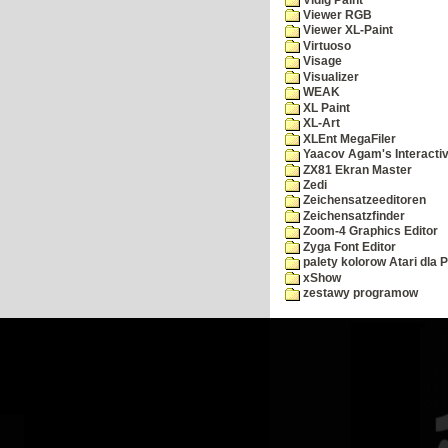
Viewer RGB
Viewer XL-Paint
Virtuoso
Visage
Visualizer
WEAK
XL Paint
XL-Art
XLEnt MegaFiler
Yaacov Agam's Interactiv
ZX81 Ekran Master
Zedi
Zeichensatzeeditoren
Zeichensatzfinder
Zoom-4 Graphics Editor
Zyga Font Editor
palety kolorow Atari dla 
xShow
zestawy programow