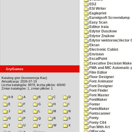
ED2
ESI Writer
Eagleprint
Earwigsoft Screendump
Easy Scan
Ediitor Irata
Edytor Duszkow
Edytor Znakow
Edytor wektorow;Vector 
Ekran
Electronic Cubist
Envision
EscalPaint
Executive Decision Make
FWA and MIC Automatic p
Gry/Games
Film Editor
Floor Designer
Katalog gier (konwencja Kaz)
Aktualizacja: 2026-07-19
Font Animator
Liczba katalogów: 8878, liczba plików: 40040
Font Designer
Zmian katalogów: 1, zmian plików: 1
Font Finder
Font Master
0-9
A
B
C
D
FontMaker
E
F
G
H
I
Fonter
FontsMaker
J
K
L
M
N
Fontscanner
Fonty
O
P
Q
R
S
Fonty C64
T
U
V
W
X
Fun With Art
GIFncode