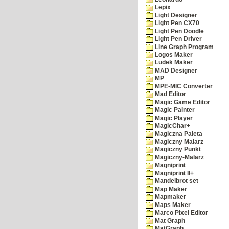
Lepix
Light Designer
Light Pen CX70
Light Pen Doodle
Light Pen Driver
Line Graph Program
Logos Maker
Ludek Maker
MAD Designer
MP
MPE-MIC Converter
Mad Editor
Magic Game Editor
Magic Painter
Magic Player
MagicChar+
Magiczna Paleta
Magiczny Malarz
Magiczny Punkt
Magiczny-Malarz
Magniprint
Magniprint II+
Mandelbrot set
Map Maker
Mapmaker
Maps Maker
Marco Pixel Editor
Mat Graph
MatGraph