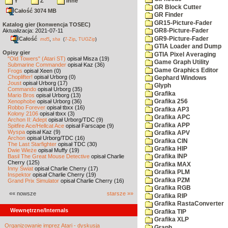
Y
Z
inne
GR Block Cutter
Całość 3074 MB
GR Finder
GR15-Picture-Fader
Katalog gier (konwencja TOSEC)
Aktualizacja: 2021-07-11
GR8-Picture-Fader
GR9-Picture-Fader
Całość
,
md5
sha
(
7-Zip
,
TUGZip
)
GTIA Loader and Dump
Opisy gier
GTIA Pixel Averaging
"Old Towers" (Atari ST)
opisał Misza (19)
Game Graph Utility
Submarine Commander
opisał Kaz (36)
Game Graphics Editor
Frogs
opisał Xeen (0)
Choplifter!
opisał Urborg (0)
Gephard Windows
Joust
opisał Urborg (17)
Glyph
Commando
opisał Urborg (35)
Grafika
Mario Bros
opisał Urborg (13)
Xenophobe
opisał Urborg (36)
Grafika 256
Robbo Forever
opisał tbxx (16)
Grafika AP3
Kolony 2106
opisał tbxx (3)
Grafika APC
Archon II: Adept
opisał Urborg/TDC (9)
Grafika APP
Spitfire Ace/Hellcat Ace
opisał Farscape (9)
Wyspa
opisał Kaz (9)
Grafika APV
Archon
opisał Urborg/TDC (16)
Grafika CIN
The Last Starfighter
opisał TDC (30)
Grafika HIP
Dwie Wieże
opisał Muffy (19)
Basil The Great Mouse Detective
opisał Charlie
Grafika INP
Cherry (125)
Grafika MAX
Inny Świat
opisał Charlie Cherry (17)
Grafika PLM
Inspektor
opisał Charlie Cherry (19)
Grafika PZM
Grand Prix Simulator
opisał Charlie Cherry (16)
Grafika RGB
«« nowsze
starsze »»
Grafika RIP
Grafika RastaConverter
Wewnętrzne/Internals
Grafika TIP
Grafika XLP
Organizowanie imprez Atari - dyskusja
Graph