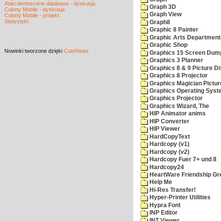
Atari demoscene database - dyskusja
Graph 3D
Colony Mobile - dyskusja
Graph View
Colony Mobile - projekt
Statystyki
Graph8
Graphic 8 Painter
Graphic Arts Department
Graphic Shop
Nowinki
tworzone dzięki
CuteNews
Graphics 15 Screen Dum
Graphics 3 Planner
Graphics 8 & 9 Picture Di
Graphics 8 Projector
Graphics Magician Picture
Graphics Operating Syst
Graphics Projector
Graphics Wizard, The
HIP Animator anims
HIP Converter
HIP Viewer
HardCopyText
Hardcopy (v1)
Hardcopy (v2)
Hardcopy Fuer 7+ und 8
Hardcopy24
HeartWare Friendship Gr
Help Me
Hi-Res Transfer!
Hyper-Printer Utilities
Hypra Font
INP Editor
INT Viewer