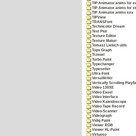
TIP Animator anims for 
TIP Animator anims for s
TIP Animator anims xxx
TIPView
TRANSFont
Technicolor Dream
Text Plot
Texture Editor
Texture Maker
Tomasz Liebich utils
Tops Graph
Trzmiel
Turbo Paint
Typechanger
Typesetter
Ultra-Font
VersaWriter
Vertically Scrolling Playfi
Video 130XE
Video Easel
Video Interface
Video Kaleidoscope
Video Tape Record
Video-Scanner
Videograph
Vidig Paint
Viewer RGB
Viewer XL-Paint
Virtuoso