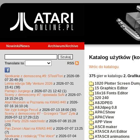
Nowinki/News
Archiwum/Archive
Katalog użytków (k
Translate to
RSS
Wróc do katalogu
375
gier w katalogu
2. Grafik
Spotkanie z demosceną #9: STeel/Tori
z 2026-08-
07 20:49 (6)
1020 Plotter Screen Dum
Letnia edycja Silly Venture 2026
z 2026-07-31
15:41 (38)
15 Graphics Editor
Pamięci Jurgiego
z 2026-07-21 12:42 (1)
16x16 Fonts Editor
Sceny z demosceny #7: opowiada SuN
z 2026-07-
320 240
19 15:24 (2)
Atari Muzeum w Poznaniu na KWAS #40
z 2026-
A8JDPEG
07-16 16:10 (4)
A8Jdpeg 0.8
Nie żyje kolega Pecuś
z 2026-07-13 18:00 (30)
APACShow
Sceny z demosceny #7 - Grzegorz "Sun" Żyła
z
APACView
2026-07-12 17:29 (12)
Lost Party 2026 nadchodzi
z 2026-07-08 15:28
APP View
(23)
ASCII maker
Pan Zenon i Atari na KWAS #40
z 2026-07-07 13:25
ATASCII Art Editor
(7)
Spotkanie z redakcją "The Voice"
z 2026-07-04
ATASCII animations
07:42 (9)