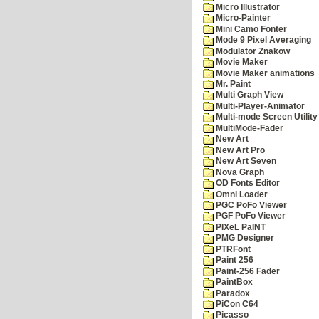
Micro Illustrator
Micro-Painter
Mini Camo Fonter
Mode 9 Pixel Averaging
Modulator Znakow
Movie Maker
Movie Maker animations
Mr. Paint
Multi Graph View
Multi-Player-Animator
Multi-mode Screen Utility
MultiMode-Fader
New Art
New Art Pro
New Art Seven
Nova Graph
OD Fonts Editor
Omni Loader
PGC PoFo Viewer
PGF PoFo Viewer
PIXeL PaINT
PMG Designer
PTRFont
Paint 256
Paint-256 Fader
PaintBox
Paradox
PiCon C64
Picasso