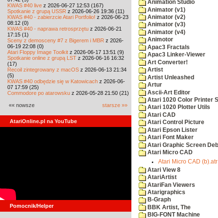
Animation Studio
KWAS #40 live
z 2026-06-27 12:53 (167)
Animator (v1)
Spotkanie z grupą USSR
z 2026-06-26 19:36 (11)
KWAS #40 - zabierzcie Atari Portfolio!
z 2026-06-23
Animator (v2)
08:12 (0)
Animator (v3)
KWAS #40 - naprawa retrosprzętu
z 2026-06-21
Animator (v4)
17:15 (1)
Animotor
Sceny z demosceny #7 z Bigerem i MBR
z 2026-
06-19 22:08 (0)
Apac3 Fractals
Atari Floppy Image Toolkit
z 2026-06-17 13:51 (9)
Apac3 Linker-Viewer
Spotkanie online z grupą LST
z 2026-06-16 16:32
Art Converter!
(17)
Recoil zintegrowany z macOS
z 2026-06-13 21:34
Artist
(5)
Artist Unleashed
KWAS #40 odbędzie się w Katowicach
z 2026-06-
Artur
07 17:59 (25)
Ascii-Art Editor
Commodore po atarowsku
z 2026-05-28 21:50 (21)
Atari 1020 Color Printer
«« nowsze
starsze »»
Atari 1020 Plotter Utils
Atari CAD
AtariOnline.pl na YouTube
Atari Control Picture
Atari Epson Lister
Atari Font Maker
Atari Graphic Screen De
Atari Micro CAD
Atari Micro CAD (b).atr
Atari View 8
AtariArtist
AtariFan Viewers
Atarigraphics
B-Graph
Pomocnik/Helper
BBK Artist, The
BIG-FONT Machine