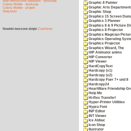
Atari demoscene database - dyskusja
Graphic 8 Painter
Colony Mobile - dyskusja
Graphic Arts Department
Colony Mobile - projekt
Statystyki
Graphic Shop
Graphics 15 Screen Dum
Graphics 3 Planner
Graphics 8 & 9 Picture Di
Nowinki
tworzone dzięki
CuteNews
Graphics 8 Projector
Graphics Magician Picture
Graphics Operating Syst
Graphics Projector
Graphics Wizard, The
HIP Animator anims
HIP Converter
HIP Viewer
HardCopyText
Hardcopy (v1)
Hardcopy (v2)
Hardcopy Fuer 7+ und 8
Hardcopy24
HeartWare Friendship Gr
Help Me
Hi-Res Transfer!
Hyper-Printer Utilities
Hypra Font
INP Editor
INT Viewer
Ice Abbuc
Icon Shop
Ilustrator