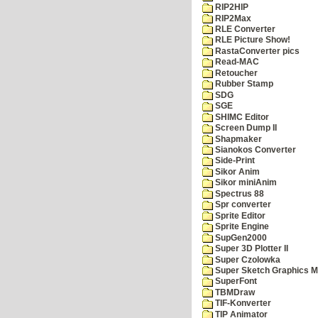
RIP2HIP
RIP2Max
RLE Converter
RLE Picture Show!
RastaConverter pics
Read-MAC
Retoucher
Rubber Stamp
SDG
SGE
SHIMC Editor
Screen Dump II
Shapmaker
Sianokos Converter
Side-Print
Sikor Anim
Sikor miniAnim
Spectrus 88
Spr converter
Sprite Editor
Sprite Engine
SupGen2000
Super 3D Plotter II
Super Czolowka
Super Sketch Graphics M
SuperFont
TBMDraw
TIF-Konverter
TIP Animator