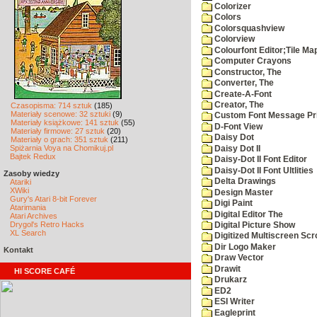
Colorizer
Colors
Colorsquashview
Colorview
Colourfont Editor;Tile Ma
Computer Crayons
Constructor, The
Converter, The
Create-A-Font
Creator, The
Czasopisma: 714 sztuk
(185)
Materiały scenowe: 32 sztuki
(9)
Custom Font Message Pri
Materiały książkowe: 141 sztuk
(55)
D-Font View
Materiały firmowe: 27 sztuk
(20)
Daisy Dot
Materiały o grach: 351 sztuk
(211)
Spiżarnia Voya na Chomikuj.pl
Daisy Dot II
Bajtek Redux
Daisy-Dot II Font Editor
Daisy-Dot II Font Ultlities
Zasoby wiedzy
Delta Drawings
Atariki
XWiki
Design Master
Gury's Atari 8-bit Forever
Digi Paint
Atarimania
Digital Editor The
Atari Archives
Drygol's Retro Hacks
Digital Picture Show
XL Search
Digitized Multiscreen Scr
Dir Logo Maker
Kontakt
Draw Vector
Drawit
HI SCORE CAFÉ
Drukarz
ED2
ESI Writer
Eagleprint