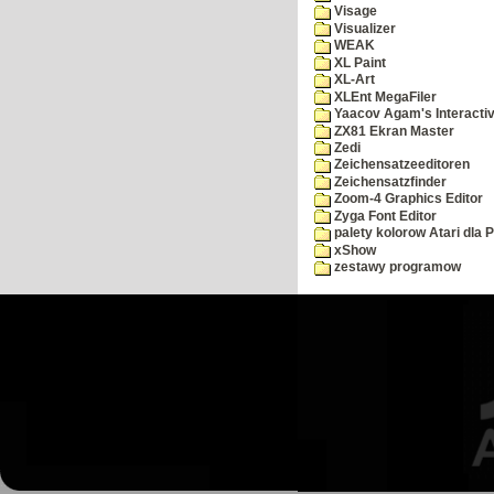
Visage
Visualizer
WEAK
XL Paint
XL-Art
XLEnt MegaFiler
Yaacov Agam's Interactiv
ZX81 Ekran Master
Zedi
Zeichensatzeeditoren
Zeichensatzfinder
Zoom-4 Graphics Editor
Zyga Font Editor
palety kolorow Atari dla 
xShow
zestawy programow