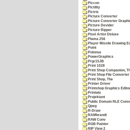
Piccon
Pictility
Pictrix
Picture Converter
Picture Converter Graphi
Picture Devider
Picture Ripper
Pixel Artist Deluxe
Plama 256
Player Missile Drawing Ed
Point
Polonus
PowerGraphics
Prgr15JB
Print 1028
Print Shop Companion, T
Print Shop File Converter
Print Shop, The
Printer Driver
Printshop Graphics Edito
Printwiz
Projektant
Public Domain RLE Conve
Qpeg
R-Draw
RAMbrandt
RAW Conv
RGB Painter
RIP View 2