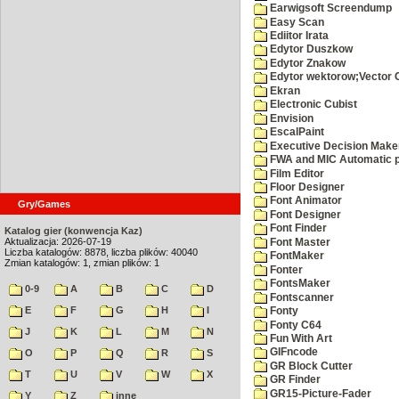
Earwigsoft Screendump
Easy Scan
Ediitor Irata
Edytor Duszkow
Edytor Znakow
Edytor wektorow;Vector 
Ekran
Electronic Cubist
Envision
EscalPaint
Executive Decision Make
FWA and MIC Automatic p
Film Editor
Floor Designer
Font Animator
Gry/Games
Font Designer
Font Finder
Katalog gier (konwencja Kaz)
Aktualizacja: 2026-07-19
Font Master
Liczba katalogów: 8878, liczba plików: 40040
FontMaker
Zmian katalogów: 1, zmian plików: 1
Fonter
FontsMaker
0-9
A
B
C
D
Fontscanner
E
F
G
H
I
Fonty
Fonty C64
J
K
L
M
N
Fun With Art
GIFncode
O
P
Q
R
S
GR Block Cutter
T
U
V
W
X
GR Finder
GR15-Picture-Fader
Y
Z
inne