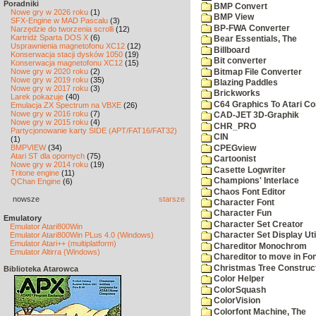
Poradniki
BMP Convert
Nowe gry w 2026 roku
(1)
BMP View
SFX-Engine w MAD Pascalu
(3)
BP-FWA Converter
Narzędzie do tworzenia scrolli
(12)
Kartridż Sparta DOS X
(6)
Bear Essentials, The
Usprawnienia magnetofonu XC12
(12)
Billboard
Konserwacja stacji dysków 1050
(19)
Bit converter
Konserwacja magnetofonu XC12
(15)
Nowe gry w 2020 roku
(2)
Bitmap File Converter
Nowe gry w 2019 roku
(35)
Blazing Paddles
Nowe gry w 2017 roku
(3)
Brickworks
Larek pokazuje
(40)
C64 Graphics To Atari Co
Emulacja ZX Spectrum na VBXE
(26)
Nowe gry w 2016 roku
(7)
CAD-JET 3D-Graphik
Nowe gry w 2015 roku
(4)
CHR_PRO
Partycjonowanie karty SIDE (APT/FAT16/FAT32)
CIN
(1)
BMPVIEW
(34)
CPEGview
Atari ST dla opornych
(75)
Cartoonist
Nowe gry w 2014 roku
(19)
Casette Logwriter
Tritone engine
(11)
Champions' Interlace
QChan Engine
(6)
Chaos Font Editor
nowsze
starsze
Character Font
Character Fun
Emulatory
Character Set Creator
Emulator Atari800Win
Emulator Atari800Win PLus 4.0 (Windows)
Character Set Display Util
Emulator Atari++ (multiplatform)
Chareditor Monochrom
Emulator Altirra (Windows)
Chareditor to move in Fo
Christmas Tree Construct
Biblioteka Atarowca
Color Helper
ColorSquash
ColorVision
Colorfont Machine, The