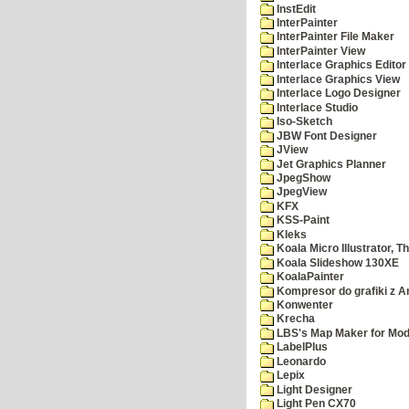
InstEdit
InterPainter
InterPainter File Maker
InterPainter View
Interlace Graphics Editor
Interlace Graphics View
Interlace Logo Designer
Interlace Studio
Iso-Sketch
JBW Font Designer
JView
Jet Graphics Planner
JpegShow
JpegView
KFX
KSS-Paint
Kleks
Koala Micro Illustrator, T
Koala Slideshow 130XE
KoalaPainter
Kompresor do grafiki z A
Konwenter
Krecha
LBS's Map Maker for Mod
LabelPlus
Leonardo
Lepix
Light Designer
Light Pen CX70