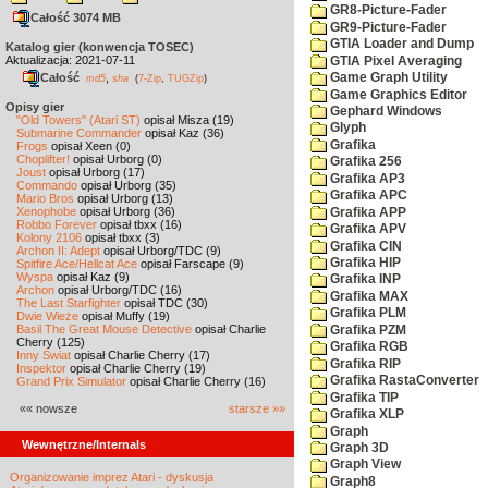
GR8-Picture-Fader
Całość 3074 MB
GR9-Picture-Fader
GTIA Loader and Dump
Katalog gier (konwencja TOSEC)
Aktualizacja: 2021-07-11
GTIA Pixel Averaging
Całość
,
Game Graph Utility
md5
sha
(
7-Zip
,
TUGZip
)
Game Graphics Editor
Opisy gier
Gephard Windows
"Old Towers" (Atari ST)
opisał Misza (19)
Glyph
Submarine Commander
opisał Kaz (36)
Grafika
Frogs
opisał Xeen (0)
Choplifter!
opisał Urborg (0)
Grafika 256
Joust
opisał Urborg (17)
Grafika AP3
Commando
opisał Urborg (35)
Grafika APC
Mario Bros
opisał Urborg (13)
Xenophobe
opisał Urborg (36)
Grafika APP
Robbo Forever
opisał tbxx (16)
Grafika APV
Kolony 2106
opisał tbxx (3)
Grafika CIN
Archon II: Adept
opisał Urborg/TDC (9)
Grafika HIP
Spitfire Ace/Hellcat Ace
opisał Farscape (9)
Wyspa
opisał Kaz (9)
Grafika INP
Archon
opisał Urborg/TDC (16)
Grafika MAX
The Last Starfighter
opisał TDC (30)
Grafika PLM
Dwie Wieże
opisał Muffy (19)
Basil The Great Mouse Detective
opisał Charlie
Grafika PZM
Cherry (125)
Grafika RGB
Inny Świat
opisał Charlie Cherry (17)
Grafika RIP
Inspektor
opisał Charlie Cherry (19)
Grafika RastaConverter
Grand Prix Simulator
opisał Charlie Cherry (16)
Grafika TIP
«« nowsze
starsze »»
Grafika XLP
Graph
Wewnętrzne/Internals
Graph 3D
Graph View
Organizowanie imprez Atari - dyskusja
Graph8