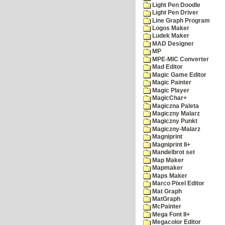
Light Pen Doodle
Light Pen Driver
Line Graph Program
Logos Maker
Ludek Maker
MAD Designer
MP
MPE-MIC Converter
Mad Editor
Magic Game Editor
Magic Painter
Magic Player
MagicChar+
Magiczna Paleta
Magiczny Malarz
Magiczny Punkt
Magiczny-Malarz
Magniprint
Magniprint II+
Mandelbrot set
Map Maker
Mapmaker
Maps Maker
Marco Pixel Editor
Mat Graph
MatGraph
McPainter
Mega Font II+
Megacolor Editor