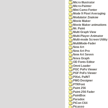
Micro Illustrator
Micro-Painter
Mini Camo Fonter
Mode 9 Pixel Averaging
Modulator Znakow
Movie Maker
Movie Maker animations
Mr. Paint
Multi Graph View
Multi-Player-Animator
Multi-mode Screen Utility
MultiMode-Fader
New Art
New Art Pro
New Art Seven
Nova Graph
OD Fonts Editor
Omni Loader
PGC PoFo Viewer
PGF PoFo Viewer
PIXeL PaINT
PMG Designer
PTRFont
Paint 256
Paint-256 Fader
PaintBox
Paradox
PiCon C64
Picasso