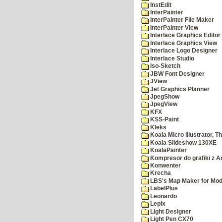
InstEdit
InterPainter
InterPainter File Maker
InterPainter View
Interlace Graphics Editor
Interlace Graphics View
Interlace Logo Designer
Interlace Studio
Iso-Sketch
JBW Font Designer
JView
Jet Graphics Planner
JpegShow
JpegView
KFX
KSS-Paint
Kleks
Koala Micro Illustrator, T
Koala Slideshow 130XE
KoalaPainter
Kompresor do grafiki z A
Konwenter
Krecha
LBS's Map Maker for Mod
LabelPlus
Leonardo
Lepix
Light Designer
Light Pen CX70