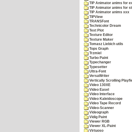
TIP Animator anims for 
TIP Animator anims for s
TIP Animator anims xxx
TIPView
TRANSFont
Technicolor Dream
Text Plot
Texture Editor
Texture Maker
Tomasz Liebich utils
Tops Graph
Trzmiel
Turbo Paint
Typechanger
Typesetter
Ultra-Font
VersaWriter
Vertically Scrolling Playfi
Video 130XE
Video Easel
Video Interface
Video Kaleidoscope
Video Tape Record
Video-Scanner
Videograph
Vidig Paint
Viewer RGB
Viewer XL-Paint
Virtuoso