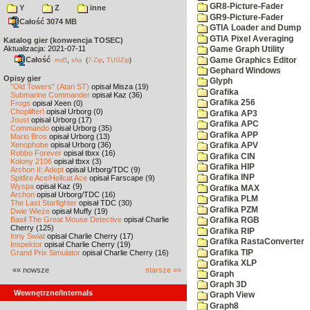
GR8-Picture-Fader
Y
Z
inne
GR9-Picture-Fader
Całość 3074 MB
GTIA Loader and Dump
GTIA Pixel Averaging
Katalog gier (konwencja TOSEC)
Aktualizacja: 2021-07-11
Game Graph Utility
Całość
,
Game Graphics Editor
md5
sha
(
7-Zip
,
TUGZip
)
Gephard Windows
Opisy gier
Glyph
"Old Towers" (Atari ST)
opisał Misza (19)
Grafika
Submarine Commander
opisał Kaz (36)
Grafika 256
Frogs
opisał Xeen (0)
Choplifter!
opisał Urborg (0)
Grafika AP3
Joust
opisał Urborg (17)
Grafika APC
Commando
opisał Urborg (35)
Grafika APP
Mario Bros
opisał Urborg (13)
Xenophobe
opisał Urborg (36)
Grafika APV
Robbo Forever
opisał tbxx (16)
Grafika CIN
Kolony 2106
opisał tbxx (3)
Grafika HIP
Archon II: Adept
opisał Urborg/TDC (9)
Grafika INP
Spitfire Ace/Hellcat Ace
opisał Farscape (9)
Wyspa
opisał Kaz (9)
Grafika MAX
Archon
opisał Urborg/TDC (16)
Grafika PLM
The Last Starfighter
opisał TDC (30)
Grafika PZM
Dwie Wieże
opisał Muffy (19)
Basil The Great Mouse Detective
opisał Charlie
Grafika RGB
Cherry (125)
Grafika RIP
Inny Świat
opisał Charlie Cherry (17)
Grafika RastaConverter
Inspektor
opisał Charlie Cherry (19)
Grafika TIP
Grand Prix Simulator
opisał Charlie Cherry (16)
Grafika XLP
«« nowsze
starsze »»
Graph
Graph 3D
Wewnętrzne/Internals
Graph View
Graph8