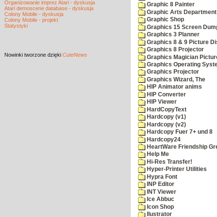
Organizowanie imprez Atari - dyskusja
Graphic 8 Painter
Atari demoscene database - dyskusja
Graphic Arts Department
Colony Mobile - dyskusja
Graphic Shop
Colony Mobile - projekt
Statystyki
Graphics 15 Screen Dum
Graphics 3 Planner
Graphics 8 & 9 Picture Di
Graphics 8 Projector
Nowinki
tworzone dzięki
CuteNews
Graphics Magician Picture
Graphics Operating Syst
Graphics Projector
Graphics Wizard, The
HIP Animator anims
HIP Converter
HIP Viewer
HardCopyText
Hardcopy (v1)
Hardcopy (v2)
Hardcopy Fuer 7+ und 8
Hardcopy24
HeartWare Friendship Gr
Help Me
Hi-Res Transfer!
Hyper-Printer Utilities
Hypra Font
INP Editor
INT Viewer
Ice Abbuc
Icon Shop
Ilustrator