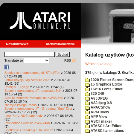
Nowinki/News
Archiwum/Archive
Katalog użytków (k
Translate to
RSS
Wróc do katalogu
375
gier w katalogu
2. Grafik
Spotkanie z demosceną #9: STeel/Tori
z 2026-08-
07 20:49 (8)
1020 Plotter Screen Dum
Letnia edycja Silly Venture 2026
z 2026-07-31
15:41 (38)
15 Graphics Editor
Pamięci Jurgiego
z 2026-07-21 12:42 (1)
16x16 Fonts Editor
Sceny z demosceny #7: opowiada SuN
z 2026-07-
320 240
19 15:24 (2)
Atari Muzeum w Poznaniu na KWAS #40
z 2026-
A8JDPEG
07-16 16:10 (4)
A8Jdpeg 0.8
Nie żyje kolega Pecuś
z 2026-07-13 18:00 (30)
APACShow
Sceny z demosceny #7 - Grzegorz "Sun" Żyła
z
APACView
2026-07-12 17:29 (12)
Lost Party 2026 nadchodzi
z 2026-07-08 15:28
APP View
(23)
ASCII maker
Pan Zenon i Atari na KWAS #40
z 2026-07-07 13:25
ATASCII Art Editor
(7)
Spotkanie z redakcją "The Voice"
z 2026-07-04
ATASCII animations
07:42 (9)