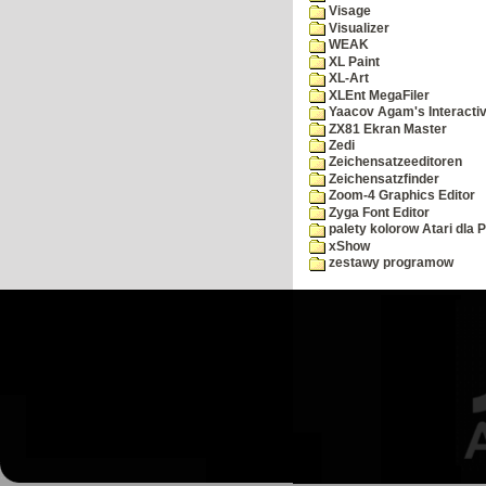
Visage
Visualizer
WEAK
XL Paint
XL-Art
XLEnt MegaFiler
Yaacov Agam's Interactiv
ZX81 Ekran Master
Zedi
Zeichensatzeeditoren
Zeichensatzfinder
Zoom-4 Graphics Editor
Zyga Font Editor
palety kolorow Atari dla 
xShow
zestawy programow