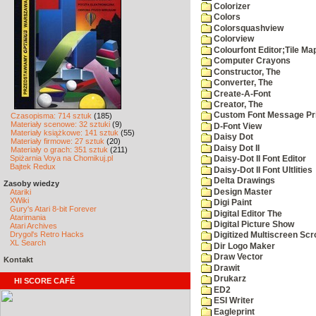
Colorizer
Colors
Colorsquashview
Colorview
Colourfont Editor;Tile Ma
Computer Crayons
Constructor, The
Converter, The
Create-A-Font
Creator, The
Custom Font Message Pri
Czasopisma: 714 sztuk
(185)
Materiały scenowe: 32 sztuki
(9)
D-Font View
Materiały książkowe: 141 sztuk
(55)
Daisy Dot
Materiały firmowe: 27 sztuk
(20)
Daisy Dot II
Materiały o grach: 351 sztuk
(211)
Spiżarnia Voya na Chomikuj.pl
Daisy-Dot II Font Editor
Bajtek Redux
Daisy-Dot II Font Ultlities
Delta Drawings
Zasoby wiedzy
Design Master
Atariki
XWiki
Digi Paint
Gury's Atari 8-bit Forever
Digital Editor The
Atarimania
Digital Picture Show
Atari Archives
Drygol's Retro Hacks
Digitized Multiscreen Scr
XL Search
Dir Logo Maker
Draw Vector
Kontakt
Drawit
Drukarz
HI SCORE CAFÉ
ED2
ESI Writer
Eagleprint