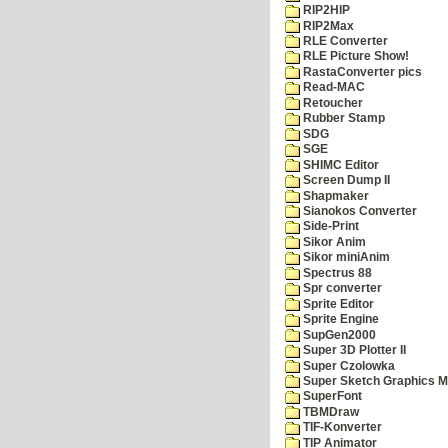
RIP2HIP
RIP2Max
RLE Converter
RLE Picture Show!
RastaConverter pics
Read-MAC
Retoucher
Rubber Stamp
SDG
SGE
SHIMC Editor
Screen Dump II
Shapmaker
Sianokos Converter
Side-Print
Sikor Anim
Sikor miniAnim
Spectrus 88
Spr converter
Sprite Editor
Sprite Engine
SupGen2000
Super 3D Plotter II
Super Czolowka
Super Sketch Graphics M
SuperFont
TBMDraw
TIF-Konverter
TIP Animator