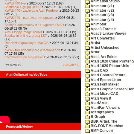
Animation Studio
KWAS #40 live
z 2026-06-27 12:53 (167)
Animator (v1)
Spotkanie z grupą USSR
z 2026-06-26 19:36 (11)
KWAS #40 - zabierzcie Atari Portfolio!
z 2026-06-23
Animator (v2)
08:12 (0)
Animator (v3)
KWAS #40 - naprawa retrosprzętu
z 2026-06-21
Animator (v4)
17:15 (1)
Animotor
Sceny z demosceny #7 z Bigerem i MBR
z 2026-
06-19 22:08 (0)
Apac3 Fractals
Atari Floppy Image Toolkit
z 2026-06-17 13:51 (9)
Apac3 Linker-Viewer
Spotkanie online z grupą LST
z 2026-06-16 16:32
Art Converter!
(17)
Recoil zintegrowany z macOS
z 2026-06-13 21:34
Artist
(5)
Artist Unleashed
KWAS #40 odbędzie się w Katowicach
z 2026-06-
Artur
07 17:59 (25)
Ascii-Art Editor
Commodore po atarowsku
z 2026-05-28 21:50 (21)
Atari 1020 Color Printer
«« nowsze
starsze »»
Atari 1020 Plotter Utils
Atari CAD
AtariOnline.pl na YouTube
Atari Control Picture
Atari Epson Lister
Atari Font Maker
Atari Graphic Screen De
Atari Micro CAD
Atari View 8
AtariArtist
AtariFan Viewers
Atarigraphics
B-Graph
BBK Artist, The
BIG-FONT Machine
Pomocnik/Helper
BMP Convert