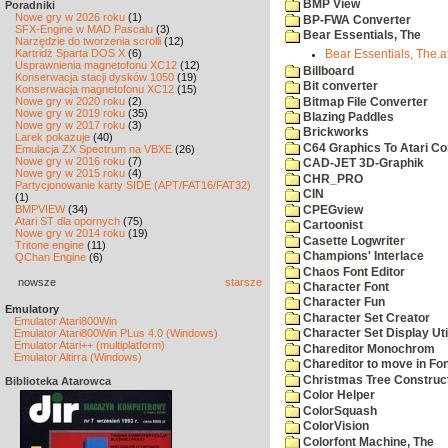
BMP View
Poradniki
Nowe gry w 2026 roku
(1)
BP-FWA Converter
SFX-Engine w MAD Pascalu
(3)
Bear Essentials, The
Narzędzie do tworzenia scrolli
(12)
Kartridż Sparta DOS X
(6)
Bear Essentials, The.a
Usprawnienia magnetofonu XC12
(12)
Billboard
Konserwacja stacji dysków 1050
(19)
Bit converter
Konserwacja magnetofonu XC12
(15)
Nowe gry w 2020 roku
(2)
Bitmap File Converter
Nowe gry w 2019 roku
(35)
Blazing Paddles
Nowe gry w 2017 roku
(3)
Brickworks
Larek pokazuje
(40)
C64 Graphics To Atari Co
Emulacja ZX Spectrum na VBXE
(26)
Nowe gry w 2016 roku
(7)
CAD-JET 3D-Graphik
Nowe gry w 2015 roku
(4)
CHR_PRO
Partycjonowanie karty SIDE (APT/FAT16/FAT32)
CIN
(1)
BMPVIEW
(34)
CPEGview
Atari ST dla opornych
(75)
Cartoonist
Nowe gry w 2014 roku
(19)
Casette Logwriter
Tritone engine
(11)
Champions' Interlace
QChan Engine
(6)
Chaos Font Editor
nowsze
starsze
Character Font
Character Fun
Emulatory
Character Set Creator
Emulator Atari800Win
Emulator Atari800Win PLus 4.0 (Windows)
Character Set Display Util
Emulator Atari++ (multiplatform)
Chareditor Monochrom
Emulator Altirra (Windows)
Chareditor to move in Fo
Christmas Tree Construct
Biblioteka Atarowca
Color Helper
ColorSquash
ColorVision
Colorfont Machine, The