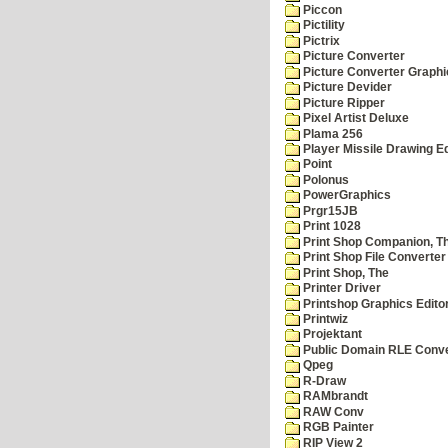
Piccon
Pictility
Pictrix
Picture Converter
Picture Converter Graphi
Picture Devider
Picture Ripper
Pixel Artist Deluxe
Plama 256
Player Missile Drawing Ed
Point
Polonus
PowerGraphics
Prgr15JB
Print 1028
Print Shop Companion, T
Print Shop File Converter
Print Shop, The
Printer Driver
Printshop Graphics Edito
Printwiz
Projektant
Public Domain RLE Conve
Qpeg
R-Draw
RAMbrandt
RAW Conv
RGB Painter
RIP View 2