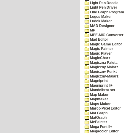
Light Pen Doodle
Light Pen Driver
Line Graph Program
Logos Maker
Ludek Maker
MAD Designer
MP
MPE-MIC Converter
Mad Editor
Magic Game Editor
Magic Painter
Magic Player
MagicChar+
Magiczna Paleta
Magiczny Malarz
Magiczny Punkt
Magiczny-Malarz
Magniprint
Magniprint II+
Mandelbrot set
Map Maker
Mapmaker
Maps Maker
Marco Pixel Editor
Mat Graph
MatGraph
McPainter
Mega Font II+
Megacolor Editor