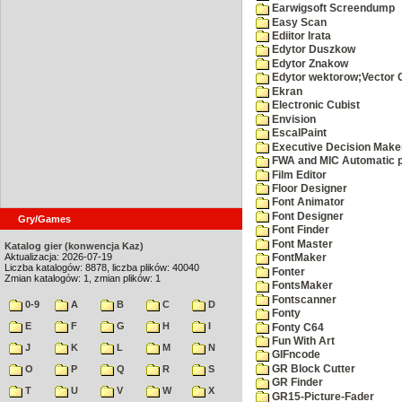
Earwigsoft Screendump
Easy Scan
Ediitor Irata
Edytor Duszkow
Edytor Znakow
Edytor wektorow;Vector 
Ekran
Electronic Cubist
Envision
EscalPaint
Executive Decision Make
FWA and MIC Automatic p
Film Editor
Floor Designer
Font Animator
Font Designer
Gry/Games
Font Finder
Font Master
Katalog gier (konwencja Kaz)
Aktualizacja: 2026-07-19
FontMaker
Liczba katalogów: 8878, liczba plików: 40040
Fonter
Zmian katalogów: 1, zmian plików: 1
FontsMaker
Fontscanner
0-9
A
B
C
D
Fonty
E
F
G
H
I
Fonty C64
Fun With Art
J
K
L
M
N
GIFncode
GR Block Cutter
O
P
Q
R
S
GR Finder
T
U
V
W
X
GR15-Picture-Fader