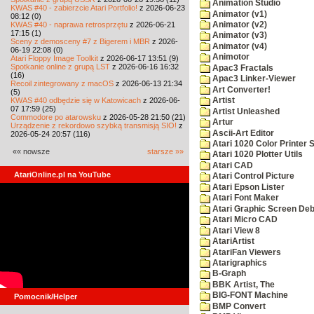
Animation Studio
KWAS #40 - zabierzcie Atari Portfolio!
z 2026-06-23
Animator (v1)
08:12 (0)
KWAS #40 - naprawa retrosprzętu
z 2026-06-21
Animator (v2)
17:15 (1)
Animator (v3)
Sceny z demosceny #7 z Bigerem i MBR
z 2026-
Animator (v4)
06-19 22:08 (0)
Animotor
Atari Floppy Image Toolkit
z 2026-06-17 13:51 (9)
Spotkanie online z grupą LST
z 2026-06-16 16:32
Apac3 Fractals
(16)
Apac3 Linker-Viewer
Recoil zintegrowany z macOS
z 2026-06-13 21:34
Art Converter!
(5)
KWAS #40 odbędzie się w Katowicach
z 2026-06-
Artist
07 17:59 (25)
Artist Unleashed
Commodore po atarowsku
z 2026-05-28 21:50 (21)
Artur
Urządzenie z rekordowo szybką transmisją SIO!
z
Ascii-Art Editor
2026-05-24 20:57 (116)
Atari 1020 Color Printer
«« nowsze
starsze »»
Atari 1020 Plotter Utils
Atari CAD
AtariOnline.pl na YouTube
Atari Control Picture
Atari Epson Lister
Atari Font Maker
Atari Graphic Screen De
Atari Micro CAD
Atari View 8
AtariArtist
AtariFan Viewers
Atarigraphics
B-Graph
BBK Artist, The
BIG-FONT Machine
Pomocnik/Helper
BMP Convert