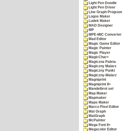
Light Pen Doodle
Light Pen Driver
Line Graph Program
Logos Maker
Ludek Maker
MAD Designer
MP
MPE-MIC Converter
Mad Editor
Magic Game Editor
Magic Painter
Magic Player
MagicChar+
Magiczna Paleta
Magiczny Malarz
Magiczny Punkt
Magiczny-Malarz
Magniprint
Magniprint II+
Mandelbrot set
Map Maker
Mapmaker
Maps Maker
Marco Pixel Editor
Mat Graph
MatGraph
McPainter
Mega Font II+
Megacolor Editor