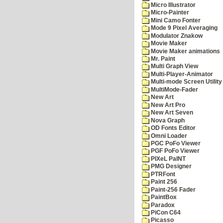
Micro Illustrator
Micro-Painter
Mini Camo Fonter
Mode 9 Pixel Averaging
Modulator Znakow
Movie Maker
Movie Maker animations
Mr. Paint
Multi Graph View
Multi-Player-Animator
Multi-mode Screen Utility
MultiMode-Fader
New Art
New Art Pro
New Art Seven
Nova Graph
OD Fonts Editor
Omni Loader
PGC PoFo Viewer
PGF PoFo Viewer
PIXeL PaINT
PMG Designer
PTRFont
Paint 256
Paint-256 Fader
PaintBox
Paradox
PiCon C64
Picasso