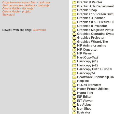
Organizowanie imprez Atari - dyskusja
Graphic 8 Painter
Atari demoscene database - dyskusja
Graphic Arts Department
Colony Mobile - dyskusja
Graphic Shop
Colony Mobile - projekt
Graphics 15 Screen Dum
Statystyki
Graphics 3 Planner
Graphics 8 & 9 Picture Di
Graphics 8 Projector
Nowinki
tworzone dzięki
CuteNews
Graphics Magician Picture
Graphics Operating Syst
Graphics Projector
Graphics Wizard, The
HIP Animator anims
HIP Converter
HIP Viewer
HardCopyText
Hardcopy (v1)
Hardcopy (v2)
Hardcopy Fuer 7+ und 8
Hardcopy24
HeartWare Friendship Gr
Help Me
Hi-Res Transfer!
Hyper-Printer Utilities
Hypra Font
INP Editor
INT Viewer
Ice Abbuc
Icon Shop
Ilustrator