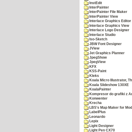
InstEdit
InterPainter
InterPainter File Maker
InterPainter View
Interlace Graphics Editor
Interlace Graphics View
Interlace Logo Designer
Interlace Studio
Iso-Sketch
JBW Font Designer
JView
Jet Graphics Planner
JpegShow
JpegView
KFX
KSS-Paint
Kleks
Koala Micro Illustrator, T
Koala Slideshow 130XE
KoalaPainter
Kompresor do grafiki z A
Konwenter
Krecha
LBS's Map Maker for Mod
LabelPlus
Leonardo
Lepix
Light Designer
Light Pen CX70