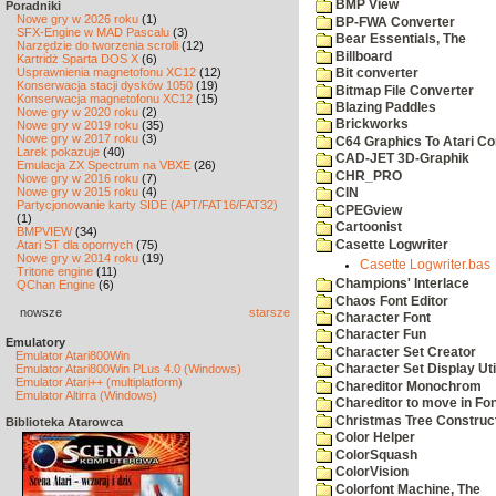
BMP View
Poradniki
Nowe gry w 2026 roku
(1)
BP-FWA Converter
SFX-Engine w MAD Pascalu
(3)
Bear Essentials, The
Narzędzie do tworzenia scrolli
(12)
Billboard
Kartridż Sparta DOS X
(6)
Usprawnienia magnetofonu XC12
(12)
Bit converter
Konserwacja stacji dysków 1050
(19)
Bitmap File Converter
Konserwacja magnetofonu XC12
(15)
Blazing Paddles
Nowe gry w 2020 roku
(2)
Brickworks
Nowe gry w 2019 roku
(35)
Nowe gry w 2017 roku
(3)
C64 Graphics To Atari Co
Larek pokazuje
(40)
CAD-JET 3D-Graphik
Emulacja ZX Spectrum na VBXE
(26)
CHR_PRO
Nowe gry w 2016 roku
(7)
Nowe gry w 2015 roku
(4)
CIN
Partycjonowanie karty SIDE (APT/FAT16/FAT32)
CPEGview
(1)
Cartoonist
BMPVIEW
(34)
Casette Logwriter
Atari ST dla opornych
(75)
Nowe gry w 2014 roku
(19)
Casette Logwriter.bas
Tritone engine
(11)
Champions' Interlace
QChan Engine
(6)
Chaos Font Editor
nowsze
starsze
Character Font
Character Fun
Emulatory
Character Set Creator
Emulator Atari800Win
Emulator Atari800Win PLus 4.0 (Windows)
Character Set Display Util
Emulator Atari++ (multiplatform)
Chareditor Monochrom
Emulator Altirra (Windows)
Chareditor to move in Fo
Christmas Tree Construct
Biblioteka Atarowca
Color Helper
ColorSquash
ColorVision
Colorfont Machine, The