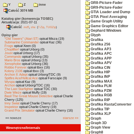
GR8-Picture-Fader
Y
Z
inne
GR9-Picture-Fader
Całość 3074 MB
GTIA Loader and Dump
GTIA Pixel Averaging
Katalog gier (konwencja TOSEC)
Game Graph Utility
Aktualizacja: 2021-07-11
Game Graphics Editor
Całość
,
md5
sha
(
7-Zip
,
TUGZip
)
Gephard Windows
Opisy gier
Glyph
"Old Towers" (Atari ST)
opisał Misza (19)
Grafika
Submarine Commander
opisał Kaz (36)
Grafika 256
Frogs
opisał Xeen (0)
Grafika AP3
Choplifter!
opisał Urborg (0)
Joust
opisał Urborg (17)
Grafika APC
Commando
opisał Urborg (35)
Grafika APP
Mario Bros
opisał Urborg (13)
Grafika APV
Xenophobe
opisał Urborg (36)
Robbo Forever
opisał tbxx (16)
Grafika CIN
Kolony 2106
opisał tbxx (3)
Grafika HIP
Archon II: Adept
opisał Urborg/TDC (9)
Grafika INP
Spitfire Ace/Hellcat Ace
opisał Farscape (9)
Grafika MAX
Wyspa
opisał Kaz (9)
Archon
opisał Urborg/TDC (16)
Grafika PLM
The Last Starfighter
opisał TDC (30)
Grafika PZM
Dwie Wieże
opisał Muffy (19)
Grafika RGB
Basil The Great Mouse Detective
opisał Charlie
Cherry (125)
Grafika RIP
Inny Świat
opisał Charlie Cherry (17)
Grafika RastaConverter
Inspektor
opisał Charlie Cherry (19)
Grafika TIP
Grand Prix Simulator
opisał Charlie Cherry (16)
Grafika XLP
«« nowsze
starsze »»
Graph
Graph 3D
Graph View
Wewnętrzne/Internals
Graph8