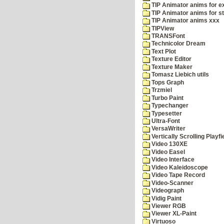
TIP Animator anims for 
TIP Animator anims for s
TIP Animator anims xxx
TIPView
TRANSFont
Technicolor Dream
Text Plot
Texture Editor
Texture Maker
Tomasz Liebich utils
Tops Graph
Trzmiel
Turbo Paint
Typechanger
Typesetter
Ultra-Font
VersaWriter
Vertically Scrolling Playfi
Video 130XE
Video Easel
Video Interface
Video Kaleidoscope
Video Tape Record
Video-Scanner
Videograph
Vidig Paint
Viewer RGB
Viewer XL-Paint
Virtuoso