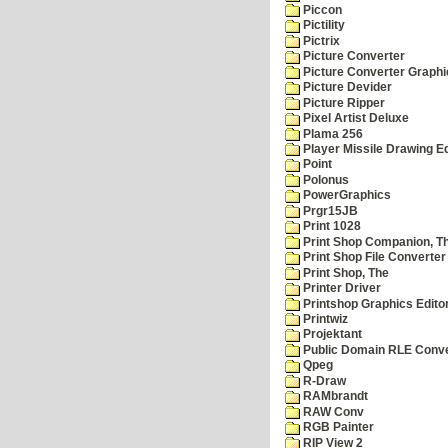
Piccon
Pictility
Pictrix
Picture Converter
Picture Converter Graphi
Picture Devider
Picture Ripper
Pixel Artist Deluxe
Plama 256
Player Missile Drawing Ed
Point
Polonus
PowerGraphics
Prgr15JB
Print 1028
Print Shop Companion, T
Print Shop File Converter
Print Shop, The
Printer Driver
Printshop Graphics Edito
Printwiz
Projektant
Public Domain RLE Conve
Qpeg
R-Draw
RAMbrandt
RAW Conv
RGB Painter
RIP View 2