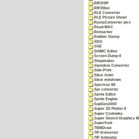
RIP2HIP
RIP2Max
RLE Converter
RLE Picture Show!
RastaConverter pics
Read-MAC
Retoucher
Rubber Stamp
SDG
SGE
SHIMC Editor
Screen Dump II
Shapmaker
Sianokos Converter
Side-Print
Sikor Anim
Sikor miniAnim
Spectrus 88
Spr converter
Sprite Editor
Sprite Engine
SupGen2000
Super 3D Plotter II
Super Czolowka
Super Sketch Graphics M
SuperFont
TBMDraw
TIF-Konverter
TIP Animator