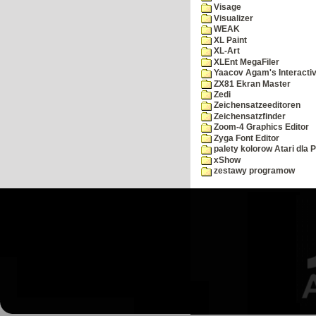
Visage
Visualizer
WEAK
XL Paint
XL-Art
XLEnt MegaFiler
Yaacov Agam's Interactiv
ZX81 Ekran Master
Zedi
Zeichensatzeeditoren
Zeichensatzfinder
Zoom-4 Graphics Editor
Zyga Font Editor
palety kolorow Atari dla 
xShow
zestawy programow