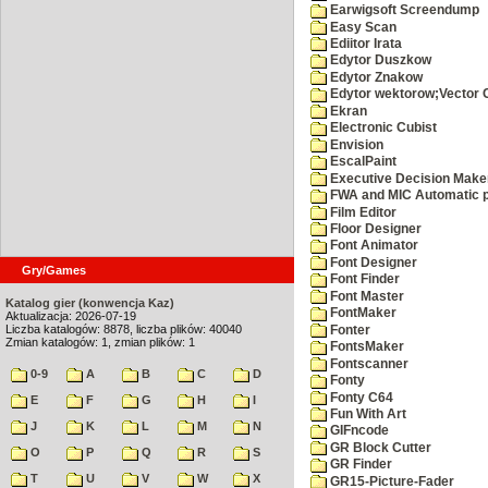
Earwigsoft Screendump
Easy Scan
Ediitor Irata
Edytor Duszkow
Edytor Znakow
Edytor wektorow;Vector 
Ekran
Electronic Cubist
Envision
EscalPaint
Executive Decision Make
FWA and MIC Automatic p
Film Editor
Floor Designer
Font Animator
Font Designer
Gry/Games
Font Finder
Font Master
Katalog gier (konwencja Kaz)
FontMaker
Aktualizacja: 2026-07-19
Liczba katalogów: 8878, liczba plików: 40040
Fonter
Zmian katalogów: 1, zmian plików: 1
FontsMaker
Fontscanner
0-9
A
B
C
D
Fonty
Fonty C64
E
F
G
H
I
Fun With Art
J
K
L
M
N
GIFncode
GR Block Cutter
O
P
Q
R
S
GR Finder
T
U
V
W
X
GR15-Picture-Fader