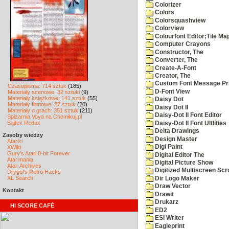
Colorizer
Colors
Colorsquashview
Colorview
Colourfont Editor;Tile Ma
Computer Crayons
Constructor, The
Converter, The
Create-A-Font
Creator, The
Custom Font Message Pri
Czasopisma: 714 sztuk
(185)
D-Font View
Materiały scenowe: 32 sztuki
(9)
Materiały książkowe: 141 sztuk
(55)
Daisy Dot
Materiały firmowe: 27 sztuk
(20)
Daisy Dot II
Materiały o grach: 351 sztuk
(211)
Daisy-Dot II Font Editor
Spiżarnia Voya na Chomikuj.pl
Bajtek Redux
Daisy-Dot II Font Ultlities
Delta Drawings
Zasoby wiedzy
Design Master
Atariki
Digi Paint
XWiki
Gury's Atari 8-bit Forever
Digital Editor The
Atarimania
Digital Picture Show
Atari Archives
Digitized Multiscreen Scr
Drygol's Retro Hacks
XL Search
Dir Logo Maker
Draw Vector
Kontakt
Drawit
Drukarz
HI SCORE CAFÉ
ED2
ESI Writer
Eagleprint