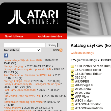
Nowinki/News
Archiwum/Archive
Katalog użytków (k
Translate to
RSS
Wróc do katalogu
375
gier w katalogu
2. Grafik
Letnia edycja Silly Venture 2026
z 2026-07-31
15:41 (36)
1020 Plotter Screen Dum
Pamięci Jurgiego
z 2026-07-21 12:42 (1)
Sceny z demosceny #7: opowiada SuN
z 2026-07-
15 Graphics Editor
19 15:24 (2)
16x16 Fonts Editor
Atari Muzeum w Poznaniu na KWAS #40
z 2026-
320 240
07-16 16:10 (4)
Nie żyje kolega Pecuś
z 2026-07-13 18:00 (30)
A8JDPEG
Sceny z demosceny #7 - Grzegorz "Sun" Żyła
z
A8Jdpeg 0.8
2026-07-12 17:29 (12)
APACShow
Lost Party 2026 nadchodzi
z 2026-07-08 15:28
APACView
(23)
Pan Zenon i Atari na KWAS #40
z 2026-07-07 13:25
APP View
(7)
ASCII maker
Spotkanie z redakcją "The Voice"
z 2026-07-04
ATASCII Art Editor
07:42 (9)
KWAS #40 live
z 2026-06-27 12:53 (167)
ATASCII animations
Spotkanie z grupą USSR
z 2026-06-26 19:36 (11)