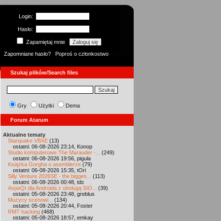
Login:
Hasło:
Zapamiętaj mnie
Zapomniane hasło?
Poproś o członkostwo
Szukaj plików/Search files
Gry
Użytki
Dema
Forum Atarum
Aktualne tematy
Starquake VBXE
(13)
ostatni: 06-08-2026 23:14, Konop
Studio komputerowe The Marauder -...
(249)
ostatni: 06-08-2026 19:56, pigula
Książka Gorgha o asemblerze
(79)
ostatni: 06-08-2026 15:35, tOri
Silly Venture 2026SE - the bigges...
(113)
ostatni: 06-08-2026 00:48, tdc
AspeQt dla Androida z obsługą SIO...
(39)
ostatni: 05-08-2026 23:48, greblus
Muzycy scenowi...
(134)
ostatni: 05-08-2026 20:44, Foster
RMT hacking
(468)
ostatni: 05-08-2026 18:57, emkay