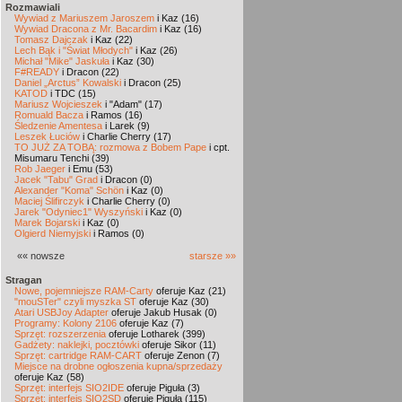
Rozmawiali
Wywiad z Mariuszem Jaroszem
i Kaz (16)
Wywiad Dracona z Mr. Bacardim
i Kaz (16)
Tomasz Dajczak
i Kaz (22)
Lech Bąk i "Świat Młodych"
i Kaz (26)
Michał "Mike" Jaskuła
i Kaz (30)
F#READY
i Dracon (22)
Daniel „Arctus” Kowalski
i Dracon (25)
KATOD
i TDC (15)
Mariusz Wojcieszek
i "Adam" (17)
Romuald Bacza
i Ramos (16)
Śledzenie Amentesa
i Larek (9)
Leszek Łuciów
i Charlie Cherry (17)
TO JUŻ ZA TOBĄ: rozmowa z Bobem Pape
i cpt.
Misumaru Tenchi (39)
Rob Jaeger
i Emu (53)
Jacek "Tabu" Grad
i Dracon (0)
Alexander "Koma" Schön
i Kaz (0)
Maciej Ślifirczyk
i Charlie Cherry (0)
Jarek "Odyniec1" Wyszyński
i Kaz (0)
Marek Bojarski
i Kaz (0)
Olgierd Niemyjski
i Ramos (0)
«« nowsze
starsze »»
Stragan
Nowe, pojemniejsze RAM-Carty
oferuje Kaz (21)
"mouSTer" czyli myszka ST
oferuje Kaz (30)
Atari USBJoy Adapter
oferuje Jakub Husak (0)
Programy: Kolony 2106
oferuje Kaz (7)
Sprzęt: rozszerzenia
oferuje Lotharek (399)
Gadżety: naklejki, pocztówki
oferuje Sikor (11)
Sprzęt: cartridge RAM-CART
oferuje Zenon (7)
Miejsce na drobne ogłoszenia kupna/sprzedaży
oferuje Kaz (58)
Sprzęt: interfejs SIO2IDE
oferuje Piguła (3)
Sprzęt: interfejs SIO2SD
oferuje Piguła (115)