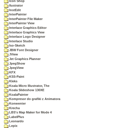
Icon Shop
Ilustrator
InstEdit
InterPainter
InterPainter File Maker
InterPainter View
Interlace Graphics Editor
Interlace Graphics View
Interlace Logo Designer
Interlace Studio
Iso-Sketch
JBW Font Designer
JView
Jet Graphics Planner
JpegShow
JpegView
KFX
KSS-Paint
Kleks
Koala Micro Illustrator, The
Koala Slideshow 130XE
KoalaPainter
Kompresor do grafiki z Animatora
Konwenter
Krecha
LBS's Map Maker for Mode 4
LabelPlus
Leonardo
Lepix