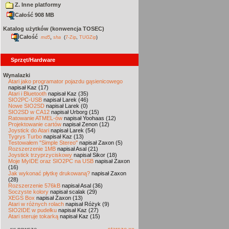
Z. Inne platformy
Całość 908 MB
Katalog użytków (konwencja TOSEC)
Całość
,
md5
sha
(
7-Zip
,
TUGZip
)
Sprzęt/Hardware
Wynalazki
Atari jako programator pojazdu gąsienicowego
napisał Kaz (17)
Atari i Bluetooth
napisał Kaz (35)
SIO2PC-USB
napisał Larek (46)
Nowe SIO2SD
napisał Larek (0)
SIO2SD w CA12
napisał Urborg (15)
Ratowanie ATMEL-ów
napisał Yoohaas (12)
Projektowanie cartów
napisał Zenon (12)
Joystick do Atari
napisał Larek (54)
Tygrys Turbo
napisał Kaz (13)
Testowałem "Simple Stereo"
napisał Zaxon (5)
Rozszerzenie 1MB
napisał Asal (21)
Joystick trzyprzyciskowy
napisał Sikor (18)
Moje MyIDE oraz SIO2PC na USB
napisał Zaxon
(16)
Jak wykonać płytkę drukowaną?
napisał Zaxon
(28)
Rozszerzenie 576kB
napisał Asal (36)
Soczyste kolory
napisał scalak (29)
XEGS Box
napisał Zaxon (13)
Atari w różnych rolach
napisał Różyk (9)
SIO2IDE w pudełku
napisał Kaz (27)
Atari steruje tokarką
napisał Kaz (15)