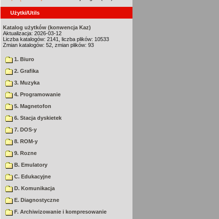
Użytki/Utils
Katalog użytków (konwencja Kaz)
Aktualizacja: 2026-03-12
Liczba katalogów: 2141, liczba plików: 10533
Zmian katalogów: 52, zmian plików: 93
1. Biuro
2. Grafika
3. Muzyka
4. Programowanie
5. Magnetofon
6. Stacja dyskietek
7. DOS-y
8. ROM-y
9. Rozne
B. Emulatory
C. Edukacyjne
D. Komunikacja
E. Diagnostyczne
F. Archiwizowanie i kompresowanie