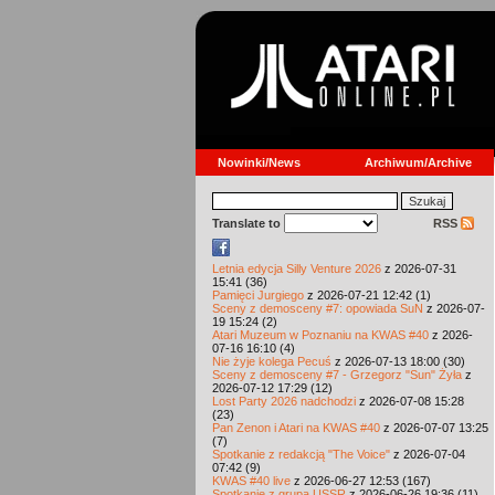
Nowinki/News
Archiwum/Archive
Translate to
RSS
Letnia edycja Silly Venture 2026
z 2026-07-31
15:41 (36)
Pamięci Jurgiego
z 2026-07-21 12:42 (1)
Sceny z demosceny #7: opowiada SuN
z 2026-07-
19 15:24 (2)
Atari Muzeum w Poznaniu na KWAS #40
z 2026-
07-16 16:10 (4)
Nie żyje kolega Pecuś
z 2026-07-13 18:00 (30)
Sceny z demosceny #7 - Grzegorz "Sun" Żyła
z
2026-07-12 17:29 (12)
Lost Party 2026 nadchodzi
z 2026-07-08 15:28
(23)
Pan Zenon i Atari na KWAS #40
z 2026-07-07 13:25
(7)
Spotkanie z redakcją "The Voice"
z 2026-07-04
07:42 (9)
KWAS #40 live
z 2026-06-27 12:53 (167)
Spotkanie z grupą USSR
z 2026-06-26 19:36 (11)