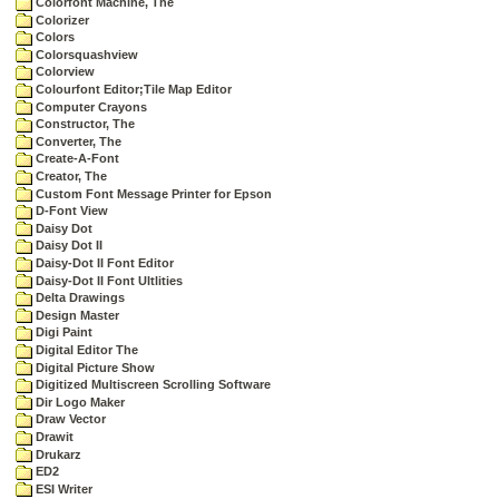
Colorfont Machine, The
Colorizer
Colors
Colorsquashview
Colorview
Colourfont Editor;Tile Map Editor
Computer Crayons
Constructor, The
Converter, The
Create-A-Font
Creator, The
Custom Font Message Printer for Epson
D-Font View
Daisy Dot
Daisy Dot II
Daisy-Dot II Font Editor
Daisy-Dot II Font Ultlities
Delta Drawings
Design Master
Digi Paint
Digital Editor The
Digital Picture Show
Digitized Multiscreen Scrolling Software
Dir Logo Maker
Draw Vector
Drawit
Drukarz
ED2
ESI Writer