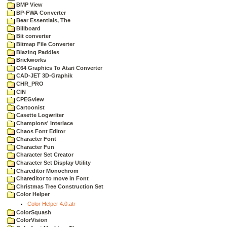
BMP View
BP-FWA Converter
Bear Essentials, The
Billboard
Bit converter
Bitmap File Converter
Blazing Paddles
Brickworks
C64 Graphics To Atari Converter
CAD-JET 3D-Graphik
CHR_PRO
CIN
CPEGview
Cartoonist
Casette Logwriter
Champions' Interlace
Chaos Font Editor
Character Font
Character Fun
Character Set Creator
Character Set Display Utility
Chareditor Monochrom
Chareditor to move in Font
Christmas Tree Construction Set
Color Helper
Color Helper 4.0.atr
ColorSquash
ColorVision