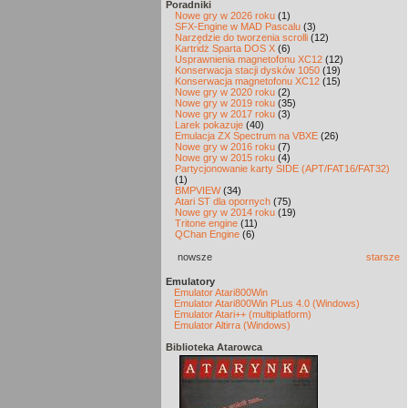
Poradniki
Nowe gry w 2026 roku
(1)
SFX-Engine w MAD Pascalu
(3)
Narzędzie do tworzenia scrolli
(12)
Kartridż Sparta DOS X
(6)
Usprawnienia magnetofonu XC12
(12)
Konserwacja stacji dysków 1050
(19)
Konserwacja magnetofonu XC12
(15)
Nowe gry w 2020 roku
(2)
Nowe gry w 2019 roku
(35)
Nowe gry w 2017 roku
(3)
Larek pokazuje
(40)
Emulacja ZX Spectrum na VBXE
(26)
Nowe gry w 2016 roku
(7)
Nowe gry w 2015 roku
(4)
Partycjonowanie karty SIDE (APT/FAT16/FAT32)
(1)
BMPVIEW
(34)
Atari ST dla opornych
(75)
Nowe gry w 2014 roku
(19)
Tritone engine
(11)
QChan Engine
(6)
nowsze
starsze
Emulatory
Emulator Atari800Win
Emulator Atari800Win PLus 4.0 (Windows)
Emulator Atari++ (multiplatform)
Emulator Altirra (Windows)
Biblioteka Atarowca