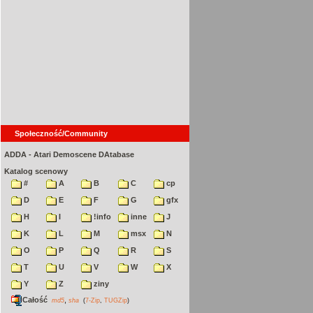
Społeczność/Community
ADDA - Atari Demoscene DAtabase
Katalog scenowy
#
A
B
C
cp
D
E
F
G
gfx
H
I
!info
inne
J
K
L
M
msx
N
O
P
Q
R
S
T
U
V
W
X
Y
Z
ziny
Całość
,
md5
sha
(
7-Zip
,
TUGZip
)