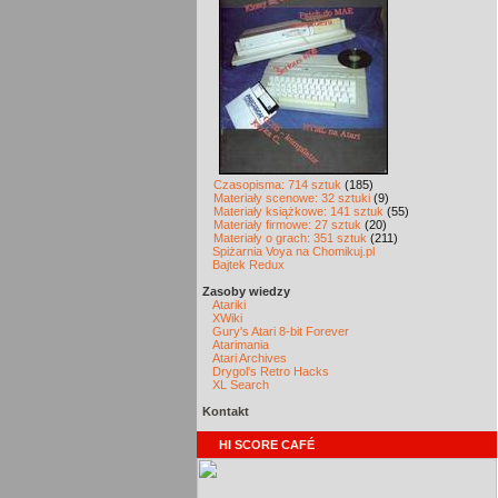
Czasopisma: 714 sztuk
(185)
Materiały scenowe: 32 sztuki
(9)
Materiały książkowe: 141 sztuk
(55)
Materiały firmowe: 27 sztuk
(20)
Materiały o grach: 351 sztuk
(211)
Spiżarnia Voya na Chomikuj.pl
Bajtek Redux
Zasoby wiedzy
Atariki
XWiki
Gury's Atari 8-bit Forever
Atarimania
Atari Archives
Drygol's Retro Hacks
XL Search
Kontakt
HI SCORE CAFÉ