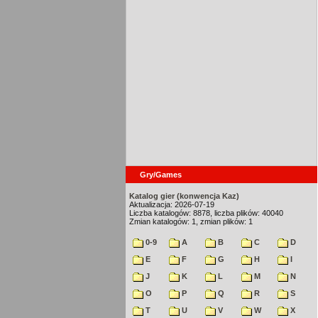
Gry/Games
Katalog gier (konwencja Kaz)
Aktualizacja: 2026-07-19
Liczba katalogów: 8878, liczba plików: 40040
Zmian katalogów: 1, zmian plików: 1
0-9
A
B
C
D
E
F
G
H
I
J
K
L
M
N
O
P
Q
R
S
T
U
V
W
X