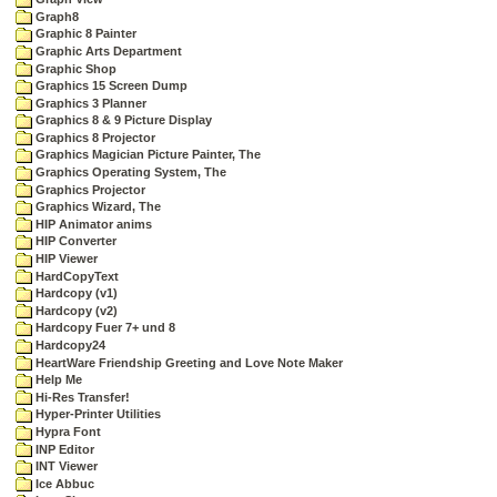
Graph8
Graphic 8 Painter
Graphic Arts Department
Graphic Shop
Graphics 15 Screen Dump
Graphics 3 Planner
Graphics 8 & 9 Picture Display
Graphics 8 Projector
Graphics Magician Picture Painter, The
Graphics Operating System, The
Graphics Projector
Graphics Wizard, The
HIP Animator anims
HIP Converter
HIP Viewer
HardCopyText
Hardcopy (v1)
Hardcopy (v2)
Hardcopy Fuer 7+ und 8
Hardcopy24
HeartWare Friendship Greeting and Love Note Maker
Help Me
Hi-Res Transfer!
Hyper-Printer Utilities
Hypra Font
INP Editor
INT Viewer
Ice Abbuc