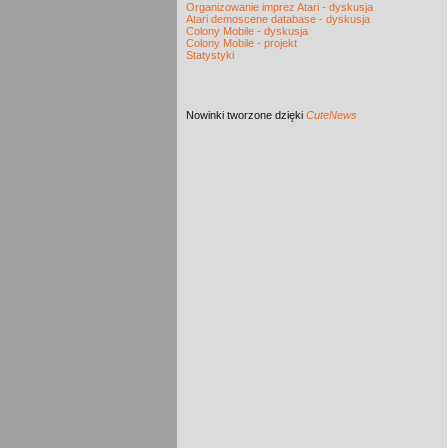
Organizowanie imprez Atari - dyskusja
Atari demoscene database - dyskusja
Colony Mobile - dyskusja
Colony Mobile - projekt
Statystyki
Nowinki
tworzone dzięki
CuteNews