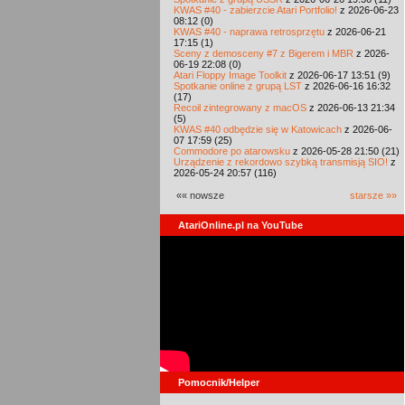
KWAS #40 - zabierzcie Atari Portfolio!
z 2026-06-23
08:12 (0)
KWAS #40 - naprawa retrosprzętu
z 2026-06-21
17:15 (1)
Sceny z demosceny #7 z Bigerem i MBR
z 2026-
06-19 22:08 (0)
Atari Floppy Image Toolkit
z 2026-06-17 13:51 (9)
Spotkanie online z grupą LST
z 2026-06-16 16:32
(17)
Recoil zintegrowany z macOS
z 2026-06-13 21:34
(5)
KWAS #40 odbędzie się w Katowicach
z 2026-06-
07 17:59 (25)
Commodore po atarowsku
z 2026-05-28 21:50 (21)
Urządzenie z rekordowo szybką transmisją SIO!
z
2026-05-24 20:57 (116)
«« nowsze
starsze »»
AtariOnline.pl na YouTube
Pomocnik/Helper