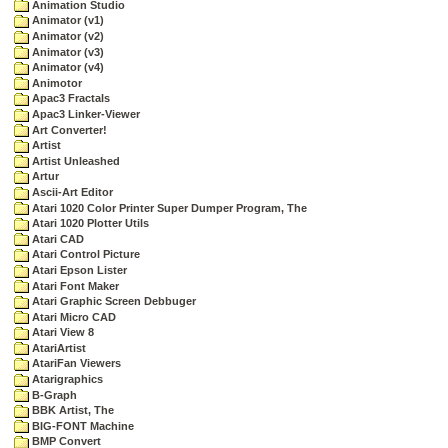
Animation Studio
Animator (v1)
Animator (v2)
Animator (v3)
Animator (v4)
Animotor
Apac3 Fractals
Apac3 Linker-Viewer
Art Converter!
Artist
Artist Unleashed
Artur
Ascii-Art Editor
Atari 1020 Color Printer Super Dumper Program, The
Atari 1020 Plotter Utils
Atari CAD
Atari Control Picture
Atari Epson Lister
Atari Font Maker
Atari Graphic Screen Debbuger
Atari Micro CAD
Atari View 8
AtariArtist
AtariFan Viewers
Atarigraphics
B-Graph
BBK Artist, The
BIG-FONT Machine
BMP Convert