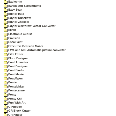
Eagleprint
Earwigsoft Screendump
Easy Scan
Ediitor Irata
Edytor Duszkow
Edytor Znakow
Edytor wektorow;Vector Converter
Ekran
Electronic Cubist
Envision
EscalPaint
Executive Decision Maker
FWA and MIC Automatic picture converter
Film Editor
Floor Designer
Font Animator
Font Designer
Font Finder
Font Master
FontMaker
Fonter
FontsMaker
Fontscanner
Fonty
Fonty C64
Fun With Art
GIFncode
GR Block Cutter
GR Finder