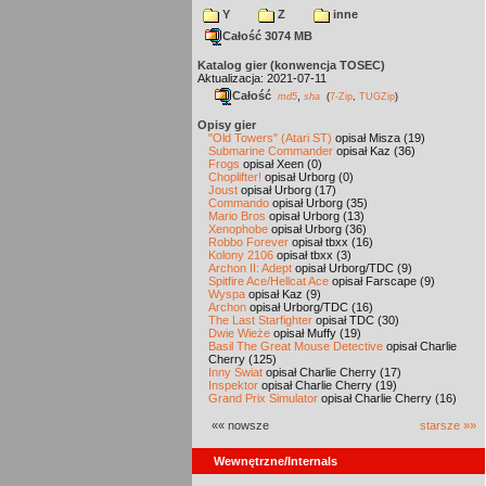
Y
Z
inne
Całość 3074 MB
Katalog gier (konwencja TOSEC)
Aktualizacja: 2021-07-11
Całość
,
md5
sha
(
7-Zip
,
TUGZip
)
Opisy gier
"Old Towers" (Atari ST)
opisał Misza (19)
Submarine Commander
opisał Kaz (36)
Frogs
opisał Xeen (0)
Choplifter!
opisał Urborg (0)
Joust
opisał Urborg (17)
Commando
opisał Urborg (35)
Mario Bros
opisał Urborg (13)
Xenophobe
opisał Urborg (36)
Robbo Forever
opisał tbxx (16)
Kolony 2106
opisał tbxx (3)
Archon II: Adept
opisał Urborg/TDC (9)
Spitfire Ace/Hellcat Ace
opisał Farscape (9)
Wyspa
opisał Kaz (9)
Archon
opisał Urborg/TDC (16)
The Last Starfighter
opisał TDC (30)
Dwie Wieże
opisał Muffy (19)
Basil The Great Mouse Detective
opisał Charlie
Cherry (125)
Inny Świat
opisał Charlie Cherry (17)
Inspektor
opisał Charlie Cherry (19)
Grand Prix Simulator
opisał Charlie Cherry (16)
«« nowsze
starsze »»
Wewnętrzne/Internals