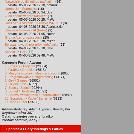
Narzędzie do ditheringu na Atari ...
(26)
ostatni: 05-08-2026 17:10, amarok
Uprościłem Starquake
(16)
ostatni: 05-08-2026 00:34, Bca
O co chodzi w grze Kasiarz?
(7)
ostatni: 05-08-2026 00:25, MaW
Rocznica 1 sierpnia - turówka WRCOH
(3)
ostatni: 04-08-2026 23:36, Ataripuzzle
Dungeon Crawler - AI (Fable)
(9)
ostatni: 04-08-2026 21:05, Nemo
Gry na Atari z pszczołami
(20)
ostatni: 04-08-2026 19:38, miker
Sprawa nowych płyt głównych Atari...
(71)
ostatni: 04-08-2026 19:18, tebe
Konsole z Lidla
(14)
ostatni: 04-08-2026 09:48, MaW
Kategorie Forum Atarum
1. Projekty / Projects
(29854)
2. Grafika / Graphics
(6813)
3. Muzyka i dźwięk / Music and sound
(8055)
4. Programowanie / Programming
(13171)
5. Gry / Games
(36902)
6. Użytki / Utils
(4827)
7. Scena / Scene
(20244)
8. Sprzęt / Hardware
(27891)
9. Sprawy wewnętrzne / Internal affairs
(5842)
10. Sprzedam / Kupię / Zamienię
(8193)
11. Inne / Other
(33759)
Administratorzy:
Adam, Cyprian, Jhusak, Kaz
Użytkowników:
3072
Ostatnio zarejestrowany:
bradko
Postów ostatniej doby:
5
Spotkania i zloty/Meetings & Parties