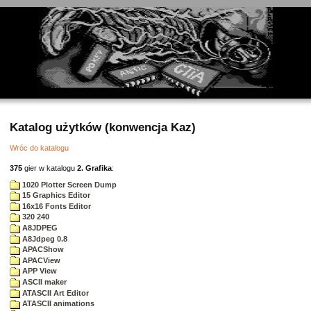
Katalog użytków (konwencja Kaz)
Wróc do katalogu
375
gier w katalogu
2. Grafika
:
1020 Plotter Screen Dump
15 Graphics Editor
16x16 Fonts Editor
320 240
A8JDPEG
A8Jdpeg 0.8
APACShow
APACView
APP View
ASCII maker
ATASCII Art Editor
ATASCII animations