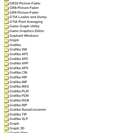
GR15-Picture-Fader
GR8-Picture-Fader
GR9-Picture-Fader
GTIA Loader and Dump
GTIA Pixel Averaging
Game Graph Utility
Game Graphics Editor
Gephard Windows
Glyph
Grafika
Grafika 256
Grafika AP3
Grafika APC
Grafika APP
Grafika APV
Grafika CIN
Grafika HIP
Grafika INP
Grafika MAX
Grafika PLM
Grafika PZM
Grafika RGB
Grafika RIP
Grafika RastaConverter
Grafika TIP
Grafika XLP
Graph
Graph 3D
Graph View