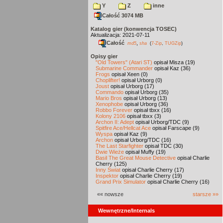
Y
Z
inne
Całość 3074 MB
Katalog gier (konwencja TOSEC)
Aktualizacja: 2021-07-11
Całość
,
md5
sha
(
7-Zip
,
TUGZip
)
Opisy gier
"Old Towers" (Atari ST)
opisał Misza (19)
Submarine Commander
opisał Kaz (36)
Frogs
opisał Xeen (0)
Choplifter!
opisał Urborg (0)
Joust
opisał Urborg (17)
Commando
opisał Urborg (35)
Mario Bros
opisał Urborg (13)
Xenophobe
opisał Urborg (36)
Robbo Forever
opisał tbxx (16)
Kolony 2106
opisał tbxx (3)
Archon II: Adept
opisał Urborg/TDC (9)
Spitfire Ace/Hellcat Ace
opisał Farscape (9)
Wyspa
opisał Kaz (9)
Archon
opisał Urborg/TDC (16)
The Last Starfighter
opisał TDC (30)
Dwie Wieże
opisał Muffy (19)
Basil The Great Mouse Detective
opisał Charlie
Cherry (125)
Inny Świat
opisał Charlie Cherry (17)
Inspektor
opisał Charlie Cherry (19)
Grand Prix Simulator
opisał Charlie Cherry (16)
«« nowsze
starsze »»
Wewnętrzne/Internals