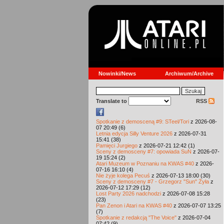
Nowinki/News
Archiwum/Archive
Translate to
RSS
Spotkanie z demosceną #9: STeel/Tori
z 2026-08-
07 20:49 (6)
Letnia edycja Silly Venture 2026
z 2026-07-31
15:41 (38)
Pamięci Jurgiego
z 2026-07-21 12:42 (1)
Sceny z demosceny #7: opowiada SuN
z 2026-07-
19 15:24 (2)
Atari Muzeum w Poznaniu na KWAS #40
z 2026-
07-16 16:10 (4)
Nie żyje kolega Pecuś
z 2026-07-13 18:00 (30)
Sceny z demosceny #7 - Grzegorz "Sun" Żyła
z
2026-07-12 17:29 (12)
Lost Party 2026 nadchodzi
z 2026-07-08 15:28
(23)
Pan Zenon i Atari na KWAS #40
z 2026-07-07 13:25
(7)
Spotkanie z redakcją "The Voice"
z 2026-07-04
07:42 (9)