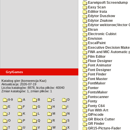
Earwigsoft Screendump
Easy Scan
Ediitor Irata
Edytor Duszkow
Edytor Znakow
Edytor wektorow;Vector 
Ekran
Electronic Cubist
Envision
EscalPaint
Executive Decision Make
FWA and MIC Automatic p
Film Editor
Floor Designer
Font Animator
Font Designer
Gry/Games
Font Finder
Font Master
Katalog gier (konwencja Kaz)
FontMaker
Aktualizacja: 2026-07-19
Liczba katalogów: 8878, liczba plików: 40040
Fonter
Zmian katalogów: 1, zmian plików: 1
FontsMaker
Fontscanner
0-9
A
B
C
D
Fonty
Fonty C64
E
F
G
H
I
Fun With Art
J
K
L
M
N
GIFncode
GR Block Cutter
O
P
Q
R
S
GR Finder
T
U
V
W
X
GR15-Picture-Fader