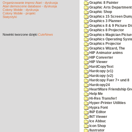
Organizowanie imprez Atari - dyskusja
Graphic 8 Painter
Atari demoscene database - dyskusja
Graphic Arts Department
Colony Mobile - dyskusja
Graphic Shop
Colony Mobile - projekt
Graphics 15 Screen Dum
Statystyki
Graphics 3 Planner
Graphics 8 & 9 Picture Di
Graphics 8 Projector
Nowinki
tworzone dzięki
CuteNews
Graphics Magician Picture
Graphics Operating Syst
Graphics Projector
Graphics Wizard, The
HIP Animator anims
HIP Converter
HIP Viewer
HardCopyText
Hardcopy (v1)
Hardcopy (v2)
Hardcopy Fuer 7+ und 8
Hardcopy24
HeartWare Friendship Gr
Help Me
Hi-Res Transfer!
Hyper-Printer Utilities
Hypra Font
INP Editor
INT Viewer
Ice Abbuc
Icon Shop
Ilustrator