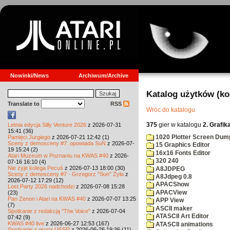
Nowinki/News
Archiwum/Archive
Katalog użytków (k
Translate to
RSS
Wróc do katalogu
375
gier w katalogu
2. Grafik
Letnia edycja Silly Venture 2026
z 2026-07-31
15:41 (36)
1020 Plotter Screen Dum
Pamięci Jurgiego
z 2026-07-21 12:42 (1)
Sceny z demosceny #7: opowiada SuN
z 2026-07-
15 Graphics Editor
19 15:24 (2)
16x16 Fonts Editor
Atari Muzeum w Poznaniu na KWAS #40
z 2026-
320 240
07-16 16:10 (4)
Nie żyje kolega Pecuś
z 2026-07-13 18:00 (30)
A8JDPEG
Sceny z demosceny #7 - Grzegorz "Sun" Żyła
z
A8Jdpeg 0.8
2026-07-12 17:29 (12)
APACShow
Lost Party 2026 nadchodzi
z 2026-07-08 15:28
APACView
(23)
Pan Zenon i Atari na KWAS #40
z 2026-07-07 13:25
APP View
(7)
ASCII maker
Spotkanie z redakcją "The Voice"
z 2026-07-04
ATASCII Art Editor
07:42 (9)
KWAS #40 live
z 2026-06-27 12:53 (167)
ATASCII animations
Spotkanie z grupą USSR
z 2026-06-26 19:36 (11)