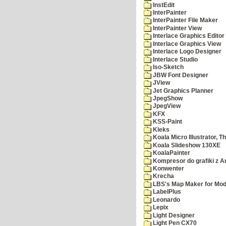
InstEdit
InterPainter
InterPainter File Maker
InterPainter View
Interlace Graphics Editor
Interlace Graphics View
Interlace Logo Designer
Interlace Studio
Iso-Sketch
JBW Font Designer
JView
Jet Graphics Planner
JpegShow
JpegView
KFX
KSS-Paint
Kleks
Koala Micro Illustrator, T
Koala Slideshow 130XE
KoalaPainter
Kompresor do grafiki z A
Konwenter
Krecha
LBS's Map Maker for Mod
LabelPlus
Leonardo
Lepix
Light Designer
Light Pen CX70