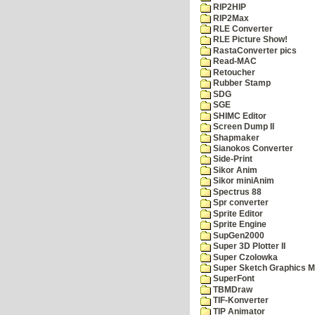
RIP2HIP
RIP2Max
RLE Converter
RLE Picture Show!
RastaConverter pics
Read-MAC
Retoucher
Rubber Stamp
SDG
SGE
SHIMC Editor
Screen Dump II
Shapmaker
Sianokos Converter
Side-Print
Sikor Anim
Sikor miniAnim
Spectrus 88
Spr converter
Sprite Editor
Sprite Engine
SupGen2000
Super 3D Plotter II
Super Czolowka
Super Sketch Graphics M
SuperFont
TBMDraw
TIF-Konverter
TIP Animator