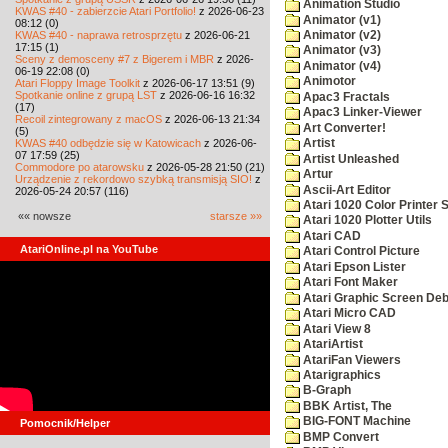
Animation Studio
KWAS #40 - zabierzcie Atari Portfolio!
z 2026-06-23
Animator (v1)
08:12 (0)
KWAS #40 - naprawa retrosprzętu
z 2026-06-21
Animator (v2)
17:15 (1)
Animator (v3)
Sceny z demosceny #7 z Bigerem i MBR
z 2026-
Animator (v4)
06-19 22:08 (0)
Animotor
Atari Floppy Image Toolkit
z 2026-06-17 13:51 (9)
Spotkanie online z grupą LST
z 2026-06-16 16:32
Apac3 Fractals
(17)
Apac3 Linker-Viewer
Recoil zintegrowany z macOS
z 2026-06-13 21:34
Art Converter!
(5)
KWAS #40 odbędzie się w Katowicach
z 2026-06-
Artist
07 17:59 (25)
Artist Unleashed
Commodore po atarowsku
z 2026-05-28 21:50 (21)
Artur
Urządzenie z rekordowo szybką transmisją SIO!
z
Ascii-Art Editor
2026-05-24 20:57 (116)
Atari 1020 Color Printer
«« nowsze
starsze »»
Atari 1020 Plotter Utils
Atari CAD
AtariOnline.pl na YouTube
Atari Control Picture
Atari Epson Lister
Atari Font Maker
Atari Graphic Screen De
Atari Micro CAD
Atari View 8
AtariArtist
AtariFan Viewers
Atarigraphics
B-Graph
BBK Artist, The
BIG-FONT Machine
Pomocnik/Helper
BMP Convert