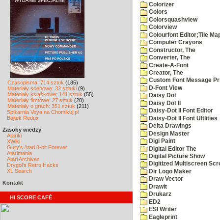
Colorizer
Colors
Colorsquashview
Colorview
Colourfont Editor;Tile Ma
Computer Crayons
Constructor, The
Converter, The
Create-A-Font
Creator, The
Custom Font Message Pri
Czasopisma: 714 sztuk
(185)
D-Font View
Materiały scenowe: 32 sztuki
(9)
Materiały książkowe: 141 sztuk
(55)
Daisy Dot
Materiały firmowe: 27 sztuk
(20)
Daisy Dot II
Materiały o grach: 351 sztuk
(211)
Daisy-Dot II Font Editor
Spiżarnia Voya na Chomikuj.pl
Bajtek Redux
Daisy-Dot II Font Ultlities
Delta Drawings
Zasoby wiedzy
Design Master
Atariki
Digi Paint
XWiki
Gury's Atari 8-bit Forever
Digital Editor The
Atarimania
Digital Picture Show
Atari Archives
Digitized Multiscreen Scr
Drygol's Retro Hacks
XL Search
Dir Logo Maker
Draw Vector
Kontakt
Drawit
Drukarz
HI SCORE CAFÉ
ED2
ESI Writer
Eagleprint