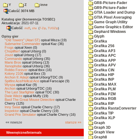
GR8-Picture-Fader
Y
Z
inne
GR9-Picture-Fader
Całość 3074 MB
GTIA Loader and Dump
GTIA Pixel Averaging
Katalog gier (konwencja TOSEC)
Game Graph Utility
Aktualizacja: 2021-07-11
Game Graphics Editor
Całość
,
md5
sha
(
7-Zip
,
TUGZip
)
Gephard Windows
Opisy gier
Glyph
"Old Towers" (Atari ST)
opisał Misza (19)
Grafika
Submarine Commander
opisał Kaz (36)
Grafika 256
Frogs
opisał Xeen (0)
Grafika AP3
Choplifter!
opisał Urborg (0)
Joust
opisał Urborg (17)
Grafika APC
Commando
opisał Urborg (35)
Grafika APP
Mario Bros
opisał Urborg (13)
Grafika APV
Xenophobe
opisał Urborg (36)
Robbo Forever
opisał tbxx (16)
Grafika CIN
Kolony 2106
opisał tbxx (3)
Grafika HIP
Archon II: Adept
opisał Urborg/TDC (9)
Grafika INP
Spitfire Ace/Hellcat Ace
opisał Farscape (9)
Grafika MAX
Wyspa
opisał Kaz (9)
Archon
opisał Urborg/TDC (16)
Grafika PLM
The Last Starfighter
opisał TDC (30)
Grafika PZM
Dwie Wieże
opisał Muffy (19)
Grafika RGB
Basil The Great Mouse Detective
opisał Charlie
Cherry (125)
Grafika RIP
Inny Świat
opisał Charlie Cherry (17)
Grafika RastaConverter
Inspektor
opisał Charlie Cherry (19)
Grafika TIP
Grand Prix Simulator
opisał Charlie Cherry (16)
Grafika XLP
«« nowsze
starsze »»
Graph
Graph 3D
Graph View
Wewnętrzne/Internals
Graph8