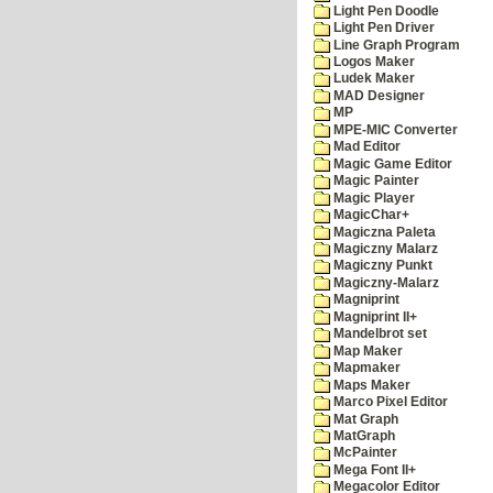
Light Pen Doodle
Light Pen Driver
Line Graph Program
Logos Maker
Ludek Maker
MAD Designer
MP
MPE-MIC Converter
Mad Editor
Magic Game Editor
Magic Painter
Magic Player
MagicChar+
Magiczna Paleta
Magiczny Malarz
Magiczny Punkt
Magiczny-Malarz
Magniprint
Magniprint II+
Mandelbrot set
Map Maker
Mapmaker
Maps Maker
Marco Pixel Editor
Mat Graph
MatGraph
McPainter
Mega Font II+
Megacolor Editor