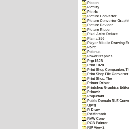
Piccon
Pictility
Pictrix
Picture Converter
Picture Converter Graphi
Picture Devider
Picture Ripper
Pixel Artist Deluxe
Plama 256
Player Missile Drawing Ed
Point
Polonus
PowerGraphics
Prgr15JB
Print 1028
Print Shop Companion, T
Print Shop File Converter
Print Shop, The
Printer Driver
Printshop Graphics Edito
Printwiz
Projektant
Public Domain RLE Conve
Qpeg
R-Draw
RAMbrandt
RAW Conv
RGB Painter
RIP View 2