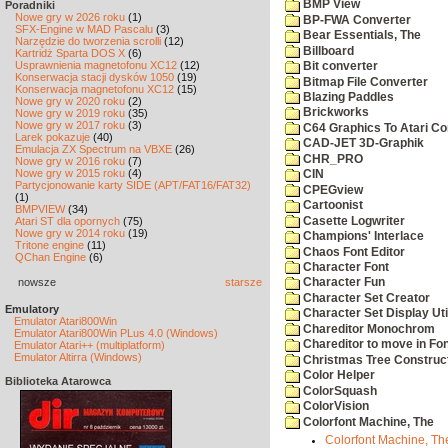
BMP View
Poradniki
Nowe gry w 2026 roku
(1)
BP-FWA Converter
SFX-Engine w MAD Pascalu
(3)
Bear Essentials, The
Narzędzie do tworzenia scrolli
(12)
Billboard
Kartridż Sparta DOS X
(6)
Usprawnienia magnetofonu XC12
(12)
Bit converter
Konserwacja stacji dysków 1050
(19)
Bitmap File Converter
Konserwacja magnetofonu XC12
(15)
Blazing Paddles
Nowe gry w 2020 roku
(2)
Brickworks
Nowe gry w 2019 roku
(35)
Nowe gry w 2017 roku
(3)
C64 Graphics To Atari Co
Larek pokazuje
(40)
CAD-JET 3D-Graphik
Emulacja ZX Spectrum na VBXE
(26)
CHR_PRO
Nowe gry w 2016 roku
(7)
Nowe gry w 2015 roku
(4)
CIN
Partycjonowanie karty SIDE (APT/FAT16/FAT32)
CPEGview
(1)
Cartoonist
BMPVIEW
(34)
Casette Logwriter
Atari ST dla opornych
(75)
Nowe gry w 2014 roku
(19)
Champions' Interlace
Tritone engine
(11)
Chaos Font Editor
QChan Engine
(6)
Character Font
nowsze
starsze
Character Fun
Character Set Creator
Emulatory
Character Set Display Util
Emulator Atari800Win
Chareditor Monochrom
Emulator Atari800Win PLus 4.0 (Windows)
Chareditor to move in Fo
Emulator Atari++ (multiplatform)
Emulator Altirra (Windows)
Christmas Tree Construct
Color Helper
Biblioteka Atarowca
ColorSquash
ColorVision
Colorfont Machine, The
Colorfont Machine, Th