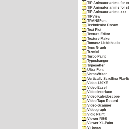
TIP Animator anims for 
TIP Animator anims for s
TIP Animator anims xxx
TIPView
TRANSFont
Technicolor Dream
Text Plot
Texture Editor
Texture Maker
Tomasz Liebich utils
Tops Graph
Trzmiel
Turbo Paint
Typechanger
Typesetter
Ultra-Font
VersaWriter
Vertically Scrolling Playfi
Video 130XE
Video Easel
Video Interface
Video Kaleidoscope
Video Tape Record
Video-Scanner
Videograph
Vidig Paint
Viewer RGB
Viewer XL-Paint
Virtuoso