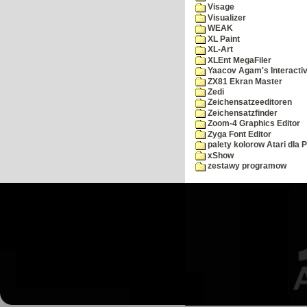
Visage
Visualizer
WEAK
XL Paint
XL-Art
XLEnt MegaFiler
Yaacov Agam's Interactiv
ZX81 Ekran Master
Zedi
Zeichensatzeeditoren
Zeichensatzfinder
Zoom-4 Graphics Editor
Zyga Font Editor
palety kolorow Atari dla 
xShow
zestawy programow