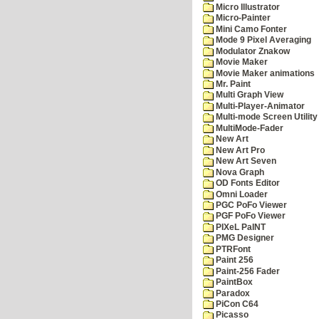
Micro Illustrator
Micro-Painter
Mini Camo Fonter
Mode 9 Pixel Averaging
Modulator Znakow
Movie Maker
Movie Maker animations
Mr. Paint
Multi Graph View
Multi-Player-Animator
Multi-mode Screen Utility
MultiMode-Fader
New Art
New Art Pro
New Art Seven
Nova Graph
OD Fonts Editor
Omni Loader
PGC PoFo Viewer
PGF PoFo Viewer
PIXeL PaINT
PMG Designer
PTRFont
Paint 256
Paint-256 Fader
PaintBox
Paradox
PiCon C64
Picasso