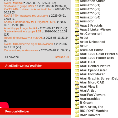
Animation Studio
KWAS #40 live
z 2026-06-27 12:53 (167)
Animator (v1)
Spotkanie z grupą USSR
z 2026-06-26 19:36 (11)
KWAS #40 - zabierzcie Atari Portfolio!
z 2026-06-23
Animator (v2)
08:12 (0)
Animator (v3)
KWAS #40 - naprawa retrosprzętu
z 2026-06-21
Animator (v4)
17:15 (1)
Animotor
Sceny z demosceny #7 z Bigerem i MBR
z 2026-
06-19 22:08 (0)
Apac3 Fractals
Atari Floppy Image Toolkit
z 2026-06-17 13:51 (9)
Apac3 Linker-Viewer
Spotkanie online z grupą LST
z 2026-06-16 16:32
Art Converter!
(17)
Recoil zintegrowany z macOS
z 2026-06-13 21:34
Artist
(5)
Artist Unleashed
KWAS #40 odbędzie się w Katowicach
z 2026-06-
Artur
07 17:59 (25)
Ascii-Art Editor
Commodore po atarowsku
z 2026-05-28 21:50 (21)
Atari 1020 Color Printer
«« nowsze
starsze »»
Atari 1020 Plotter Utils
Atari CAD
AtariOnline.pl na YouTube
Atari Control Picture
Atari Epson Lister
Atari Font Maker
Atari Graphic Screen De
Atari Micro CAD
Atari View 8
AtariArtist
AtariFan Viewers
Atarigraphics
B-Graph
BBK Artist, The
BIG-FONT Machine
Pomocnik/Helper
BMP Convert