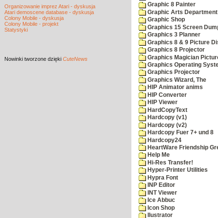
Graphic 8 Painter
Organizowanie imprez Atari - dyskusja
Graphic Arts Department
Atari demoscene database - dyskusja
Colony Mobile - dyskusja
Graphic Shop
Colony Mobile - projekt
Graphics 15 Screen Dum
Statystyki
Graphics 3 Planner
Graphics 8 & 9 Picture Di
Graphics 8 Projector
Graphics Magician Picture
Nowinki
tworzone dzięki
CuteNews
Graphics Operating Syst
Graphics Projector
Graphics Wizard, The
HIP Animator anims
HIP Converter
HIP Viewer
HardCopyText
Hardcopy (v1)
Hardcopy (v2)
Hardcopy Fuer 7+ und 8
Hardcopy24
HeartWare Friendship Gr
Help Me
Hi-Res Transfer!
Hyper-Printer Utilities
Hypra Font
INP Editor
INT Viewer
Ice Abbuc
Icon Shop
Ilustrator