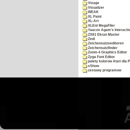
Visage
Visualizer
WEAK
XL Paint
XL-Art
XLEnt MegaFiler
Yaacov Agam's Interactiv
ZX81 Ekran Master
Zedi
Zeichensatzeeditoren
Zeichensatzfinder
Zoom-4 Graphics Editor
Zyga Font Editor
palety kolorow Atari dla 
xShow
zestawy programow