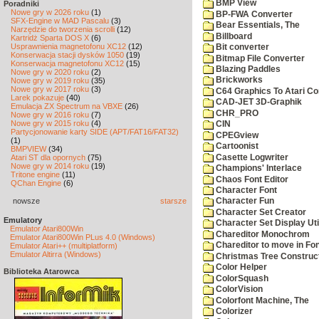
BMP View
Poradniki
Nowe gry w 2026 roku
(1)
BP-FWA Converter
SFX-Engine w MAD Pascalu
(3)
Bear Essentials, The
Narzędzie do tworzenia scrolli
(12)
Billboard
Kartridż Sparta DOS X
(6)
Usprawnienia magnetofonu XC12
(12)
Bit converter
Konserwacja stacji dysków 1050
(19)
Bitmap File Converter
Konserwacja magnetofonu XC12
(15)
Blazing Paddles
Nowe gry w 2020 roku
(2)
Brickworks
Nowe gry w 2019 roku
(35)
Nowe gry w 2017 roku
(3)
C64 Graphics To Atari Co
Larek pokazuje
(40)
CAD-JET 3D-Graphik
Emulacja ZX Spectrum na VBXE
(26)
CHR_PRO
Nowe gry w 2016 roku
(7)
Nowe gry w 2015 roku
(4)
CIN
Partycjonowanie karty SIDE (APT/FAT16/FAT32)
CPEGview
(1)
Cartoonist
BMPVIEW
(34)
Casette Logwriter
Atari ST dla opornych
(75)
Nowe gry w 2014 roku
(19)
Champions' Interlace
Tritone engine
(11)
Chaos Font Editor
QChan Engine
(6)
Character Font
nowsze
starsze
Character Fun
Character Set Creator
Emulatory
Character Set Display Util
Emulator Atari800Win
Chareditor Monochrom
Emulator Atari800Win PLus 4.0 (Windows)
Chareditor to move in Fo
Emulator Atari++ (multiplatform)
Emulator Altirra (Windows)
Christmas Tree Construct
Color Helper
Biblioteka Atarowca
ColorSquash
ColorVision
Colorfont Machine, The
Colorizer