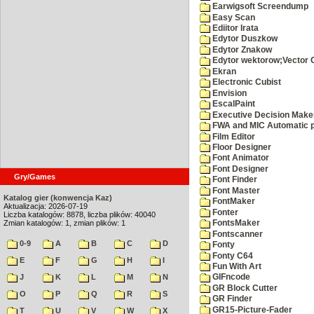
Earwigsoft Screendump
Easy Scan
Ediitor Irata
Edytor Duszkow
Edytor Znakow
Edytor wektorow;Vector 
Ekran
Electronic Cubist
Envision
EscalPaint
Executive Decision Make
FWA and MIC Automatic p
Film Editor
Floor Designer
Font Animator
Font Designer
Gry/Games
Font Finder
Font Master
Katalog gier (konwencja Kaz)
FontMaker
Aktualizacja: 2026-07-19
Fonter
Liczba katalogów: 8878, liczba plików: 40040
Zmian katalogów: 1, zmian plików: 1
FontsMaker
Fontscanner
0-9
A
B
C
D
Fonty
Fonty C64
E
F
G
H
I
Fun With Art
J
K
L
M
N
GIFncode
GR Block Cutter
O
P
Q
R
S
GR Finder
GR15-Picture-Fader
T
U
V
W
X