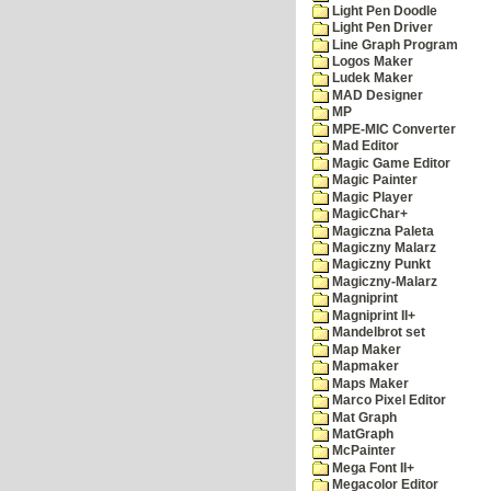
Light Pen Doodle
Light Pen Driver
Line Graph Program
Logos Maker
Ludek Maker
MAD Designer
MP
MPE-MIC Converter
Mad Editor
Magic Game Editor
Magic Painter
Magic Player
MagicChar+
Magiczna Paleta
Magiczny Malarz
Magiczny Punkt
Magiczny-Malarz
Magniprint
Magniprint II+
Mandelbrot set
Map Maker
Mapmaker
Maps Maker
Marco Pixel Editor
Mat Graph
MatGraph
McPainter
Mega Font II+
Megacolor Editor