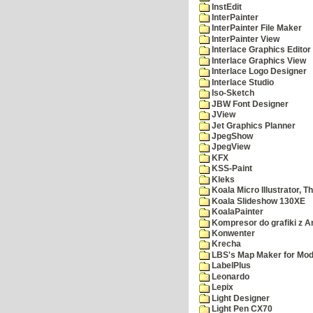
InstEdit
InterPainter
InterPainter File Maker
InterPainter View
Interlace Graphics Editor
Interlace Graphics View
Interlace Logo Designer
Interlace Studio
Iso-Sketch
JBW Font Designer
JView
Jet Graphics Planner
JpegShow
JpegView
KFX
KSS-Paint
Kleks
Koala Micro Illustrator, T
Koala Slideshow 130XE
KoalaPainter
Kompresor do grafiki z A
Konwenter
Krecha
LBS's Map Maker for Mod
LabelPlus
Leonardo
Lepix
Light Designer
Light Pen CX70