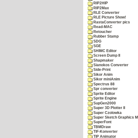
RIP2HIP
RIP2Max
RLE Converter
RLE Picture Show!
RastaConverter pics
Read-MAC
Retoucher
Rubber Stamp
SDG
SGE
SHIMC Editor
Screen Dump II
Shapmaker
Sianokos Converter
Side-Print
Sikor Anim
Sikor miniAnim
Spectrus 88
Spr converter
Sprite Editor
Sprite Engine
SupGen2000
Super 3D Plotter II
Super Czolowka
Super Sketch Graphics M
SuperFont
TBMDraw
TIF-Konverter
TIP Animator