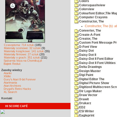
Colors
Colorsquashview
Colorview
Colourfont Editor;Tile Ma
Computer Crayons
Constructor, The
Constructor, The (b) .a
Converter, The
Create-A-Font
Creator, The
Custom Font Message Pri
Czasopisma: 714 sztuk
(185)
D-Font View
Materiały scenowe: 32 sztuki
(9)
Daisy Dot
Materiały książkowe: 141 sztuk
(55)
Materiały firmowe: 27 sztuk
(20)
Daisy Dot II
Materiały o grach: 351 sztuk
(211)
Daisy-Dot II Font Editor
Spiżarnia Voya na Chomikuj.pl
Daisy-Dot II Font Ultlities
Bajtek Redux
Delta Drawings
Zasoby wiedzy
Design Master
Atariki
Digi Paint
XWiki
Digital Editor The
Gury's Atari 8-bit Forever
Atarimania
Digital Picture Show
Atari Archives
Digitized Multiscreen Scr
Drygol's Retro Hacks
Dir Logo Maker
XL Search
Draw Vector
Kontakt
Drawit
Drukarz
HI SCORE CAFÉ
ED2
ESI Writer
Eagleprint