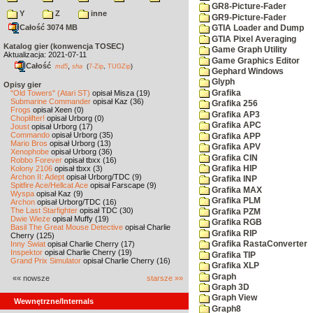
GR8-Picture-Fader
Y
Z
inne
GR9-Picture-Fader
Całość 3074 MB
GTIA Loader and Dump
GTIA Pixel Averaging
Katalog gier (konwencja TOSEC)
Game Graph Utility
Aktualizacja: 2021-07-11
Game Graphics Editor
Całość
,
md5
sha
(
7-Zip
,
TUGZip
)
Gephard Windows
Glyph
Opisy gier
Grafika
"Old Towers" (Atari ST)
opisał Misza (19)
Submarine Commander
opisał Kaz (36)
Grafika 256
Frogs
opisał Xeen (0)
Grafika AP3
Choplifter!
opisał Urborg (0)
Grafika APC
Joust
opisał Urborg (17)
Commando
opisał Urborg (35)
Grafika APP
Mario Bros
opisał Urborg (13)
Grafika APV
Xenophobe
opisał Urborg (36)
Grafika CIN
Robbo Forever
opisał tbxx (16)
Kolony 2106
opisał tbxx (3)
Grafika HIP
Archon II: Adept
opisał Urborg/TDC (9)
Grafika INP
Spitfire Ace/Hellcat Ace
opisał Farscape (9)
Grafika MAX
Wyspa
opisał Kaz (9)
Grafika PLM
Archon
opisał Urborg/TDC (16)
The Last Starfighter
opisał TDC (30)
Grafika PZM
Dwie Wieże
opisał Muffy (19)
Grafika RGB
Basil The Great Mouse Detective
opisał Charlie
Grafika RIP
Cherry (125)
Inny Świat
opisał Charlie Cherry (17)
Grafika RastaConverter
Inspektor
opisał Charlie Cherry (19)
Grafika TIP
Grand Prix Simulator
opisał Charlie Cherry (16)
Grafika XLP
Graph
«« nowsze
starsze »»
Graph 3D
Graph View
Wewnętrzne/Internals
Graph8