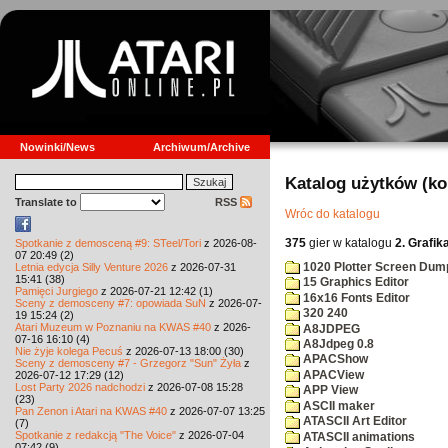
Nowinki/News
Archiwum/Archive
Katalog użytków (k
Translate to
RSS
Wróc do katalogu
375
gier w katalogu
2. Grafik
Spotkanie z demosceną #9: STeel/Tori
z 2026-08-
07 20:49 (2)
1020 Plotter Screen Dum
Letnia edycja Silly Venture 2026
z 2026-07-31
15:41 (38)
15 Graphics Editor
Pamięci Jurgiego
z 2026-07-21 12:42 (1)
16x16 Fonts Editor
Sceny z demosceny #7: opowiada SuN
z 2026-07-
320 240
19 15:24 (2)
Atari Muzeum w Poznaniu na KWAS #40
z 2026-
A8JDPEG
07-16 16:10 (4)
A8Jdpeg 0.8
Nie żyje kolega Pecuś
z 2026-07-13 18:00 (30)
APACShow
Sceny z demosceny #7 - Grzegorz "Sun" Żyła
z
APACView
2026-07-12 17:29 (12)
Lost Party 2026 nadchodzi
z 2026-07-08 15:28
APP View
(23)
ASCII maker
Pan Zenon i Atari na KWAS #40
z 2026-07-07 13:25
ATASCII Art Editor
(7)
Spotkanie z redakcją "The Voice"
z 2026-07-04
ATASCII animations
07:42 (9)