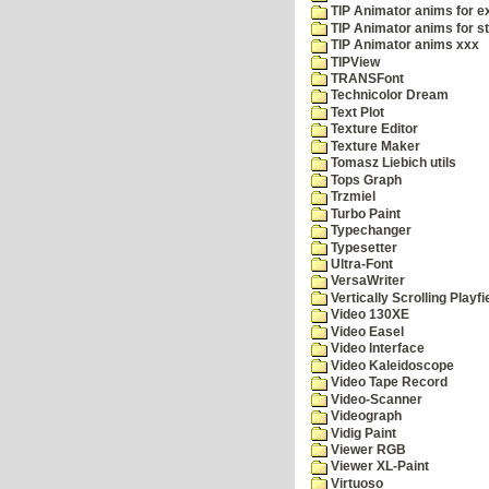
TIP Animator anims for 
TIP Animator anims for s
TIP Animator anims xxx
TIPView
TRANSFont
Technicolor Dream
Text Plot
Texture Editor
Texture Maker
Tomasz Liebich utils
Tops Graph
Trzmiel
Turbo Paint
Typechanger
Typesetter
Ultra-Font
VersaWriter
Vertically Scrolling Playfi
Video 130XE
Video Easel
Video Interface
Video Kaleidoscope
Video Tape Record
Video-Scanner
Videograph
Vidig Paint
Viewer RGB
Viewer XL-Paint
Virtuoso