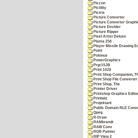
Piccon
Pictility
Pictrix
Picture Converter
Picture Converter Graphi
Picture Devider
Picture Ripper
Pixel Artist Deluxe
Plama 256
Player Missile Drawing Ed
Point
Polonus
PowerGraphics
Prgr15JB
Print 1028
Print Shop Companion, T
Print Shop File Converter
Print Shop, The
Printer Driver
Printshop Graphics Edito
Printwiz
Projektant
Public Domain RLE Conve
Qpeg
R-Draw
RAMbrandt
RAW Conv
RGB Painter
RIP View 2