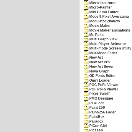
Micro Illustrator
Micro-Painter
Mini Camo Fonter
Mode 9 Pixel Averaging
Modulator Znakow
Movie Maker
Movie Maker animations
Mr. Paint
Multi Graph View
Multi-Player-Animator
Multi-mode Screen Utility
MultiMode-Fader
New Art
New Art Pro
New Art Seven
Nova Graph
OD Fonts Editor
Omni Loader
PGC PoFo Viewer
PGF PoFo Viewer
PIXeL PaINT
PMG Designer
PTRFont
Paint 256
Paint-256 Fader
PaintBox
Paradox
PiCon C64
Picasso