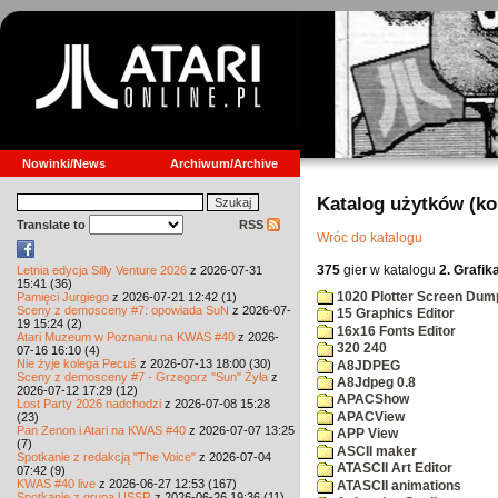
Nowinki/News
Archiwum/Archive
Katalog użytków (k
Translate to
RSS
Wróc do katalogu
375
gier w katalogu
2. Grafik
Letnia edycja Silly Venture 2026
z 2026-07-31
15:41 (36)
1020 Plotter Screen Dum
Pamięci Jurgiego
z 2026-07-21 12:42 (1)
Sceny z demosceny #7: opowiada SuN
z 2026-07-
15 Graphics Editor
19 15:24 (2)
16x16 Fonts Editor
Atari Muzeum w Poznaniu na KWAS #40
z 2026-
320 240
07-16 16:10 (4)
Nie żyje kolega Pecuś
z 2026-07-13 18:00 (30)
A8JDPEG
Sceny z demosceny #7 - Grzegorz "Sun" Żyła
z
A8Jdpeg 0.8
2026-07-12 17:29 (12)
APACShow
Lost Party 2026 nadchodzi
z 2026-07-08 15:28
APACView
(23)
Pan Zenon i Atari na KWAS #40
z 2026-07-07 13:25
APP View
(7)
ASCII maker
Spotkanie z redakcją "The Voice"
z 2026-07-04
ATASCII Art Editor
07:42 (9)
KWAS #40 live
z 2026-06-27 12:53 (167)
ATASCII animations
Spotkanie z grupą USSR
z 2026-06-26 19:36 (11)