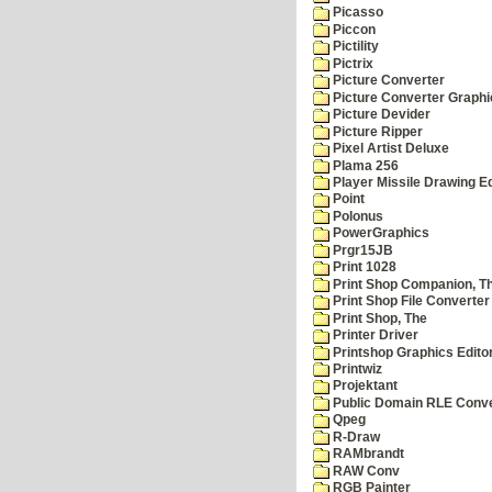
Picasso
Piccon
Pictility
Pictrix
Picture Converter
Picture Converter Graphi
Picture Devider
Picture Ripper
Pixel Artist Deluxe
Plama 256
Player Missile Drawing Ed
Point
Polonus
PowerGraphics
Prgr15JB
Print 1028
Print Shop Companion, T
Print Shop File Converter
Print Shop, The
Printer Driver
Printshop Graphics Edito
Printwiz
Projektant
Public Domain RLE Conve
Qpeg
R-Draw
RAMbrandt
RAW Conv
RGB Painter