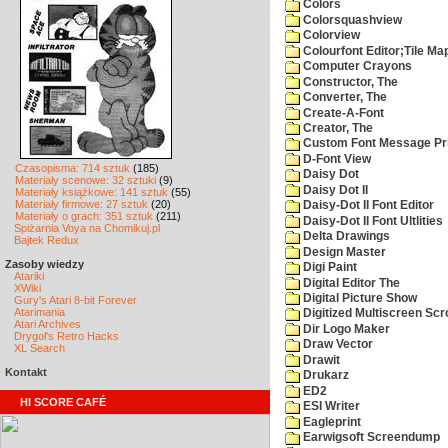
Colors
Colorsquashview
Colorview
Colourfont Editor;Tile Ma
Computer Crayons
Constructor, The
Converter, The
Create-A-Font
Creator, The
Custom Font Message Pri
D-Font View
Czasopisma: 714 sztuk
(185)
Daisy Dot
Materiały scenowe: 32 sztuki
(9)
Daisy Dot II
Materiały książkowe: 141 sztuk
(55)
Materiały firmowe: 27 sztuk
(20)
Daisy-Dot II Font Editor
Materiały o grach: 351 sztuk
(211)
Daisy-Dot II Font Ultlities
Spiżarnia Voya na Chomikuj.pl
Delta Drawings
Bajtek Redux
Design Master
Zasoby wiedzy
Digi Paint
Atariki
Digital Editor The
XWiki
Digital Picture Show
Gury's Atari 8-bit Forever
Atarimania
Digitized Multiscreen Scr
Atari Archives
Dir Logo Maker
Drygol's Retro Hacks
Draw Vector
XL Search
Drawit
Kontakt
Drukarz
ED2
HI SCORE CAFÉ
ESI Writer
Eagleprint
Earwigsoft Screendump