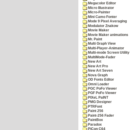
Megacolor Editor
Micro Illustrator
Micro-Painter
Mini Camo Fonter
Mode 9 Pixel Averaging
Modulator Znakow
Movie Maker
Movie Maker animations
Mr. Paint
Multi Graph View
Multi-Player-Animator
Multi-mode Screen Utility
MultiMode-Fader
New Art
New Art Pro
New Art Seven
Nova Graph
OD Fonts Editor
Omni Loader
PGC PoFo Viewer
PGF PoFo Viewer
PIXeL PaINT
PMG Designer
PTRFont
Paint 256
Paint-256 Fader
PaintBox
Paradox
PiCon C64