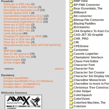
BMP View
Poradniki
Nowe gry w 2026 roku
(1)
BP-FWA Converter
SFX-Engine w MAD Pascalu
(3)
Bear Essentials, The
Narzędzie do tworzenia scrolli
(12)
Billboard
Kartridż Sparta DOS X
(6)
Usprawnienia magnetofonu XC12
(12)
Bit converter
Konserwacja stacji dysków 1050
(19)
Bitmap File Converter
Konserwacja magnetofonu XC12
(15)
Blazing Paddles
Nowe gry w 2020 roku
(2)
Brickworks
Nowe gry w 2019 roku
(35)
Nowe gry w 2017 roku
(3)
C64 Graphics To Atari Co
Larek pokazuje
(40)
CAD-JET 3D-Graphik
Emulacja ZX Spectrum na VBXE
(26)
CHR_PRO
Nowe gry w 2016 roku
(7)
Nowe gry w 2015 roku
(4)
CIN
Partycjonowanie karty SIDE (APT/FAT16/FAT32)
CPEGview
(1)
Cartoonist
BMPVIEW
(34)
Casette Logwriter
Atari ST dla opornych
(75)
Nowe gry w 2014 roku
(19)
Champions' Interlace
Tritone engine
(11)
Chaos Font Editor
QChan Engine
(6)
Character Font
nowsze
starsze
Character Fun
Character Set Creator
Emulatory
Character Set Display Util
Emulator Atari800Win
Chareditor Monochrom
Emulator Atari800Win PLus 4.0 (Windows)
Chareditor to move in Fo
Emulator Atari++ (multiplatform)
Emulator Altirra (Windows)
Christmas Tree Construct
Color Helper
Biblioteka Atarowca
ColorSquash
ColorVision
Colorfont Machine, The
Colorizer