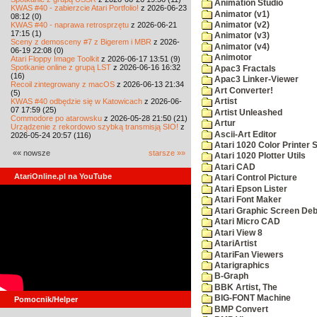
Animation Studio
KWAS #40 - zabierzcie Atari Portfolio!
z 2026-06-23
Animator (v1)
08:12 (0)
KWAS #40 - naprawa retrosprzętu
z 2026-06-21
Animator (v2)
17:15 (1)
Animator (v3)
Sceny z demosceny #7 z Bigerem i MBR
z 2026-
Animator (v4)
06-19 22:08 (0)
Animotor
Atari Floppy Image Toolkit
z 2026-06-17 13:51 (9)
Spotkanie online z grupą LST
z 2026-06-16 16:32
Apac3 Fractals
(16)
Apac3 Linker-Viewer
Recoil zintegrowany z macOS
z 2026-06-13 21:34
Art Converter!
(5)
KWAS #40 odbędzie się w Katowicach
z 2026-06-
Artist
07 17:59 (25)
Artist Unleashed
Commodore po atarowsku
z 2026-05-28 21:50 (21)
Artur
Urządzenie z rekordowo szybką transmisją SIO!
z
Ascii-Art Editor
2026-05-24 20:57 (116)
Atari 1020 Color Printer
«« nowsze
starsze »»
Atari 1020 Plotter Utils
Atari CAD
AtariOnline.pl na YouTube
Atari Control Picture
Atari Epson Lister
Atari Font Maker
Atari Graphic Screen De
Atari Micro CAD
Atari View 8
AtariArtist
AtariFan Viewers
Atarigraphics
B-Graph
BBK Artist, The
BIG-FONT Machine
Pomocnik/Helper
BMP Convert