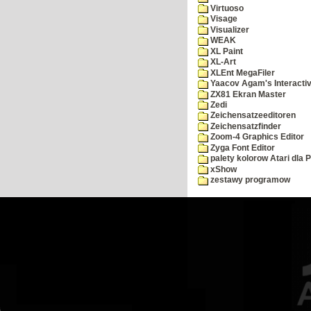
Virtuoso
Visage
Visualizer
WEAK
XL Paint
XL-Art
XLEnt MegaFiler
Yaacov Agam's Interactiv
ZX81 Ekran Master
Zedi
Zeichensatzeeditoren
Zeichensatzfinder
Zoom-4 Graphics Editor
Zyga Font Editor
palety kolorow Atari dla 
xShow
zestawy programow