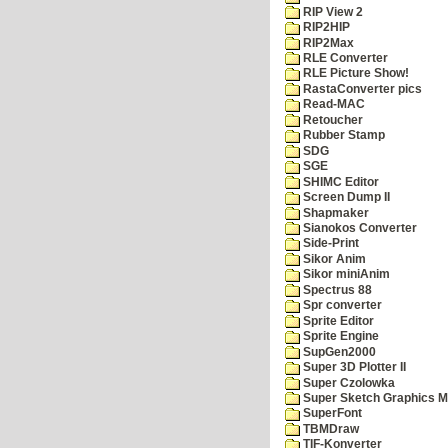
RIP View 2
RIP2HIP
RIP2Max
RLE Converter
RLE Picture Show!
RastaConverter pics
Read-MAC
Retoucher
Rubber Stamp
SDG
SGE
SHIMC Editor
Screen Dump II
Shapmaker
Sianokos Converter
Side-Print
Sikor Anim
Sikor miniAnim
Spectrus 88
Spr converter
Sprite Editor
Sprite Engine
SupGen2000
Super 3D Plotter II
Super Czolowka
Super Sketch Graphics M
SuperFont
TBMDraw
TIF-Konverter