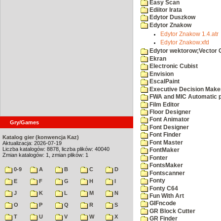
Easy Scan
Ediitor Irata
Edytor Duszkow
Edytor Znakow
Edytor Znakow 1.4.atr
Edytor Znakow.xfd
Edytor wektorow;Vector 
Ekran
Electronic Cubist
Envision
EscalPaint
Executive Decision Make
FWA and MIC Automatic p
Film Editor
Floor Designer
Font Animator
Gry/Games
Font Designer
Font Finder
Katalog gier (konwencja Kaz)
Font Master
Aktualizacja: 2026-07-19
Liczba katalogów: 8878, liczba plików: 40040
FontMaker
Zmian katalogów: 1, zmian plików: 1
Fonter
FontsMaker
0-9
A
B
C
D
Fontscanner
Fonty
E
F
G
H
I
Fonty C64
J
K
L
M
N
Fun With Art
GIFncode
O
P
Q
R
S
GR Block Cutter
T
U
V
W
X
GR Finder