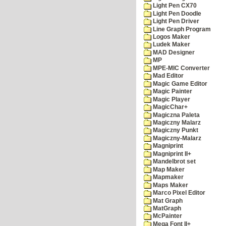
Light Pen CX70
Light Pen Doodle
Light Pen Driver
Line Graph Program
Logos Maker
Ludek Maker
MAD Designer
MP
MPE-MIC Converter
Mad Editor
Magic Game Editor
Magic Painter
Magic Player
MagicChar+
Magiczna Paleta
Magiczny Malarz
Magiczny Punkt
Magiczny-Malarz
Magniprint
Magniprint II+
Mandelbrot set
Map Maker
Mapmaker
Maps Maker
Marco Pixel Editor
Mat Graph
MatGraph
McPainter
Mega Font II+