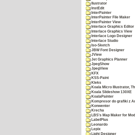
Ilustrator
InstEdit
InterPainter
InterPainter File Maker
InterPainter View
Interlace Graphics Editor
Interlace Graphics View
Interlace Logo Designer
Interlace Studio
Iso-Sketch
JBW Font Designer
JView
Jet Graphics Planner
JpegShow
JpegView
KFX
KSS-Paint
Kleks
Koala Micro Illustrator, T
Koala Slideshow 130XE
KoalaPainter
Kompresor do grafiki z A
Konwenter
Krecha
LBS's Map Maker for Mod
LabelPlus
Leonardo
Lepix
Light Designer