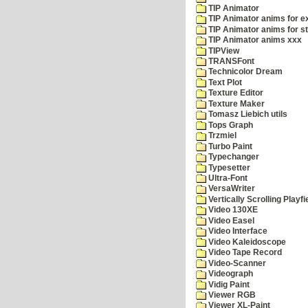
TIP Animator
TIP Animator anims for 
TIP Animator anims for s
TIP Animator anims xxx
TIPView
TRANSFont
Technicolor Dream
Text Plot
Texture Editor
Texture Maker
Tomasz Liebich utils
Tops Graph
Trzmiel
Turbo Paint
Typechanger
Typesetter
Ultra-Font
VersaWriter
Vertically Scrolling Playfi
Video 130XE
Video Easel
Video Interface
Video Kaleidoscope
Video Tape Record
Video-Scanner
Videograph
Vidig Paint
Viewer RGB
Viewer XL-Paint