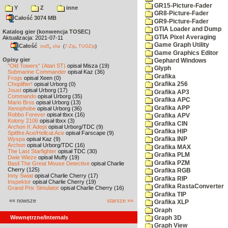
GR15-Picture-Fader
Y
Z
inne
GR8-Picture-Fader
Całość 3074 MB
GR9-Picture-Fader
GTIA Loader and Dump
Katalog gier (konwencja TOSEC)
GTIA Pixel Averaging
Aktualizacja: 2021-07-11
Game Graph Utility
Całość
,
md5
sha
(
7-Zip
,
TUGZip
)
Game Graphics Editor
Opisy gier
Gephard Windows
"Old Towers" (Atari ST)
opisał Misza (19)
Glyph
Submarine Commander
opisał Kaz (36)
Grafika
Frogs
opisał Xeen (0)
Choplifter!
opisał Urborg (0)
Grafika 256
Joust
opisał Urborg (17)
Grafika AP3
Commando
opisał Urborg (35)
Grafika APC
Mario Bros
opisał Urborg (13)
Grafika APP
Xenophobe
opisał Urborg (36)
Robbo Forever
opisał tbxx (16)
Grafika APV
Kolony 2106
opisał tbxx (3)
Grafika CIN
Archon II: Adept
opisał Urborg/TDC (9)
Grafika HIP
Spitfire Ace/Hellcat Ace
opisał Farscape (9)
Wyspa
opisał Kaz (9)
Grafika INP
Archon
opisał Urborg/TDC (16)
Grafika MAX
The Last Starfighter
opisał TDC (30)
Grafika PLM
Dwie Wieże
opisał Muffy (19)
Grafika PZM
Basil The Great Mouse Detective
opisał Charlie
Cherry (125)
Grafika RGB
Inny Świat
opisał Charlie Cherry (17)
Grafika RIP
Inspektor
opisał Charlie Cherry (19)
Grafika RastaConverter
Grand Prix Simulator
opisał Charlie Cherry (16)
Grafika TIP
«« nowsze
starsze »»
Grafika XLP
Graph
Wewnętrzne/Internals
Graph 3D
Graph View