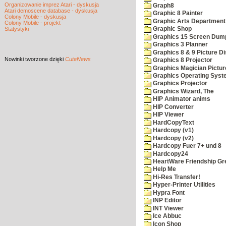
Organizowanie imprez Atari - dyskusja
Graph8
Atari demoscene database - dyskusja
Graphic 8 Painter
Colony Mobile - dyskusja
Graphic Arts Department
Colony Mobile - projekt
Statystyki
Graphic Shop
Graphics 15 Screen Dum
Graphics 3 Planner
Graphics 8 & 9 Picture Di
Nowinki
tworzone dzięki
CuteNews
Graphics 8 Projector
Graphics Magician Picture
Graphics Operating Syst
Graphics Projector
Graphics Wizard, The
HIP Animator anims
HIP Converter
HIP Viewer
HardCopyText
Hardcopy (v1)
Hardcopy (v2)
Hardcopy Fuer 7+ und 8
Hardcopy24
HeartWare Friendship Gr
Help Me
Hi-Res Transfer!
Hyper-Printer Utilities
Hypra Font
INP Editor
INT Viewer
Ice Abbuc
Icon Shop