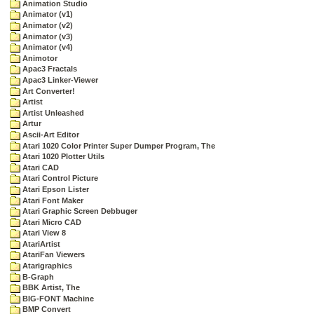
Animation Studio
Animator (v1)
Animator (v2)
Animator (v3)
Animator (v4)
Animotor
Apac3 Fractals
Apac3 Linker-Viewer
Art Converter!
Artist
Artist Unleashed
Artur
Ascii-Art Editor
Atari 1020 Color Printer Super Dumper Program, The
Atari 1020 Plotter Utils
Atari CAD
Atari Control Picture
Atari Epson Lister
Atari Font Maker
Atari Graphic Screen Debbuger
Atari Micro CAD
Atari View 8
AtariArtist
AtariFan Viewers
Atarigraphics
B-Graph
BBK Artist, The
BIG-FONT Machine
BMP Convert