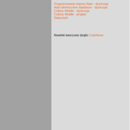
Organizowanie imprez Atari - dyskusja
Atari demoscene database - dyskusja
Colony Mobile - dyskusja
Colony Mobile - projekt
Statystyki
Nowinki
tworzone dzięki
CuteNews