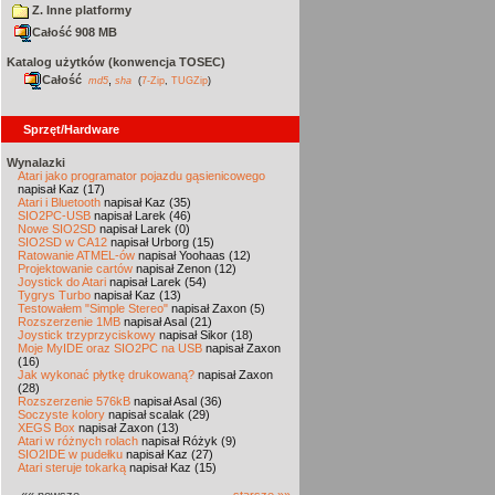
Z. Inne platformy
Całość 908 MB
Katalog użytków (konwencja TOSEC)
Całość
,
md5
sha
(
7-Zip
,
TUGZip
)
Sprzęt/Hardware
Wynalazki
Atari jako programator pojazdu gąsienicowego
napisał Kaz (17)
Atari i Bluetooth
napisał Kaz (35)
SIO2PC-USB
napisał Larek (46)
Nowe SIO2SD
napisał Larek (0)
SIO2SD w CA12
napisał Urborg (15)
Ratowanie ATMEL-ów
napisał Yoohaas (12)
Projektowanie cartów
napisał Zenon (12)
Joystick do Atari
napisał Larek (54)
Tygrys Turbo
napisał Kaz (13)
Testowałem "Simple Stereo"
napisał Zaxon (5)
Rozszerzenie 1MB
napisał Asal (21)
Joystick trzyprzyciskowy
napisał Sikor (18)
Moje MyIDE oraz SIO2PC na USB
napisał Zaxon
(16)
Jak wykonać płytkę drukowaną?
napisał Zaxon
(28)
Rozszerzenie 576kB
napisał Asal (36)
Soczyste kolory
napisał scalak (29)
XEGS Box
napisał Zaxon (13)
Atari w różnych rolach
napisał Różyk (9)
SIO2IDE w pudełku
napisał Kaz (27)
Atari steruje tokarką
napisał Kaz (15)