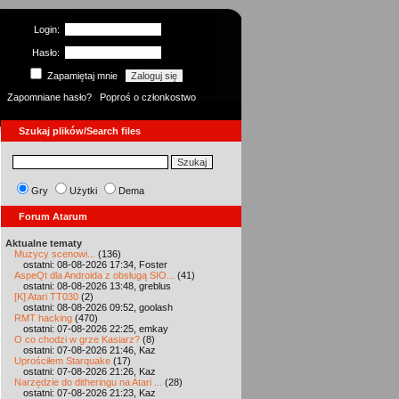
Login:
Hasło:
Zapamiętaj mnie
Zapomniane hasło?
Poproś o członkostwo
Szukaj plików/Search files
Gry
Użytki
Dema
Forum Atarum
Aktualne tematy
Muzycy scenowi...
(136)
ostatni: 08-08-2026 17:34, Foster
AspeQt dla Androida z obsługą SIO...
(41)
ostatni: 08-08-2026 13:48, greblus
[K] Atari TT030
(2)
ostatni: 08-08-2026 09:52, goolash
RMT hacking
(470)
ostatni: 07-08-2026 22:25, emkay
O co chodzi w grze Kasiarz?
(8)
ostatni: 07-08-2026 21:46, Kaz
Uprościłem Starquake
(17)
ostatni: 07-08-2026 21:26, Kaz
Narzędzie do ditheringu na Atari ...
(28)
ostatni: 07-08-2026 21:23, Kaz