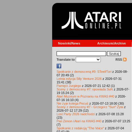
Nowinki/News
Archiwum/Archive
Translate to
RSS
Spotkanie z demosceną #9: STeel/Tori
z 2026-08-
07 20:49 (2)
Letnia edycja Silly Venture 2026
z 2026-07-31
15:41 (38)
Pamięci Jurgiego
z 2026-07-21 12:42 (1)
Sceny z demosceny #7: opowiada SuN
z 2026-07-
19 15:24 (2)
Atari Muzeum w Poznaniu na KWAS #40
z 2026-
07-16 16:10 (4)
Nie żyje kolega Pecuś
z 2026-07-13 18:00 (30)
Sceny z demosceny #7 - Grzegorz "Sun" Żyła
z
2026-07-12 17:29 (12)
Lost Party 2026 nadchodzi
z 2026-07-08 15:28
(23)
Pan Zenon i Atari na KWAS #40
z 2026-07-07 13:25
(7)
Spotkanie z redakcją "The Voice"
z 2026-07-04
07:42 (9)