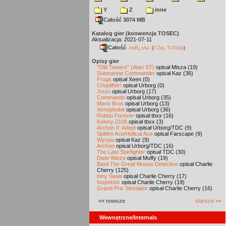
Y
Z
inne
Całość 3074 MB
Katalog gier (konwencja TOSEC)
Aktualizacja: 2021-07-11
Całość
,
md5
sha
(
7-Zip
,
TUGZip
)
Opisy gier
"Old Towers" (Atari ST)
opisał Misza (19)
Submarine Commander
opisał Kaz (36)
Frogs
opisał Xeen (0)
Choplifter!
opisał Urborg (0)
Joust
opisał Urborg (17)
Commando
opisał Urborg (35)
Mario Bros
opisał Urborg (13)
Xenophobe
opisał Urborg (36)
Robbo Forever
opisał tbxx (16)
Kolony 2106
opisał tbxx (3)
Archon II: Adept
opisał Urborg/TDC (9)
Spitfire Ace/Hellcat Ace
opisał Farscape (9)
Wyspa
opisał Kaz (9)
Archon
opisał Urborg/TDC (16)
The Last Starfighter
opisał TDC (30)
Dwie Wieże
opisał Muffy (19)
Basil The Great Mouse Detective
opisał Charlie
Cherry (125)
Inny Świat
opisał Charlie Cherry (17)
Inspektor
opisał Charlie Cherry (19)
Grand Prix Simulator
opisał Charlie Cherry (16)
«« nowsze
starsze »»
Wewnętrzne/Internals