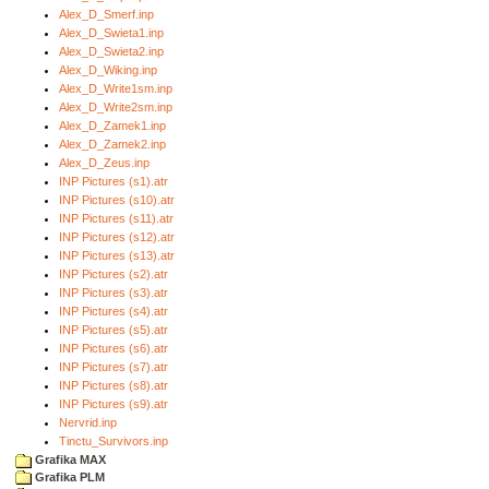
Alex_D_Smerf.inp
Alex_D_Swieta1.inp
Alex_D_Swieta2.inp
Alex_D_Wiking.inp
Alex_D_Write1sm.inp
Alex_D_Write2sm.inp
Alex_D_Zamek1.inp
Alex_D_Zamek2.inp
Alex_D_Zeus.inp
INP Pictures (s1).atr
INP Pictures (s10).atr
INP Pictures (s11).atr
INP Pictures (s12).atr
INP Pictures (s13).atr
INP Pictures (s2).atr
INP Pictures (s3).atr
INP Pictures (s4).atr
INP Pictures (s5).atr
INP Pictures (s6).atr
INP Pictures (s7).atr
INP Pictures (s8).atr
INP Pictures (s9).atr
Nervrid.inp
Tinctu_Survivors.inp
Grafika MAX
Grafika PLM