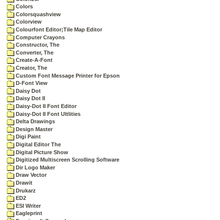
Colors
Colorsquashview
Colorview
Colourfont Editor;Tile Map Editor
Computer Crayons
Constructor, The
Converter, The
Create-A-Font
Creator, The
Custom Font Message Printer for Epson
D-Font View
Daisy Dot
Daisy Dot II
Daisy-Dot II Font Editor
Daisy-Dot II Font Ultlities
Delta Drawings
Design Master
Digi Paint
Digital Editor The
Digital Picture Show
Digitized Multiscreen Scrolling Software
Dir Logo Maker
Draw Vector
Drawit
Drukarz
ED2
ESI Writer
Eagleprint