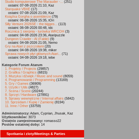
Studio komputerowe The Marauder -...
(251)
ostatni: 07-08-2026 21:10, Kaz
Starquake VBXE
(17)
ostatni: 07-08-2026 21:09, Kaz
Książka Gorgha o asemblerze
(79)
ostatni: 06-08-2026 15:35, tOri
Silly Venture 2026SE - the bigges...
(113)
ostatni: 06-08-2026 00:48, tdc
Rocznica 1 sierpnia - turówka WRCOH
(3)
ostatni: 04-08-2026 23:36, Ataripuzzle
Dungeon Crawler - AI (Fable)
(9)
ostatni: 04-08-2026 21:05, Nemo
Gry na Atari z pszczołami
(20)
ostatni: 04-08-2026 19:38, miker
Sprawa nowych płyt głównych Atari...
(71)
ostatni: 04-08-2026 19:18, tebe
Kategorie Forum Atarum
1. Projekty / Projects
(29857)
2. Grafika / Graphics
(6815)
3. Muzyka i dźwięk / Music and sound
(8059)
4. Programowanie / Programming
(13169)
5. Gry / Games
(36909)
6. Użytki / Utils
(4827)
7. Scena / Scene
(20244)
8. Sprzęt / Hardware
(27891)
9. Sprawy wewnętrzne / Internal affairs
(5842)
10. Sprzedam / Kupię / Zamienię
(8194)
11. Inne / Other
(33759)
Administratorzy:
Adam, Cyprian, Jhusak, Kaz
Użytkowników:
3073
Ostatnio zarejestrowany:
romasso22
Postów ostatniej doby:
14
Spotkania i zloty/Meetings & Parties