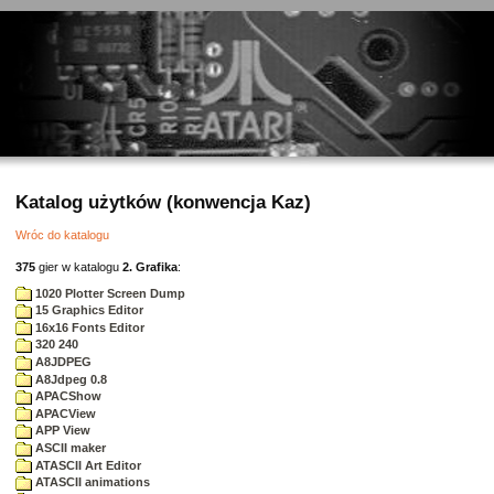
Katalog użytków (konwencja Kaz)
Wróc do katalogu
375
gier w katalogu
2. Grafika
:
1020 Plotter Screen Dump
15 Graphics Editor
16x16 Fonts Editor
320 240
A8JDPEG
A8Jdpeg 0.8
APACShow
APACView
APP View
ASCII maker
ATASCII Art Editor
ATASCII animations