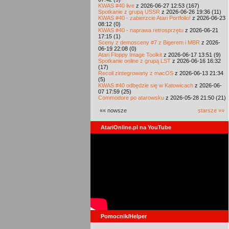
KWAS #40 live
z 2026-06-27 12:53 (167)
Spotkanie z grupą USSR
z 2026-06-26 19:36 (11)
KWAS #40 - zabierzcie Atari Portfolio!
z 2026-06-23
08:12 (0)
KWAS #40 - naprawa retrosprzętu
z 2026-06-21
17:15 (1)
Sceny z demosceny #7 z Bigerem i MBR
z 2026-
06-19 22:08 (0)
Atari Floppy Image Toolkit
z 2026-06-17 13:51 (9)
Spotkanie online z grupą LST
z 2026-06-16 16:32
(17)
Recoil zintegrowany z macOS
z 2026-06-13 21:34
(5)
KWAS #40 odbędzie się w Katowicach
z 2026-06-
07 17:59 (25)
Commodore po atarowsku
z 2026-05-28 21:50 (21)
«« nowsze
starsze »»
AtariOnline.pl na YouTube
Pomocnik/Helper