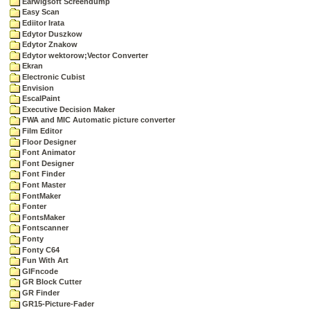
Earwigsoft Screendump
Easy Scan
Ediitor Irata
Edytor Duszkow
Edytor Znakow
Edytor wektorow;Vector Converter
Ekran
Electronic Cubist
Envision
EscalPaint
Executive Decision Maker
FWA and MIC Automatic picture converter
Film Editor
Floor Designer
Font Animator
Font Designer
Font Finder
Font Master
FontMaker
Fonter
FontsMaker
Fontscanner
Fonty
Fonty C64
Fun With Art
GIFncode
GR Block Cutter
GR Finder
GR15-Picture-Fader