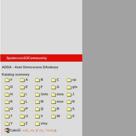
Społeczność/Community
ADDA - Atari Demoscene DAtabase
Katalog scenowy
#
A
B
C
cp
D
E
F
G
gfx
H
I
!info
inne
J
K
L
M
msx
N
O
P
Q
R
S
T
U
V
W
X
Y
Z
ziny
Całość
,
md5
sha
(
7-Zip
,
TUGZip
)