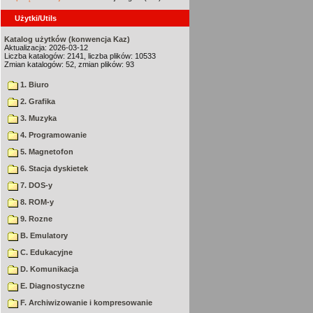
Użytki/Utils
Katalog użytków (konwencja Kaz)
Aktualizacja: 2026-03-12
Liczba katalogów: 2141, liczba plików: 10533
Zmian katalogów: 52, zmian plików: 93
1. Biuro
2. Grafika
3. Muzyka
4. Programowanie
5. Magnetofon
6. Stacja dyskietek
7. DOS-y
8. ROM-y
9. Rozne
B. Emulatory
C. Edukacyjne
D. Komunikacja
E. Diagnostyczne
F. Archiwizowanie i kompresowanie