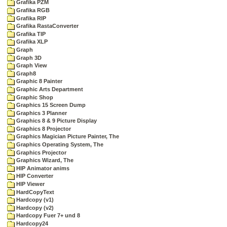
Grafika PZM
Grafika RGB
Grafika RIP
Grafika RastaConverter
Grafika TIP
Grafika XLP
Graph
Graph 3D
Graph View
Graph8
Graphic 8 Painter
Graphic Arts Department
Graphic Shop
Graphics 15 Screen Dump
Graphics 3 Planner
Graphics 8 & 9 Picture Display
Graphics 8 Projector
Graphics Magician Picture Painter, The
Graphics Operating System, The
Graphics Projector
Graphics Wizard, The
HIP Animator anims
HIP Converter
HIP Viewer
HardCopyText
Hardcopy (v1)
Hardcopy (v2)
Hardcopy Fuer 7+ und 8
Hardcopy24