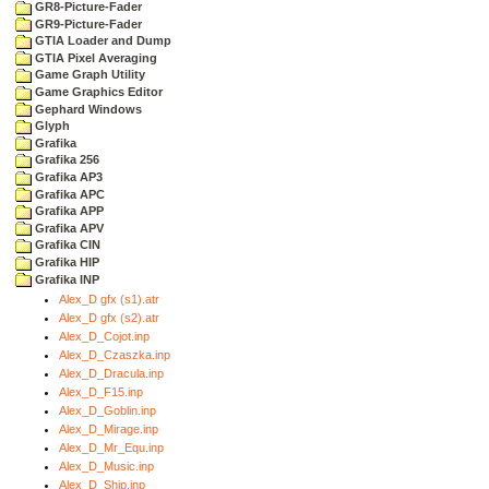
GR8-Picture-Fader
GR9-Picture-Fader
GTIA Loader and Dump
GTIA Pixel Averaging
Game Graph Utility
Game Graphics Editor
Gephard Windows
Glyph
Grafika
Grafika 256
Grafika AP3
Grafika APC
Grafika APP
Grafika APV
Grafika CIN
Grafika HIP
Grafika INP
Alex_D gfx (s1).atr
Alex_D gfx (s2).atr
Alex_D_Cojot.inp
Alex_D_Czaszka.inp
Alex_D_Dracula.inp
Alex_D_F15.inp
Alex_D_Goblin.inp
Alex_D_Mirage.inp
Alex_D_Mr_Equ.inp
Alex_D_Music.inp
Alex_D_Ship.inp