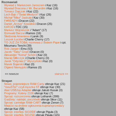
Rozmawiali
Wywiad z Mariuszem Jaroszem
i Kaz (16)
Wywiad Dracona z Mr. Bacardim
i Kaz (16)
Tomasz Dajczak
i Kaz (22)
Lech Bąk i "Świat Młodych"
i Kaz (26)
Michał "Mike" Jaskuła
i Kaz (30)
F#READY
i Dracon (22)
Daniel „Arctus” Kowalski
i Dracon (25)
KATOD
i TDC (15)
Mariusz Wojcieszek
i "Adam" (17)
Romuald Bacza
i Ramos (16)
Śledzenie Amentesa
i Larek (9)
Leszek Łuciów
i Charlie Cherry (17)
TO JUŻ ZA TOBĄ: rozmowa z Bobem Pape
i cpt.
Misumaru Tenchi (39)
Rob Jaeger
i Emu (53)
Jacek "Tabu" Grad
i Dracon (0)
Alexander "Koma" Schön
i Kaz (0)
Maciej Ślifirczyk
i Charlie Cherry (0)
Jarek "Odyniec1" Wyszyński
i Kaz (0)
Marek Bojarski
i Kaz (0)
Olgierd Niemyjski
i Ramos (0)
«« nowsze
starsze »»
Stragan
Nowe, pojemniejsze RAM-Carty
oferuje Kaz (21)
"mouSTer" czyli myszka ST
oferuje Kaz (30)
Atari USBJoy Adapter
oferuje Jakub Husak (0)
Programy: Kolony 2106
oferuje Kaz (7)
Sprzęt: rozszerzenia
oferuje Lotharek (399)
Gadżety: naklejki, pocztówki
oferuje Sikor (11)
Sprzęt: cartridge RAM-CART
oferuje Zenon (7)
Miejsce na drobne ogłoszenia kupna/sprzedaży
oferuje Kaz (58)
Sprzęt: interfejs SIO2IDE
oferuje Piguła (3)
Sprzęt: interfejs SIO2SD
oferuje Piguła (115)