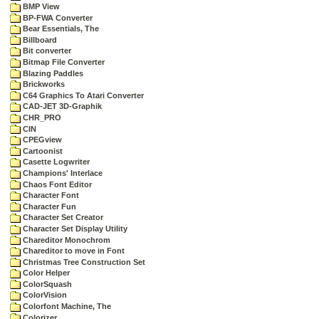
BMP View
BP-FWA Converter
Bear Essentials, The
Billboard
Bit converter
Bitmap File Converter
Blazing Paddles
Brickworks
C64 Graphics To Atari Converter
CAD-JET 3D-Graphik
CHR_PRO
CIN
CPEGview
Cartoonist
Casette Logwriter
Champions' Interlace
Chaos Font Editor
Character Font
Character Fun
Character Set Creator
Character Set Display Utility
Chareditor Monochrom
Chareditor to move in Font
Christmas Tree Construction Set
Color Helper
ColorSquash
ColorVision
Colorfont Machine, The
Colorizer