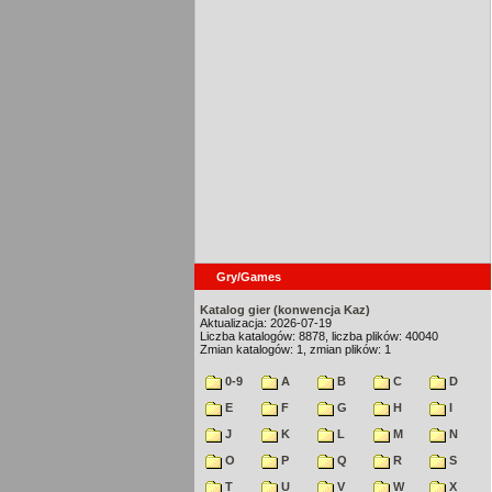
Gry/Games
Katalog gier (konwencja Kaz)
Aktualizacja: 2026-07-19
Liczba katalogów: 8878, liczba plików: 40040
Zmian katalogów: 1, zmian plików: 1
0-9
A
B
C
D
E
F
G
H
I
J
K
L
M
N
O
P
Q
R
S
T
U
V
W
X