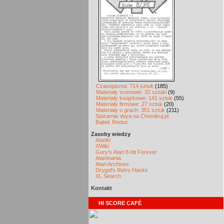
Czasopisma: 714 sztuk
(185)
Materiały scenowe: 32 sztuki
(9)
Materiały książkowe: 141 sztuk
(55)
Materiały firmowe: 27 sztuk
(20)
Materiały o grach: 351 sztuk
(211)
Spiżarnia Voya na Chomikuj.pl
Bajtek Redux
Zasoby wiedzy
Atariki
XWiki
Gury's Atari 8-bit Forever
Atarimania
Atari Archives
Drygol's Retro Hacks
XL Search
Kontakt
HI SCORE CAFÉ