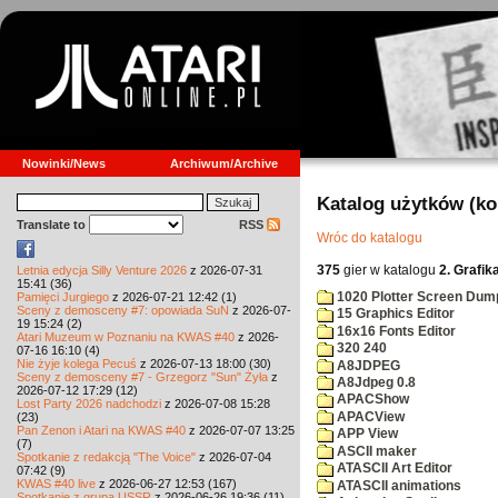
Nowinki/News
Archiwum/Archive
Katalog użytków (k
Translate to
RSS
Wróc do katalogu
375
gier w katalogu
2. Grafik
Letnia edycja Silly Venture 2026
z 2026-07-31
15:41 (36)
1020 Plotter Screen Dum
Pamięci Jurgiego
z 2026-07-21 12:42 (1)
Sceny z demosceny #7: opowiada SuN
z 2026-07-
15 Graphics Editor
19 15:24 (2)
16x16 Fonts Editor
Atari Muzeum w Poznaniu na KWAS #40
z 2026-
320 240
07-16 16:10 (4)
Nie żyje kolega Pecuś
z 2026-07-13 18:00 (30)
A8JDPEG
Sceny z demosceny #7 - Grzegorz "Sun" Żyła
z
A8Jdpeg 0.8
2026-07-12 17:29 (12)
APACShow
Lost Party 2026 nadchodzi
z 2026-07-08 15:28
APACView
(23)
Pan Zenon i Atari na KWAS #40
z 2026-07-07 13:25
APP View
(7)
ASCII maker
Spotkanie z redakcją "The Voice"
z 2026-07-04
ATASCII Art Editor
07:42 (9)
KWAS #40 live
z 2026-06-27 12:53 (167)
ATASCII animations
Spotkanie z grupą USSR
z 2026-06-26 19:36 (11)