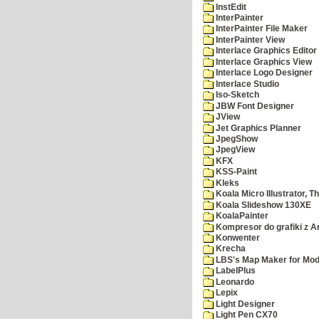
InstEdit
InterPainter
InterPainter File Maker
InterPainter View
Interlace Graphics Editor
Interlace Graphics View
Interlace Logo Designer
Interlace Studio
Iso-Sketch
JBW Font Designer
JView
Jet Graphics Planner
JpegShow
JpegView
KFX
KSS-Paint
Kleks
Koala Micro Illustrator, T
Koala Slideshow 130XE
KoalaPainter
Kompresor do grafiki z A
Konwenter
Krecha
LBS's Map Maker for Mod
LabelPlus
Leonardo
Lepix
Light Designer
Light Pen CX70