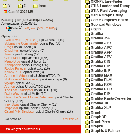
GR9-Picture-Fader
Y
Z
inne
GTIA Loader and Dump
GTIA Pixel Averaging
Całość 3074 MB
Game Graph Utility
Katalog gier (konwencja TOSEC)
Game Graphics Editor
Aktualizacja: 2021-07-11
Gephard Windows
Całość
,
md5
sha
(
7-Zip
,
TUGZip
)
Glyph
Grafika
Opisy gier
Grafika 256
"Old Towers" (Atari ST)
opisał Misza (19)
Grafika AP3
Submarine Commander
opisał Kaz (36)
Frogs
opisał Xeen (0)
Grafika APC
Choplifter!
opisał Urborg (0)
Grafika APP
Joust
opisał Urborg (17)
Grafika APV
Commando
opisał Urborg (35)
Mario Bros
opisał Urborg (13)
Grafika CIN
Xenophobe
opisał Urborg (36)
Grafika HIP
Robbo Forever
opisał tbxx (16)
Grafika INP
Kolony 2106
opisał tbxx (3)
Grafika MAX
Archon II: Adept
opisał Urborg/TDC (9)
Spitfire Ace/Hellcat Ace
opisał Farscape (9)
Grafika PLM
Wyspa
opisał Kaz (9)
Grafika PZM
Archon
opisał Urborg/TDC (16)
Grafika RGB
The Last Starfighter
opisał TDC (30)
Dwie Wieże
opisał Muffy (19)
Grafika RIP
Basil The Great Mouse Detective
opisał Charlie
Grafika RastaConverter
Cherry (125)
Grafika TIP
Inny Świat
opisał Charlie Cherry (17)
Grafika XLP
Inspektor
opisał Charlie Cherry (19)
Grand Prix Simulator
opisał Charlie Cherry (16)
Graph
Graph 3D
«« nowsze
starsze »»
Graph View
Graph8
Wewnętrzne/Internals
Graphic 8 Painter