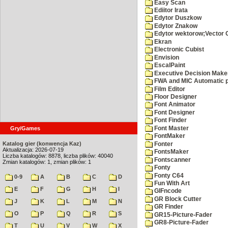
Easy Scan
Ediitor Irata
Edytor Duszkow
Edytor Znakow
Edytor wektorow;Vector 
Ekran
Electronic Cubist
Envision
EscalPaint
Executive Decision Make
FWA and MIC Automatic p
Film Editor
Floor Designer
Font Animator
Font Designer
Font Finder
Font Master
Gry/Games
FontMaker
Katalog gier (konwencja Kaz)
Fonter
Aktualizacja: 2026-07-19
FontsMaker
Liczba katalogów: 8878, liczba plików: 40040
Fontscanner
Zmian katalogów: 1, zmian plików: 1
Fonty
Fonty C64
0-9
A
B
C
D
Fun With Art
E
F
G
H
I
GIFncode
GR Block Cutter
J
K
L
M
N
GR Finder
O
P
Q
R
S
GR15-Picture-Fader
GR8-Picture-Fader
T
U
V
W
X