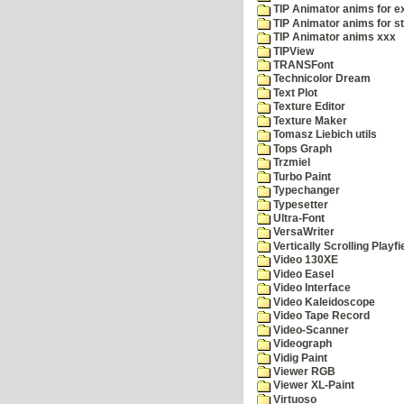
TIP Animator anims for 
TIP Animator anims for s
TIP Animator anims xxx
TIPView
TRANSFont
Technicolor Dream
Text Plot
Texture Editor
Texture Maker
Tomasz Liebich utils
Tops Graph
Trzmiel
Turbo Paint
Typechanger
Typesetter
Ultra-Font
VersaWriter
Vertically Scrolling Playfi
Video 130XE
Video Easel
Video Interface
Video Kaleidoscope
Video Tape Record
Video-Scanner
Videograph
Vidig Paint
Viewer RGB
Viewer XL-Paint
Virtuoso