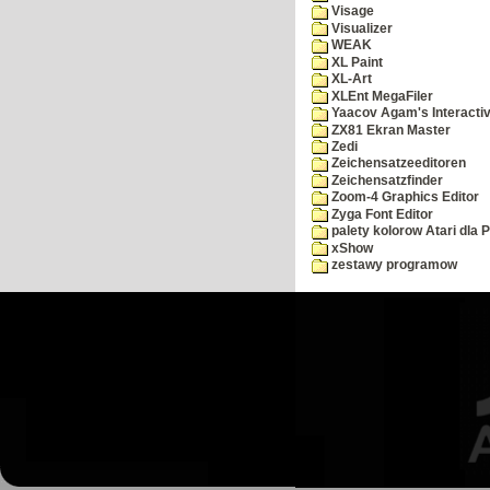
Visage
Visualizer
WEAK
XL Paint
XL-Art
XLEnt MegaFiler
Yaacov Agam's Interactiv
ZX81 Ekran Master
Zedi
Zeichensatzeeditoren
Zeichensatzfinder
Zoom-4 Graphics Editor
Zyga Font Editor
palety kolorow Atari dla 
xShow
zestawy programow