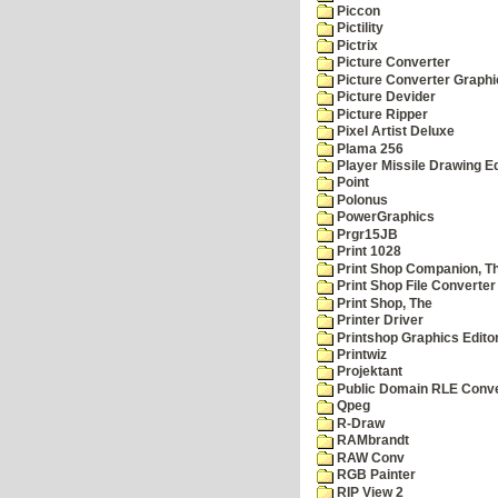
Piccon
Pictility
Pictrix
Picture Converter
Picture Converter Graphi
Picture Devider
Picture Ripper
Pixel Artist Deluxe
Plama 256
Player Missile Drawing Ed
Point
Polonus
PowerGraphics
Prgr15JB
Print 1028
Print Shop Companion, T
Print Shop File Converter
Print Shop, The
Printer Driver
Printshop Graphics Edito
Printwiz
Projektant
Public Domain RLE Conve
Qpeg
R-Draw
RAMbrandt
RAW Conv
RGB Painter
RIP View 2