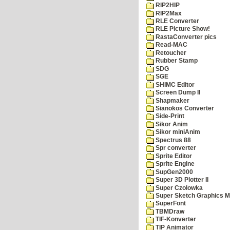
RIP2HIP
RIP2Max
RLE Converter
RLE Picture Show!
RastaConverter pics
Read-MAC
Retoucher
Rubber Stamp
SDG
SGE
SHIMC Editor
Screen Dump II
Shapmaker
Sianokos Converter
Side-Print
Sikor Anim
Sikor miniAnim
Spectrus 88
Spr converter
Sprite Editor
Sprite Engine
SupGen2000
Super 3D Plotter II
Super Czolowka
Super Sketch Graphics M
SuperFont
TBMDraw
TIF-Konverter
TIP Animator