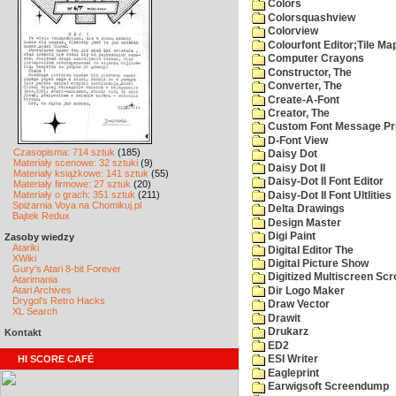
Colors
Colorsquashview
Colorview
Colourfont Editor;Tile Ma
Computer Crayons
Constructor, The
Converter, The
Create-A-Font
Creator, The
Custom Font Message Pri
D-Font View
Czasopisma: 714 sztuk
(185)
Daisy Dot
Materiały scenowe: 32 sztuki
(9)
Daisy Dot II
Materiały książkowe: 141 sztuk
(55)
Daisy-Dot II Font Editor
Materiały firmowe: 27 sztuk
(20)
Materiały o grach: 351 sztuk
(211)
Daisy-Dot II Font Ultlities
Spiżarnia Voya na Chomikuj.pl
Delta Drawings
Bajtek Redux
Design Master
Digi Paint
Zasoby wiedzy
Atariki
Digital Editor The
XWiki
Digital Picture Show
Gury's Atari 8-bit Forever
Digitized Multiscreen Scr
Atarimania
Atari Archives
Dir Logo Maker
Drygol's Retro Hacks
Draw Vector
XL Search
Drawit
Drukarz
Kontakt
ED2
HI SCORE CAFÉ
ESI Writer
Eagleprint
Earwigsoft Screendump