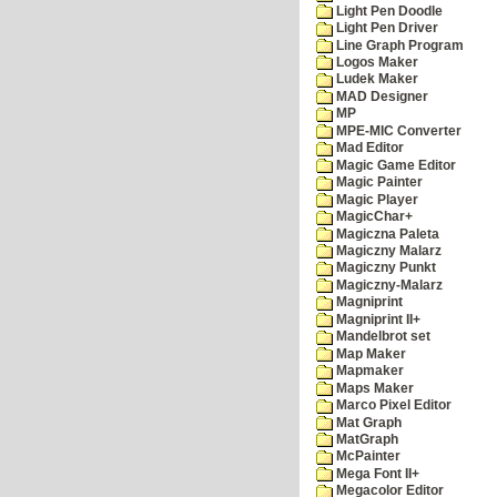
Light Pen Doodle
Light Pen Driver
Line Graph Program
Logos Maker
Ludek Maker
MAD Designer
MP
MPE-MIC Converter
Mad Editor
Magic Game Editor
Magic Painter
Magic Player
MagicChar+
Magiczna Paleta
Magiczny Malarz
Magiczny Punkt
Magiczny-Malarz
Magniprint
Magniprint II+
Mandelbrot set
Map Maker
Mapmaker
Maps Maker
Marco Pixel Editor
Mat Graph
MatGraph
McPainter
Mega Font II+
Megacolor Editor