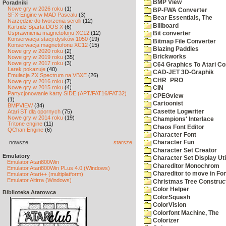
BMP View
Poradniki
Nowe gry w 2026 roku
(1)
BP-FWA Converter
SFX-Engine w MAD Pascalu
(3)
Bear Essentials, The
Narzędzie do tworzenia scrolli
(12)
Billboard
Kartridż Sparta DOS X
(6)
Usprawnienia magnetofonu XC12
(12)
Bit converter
Konserwacja stacji dysków 1050
(19)
Bitmap File Converter
Konserwacja magnetofonu XC12
(15)
Blazing Paddles
Nowe gry w 2020 roku
(2)
Brickworks
Nowe gry w 2019 roku
(35)
Nowe gry w 2017 roku
(3)
C64 Graphics To Atari Co
Larek pokazuje
(40)
CAD-JET 3D-Graphik
Emulacja ZX Spectrum na VBXE
(26)
CHR_PRO
Nowe gry w 2016 roku
(7)
Nowe gry w 2015 roku
(4)
CIN
Partycjonowanie karty SIDE (APT/FAT16/FAT32)
CPEGview
(1)
Cartoonist
BMPVIEW
(34)
Casette Logwriter
Atari ST dla opornych
(75)
Nowe gry w 2014 roku
(19)
Champions' Interlace
Tritone engine
(11)
Chaos Font Editor
QChan Engine
(6)
Character Font
nowsze
starsze
Character Fun
Character Set Creator
Emulatory
Character Set Display Util
Emulator Atari800Win
Chareditor Monochrom
Emulator Atari800Win PLus 4.0 (Windows)
Chareditor to move in Fo
Emulator Atari++ (multiplatform)
Emulator Altirra (Windows)
Christmas Tree Construct
Color Helper
Biblioteka Atarowca
ColorSquash
ColorVision
Colorfont Machine, The
Colorizer