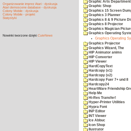
Graphic Arts Department
Organizowanie imprez Atari - dyskusja
Graphic Shop
Atari demoscene database - dyskusja
Graphics 15 Screen Dum
Colony Mobile - dyskusja
Colony Mobile - projekt
Graphics 3 Planner
Statystyki
Graphics 8 & 9 Picture Di
Graphics 8 Projector
Graphics Magician Picture
Graphics Operating Syst
Nowinki
tworzone dzięki
CuteNews
Graphics Operating Sy
Graphics Projector
Graphics Wizard, The
HIP Animator anims
HIP Converter
HIP Viewer
HardCopyText
Hardcopy (v1)
Hardcopy (v2)
Hardcopy Fuer 7+ und 8
Hardcopy24
HeartWare Friendship Gr
Help Me
Hi-Res Transfer!
Hyper-Printer Utilities
Hypra Font
INP Editor
INT Viewer
Ice Abbuc
Icon Shop
Ilustrator