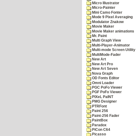
Micro Illustrator
Micro-Painter
Mini Camo Fonter
Mode 9 Pixel Averaging
Modulator Znakow
Movie Maker
Movie Maker animations
Mr. Paint
Multi Graph View
Multi-Player-Animator
Multi-mode Screen Utility
MultiMode-Fader
New Art
New Art Pro
New Art Seven
Nova Graph
OD Fonts Editor
Omni Loader
PGC PoFo Viewer
PGF PoFo Viewer
PIXeL PaINT
PMG Designer
PTRFont
Paint 256
Paint-256 Fader
PaintBox
Paradox
PiCon C64
Picasso