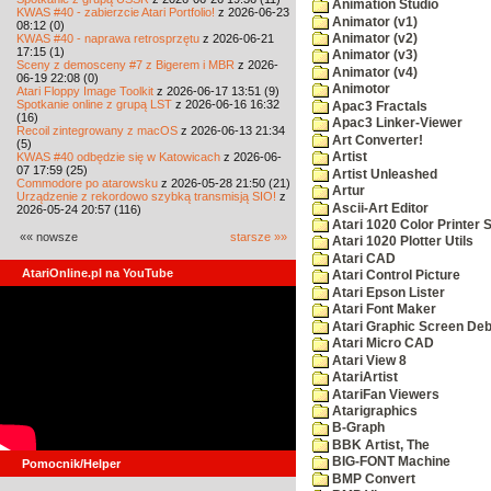
Animation Studio
KWAS #40 - zabierzcie Atari Portfolio!
z 2026-06-23
Animator (v1)
08:12 (0)
KWAS #40 - naprawa retrosprzętu
z 2026-06-21
Animator (v2)
17:15 (1)
Animator (v3)
Sceny z demosceny #7 z Bigerem i MBR
z 2026-
Animator (v4)
06-19 22:08 (0)
Animotor
Atari Floppy Image Toolkit
z 2026-06-17 13:51 (9)
Spotkanie online z grupą LST
z 2026-06-16 16:32
Apac3 Fractals
(16)
Apac3 Linker-Viewer
Recoil zintegrowany z macOS
z 2026-06-13 21:34
Art Converter!
(5)
KWAS #40 odbędzie się w Katowicach
z 2026-06-
Artist
07 17:59 (25)
Artist Unleashed
Commodore po atarowsku
z 2026-05-28 21:50 (21)
Artur
Urządzenie z rekordowo szybką transmisją SIO!
z
Ascii-Art Editor
2026-05-24 20:57 (116)
Atari 1020 Color Printer
«« nowsze
starsze »»
Atari 1020 Plotter Utils
Atari CAD
AtariOnline.pl na YouTube
Atari Control Picture
Atari Epson Lister
Atari Font Maker
Atari Graphic Screen De
Atari Micro CAD
Atari View 8
AtariArtist
AtariFan Viewers
Atarigraphics
B-Graph
BBK Artist, The
BIG-FONT Machine
Pomocnik/Helper
BMP Convert