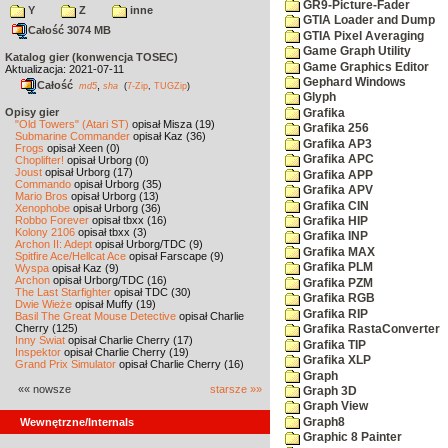
GR9-Picture-Fader
Y
Z
inne
GTIA Loader and Dump
Całość 3074 MB
GTIA Pixel Averaging
Game Graph Utility
Katalog gier (konwencja TOSEC)
Game Graphics Editor
Aktualizacja: 2021-07-11
Gephard Windows
Całość
,
md5
sha
(
7-Zip
,
TUGZip
)
Glyph
Opisy gier
Grafika
"Old Towers" (Atari ST)
opisał Misza (19)
Grafika 256
Submarine Commander
opisał Kaz (36)
Grafika AP3
Frogs
opisał Xeen (0)
Grafika APC
Choplifter!
opisał Urborg (0)
Joust
opisał Urborg (17)
Grafika APP
Commando
opisał Urborg (35)
Grafika APV
Mario Bros
opisał Urborg (13)
Grafika CIN
Xenophobe
opisał Urborg (36)
Robbo Forever
opisał tbxx (16)
Grafika HIP
Kolony 2106
opisał tbxx (3)
Grafika INP
Archon II: Adept
opisał Urborg/TDC (9)
Grafika MAX
Spitfire Ace/Hellcat Ace
opisał Farscape (9)
Grafika PLM
Wyspa
opisał Kaz (9)
Archon
opisał Urborg/TDC (16)
Grafika PZM
The Last Starfighter
opisał TDC (30)
Grafika RGB
Dwie Wieże
opisał Muffy (19)
Grafika RIP
Basil The Great Mouse Detective
opisał Charlie
Cherry (125)
Grafika RastaConverter
Inny Świat
opisał Charlie Cherry (17)
Grafika TIP
Inspektor
opisał Charlie Cherry (19)
Grafika XLP
Grand Prix Simulator
opisał Charlie Cherry (16)
Graph
«« nowsze
starsze »»
Graph 3D
Graph View
Graph8
Wewnętrzne/Internals
Graphic 8 Painter