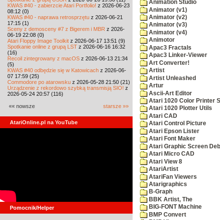
Animation Studio
KWAS #40 - zabierzcie Atari Portfolio!
z 2026-06-23
Animator (v1)
08:12 (0)
KWAS #40 - naprawa retrosprzętu
z 2026-06-21
Animator (v2)
17:15 (1)
Animator (v3)
Sceny z demosceny #7 z Bigerem i MBR
z 2026-
Animator (v4)
06-19 22:08 (0)
Animotor
Atari Floppy Image Toolkit
z 2026-06-17 13:51 (9)
Spotkanie online z grupą LST
z 2026-06-16 16:32
Apac3 Fractals
(16)
Apac3 Linker-Viewer
Recoil zintegrowany z macOS
z 2026-06-13 21:34
Art Converter!
(5)
KWAS #40 odbędzie się w Katowicach
z 2026-06-
Artist
07 17:59 (25)
Artist Unleashed
Commodore po atarowsku
z 2026-05-28 21:50 (21)
Artur
Urządzenie z rekordowo szybką transmisją SIO!
z
Ascii-Art Editor
2026-05-24 20:57 (116)
Atari 1020 Color Printer
«« nowsze
starsze »»
Atari 1020 Plotter Utils
Atari CAD
AtariOnline.pl na YouTube
Atari Control Picture
Atari Epson Lister
Atari Font Maker
Atari Graphic Screen De
Atari Micro CAD
Atari View 8
AtariArtist
AtariFan Viewers
Atarigraphics
B-Graph
BBK Artist, The
BIG-FONT Machine
Pomocnik/Helper
BMP Convert