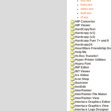
tour.xex
tryby.xex
video.xex
wolf.xex
xf.xex
HIP Converter
HIP Viewer
HardCopyText
Hardcopy (v1)
Hardcopy (v2)
Hardcopy Fuer 7+ und 8
Hardcopy24
HeartWare Friendship Gr
Help Me
Hi-Res Transfer!
Hyper-Printer Utilities
Hypra Font
INP Editor
INT Viewer
Ice Abbuc
Icon Shop
Ilustrator
InstEdit
InterPainter
InterPainter File Maker
InterPainter View
Interlace Graphics Editor
Interlace Graphics View
Interlace Logo Designer