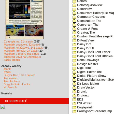
Colors
Colorsquashview
Colorview
Colourfont Editor;Tile Ma
Computer Crayons
Constructor, The
Converter, The
Create-A-Font
Creator, The
Custom Font Message Pri
D-Font View
Czasopisma: 714 sztuk
(185)
Daisy Dot
Materiały scenowe: 32 sztuki
(9)
Materiały książkowe: 141 sztuk
(55)
Daisy Dot II
Materiały firmowe: 27 sztuk
(20)
Daisy-Dot II Font Editor
Materiały o grach: 351 sztuk
(211)
Daisy-Dot II Font Ultlities
Spiżarnia Voya na Chomikuj.pl
Bajtek Redux
Delta Drawings
Design Master
Zasoby wiedzy
Digi Paint
Atariki
Digital Editor The
XWiki
Gury's Atari 8-bit Forever
Digital Picture Show
Atarimania
Digitized Multiscreen Scr
Atari Archives
Dir Logo Maker
Drygol's Retro Hacks
XL Search
Draw Vector
Drawit
Kontakt
Drukarz
ED2
HI SCORE CAFÉ
ESI Writer
Eagleprint
Earwigsoft Screendump