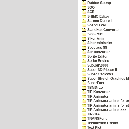
Rubber Stamp
SDG
SGE
SHIMC Editor
Screen Dump II
Shapmaker
Sianokos Converter
Side-Print
Sikor Anim
Sikor miniAnim
Spectrus 88
Spr converter
Sprite Editor
Sprite Engine
SupGen2000
Super 3D Plotter II
Super Czolowka
Super Sketch Graphics M
SuperFont
TBMDraw
TIF-Konverter
TIP Animator
TIP Animator anims for 
TIP Animator anims for s
TIP Animator anims xxx
TIPView
TRANSFont
Technicolor Dream
Text Plot