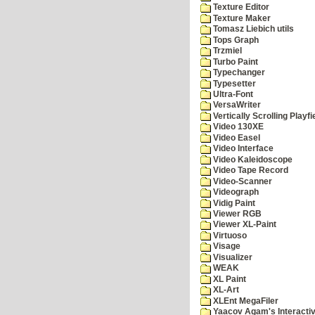
Texture Editor
Texture Maker
Tomasz Liebich utils
Tops Graph
Trzmiel
Turbo Paint
Typechanger
Typesetter
Ultra-Font
VersaWriter
Vertically Scrolling Playfi
Video 130XE
Video Easel
Video Interface
Video Kaleidoscope
Video Tape Record
Video-Scanner
Videograph
Vidig Paint
Viewer RGB
Viewer XL-Paint
Virtuoso
Visage
Visualizer
WEAK
XL Paint
XL-Art
XLEnt MegaFiler
Yaacov Agam's Interactiv