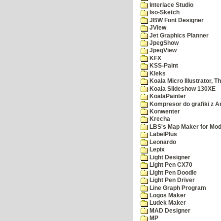
Interlace Studio
Iso-Sketch
JBW Font Designer
JView
Jet Graphics Planner
JpegShow
JpegView
KFX
KSS-Paint
Kleks
Koala Micro Illustrator, T
Koala Slideshow 130XE
KoalaPainter
Kompresor do grafiki z A
Konwenter
Krecha
LBS's Map Maker for Mod
LabelPlus
Leonardo
Lepix
Light Designer
Light Pen CX70
Light Pen Doodle
Light Pen Driver
Line Graph Program
Logos Maker
Ludek Maker
MAD Designer
MP