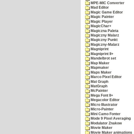
MPE-MIC Converter
Mad Editor
Magic Game Editor
Magic Painter
Magic Player
MagicChar+
Magiczna Paleta
Magiczny Malarz
Magiczny Punkt
Magiczny-Malarz
Magniprint
Magniprint II+
Mandelbrot set
Map Maker
Mapmaker
Maps Maker
Marco Pixel Editor
Mat Graph
MatGraph
McPainter
Mega Font II+
Megacolor Editor
Micro Illustrator
Micro-Painter
Mini Camo Fonter
Mode 9 Pixel Averaging
Modulator Znakow
Movie Maker
Movie Maker animations