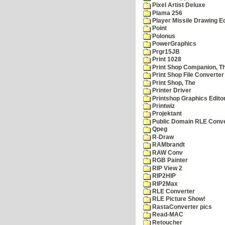
Pixel Artist Deluxe
Plama 256
Player Missile Drawing Ed
Point
Polonus
PowerGraphics
Prgr15JB
Print 1028
Print Shop Companion, T
Print Shop File Converter
Print Shop, The
Printer Driver
Printshop Graphics Edito
Printwiz
Projektant
Public Domain RLE Conve
Qpeg
R-Draw
RAMbrandt
RAW Conv
RGB Painter
RIP View 2
RIP2HIP
RIP2Max
RLE Converter
RLE Picture Show!
RastaConverter pics
Read-MAC
Retoucher