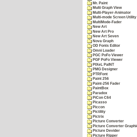
Mr. Paint
Multi Graph View
Multi-Player-Animator
Multi-mode Screen Utility
MultiMode-Fader
New Art
New Art Pro
New Art Seven
Nova Graph
OD Fonts Editor
Omni Loader
PGC PoFo Viewer
PGF PoFo Viewer
PIXeL PaINT
PMG Designer
PTRFont
Paint 256
Paint-256 Fader
PaintBox
Paradox
PiCon C64
Picasso
Piccon
Pictility
Pictrix
Picture Converter
Picture Converter Graphi
Picture Devider
Picture Ripper