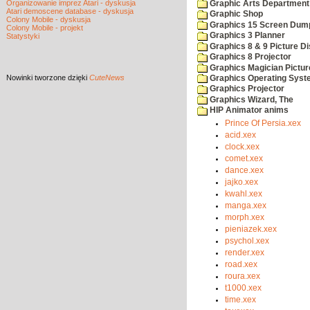
Organizowanie imprez Atari - dyskusja
Graphic Arts Department
Atari demoscene database - dyskusja
Graphic Shop
Colony Mobile - dyskusja
Graphics 15 Screen Dum
Colony Mobile - projekt
Graphics 3 Planner
Statystyki
Graphics 8 & 9 Picture Di
Graphics 8 Projector
Graphics Magician Picture
Nowinki
tworzone dzięki
CuteNews
Graphics Operating Syst
Graphics Projector
Graphics Wizard, The
HIP Animator anims
Prince Of Persia.xex
acid.xex
clock.xex
comet.xex
dance.xex
jajko.xex
kwahl.xex
manga.xex
morph.xex
pieniazek.xex
psychol.xex
render.xex
road.xex
roura.xex
t1000.xex
time.xex