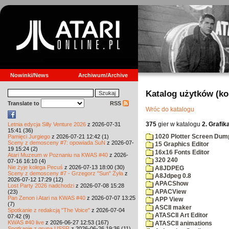
Nowinki/News
Archiwum/Archive
Katalog użytków (k
Translate to
RSS
Wróc do katalogu
375
gier w katalogu
2. Grafik
Letnia edycja Silly Venture 2026
z 2026-07-31
15:41 (36)
1020 Plotter Screen Dum
Pamięci Jurgiego
z 2026-07-21 12:42 (1)
Sceny z demosceny #7: opowiada SuN
z 2026-07-
15 Graphics Editor
19 15:24 (2)
16x16 Fonts Editor
Atari Muzeum w Poznaniu na KWAS #40
z 2026-
320 240
07-16 16:10 (4)
Nie żyje kolega Pecuś
z 2026-07-13 18:00 (30)
A8JDPEG
Sceny z demosceny #7 - Grzegorz "Sun" Żyła
z
A8Jdpeg 0.8
2026-07-12 17:29 (12)
APACShow
Lost Party 2026 nadchodzi
z 2026-07-08 15:28
APACView
(23)
Pan Zenon i Atari na KWAS #40
z 2026-07-07 13:25
APP View
(7)
ASCII maker
Spotkanie z redakcją "The Voice"
z 2026-07-04
ATASCII Art Editor
07:42 (9)
KWAS #40 live
z 2026-06-27 12:53 (167)
ATASCII animations
Spotkanie z grupą USSR
z 2026-06-26 19:36 (11)