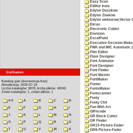
Easy Scan
Ediitor Irata
Edytor Duszkow
Edytor Znakow
Edytor wektorow;Vector 
Ekran
Electronic Cubist
Envision
EscalPaint
Executive Decision Make
FWA and MIC Automatic p
Film Editor
Floor Designer
Font Animator
Font Designer
Font Finder
Gry/Games
Font Master
FontMaker
Katalog gier (konwencja Kaz)
Fonter
Aktualizacja: 2026-07-19
Liczba katalogów: 8878, liczba plików: 40040
FontsMaker
Zmian katalogów: 1, zmian plików: 1
Fontscanner
Fonty
0-9
A
B
C
D
Fonty C64
Fun With Art
E
F
G
H
I
GIFncode
J
K
L
M
N
GR Block Cutter
GR Finder
O
P
Q
R
S
GR15-Picture-Fader
T
U
V
W
X
GR8-Picture-Fader