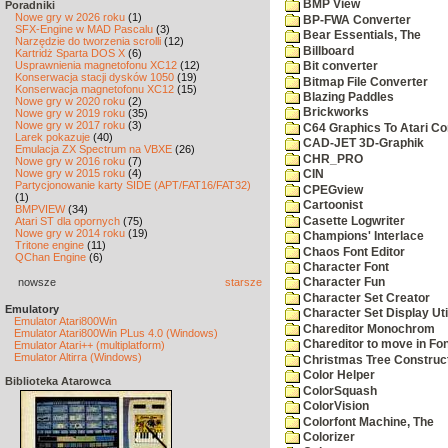
BMP View
Poradniki
Nowe gry w 2026 roku
(1)
BP-FWA Converter
SFX-Engine w MAD Pascalu
(3)
Bear Essentials, The
Narzędzie do tworzenia scrolli
(12)
Billboard
Kartridż Sparta DOS X
(6)
Usprawnienia magnetofonu XC12
(12)
Bit converter
Konserwacja stacji dysków 1050
(19)
Bitmap File Converter
Konserwacja magnetofonu XC12
(15)
Blazing Paddles
Nowe gry w 2020 roku
(2)
Brickworks
Nowe gry w 2019 roku
(35)
Nowe gry w 2017 roku
(3)
C64 Graphics To Atari Co
Larek pokazuje
(40)
CAD-JET 3D-Graphik
Emulacja ZX Spectrum na VBXE
(26)
CHR_PRO
Nowe gry w 2016 roku
(7)
Nowe gry w 2015 roku
(4)
CIN
Partycjonowanie karty SIDE (APT/FAT16/FAT32)
CPEGview
(1)
Cartoonist
BMPVIEW
(34)
Casette Logwriter
Atari ST dla opornych
(75)
Nowe gry w 2014 roku
(19)
Champions' Interlace
Tritone engine
(11)
Chaos Font Editor
QChan Engine
(6)
Character Font
nowsze
starsze
Character Fun
Character Set Creator
Emulatory
Character Set Display Util
Emulator Atari800Win
Chareditor Monochrom
Emulator Atari800Win PLus 4.0 (Windows)
Chareditor to move in Fo
Emulator Atari++ (multiplatform)
Emulator Altirra (Windows)
Christmas Tree Construct
Color Helper
Biblioteka Atarowca
ColorSquash
ColorVision
Colorfont Machine, The
Colorizer