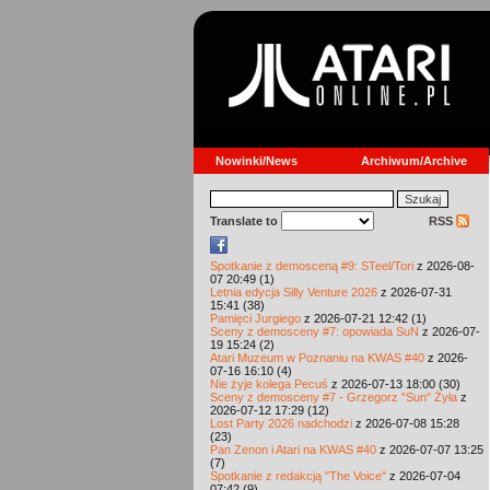
Nowinki/News
Archiwum/Archive
Translate to
RSS
Spotkanie z demosceną #9: STeel/Tori
z 2026-08-
07 20:49 (1)
Letnia edycja Silly Venture 2026
z 2026-07-31
15:41 (38)
Pamięci Jurgiego
z 2026-07-21 12:42 (1)
Sceny z demosceny #7: opowiada SuN
z 2026-07-
19 15:24 (2)
Atari Muzeum w Poznaniu na KWAS #40
z 2026-
07-16 16:10 (4)
Nie żyje kolega Pecuś
z 2026-07-13 18:00 (30)
Sceny z demosceny #7 - Grzegorz "Sun" Żyła
z
2026-07-12 17:29 (12)
Lost Party 2026 nadchodzi
z 2026-07-08 15:28
(23)
Pan Zenon i Atari na KWAS #40
z 2026-07-07 13:25
(7)
Spotkanie z redakcją "The Voice"
z 2026-07-04
07:42 (9)