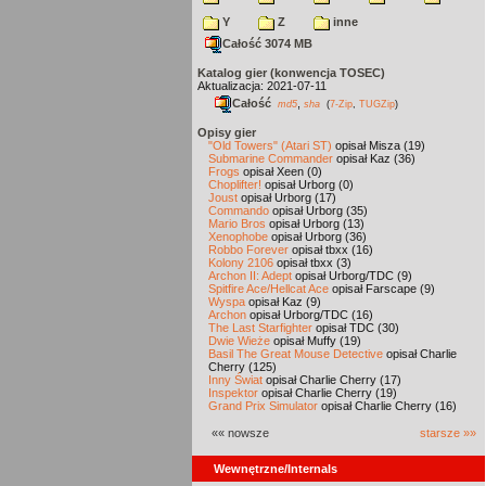
Y
Z
inne
Całość 3074 MB
Katalog gier (konwencja TOSEC)
Aktualizacja: 2021-07-11
Całość
,
md5
sha
(
7-Zip
,
TUGZip
)
Opisy gier
"Old Towers" (Atari ST)
opisał Misza (19)
Submarine Commander
opisał Kaz (36)
Frogs
opisał Xeen (0)
Choplifter!
opisał Urborg (0)
Joust
opisał Urborg (17)
Commando
opisał Urborg (35)
Mario Bros
opisał Urborg (13)
Xenophobe
opisał Urborg (36)
Robbo Forever
opisał tbxx (16)
Kolony 2106
opisał tbxx (3)
Archon II: Adept
opisał Urborg/TDC (9)
Spitfire Ace/Hellcat Ace
opisał Farscape (9)
Wyspa
opisał Kaz (9)
Archon
opisał Urborg/TDC (16)
The Last Starfighter
opisał TDC (30)
Dwie Wieże
opisał Muffy (19)
Basil The Great Mouse Detective
opisał Charlie
Cherry (125)
Inny Świat
opisał Charlie Cherry (17)
Inspektor
opisał Charlie Cherry (19)
Grand Prix Simulator
opisał Charlie Cherry (16)
«« nowsze
starsze »»
Wewnętrzne/Internals