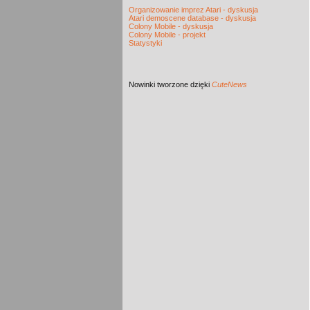
Organizowanie imprez Atari - dyskusja
Atari demoscene database - dyskusja
Colony Mobile - dyskusja
Colony Mobile - projekt
Statystyki
Nowinki
tworzone dzięki
CuteNews