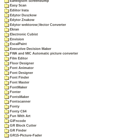
Earwigsoft Screendump
Easy Scan
Ediitor Irata
Edytor Duszkow
Edytor Znakow
Edytor wektorow;Vector Converter
Ekran
Electronic Cubist
Envision
EscalPaint
Executive Decision Maker
FWA and MIC Automatic picture converter
Film Editor
Floor Designer
Font Animator
Font Designer
Font Finder
Font Master
FontMaker
Fonter
FontsMaker
Fontscanner
Fonty
Fonty C64
Fun With Art
GIFncode
GR Block Cutter
GR Finder
GR15-Picture-Fader