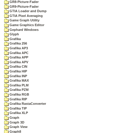
GR8-Picture-Fader
GR9-Picture-Fader
GTIA Loader and Dump
GTIA Pixel Averaging
Game Graph Utility
Game Graphics Editor
Gephard Windows
Glyph
Grafika
Grafika 256
Grafika AP3
Grafika APC
Grafika APP
Grafika APV
Grafika CIN
Grafika HIP
Grafika INP
Grafika MAX
Grafika PLM
Grafika PZM
Grafika RGB
Grafika RIP
Grafika RastaConverter
Grafika TIP
Grafika XLP
Graph
Graph 3D
Graph View
Graph8