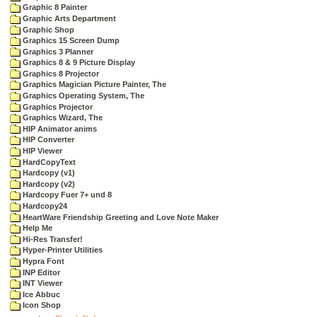
Graphic 8 Painter
Graphic Arts Department
Graphic Shop
Graphics 15 Screen Dump
Graphics 3 Planner
Graphics 8 & 9 Picture Display
Graphics 8 Projector
Graphics Magician Picture Painter, The
Graphics Operating System, The
Graphics Projector
Graphics Wizard, The
HIP Animator anims
HIP Converter
HIP Viewer
HardCopyText
Hardcopy (v1)
Hardcopy (v2)
Hardcopy Fuer 7+ und 8
Hardcopy24
HeartWare Friendship Greeting and Love Note Maker
Help Me
Hi-Res Transfer!
Hyper-Printer Utilities
Hypra Font
INP Editor
INT Viewer
Ice Abbuc
Icon Shop