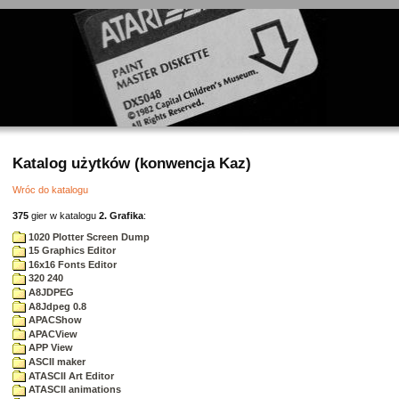
Katalog użytków (konwencja Kaz)
Wróc do katalogu
375
gier w katalogu
2. Grafika
:
1020 Plotter Screen Dump
15 Graphics Editor
16x16 Fonts Editor
320 240
A8JDPEG
A8Jdpeg 0.8
APACShow
APACView
APP View
ASCII maker
ATASCII Art Editor
ATASCII animations