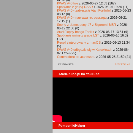
KWAS #40 live
z 2026-06-27 12:53 (167)
Spotkanie z grupą USSR
z 2026-06-26 19:36 (11)
KWAS #40 - zabierzcie Atari Portfolio!
z 2026-06-23
08:12 (0)
KWAS #40 - naprawa retrosprzętu
z 2026-06-21
17:15 (1)
Sceny z demosceny #7 z Bigerem i MBR
z 2026-
06-19 22:08 (0)
Atari Floppy Image Toolkit
z 2026-06-17 13:51 (9)
Spotkanie online z grupą LST
z 2026-06-16 16:32
(17)
Recoil zintegrowany z macOS
z 2026-06-13 21:34
(5)
KWAS #40 odbędzie się w Katowicach
z 2026-06-
07 17:59 (25)
Commodore po atarowsku
z 2026-05-28 21:50 (21)
«« nowsze
starsze »»
AtariOnline.pl na YouTube
Pomocnik/Helper