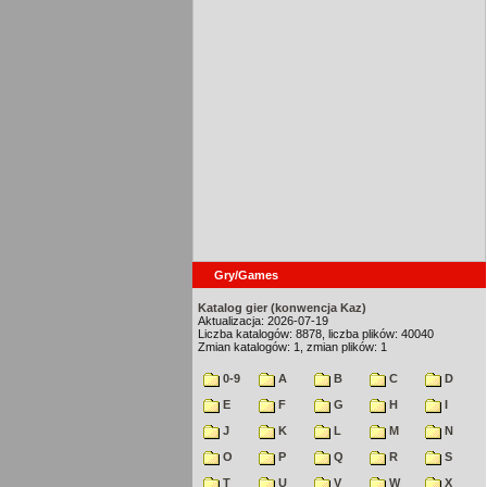
Gry/Games
Katalog gier (konwencja Kaz)
Aktualizacja: 2026-07-19
Liczba katalogów: 8878, liczba plików: 40040
Zmian katalogów: 1, zmian plików: 1
0-9
A
B
C
D
E
F
G
H
I
J
K
L
M
N
O
P
Q
R
S
T
U
V
W
X