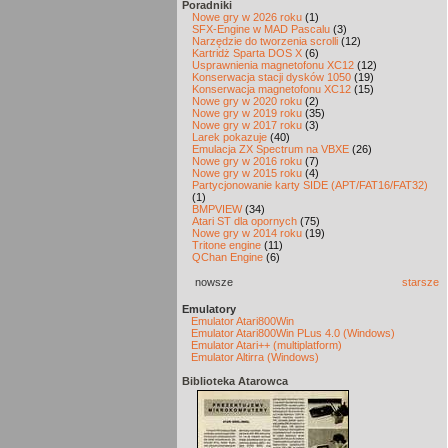
Poradniki
Nowe gry w 2026 roku
(1)
SFX-Engine w MAD Pascalu
(3)
Narzędzie do tworzenia scrolli
(12)
Kartridż Sparta DOS X
(6)
Usprawnienia magnetofonu XC12
(12)
Konserwacja stacji dysków 1050
(19)
Konserwacja magnetofonu XC12
(15)
Nowe gry w 2020 roku
(2)
Nowe gry w 2019 roku
(35)
Nowe gry w 2017 roku
(3)
Larek pokazuje
(40)
Emulacja ZX Spectrum na VBXE
(26)
Nowe gry w 2016 roku
(7)
Nowe gry w 2015 roku
(4)
Partycjonowanie karty SIDE (APT/FAT16/FAT32)
(1)
BMPVIEW
(34)
Atari ST dla opornych
(75)
Nowe gry w 2014 roku
(19)
Tritone engine
(11)
QChan Engine
(6)
nowsze
starsze
Emulatory
Emulator Atari800Win
Emulator Atari800Win PLus 4.0 (Windows)
Emulator Atari++ (multiplatform)
Emulator Altirra (Windows)
Biblioteka Atarowca