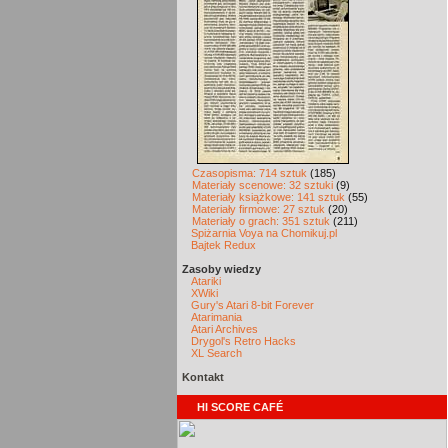
Czasopisma: 714 sztuk
(185)
Materiały scenowe: 32 sztuki
(9)
Materiały książkowe: 141 sztuk
(55)
Materiały firmowe: 27 sztuk
(20)
Materiały o grach: 351 sztuk
(211)
Spiżarnia Voya na Chomikuj.pl
Bajtek Redux
Zasoby wiedzy
Atariki
XWiki
Gury's Atari 8-bit Forever
Atarimania
Atari Archives
Drygol's Retro Hacks
XL Search
Kontakt
HI SCORE CAFÉ