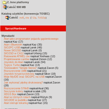
Z. Inne platformy
Całość 908 MB
Katalog użytków (konwencja TOSEC)
Całość
,
md5
sha
(
7-Zip
,
TUGZip
)
Sprzęt/Hardware
Wynalazki
Atari jako programator pojazdu gąsienicowego
napisał Kaz (17)
Atari i Bluetooth
napisał Kaz (35)
SIO2PC-USB
napisał Larek (46)
Nowe SIO2SD
napisał Larek (0)
SIO2SD w CA12
napisał Urborg (15)
Ratowanie ATMEL-ów
napisał Yoohaas (12)
Projektowanie cartów
napisał Zenon (12)
Joystick do Atari
napisał Larek (54)
Tygrys Turbo
napisał Kaz (13)
Testowałem "Simple Stereo"
napisał Zaxon (5)
Rozszerzenie 1MB
napisał Asal (21)
Joystick trzyprzyciskowy
napisał Sikor (18)
Moje MyIDE oraz SIO2PC na USB
napisał Zaxon
(16)
Jak wykonać płytkę drukowaną?
napisał Zaxon
(28)
Rozszerzenie 576kB
napisał Asal (36)
Soczyste kolory
napisał scalak (29)
XEGS Box
napisał Zaxon (13)
Atari w różnych rolach
napisał Różyk (9)
SIO2IDE w pudełku
napisał Kaz (27)
Atari steruje tokarką
napisał Kaz (15)