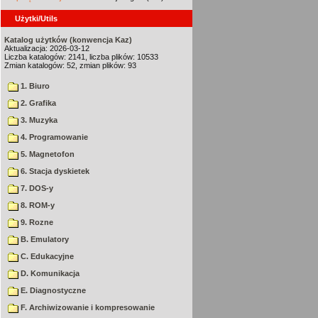
Użytki/Utils
Katalog użytków (konwencja Kaz)
Aktualizacja: 2026-03-12
Liczba katalogów: 2141, liczba plików: 10533
Zmian katalogów: 52, zmian plików: 93
1. Biuro
2. Grafika
3. Muzyka
4. Programowanie
5. Magnetofon
6. Stacja dyskietek
7. DOS-y
8. ROM-y
9. Rozne
B. Emulatory
C. Edukacyjne
D. Komunikacja
E. Diagnostyczne
F. Archiwizowanie i kompresowanie