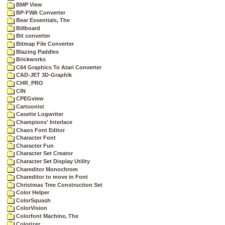
BMP View
BP-FWA Converter
Bear Essentials, The
Billboard
Bit converter
Bitmap File Converter
Blazing Paddles
Brickworks
C64 Graphics To Atari Converter
CAD-JET 3D-Graphik
CHR_PRO
CIN
CPEGview
Cartoonist
Casette Logwriter
Champions' Interlace
Chaos Font Editor
Character Font
Character Fun
Character Set Creator
Character Set Display Utility
Chareditor Monochrom
Chareditor to move in Font
Christmas Tree Construction Set
Color Helper
ColorSquash
ColorVision
Colorfont Machine, The
Colorizer