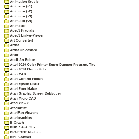
Animation Studio
Animator (v1)
Animator (v2)
Animator (v3)
Animator (v4)
Animotor
Apac3 Fractals
Apac3 Linker-Viewer
Art Converter!
Artist
Artist Unleashed
Artur
Ascii-Art Editor
Atari 1020 Color Printer Super Dumper Program, The
Atari 1020 Plotter Utils
Atari CAD
Atari Control Picture
Atari Epson Lister
Atari Font Maker
Atari Graphic Screen Debbuger
Atari Micro CAD
Atari View 8
AtariArtist
AtariFan Viewers
Atarigraphics
B-Graph
BBK Artist, The
BIG-FONT Machine
BMP Convert