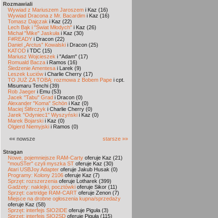
Rozmawiali
Wywiad z Mariuszem Jaroszem
i Kaz (16)
Wywiad Dracona z Mr. Bacardim
i Kaz (16)
Tomasz Dajczak
i Kaz (22)
Lech Bąk i "Świat Młodych"
i Kaz (26)
Michał "Mike" Jaskuła
i Kaz (30)
F#READY
i Dracon (22)
Daniel „Arctus” Kowalski
i Dracon (25)
KATOD
i TDC (15)
Mariusz Wojcieszek
i "Adam" (17)
Romuald Bacza
i Ramos (16)
Śledzenie Amentesa
i Larek (9)
Leszek Łuciów
i Charlie Cherry (17)
TO JUŻ ZA TOBĄ: rozmowa z Bobem Pape
i cpt.
Misumaru Tenchi (39)
Rob Jaeger
i Emu (53)
Jacek "Tabu" Grad
i Dracon (0)
Alexander "Koma" Schön
i Kaz (0)
Maciej Ślifirczyk
i Charlie Cherry (0)
Jarek "Odyniec1" Wyszyński
i Kaz (0)
Marek Bojarski
i Kaz (0)
Olgierd Niemyjski
i Ramos (0)
«« nowsze
starsze »»
Stragan
Nowe, pojemniejsze RAM-Carty
oferuje Kaz (21)
"mouSTer" czyli myszka ST
oferuje Kaz (30)
Atari USBJoy Adapter
oferuje Jakub Husak (0)
Programy: Kolony 2106
oferuje Kaz (7)
Sprzęt: rozszerzenia
oferuje Lotharek (399)
Gadżety: naklejki, pocztówki
oferuje Sikor (11)
Sprzęt: cartridge RAM-CART
oferuje Zenon (7)
Miejsce na drobne ogłoszenia kupna/sprzedaży
oferuje Kaz (58)
Sprzęt: interfejs SIO2IDE
oferuje Piguła (3)
Sprzęt: interfejs SIO2SD
oferuje Piguła (115)