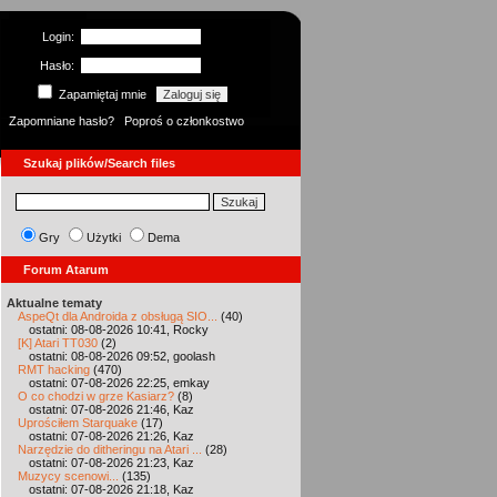
Login:
Hasło:
Zapamiętaj mnie
Zapomniane hasło?
Poproś o członkostwo
Szukaj plików/Search files
Gry
Użytki
Dema
Forum Atarum
Aktualne tematy
AspeQt dla Androida z obsługą SIO...
(40)
ostatni: 08-08-2026 10:41, Rocky
[K] Atari TT030
(2)
ostatni: 08-08-2026 09:52, goolash
RMT hacking
(470)
ostatni: 07-08-2026 22:25, emkay
O co chodzi w grze Kasiarz?
(8)
ostatni: 07-08-2026 21:46, Kaz
Uprościłem Starquake
(17)
ostatni: 07-08-2026 21:26, Kaz
Narzędzie do ditheringu na Atari ...
(28)
ostatni: 07-08-2026 21:23, Kaz
Muzycy scenowi...
(135)
ostatni: 07-08-2026 21:18, Kaz