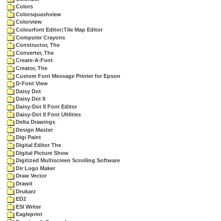
Colors
Colorsquashview
Colorview
Colourfont Editor;Tile Map Editor
Computer Crayons
Constructor, The
Converter, The
Create-A-Font
Creator, The
Custom Font Message Printer for Epson
D-Font View
Daisy Dot
Daisy Dot II
Daisy-Dot II Font Editor
Daisy-Dot II Font Ultlities
Delta Drawings
Design Master
Digi Paint
Digital Editor The
Digital Picture Show
Digitized Multiscreen Scrolling Software
Dir Logo Maker
Draw Vector
Drawit
Drukarz
ED2
ESI Writer
Eagleprint