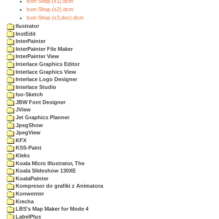
Icon Shop (s1).dcm
Icon Shop (s2).dcm
Icon Shop (s3,doc).dcm
Ilustrator
InstEdit
InterPainter
InterPainter File Maker
InterPainter View
Interlace Graphics Editor
Interlace Graphics View
Interlace Logo Designer
Interlace Studio
Iso-Sketch
JBW Font Designer
JView
Jet Graphics Planner
JpegShow
JpegView
KFX
KSS-Paint
Kleks
Koala Micro Illustrator, The
Koala Slideshow 130XE
KoalaPainter
Kompresor do grafiki z Animatora
Konwenter
Krecha
LBS's Map Maker for Mode 4
LabelPlus