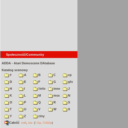
Społeczność/Community
ADDA - Atari Demoscene DAtabase
Katalog scenowy
#
A
B
C
cp
D
E
F
G
gfx
H
I
!info
inne
J
K
L
M
msx
N
O
P
Q
R
S
T
U
V
W
X
Y
Z
ziny
Całość
,
md5
sha
(
7-Zip
,
TUGZip
)