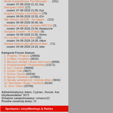
Studio komputerowe The Marauder -...
(251)
ostatni: 07-08-2026 21:10, Kaz
Starquake VBXE
(17)
ostatni: 07-08-2026 21:09, Kaz
Książka Gorgha o asemblerze
(79)
ostatni: 06-08-2026 15:35, tOri
Silly Venture 2026SE - the bigges...
(113)
ostatni: 06-08-2026 00:48, tdc
Rocznica 1 sierpnia - turówka WRCOH
(3)
ostatni: 04-08-2026 23:36, Ataripuzzle
Dungeon Crawler - AI (Fable)
(9)
ostatni: 04-08-2026 21:05, Nemo
Gry na Atari z pszczołami
(20)
ostatni: 04-08-2026 19:38, miker
Sprawa nowych płyt głównych Atari...
(71)
ostatni: 04-08-2026 19:18, tebe
Kategorie Forum Atarum
1. Projekty / Projects
(29856)
2. Grafika / Graphics
(6815)
3. Muzyka i dźwięk / Music and sound
(8058)
4. Programowanie / Programming
(13171)
5. Gry / Games
(36909)
6. Użytki / Utils
(4827)
7. Scena / Scene
(20244)
8. Sprzęt / Hardware
(27891)
9. Sprawy wewnętrzne / Internal affairs
(5842)
10. Sprzedam / Kupię / Zamienię
(8194)
11. Inne / Other
(33759)
Administratorzy:
Adam, Cyprian, Jhusak, Kaz
Użytkowników:
3073
Ostatnio zarejestrowany:
romasso22
Postów ostatniej doby:
14
Spotkania i zloty/Meetings & Parties