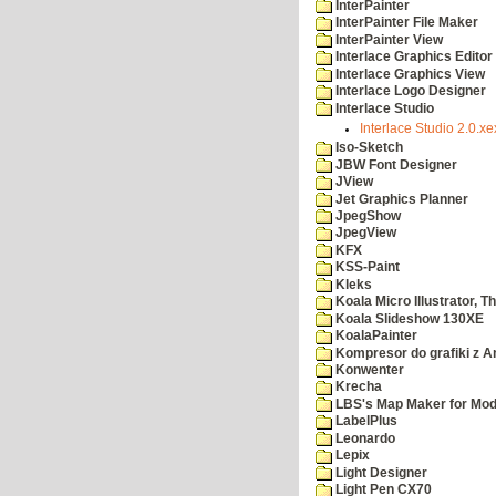
InterPainter
InterPainter File Maker
InterPainter View
Interlace Graphics Editor
Interlace Graphics View
Interlace Logo Designer
Interlace Studio
Interlace Studio 2.0.xe
Iso-Sketch
JBW Font Designer
JView
Jet Graphics Planner
JpegShow
JpegView
KFX
KSS-Paint
Kleks
Koala Micro Illustrator, T
Koala Slideshow 130XE
KoalaPainter
Kompresor do grafiki z A
Konwenter
Krecha
LBS's Map Maker for Mod
LabelPlus
Leonardo
Lepix
Light Designer
Light Pen CX70