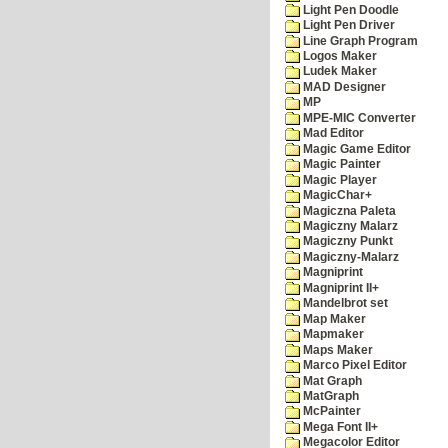
Light Pen Doodle
Light Pen Driver
Line Graph Program
Logos Maker
Ludek Maker
MAD Designer
MP
MPE-MIC Converter
Mad Editor
Magic Game Editor
Magic Painter
Magic Player
MagicChar+
Magiczna Paleta
Magiczny Malarz
Magiczny Punkt
Magiczny-Malarz
Magniprint
Magniprint II+
Mandelbrot set
Map Maker
Mapmaker
Maps Maker
Marco Pixel Editor
Mat Graph
MatGraph
McPainter
Mega Font II+
Megacolor Editor