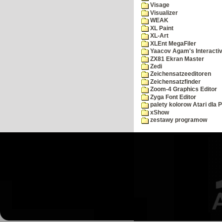
Visage
Visualizer
WEAK
XL Paint
XL-Art
XLEnt MegaFiler
Yaacov Agam's Interactiv
ZX81 Ekran Master
Zedi
Zeichensatzeeditoren
Zeichensatzfinder
Zoom-4 Graphics Editor
Zyga Font Editor
palety kolorow Atari dla 
xShow
zestawy programow