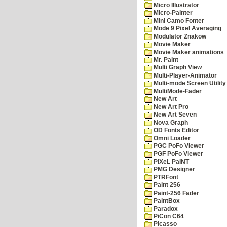
Micro Illustrator
Micro-Painter
Mini Camo Fonter
Mode 9 Pixel Averaging
Modulator Znakow
Movie Maker
Movie Maker animations
Mr. Paint
Multi Graph View
Multi-Player-Animator
Multi-mode Screen Utility
MultiMode-Fader
New Art
New Art Pro
New Art Seven
Nova Graph
OD Fonts Editor
Omni Loader
PGC PoFo Viewer
PGF PoFo Viewer
PIXeL PaINT
PMG Designer
PTRFont
Paint 256
Paint-256 Fader
PaintBox
Paradox
PiCon C64
Picasso