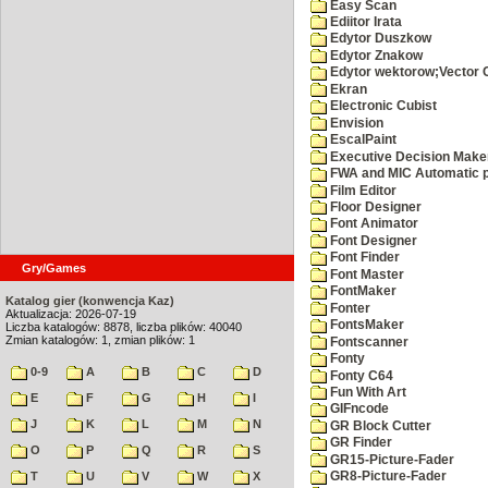
Easy Scan
Ediitor Irata
Edytor Duszkow
Edytor Znakow
Edytor wektorow;Vector 
Ekran
Electronic Cubist
Envision
EscalPaint
Executive Decision Make
FWA and MIC Automatic p
Film Editor
Floor Designer
Font Animator
Font Designer
Font Finder
Gry/Games
Font Master
FontMaker
Katalog gier (konwencja Kaz)
Fonter
Aktualizacja: 2026-07-19
FontsMaker
Liczba katalogów: 8878, liczba plików: 40040
Zmian katalogów: 1, zmian plików: 1
Fontscanner
Fonty
0-9
A
B
C
D
Fonty C64
Fun With Art
E
F
G
H
I
GIFncode
J
K
L
M
N
GR Block Cutter
GR Finder
O
P
Q
R
S
GR15-Picture-Fader
T
U
V
W
X
GR8-Picture-Fader