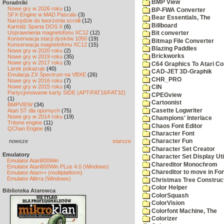
BMP View
Poradniki
Nowe gry w 2026 roku
(1)
BP-FWA Converter
SFX-Engine w MAD Pascalu
(3)
Bear Essentials, The
Narzędzie do tworzenia scrolli
(12)
Billboard
Kartridż Sparta DOS X
(6)
Usprawnienia magnetofonu XC12
(12)
Bit converter
Konserwacja stacji dysków 1050
(19)
Bitmap File Converter
Konserwacja magnetofonu XC12
(15)
Blazing Paddles
Nowe gry w 2020 roku
(2)
Brickworks
Nowe gry w 2019 roku
(35)
Nowe gry w 2017 roku
(3)
C64 Graphics To Atari Co
Larek pokazuje
(40)
CAD-JET 3D-Graphik
Emulacja ZX Spectrum na VBXE
(26)
CHR_PRO
Nowe gry w 2016 roku
(7)
Nowe gry w 2015 roku
(4)
CIN
Partycjonowanie karty SIDE (APT/FAT16/FAT32)
CPEGview
(1)
Cartoonist
BMPVIEW
(34)
Casette Logwriter
Atari ST dla opornych
(75)
Nowe gry w 2014 roku
(19)
Champions' Interlace
Tritone engine
(11)
Chaos Font Editor
QChan Engine
(6)
Character Font
nowsze
starsze
Character Fun
Character Set Creator
Emulatory
Character Set Display Util
Emulator Atari800Win
Chareditor Monochrom
Emulator Atari800Win PLus 4.0 (Windows)
Chareditor to move in Fo
Emulator Atari++ (multiplatform)
Emulator Altirra (Windows)
Christmas Tree Construct
Color Helper
Biblioteka Atarowca
ColorSquash
ColorVision
Colorfont Machine, The
Colorizer