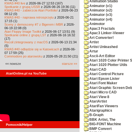
Animation Studio
KWAS #40 live
z 2026-06-27 12:53 (167)
Animator (v1)
Spotkanie z grupą USSR
z 2026-06-26 19:36 (11)
KWAS #40 - zabierzcie Atari Portfolio!
z 2026-06-23
Animator (v2)
08:12 (0)
Animator (v3)
KWAS #40 - naprawa retrosprzętu
z 2026-06-21
Animator (v4)
17:15 (1)
Animotor
Sceny z demosceny #7 z Bigerem i MBR
z 2026-
06-19 22:08 (0)
Apac3 Fractals
Atari Floppy Image Toolkit
z 2026-06-17 13:51 (9)
Apac3 Linker-Viewer
Spotkanie online z grupą LST
z 2026-06-16 16:32
Art Converter!
(17)
Recoil zintegrowany z macOS
z 2026-06-13 21:34
Artist
(5)
Artist Unleashed
KWAS #40 odbędzie się w Katowicach
z 2026-06-
Artur
07 17:59 (25)
Ascii-Art Editor
Commodore po atarowsku
z 2026-05-28 21:50 (21)
Atari 1020 Color Printer
«« nowsze
starsze »»
Atari 1020 Plotter Utils
Atari CAD
AtariOnline.pl na YouTube
Atari Control Picture
Atari Epson Lister
Atari Font Maker
Atari Graphic Screen De
Atari Micro CAD
Atari View 8
AtariArtist
AtariFan Viewers
Atarigraphics
B-Graph
BBK Artist, The
BIG-FONT Machine
Pomocnik/Helper
BMP Convert