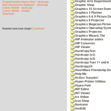
Graphic Arts Department
Organizowanie imprez Atari - dyskusja
Atari demoscene database - dyskusja
Graphic Shop
Colony Mobile - dyskusja
Graphics 15 Screen Dum
Colony Mobile - projekt
Graphics 3 Planner
Statystyki
Graphics 8 & 9 Picture Di
Graphics 8 Projector
Graphics Magician Picture
Graphics Operating Syst
Nowinki
tworzone dzięki
CuteNews
Graphics Projector
Graphics Wizard, The
HIP Animator anims
HIP Converter
HIP Viewer
HardCopyText
Hardcopy (v1)
Hardcopy (v2)
Hardcopy Fuer 7+ und 8
Hardcopy24
HeartWare Friendship Gr
Help Me
Hi-Res Transfer!
Hyper-Printer Utilities
Hypra Font
INP Editor
INT Viewer
Ice Abbuc
Icon Shop
Ilustrator
InstEdit