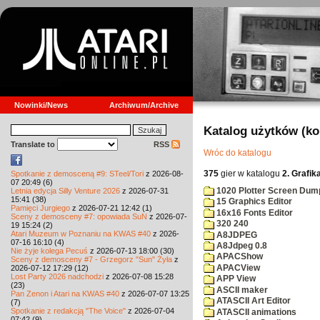
Nowinki/News
Archiwum/Archive
Katalog użytków (k
Translate to
RSS
Wróc do katalogu
375
gier w katalogu
2. Grafik
Spotkanie z demosceną #9: STeel/Tori
z 2026-08-
07 20:49 (6)
1020 Plotter Screen Dum
Letnia edycja Silly Venture 2026
z 2026-07-31
15:41 (38)
15 Graphics Editor
Pamięci Jurgiego
z 2026-07-21 12:42 (1)
16x16 Fonts Editor
Sceny z demosceny #7: opowiada SuN
z 2026-07-
320 240
19 15:24 (2)
Atari Muzeum w Poznaniu na KWAS #40
z 2026-
A8JDPEG
07-16 16:10 (4)
A8Jdpeg 0.8
Nie żyje kolega Pecuś
z 2026-07-13 18:00 (30)
APACShow
Sceny z demosceny #7 - Grzegorz "Sun" Żyła
z
APACView
2026-07-12 17:29 (12)
Lost Party 2026 nadchodzi
z 2026-07-08 15:28
APP View
(23)
ASCII maker
Pan Zenon i Atari na KWAS #40
z 2026-07-07 13:25
ATASCII Art Editor
(7)
Spotkanie z redakcją "The Voice"
z 2026-07-04
ATASCII animations
07:42 (9)