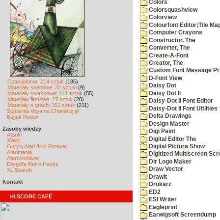
Colors
Colorsquashview
Colorview
Colourfont Editor;Tile Ma
Computer Crayons
Constructor, The
Converter, The
Create-A-Font
Creator, The
Custom Font Message Pri
D-Font View
Czasopisma: 714 sztuk
(185)
Daisy Dot
Materiały scenowe: 32 sztuki
(9)
Daisy Dot II
Materiały książkowe: 141 sztuk
(55)
Materiały firmowe: 27 sztuk
(20)
Daisy-Dot II Font Editor
Materiały o grach: 351 sztuk
(211)
Daisy-Dot II Font Ultlities
Spiżarnia Voya na Chomikuj.pl
Delta Drawings
Bajtek Redux
Design Master
Zasoby wiedzy
Digi Paint
Atariki
Digital Editor The
XWiki
Gury's Atari 8-bit Forever
Digital Picture Show
Atarimania
Digitized Multiscreen Scr
Atari Archives
Dir Logo Maker
Drygol's Retro Hacks
Draw Vector
XL Search
Drawit
Kontakt
Drukarz
ED2
HI SCORE CAFÉ
ESI Writer
Eagleprint
Earwigsoft Screendump