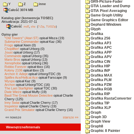
GR9-Picture-Fader
Y
Z
inne
GTIA Loader and Dump
Całość 3074 MB
GTIA Pixel Averaging
Game Graph Utility
Katalog gier (konwencja TOSEC)
Game Graphics Editor
Aktualizacja: 2021-07-11
Gephard Windows
Całość
,
md5
sha
(
7-Zip
,
TUGZip
)
Glyph
Grafika
Opisy gier
"Old Towers" (Atari ST)
opisał Misza (19)
Grafika 256
Submarine Commander
opisał Kaz (36)
Grafika AP3
Frogs
opisał Xeen (0)
Grafika APC
Choplifter!
opisał Urborg (0)
Grafika APP
Joust
opisał Urborg (17)
Commando
opisał Urborg (35)
Grafika APV
Mario Bros
opisał Urborg (13)
Grafika CIN
Xenophobe
opisał Urborg (36)
Grafika HIP
Robbo Forever
opisał tbxx (16)
Kolony 2106
opisał tbxx (3)
Grafika INP
Archon II: Adept
opisał Urborg/TDC (9)
Grafika MAX
Spitfire Ace/Hellcat Ace
opisał Farscape (9)
Grafika PLM
Wyspa
opisał Kaz (9)
Grafika PZM
Archon
opisał Urborg/TDC (16)
The Last Starfighter
opisał TDC (30)
Grafika RGB
Dwie Wieże
opisał Muffy (19)
Grafika RIP
Basil The Great Mouse Detective
opisał Charlie
Grafika RastaConverter
Cherry (125)
Inny Świat
opisał Charlie Cherry (17)
Grafika TIP
Inspektor
opisał Charlie Cherry (19)
Grafika XLP
Grand Prix Simulator
opisał Charlie Cherry (16)
Graph
Graph 3D
«« nowsze
starsze »»
Graph View
Graph8
Wewnętrzne/Internals
Graphic 8 Painter