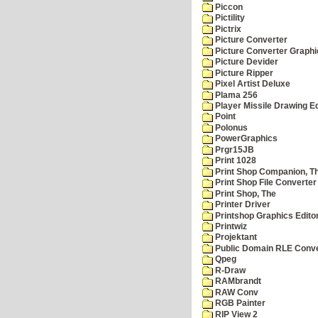
Piccon
Pictility
Pictrix
Picture Converter
Picture Converter Graphi
Picture Devider
Picture Ripper
Pixel Artist Deluxe
Plama 256
Player Missile Drawing Ed
Point
Polonus
PowerGraphics
Prgr15JB
Print 1028
Print Shop Companion, T
Print Shop File Converter
Print Shop, The
Printer Driver
Printshop Graphics Edito
Printwiz
Projektant
Public Domain RLE Conve
Qpeg
R-Draw
RAMbrandt
RAW Conv
RGB Painter
RIP View 2