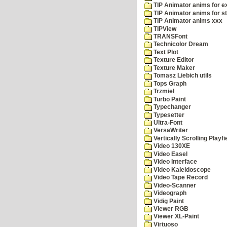
TIP Animator anims for 
TIP Animator anims for s
TIP Animator anims xxx
TIPView
TRANSFont
Technicolor Dream
Text Plot
Texture Editor
Texture Maker
Tomasz Liebich utils
Tops Graph
Trzmiel
Turbo Paint
Typechanger
Typesetter
Ultra-Font
VersaWriter
Vertically Scrolling Playfi
Video 130XE
Video Easel
Video Interface
Video Kaleidoscope
Video Tape Record
Video-Scanner
Videograph
Vidig Paint
Viewer RGB
Viewer XL-Paint
Virtuoso