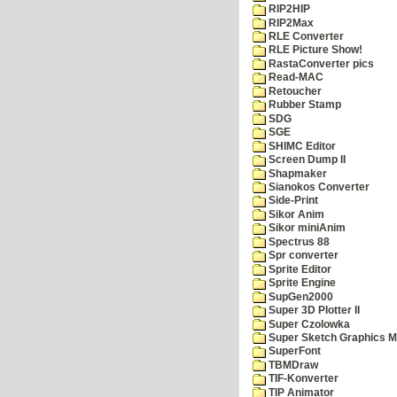
RIP2HIP
RIP2Max
RLE Converter
RLE Picture Show!
RastaConverter pics
Read-MAC
Retoucher
Rubber Stamp
SDG
SGE
SHIMC Editor
Screen Dump II
Shapmaker
Sianokos Converter
Side-Print
Sikor Anim
Sikor miniAnim
Spectrus 88
Spr converter
Sprite Editor
Sprite Engine
SupGen2000
Super 3D Plotter II
Super Czolowka
Super Sketch Graphics M
SuperFont
TBMDraw
TIF-Konverter
TIP Animator