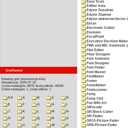
Easy Scan
Ediitor Irata
Edytor Duszkow
Edytor Znakow
Edytor wektorow;Vector 
Ekran
Electronic Cubist
Envision
EscalPaint
Executive Decision Make
FWA and MIC Automatic p
Film Editor
Floor Designer
Font Animator
Font Designer
Font Finder
Gry/Games
Font Master
FontMaker
Katalog gier (konwencja Kaz)
Fonter
Aktualizacja: 2026-07-19
FontsMaker
Liczba katalogów: 8878, liczba plików: 40040
Zmian katalogów: 1, zmian plików: 1
Fontscanner
Fonty
0-9
A
B
C
D
Fonty C64
Fun With Art
E
F
G
H
I
GIFncode
J
K
L
M
N
GR Block Cutter
GR Finder
O
P
Q
R
S
GR15-Picture-Fader
T
U
V
W
X
GR8-Picture-Fader