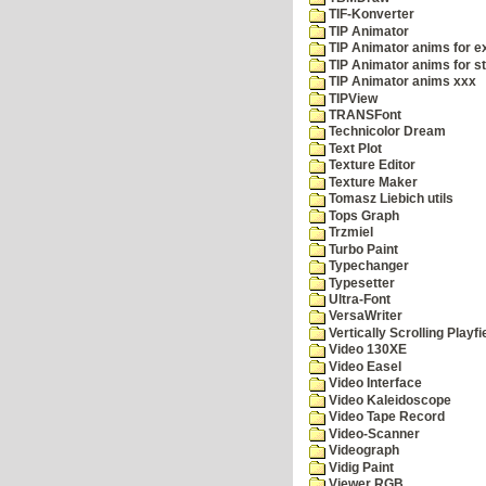
TIF-Konverter
TIP Animator
TIP Animator anims for 
TIP Animator anims for s
TIP Animator anims xxx
TIPView
TRANSFont
Technicolor Dream
Text Plot
Texture Editor
Texture Maker
Tomasz Liebich utils
Tops Graph
Trzmiel
Turbo Paint
Typechanger
Typesetter
Ultra-Font
VersaWriter
Vertically Scrolling Playfi
Video 130XE
Video Easel
Video Interface
Video Kaleidoscope
Video Tape Record
Video-Scanner
Videograph
Vidig Paint
Viewer RGB