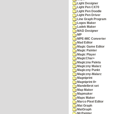
Light Designer
Light Pen CX70
Light Pen Doodle
Light Pen Driver
Line Graph Program
Logos Maker
Ludek Maker
MAD Designer
MP
MPE-MIC Converter
Mad Editor
Magic Game Editor
Magic Painter
Magic Player
MagicChar+
Magiczna Paleta
Magiczny Malarz
Magiczny Punkt
Magiczny-Malarz
Magniprint
Magniprint II+
Mandelbrot set
Map Maker
Mapmaker
Maps Maker
Marco Pixel Editor
Mat Graph
MatGraph
McPainter