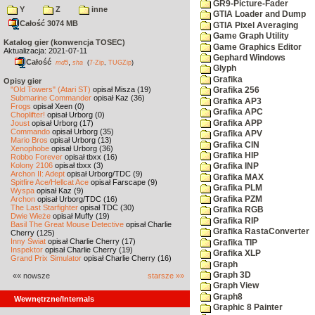
GR9-Picture-Fader
Y
Z
inne
GTIA Loader and Dump
Całość 3074 MB
GTIA Pixel Averaging
Game Graph Utility
Katalog gier (konwencja TOSEC)
Game Graphics Editor
Aktualizacja: 2021-07-11
Gephard Windows
Całość
,
md5
sha
(
7-Zip
,
TUGZip
)
Glyph
Grafika
Opisy gier
"Old Towers" (Atari ST)
opisał Misza (19)
Grafika 256
Submarine Commander
opisał Kaz (36)
Grafika AP3
Frogs
opisał Xeen (0)
Grafika APC
Choplifter!
opisał Urborg (0)
Grafika APP
Joust
opisał Urborg (17)
Commando
opisał Urborg (35)
Grafika APV
Mario Bros
opisał Urborg (13)
Grafika CIN
Xenophobe
opisał Urborg (36)
Grafika HIP
Robbo Forever
opisał tbxx (16)
Kolony 2106
opisał tbxx (3)
Grafika INP
Archon II: Adept
opisał Urborg/TDC (9)
Grafika MAX
Spitfire Ace/Hellcat Ace
opisał Farscape (9)
Grafika PLM
Wyspa
opisał Kaz (9)
Grafika PZM
Archon
opisał Urborg/TDC (16)
The Last Starfighter
opisał TDC (30)
Grafika RGB
Dwie Wieże
opisał Muffy (19)
Grafika RIP
Basil The Great Mouse Detective
opisał Charlie
Grafika RastaConverter
Cherry (125)
Inny Świat
opisał Charlie Cherry (17)
Grafika TIP
Inspektor
opisał Charlie Cherry (19)
Grafika XLP
Grand Prix Simulator
opisał Charlie Cherry (16)
Graph
Graph 3D
«« nowsze
starsze »»
Graph View
Graph8
Wewnętrzne/Internals
Graphic 8 Painter