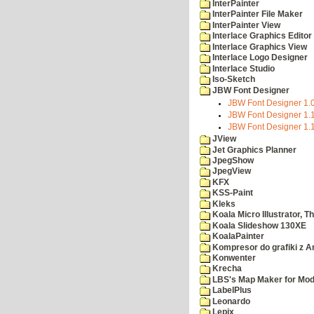
InterPainter
InterPainter File Maker
InterPainter View
Interlace Graphics Editor
Interlace Graphics View
Interlace Logo Designer
Interlace Studio
Iso-Sketch
JBW Font Designer
JBW Font Designer 1.
JBW Font Designer 1.1
JBW Font Designer 1.1
JView
Jet Graphics Planner
JpegShow
JpegView
KFX
KSS-Paint
Kleks
Koala Micro Illustrator, T
Koala Slideshow 130XE
KoalaPainter
Kompresor do grafiki z A
Konwenter
Krecha
LBS's Map Maker for Mod
LabelPlus
Leonardo
Lepix