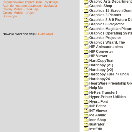
Graphic Arts Department
Organizowanie imprez Atari - dyskusja
Atari demoscene database - dyskusja
Graphic Shop
Colony Mobile - dyskusja
Graphics 15 Screen Dum
Colony Mobile - projekt
Graphics 3 Planner
Statystyki
Graphics 8 & 9 Picture Di
Graphics 8 Projector
Graphics Magician Picture
Graphics Operating Syst
Nowinki
tworzone dzięki
CuteNews
Graphics Projector
Graphics Wizard, The
HIP Animator anims
HIP Converter
HIP Viewer
HardCopyText
Hardcopy (v1)
Hardcopy (v2)
Hardcopy Fuer 7+ und 8
Hardcopy24
HeartWare Friendship Gr
Help Me
Hi-Res Transfer!
Hyper-Printer Utilities
Hypra Font
INP Editor
INT Viewer
Ice Abbuc
Icon Shop
Ilustrator
InstEdit