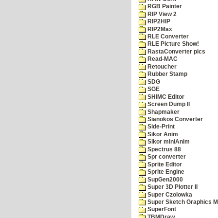
RGB Painter
RIP View 2
RIP2HIP
RIP2Max
RLE Converter
RLE Picture Show!
RastaConverter pics
Read-MAC
Retoucher
Rubber Stamp
SDG
SGE
SHIMC Editor
Screen Dump II
Shapmaker
Sianokos Converter
Side-Print
Sikor Anim
Sikor miniAnim
Spectrus 88
Spr converter
Sprite Editor
Sprite Engine
SupGen2000
Super 3D Plotter II
Super Czolowka
Super Sketch Graphics M
SuperFont
TBMDraw