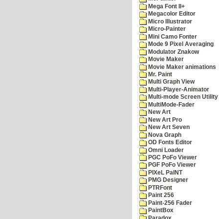
Mega Font II+
Megacolor Editor
Micro Illustrator
Micro-Painter
Mini Camo Fonter
Mode 9 Pixel Averaging
Modulator Znakow
Movie Maker
Movie Maker animations
Mr. Paint
Multi Graph View
Multi-Player-Animator
Multi-mode Screen Utility
MultiMode-Fader
New Art
New Art Pro
New Art Seven
Nova Graph
OD Fonts Editor
Omni Loader
PGC PoFo Viewer
PGF PoFo Viewer
PIXeL PaINT
PMG Designer
PTRFont
Paint 256
Paint-256 Fader
PaintBox
Paradox