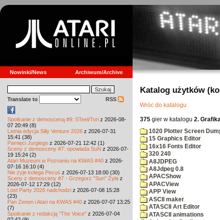
Nowinki/News
Archiwum/Archive
Katalog użytków (k
Translate to
RSS
Wróc do katalogu
375
gier w katalogu
2. Grafik
Spotkanie z demosceną #9: STeel/Tori
z 2026-08-
07 20:49 (8)
1020 Plotter Screen Dum
Letnia edycja Silly Venture 2026
z 2026-07-31
15:41 (38)
15 Graphics Editor
Pamięci Jurgiego
z 2026-07-21 12:42 (1)
16x16 Fonts Editor
Sceny z demosceny #7: opowiada SuN
z 2026-07-
320 240
19 15:24 (2)
Atari Muzeum w Poznaniu na KWAS #40
z 2026-
A8JDPEG
07-16 16:10 (4)
A8Jdpeg 0.8
Nie żyje kolega Pecuś
z 2026-07-13 18:00 (30)
APACShow
Sceny z demosceny #7 - Grzegorz "Sun" Żyła
z
APACView
2026-07-12 17:29 (12)
Lost Party 2026 nadchodzi
z 2026-07-08 15:28
APP View
(23)
ASCII maker
Pan Zenon i Atari na KWAS #40
z 2026-07-07 13:25
ATASCII Art Editor
(7)
Spotkanie z redakcją "The Voice"
z 2026-07-04
ATASCII animations
07:42 (9)