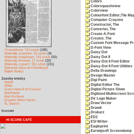
Colors
Colorsquashview
Colorview
Colourfont Editor;Tile Ma
Computer Crayons
Constructor, The
Converter, The
Create-A-Font
Creator, The
Custom Font Message Pri
D-Font View
Czasopisma: 714 sztuk
(185)
Daisy Dot
Materiały scenowe: 32 sztuki
(9)
Daisy Dot II
Materiały książkowe: 141 sztuk
(55)
Materiały firmowe: 27 sztuk
(20)
Daisy-Dot II Font Editor
Materiały o grach: 351 sztuk
(211)
Daisy-Dot II Font Ultlities
Spiżarnia Voya na Chomikuj.pl
Delta Drawings
Bajtek Redux
Design Master
Zasoby wiedzy
Digi Paint
Atariki
Digital Editor The
XWiki
Gury's Atari 8-bit Forever
Digital Picture Show
Atarimania
Digitized Multiscreen Scr
Atari Archives
Dir Logo Maker
Drygol's Retro Hacks
Draw Vector
XL Search
Drawit
Kontakt
Drukarz
ED2
HI SCORE CAFÉ
ESI Writer
Eagleprint
Earwigsoft Screendump