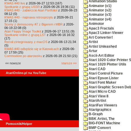
Animation Studio
KWAS #40 live
z 2026-06-27 12:53 (167)
Animator (v1)
Spotkanie z grupą USSR
z 2026-06-26 19:36 (11)
KWAS #40 - zabierzcie Atari Portfolio!
z 2026-06-23
Animator (v2)
08:12 (0)
Animator (v3)
KWAS #40 - naprawa retrosprzętu
z 2026-06-21
Animator (v4)
17:15 (1)
Animotor
Sceny z demosceny #7 z Bigerem i MBR
z 2026-
06-19 22:08 (0)
Apac3 Fractals
Atari Floppy Image Toolkit
z 2026-06-17 13:51 (9)
Apac3 Linker-Viewer
Spotkanie online z grupą LST
z 2026-06-16 16:32
Art Converter!
(17)
Recoil zintegrowany z macOS
z 2026-06-13 21:34
Artist
(5)
Artist Unleashed
KWAS #40 odbędzie się w Katowicach
z 2026-06-
Artur
07 17:59 (25)
Ascii-Art Editor
Commodore po atarowsku
z 2026-05-28 21:50 (21)
Atari 1020 Color Printer
«« nowsze
starsze »»
Atari 1020 Plotter Utils
Atari CAD
AtariOnline.pl na YouTube
Atari Control Picture
Atari Epson Lister
Atari Font Maker
Atari Graphic Screen De
Atari Micro CAD
Atari View 8
AtariArtist
AtariFan Viewers
Atarigraphics
B-Graph
BBK Artist, The
BIG-FONT Machine
Pomocnik/Helper
BMP Convert