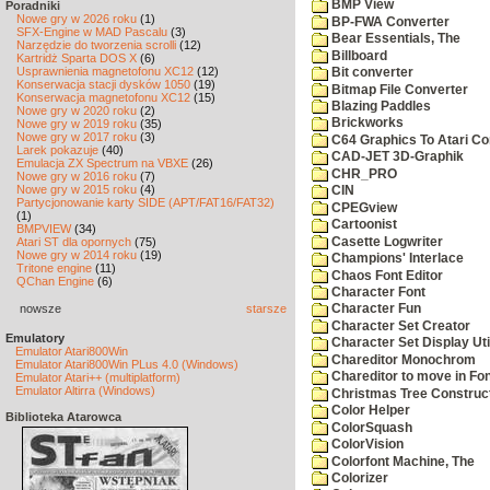
BMP View
Poradniki
Nowe gry w 2026 roku
(1)
BP-FWA Converter
SFX-Engine w MAD Pascalu
(3)
Bear Essentials, The
Narzędzie do tworzenia scrolli
(12)
Billboard
Kartridż Sparta DOS X
(6)
Usprawnienia magnetofonu XC12
(12)
Bit converter
Konserwacja stacji dysków 1050
(19)
Bitmap File Converter
Konserwacja magnetofonu XC12
(15)
Blazing Paddles
Nowe gry w 2020 roku
(2)
Brickworks
Nowe gry w 2019 roku
(35)
Nowe gry w 2017 roku
(3)
C64 Graphics To Atari Co
Larek pokazuje
(40)
CAD-JET 3D-Graphik
Emulacja ZX Spectrum na VBXE
(26)
CHR_PRO
Nowe gry w 2016 roku
(7)
Nowe gry w 2015 roku
(4)
CIN
Partycjonowanie karty SIDE (APT/FAT16/FAT32)
CPEGview
(1)
Cartoonist
BMPVIEW
(34)
Casette Logwriter
Atari ST dla opornych
(75)
Nowe gry w 2014 roku
(19)
Champions' Interlace
Tritone engine
(11)
Chaos Font Editor
QChan Engine
(6)
Character Font
nowsze
starsze
Character Fun
Character Set Creator
Emulatory
Character Set Display Util
Emulator Atari800Win
Chareditor Monochrom
Emulator Atari800Win PLus 4.0 (Windows)
Chareditor to move in Fo
Emulator Atari++ (multiplatform)
Emulator Altirra (Windows)
Christmas Tree Construct
Color Helper
Biblioteka Atarowca
ColorSquash
ColorVision
Colorfont Machine, The
Colorizer