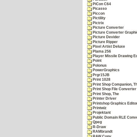
PiCon C64
Picasso
Piccon
Pictility
Pictrix
Picture Converter
Picture Converter Graphi
Picture Devider
Picture Ripper
Pixel Artist Deluxe
Plama 256
Player Missile Drawing Ed
Point
Polonus
PowerGraphics
Prgr15JB
Print 1028
Print Shop Companion, T
Print Shop File Converter
Print Shop, The
Printer Driver
Printshop Graphics Edito
Printwiz
Projektant
Public Domain RLE Conve
Qpeg
R-Draw
RAMbrandt
RAW Conv