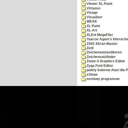
Viewer XL-Paint
Virtuoso
Visage
Visualizer
WEAK
XL Paint
XL-Art
XLEnt MegaFiler
Yaacov Agam's Interactiv
ZX81 Ekran Master
Zedi
Zeichensatzeeditoren
Zeichensatzfinder
Zoom-4 Graphics Editor
Zyga Font Editor
palety kolorow Atari dla 
xShow
zestawy programow