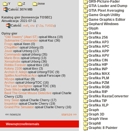
GR9-Picture-Fader
Y
Z
inne
GTIA Loader and Dump
Całość 3074 MB
GTIA Pixel Averaging
Game Graph Utility
Katalog gier (konwencja TOSEC)
Game Graphics Editor
Aktualizacja: 2021-07-11
Gephard Windows
Całość
,
md5
sha
(
7-Zip
,
TUGZip
)
Glyph
Grafika
Opisy gier
"Old Towers" (Atari ST)
opisał Misza (19)
Grafika 256
Submarine Commander
opisał Kaz (36)
Grafika AP3
Frogs
opisał Xeen (0)
Grafika APC
Choplifter!
opisał Urborg (0)
Joust
opisał Urborg (17)
Grafika APP
Commando
opisał Urborg (35)
Grafika APV
Mario Bros
opisał Urborg (13)
Grafika CIN
Xenophobe
opisał Urborg (36)
Grafika HIP
Robbo Forever
opisał tbxx (16)
Kolony 2106
opisał tbxx (3)
Grafika INP
Archon II: Adept
opisał Urborg/TDC (9)
Grafika MAX
Spitfire Ace/Hellcat Ace
opisał Farscape (9)
Grafika PLM
Wyspa
opisał Kaz (9)
Archon
opisał Urborg/TDC (16)
Grafika PZM
The Last Starfighter
opisał TDC (30)
Grafika RGB
Dwie Wieże
opisał Muffy (19)
Grafika RIP
Basil The Great Mouse Detective
opisał Charlie
Grafika RastaConverter
Cherry (125)
Inny Świat
opisał Charlie Cherry (17)
Grafika TIP
Inspektor
opisał Charlie Cherry (19)
Grafika XLP
Grand Prix Simulator
opisał Charlie Cherry (16)
Graph
«« nowsze
starsze »»
Graph 3D
Graph View
Graph8
Wewnętrzne/Internals
Graphic 8 Painter