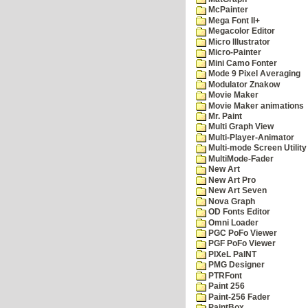
McPainter
Mega Font II+
Megacolor Editor
Micro Illustrator
Micro-Painter
Mini Camo Fonter
Mode 9 Pixel Averaging
Modulator Znakow
Movie Maker
Movie Maker animations
Mr. Paint
Multi Graph View
Multi-Player-Animator
Multi-mode Screen Utility
MultiMode-Fader
New Art
New Art Pro
New Art Seven
Nova Graph
OD Fonts Editor
Omni Loader
PGC PoFo Viewer
PGF PoFo Viewer
PIXeL PaINT
PMG Designer
PTRFont
Paint 256
Paint-256 Fader
PaintBox