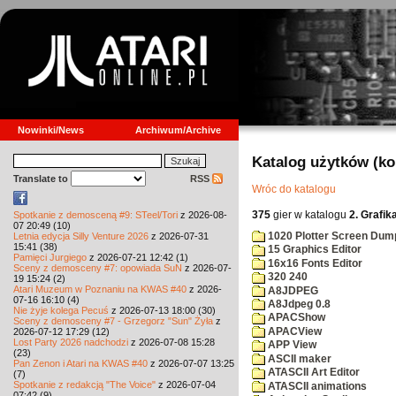
Nowinki/News
Archiwum/Archive
Katalog użytków (k
Translate to
RSS
Wróc do katalogu
375
gier w katalogu
2. Grafik
Spotkanie z demosceną #9: STeel/Tori
z 2026-08-
07 20:49 (10)
1020 Plotter Screen Dum
Letnia edycja Silly Venture 2026
z 2026-07-31
15:41 (38)
15 Graphics Editor
Pamięci Jurgiego
z 2026-07-21 12:42 (1)
16x16 Fonts Editor
Sceny z demosceny #7: opowiada SuN
z 2026-07-
320 240
19 15:24 (2)
Atari Muzeum w Poznaniu na KWAS #40
z 2026-
A8JDPEG
07-16 16:10 (4)
A8Jdpeg 0.8
Nie żyje kolega Pecuś
z 2026-07-13 18:00 (30)
APACShow
Sceny z demosceny #7 - Grzegorz "Sun" Żyła
z
APACView
2026-07-12 17:29 (12)
Lost Party 2026 nadchodzi
z 2026-07-08 15:28
APP View
(23)
ASCII maker
Pan Zenon i Atari na KWAS #40
z 2026-07-07 13:25
ATASCII Art Editor
(7)
Spotkanie z redakcją "The Voice"
z 2026-07-04
ATASCII animations
07:42 (9)