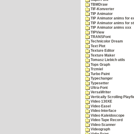
TBMDraw
TIF-Konverter
TIP Animator
TIP Animator anims for 
TIP Animator anims for s
TIP Animator anims xxx
TIPView
TRANSFont
Technicolor Dream
Text Plot
Texture Editor
Texture Maker
Tomasz Liebich utils
Tops Graph
Trzmiel
Turbo Paint
Typechanger
Typesetter
Ultra-Font
VersaWriter
Vertically Scrolling Playfi
Video 130XE
Video Easel
Video Interface
Video Kaleidoscope
Video Tape Record
Video-Scanner
Videograph
Vidig Paint