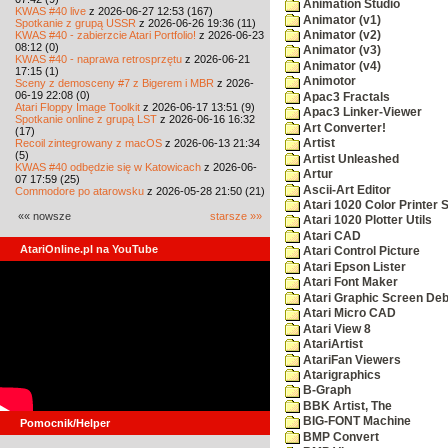
Animation Studio
KWAS #40 live
z 2026-06-27 12:53 (167)
Animator (v1)
Spotkanie z grupą USSR
z 2026-06-26 19:36 (11)
KWAS #40 - zabierzcie Atari Portfolio!
z 2026-06-23
Animator (v2)
08:12 (0)
Animator (v3)
KWAS #40 - naprawa retrosprzętu
z 2026-06-21
Animator (v4)
17:15 (1)
Animotor
Sceny z demosceny #7 z Bigerem i MBR
z 2026-
06-19 22:08 (0)
Apac3 Fractals
Atari Floppy Image Toolkit
z 2026-06-17 13:51 (9)
Apac3 Linker-Viewer
Spotkanie online z grupą LST
z 2026-06-16 16:32
Art Converter!
(17)
Recoil zintegrowany z macOS
z 2026-06-13 21:34
Artist
(5)
Artist Unleashed
KWAS #40 odbędzie się w Katowicach
z 2026-06-
Artur
07 17:59 (25)
Ascii-Art Editor
Commodore po atarowsku
z 2026-05-28 21:50 (21)
Atari 1020 Color Printer
«« nowsze
starsze »»
Atari 1020 Plotter Utils
Atari CAD
AtariOnline.pl na YouTube
Atari Control Picture
Atari Epson Lister
Atari Font Maker
Atari Graphic Screen De
Atari Micro CAD
Atari View 8
AtariArtist
AtariFan Viewers
Atarigraphics
B-Graph
BBK Artist, The
BIG-FONT Machine
Pomocnik/Helper
BMP Convert