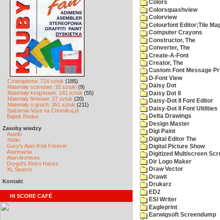
Colors
Colorsquashview
Colorview
Colourfont Editor;Tile Ma
Computer Crayons
Constructor, The
Converter, The
Create-A-Font
Creator, The
Custom Font Message Pri
D-Font View
Czasopisma: 714 sztuk
(185)
Daisy Dot
Materiały scenowe: 32 sztuki
(9)
Materiały książkowe: 141 sztuk
(55)
Daisy Dot II
Materiały firmowe: 27 sztuk
(20)
Daisy-Dot II Font Editor
Materiały o grach: 351 sztuk
(211)
Daisy-Dot II Font Ultlities
Spiżarnia Voya na Chomikuj.pl
Delta Drawings
Bajtek Redux
Design Master
Zasoby wiedzy
Digi Paint
Atariki
Digital Editor The
XWiki
Gury's Atari 8-bit Forever
Digital Picture Show
Atarimania
Digitized Multiscreen Scr
Atari Archives
Dir Logo Maker
Drygol's Retro Hacks
Draw Vector
XL Search
Drawit
Kontakt
Drukarz
ED2
HI SCORE CAFÉ
ESI Writer
Eagleprint
Earwigsoft Screendump