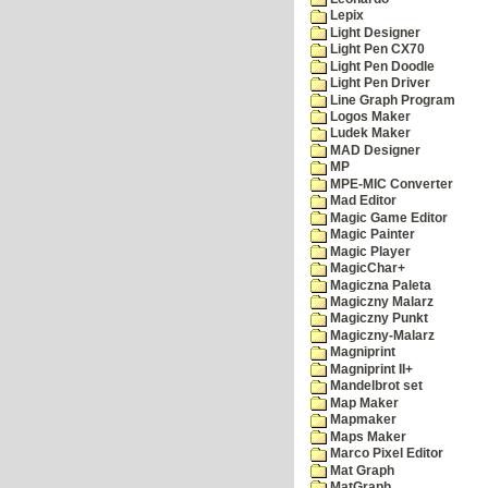
Lepix
Light Designer
Light Pen CX70
Light Pen Doodle
Light Pen Driver
Line Graph Program
Logos Maker
Ludek Maker
MAD Designer
MP
MPE-MIC Converter
Mad Editor
Magic Game Editor
Magic Painter
Magic Player
MagicChar+
Magiczna Paleta
Magiczny Malarz
Magiczny Punkt
Magiczny-Malarz
Magniprint
Magniprint II+
Mandelbrot set
Map Maker
Mapmaker
Maps Maker
Marco Pixel Editor
Mat Graph
MatGraph