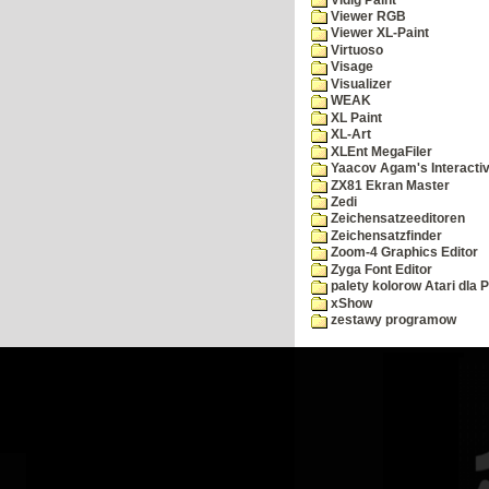
Viewer RGB
Viewer XL-Paint
Virtuoso
Visage
Visualizer
WEAK
XL Paint
XL-Art
XLEnt MegaFiler
Yaacov Agam's Interactiv
ZX81 Ekran Master
Zedi
Zeichensatzeeditoren
Zeichensatzfinder
Zoom-4 Graphics Editor
Zyga Font Editor
palety kolorow Atari dla 
xShow
zestawy programow