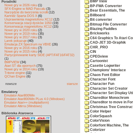
BMP View
Poradniki
Nowe gry w 2026 roku
(1)
BP-FWA Converter
SFX-Engine w MAD Pascalu
(3)
Bear Essentials, The
Narzędzie do tworzenia scrolli
(12)
Billboard
Kartridż Sparta DOS X
(6)
Usprawnienia magnetofonu XC12
(12)
Bit converter
Konserwacja stacji dysków 1050
(19)
Bitmap File Converter
Konserwacja magnetofonu XC12
(15)
Blazing Paddles
Nowe gry w 2020 roku
(2)
Brickworks
Nowe gry w 2019 roku
(35)
Nowe gry w 2017 roku
(3)
C64 Graphics To Atari Co
Larek pokazuje
(40)
CAD-JET 3D-Graphik
Emulacja ZX Spectrum na VBXE
(26)
CHR_PRO
Nowe gry w 2016 roku
(7)
Nowe gry w 2015 roku
(4)
CIN
Partycjonowanie karty SIDE (APT/FAT16/FAT32)
CPEGview
(1)
Cartoonist
BMPVIEW
(34)
Casette Logwriter
Atari ST dla opornych
(75)
Nowe gry w 2014 roku
(19)
Champions' Interlace
Tritone engine
(11)
Chaos Font Editor
QChan Engine
(6)
Character Font
nowsze
starsze
Character Fun
Character Set Creator
Emulatory
Character Set Display Util
Emulator Atari800Win
Chareditor Monochrom
Emulator Atari800Win PLus 4.0 (Windows)
Chareditor to move in Fo
Emulator Atari++ (multiplatform)
Emulator Altirra (Windows)
Christmas Tree Construct
Color Helper
Biblioteka Atarowca
ColorSquash
ColorVision
Colorfont Machine, The
Colorizer