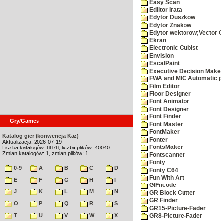
Easy Scan
Ediitor Irata
Edytor Duszkow
Edytor Znakow
Edytor wektorow;Vector 
Ekran
Electronic Cubist
Envision
EscalPaint
Executive Decision Make
FWA and MIC Automatic p
Film Editor
Floor Designer
Font Animator
Font Designer
Font Finder
Gry/Games
Font Master
FontMaker
Katalog gier (konwencja Kaz)
Fonter
Aktualizacja: 2026-07-19
FontsMaker
Liczba katalogów: 8878, liczba plików: 40040
Zmian katalogów: 1, zmian plików: 1
Fontscanner
Fonty
0-9
A
B
C
D
Fonty C64
Fun With Art
E
F
G
H
I
GIFncode
J
K
L
M
N
GR Block Cutter
GR Finder
O
P
Q
R
S
GR15-Picture-Fader
T
U
V
W
X
GR8-Picture-Fader