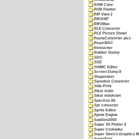
RAW Conv
RGB Painter
RIP View 2
RIP2HIP
RIP2Max
RLE Converter
RLE Picture Show!
RastaConverter pics
Read-MAC
Retoucher
Rubber Stamp
SDG
SGE
SHIMC Editor
Screen Dump II
Shapmaker
Sianokos Converter
Side-Print
Sikor Anim
Sikor miniAnim
Spectrus 88
Spr converter
Sprite Editor
Sprite Engine
SupGen2000
Super 3D Plotter II
Super Czolowka
Super Sketch Graphics M
SuperFont