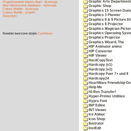
Graphic Arts Department
Organizowanie imprez Atari - dyskusja
Atari demoscene database - dyskusja
Graphic Shop
Colony Mobile - dyskusja
Graphics 15 Screen Dum
Colony Mobile - projekt
Graphics 3 Planner
Statystyki
Graphics 8 & 9 Picture Di
Graphics 8 Projector
Graphics Magician Picture
Graphics Operating Syst
Nowinki
tworzone dzięki
CuteNews
Graphics Projector
Graphics Wizard, The
HIP Animator anims
HIP Converter
HIP Viewer
HardCopyText
Hardcopy (v1)
Hardcopy (v2)
Hardcopy Fuer 7+ und 8
Hardcopy24
HeartWare Friendship Gr
Help Me
Hi-Res Transfer!
Hyper-Printer Utilities
Hypra Font
INP Editor
INT Viewer
Ice Abbuc
Icon Shop
Ilustrator
InstEdit