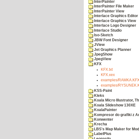
InterPainter
InterPainter File Maker
InterPainter View
Interlace Graphics Editor
Interlace Graphics View
Interlace Logo Designer
Interlace Studio
Iso-Sketch
JBW Font Designer
JView
Jet Graphics Planner
JpegShow
JpegView
KFX
KFX.txt
KFX.xex
examples/RAMKA.KF
examples/RYSUNEK.
KSS-Paint
Kleks
Koala Micro Illustrator, T
Koala Slideshow 130XE
KoalaPainter
Kompresor do grafiki z A
Konwenter
Krecha
LBS's Map Maker for Mod
LabelPlus
Leonardo