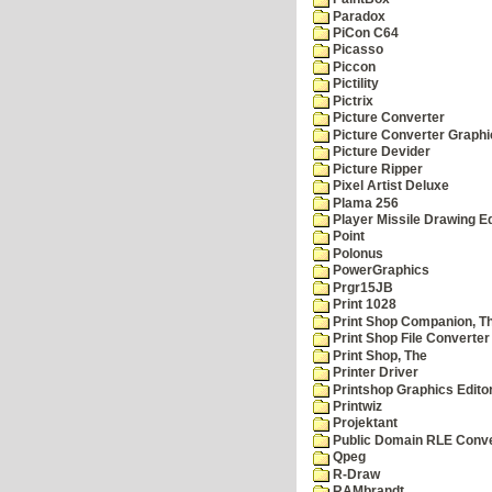
Paradox
PiCon C64
Picasso
Piccon
Pictility
Pictrix
Picture Converter
Picture Converter Graphi
Picture Devider
Picture Ripper
Pixel Artist Deluxe
Plama 256
Player Missile Drawing Ed
Point
Polonus
PowerGraphics
Prgr15JB
Print 1028
Print Shop Companion, T
Print Shop File Converter
Print Shop, The
Printer Driver
Printshop Graphics Edito
Printwiz
Projektant
Public Domain RLE Conve
Qpeg
R-Draw
RAMbrandt