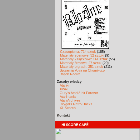
Czasopisma: 714 sztuk
(185)
Materiały scenowe: 32 sztuki
(9)
Materiały książkowe: 141 sztuk
(55)
Materiały firmowe: 27 sztuk
(20)
Materiały o grach: 351 sztuk
(211)
Spiżarnia Voya na Chomikuj.pl
Bajtek Redux
Zasoby wiedzy
Atariki
XWiki
Gury's Atari 8-bit Forever
Atarimania
Atari Archives
Drygol's Retro Hacks
XL Search
Kontakt
HI SCORE CAFÉ