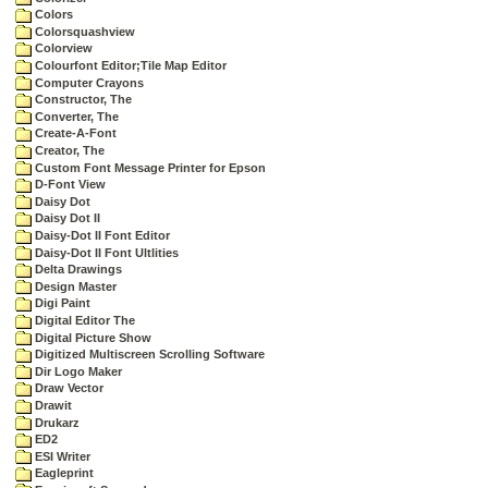
Colors
Colorsquashview
Colorview
Colourfont Editor;Tile Map Editor
Computer Crayons
Constructor, The
Converter, The
Create-A-Font
Creator, The
Custom Font Message Printer for Epson
D-Font View
Daisy Dot
Daisy Dot II
Daisy-Dot II Font Editor
Daisy-Dot II Font Ultlities
Delta Drawings
Design Master
Digi Paint
Digital Editor The
Digital Picture Show
Digitized Multiscreen Scrolling Software
Dir Logo Maker
Draw Vector
Drawit
Drukarz
ED2
ESI Writer
Eagleprint