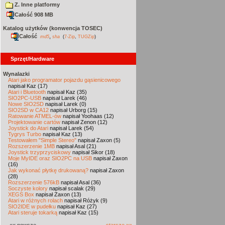
Z. Inne platformy
Całość 908 MB
Katalog użytków (konwencja TOSEC)
Całość
,
md5
sha
(
7-Zip
,
TUGZip
)
Sprzęt/Hardware
Wynalazki
Atari jako programator pojazdu gąsienicowego
napisał Kaz (17)
Atari i Bluetooth
napisał Kaz (35)
SIO2PC-USB
napisał Larek (46)
Nowe SIO2SD
napisał Larek (0)
SIO2SD w CA12
napisał Urborg (15)
Ratowanie ATMEL-ów
napisał Yoohaas (12)
Projektowanie cartów
napisał Zenon (12)
Joystick do Atari
napisał Larek (54)
Tygrys Turbo
napisał Kaz (13)
Testowałem "Simple Stereo"
napisał Zaxon (5)
Rozszerzenie 1MB
napisał Asal (21)
Joystick trzyprzyciskowy
napisał Sikor (18)
Moje MyIDE oraz SIO2PC na USB
napisał Zaxon
(16)
Jak wykonać płytkę drukowaną?
napisał Zaxon
(28)
Rozszerzenie 576kB
napisał Asal (36)
Soczyste kolory
napisał scalak (29)
XEGS Box
napisał Zaxon (13)
Atari w różnych rolach
napisał Różyk (9)
SIO2IDE w pudełku
napisał Kaz (27)
Atari steruje tokarką
napisał Kaz (15)