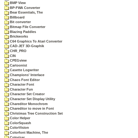
BMP View
BP-FWA Converter
Bear Essentials, The
Billboard
Bit converter
Bitmap File Converter
Blazing Paddles
Brickworks
C64 Graphics To Atari Converter
CAD-JET 3D-Graphik
CHR_PRO
CIN
CPEGview
Cartoonist
Casette Logwriter
Champions' Interlace
Chaos Font Editor
Character Font
Character Fun
Character Set Creator
Character Set Display Utility
Chareditor Monochrom
Chareditor to move in Font
Christmas Tree Construction Set
Color Helper
ColorSquash
ColorVision
Colorfont Machine, The
Colorizer