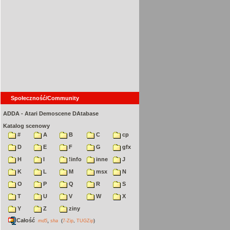
Społeczność/Community
ADDA - Atari Demoscene DAtabase
Katalog scenowy
#
A
B
C
cp
D
E
F
G
gfx
H
I
!info
inne
J
K
L
M
msx
N
O
P
Q
R
S
T
U
V
W
X
Y
Z
ziny
Całość
,
md5
sha
(
7-Zip
,
TUGZip
)