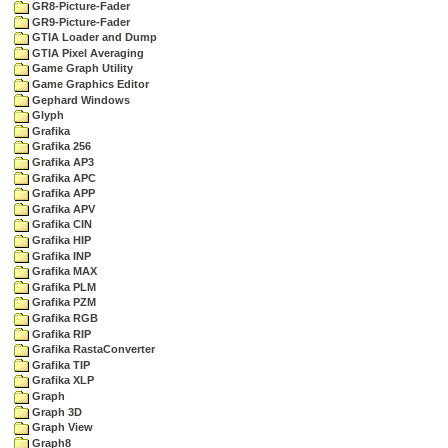
GR8-Picture-Fader
GR9-Picture-Fader
GTIA Loader and Dump
GTIA Pixel Averaging
Game Graph Utility
Game Graphics Editor
Gephard Windows
Glyph
Grafika
Grafika 256
Grafika AP3
Grafika APC
Grafika APP
Grafika APV
Grafika CIN
Grafika HIP
Grafika INP
Grafika MAX
Grafika PLM
Grafika PZM
Grafika RGB
Grafika RIP
Grafika RastaConverter
Grafika TIP
Grafika XLP
Graph
Graph 3D
Graph View
Graph8