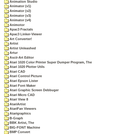
Animation Studio
Animator (v1)
Animator (v2)
Animator (v3)
Animator (v4)
Animotor
Apac3 Fractals
Apac3 Linker-Viewer
Art Converter!
Artist
Artist Unleashed
Artur
Ascii-Art Editor
Atari 1020 Color Printer Super Dumper Program, The
Atari 1020 Plotter Utils
Atari CAD
Atari Control Picture
Atari Epson Lister
Atari Font Maker
Atari Graphic Screen Debbuger
Atari Micro CAD
Atari View 8
AtariArtist
AtariFan Viewers
Atarigraphics
B-Graph
BBK Artist, The
BIG-FONT Machine
BMP Convert