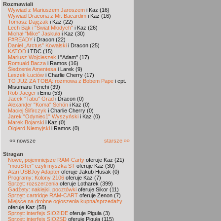
Rozmawiali
Wywiad z Mariuszem Jaroszem
i Kaz (16)
Wywiad Dracona z Mr. Bacardim
i Kaz (16)
Tomasz Dajczak
i Kaz (22)
Lech Bąk i "Świat Młodych"
i Kaz (26)
Michał "Mike" Jaskuła
i Kaz (30)
F#READY
i Dracon (22)
Daniel „Arctus” Kowalski
i Dracon (25)
KATOD
i TDC (15)
Mariusz Wojcieszek
i "Adam" (17)
Romuald Bacza
i Ramos (16)
Śledzenie Amentesa
i Larek (9)
Leszek Łuciów
i Charlie Cherry (17)
TO JUŻ ZA TOBĄ: rozmowa z Bobem Pape
i cpt.
Misumaru Tenchi (39)
Rob Jaeger
i Emu (53)
Jacek "Tabu" Grad
i Dracon (0)
Alexander "Koma" Schön
i Kaz (0)
Maciej Ślifirczyk
i Charlie Cherry (0)
Jarek "Odyniec1" Wyszyński
i Kaz (0)
Marek Bojarski
i Kaz (0)
Olgierd Niemyjski
i Ramos (0)
«« nowsze
starsze »»
Stragan
Nowe, pojemniejsze RAM-Carty
oferuje Kaz (21)
"mouSTer" czyli myszka ST
oferuje Kaz (30)
Atari USBJoy Adapter
oferuje Jakub Husak (0)
Programy: Kolony 2106
oferuje Kaz (7)
Sprzęt: rozszerzenia
oferuje Lotharek (399)
Gadżety: naklejki, pocztówki
oferuje Sikor (11)
Sprzęt: cartridge RAM-CART
oferuje Zenon (7)
Miejsce na drobne ogłoszenia kupna/sprzedaży
oferuje Kaz (58)
Sprzęt: interfejs SIO2IDE
oferuje Piguła (3)
Sprzęt: interfejs SIO2SD
oferuje Piguła (115)