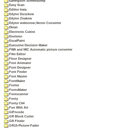
Earwigsoft Screendump
Easy Scan
Ediitor Irata
Edytor Duszkow
Edytor Znakow
Edytor wektorow;Vector Converter
Ekran
Electronic Cubist
Envision
EscalPaint
Executive Decision Maker
FWA and MIC Automatic picture converter
Film Editor
Floor Designer
Font Animator
Font Designer
Font Finder
Font Master
FontMaker
Fonter
FontsMaker
Fontscanner
Fonty
Fonty C64
Fun With Art
GIFncode
GR Block Cutter
GR Finder
GR15-Picture-Fader