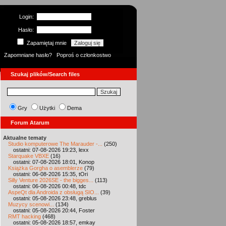
Login:
Hasło:
Zapamiętaj mnie
Zapomniane hasło?
Poproś o członkostwo
Szukaj plików/Search files
Gry
Użytki
Dema
Forum Atarum
Aktualne tematy
Studio komputerowe The Marauder -...
(250)
ostatni: 07-08-2026 19:23, lexx
Starquake VBXE
(16)
ostatni: 07-08-2026 18:01, Konop
Książka Gorgha o asemblerze
(79)
ostatni: 06-08-2026 15:35, tOri
Silly Venture 2026SE - the bigges...
(113)
ostatni: 06-08-2026 00:48, tdc
AspeQt dla Androida z obsługą SIO...
(39)
ostatni: 05-08-2026 23:48, greblus
Muzycy scenowi...
(134)
ostatni: 05-08-2026 20:44, Foster
RMT hacking
(468)
ostatni: 05-08-2026 18:57, emkay