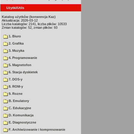
Użytki/Utils
Katalog użytków (konwencja Kaz)
Aktualizacja: 2026-03-12
Liczba katalogów: 2141, liczba plików: 10533
Zmian katalogów: 52, zmian plików: 93
1. Biuro
2. Grafika
3. Muzyka
4. Programowanie
5. Magnetofon
6. Stacja dyskietek
7. DOS-y
8. ROM-y
9. Rozne
B. Emulatory
C. Edukacyjne
D. Komunikacja
E. Diagnostyczne
F. Archiwizowanie i kompresowanie