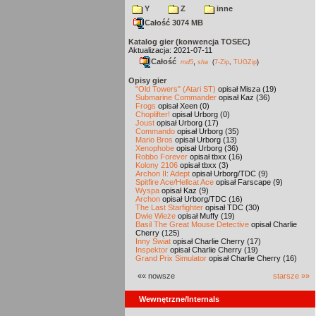
Y
Z
inne
Całość 3074 MB
Katalog gier (konwencja TOSEC)
Aktualizacja: 2021-07-11
Całość
,
md5
sha
(
7-Zip
,
TUGZip
)
Opisy gier
"Old Towers" (Atari ST)
opisał Misza (19)
Submarine Commander
opisał Kaz (36)
Frogs
opisał Xeen (0)
Choplifter!
opisał Urborg (0)
Joust
opisał Urborg (17)
Commando
opisał Urborg (35)
Mario Bros
opisał Urborg (13)
Xenophobe
opisał Urborg (36)
Robbo Forever
opisał tbxx (16)
Kolony 2106
opisał tbxx (3)
Archon II: Adept
opisał Urborg/TDC (9)
Spitfire Ace/Hellcat Ace
opisał Farscape (9)
Wyspa
opisał Kaz (9)
Archon
opisał Urborg/TDC (16)
The Last Starfighter
opisał TDC (30)
Dwie Wieże
opisał Muffy (19)
Basil The Great Mouse Detective
opisał Charlie
Cherry (125)
Inny Świat
opisał Charlie Cherry (17)
Inspektor
opisał Charlie Cherry (19)
Grand Prix Simulator
opisał Charlie Cherry (16)
«« nowsze
starsze »»
Wewnętrzne/Internals