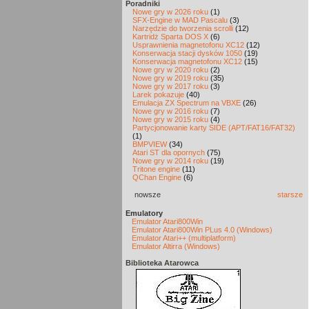
Poradniki
Nowe gry w 2026 roku
(1)
SFX-Engine w MAD Pascalu
(3)
Narzędzie do tworzenia scrolli
(12)
Kartridż Sparta DOS X
(6)
Usprawnienia magnetofonu XC12
(12)
Konserwacja stacji dysków 1050
(19)
Konserwacja magnetofonu XC12
(15)
Nowe gry w 2020 roku
(2)
Nowe gry w 2019 roku
(35)
Nowe gry w 2017 roku
(3)
Larek pokazuje
(40)
Emulacja ZX Spectrum na VBXE
(26)
Nowe gry w 2016 roku
(7)
Nowe gry w 2015 roku
(4)
Partycjonowanie karty SIDE (APT/FAT16/FAT32)
(1)
BMPVIEW
(34)
Atari ST dla opornych
(75)
Nowe gry w 2014 roku
(19)
Tritone engine
(11)
QChan Engine
(6)
nowsze
starsze
Emulatory
Emulator Atari800Win
Emulator Atari800Win PLus 4.0 (Windows)
Emulator Atari++ (multiplatform)
Emulator Altirra (Windows)
Biblioteka Atarowca