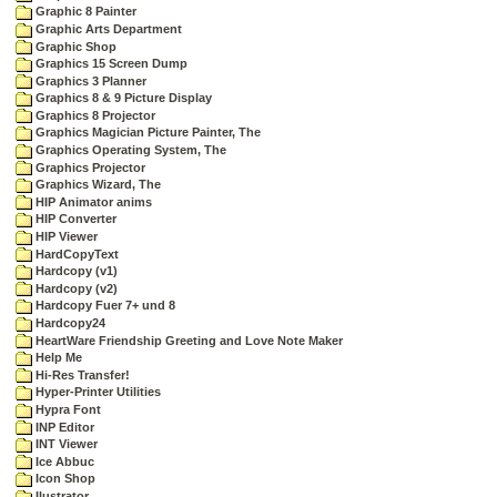
Graphic 8 Painter
Graphic Arts Department
Graphic Shop
Graphics 15 Screen Dump
Graphics 3 Planner
Graphics 8 & 9 Picture Display
Graphics 8 Projector
Graphics Magician Picture Painter, The
Graphics Operating System, The
Graphics Projector
Graphics Wizard, The
HIP Animator anims
HIP Converter
HIP Viewer
HardCopyText
Hardcopy (v1)
Hardcopy (v2)
Hardcopy Fuer 7+ und 8
Hardcopy24
HeartWare Friendship Greeting and Love Note Maker
Help Me
Hi-Res Transfer!
Hyper-Printer Utilities
Hypra Font
INP Editor
INT Viewer
Ice Abbuc
Icon Shop
Ilustrator