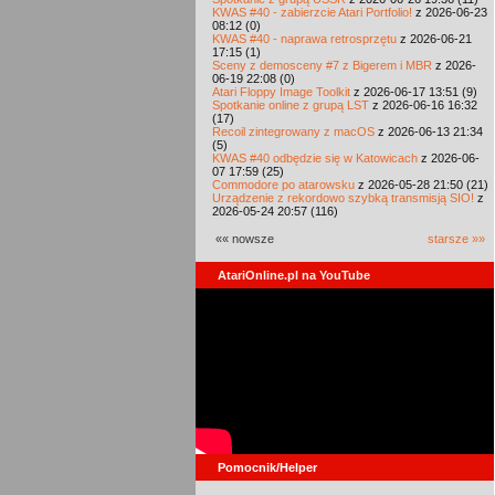
KWAS #40 - zabierzcie Atari Portfolio!
z 2026-06-23
08:12 (0)
KWAS #40 - naprawa retrosprzętu
z 2026-06-21
17:15 (1)
Sceny z demosceny #7 z Bigerem i MBR
z 2026-
06-19 22:08 (0)
Atari Floppy Image Toolkit
z 2026-06-17 13:51 (9)
Spotkanie online z grupą LST
z 2026-06-16 16:32
(17)
Recoil zintegrowany z macOS
z 2026-06-13 21:34
(5)
KWAS #40 odbędzie się w Katowicach
z 2026-06-
07 17:59 (25)
Commodore po atarowsku
z 2026-05-28 21:50 (21)
Urządzenie z rekordowo szybką transmisją SIO!
z
2026-05-24 20:57 (116)
«« nowsze
starsze »»
AtariOnline.pl na YouTube
Pomocnik/Helper