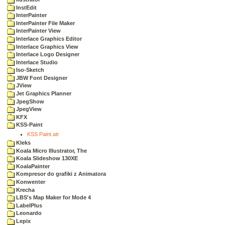
InstEdit
InterPainter
InterPainter File Maker
InterPainter View
Interlace Graphics Editor
Interlace Graphics View
Interlace Logo Designer
Interlace Studio
Iso-Sketch
JBW Font Designer
JView
Jet Graphics Planner
JpegShow
JpegView
KFX
KSS-Paint
KSS Paint.atr
Kleks
Koala Micro Illustrator, The
Koala Slideshow 130XE
KoalaPainter
Kompresor do grafiki z Animatora
Konwenter
Krecha
LBS's Map Maker for Mode 4
LabelPlus
Leonardo
Lepix