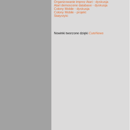
Organizowanie imprez Atari - dyskusja
Atari demoscene database - dyskusja
Colony Mobile - dyskusja
Colony Mobile - projekt
Statystyki
Nowinki
tworzone dzięki
CuteNews