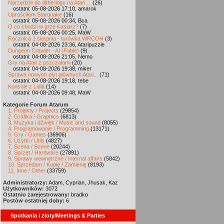
Narzędzie do ditheringu na Atari ...
(26)
ostatni: 05-08-2026 17:10, amarok
Uprościłem Starquake
(16)
ostatni: 05-08-2026 00:34, Bca
O co chodzi w grze Kasiarz?
(7)
ostatni: 05-08-2026 00:25, MaW
Rocznica 1 sierpnia - turówka WRCOH
(3)
ostatni: 04-08-2026 23:36, Ataripuzzle
Dungeon Crawler - AI (Fable)
(9)
ostatni: 04-08-2026 21:05, Nemo
Gry na Atari z pszczołami
(20)
ostatni: 04-08-2026 19:38, miker
Sprawa nowych płyt głównych Atari...
(71)
ostatni: 04-08-2026 19:18, tebe
Konsole z Lidla
(14)
ostatni: 04-08-2026 09:48, MaW
Kategorie Forum Atarum
1. Projekty / Projects
(29854)
2. Grafika / Graphics
(6813)
3. Muzyka i dźwięk / Music and sound
(8055)
4. Programowanie / Programming
(13171)
5. Gry / Games
(36906)
6. Użytki / Utils
(4827)
7. Scena / Scene
(20244)
8. Sprzęt / Hardware
(27891)
9. Sprawy wewnętrzne / Internal affairs
(5842)
10. Sprzedam / Kupię / Zamienię
(8193)
11. Inne / Other
(33759)
Administratorzy:
Adam, Cyprian, Jhusak, Kaz
Użytkowników:
3072
Ostatnio zarejestrowany:
bradko
Postów ostatniej doby:
6
Spotkania i zloty/Meetings & Parties