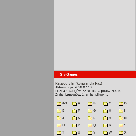
Gry/Games
Katalog gier (konwencja Kaz)
Aktualizacja: 2026-07-19
Liczba katalogów: 8878, liczba plików: 40040
Zmian katalogów: 1, zmian plików: 1
0-9
A
B
C
D
E
F
G
H
I
J
K
L
M
N
O
P
Q
R
S
T
U
V
W
X