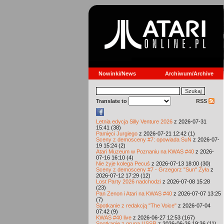
Nowinki/News
Archiwum/Archive
Translate to
RSS
Letnia edycja Silly Venture 2026
z 2026-07-31
15:41 (38)
Pamięci Jurgiego
z 2026-07-21 12:42 (1)
Sceny z demosceny #7: opowiada SuN
z 2026-07-
19 15:24 (2)
Atari Muzeum w Poznaniu na KWAS #40
z 2026-
07-16 16:10 (4)
Nie żyje kolega Pecuś
z 2026-07-13 18:00 (30)
Sceny z demosceny #7 - Grzegorz "Sun" Żyła
z
2026-07-12 17:29 (12)
Lost Party 2026 nadchodzi
z 2026-07-08 15:28
(23)
Pan Zenon i Atari na KWAS #40
z 2026-07-07 13:25
(7)
Spotkanie z redakcją "The Voice"
z 2026-07-04
07:42 (9)
KWAS #40 live
z 2026-06-27 12:53 (167)
Spotkanie z grupą USSR
z 2026-06-26 19:36 (11)