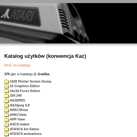
Katalog użytków (konwencja Kaz)
Wróc do katalogu
375
gier w katalogu
2. Grafika
:
1020 Plotter Screen Dump
15 Graphics Editor
16x16 Fonts Editor
320 240
A8JDPEG
A8Jdpeg 0.8
APACShow
APACView
APP View
ASCII maker
ATASCII Art Editor
ATASCII animations