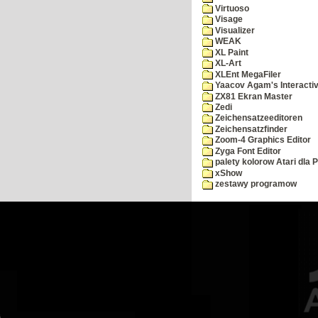
Virtuoso
Visage
Visualizer
WEAK
XL Paint
XL-Art
XLEnt MegaFiler
Yaacov Agam's Interactiv
ZX81 Ekran Master
Zedi
Zeichensatzeeditoren
Zeichensatzfinder
Zoom-4 Graphics Editor
Zyga Font Editor
palety kolorow Atari dla 
xShow
zestawy programow