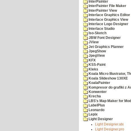
InterPainter
InterPainter File Maker
InterPainter View
Interlace Graphics Editor
Interlace Graphics View
Interlace Logo Designer
Interlace Studio
Iso-Sketch
JBW Font Designer
JView
Jet Graphics Planner
JpegShow
JpegView
KFX
KSS-Paint
Kleks
Koala Micro Illustrator, T
Koala Slideshow 130XE
KoalaPainter
Kompresor do grafiki z A
Konwenter
Krecha
LBS's Map Maker for Mod
LabelPlus
Leonardo
Lepix
Light Designer
Light Designer.atx
Light Designer.pro