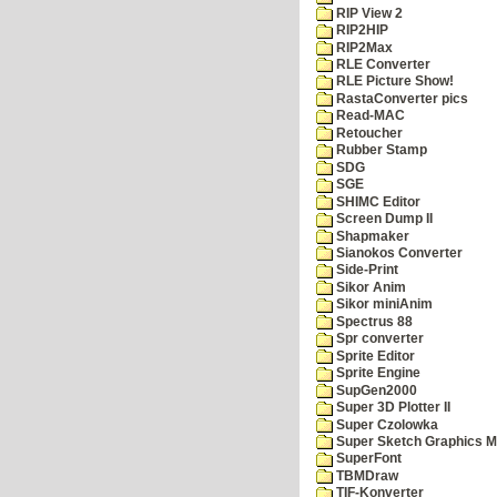
RIP View 2
RIP2HIP
RIP2Max
RLE Converter
RLE Picture Show!
RastaConverter pics
Read-MAC
Retoucher
Rubber Stamp
SDG
SGE
SHIMC Editor
Screen Dump II
Shapmaker
Sianokos Converter
Side-Print
Sikor Anim
Sikor miniAnim
Spectrus 88
Spr converter
Sprite Editor
Sprite Engine
SupGen2000
Super 3D Plotter II
Super Czolowka
Super Sketch Graphics M
SuperFont
TBMDraw
TIF-Konverter