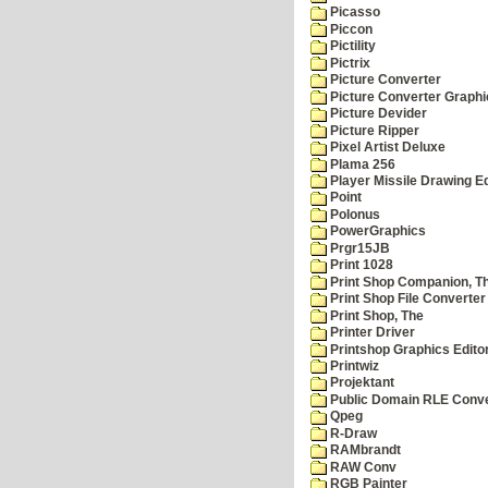
Picasso
Piccon
Pictility
Pictrix
Picture Converter
Picture Converter Graphi
Picture Devider
Picture Ripper
Pixel Artist Deluxe
Plama 256
Player Missile Drawing Ed
Point
Polonus
PowerGraphics
Prgr15JB
Print 1028
Print Shop Companion, T
Print Shop File Converter
Print Shop, The
Printer Driver
Printshop Graphics Edito
Printwiz
Projektant
Public Domain RLE Conve
Qpeg
R-Draw
RAMbrandt
RAW Conv
RGB Painter