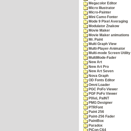
Megacolor Editor
Micro Illustrator
Micro-Painter
Mini Camo Fonter
Mode 9 Pixel Averaging
Modulator Znakow
Movie Maker
Movie Maker animations
Mr. Paint
Multi Graph View
Multi-Player-Animator
Multi-mode Screen Utility
MultiMode-Fader
New Art
New Art Pro
New Art Seven
Nova Graph
OD Fonts Editor
Omni Loader
PGC PoFo Viewer
PGF PoFo Viewer
PIXeL PaINT
PMG Designer
PTRFont
Paint 256
Paint-256 Fader
PaintBox
Paradox
PiCon C64