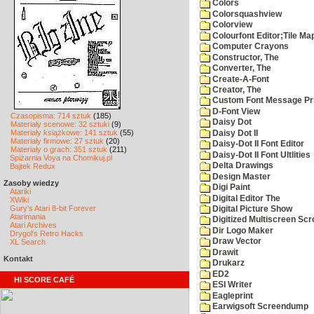
Colors
Colorsquashview
Colorview
Colourfont Editor;Tile Ma
Computer Crayons
Constructor, The
Converter, The
Create-A-Font
Creator, The
Custom Font Message Pri
D-Font View
Czasopisma: 714 sztuk
(185)
Daisy Dot
Materiały scenowe: 32 sztuki
(9)
Materiały książkowe: 141 sztuk
(55)
Daisy Dot II
Materiały firmowe: 27 sztuk
(20)
Daisy-Dot II Font Editor
Materiały o grach: 351 sztuk
(211)
Daisy-Dot II Font Ultlities
Spiżarnia Voya na Chomikuj.pl
Delta Drawings
Bajtek Redux
Design Master
Zasoby wiedzy
Digi Paint
Atariki
Digital Editor The
XWiki
Gury's Atari 8-bit Forever
Digital Picture Show
Atarimania
Digitized Multiscreen Scr
Atari Archives
Dir Logo Maker
Drygol's Retro Hacks
Draw Vector
XL Search
Drawit
Kontakt
Drukarz
ED2
HI SCORE CAFÉ
ESI Writer
Eagleprint
Earwigsoft Screendump