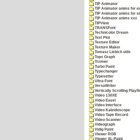
TIP Animator
TIP Animator anims for 
TIP Animator anims for s
TIP Animator anims xxx
TIPView
TRANSFont
Technicolor Dream
Text Plot
Texture Editor
Texture Maker
Tomasz Liebich utils
Tops Graph
Trzmiel
Turbo Paint
Typechanger
Typesetter
Ultra-Font
VersaWriter
Vertically Scrolling Playfi
Video 130XE
Video Easel
Video Interface
Video Kaleidoscope
Video Tape Record
Video-Scanner
Videograph
Vidig Paint
Viewer RGB
Viewer XL-Paint