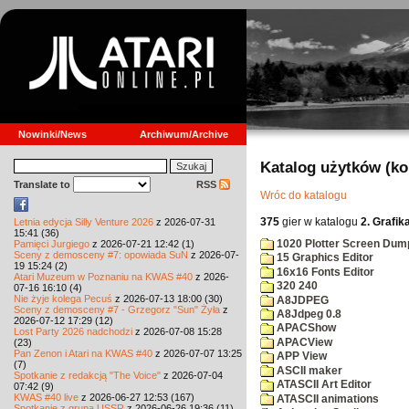
Nowinki/News
Archiwum/Archive
Katalog użytków (k
Translate to
RSS
Wróc do katalogu
375
gier w katalogu
2. Grafik
Letnia edycja Silly Venture 2026
z 2026-07-31
15:41 (36)
1020 Plotter Screen Dum
Pamięci Jurgiego
z 2026-07-21 12:42 (1)
Sceny z demosceny #7: opowiada SuN
z 2026-07-
15 Graphics Editor
19 15:24 (2)
16x16 Fonts Editor
Atari Muzeum w Poznaniu na KWAS #40
z 2026-
320 240
07-16 16:10 (4)
Nie żyje kolega Pecuś
z 2026-07-13 18:00 (30)
A8JDPEG
Sceny z demosceny #7 - Grzegorz "Sun" Żyła
z
A8Jdpeg 0.8
2026-07-12 17:29 (12)
APACShow
Lost Party 2026 nadchodzi
z 2026-07-08 15:28
APACView
(23)
Pan Zenon i Atari na KWAS #40
z 2026-07-07 13:25
APP View
(7)
ASCII maker
Spotkanie z redakcją "The Voice"
z 2026-07-04
ATASCII Art Editor
07:42 (9)
KWAS #40 live
z 2026-06-27 12:53 (167)
ATASCII animations
Spotkanie z grupą USSR
z 2026-06-26 19:36 (11)