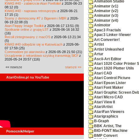
Animation Studio
KWAS #40 - zabierzcie Atari Portfolio!
z 2026-06-23
Animator (v1)
08:12 (0)
KWAS #40 - naprawa retrosprzętu
z 2026-06-21
Animator (v2)
17:15 (1)
Animator (v3)
Sceny z demosceny #7 z Bigerem i MBR
z 2026-
Animator (v4)
06-19 22:08 (0)
Animotor
Atari Floppy Image Toolkit
z 2026-06-17 13:51 (9)
Spotkanie online z grupą LST
z 2026-06-16 16:32
Apac3 Fractals
(16)
Apac3 Linker-Viewer
Recoil zintegrowany z macOS
z 2026-06-13 21:34
Art Converter!
(5)
KWAS #40 odbędzie się w Katowicach
z 2026-06-
Artist
07 17:59 (25)
Artist Unleashed
Commodore po atarowsku
z 2026-05-28 21:50 (21)
Artur
Urządzenie z rekordowo szybką transmisją SIO!
z
Ascii-Art Editor
2026-05-24 20:57 (116)
Atari 1020 Color Printer
«« nowsze
starsze »»
Atari 1020 Plotter Utils
Atari CAD
AtariOnline.pl na YouTube
Atari Control Picture
Atari Epson Lister
Atari Font Maker
Atari Graphic Screen De
Atari Micro CAD
Atari View 8
AtariArtist
AtariFan Viewers
Atarigraphics
B-Graph
BBK Artist, The
BIG-FONT Machine
Pomocnik/Helper
BMP Convert