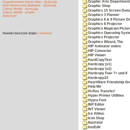
Graphic Arts Department
Organizowanie imprez Atari - dyskusja
Atari demoscene database - dyskusja
Graphic Shop
Colony Mobile - dyskusja
Graphics 15 Screen Dum
Colony Mobile - projekt
Graphics 3 Planner
Statystyki
Graphics 8 & 9 Picture Di
Graphics 8 Projector
Graphics Magician Picture
Graphics Operating Syst
Nowinki
tworzone dzięki
CuteNews
Graphics Projector
Graphics Wizard, The
HIP Animator anims
HIP Converter
HIP Viewer
HardCopyText
Hardcopy (v1)
Hardcopy (v2)
Hardcopy Fuer 7+ und 8
Hardcopy24
HeartWare Friendship Gr
Help Me
Hi-Res Transfer!
Hyper-Printer Utilities
Hypra Font
INP Editor
INT Viewer
Ice Abbuc
Icon Shop
Ilustrator
InstEdit