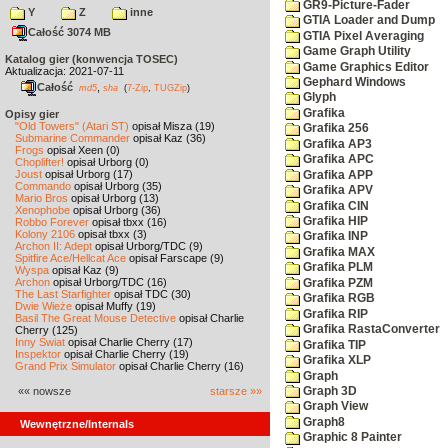
GR9-Picture-Fader
Y
Z
inne
GTIA Loader and Dump
Całość 3074 MB
GTIA Pixel Averaging
Game Graph Utility
Katalog gier (konwencja TOSEC)
Game Graphics Editor
Aktualizacja: 2021-07-11
Gephard Windows
Całość
,
md5
sha
(
7-Zip
,
TUGZip
)
Glyph
Grafika
Opisy gier
"Old Towers" (Atari ST)
opisał Misza (19)
Grafika 256
Submarine Commander
opisał Kaz (36)
Grafika AP3
Frogs
opisał Xeen (0)
Grafika APC
Choplifter!
opisał Urborg (0)
Joust
opisał Urborg (17)
Grafika APP
Commando
opisał Urborg (35)
Grafika APV
Mario Bros
opisał Urborg (13)
Grafika CIN
Xenophobe
opisał Urborg (36)
Grafika HIP
Robbo Forever
opisał tbxx (16)
Kolony 2106
opisał tbxx (3)
Grafika INP
Archon II: Adept
opisał Urborg/TDC (9)
Grafika MAX
Spitfire Ace/Hellcat Ace
opisał Farscape (9)
Grafika PLM
Wyspa
opisał Kaz (9)
Archon
opisał Urborg/TDC (16)
Grafika PZM
The Last Starfighter
opisał TDC (30)
Grafika RGB
Dwie Wieże
opisał Muffy (19)
Grafika RIP
Basil The Great Mouse Detective
opisał Charlie
Grafika RastaConverter
Cherry (125)
Inny Świat
opisał Charlie Cherry (17)
Grafika TIP
Inspektor
opisał Charlie Cherry (19)
Grafika XLP
Grand Prix Simulator
opisał Charlie Cherry (16)
Graph
«« nowsze
starsze »»
Graph 3D
Graph View
Graph8
Wewnętrzne/Internals
Graphic 8 Painter