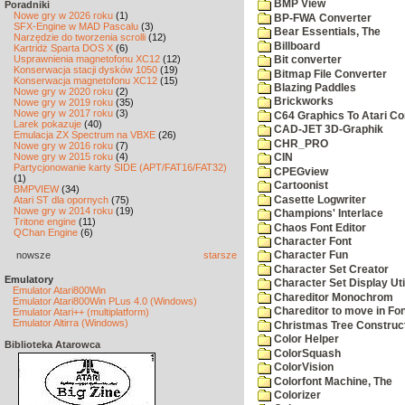
BMP View
Poradniki
Nowe gry w 2026 roku
(1)
BP-FWA Converter
SFX-Engine w MAD Pascalu
(3)
Bear Essentials, The
Narzędzie do tworzenia scrolli
(12)
Billboard
Kartridż Sparta DOS X
(6)
Usprawnienia magnetofonu XC12
(12)
Bit converter
Konserwacja stacji dysków 1050
(19)
Bitmap File Converter
Konserwacja magnetofonu XC12
(15)
Blazing Paddles
Nowe gry w 2020 roku
(2)
Brickworks
Nowe gry w 2019 roku
(35)
Nowe gry w 2017 roku
(3)
C64 Graphics To Atari Co
Larek pokazuje
(40)
CAD-JET 3D-Graphik
Emulacja ZX Spectrum na VBXE
(26)
CHR_PRO
Nowe gry w 2016 roku
(7)
Nowe gry w 2015 roku
(4)
CIN
Partycjonowanie karty SIDE (APT/FAT16/FAT32)
CPEGview
(1)
Cartoonist
BMPVIEW
(34)
Casette Logwriter
Atari ST dla opornych
(75)
Nowe gry w 2014 roku
(19)
Champions' Interlace
Tritone engine
(11)
Chaos Font Editor
QChan Engine
(6)
Character Font
nowsze
starsze
Character Fun
Character Set Creator
Emulatory
Character Set Display Util
Emulator Atari800Win
Chareditor Monochrom
Emulator Atari800Win PLus 4.0 (Windows)
Chareditor to move in Fo
Emulator Atari++ (multiplatform)
Emulator Altirra (Windows)
Christmas Tree Construct
Color Helper
Biblioteka Atarowca
ColorSquash
ColorVision
Colorfont Machine, The
Colorizer