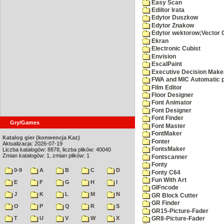
Easy Scan
Ediitor Irata
Edytor Duszkow
Edytor Znakow
Edytor wektorow;Vector 
Ekran
Electronic Cubist
Envision
EscalPaint
Executive Decision Make
FWA and MIC Automatic p
Film Editor
Floor Designer
Font Animator
Font Designer
Font Finder
Gry/Games
Font Master
FontMaker
Katalog gier (konwencja Kaz)
Fonter
Aktualizacja: 2026-07-19
FontsMaker
Liczba katalogów: 8878, liczba plików: 40040
Zmian katalogów: 1, zmian plików: 1
Fontscanner
Fonty
0-9
A
B
C
D
Fonty C64
Fun With Art
E
F
G
H
I
GIFncode
J
K
L
M
N
GR Block Cutter
GR Finder
O
P
Q
R
S
GR15-Picture-Fader
T
U
V
W
X
GR8-Picture-Fader