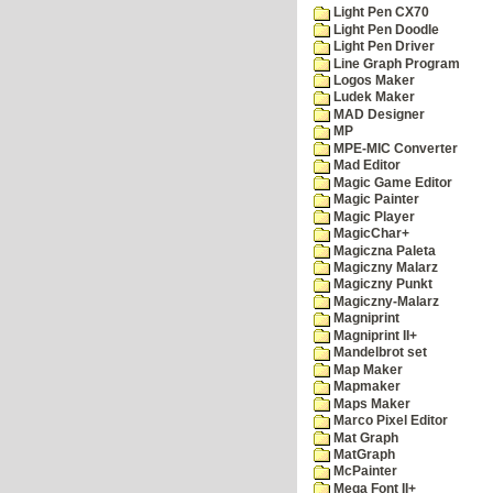
Light Pen CX70
Light Pen Doodle
Light Pen Driver
Line Graph Program
Logos Maker
Ludek Maker
MAD Designer
MP
MPE-MIC Converter
Mad Editor
Magic Game Editor
Magic Painter
Magic Player
MagicChar+
Magiczna Paleta
Magiczny Malarz
Magiczny Punkt
Magiczny-Malarz
Magniprint
Magniprint II+
Mandelbrot set
Map Maker
Mapmaker
Maps Maker
Marco Pixel Editor
Mat Graph
MatGraph
McPainter
Mega Font II+