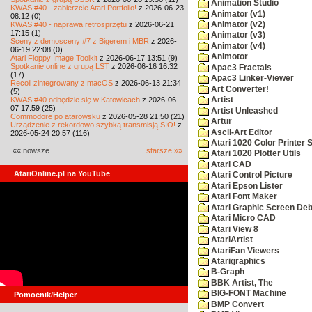
Animation Studio
KWAS #40 - zabierzcie Atari Portfolio!
z 2026-06-23
Animator (v1)
08:12 (0)
KWAS #40 - naprawa retrosprzętu
z 2026-06-21
Animator (v2)
17:15 (1)
Animator (v3)
Sceny z demosceny #7 z Bigerem i MBR
z 2026-
Animator (v4)
06-19 22:08 (0)
Animotor
Atari Floppy Image Toolkit
z 2026-06-17 13:51 (9)
Spotkanie online z grupą LST
z 2026-06-16 16:32
Apac3 Fractals
(17)
Apac3 Linker-Viewer
Recoil zintegrowany z macOS
z 2026-06-13 21:34
Art Converter!
(5)
KWAS #40 odbędzie się w Katowicach
z 2026-06-
Artist
07 17:59 (25)
Artist Unleashed
Commodore po atarowsku
z 2026-05-28 21:50 (21)
Artur
Urządzenie z rekordowo szybką transmisją SIO!
z
Ascii-Art Editor
2026-05-24 20:57 (116)
Atari 1020 Color Printer
«« nowsze
starsze »»
Atari 1020 Plotter Utils
Atari CAD
AtariOnline.pl na YouTube
Atari Control Picture
Atari Epson Lister
Atari Font Maker
Atari Graphic Screen De
Atari Micro CAD
Atari View 8
AtariArtist
AtariFan Viewers
Atarigraphics
B-Graph
BBK Artist, The
BIG-FONT Machine
Pomocnik/Helper
BMP Convert