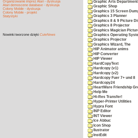
Organizowanie imprez Atari - dyskusja
Graphic Arts Department
Atari demoscene database - dyskusja
Graphic Shop
Colony Mobile - dyskusja
Graphics 15 Screen Dum
Colony Mobile - projekt
Graphics 3 Planner
Statystyki
Graphics 8 & 9 Picture Di
Graphics 8 Projector
Graphics Magician Picture
Nowinki
tworzone dzięki
CuteNews
Graphics Operating Syst
Graphics Projector
Graphics Wizard, The
HIP Animator anims
HIP Converter
HIP Viewer
HardCopyText
Hardcopy (v1)
Hardcopy (v2)
Hardcopy Fuer 7+ und 8
Hardcopy24
HeartWare Friendship Gr
Help Me
Hi-Res Transfer!
Hyper-Printer Utilities
Hypra Font
INP Editor
INT Viewer
Ice Abbuc
Icon Shop
Ilustrator
InstEdit