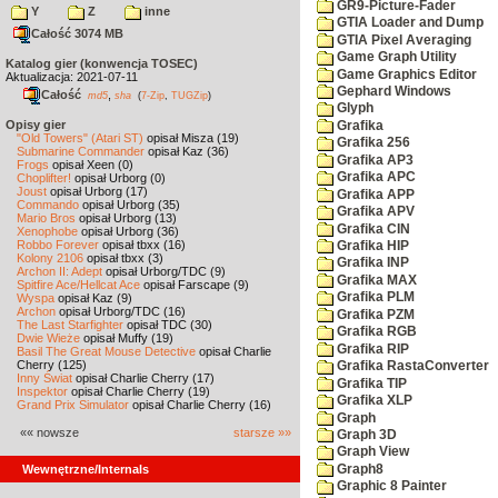
GR9-Picture-Fader
Y
Z
inne
GTIA Loader and Dump
Całość 3074 MB
GTIA Pixel Averaging
Game Graph Utility
Katalog gier (konwencja TOSEC)
Game Graphics Editor
Aktualizacja: 2021-07-11
Gephard Windows
Całość
,
md5
sha
(
7-Zip
,
TUGZip
)
Glyph
Opisy gier
Grafika
"Old Towers" (Atari ST)
opisał Misza (19)
Grafika 256
Submarine Commander
opisał Kaz (36)
Grafika AP3
Frogs
opisał Xeen (0)
Grafika APC
Choplifter!
opisał Urborg (0)
Joust
opisał Urborg (17)
Grafika APP
Commando
opisał Urborg (35)
Grafika APV
Mario Bros
opisał Urborg (13)
Grafika CIN
Xenophobe
opisał Urborg (36)
Robbo Forever
opisał tbxx (16)
Grafika HIP
Kolony 2106
opisał tbxx (3)
Grafika INP
Archon II: Adept
opisał Urborg/TDC (9)
Grafika MAX
Spitfire Ace/Hellcat Ace
opisał Farscape (9)
Grafika PLM
Wyspa
opisał Kaz (9)
Archon
opisał Urborg/TDC (16)
Grafika PZM
The Last Starfighter
opisał TDC (30)
Grafika RGB
Dwie Wieże
opisał Muffy (19)
Grafika RIP
Basil The Great Mouse Detective
opisał Charlie
Cherry (125)
Grafika RastaConverter
Inny Świat
opisał Charlie Cherry (17)
Grafika TIP
Inspektor
opisał Charlie Cherry (19)
Grafika XLP
Grand Prix Simulator
opisał Charlie Cherry (16)
Graph
«« nowsze
starsze »»
Graph 3D
Graph View
Graph8
Wewnętrzne/Internals
Graphic 8 Painter