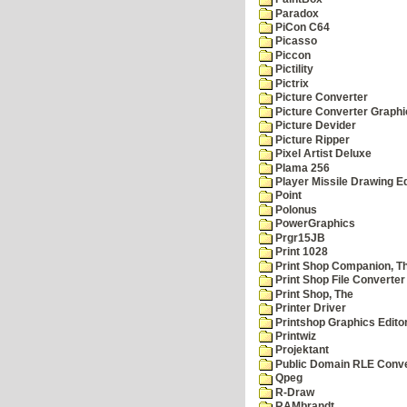
Paradox
PiCon C64
Picasso
Piccon
Pictility
Pictrix
Picture Converter
Picture Converter Graphi
Picture Devider
Picture Ripper
Pixel Artist Deluxe
Plama 256
Player Missile Drawing Ed
Point
Polonus
PowerGraphics
Prgr15JB
Print 1028
Print Shop Companion, T
Print Shop File Converter
Print Shop, The
Printer Driver
Printshop Graphics Edito
Printwiz
Projektant
Public Domain RLE Conve
Qpeg
R-Draw
RAMbrandt