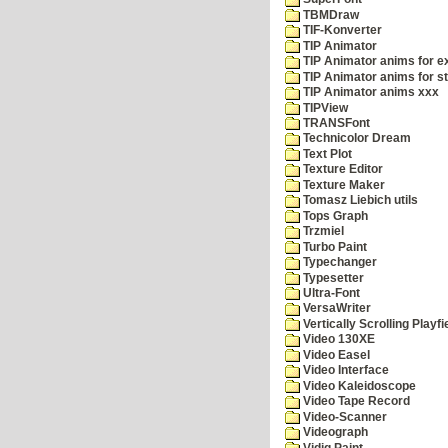
TBMDraw
TIF-Konverter
TIP Animator
TIP Animator anims for 
TIP Animator anims for s
TIP Animator anims xxx
TIPView
TRANSFont
Technicolor Dream
Text Plot
Texture Editor
Texture Maker
Tomasz Liebich utils
Tops Graph
Trzmiel
Turbo Paint
Typechanger
Typesetter
Ultra-Font
VersaWriter
Vertically Scrolling Playfi
Video 130XE
Video Easel
Video Interface
Video Kaleidoscope
Video Tape Record
Video-Scanner
Videograph
Vidig Paint