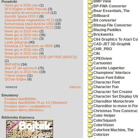
BMP View
Poradniki
Nowe gry w 2026 roku
(1)
BP-FWA Converter
SFX-Engine w MAD Pascalu
(3)
Bear Essentials, The
Narzędzie do tworzenia scrolli
(12)
Billboard
Kartridż Sparta DOS X
(6)
Usprawnienia magnetofonu XC12
(12)
Bit converter
Konserwacja stacji dysków 1050
(19)
Bitmap File Converter
Konserwacja magnetofonu XC12
(15)
Blazing Paddles
Nowe gry w 2020 roku
(2)
Brickworks
Nowe gry w 2019 roku
(35)
Nowe gry w 2017 roku
(3)
C64 Graphics To Atari Co
Larek pokazuje
(40)
CAD-JET 3D-Graphik
Emulacja ZX Spectrum na VBXE
(26)
CHR_PRO
Nowe gry w 2016 roku
(7)
Nowe gry w 2015 roku
(4)
CIN
Partycjonowanie karty SIDE (APT/FAT16/FAT32)
CPEGview
(1)
Cartoonist
BMPVIEW
(34)
Casette Logwriter
Atari ST dla opornych
(75)
Nowe gry w 2014 roku
(19)
Champions' Interlace
Tritone engine
(11)
Chaos Font Editor
QChan Engine
(6)
Character Font
nowsze
starsze
Character Fun
Character Set Creator
Emulatory
Character Set Display Util
Emulator Atari800Win
Chareditor Monochrom
Emulator Atari800Win PLus 4.0 (Windows)
Chareditor to move in Fo
Emulator Atari++ (multiplatform)
Emulator Altirra (Windows)
Christmas Tree Construct
Color Helper
Biblioteka Atarowca
ColorSquash
ColorVision
Colorfont Machine, The
Colorizer