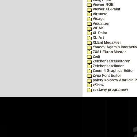
Viewer RGB
Viewer XL-Paint
Virtuoso
Visage
Visualizer
WEAK
XL Paint
XL-Art
XLEnt MegaFiler
Yaacov Agam's Interactiv
ZX81 Ekran Master
Zedi
Zeichensatzeeditoren
Zeichensatzfinder
Zoom-4 Graphics Editor
Zyga Font Editor
palety kolorow Atari dla 
xShow
zestawy programow