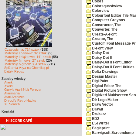
Colors
Colorsquashview
Colorview
Colourfont Editor;Tile Ma
Computer Crayons
Constructor, The
Converter, The
Create-A-Font
Creator, The
Custom Font Message Pri
D-Font View
Czasopisma: 714 sztuk
(185)
Daisy Dot
Materiały scenowe: 32 sztuki
(9)
Materiały książkowe: 141 sztuk
(55)
Daisy Dot II
Materiały firmowe: 27 sztuk
(20)
Daisy-Dot II Font Editor
Materiały o grach: 351 sztuk
(211)
Daisy-Dot II Font Ultlities
Spiżarnia Voya na Chomikuj.pl
Bajtek Redux
Delta Drawings
Design Master
Zasoby wiedzy
Digi Paint
Atariki
Digital Editor The
XWiki
Gury's Atari 8-bit Forever
Digital Picture Show
Atarimania
Digitized Multiscreen Scr
Atari Archives
Dir Logo Maker
Drygol's Retro Hacks
XL Search
Draw Vector
Drawit
Kontakt
Drukarz
ED2
HI SCORE CAFÉ
ESI Writer
Eagleprint
Earwigsoft Screendump