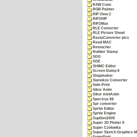
RAW Conv
RGB Painter
RIP View 2
RIP2HIP
RIP2Max
RLE Converter
RLE Picture Show!
RastaConverter pics
Read-MAC
Retoucher
Rubber Stamp
SDG
SGE
SHIMC Editor
Screen Dump II
Shapmaker
Sianokos Converter
Side-Print
Sikor Anim
Sikor miniAnim
Spectrus 88
Spr converter
Sprite Editor
Sprite Engine
SupGen2000
Super 3D Plotter II
Super Czolowka
Super Sketch Graphics M
SuperFont