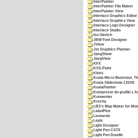
InterPainter
InterPainter File Maker
InterPainter View
Interlace Graphics Editor
Interlace Graphics View
Interlace Logo Designer
Interlace Studio
Iso-Sketch
JBW Font Designer
JView
Jet Graphics Planner
JpegShow
JpegView
KFX
KSS-Paint
Kleks
Koala Micro Illustrator, T
Koala Slideshow 130XE
KoalaPainter
Kompresor do grafiki z A
Konwenter
Krecha
LBS's Map Maker for Mod
LabelPlus
Leonardo
Lepix
Light Designer
Light Pen CX70
Light Pen Doodle