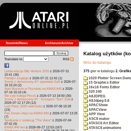
Nowinki/News
Archiwum/Archive
Katalog użytków (k
Translate to
RSS
Wróc do katalogu
375
gier w katalogu
2. Grafik
Letnia edycja Silly Venture 2026
z 2026-07-31
15:41 (36)
1020 Plotter Screen Dum
Pamięci Jurgiego
z 2026-07-21 12:42 (1)
Sceny z demosceny #7: opowiada SuN
z 2026-07-
15 Graphics Editor
19 15:24 (2)
16x16 Fonts Editor
Atari Muzeum w Poznaniu na KWAS #40
z 2026-
320 240
07-16 16:10 (4)
Nie żyje kolega Pecuś
z 2026-07-13 18:00 (30)
A8JDPEG
Sceny z demosceny #7 - Grzegorz "Sun" Żyła
z
A8Jdpeg 0.8
2026-07-12 17:29 (12)
APACShow
Lost Party 2026 nadchodzi
z 2026-07-08 15:28
APACView
(23)
Pan Zenon i Atari na KWAS #40
z 2026-07-07 13:25
APP View
(7)
ASCII maker
Spotkanie z redakcją "The Voice"
z 2026-07-04
ATASCII Art Editor
07:42 (9)
KWAS #40 live
z 2026-06-27 12:53 (167)
ATASCII animations
Spotkanie z grupą USSR
z 2026-06-26 19:36 (11)