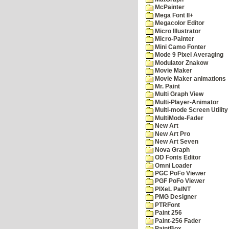
McPainter
Mega Font II+
Megacolor Editor
Micro Illustrator
Micro-Painter
Mini Camo Fonter
Mode 9 Pixel Averaging
Modulator Znakow
Movie Maker
Movie Maker animations
Mr. Paint
Multi Graph View
Multi-Player-Animator
Multi-mode Screen Utility
MultiMode-Fader
New Art
New Art Pro
New Art Seven
Nova Graph
OD Fonts Editor
Omni Loader
PGC PoFo Viewer
PGF PoFo Viewer
PIXeL PaINT
PMG Designer
PTRFont
Paint 256
Paint-256 Fader
PaintBox