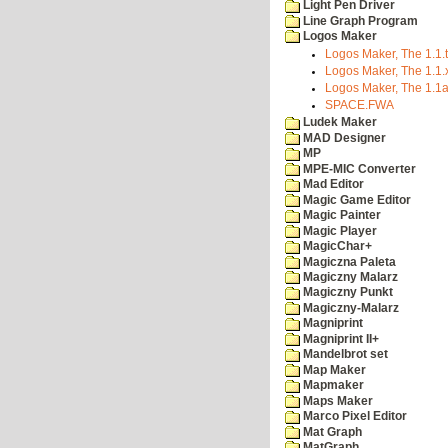
Light Pen Driver
Line Graph Program
Logos Maker
Logos Maker, The 1.1.t
Logos Maker, The 1.1.
Logos Maker, The 1.1a
SPACE.FWA
Ludek Maker
MAD Designer
MP
MPE-MIC Converter
Mad Editor
Magic Game Editor
Magic Painter
Magic Player
MagicChar+
Magiczna Paleta
Magiczny Malarz
Magiczny Punkt
Magiczny-Malarz
Magniprint
Magniprint II+
Mandelbrot set
Map Maker
Mapmaker
Maps Maker
Marco Pixel Editor
Mat Graph
MatGraph