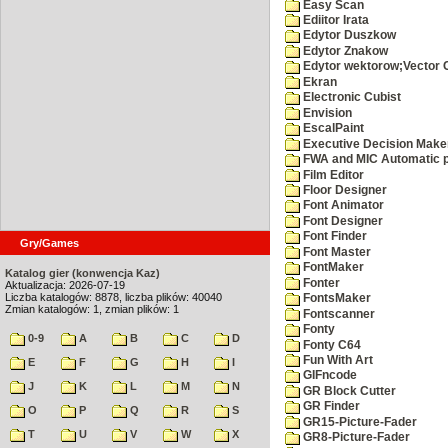
Easy Scan
Ediitor Irata
Edytor Duszkow
Edytor Znakow
Edytor wektorow;Vector 
Ekran
Electronic Cubist
Envision
EscalPaint
Executive Decision Make
FWA and MIC Automatic p
Film Editor
Floor Designer
Font Animator
Font Designer
Font Finder
Gry/Games
Font Master
FontMaker
Katalog gier (konwencja Kaz)
Fonter
Aktualizacja: 2026-07-19
Liczba katalogów: 8878, liczba plików: 40040
FontsMaker
Zmian katalogów: 1, zmian plików: 1
Fontscanner
Fonty
0-9
A
B
C
D
Fonty C64
Fun With Art
E
F
G
H
I
GIFncode
J
K
L
M
N
GR Block Cutter
GR Finder
O
P
Q
R
S
GR15-Picture-Fader
T
U
V
W
X
GR8-Picture-Fader