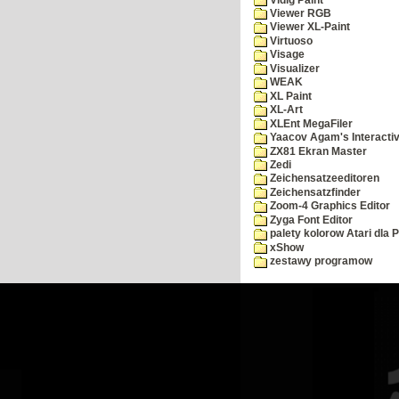
Viewer RGB
Viewer XL-Paint
Virtuoso
Visage
Visualizer
WEAK
XL Paint
XL-Art
XLEnt MegaFiler
Yaacov Agam's Interactiv
ZX81 Ekran Master
Zedi
Zeichensatzeeditoren
Zeichensatzfinder
Zoom-4 Graphics Editor
Zyga Font Editor
palety kolorow Atari dla 
xShow
zestawy programow