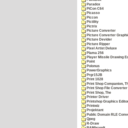
Paradox
PiCon C64
Picasso
Piccon
Pictility
Pictrix
Picture Converter
Picture Converter Graphi
Picture Devider
Picture Ripper
Pixel Artist Deluxe
Plama 256
Player Missile Drawing Ed
Point
Polonus
PowerGraphics
Prgr15JB
Print 1028
Print Shop Companion, T
Print Shop File Converter
Print Shop, The
Printer Driver
Printshop Graphics Edito
Printwiz
Projektant
Public Domain RLE Conve
Qpeg
R-Draw
RAMbrandt