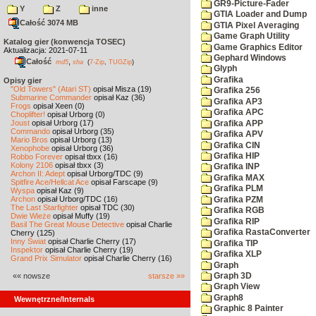
GR9-Picture-Fader
Y
Z
inne
GTIA Loader and Dump
Całość 3074 MB
GTIA Pixel Averaging
Game Graph Utility
Katalog gier (konwencja TOSEC)
Game Graphics Editor
Aktualizacja: 2021-07-11
Gephard Windows
Całość
,
md5
sha
(
7-Zip
,
TUGZip
)
Glyph
Grafika
Opisy gier
"Old Towers" (Atari ST)
opisał Misza (19)
Grafika 256
Submarine Commander
opisał Kaz (36)
Grafika AP3
Frogs
opisał Xeen (0)
Grafika APC
Choplifter!
opisał Urborg (0)
Joust
opisał Urborg (17)
Grafika APP
Commando
opisał Urborg (35)
Grafika APV
Mario Bros
opisał Urborg (13)
Grafika CIN
Xenophobe
opisał Urborg (36)
Grafika HIP
Robbo Forever
opisał tbxx (16)
Kolony 2106
opisał tbxx (3)
Grafika INP
Archon II: Adept
opisał Urborg/TDC (9)
Grafika MAX
Spitfire Ace/Hellcat Ace
opisał Farscape (9)
Grafika PLM
Wyspa
opisał Kaz (9)
Archon
opisał Urborg/TDC (16)
Grafika PZM
The Last Starfighter
opisał TDC (30)
Grafika RGB
Dwie Wieże
opisał Muffy (19)
Grafika RIP
Basil The Great Mouse Detective
opisał Charlie
Grafika RastaConverter
Cherry (125)
Inny Świat
opisał Charlie Cherry (17)
Grafika TIP
Inspektor
opisał Charlie Cherry (19)
Grafika XLP
Grand Prix Simulator
opisał Charlie Cherry (16)
Graph
«« nowsze
starsze »»
Graph 3D
Graph View
Graph8
Wewnętrzne/Internals
Graphic 8 Painter