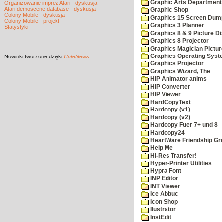
Graphic Arts Department
Organizowanie imprez Atari - dyskusja
Atari demoscene database - dyskusja
Graphic Shop
Colony Mobile - dyskusja
Graphics 15 Screen Dum
Colony Mobile - projekt
Graphics 3 Planner
Statystyki
Graphics 8 & 9 Picture Di
Graphics 8 Projector
Graphics Magician Picture
Graphics Operating Syst
Nowinki
tworzone dzięki
CuteNews
Graphics Projector
Graphics Wizard, The
HIP Animator anims
HIP Converter
HIP Viewer
HardCopyText
Hardcopy (v1)
Hardcopy (v2)
Hardcopy Fuer 7+ und 8
Hardcopy24
HeartWare Friendship Gr
Help Me
Hi-Res Transfer!
Hyper-Printer Utilities
Hypra Font
INP Editor
INT Viewer
Ice Abbuc
Icon Shop
Ilustrator
InstEdit