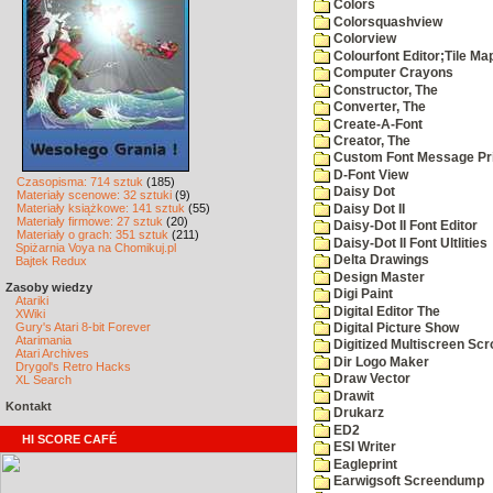
Colors
Colorsquashview
Colorview
Colourfont Editor;Tile Ma
Computer Crayons
Constructor, The
Converter, The
Create-A-Font
Creator, The
Custom Font Message Pri
D-Font View
Czasopisma: 714 sztuk
(185)
Daisy Dot
Materiały scenowe: 32 sztuki
(9)
Materiały książkowe: 141 sztuk
(55)
Daisy Dot II
Materiały firmowe: 27 sztuk
(20)
Daisy-Dot II Font Editor
Materiały o grach: 351 sztuk
(211)
Daisy-Dot II Font Ultlities
Spiżarnia Voya na Chomikuj.pl
Delta Drawings
Bajtek Redux
Design Master
Zasoby wiedzy
Digi Paint
Atariki
Digital Editor The
XWiki
Gury's Atari 8-bit Forever
Digital Picture Show
Atarimania
Digitized Multiscreen Scr
Atari Archives
Dir Logo Maker
Drygol's Retro Hacks
Draw Vector
XL Search
Drawit
Kontakt
Drukarz
ED2
HI SCORE CAFÉ
ESI Writer
Eagleprint
Earwigsoft Screendump