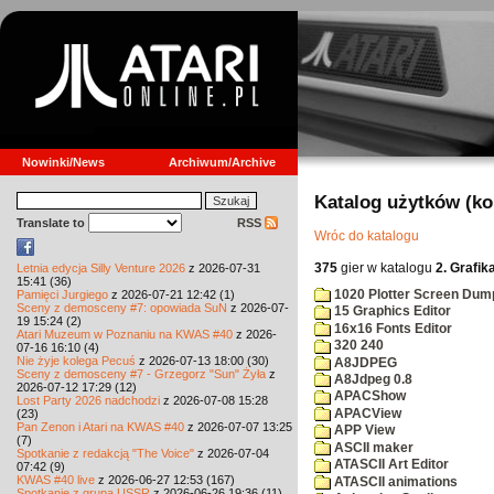
Nowinki/News
Archiwum/Archive
Katalog użytków (k
Translate to
RSS
Wróc do katalogu
375
gier w katalogu
2. Grafik
Letnia edycja Silly Venture 2026
z 2026-07-31
15:41 (36)
1020 Plotter Screen Dum
Pamięci Jurgiego
z 2026-07-21 12:42 (1)
Sceny z demosceny #7: opowiada SuN
z 2026-07-
15 Graphics Editor
19 15:24 (2)
16x16 Fonts Editor
Atari Muzeum w Poznaniu na KWAS #40
z 2026-
320 240
07-16 16:10 (4)
Nie żyje kolega Pecuś
z 2026-07-13 18:00 (30)
A8JDPEG
Sceny z demosceny #7 - Grzegorz "Sun" Żyła
z
A8Jdpeg 0.8
2026-07-12 17:29 (12)
APACShow
Lost Party 2026 nadchodzi
z 2026-07-08 15:28
APACView
(23)
Pan Zenon i Atari na KWAS #40
z 2026-07-07 13:25
APP View
(7)
ASCII maker
Spotkanie z redakcją "The Voice"
z 2026-07-04
ATASCII Art Editor
07:42 (9)
KWAS #40 live
z 2026-06-27 12:53 (167)
ATASCII animations
Spotkanie z grupą USSR
z 2026-06-26 19:36 (11)