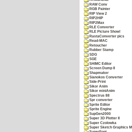
RAW Conv
RGB Painter
RIP View 2
RIP2HIP
RIP2Max
RLE Converter
RLE Picture Show!
RastaConverter pics
Read-MAC
Retoucher
Rubber Stamp
SDG
SGE
SHIMC Editor
Screen Dump II
Shapmaker
Sianokos Converter
Side-Print
Sikor Anim
Sikor miniAnim
Spectrus 88
Spr converter
Sprite Editor
Sprite Engine
SupGen2000
Super 3D Plotter II
Super Czolowka
Super Sketch Graphics M
SuperFont