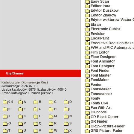
Easy Scan
Ediitor Irata
Edytor Duszkow
Edytor Znakow
Edytor wektorow;Vector 
Ekran
Electronic Cubist
Envision
EscalPaint
Executive Decision Make
FWA and MIC Automatic p
Film Editor
Floor Designer
Font Animator
Font Designer
Font Finder
Gry/Games
Font Master
FontMaker
Katalog gier (konwencja Kaz)
Fonter
Aktualizacja: 2026-07-19
FontsMaker
Liczba katalogów: 8878, liczba plików: 40040
Zmian katalogów: 1, zmian plików: 1
Fontscanner
Fonty
0-9
A
B
C
D
Fonty C64
Fun With Art
E
F
G
H
I
GIFncode
J
K
L
M
N
GR Block Cutter
GR Finder
O
P
Q
R
S
GR15-Picture-Fader
T
U
V
W
X
GR8-Picture-Fader