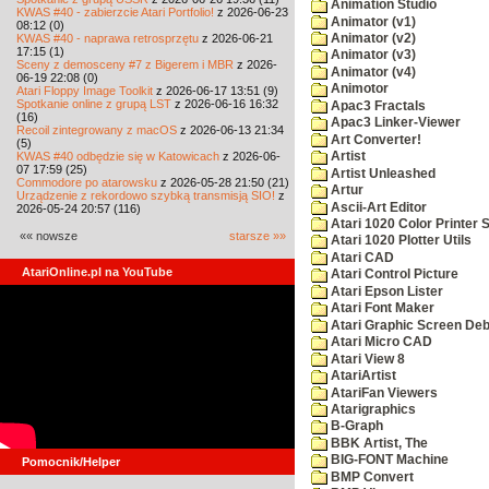
Animation Studio
KWAS #40 - zabierzcie Atari Portfolio!
z 2026-06-23
Animator (v1)
08:12 (0)
KWAS #40 - naprawa retrosprzętu
z 2026-06-21
Animator (v2)
17:15 (1)
Animator (v3)
Sceny z demosceny #7 z Bigerem i MBR
z 2026-
Animator (v4)
06-19 22:08 (0)
Animotor
Atari Floppy Image Toolkit
z 2026-06-17 13:51 (9)
Spotkanie online z grupą LST
z 2026-06-16 16:32
Apac3 Fractals
(16)
Apac3 Linker-Viewer
Recoil zintegrowany z macOS
z 2026-06-13 21:34
Art Converter!
(5)
KWAS #40 odbędzie się w Katowicach
z 2026-06-
Artist
07 17:59 (25)
Artist Unleashed
Commodore po atarowsku
z 2026-05-28 21:50 (21)
Artur
Urządzenie z rekordowo szybką transmisją SIO!
z
Ascii-Art Editor
2026-05-24 20:57 (116)
Atari 1020 Color Printer
«« nowsze
starsze »»
Atari 1020 Plotter Utils
Atari CAD
AtariOnline.pl na YouTube
Atari Control Picture
Atari Epson Lister
Atari Font Maker
Atari Graphic Screen De
Atari Micro CAD
Atari View 8
AtariArtist
AtariFan Viewers
Atarigraphics
B-Graph
BBK Artist, The
BIG-FONT Machine
Pomocnik/Helper
BMP Convert