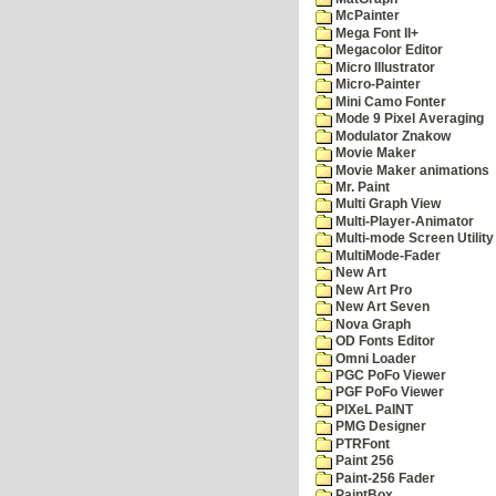
McPainter
Mega Font II+
Megacolor Editor
Micro Illustrator
Micro-Painter
Mini Camo Fonter
Mode 9 Pixel Averaging
Modulator Znakow
Movie Maker
Movie Maker animations
Mr. Paint
Multi Graph View
Multi-Player-Animator
Multi-mode Screen Utility
MultiMode-Fader
New Art
New Art Pro
New Art Seven
Nova Graph
OD Fonts Editor
Omni Loader
PGC PoFo Viewer
PGF PoFo Viewer
PIXeL PaINT
PMG Designer
PTRFont
Paint 256
Paint-256 Fader
PaintBox