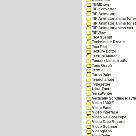
TBMDraw
TIF-Konverter
TIP Animator
TIP Animator anims for 
TIP Animator anims for s
TIP Animator anims xxx
TIPView
TRANSFont
Technicolor Dream
Text Plot
Texture Editor
Texture Maker
Tomasz Liebich utils
Tops Graph
Trzmiel
Turbo Paint
Typechanger
Typesetter
Ultra-Font
VersaWriter
Vertically Scrolling Playfi
Video 130XE
Video Easel
Video Interface
Video Kaleidoscope
Video Tape Record
Video-Scanner
Videograph
Vidig Paint