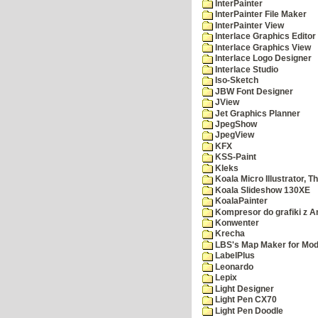
InterPainter
InterPainter File Maker
InterPainter View
Interlace Graphics Editor
Interlace Graphics View
Interlace Logo Designer
Interlace Studio
Iso-Sketch
JBW Font Designer
JView
Jet Graphics Planner
JpegShow
JpegView
KFX
KSS-Paint
Kleks
Koala Micro Illustrator, T
Koala Slideshow 130XE
KoalaPainter
Kompresor do grafiki z A
Konwenter
Krecha
LBS's Map Maker for Mod
LabelPlus
Leonardo
Lepix
Light Designer
Light Pen CX70
Light Pen Doodle