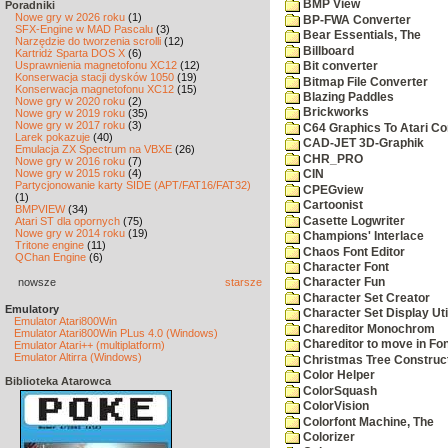
BMP View
Poradniki
Nowe gry w 2026 roku
(1)
BP-FWA Converter
SFX-Engine w MAD Pascalu
(3)
Bear Essentials, The
Narzędzie do tworzenia scrolli
(12)
Billboard
Kartridż Sparta DOS X
(6)
Usprawnienia magnetofonu XC12
(12)
Bit converter
Konserwacja stacji dysków 1050
(19)
Bitmap File Converter
Konserwacja magnetofonu XC12
(15)
Blazing Paddles
Nowe gry w 2020 roku
(2)
Brickworks
Nowe gry w 2019 roku
(35)
Nowe gry w 2017 roku
(3)
C64 Graphics To Atari Co
Larek pokazuje
(40)
CAD-JET 3D-Graphik
Emulacja ZX Spectrum na VBXE
(26)
CHR_PRO
Nowe gry w 2016 roku
(7)
Nowe gry w 2015 roku
(4)
CIN
Partycjonowanie karty SIDE (APT/FAT16/FAT32)
CPEGview
(1)
Cartoonist
BMPVIEW
(34)
Casette Logwriter
Atari ST dla opornych
(75)
Nowe gry w 2014 roku
(19)
Champions' Interlace
Tritone engine
(11)
Chaos Font Editor
QChan Engine
(6)
Character Font
nowsze
starsze
Character Fun
Character Set Creator
Emulatory
Character Set Display Util
Emulator Atari800Win
Chareditor Monochrom
Emulator Atari800Win PLus 4.0 (Windows)
Chareditor to move in Fo
Emulator Atari++ (multiplatform)
Emulator Altirra (Windows)
Christmas Tree Construct
Color Helper
Biblioteka Atarowca
ColorSquash
ColorVision
Colorfont Machine, The
Colorizer