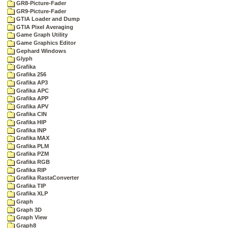
GR8-Picture-Fader
GR9-Picture-Fader
GTIA Loader and Dump
GTIA Pixel Averaging
Game Graph Utility
Game Graphics Editor
Gephard Windows
Glyph
Grafika
Grafika 256
Grafika AP3
Grafika APC
Grafika APP
Grafika APV
Grafika CIN
Grafika HIP
Grafika INP
Grafika MAX
Grafika PLM
Grafika PZM
Grafika RGB
Grafika RIP
Grafika RastaConverter
Grafika TIP
Grafika XLP
Graph
Graph 3D
Graph View
Graph8