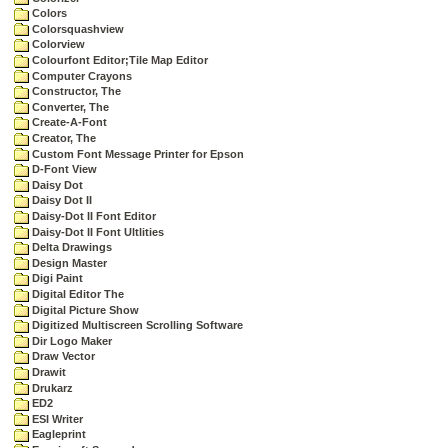
Colors
Colorsquashview
Colorview
Colourfont Editor;Tile Map Editor
Computer Crayons
Constructor, The
Converter, The
Create-A-Font
Creator, The
Custom Font Message Printer for Epson
D-Font View
Daisy Dot
Daisy Dot II
Daisy-Dot II Font Editor
Daisy-Dot II Font Ultlities
Delta Drawings
Design Master
Digi Paint
Digital Editor The
Digital Picture Show
Digitized Multiscreen Scrolling Software
Dir Logo Maker
Draw Vector
Drawit
Drukarz
ED2
ESI Writer
Eagleprint