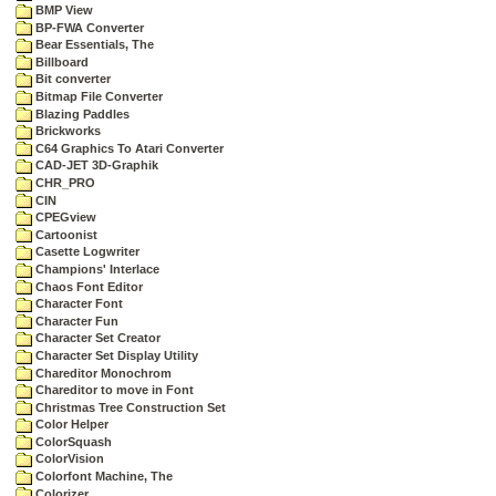
BMP View
BP-FWA Converter
Bear Essentials, The
Billboard
Bit converter
Bitmap File Converter
Blazing Paddles
Brickworks
C64 Graphics To Atari Converter
CAD-JET 3D-Graphik
CHR_PRO
CIN
CPEGview
Cartoonist
Casette Logwriter
Champions' Interlace
Chaos Font Editor
Character Font
Character Fun
Character Set Creator
Character Set Display Utility
Chareditor Monochrom
Chareditor to move in Font
Christmas Tree Construction Set
Color Helper
ColorSquash
ColorVision
Colorfont Machine, The
Colorizer