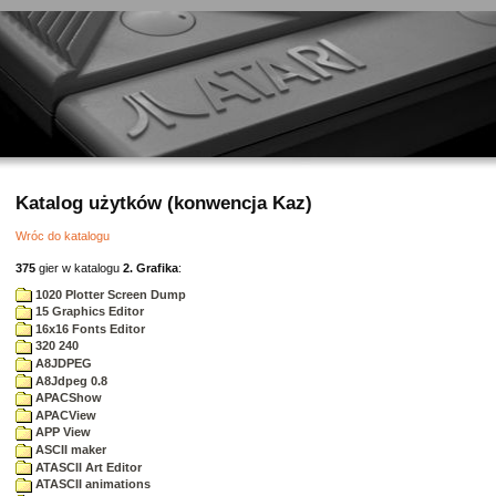
Katalog użytków (konwencja Kaz)
Wróc do katalogu
375
gier w katalogu
2. Grafika
:
1020 Plotter Screen Dump
15 Graphics Editor
16x16 Fonts Editor
320 240
A8JDPEG
A8Jdpeg 0.8
APACShow
APACView
APP View
ASCII maker
ATASCII Art Editor
ATASCII animations