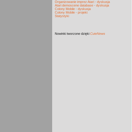
Organizowanie imprez Atari - dyskusja
Atari demoscene database - dyskusja
Colony Mobile - dyskusja
Colony Mobile - projekt
Statystyki
Nowinki
tworzone dzięki
CuteNews