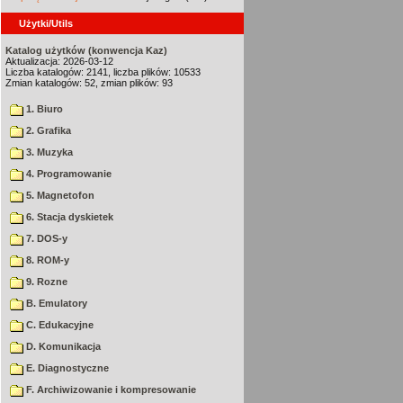
Użytki/Utils
Katalog użytków (konwencja Kaz)
Aktualizacja: 2026-03-12
Liczba katalogów: 2141, liczba plików: 10533
Zmian katalogów: 52, zmian plików: 93
1. Biuro
2. Grafika
3. Muzyka
4. Programowanie
5. Magnetofon
6. Stacja dyskietek
7. DOS-y
8. ROM-y
9. Rozne
B. Emulatory
C. Edukacyjne
D. Komunikacja
E. Diagnostyczne
F. Archiwizowanie i kompresowanie