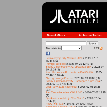
Nowinki/News
Archiwum/Archive
Translate to
RSS
Letnia edycja Silly Venture 2026
z 2026-07-31
15:41 (36)
Pamięci Jurgiego
z 2026-07-21 12:42 (1)
Sceny z demosceny #7: opowiada SuN
z 2026-07-
19 15:24 (2)
Atari Muzeum w Poznaniu na KWAS #40
z 2026-
07-16 16:10 (4)
Nie żyje kolega Pecuś
z 2026-07-13 18:00 (30)
Sceny z demosceny #7 - Grzegorz "Sun" Żyła
z
2026-07-12 17:29 (12)
Lost Party 2026 nadchodzi
z 2026-07-08 15:28
(23)
Pan Zenon i Atari na KWAS #40
z 2026-07-07 13:25
(7)
Spotkanie z redakcją "The Voice"
z 2026-07-04
07:42 (9)
KWAS #40 live
z 2026-06-27 12:53 (167)
Spotkanie z grupą USSR
z 2026-06-26 19:36 (11)