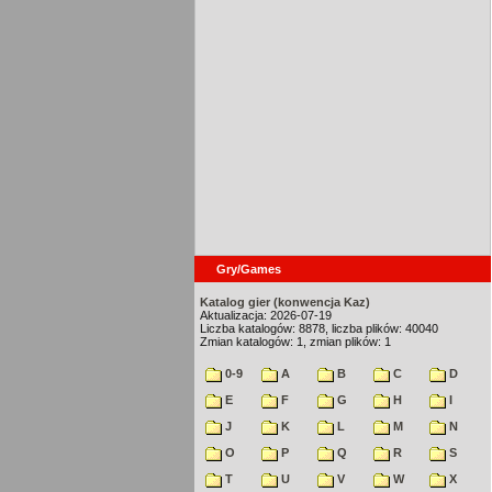
Gry/Games
Katalog gier (konwencja Kaz)
Aktualizacja: 2026-07-19
Liczba katalogów: 8878, liczba plików: 40040
Zmian katalogów: 1, zmian plików: 1
0-9
A
B
C
D
E
F
G
H
I
J
K
L
M
N
O
P
Q
R
S
T
U
V
W
X