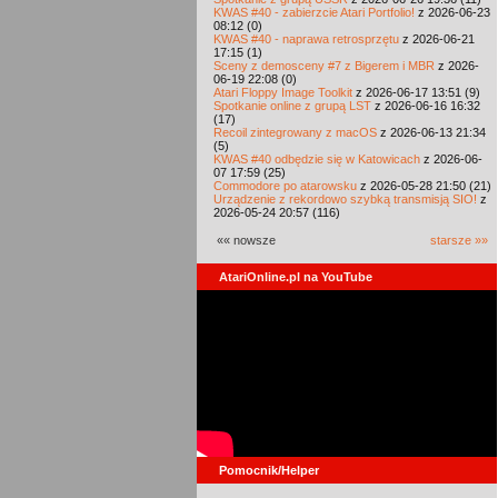
KWAS #40 - zabierzcie Atari Portfolio!
z 2026-06-23
08:12 (0)
KWAS #40 - naprawa retrosprzętu
z 2026-06-21
17:15 (1)
Sceny z demosceny #7 z Bigerem i MBR
z 2026-
06-19 22:08 (0)
Atari Floppy Image Toolkit
z 2026-06-17 13:51 (9)
Spotkanie online z grupą LST
z 2026-06-16 16:32
(17)
Recoil zintegrowany z macOS
z 2026-06-13 21:34
(5)
KWAS #40 odbędzie się w Katowicach
z 2026-06-
07 17:59 (25)
Commodore po atarowsku
z 2026-05-28 21:50 (21)
Urządzenie z rekordowo szybką transmisją SIO!
z
2026-05-24 20:57 (116)
«« nowsze
starsze »»
AtariOnline.pl na YouTube
Pomocnik/Helper