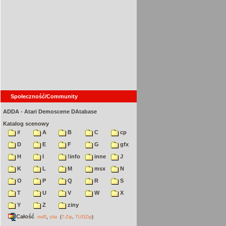
Społeczność/Community
ADDA - Atari Demoscene DAtabase
Katalog scenowy
#
A
B
C
cp
D
E
F
G
gfx
H
I
!info
inne
J
K
L
M
msx
N
O
P
Q
R
S
T
U
V
W
X
Y
Z
ziny
Całość
,
md5
sha
(
7-Zip
,
TUGZip
)