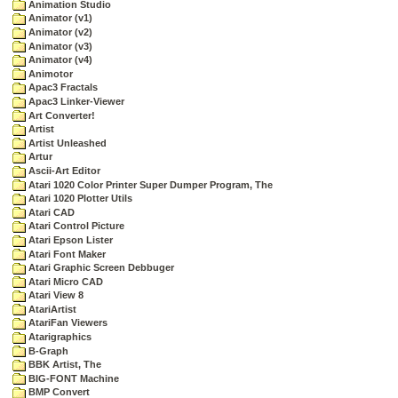
Animation Studio
Animator (v1)
Animator (v2)
Animator (v3)
Animator (v4)
Animotor
Apac3 Fractals
Apac3 Linker-Viewer
Art Converter!
Artist
Artist Unleashed
Artur
Ascii-Art Editor
Atari 1020 Color Printer Super Dumper Program, The
Atari 1020 Plotter Utils
Atari CAD
Atari Control Picture
Atari Epson Lister
Atari Font Maker
Atari Graphic Screen Debbuger
Atari Micro CAD
Atari View 8
AtariArtist
AtariFan Viewers
Atarigraphics
B-Graph
BBK Artist, The
BIG-FONT Machine
BMP Convert