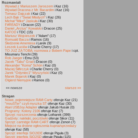
Rozmawiali
Wywiad z Mariuszem Jaroszem
i Kaz (16)
Wywiad Dracona z Mr. Bacardim
i Kaz (16)
Tomasz Dajczak
i Kaz (22)
Lech Bąk i "Świat Młodych"
i Kaz (26)
Michał "Mike" Jaskuła
i Kaz (30)
F#READY
i Dracon (22)
Daniel „Arctus” Kowalski
i Dracon (25)
KATOD
i TDC (15)
Mariusz Wojcieszek
i "Adam" (17)
Romuald Bacza
i Ramos (16)
Śledzenie Amentesa
i Larek (9)
Leszek Łuciów
i Charlie Cherry (17)
TO JUŻ ZA TOBĄ: rozmowa z Bobem Pape
i cpt.
Misumaru Tenchi (39)
Rob Jaeger
i Emu (53)
Jacek "Tabu" Grad
i Dracon (0)
Alexander "Koma" Schön
i Kaz (0)
Maciej Ślifirczyk
i Charlie Cherry (0)
Jarek "Odyniec1" Wyszyński
i Kaz (0)
Marek Bojarski
i Kaz (0)
Olgierd Niemyjski
i Ramos (0)
«« nowsze
starsze »»
Stragan
Nowe, pojemniejsze RAM-Carty
oferuje Kaz (21)
"mouSTer" czyli myszka ST
oferuje Kaz (30)
Atari USBJoy Adapter
oferuje Jakub Husak (0)
Programy: Kolony 2106
oferuje Kaz (7)
Sprzęt: rozszerzenia
oferuje Lotharek (399)
Gadżety: naklejki, pocztówki
oferuje Sikor (11)
Sprzęt: cartridge RAM-CART
oferuje Zenon (7)
Miejsce na drobne ogłoszenia kupna/sprzedaży
oferuje Kaz (58)
Sprzęt: interfejs SIO2IDE
oferuje Piguła (3)
Sprzęt: interfejs SIO2SD
oferuje Piguła (115)