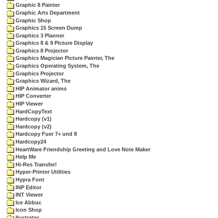
Graphic 8 Painter
Graphic Arts Department
Graphic Shop
Graphics 15 Screen Dump
Graphics 3 Planner
Graphics 8 & 9 Picture Display
Graphics 8 Projector
Graphics Magician Picture Painter, The
Graphics Operating System, The
Graphics Projector
Graphics Wizard, The
HIP Animator anims
HIP Converter
HIP Viewer
HardCopyText
Hardcopy (v1)
Hardcopy (v2)
Hardcopy Fuer 7+ und 8
Hardcopy24
HeartWare Friendship Greeting and Love Note Maker
Help Me
Hi-Res Transfer!
Hyper-Printer Utilities
Hypra Font
INP Editor
INT Viewer
Ice Abbuc
Icon Shop
Ilustrator