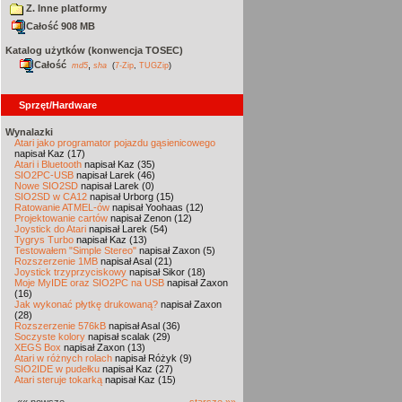
Z. Inne platformy
Całość 908 MB
Katalog użytków (konwencja TOSEC)
Całość
,
md5
sha
(
7-Zip
,
TUGZip
)
Sprzęt/Hardware
Wynalazki
Atari jako programator pojazdu gąsienicowego
napisał Kaz (17)
Atari i Bluetooth
napisał Kaz (35)
SIO2PC-USB
napisał Larek (46)
Nowe SIO2SD
napisał Larek (0)
SIO2SD w CA12
napisał Urborg (15)
Ratowanie ATMEL-ów
napisał Yoohaas (12)
Projektowanie cartów
napisał Zenon (12)
Joystick do Atari
napisał Larek (54)
Tygrys Turbo
napisał Kaz (13)
Testowałem "Simple Stereo"
napisał Zaxon (5)
Rozszerzenie 1MB
napisał Asal (21)
Joystick trzyprzyciskowy
napisał Sikor (18)
Moje MyIDE oraz SIO2PC na USB
napisał Zaxon
(16)
Jak wykonać płytkę drukowaną?
napisał Zaxon
(28)
Rozszerzenie 576kB
napisał Asal (36)
Soczyste kolory
napisał scalak (29)
XEGS Box
napisał Zaxon (13)
Atari w różnych rolach
napisał Różyk (9)
SIO2IDE w pudełku
napisał Kaz (27)
Atari steruje tokarką
napisał Kaz (15)