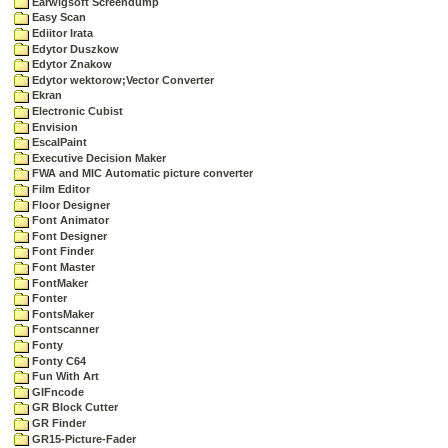
Earwigsoft Screendump
Easy Scan
Ediitor Irata
Edytor Duszkow
Edytor Znakow
Edytor wektorow;Vector Converter
Ekran
Electronic Cubist
Envision
EscalPaint
Executive Decision Maker
FWA and MIC Automatic picture converter
Film Editor
Floor Designer
Font Animator
Font Designer
Font Finder
Font Master
FontMaker
Fonter
FontsMaker
Fontscanner
Fonty
Fonty C64
Fun With Art
GIFncode
GR Block Cutter
GR Finder
GR15-Picture-Fader