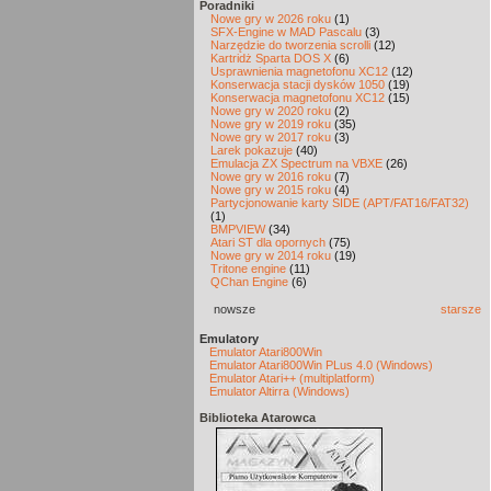
Poradniki
Nowe gry w 2026 roku
(1)
SFX-Engine w MAD Pascalu
(3)
Narzędzie do tworzenia scrolli
(12)
Kartridż Sparta DOS X
(6)
Usprawnienia magnetofonu XC12
(12)
Konserwacja stacji dysków 1050
(19)
Konserwacja magnetofonu XC12
(15)
Nowe gry w 2020 roku
(2)
Nowe gry w 2019 roku
(35)
Nowe gry w 2017 roku
(3)
Larek pokazuje
(40)
Emulacja ZX Spectrum na VBXE
(26)
Nowe gry w 2016 roku
(7)
Nowe gry w 2015 roku
(4)
Partycjonowanie karty SIDE (APT/FAT16/FAT32)
(1)
BMPVIEW
(34)
Atari ST dla opornych
(75)
Nowe gry w 2014 roku
(19)
Tritone engine
(11)
QChan Engine
(6)
nowsze
starsze
Emulatory
Emulator Atari800Win
Emulator Atari800Win PLus 4.0 (Windows)
Emulator Atari++ (multiplatform)
Emulator Altirra (Windows)
Biblioteka Atarowca