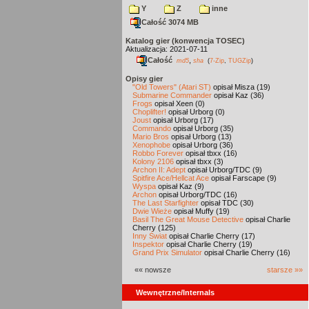
Y
Z
inne
Całość 3074 MB
Katalog gier (konwencja TOSEC)
Aktualizacja: 2021-07-11
Całość
,
md5
sha
(
7-Zip
,
TUGZip
)
Opisy gier
"Old Towers" (Atari ST)
opisał Misza (19)
Submarine Commander
opisał Kaz (36)
Frogs
opisał Xeen (0)
Choplifter!
opisał Urborg (0)
Joust
opisał Urborg (17)
Commando
opisał Urborg (35)
Mario Bros
opisał Urborg (13)
Xenophobe
opisał Urborg (36)
Robbo Forever
opisał tbxx (16)
Kolony 2106
opisał tbxx (3)
Archon II: Adept
opisał Urborg/TDC (9)
Spitfire Ace/Hellcat Ace
opisał Farscape (9)
Wyspa
opisał Kaz (9)
Archon
opisał Urborg/TDC (16)
The Last Starfighter
opisał TDC (30)
Dwie Wieże
opisał Muffy (19)
Basil The Great Mouse Detective
opisał Charlie
Cherry (125)
Inny Świat
opisał Charlie Cherry (17)
Inspektor
opisał Charlie Cherry (19)
Grand Prix Simulator
opisał Charlie Cherry (16)
«« nowsze
starsze »»
Wewnętrzne/Internals