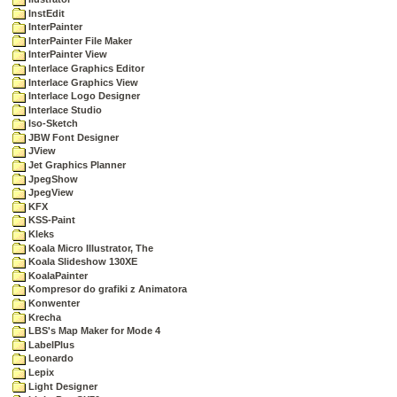
InstEdit
InterPainter
InterPainter File Maker
InterPainter View
Interlace Graphics Editor
Interlace Graphics View
Interlace Logo Designer
Interlace Studio
Iso-Sketch
JBW Font Designer
JView
Jet Graphics Planner
JpegShow
JpegView
KFX
KSS-Paint
Kleks
Koala Micro Illustrator, The
Koala Slideshow 130XE
KoalaPainter
Kompresor do grafiki z Animatora
Konwenter
Krecha
LBS's Map Maker for Mode 4
LabelPlus
Leonardo
Lepix
Light Designer