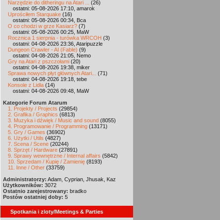
Narzędzie do ditheringu na Atari ...
(26)
ostatni: 05-08-2026 17:10, amarok
Uprościłem Starquake
(16)
ostatni: 05-08-2026 00:34, Bca
O co chodzi w grze Kasiarz?
(7)
ostatni: 05-08-2026 00:25, MaW
Rocznica 1 sierpnia - turówka WRCOH
(3)
ostatni: 04-08-2026 23:36, Ataripuzzle
Dungeon Crawler - AI (Fable)
(9)
ostatni: 04-08-2026 21:05, Nemo
Gry na Atari z pszczołami
(20)
ostatni: 04-08-2026 19:38, miker
Sprawa nowych płyt głównych Atari...
(71)
ostatni: 04-08-2026 19:18, tebe
Konsole z Lidla
(14)
ostatni: 04-08-2026 09:48, MaW
Kategorie Forum Atarum
1. Projekty / Projects
(29854)
2. Grafika / Graphics
(6813)
3. Muzyka i dźwięk / Music and sound
(8055)
4. Programowanie / Programming
(13171)
5. Gry / Games
(36902)
6. Użytki / Utils
(4827)
7. Scena / Scene
(20244)
8. Sprzęt / Hardware
(27891)
9. Sprawy wewnętrzne / Internal affairs
(5842)
10. Sprzedam / Kupię / Zamienię
(8193)
11. Inne / Other
(33759)
Administratorzy:
Adam, Cyprian, Jhusak, Kaz
Użytkowników:
3072
Ostatnio zarejestrowany:
bradko
Postów ostatniej doby:
5
Spotkania i zloty/Meetings & Parties