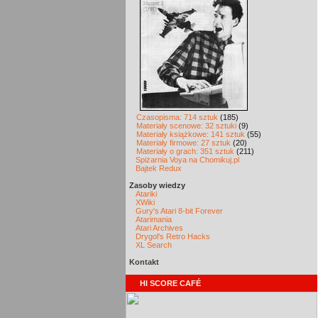
Czasopisma: 714 sztuk
(185)
Materiały scenowe: 32 sztuki
(9)
Materiały książkowe: 141 sztuk
(55)
Materiały firmowe: 27 sztuk
(20)
Materiały o grach: 351 sztuk
(211)
Spiżarnia Voya na Chomikuj.pl
Bajtek Redux
Zasoby wiedzy
Atariki
XWiki
Gury's Atari 8-bit Forever
Atarimania
Atari Archives
Drygol's Retro Hacks
XL Search
Kontakt
HI SCORE CAFÉ