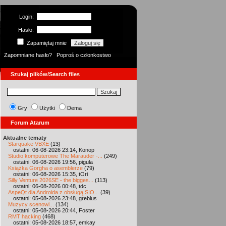
Login:
Hasło:
Zapamiętaj mnie
Zapomniane hasło?
Poproś o członkostwo
Szukaj plików/Search files
Gry
Użytki
Dema
Forum Atarum
Aktualne tematy
Starquake VBXE
(13)
ostatni: 06-08-2026 23:14, Konop
Studio komputerowe The Marauder -...
(249)
ostatni: 06-08-2026 19:56, pigula
Książka Gorgha o asemblerze
(79)
ostatni: 06-08-2026 15:35, tOri
Silly Venture 2026SE - the bigges...
(113)
ostatni: 06-08-2026 00:48, tdc
AspeQt dla Androida z obsługą SIO...
(39)
ostatni: 05-08-2026 23:48, greblus
Muzycy scenowi...
(134)
ostatni: 05-08-2026 20:44, Foster
RMT hacking
(468)
ostatni: 05-08-2026 18:57, emkay