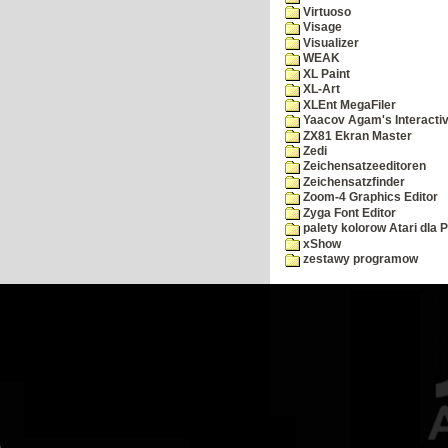
Virtuoso
Visage
Visualizer
WEAK
XL Paint
XL-Art
XLEnt MegaFiler
Yaacov Agam's Interactiv
ZX81 Ekran Master
Zedi
Zeichensatzeeditoren
Zeichensatzfinder
Zoom-4 Graphics Editor
Zyga Font Editor
palety kolorow Atari dla 
xShow
zestawy programow