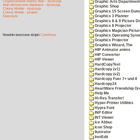
Organizowanie imprez Atari - dyskusja
Graphic Arts Department
Atari demoscene database - dyskusja
Graphic Shop
Colony Mobile - dyskusja
Graphics 15 Screen Dum
Colony Mobile - projekt
Statystyki
Graphics 3 Planner
Graphics 8 & 9 Picture Di
Graphics 8 Projector
Graphics Magician Picture
Nowinki
tworzone dzięki
CuteNews
Graphics Operating Syst
Graphics Projector
Graphics Wizard, The
HIP Animator anims
HIP Converter
HIP Viewer
HardCopyText
Hardcopy (v1)
Hardcopy (v2)
Hardcopy Fuer 7+ und 8
Hardcopy24
HeartWare Friendship Gr
Help Me
Hi-Res Transfer!
Hyper-Printer Utilities
Hypra Font
INP Editor
INT Viewer
Ice Abbuc
Icon Shop
Ilustrator
InstEdit