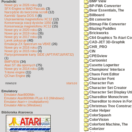
BMP View
Poradniki
Nowe gry w 2026 roku
(1)
BP-FWA Converter
SFX-Engine w MAD Pascalu
(3)
Bear Essentials, The
Narzędzie do tworzenia scrolli
(12)
Billboard
Kartridż Sparta DOS X
(6)
Usprawnienia magnetofonu XC12
(12)
Bit converter
Konserwacja stacji dysków 1050
(19)
Bitmap File Converter
Konserwacja magnetofonu XC12
(15)
Blazing Paddles
Nowe gry w 2020 roku
(2)
Brickworks
Nowe gry w 2019 roku
(35)
Nowe gry w 2017 roku
(3)
C64 Graphics To Atari Co
Larek pokazuje
(40)
CAD-JET 3D-Graphik
Emulacja ZX Spectrum na VBXE
(26)
CHR_PRO
Nowe gry w 2016 roku
(7)
Nowe gry w 2015 roku
(4)
CIN
Partycjonowanie karty SIDE (APT/FAT16/FAT32)
CPEGview
(1)
Cartoonist
BMPVIEW
(34)
Casette Logwriter
Atari ST dla opornych
(75)
Nowe gry w 2014 roku
(19)
Champions' Interlace
Tritone engine
(11)
Chaos Font Editor
QChan Engine
(6)
Character Font
nowsze
starsze
Character Fun
Character Set Creator
Emulatory
Character Set Display Util
Emulator Atari800Win
Chareditor Monochrom
Emulator Atari800Win PLus 4.0 (Windows)
Chareditor to move in Fo
Emulator Atari++ (multiplatform)
Emulator Altirra (Windows)
Christmas Tree Construct
Color Helper
Biblioteka Atarowca
ColorSquash
ColorVision
Colorfont Machine, The
Colorizer