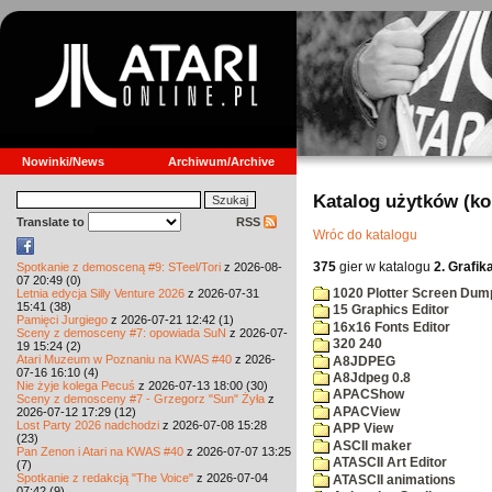
Nowinki/News
Archiwum/Archive
Katalog użytków (k
Translate to
RSS
Wróc do katalogu
375
gier w katalogu
2. Grafik
Spotkanie z demosceną #9: STeel/Tori
z 2026-08-
07 20:49 (0)
1020 Plotter Screen Dum
Letnia edycja Silly Venture 2026
z 2026-07-31
15:41 (38)
15 Graphics Editor
Pamięci Jurgiego
z 2026-07-21 12:42 (1)
16x16 Fonts Editor
Sceny z demosceny #7: opowiada SuN
z 2026-07-
320 240
19 15:24 (2)
Atari Muzeum w Poznaniu na KWAS #40
z 2026-
A8JDPEG
07-16 16:10 (4)
A8Jdpeg 0.8
Nie żyje kolega Pecuś
z 2026-07-13 18:00 (30)
APACShow
Sceny z demosceny #7 - Grzegorz "Sun" Żyła
z
APACView
2026-07-12 17:29 (12)
Lost Party 2026 nadchodzi
z 2026-07-08 15:28
APP View
(23)
ASCII maker
Pan Zenon i Atari na KWAS #40
z 2026-07-07 13:25
ATASCII Art Editor
(7)
Spotkanie z redakcją "The Voice"
z 2026-07-04
ATASCII animations
07:42 (9)