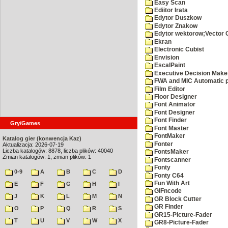
Easy Scan
Ediitor Irata
Edytor Duszkow
Edytor Znakow
Edytor wektorow;Vector 
Ekran
Electronic Cubist
Envision
EscalPaint
Executive Decision Make
FWA and MIC Automatic p
Film Editor
Floor Designer
Font Animator
Font Designer
Font Finder
Gry/Games
Font Master
FontMaker
Katalog gier (konwencja Kaz)
Fonter
Aktualizacja: 2026-07-19
Liczba katalogów: 8878, liczba plików: 40040
FontsMaker
Zmian katalogów: 1, zmian plików: 1
Fontscanner
Fonty
0-9
A
B
C
D
Fonty C64
Fun With Art
E
F
G
H
I
GIFncode
J
K
L
M
N
GR Block Cutter
GR Finder
O
P
Q
R
S
GR15-Picture-Fader
T
U
V
W
X
GR8-Picture-Fader