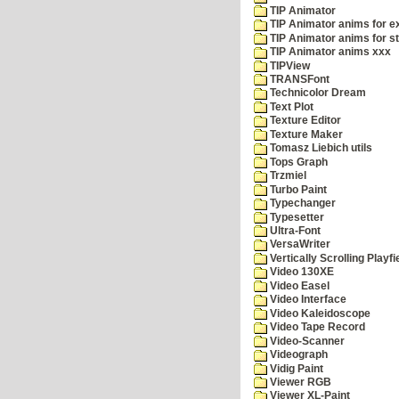
TIP Animator
TIP Animator anims for 
TIP Animator anims for s
TIP Animator anims xxx
TIPView
TRANSFont
Technicolor Dream
Text Plot
Texture Editor
Texture Maker
Tomasz Liebich utils
Tops Graph
Trzmiel
Turbo Paint
Typechanger
Typesetter
Ultra-Font
VersaWriter
Vertically Scrolling Playfi
Video 130XE
Video Easel
Video Interface
Video Kaleidoscope
Video Tape Record
Video-Scanner
Videograph
Vidig Paint
Viewer RGB
Viewer XL-Paint