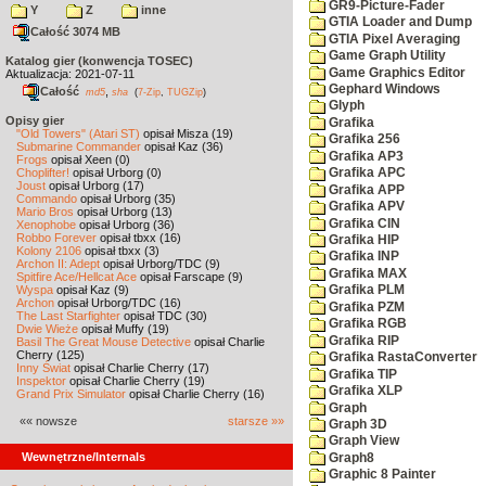
GR9-Picture-Fader
Y
Z
inne
GTIA Loader and Dump
Całość 3074 MB
GTIA Pixel Averaging
Game Graph Utility
Katalog gier (konwencja TOSEC)
Game Graphics Editor
Aktualizacja: 2021-07-11
Gephard Windows
Całość
,
md5
sha
(
7-Zip
,
TUGZip
)
Glyph
Opisy gier
Grafika
"Old Towers" (Atari ST)
opisał Misza (19)
Grafika 256
Submarine Commander
opisał Kaz (36)
Grafika AP3
Frogs
opisał Xeen (0)
Choplifter!
opisał Urborg (0)
Grafika APC
Joust
opisał Urborg (17)
Grafika APP
Commando
opisał Urborg (35)
Grafika APV
Mario Bros
opisał Urborg (13)
Grafika CIN
Xenophobe
opisał Urborg (36)
Robbo Forever
opisał tbxx (16)
Grafika HIP
Kolony 2106
opisał tbxx (3)
Grafika INP
Archon II: Adept
opisał Urborg/TDC (9)
Grafika MAX
Spitfire Ace/Hellcat Ace
opisał Farscape (9)
Wyspa
opisał Kaz (9)
Grafika PLM
Archon
opisał Urborg/TDC (16)
Grafika PZM
The Last Starfighter
opisał TDC (30)
Grafika RGB
Dwie Wieże
opisał Muffy (19)
Grafika RIP
Basil The Great Mouse Detective
opisał Charlie
Cherry (125)
Grafika RastaConverter
Inny Świat
opisał Charlie Cherry (17)
Grafika TIP
Inspektor
opisał Charlie Cherry (19)
Grafika XLP
Grand Prix Simulator
opisał Charlie Cherry (16)
Graph
«« nowsze
starsze »»
Graph 3D
Graph View
Wewnętrzne/Internals
Graph8
Graphic 8 Painter