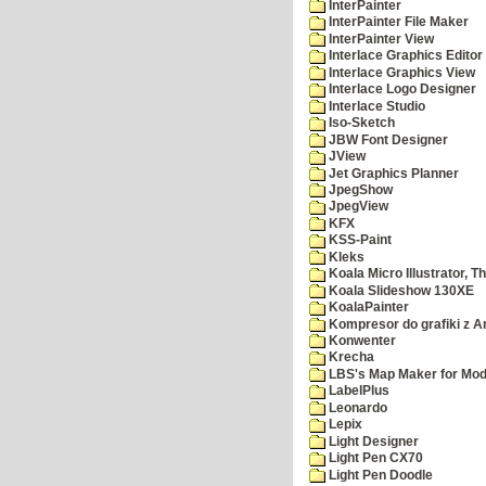
InterPainter
InterPainter File Maker
InterPainter View
Interlace Graphics Editor
Interlace Graphics View
Interlace Logo Designer
Interlace Studio
Iso-Sketch
JBW Font Designer
JView
Jet Graphics Planner
JpegShow
JpegView
KFX
KSS-Paint
Kleks
Koala Micro Illustrator, T
Koala Slideshow 130XE
KoalaPainter
Kompresor do grafiki z A
Konwenter
Krecha
LBS's Map Maker for Mod
LabelPlus
Leonardo
Lepix
Light Designer
Light Pen CX70
Light Pen Doodle