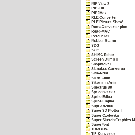
RIP View 2
RIP2HIP
RIP2Max
RLE Converter
RLE Picture Show!
RastaConverter pics
Read-MAC
Retoucher
Rubber Stamp
SDG
SGE
SHIMC Editor
Screen Dump II
Shapmaker
Sianokos Converter
Side-Print
Sikor Anim
Sikor miniAnim
Spectrus 88
Spr converter
Sprite Editor
Sprite Engine
SupGen2000
Super 3D Plotter II
Super Czolowka
Super Sketch Graphics M
SuperFont
TBMDraw
TIF-Konverter