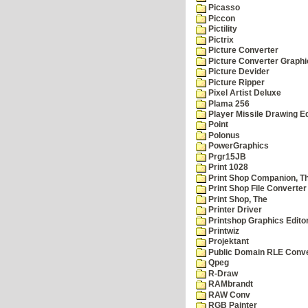
Picasso
Piccon
Pictility
Pictrix
Picture Converter
Picture Converter Graphi
Picture Devider
Picture Ripper
Pixel Artist Deluxe
Plama 256
Player Missile Drawing Ed
Point
Polonus
PowerGraphics
Prgr15JB
Print 1028
Print Shop Companion, T
Print Shop File Converter
Print Shop, The
Printer Driver
Printshop Graphics Edito
Printwiz
Projektant
Public Domain RLE Conve
Qpeg
R-Draw
RAMbrandt
RAW Conv
RGB Painter