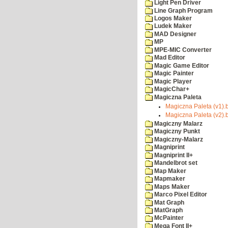
Light Pen Driver
Line Graph Program
Logos Maker
Ludek Maker
MAD Designer
MP
MPE-MIC Converter
Mad Editor
Magic Game Editor
Magic Painter
Magic Player
MagicChar+
Magiczna Paleta
Magiczna Paleta (v1).
Magiczna Paleta (v2).
Magiczny Malarz
Magiczny Punkt
Magiczny-Malarz
Magniprint
Magniprint II+
Mandelbrot set
Map Maker
Mapmaker
Maps Maker
Marco Pixel Editor
Mat Graph
MatGraph
McPainter
Mega Font II+