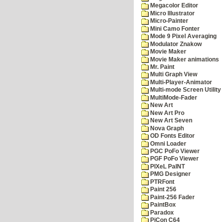
Megacolor Editor
Micro Illustrator
Micro-Painter
Mini Camo Fonter
Mode 9 Pixel Averaging
Modulator Znakow
Movie Maker
Movie Maker animations
Mr. Paint
Multi Graph View
Multi-Player-Animator
Multi-mode Screen Utility
MultiMode-Fader
New Art
New Art Pro
New Art Seven
Nova Graph
OD Fonts Editor
Omni Loader
PGC PoFo Viewer
PGF PoFo Viewer
PIXeL PaINT
PMG Designer
PTRFont
Paint 256
Paint-256 Fader
PaintBox
Paradox
PiCon C64