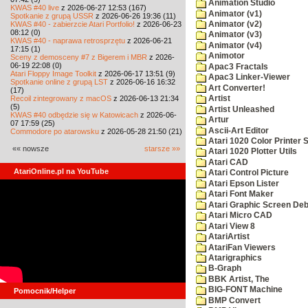
Animation Studio
KWAS #40 live
z 2026-06-27 12:53 (167)
Animator (v1)
Spotkanie z grupą USSR
z 2026-06-26 19:36 (11)
KWAS #40 - zabierzcie Atari Portfolio!
z 2026-06-23
Animator (v2)
08:12 (0)
Animator (v3)
KWAS #40 - naprawa retrosprzętu
z 2026-06-21
Animator (v4)
17:15 (1)
Animotor
Sceny z demosceny #7 z Bigerem i MBR
z 2026-
06-19 22:08 (0)
Apac3 Fractals
Atari Floppy Image Toolkit
z 2026-06-17 13:51 (9)
Apac3 Linker-Viewer
Spotkanie online z grupą LST
z 2026-06-16 16:32
Art Converter!
(17)
Recoil zintegrowany z macOS
z 2026-06-13 21:34
Artist
(5)
Artist Unleashed
KWAS #40 odbędzie się w Katowicach
z 2026-06-
Artur
07 17:59 (25)
Ascii-Art Editor
Commodore po atarowsku
z 2026-05-28 21:50 (21)
Atari 1020 Color Printer
«« nowsze
starsze »»
Atari 1020 Plotter Utils
Atari CAD
AtariOnline.pl na YouTube
Atari Control Picture
Atari Epson Lister
Atari Font Maker
Atari Graphic Screen De
Atari Micro CAD
Atari View 8
AtariArtist
AtariFan Viewers
Atarigraphics
B-Graph
BBK Artist, The
BIG-FONT Machine
Pomocnik/Helper
BMP Convert