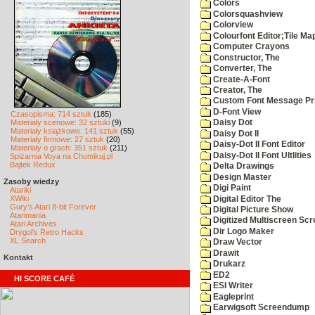
Colors
Colorsquashview
Colorview
Colourfont Editor;Tile Ma
Computer Crayons
Constructor, The
Converter, The
Create-A-Font
Creator, The
Custom Font Message Pri
D-Font View
Czasopisma: 714 sztuk
(185)
Materiały scenowe: 32 sztuki
(9)
Daisy Dot
Materiały książkowe: 141 sztuk
(55)
Daisy Dot II
Materiały firmowe: 27 sztuk
(20)
Daisy-Dot II Font Editor
Materiały o grach: 351 sztuk
(211)
Daisy-Dot II Font Ultlities
Spiżarnia Voya na Chomikuj.pl
Bajtek Redux
Delta Drawings
Design Master
Zasoby wiedzy
Digi Paint
Atariki
XWiki
Digital Editor The
Gury's Atari 8-bit Forever
Digital Picture Show
Atarimania
Digitized Multiscreen Scr
Atari Archives
Dir Logo Maker
Drygol's Retro Hacks
XL Search
Draw Vector
Drawit
Kontakt
Drukarz
ED2
HI SCORE CAFÉ
ESI Writer
Eagleprint
Earwigsoft Screendump