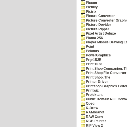
Piccon
Pictility
Pictrix
Picture Converter
Picture Converter Graphi
Picture Devider
Picture Ripper
Pixel Artist Deluxe
Plama 256
Player Missile Drawing Ed
Point
Polonus
PowerGraphics
Prgr15JB
Print 1028
Print Shop Companion, T
Print Shop File Converter
Print Shop, The
Printer Driver
Printshop Graphics Edito
Printwiz
Projektant
Public Domain RLE Conve
Qpeg
R-Draw
RAMbrandt
RAW Conv
RGB Painter
RIP View 2