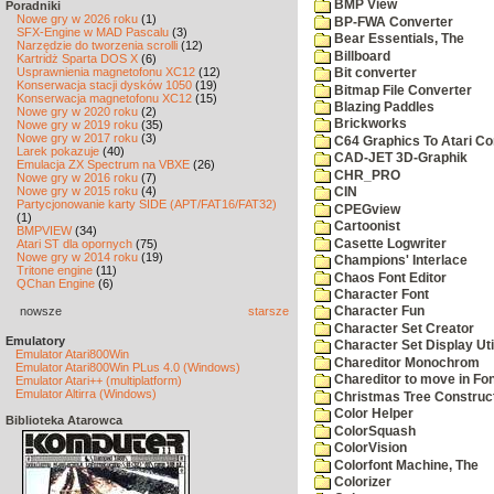
BMP View
Poradniki
Nowe gry w 2026 roku
(1)
BP-FWA Converter
SFX-Engine w MAD Pascalu
(3)
Bear Essentials, The
Narzędzie do tworzenia scrolli
(12)
Billboard
Kartridż Sparta DOS X
(6)
Usprawnienia magnetofonu XC12
(12)
Bit converter
Konserwacja stacji dysków 1050
(19)
Bitmap File Converter
Konserwacja magnetofonu XC12
(15)
Blazing Paddles
Nowe gry w 2020 roku
(2)
Brickworks
Nowe gry w 2019 roku
(35)
Nowe gry w 2017 roku
(3)
C64 Graphics To Atari Co
Larek pokazuje
(40)
CAD-JET 3D-Graphik
Emulacja ZX Spectrum na VBXE
(26)
CHR_PRO
Nowe gry w 2016 roku
(7)
Nowe gry w 2015 roku
(4)
CIN
Partycjonowanie karty SIDE (APT/FAT16/FAT32)
CPEGview
(1)
Cartoonist
BMPVIEW
(34)
Casette Logwriter
Atari ST dla opornych
(75)
Nowe gry w 2014 roku
(19)
Champions' Interlace
Tritone engine
(11)
Chaos Font Editor
QChan Engine
(6)
Character Font
nowsze
starsze
Character Fun
Character Set Creator
Emulatory
Character Set Display Util
Emulator Atari800Win
Chareditor Monochrom
Emulator Atari800Win PLus 4.0 (Windows)
Chareditor to move in Fo
Emulator Atari++ (multiplatform)
Emulator Altirra (Windows)
Christmas Tree Construct
Color Helper
Biblioteka Atarowca
ColorSquash
ColorVision
Colorfont Machine, The
Colorizer