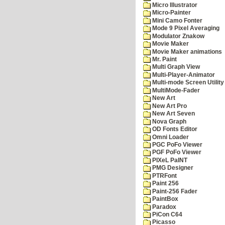
Micro Illustrator
Micro-Painter
Mini Camo Fonter
Mode 9 Pixel Averaging
Modulator Znakow
Movie Maker
Movie Maker animations
Mr. Paint
Multi Graph View
Multi-Player-Animator
Multi-mode Screen Utility
MultiMode-Fader
New Art
New Art Pro
New Art Seven
Nova Graph
OD Fonts Editor
Omni Loader
PGC PoFo Viewer
PGF PoFo Viewer
PIXeL PaINT
PMG Designer
PTRFont
Paint 256
Paint-256 Fader
PaintBox
Paradox
PiCon C64
Picasso