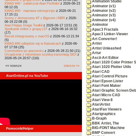
Animation Studio
KWAS #40 - zabierzcie Atari Portfolio!
z 2026-06-23
Animator (v1)
08:12 (0)
KWAS #40 - naprawa retrosprzętu
z 2026-06-21
Animator (v2)
17:15 (1)
Animator (v3)
Sceny z demosceny #7 z Bigerem i MBR
z 2026-
Animator (v4)
06-19 22:08 (0)
Animotor
Atari Floppy Image Toolkit
z 2026-06-17 13:51 (9)
Spotkanie online z grupą LST
z 2026-06-16 16:32
Apac3 Fractals
(17)
Apac3 Linker-Viewer
Recoil zintegrowany z macOS
z 2026-06-13 21:34
Art Converter!
(5)
KWAS #40 odbędzie się w Katowicach
z 2026-06-
Artist
07 17:59 (25)
Artist Unleashed
Commodore po atarowsku
z 2026-05-28 21:50 (21)
Artur
Urządzenie z rekordowo szybką transmisją SIO!
z
Ascii-Art Editor
2026-05-24 20:57 (116)
Atari 1020 Color Printer
«« nowsze
starsze »»
Atari 1020 Plotter Utils
Atari CAD
AtariOnline.pl na YouTube
Atari Control Picture
Atari Epson Lister
Atari Font Maker
Atari Graphic Screen De
Atari Micro CAD
Atari View 8
AtariArtist
AtariFan Viewers
Atarigraphics
B-Graph
BBK Artist, The
BIG-FONT Machine
Pomocnik/Helper
BMP Convert