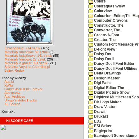
Colors
Colorsquashview
Colorview
Colourfont Editor;Tile Ma
Computer Crayons
Constructor, The
Converter, The
Create-A-Font
Creator, The
Custom Font Message Pri
Czasopisma: 714 sztuk
(185)
D-Font View
Materiały scenowe: 32 sztuki
(9)
Daisy Dot
Materiały książkowe: 141 sztuk
(55)
Daisy Dot II
Materiały firmowe: 27 sztuk
(20)
Materiały o grach: 351 sztuk
(211)
Daisy-Dot II Font Editor
Spiżarnia Voya na Chomikuj.pl
Daisy-Dot II Font Ultlities
Bajtek Redux
Delta Drawings
Zasoby wiedzy
Design Master
Atariki
Digi Paint
XWiki
Digital Editor The
Gury's Atari 8-bit Forever
Digital Picture Show
Atarimania
Atari Archives
Digitized Multiscreen Scr
Drygol's Retro Hacks
Dir Logo Maker
XL Search
Draw Vector
Kontakt
Drawit
Drukarz
HI SCORE CAFÉ
ED2
ESI Writer
Eagleprint
Earwigsoft Screendump