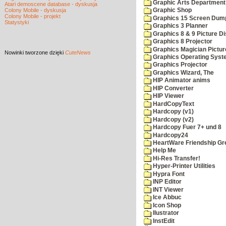
Graphic Arts Department
Atari demoscene database - dyskusja
Colony Mobile - dyskusja
Graphic Shop
Colony Mobile - projekt
Graphics 15 Screen Dum
Statystyki
Graphics 3 Planner
Graphics 8 & 9 Picture Di
Graphics 8 Projector
Graphics Magician Picture
Nowinki
tworzone dzięki
CuteNews
Graphics Operating Syst
Graphics Projector
Graphics Wizard, The
HIP Animator anims
HIP Converter
HIP Viewer
HardCopyText
Hardcopy (v1)
Hardcopy (v2)
Hardcopy Fuer 7+ und 8
Hardcopy24
HeartWare Friendship Gr
Help Me
Hi-Res Transfer!
Hyper-Printer Utilities
Hypra Font
INP Editor
INT Viewer
Ice Abbuc
Icon Shop
Ilustrator
InstEdit