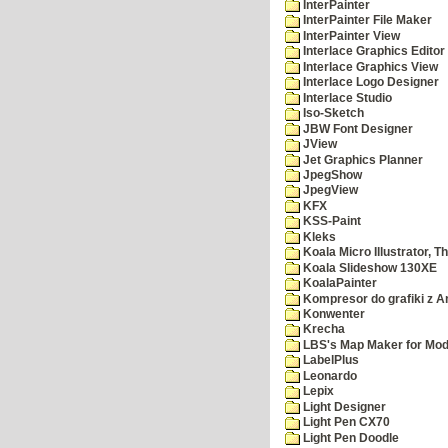
InterPainter
InterPainter File Maker
InterPainter View
Interlace Graphics Editor
Interlace Graphics View
Interlace Logo Designer
Interlace Studio
Iso-Sketch
JBW Font Designer
JView
Jet Graphics Planner
JpegShow
JpegView
KFX
KSS-Paint
Kleks
Koala Micro Illustrator, T
Koala Slideshow 130XE
KoalaPainter
Kompresor do grafiki z A
Konwenter
Krecha
LBS's Map Maker for Mod
LabelPlus
Leonardo
Lepix
Light Designer
Light Pen CX70
Light Pen Doodle