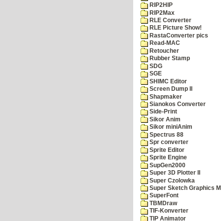
RIP2HIP
RIP2Max
RLE Converter
RLE Picture Show!
RastaConverter pics
Read-MAC
Retoucher
Rubber Stamp
SDG
SGE
SHIMC Editor
Screen Dump II
Shapmaker
Sianokos Converter
Side-Print
Sikor Anim
Sikor miniAnim
Spectrus 88
Spr converter
Sprite Editor
Sprite Engine
SupGen2000
Super 3D Plotter II
Super Czolowka
Super Sketch Graphics M
SuperFont
TBMDraw
TIF-Konverter
TIP Animator