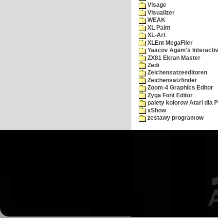
Visage
Visualizer
WEAK
XL Paint
XL-Art
XLEnt MegaFiler
Yaacov Agam's Interactiv
ZX81 Ekran Master
Zedi
Zeichensatzeeditoren
Zeichensatzfinder
Zoom-4 Graphics Editor
Zyga Font Editor
palety kolorow Atari dla 
xShow
zestawy programow