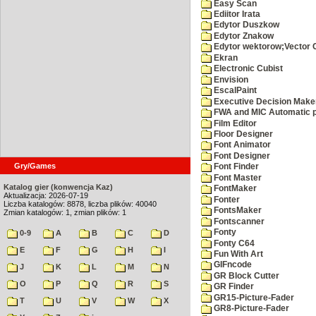
Easy Scan
Ediitor Irata
Edytor Duszkow
Edytor Znakow
Edytor wektorow;Vector 
Ekran
Electronic Cubist
Envision
EscalPaint
Executive Decision Make
FWA and MIC Automatic p
Film Editor
Floor Designer
Font Animator
Font Designer
Gry/Games
Font Finder
Font Master
Katalog gier (konwencja Kaz)
FontMaker
Aktualizacja: 2026-07-19
Fonter
Liczba katalogów: 8878, liczba plików: 40040
FontsMaker
Zmian katalogów: 1, zmian plików: 1
Fontscanner
Fonty
0-9
A
B
C
D
Fonty C64
E
F
G
H
I
Fun With Art
GIFncode
J
K
L
M
N
GR Block Cutter
O
P
Q
R
S
GR Finder
GR15-Picture-Fader
T
U
V
W
X
GR8-Picture-Fader