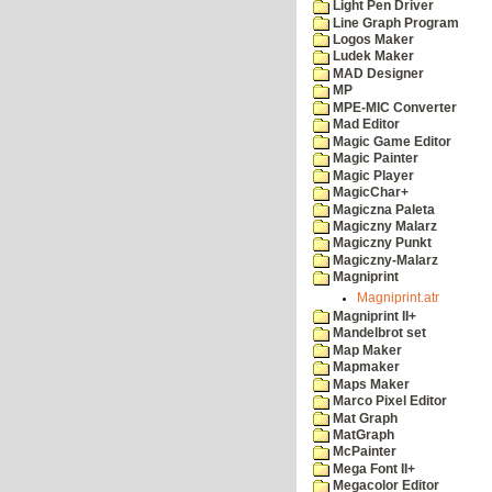
Light Pen Driver
Line Graph Program
Logos Maker
Ludek Maker
MAD Designer
MP
MPE-MIC Converter
Mad Editor
Magic Game Editor
Magic Painter
Magic Player
MagicChar+
Magiczna Paleta
Magiczny Malarz
Magiczny Punkt
Magiczny-Malarz
Magniprint
Magniprint.atr
Magniprint II+
Mandelbrot set
Map Maker
Mapmaker
Maps Maker
Marco Pixel Editor
Mat Graph
MatGraph
McPainter
Mega Font II+
Megacolor Editor