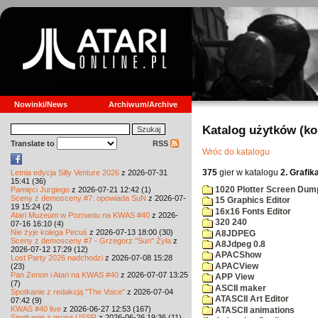
Nowinki/News
Archiwum/Archive
Katalog użytków (k
Translate to
RSS
Wróc do katalogu
375
gier w katalogu
2. Grafik
Letnia edycja Silly Venture 2026
z 2026-07-31
15:41 (36)
1020 Plotter Screen Dum
Pamięci Jurgiego
z 2026-07-21 12:42 (1)
Sceny z demosceny #7: opowiada SuN
z 2026-07-
15 Graphics Editor
19 15:24 (2)
16x16 Fonts Editor
Atari Muzeum w Poznaniu na KWAS #40
z 2026-
320 240
07-16 16:10 (4)
Nie żyje kolega Pecuś
z 2026-07-13 18:00 (30)
A8JDPEG
Sceny z demosceny #7 - Grzegorz "Sun" Żyła
z
A8Jdpeg 0.8
2026-07-12 17:29 (12)
APACShow
Lost Party 2026 nadchodzi
z 2026-07-08 15:28
APACView
(23)
Pan Zenon i Atari na KWAS #40
z 2026-07-07 13:25
APP View
(7)
ASCII maker
Spotkanie z redakcją "The Voice"
z 2026-07-04
ATASCII Art Editor
07:42 (9)
KWAS #40 live
z 2026-06-27 12:53 (167)
ATASCII animations
Spotkanie z grupą USSR
z 2026-06-26 19:36 (11)