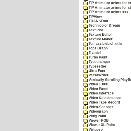
TIP Animator anims for 
TIP Animator anims for s
TIP Animator anims xxx
TIPView
TRANSFont
Technicolor Dream
Text Plot
Texture Editor
Texture Maker
Tomasz Liebich utils
Tops Graph
Trzmiel
Turbo Paint
Typechanger
Typesetter
Ultra-Font
VersaWriter
Vertically Scrolling Playfi
Video 130XE
Video Easel
Video Interface
Video Kaleidoscope
Video Tape Record
Video-Scanner
Videograph
Vidig Paint
Viewer RGB
Viewer XL-Paint
Virtuoso