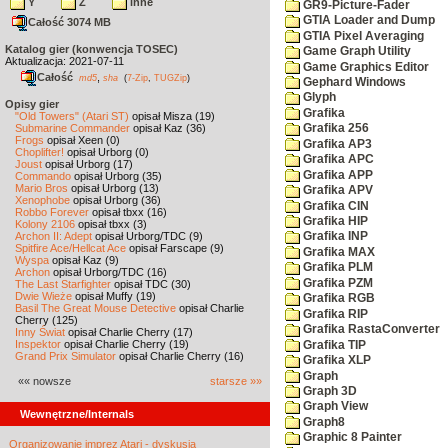
Y
Z
inne
GR9-Picture-Fader
GTIA Loader and Dump
Całość 3074 MB
GTIA Pixel Averaging
Katalog gier (konwencja TOSEC)
Game Graph Utility
Aktualizacja: 2021-07-11
Game Graphics Editor
Całość
,
md5
sha
(
7-Zip
,
TUGZip
)
Gephard Windows
Glyph
Opisy gier
Grafika
"Old Towers" (Atari ST)
opisał Misza (19)
Submarine Commander
opisał Kaz (36)
Grafika 256
Frogs
opisał Xeen (0)
Grafika AP3
Choplifter!
opisał Urborg (0)
Grafika APC
Joust
opisał Urborg (17)
Grafika APP
Commando
opisał Urborg (35)
Mario Bros
opisał Urborg (13)
Grafika APV
Xenophobe
opisał Urborg (36)
Grafika CIN
Robbo Forever
opisał tbxx (16)
Grafika HIP
Kolony 2106
opisał tbxx (3)
Archon II: Adept
opisał Urborg/TDC (9)
Grafika INP
Spitfire Ace/Hellcat Ace
opisał Farscape (9)
Grafika MAX
Wyspa
opisał Kaz (9)
Grafika PLM
Archon
opisał Urborg/TDC (16)
Grafika PZM
The Last Starfighter
opisał TDC (30)
Dwie Wieże
opisał Muffy (19)
Grafika RGB
Basil The Great Mouse Detective
opisał Charlie
Grafika RIP
Cherry (125)
Grafika RastaConverter
Inny Świat
opisał Charlie Cherry (17)
Inspektor
opisał Charlie Cherry (19)
Grafika TIP
Grand Prix Simulator
opisał Charlie Cherry (16)
Grafika XLP
Graph
«« nowsze
starsze »»
Graph 3D
Graph View
Wewnętrzne/Internals
Graph8
Graphic 8 Painter
Organizowanie imprez Atari - dyskusja