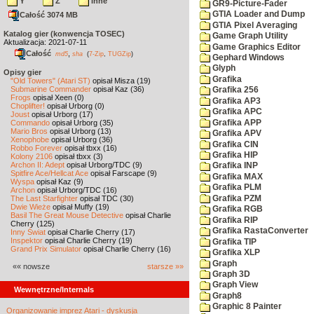
Y
Z
inne
GR9-Picture-Fader
GTIA Loader and Dump
Całość 3074 MB
GTIA Pixel Averaging
Katalog gier (konwencja TOSEC)
Game Graph Utility
Aktualizacja: 2021-07-11
Game Graphics Editor
Całość
,
md5
sha
(
7-Zip
,
TUGZip
)
Gephard Windows
Glyph
Opisy gier
Grafika
"Old Towers" (Atari ST)
opisał Misza (19)
Submarine Commander
opisał Kaz (36)
Grafika 256
Frogs
opisał Xeen (0)
Grafika AP3
Choplifter!
opisał Urborg (0)
Grafika APC
Joust
opisał Urborg (17)
Grafika APP
Commando
opisał Urborg (35)
Mario Bros
opisał Urborg (13)
Grafika APV
Xenophobe
opisał Urborg (36)
Grafika CIN
Robbo Forever
opisał tbxx (16)
Grafika HIP
Kolony 2106
opisał tbxx (3)
Archon II: Adept
opisał Urborg/TDC (9)
Grafika INP
Spitfire Ace/Hellcat Ace
opisał Farscape (9)
Grafika MAX
Wyspa
opisał Kaz (9)
Grafika PLM
Archon
opisał Urborg/TDC (16)
Grafika PZM
The Last Starfighter
opisał TDC (30)
Dwie Wieże
opisał Muffy (19)
Grafika RGB
Basil The Great Mouse Detective
opisał Charlie
Grafika RIP
Cherry (125)
Grafika RastaConverter
Inny Świat
opisał Charlie Cherry (17)
Inspektor
opisał Charlie Cherry (19)
Grafika TIP
Grand Prix Simulator
opisał Charlie Cherry (16)
Grafika XLP
Graph
«« nowsze
starsze »»
Graph 3D
Graph View
Wewnętrzne/Internals
Graph8
Graphic 8 Painter
Organizowanie imprez Atari - dyskusja