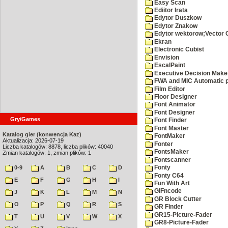
Easy Scan
Ediitor Irata
Edytor Duszkow
Edytor Znakow
Edytor wektorow;Vector 
Ekran
Electronic Cubist
Envision
EscalPaint
Executive Decision Make
FWA and MIC Automatic p
Film Editor
Floor Designer
Font Animator
Font Designer
Gry/Games
Font Finder
Font Master
Katalog gier (konwencja Kaz)
FontMaker
Aktualizacja: 2026-07-19
Fonter
Liczba katalogów: 8878, liczba plików: 40040
FontsMaker
Zmian katalogów: 1, zmian plików: 1
Fontscanner
0-9
A
B
C
D
Fonty
Fonty C64
E
F
G
H
I
Fun With Art
GIFncode
J
K
L
M
N
GR Block Cutter
O
P
Q
R
S
GR Finder
GR15-Picture-Fader
T
U
V
W
X
GR8-Picture-Fader