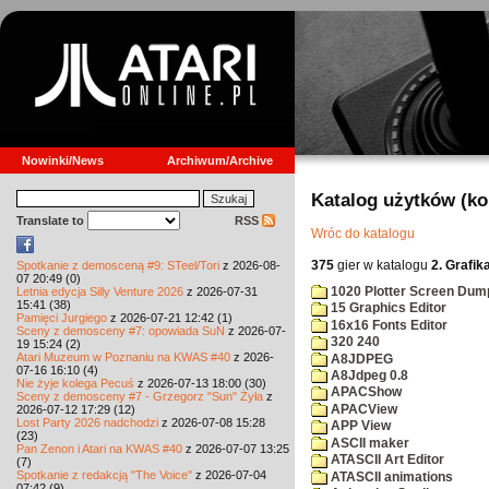
Nowinki/News
Archiwum/Archive
Katalog użytków (k
Translate to
RSS
Wróc do katalogu
375
gier w katalogu
2. Grafik
Spotkanie z demosceną #9: STeel/Tori
z 2026-08-
07 20:49 (0)
1020 Plotter Screen Dum
Letnia edycja Silly Venture 2026
z 2026-07-31
15:41 (38)
15 Graphics Editor
Pamięci Jurgiego
z 2026-07-21 12:42 (1)
16x16 Fonts Editor
Sceny z demosceny #7: opowiada SuN
z 2026-07-
320 240
19 15:24 (2)
Atari Muzeum w Poznaniu na KWAS #40
z 2026-
A8JDPEG
07-16 16:10 (4)
A8Jdpeg 0.8
Nie żyje kolega Pecuś
z 2026-07-13 18:00 (30)
APACShow
Sceny z demosceny #7 - Grzegorz "Sun" Żyła
z
APACView
2026-07-12 17:29 (12)
Lost Party 2026 nadchodzi
z 2026-07-08 15:28
APP View
(23)
ASCII maker
Pan Zenon i Atari na KWAS #40
z 2026-07-07 13:25
ATASCII Art Editor
(7)
Spotkanie z redakcją "The Voice"
z 2026-07-04
ATASCII animations
07:42 (9)