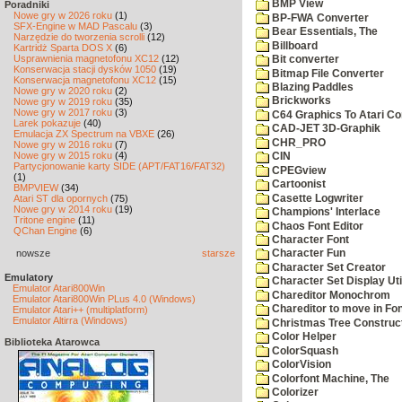
BMP View
Poradniki
Nowe gry w 2026 roku
(1)
BP-FWA Converter
SFX-Engine w MAD Pascalu
(3)
Bear Essentials, The
Narzędzie do tworzenia scrolli
(12)
Billboard
Kartridż Sparta DOS X
(6)
Usprawnienia magnetofonu XC12
(12)
Bit converter
Konserwacja stacji dysków 1050
(19)
Bitmap File Converter
Konserwacja magnetofonu XC12
(15)
Blazing Paddles
Nowe gry w 2020 roku
(2)
Brickworks
Nowe gry w 2019 roku
(35)
Nowe gry w 2017 roku
(3)
C64 Graphics To Atari Co
Larek pokazuje
(40)
CAD-JET 3D-Graphik
Emulacja ZX Spectrum na VBXE
(26)
CHR_PRO
Nowe gry w 2016 roku
(7)
Nowe gry w 2015 roku
(4)
CIN
Partycjonowanie karty SIDE (APT/FAT16/FAT32)
CPEGview
(1)
Cartoonist
BMPVIEW
(34)
Casette Logwriter
Atari ST dla opornych
(75)
Nowe gry w 2014 roku
(19)
Champions' Interlace
Tritone engine
(11)
Chaos Font Editor
QChan Engine
(6)
Character Font
nowsze
starsze
Character Fun
Character Set Creator
Emulatory
Character Set Display Util
Emulator Atari800Win
Chareditor Monochrom
Emulator Atari800Win PLus 4.0 (Windows)
Chareditor to move in Fo
Emulator Atari++ (multiplatform)
Emulator Altirra (Windows)
Christmas Tree Construct
Color Helper
Biblioteka Atarowca
ColorSquash
ColorVision
Colorfont Machine, The
Colorizer