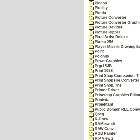
Piccon
Pictility
Pictrix
Picture Converter
Picture Converter Graphi
Picture Devider
Picture Ripper
Pixel Artist Deluxe
Plama 256
Player Missile Drawing Ed
Point
Polonus
PowerGraphics
Prgr15JB
Print 1028
Print Shop Companion, T
Print Shop File Converter
Print Shop, The
Printer Driver
Printshop Graphics Edito
Printwiz
Projektant
Public Domain RLE Conve
Qpeg
R-Draw
RAMbrandt
RAW Conv
RGB Painter
RIP View 2