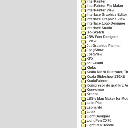
InterPainter
InterPainter File Maker
InterPainter View
Interlace Graphics Editor
Interlace Graphics View
Interlace Logo Designer
Interlace Studio
Iso-Sketch
JBW Font Designer
JView
Jet Graphics Planner
JpegShow
JpegView
KFX
KSS-Paint
Kleks
Koala Micro Illustrator, T
Koala Slideshow 130XE
KoalaPainter
Kompresor do grafiki z A
Konwenter
Krecha
LBS's Map Maker for Mod
LabelPlus
Leonardo
Lepix
Light Designer
Light Pen CX70
Light Pen Doodle