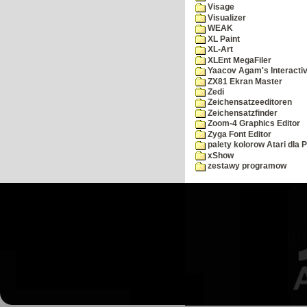
Visage
Visualizer
WEAK
XL Paint
XL-Art
XLEnt MegaFiler
Yaacov Agam's Interactiv
ZX81 Ekran Master
Zedi
Zeichensatzeeditoren
Zeichensatzfinder
Zoom-4 Graphics Editor
Zyga Font Editor
palety kolorow Atari dla 
xShow
zestawy programow