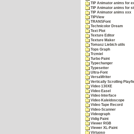
TIP Animator anims for 
TIP Animator anims for s
TIP Animator anims xxx
TIPView
TRANSFont
Technicolor Dream
Text Plot
Texture Editor
Texture Maker
Tomasz Liebich utils
Tops Graph
Trzmiel
Turbo Paint
Typechanger
Typesetter
Ultra-Font
VersaWriter
Vertically Scrolling Playfi
Video 130XE
Video Easel
Video Interface
Video Kaleidoscope
Video Tape Record
Video-Scanner
Videograph
Vidig Paint
Viewer RGB
Viewer XL-Paint
Virtuoso