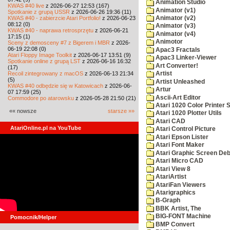
Animation Studio
KWAS #40 live
z 2026-06-27 12:53 (167)
Animator (v1)
Spotkanie z grupą USSR
z 2026-06-26 19:36 (11)
KWAS #40 - zabierzcie Atari Portfolio!
z 2026-06-23
Animator (v2)
08:12 (0)
Animator (v3)
KWAS #40 - naprawa retrosprzętu
z 2026-06-21
Animator (v4)
17:15 (1)
Animotor
Sceny z demosceny #7 z Bigerem i MBR
z 2026-
06-19 22:08 (0)
Apac3 Fractals
Atari Floppy Image Toolkit
z 2026-06-17 13:51 (9)
Apac3 Linker-Viewer
Spotkanie online z grupą LST
z 2026-06-16 16:32
Art Converter!
(17)
Recoil zintegrowany z macOS
z 2026-06-13 21:34
Artist
(5)
Artist Unleashed
KWAS #40 odbędzie się w Katowicach
z 2026-06-
Artur
07 17:59 (25)
Ascii-Art Editor
Commodore po atarowsku
z 2026-05-28 21:50 (21)
Atari 1020 Color Printer
«« nowsze
starsze »»
Atari 1020 Plotter Utils
Atari CAD
AtariOnline.pl na YouTube
Atari Control Picture
Atari Epson Lister
Atari Font Maker
Atari Graphic Screen De
Atari Micro CAD
Atari View 8
AtariArtist
AtariFan Viewers
Atarigraphics
B-Graph
BBK Artist, The
BIG-FONT Machine
Pomocnik/Helper
BMP Convert