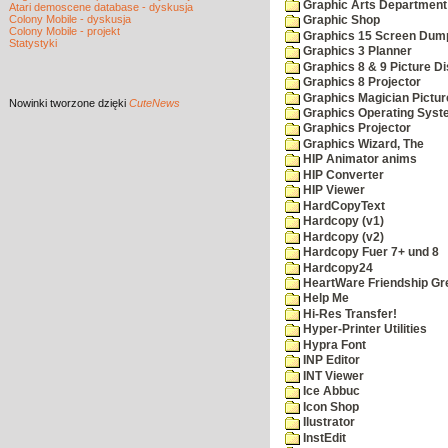
Graphic Arts Department
Atari demoscene database - dyskusja
Colony Mobile - dyskusja
Graphic Shop
Colony Mobile - projekt
Graphics 15 Screen Dum
Statystyki
Graphics 3 Planner
Graphics 8 & 9 Picture Di
Graphics 8 Projector
Graphics Magician Picture
Nowinki
tworzone dzięki
CuteNews
Graphics Operating Syst
Graphics Projector
Graphics Wizard, The
HIP Animator anims
HIP Converter
HIP Viewer
HardCopyText
Hardcopy (v1)
Hardcopy (v2)
Hardcopy Fuer 7+ und 8
Hardcopy24
HeartWare Friendship Gr
Help Me
Hi-Res Transfer!
Hyper-Printer Utilities
Hypra Font
INP Editor
INT Viewer
Ice Abbuc
Icon Shop
Ilustrator
InstEdit