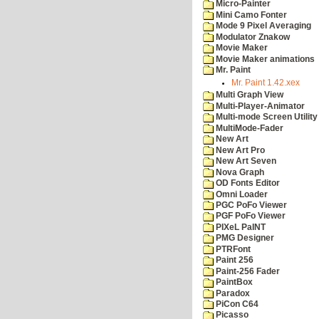
Micro-Painter
Mini Camo Fonter
Mode 9 Pixel Averaging
Modulator Znakow
Movie Maker
Movie Maker animations
Mr. Paint
Mr. Paint 1.42.xex
Multi Graph View
Multi-Player-Animator
Multi-mode Screen Utility
MultiMode-Fader
New Art
New Art Pro
New Art Seven
Nova Graph
OD Fonts Editor
Omni Loader
PGC PoFo Viewer
PGF PoFo Viewer
PIXeL PaINT
PMG Designer
PTRFont
Paint 256
Paint-256 Fader
PaintBox
Paradox
PiCon C64
Picasso