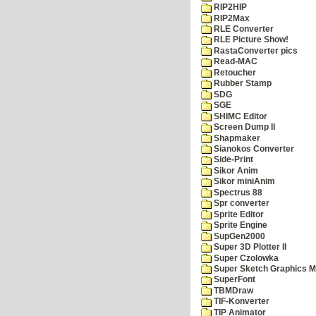
RIP2HIP
RIP2Max
RLE Converter
RLE Picture Show!
RastaConverter pics
Read-MAC
Retoucher
Rubber Stamp
SDG
SGE
SHIMC Editor
Screen Dump II
Shapmaker
Sianokos Converter
Side-Print
Sikor Anim
Sikor miniAnim
Spectrus 88
Spr converter
Sprite Editor
Sprite Engine
SupGen2000
Super 3D Plotter II
Super Czolowka
Super Sketch Graphics M
SuperFont
TBMDraw
TIF-Konverter
TIP Animator