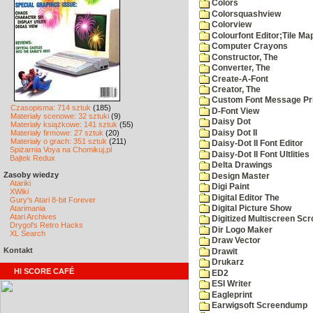
Colors
Colorsquashview
Colorview
Colourfont Editor;Tile Ma
Computer Crayons
Constructor, The
Converter, The
Create-A-Font
Creator, The
Custom Font Message Pri
Czasopisma: 714 sztuk
(185)
D-Font View
Materiały scenowe: 32 sztuki
(9)
Daisy Dot
Materiały książkowe: 141 sztuk
(55)
Daisy Dot II
Materiały firmowe: 27 sztuk
(20)
Materiały o grach: 351 sztuk
(211)
Daisy-Dot II Font Editor
Spiżarnia Voya na Chomikuj.pl
Daisy-Dot II Font Ultlities
Bajtek Redux
Delta Drawings
Zasoby wiedzy
Design Master
Atariki
Digi Paint
XWiki
Digital Editor The
Gury's Atari 8-bit Forever
Atarimania
Digital Picture Show
Atari Archives
Digitized Multiscreen Scr
Drygol's Retro Hacks
Dir Logo Maker
XL Search
Draw Vector
Kontakt
Drawit
Drukarz
HI SCORE CAFÉ
ED2
ESI Writer
Eagleprint
Earwigsoft Screendump