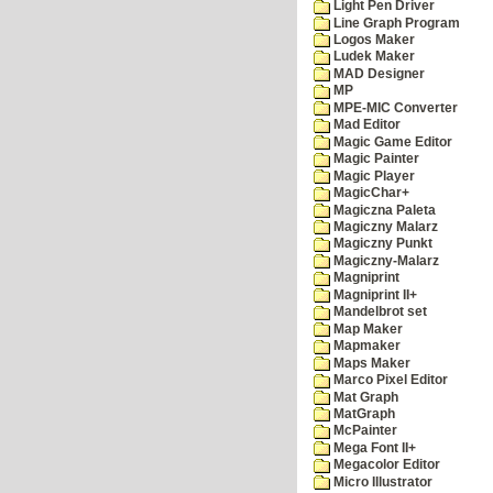
Light Pen Driver
Line Graph Program
Logos Maker
Ludek Maker
MAD Designer
MP
MPE-MIC Converter
Mad Editor
Magic Game Editor
Magic Painter
Magic Player
MagicChar+
Magiczna Paleta
Magiczny Malarz
Magiczny Punkt
Magiczny-Malarz
Magniprint
Magniprint II+
Mandelbrot set
Map Maker
Mapmaker
Maps Maker
Marco Pixel Editor
Mat Graph
MatGraph
McPainter
Mega Font II+
Megacolor Editor
Micro Illustrator