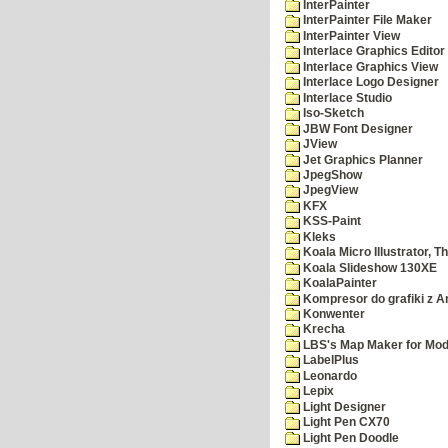
InterPainter
InterPainter File Maker
InterPainter View
Interlace Graphics Editor
Interlace Graphics View
Interlace Logo Designer
Interlace Studio
Iso-Sketch
JBW Font Designer
JView
Jet Graphics Planner
JpegShow
JpegView
KFX
KSS-Paint
Kleks
Koala Micro Illustrator, T
Koala Slideshow 130XE
KoalaPainter
Kompresor do grafiki z A
Konwenter
Krecha
LBS's Map Maker for Mod
LabelPlus
Leonardo
Lepix
Light Designer
Light Pen CX70
Light Pen Doodle