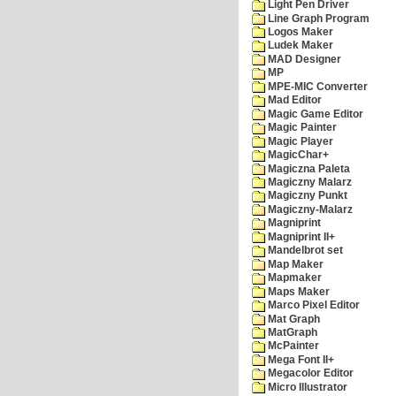
Light Pen Driver
Line Graph Program
Logos Maker
Ludek Maker
MAD Designer
MP
MPE-MIC Converter
Mad Editor
Magic Game Editor
Magic Painter
Magic Player
MagicChar+
Magiczna Paleta
Magiczny Malarz
Magiczny Punkt
Magiczny-Malarz
Magniprint
Magniprint II+
Mandelbrot set
Map Maker
Mapmaker
Maps Maker
Marco Pixel Editor
Mat Graph
MatGraph
McPainter
Mega Font II+
Megacolor Editor
Micro Illustrator