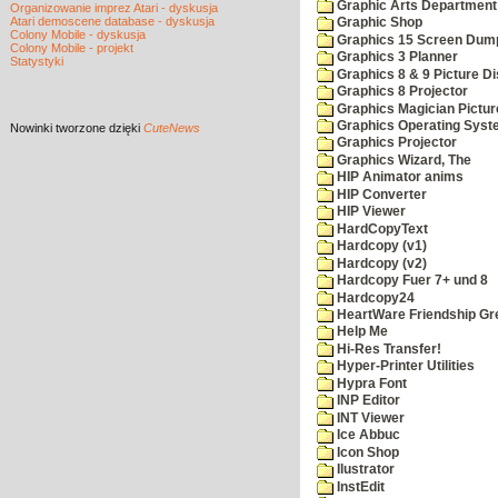
Graphic Arts Department
Organizowanie imprez Atari - dyskusja
Atari demoscene database - dyskusja
Graphic Shop
Colony Mobile - dyskusja
Graphics 15 Screen Dum
Colony Mobile - projekt
Graphics 3 Planner
Statystyki
Graphics 8 & 9 Picture Di
Graphics 8 Projector
Graphics Magician Picture
Graphics Operating Syst
Nowinki
tworzone dzięki
CuteNews
Graphics Projector
Graphics Wizard, The
HIP Animator anims
HIP Converter
HIP Viewer
HardCopyText
Hardcopy (v1)
Hardcopy (v2)
Hardcopy Fuer 7+ und 8
Hardcopy24
HeartWare Friendship Gr
Help Me
Hi-Res Transfer!
Hyper-Printer Utilities
Hypra Font
INP Editor
INT Viewer
Ice Abbuc
Icon Shop
Ilustrator
InstEdit