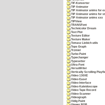
TIF-Konverter
TIP Animator
TIP Animator anims for 
TIP Animator anims for s
TIP Animator anims xxx
TIPView
TRANSFont
Technicolor Dream
Text Plot
Texture Editor
Texture Maker
Tomasz Liebich utils
Tops Graph
Trzmiel
Turbo Paint
Typechanger
Typesetter
Ultra-Font
VersaWriter
Vertically Scrolling Playfi
Video 130XE
Video Easel
Video Interface
Video Kaleidoscope
Video Tape Record
Video-Scanner
Videograph
Vidig Paint
Viewer RGB