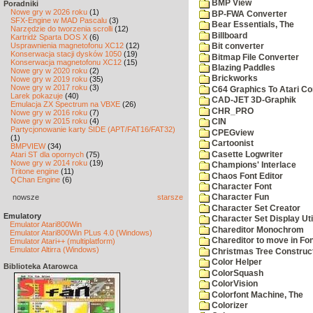
BMP View
Poradniki
Nowe gry w 2026 roku
(1)
BP-FWA Converter
SFX-Engine w MAD Pascalu
(3)
Bear Essentials, The
Narzędzie do tworzenia scrolli
(12)
Billboard
Kartridż Sparta DOS X
(6)
Usprawnienia magnetofonu XC12
(12)
Bit converter
Konserwacja stacji dysków 1050
(19)
Bitmap File Converter
Konserwacja magnetofonu XC12
(15)
Blazing Paddles
Nowe gry w 2020 roku
(2)
Brickworks
Nowe gry w 2019 roku
(35)
Nowe gry w 2017 roku
(3)
C64 Graphics To Atari Co
Larek pokazuje
(40)
CAD-JET 3D-Graphik
Emulacja ZX Spectrum na VBXE
(26)
CHR_PRO
Nowe gry w 2016 roku
(7)
Nowe gry w 2015 roku
(4)
CIN
Partycjonowanie karty SIDE (APT/FAT16/FAT32)
CPEGview
(1)
Cartoonist
BMPVIEW
(34)
Casette Logwriter
Atari ST dla opornych
(75)
Nowe gry w 2014 roku
(19)
Champions' Interlace
Tritone engine
(11)
Chaos Font Editor
QChan Engine
(6)
Character Font
nowsze
starsze
Character Fun
Character Set Creator
Emulatory
Character Set Display Util
Emulator Atari800Win
Chareditor Monochrom
Emulator Atari800Win PLus 4.0 (Windows)
Chareditor to move in Fo
Emulator Atari++ (multiplatform)
Emulator Altirra (Windows)
Christmas Tree Construct
Color Helper
Biblioteka Atarowca
ColorSquash
ColorVision
Colorfont Machine, The
Colorizer