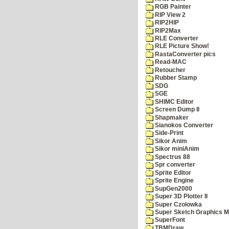
RGB Painter
RIP View 2
RIP2HIP
RIP2Max
RLE Converter
RLE Picture Show!
RastaConverter pics
Read-MAC
Retoucher
Rubber Stamp
SDG
SGE
SHIMC Editor
Screen Dump II
Shapmaker
Sianokos Converter
Side-Print
Sikor Anim
Sikor miniAnim
Spectrus 88
Spr converter
Sprite Editor
Sprite Engine
SupGen2000
Super 3D Plotter II
Super Czolowka
Super Sketch Graphics M
SuperFont
TBMDraw