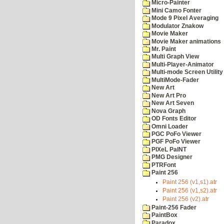
Micro-Painter
Mini Camo Fonter
Mode 9 Pixel Averaging
Modulator Znakow
Movie Maker
Movie Maker animations
Mr. Paint
Multi Graph View
Multi-Player-Animator
Multi-mode Screen Utility
MultiMode-Fader
New Art
New Art Pro
New Art Seven
Nova Graph
OD Fonts Editor
Omni Loader
PGC PoFo Viewer
PGF PoFo Viewer
PIXeL PaINT
PMG Designer
PTRFont
Paint 256
Paint 256 (v1,s1).atr
Paint 256 (v1,s2).atr
Paint 256 (v2).atr
Paint-256 Fader
PaintBox
Paradox