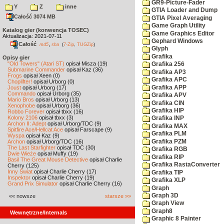
GR9-Picture-Fader
Y
Z
inne
GTIA Loader and Dump
Całość 3074 MB
GTIA Pixel Averaging
Game Graph Utility
Katalog gier (konwencja TOSEC)
Game Graphics Editor
Aktualizacja: 2021-07-11
Gephard Windows
Całość
,
md5
sha
(
7-Zip
,
TUGZip
)
Glyph
Grafika
Opisy gier
"Old Towers" (Atari ST)
opisał Misza (19)
Grafika 256
Submarine Commander
opisał Kaz (36)
Grafika AP3
Frogs
opisał Xeen (0)
Grafika APC
Choplifter!
opisał Urborg (0)
Grafika APP
Joust
opisał Urborg (17)
Commando
opisał Urborg (35)
Grafika APV
Mario Bros
opisał Urborg (13)
Grafika CIN
Xenophobe
opisał Urborg (36)
Grafika HIP
Robbo Forever
opisał tbxx (16)
Kolony 2106
opisał tbxx (3)
Grafika INP
Archon II: Adept
opisał Urborg/TDC (9)
Grafika MAX
Spitfire Ace/Hellcat Ace
opisał Farscape (9)
Grafika PLM
Wyspa
opisał Kaz (9)
Grafika PZM
Archon
opisał Urborg/TDC (16)
The Last Starfighter
opisał TDC (30)
Grafika RGB
Dwie Wieże
opisał Muffy (19)
Grafika RIP
Basil The Great Mouse Detective
opisał Charlie
Grafika RastaConverter
Cherry (125)
Inny Świat
opisał Charlie Cherry (17)
Grafika TIP
Inspektor
opisał Charlie Cherry (19)
Grafika XLP
Grand Prix Simulator
opisał Charlie Cherry (16)
Graph
Graph 3D
«« nowsze
starsze »»
Graph View
Graph8
Wewnętrzne/Internals
Graphic 8 Painter