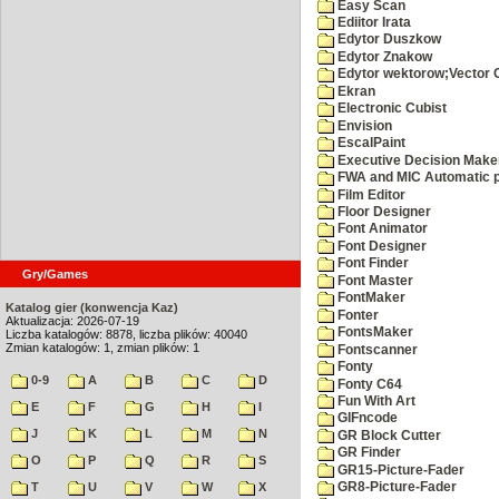
Easy Scan
Ediitor Irata
Edytor Duszkow
Edytor Znakow
Edytor wektorow;Vector 
Ekran
Electronic Cubist
Envision
EscalPaint
Executive Decision Make
FWA and MIC Automatic p
Film Editor
Floor Designer
Font Animator
Font Designer
Font Finder
Gry/Games
Font Master
FontMaker
Katalog gier (konwencja Kaz)
Fonter
Aktualizacja: 2026-07-19
FontsMaker
Liczba katalogów: 8878, liczba plików: 40040
Zmian katalogów: 1, zmian plików: 1
Fontscanner
Fonty
0-9
A
B
C
D
Fonty C64
Fun With Art
E
F
G
H
I
GIFncode
J
K
L
M
N
GR Block Cutter
GR Finder
O
P
Q
R
S
GR15-Picture-Fader
T
U
V
W
X
GR8-Picture-Fader