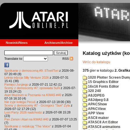
Nowinki/News
Archiwum/Archive
Katalog użytków (k
Translate to
RSS
Wróc do katalogu
375
gier w katalogu
2. Grafik
Spotkanie z demosceną #9: STeel/Tori
z 2026-08-
07 20:49 (8)
1020 Plotter Screen Dum
Letnia edycja Silly Venture 2026
z 2026-07-31
15:41 (38)
15 Graphics Editor
Pamięci Jurgiego
z 2026-07-21 12:42 (1)
16x16 Fonts Editor
Sceny z demosceny #7: opowiada SuN
z 2026-07-
320 240
19 15:24 (2)
Atari Muzeum w Poznaniu na KWAS #40
z 2026-
A8JDPEG
07-16 16:10 (4)
A8Jdpeg 0.8
Nie żyje kolega Pecuś
z 2026-07-13 18:00 (30)
APACShow
Sceny z demosceny #7 - Grzegorz "Sun" Żyła
z
APACView
2026-07-12 17:29 (12)
Lost Party 2026 nadchodzi
z 2026-07-08 15:28
APP View
(23)
ASCII maker
Pan Zenon i Atari na KWAS #40
z 2026-07-07 13:25
ATASCII Art Editor
(7)
Spotkanie z redakcją "The Voice"
z 2026-07-04
ATASCII animations
07:42 (9)