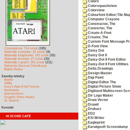
Colors
Colorsquashview
Colorview
Colourfont Editor;Tile Ma
Computer Crayons
Constructor, The
Converter, The
Create-A-Font
Creator, The
Custom Font Message Pri
D-Font View
Czasopisma: 714 sztuk
(185)
Daisy Dot
Materiały scenowe: 32 sztuki
(9)
Daisy Dot II
Materiały książkowe: 141 sztuk
(55)
Materiały firmowe: 27 sztuk
(20)
Daisy-Dot II Font Editor
Materiały o grach: 351 sztuk
(211)
Daisy-Dot II Font Ultlities
Spiżarnia Voya na Chomikuj.pl
Delta Drawings
Bajtek Redux
Design Master
Zasoby wiedzy
Digi Paint
Atariki
Digital Editor The
XWiki
Gury's Atari 8-bit Forever
Digital Picture Show
Atarimania
Digitized Multiscreen Scr
Atari Archives
Dir Logo Maker
Drygol's Retro Hacks
Draw Vector
XL Search
Drawit
Kontakt
Drukarz
ED2
HI SCORE CAFÉ
ESI Writer
Eagleprint
Earwigsoft Screendump