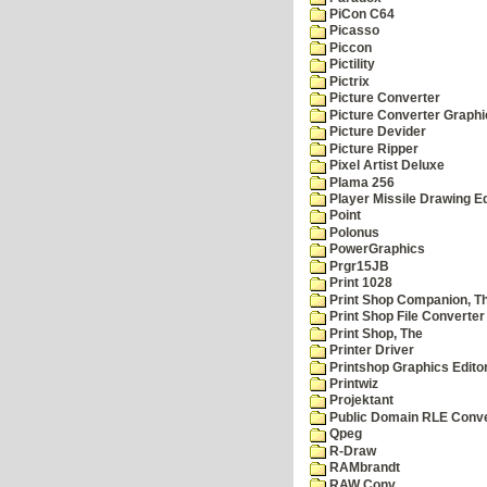
PiCon C64
Picasso
Piccon
Pictility
Pictrix
Picture Converter
Picture Converter Graphi
Picture Devider
Picture Ripper
Pixel Artist Deluxe
Plama 256
Player Missile Drawing Ed
Point
Polonus
PowerGraphics
Prgr15JB
Print 1028
Print Shop Companion, T
Print Shop File Converter
Print Shop, The
Printer Driver
Printshop Graphics Edito
Printwiz
Projektant
Public Domain RLE Conve
Qpeg
R-Draw
RAMbrandt
RAW Conv