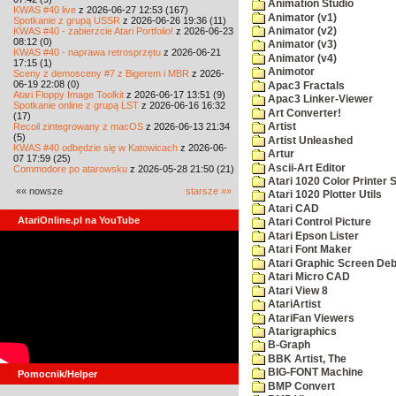
Animation Studio
KWAS #40 live
z 2026-06-27 12:53 (167)
Animator (v1)
Spotkanie z grupą USSR
z 2026-06-26 19:36 (11)
KWAS #40 - zabierzcie Atari Portfolio!
z 2026-06-23
Animator (v2)
08:12 (0)
Animator (v3)
KWAS #40 - naprawa retrosprzętu
z 2026-06-21
Animator (v4)
17:15 (1)
Animotor
Sceny z demosceny #7 z Bigerem i MBR
z 2026-
06-19 22:08 (0)
Apac3 Fractals
Atari Floppy Image Toolkit
z 2026-06-17 13:51 (9)
Apac3 Linker-Viewer
Spotkanie online z grupą LST
z 2026-06-16 16:32
Art Converter!
(17)
Recoil zintegrowany z macOS
z 2026-06-13 21:34
Artist
(5)
Artist Unleashed
KWAS #40 odbędzie się w Katowicach
z 2026-06-
Artur
07 17:59 (25)
Ascii-Art Editor
Commodore po atarowsku
z 2026-05-28 21:50 (21)
Atari 1020 Color Printer
«« nowsze
starsze »»
Atari 1020 Plotter Utils
Atari CAD
AtariOnline.pl na YouTube
Atari Control Picture
Atari Epson Lister
Atari Font Maker
Atari Graphic Screen De
Atari Micro CAD
Atari View 8
AtariArtist
AtariFan Viewers
Atarigraphics
B-Graph
BBK Artist, The
BIG-FONT Machine
Pomocnik/Helper
BMP Convert