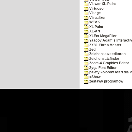
Viewer XL-Paint
Virtuoso
Visage
Visualizer
WEAK
XL Paint
XL-Art
XLEnt MegaFiler
Yaacov Agam's Interactiv
ZX81 Ekran Master
Zedi
Zeichensatzeeditoren
Zeichensatzfinder
Zoom-4 Graphics Editor
Zyga Font Editor
palety kolorow Atari dla 
xShow
zestawy programow