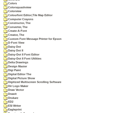
Colors
Colorsquashview
Colorview
Colourfont Editor;Tile Map Editor
Computer Crayons
Constructor, The
Converter, The
Create-A-Font
Creator, The
Custom Font Message Printer for Epson
D-Font View
Daisy Dot
Daisy Dot II
Daisy-Dot II Font Editor
Daisy-Dot II Font Ultlities
Delta Drawings
Design Master
Digi Paint
Digital Editor The
Digital Picture Show
Digitized Multiscreen Scrolling Software
Dir Logo Maker
Draw Vector
Drawit
Drukarz
ED2
ESI Writer
Eagleprint