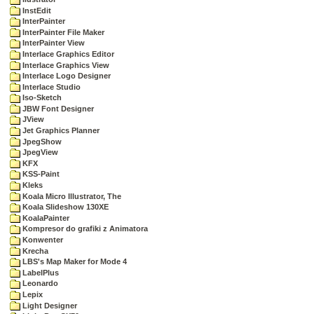
InstEdit
InterPainter
InterPainter File Maker
InterPainter View
Interlace Graphics Editor
Interlace Graphics View
Interlace Logo Designer
Interlace Studio
Iso-Sketch
JBW Font Designer
JView
Jet Graphics Planner
JpegShow
JpegView
KFX
KSS-Paint
Kleks
Koala Micro Illustrator, The
Koala Slideshow 130XE
KoalaPainter
Kompresor do grafiki z Animatora
Konwenter
Krecha
LBS's Map Maker for Mode 4
LabelPlus
Leonardo
Lepix
Light Designer