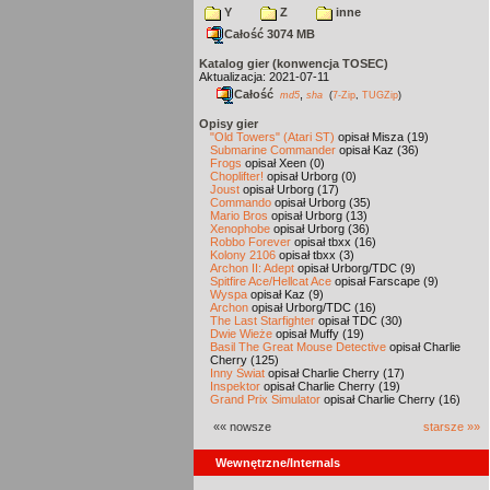
Y
Z
inne
Całość 3074 MB
Katalog gier (konwencja TOSEC)
Aktualizacja: 2021-07-11
Całość
,
md5
sha
(
7-Zip
,
TUGZip
)
Opisy gier
"Old Towers" (Atari ST)
opisał Misza (19)
Submarine Commander
opisał Kaz (36)
Frogs
opisał Xeen (0)
Choplifter!
opisał Urborg (0)
Joust
opisał Urborg (17)
Commando
opisał Urborg (35)
Mario Bros
opisał Urborg (13)
Xenophobe
opisał Urborg (36)
Robbo Forever
opisał tbxx (16)
Kolony 2106
opisał tbxx (3)
Archon II: Adept
opisał Urborg/TDC (9)
Spitfire Ace/Hellcat Ace
opisał Farscape (9)
Wyspa
opisał Kaz (9)
Archon
opisał Urborg/TDC (16)
The Last Starfighter
opisał TDC (30)
Dwie Wieże
opisał Muffy (19)
Basil The Great Mouse Detective
opisał Charlie
Cherry (125)
Inny Świat
opisał Charlie Cherry (17)
Inspektor
opisał Charlie Cherry (19)
Grand Prix Simulator
opisał Charlie Cherry (16)
«« nowsze
starsze »»
Wewnętrzne/Internals