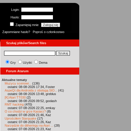
Login:
Hasło:
Zapamiętaj mnie
Zapomniane hasło?
Poproś o członkostwo
Szukaj plików/Search files
Gry
Użytki
Dema
Forum Atarum
Aktualne tematy
Muzycy scenowi...
(136)
ostatni: 08-08-2026 17:34, Foster
AspeQt dla Androida z obsługą SIO...
(41)
ostatni: 08-08-2026 13:48, greblus
[K] Atari TT030
(2)
ostatni: 08-08-2026 09:52, goolash
RMT hacking
(470)
ostatni: 07-08-2026 22:25, emkay
O co chodzi w grze Kasiarz?
(8)
ostatni: 07-08-2026 21:46, Kaz
Uprościłem Starquake
(17)
ostatni: 07-08-2026 21:26, Kaz
Narzędzie do ditheringu na Atari ...
(28)
ostatni: 07-08-2026 21:23, Kaz