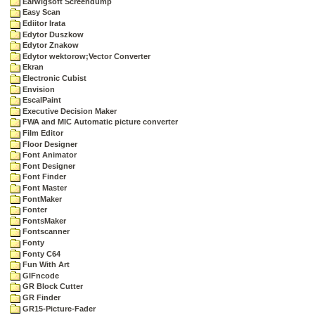
Earwigsoft Screendump
Easy Scan
Ediitor Irata
Edytor Duszkow
Edytor Znakow
Edytor wektorow;Vector Converter
Ekran
Electronic Cubist
Envision
EscalPaint
Executive Decision Maker
FWA and MIC Automatic picture converter
Film Editor
Floor Designer
Font Animator
Font Designer
Font Finder
Font Master
FontMaker
Fonter
FontsMaker
Fontscanner
Fonty
Fonty C64
Fun With Art
GIFncode
GR Block Cutter
GR Finder
GR15-Picture-Fader