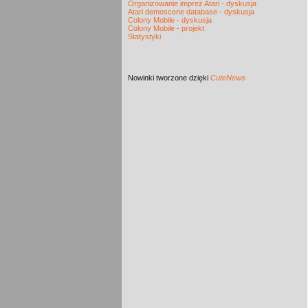
Organizowanie imprez Atari - dyskusja
Atari demoscene database - dyskusja
Colony Mobile - dyskusja
Colony Mobile - projekt
Statystyki
Nowinki
tworzone dzięki
CuteNews