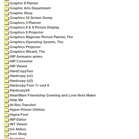
Graphic 8 Painter
Graphic Arts Department
Graphic Shop
Graphics 15 Screen Dump
Graphics 3 Planner
Graphics 8 & 9 Picture Display
Graphics 8 Projector
Graphics Magician Picture Painter, The
Graphics Operating System, The
Graphics Projector
Graphics Wizard, The
HIP Animator anims
HIP Converter
HIP Viewer
HardCopyText
Hardcopy (v1)
Hardcopy (v2)
Hardcopy Fuer 7+ und 8
Hardcopy24
HeartWare Friendship Greeting and Love Note Maker
Help Me
Hi-Res Transfer!
Hyper-Printer Utilities
Hypra Font
INP Editor
INT Viewer
Ice Abbuc
Icon Shop
Ilustrator