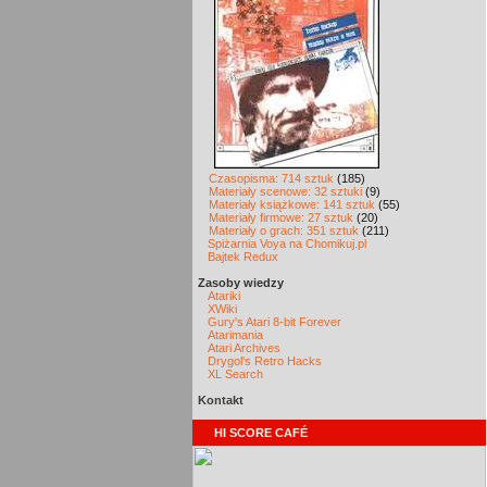
Czasopisma: 714 sztuk
(185)
Materiały scenowe: 32 sztuki
(9)
Materiały książkowe: 141 sztuk
(55)
Materiały firmowe: 27 sztuk
(20)
Materiały o grach: 351 sztuk
(211)
Spiżarnia Voya na Chomikuj.pl
Bajtek Redux
Zasoby wiedzy
Atariki
XWiki
Gury's Atari 8-bit Forever
Atarimania
Atari Archives
Drygol's Retro Hacks
XL Search
Kontakt
HI SCORE CAFÉ