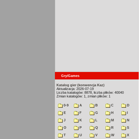
Gry/Games
Katalog gier (konwencja Kaz)
Aktualizacja: 2026-07-19
Liczba katalogów: 8878, liczba plików: 40040
Zmian katalogów: 1, zmian plików: 1
0-9
A
B
C
D
E
F
G
H
I
J
K
L
M
N
O
P
Q
R
S
T
U
V
W
X