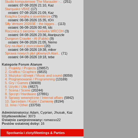
Studio komputerowe The Marauder -...
(251)
ostatni: 07-08-2026 21:10, Kaz
Starquake VBXE
(17)
ostatni: 07-08-2026 21:09, Kaz
Książka Gorgha o asemblerze
(79)
ostatni: 06-08-2026 15:35, tOri
Silly Venture 2026SE - the bigges...
(113)
ostatni: 06-08-2026 00:48, tdc
Rocznica 1 sierpnia - turówka WRCOH
(3)
ostatni: 04-08-2026 23:36, Ataripuzzle
Dungeon Crawler - AI (Fable)
(9)
ostatni: 04-08-2026 21:05, Nemo
Gry na Atari z pszczołami
(20)
ostatni: 04-08-2026 19:38, miker
Sprawa nowych płyt głównych Atari...
(71)
ostatni: 04-08-2026 19:18, tebe
Kategorie Forum Atarum
1. Projekty / Projects
(29857)
2. Grafika / Graphics
(6815)
3. Muzyka i dźwięk / Music and sound
(8059)
4. Programowanie / Programming
(13169)
5. Gry / Games
(36909)
6. Użytki / Utils
(4827)
7. Scena / Scene
(20244)
8. Sprzęt / Hardware
(27891)
9. Sprawy wewnętrzne / Internal affairs
(5842)
10. Sprzedam / Kupię / Zamienię
(8194)
11. Inne / Other
(33759)
Administratorzy:
Adam, Cyprian, Jhusak, Kaz
Użytkowników:
3073
Ostatnio zarejestrowany:
romasso22
Postów ostatniej doby:
16
Spotkania i zloty/Meetings & Parties