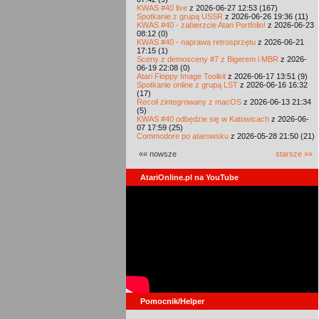
KWAS #40 live
z 2026-06-27 12:53 (167)
Spotkanie z grupą USSR
z 2026-06-26 19:36 (11)
KWAS #40 - zabierzcie Atari Portfolio!
z 2026-06-23
08:12 (0)
KWAS #40 - naprawa retrosprzętu
z 2026-06-21
17:15 (1)
Sceny z demosceny #7 z Bigerem i MBR
z 2026-
06-19 22:08 (0)
Atari Floppy Image Toolkit
z 2026-06-17 13:51 (9)
Spotkanie online z grupą LST
z 2026-06-16 16:32
(17)
Recoil zintegrowany z macOS
z 2026-06-13 21:34
(5)
KWAS #40 odbędzie się w Katowicach
z 2026-06-
07 17:59 (25)
Commodore po atarowsku
z 2026-05-28 21:50 (21)
«« nowsze
starsze »»
AtariOnline.pl na YouTube
Pomocnik/Helper