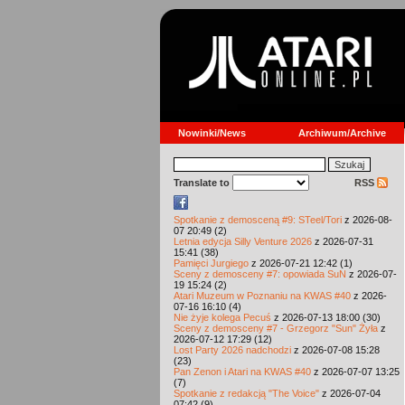
Nowinki/News
Archiwum/Archive
Translate to
RSS
Spotkanie z demosceną #9: STeel/Tori
z 2026-08-
07 20:49 (2)
Letnia edycja Silly Venture 2026
z 2026-07-31
15:41 (38)
Pamięci Jurgiego
z 2026-07-21 12:42 (1)
Sceny z demosceny #7: opowiada SuN
z 2026-07-
19 15:24 (2)
Atari Muzeum w Poznaniu na KWAS #40
z 2026-
07-16 16:10 (4)
Nie żyje kolega Pecuś
z 2026-07-13 18:00 (30)
Sceny z demosceny #7 - Grzegorz "Sun" Żyła
z
2026-07-12 17:29 (12)
Lost Party 2026 nadchodzi
z 2026-07-08 15:28
(23)
Pan Zenon i Atari na KWAS #40
z 2026-07-07 13:25
(7)
Spotkanie z redakcją "The Voice"
z 2026-07-04
07:42 (9)