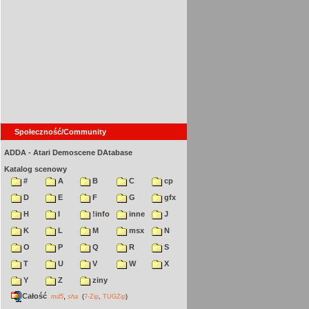
Społeczność/Community
ADDA - Atari Demoscene DAtabase
Katalog scenowy
#
A
B
C
cp
D
E
F
G
gfx
H
I
!info
inne
J
K
L
M
msx
N
O
P
Q
R
S
T
U
V
W
X
Y
Z
ziny
Całość
,
md5
sha
(
7-Zip
,
TUGZip
)