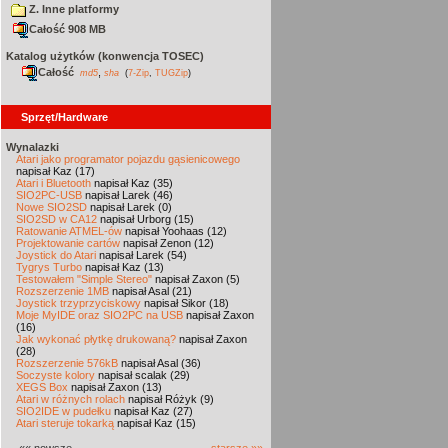
Z. Inne platformy
Całość 908 MB
Katalog użytków (konwencja TOSEC)
Całość
,
md5
sha
(
7-Zip
,
TUGZip
)
Sprzęt/Hardware
Wynalazki
Atari jako programator pojazdu gąsienicowego
napisał Kaz (17)
Atari i Bluetooth
napisał Kaz (35)
SIO2PC-USB
napisał Larek (46)
Nowe SIO2SD
napisał Larek (0)
SIO2SD w CA12
napisał Urborg (15)
Ratowanie ATMEL-ów
napisał Yoohaas (12)
Projektowanie cartów
napisał Zenon (12)
Joystick do Atari
napisał Larek (54)
Tygrys Turbo
napisał Kaz (13)
Testowałem "Simple Stereo"
napisał Zaxon (5)
Rozszerzenie 1MB
napisał Asal (21)
Joystick trzyprzyciskowy
napisał Sikor (18)
Moje MyIDE oraz SIO2PC na USB
napisał Zaxon
(16)
Jak wykonać płytkę drukowaną?
napisał Zaxon
(28)
Rozszerzenie 576kB
napisał Asal (36)
Soczyste kolory
napisał scalak (29)
XEGS Box
napisał Zaxon (13)
Atari w różnych rolach
napisał Różyk (9)
SIO2IDE w pudełku
napisał Kaz (27)
Atari steruje tokarką
napisał Kaz (15)