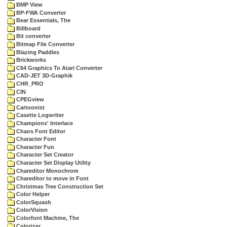
BMP View
BP-FWA Converter
Bear Essentials, The
Billboard
Bit converter
Bitmap File Converter
Blazing Paddles
Brickworks
C64 Graphics To Atari Converter
CAD-JET 3D-Graphik
CHR_PRO
CIN
CPEGview
Cartoonist
Casette Logwriter
Champions' Interlace
Chaos Font Editor
Character Font
Character Fun
Character Set Creator
Character Set Display Utility
Chareditor Monochrom
Chareditor to move in Font
Christmas Tree Construction Set
Color Helper
ColorSquash
ColorVision
Colorfont Machine, The
Colorizer