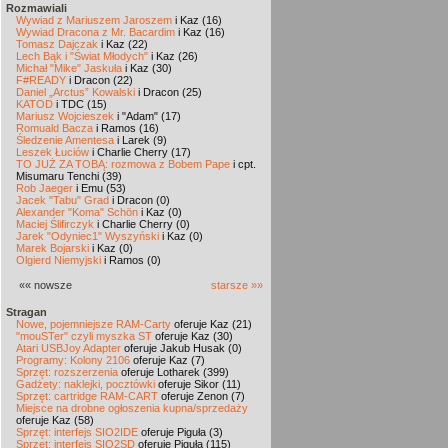
Rozmawiali
Wywiad z Mariuszem Jaroszem
i Kaz (16)
Wywiad Dracona z Mr. Bacardim
i Kaz (16)
Tomasz Dajczak
i Kaz (22)
Lech Bąk i "Świat Młodych"
i Kaz (26)
Michał "Mike" Jaskuła
i Kaz (30)
F#READY
i Dracon (22)
Daniel „Arctus” Kowalski
i Dracon (25)
KATOD
i TDC (15)
Mariusz Wojcieszek
i "Adam" (17)
Romuald Bacza
i Ramos (16)
Śledzenie Amentesa
i Larek (9)
Leszek Łuciów
i Charlie Cherry (17)
TO JUŻ ZA TOBĄ: rozmowa z Bobem Pape
i cpt.
Misumaru Tenchi (39)
Rob Jaeger
i Emu (53)
Jacek "Tabu" Grad
i Dracon (0)
Alexander "Koma" Schön
i Kaz (0)
Maciej Ślifirczyk
i Charlie Cherry (0)
Jarek "Odyniec1" Wyszyński
i Kaz (0)
Marek Bojarski
i Kaz (0)
Olgierd Niemyjski
i Ramos (0)
«« nowsze
starsze »»
Stragan
Nowe, pojemniejsze RAM-Carty
oferuje Kaz (21)
"mouSTer" czyli myszka ST
oferuje Kaz (30)
Atari USBJoy Adapter
oferuje Jakub Husak (0)
Programy: Kolony 2106
oferuje Kaz (7)
Sprzęt: rozszerzenia
oferuje Lotharek (399)
Gadżety: naklejki, pocztówki
oferuje Sikor (11)
Sprzęt: cartridge RAM-CART
oferuje Zenon (7)
Miejsce na drobne ogłoszenia kupna/sprzedaży
oferuje Kaz (58)
Sprzęt: interfejs SIO2IDE
oferuje Piguła (3)
Sprzęt: interfejs SIO2SD
oferuje Piguła (115)