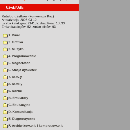
Użytki/Utils
Katalog użytków (konwencja Kaz)
Aktualizacja: 2026-03-12
Liczba katalogów: 2141, liczba plików: 10533
Zmian katalogów: 52, zmian plików: 93
1. Biuro
2. Grafika
3. Muzyka
4. Programowanie
5. Magnetofon
6. Stacja dyskietek
7. DOS-y
8. ROM-y
9. Rozne
B. Emulatory
C. Edukacyjne
D. Komunikacja
E. Diagnostyczne
F. Archiwizowanie i kompresowanie