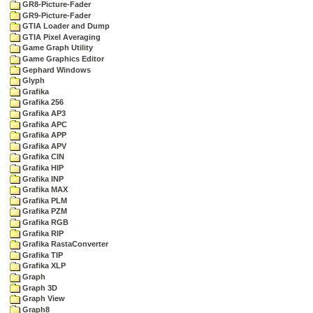
GR8-Picture-Fader
GR9-Picture-Fader
GTIA Loader and Dump
GTIA Pixel Averaging
Game Graph Utility
Game Graphics Editor
Gephard Windows
Glyph
Grafika
Grafika 256
Grafika AP3
Grafika APC
Grafika APP
Grafika APV
Grafika CIN
Grafika HIP
Grafika INP
Grafika MAX
Grafika PLM
Grafika PZM
Grafika RGB
Grafika RIP
Grafika RastaConverter
Grafika TIP
Grafika XLP
Graph
Graph 3D
Graph View
Graph8