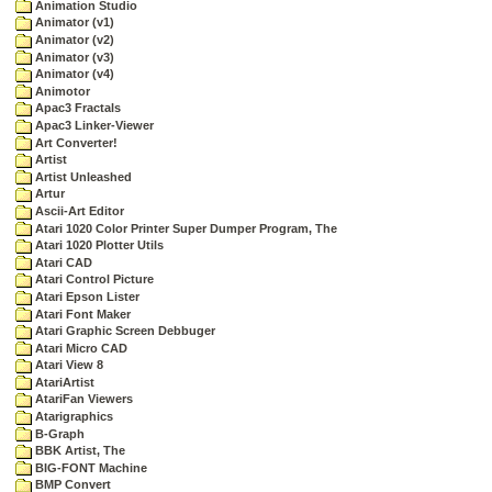
Animation Studio
Animator (v1)
Animator (v2)
Animator (v3)
Animator (v4)
Animotor
Apac3 Fractals
Apac3 Linker-Viewer
Art Converter!
Artist
Artist Unleashed
Artur
Ascii-Art Editor
Atari 1020 Color Printer Super Dumper Program, The
Atari 1020 Plotter Utils
Atari CAD
Atari Control Picture
Atari Epson Lister
Atari Font Maker
Atari Graphic Screen Debbuger
Atari Micro CAD
Atari View 8
AtariArtist
AtariFan Viewers
Atarigraphics
B-Graph
BBK Artist, The
BIG-FONT Machine
BMP Convert