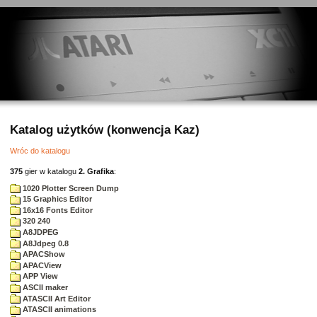
Katalog użytków (konwencja Kaz)
Wróc do katalogu
375
gier w katalogu
2. Grafika
:
1020 Plotter Screen Dump
15 Graphics Editor
16x16 Fonts Editor
320 240
A8JDPEG
A8Jdpeg 0.8
APACShow
APACView
APP View
ASCII maker
ATASCII Art Editor
ATASCII animations