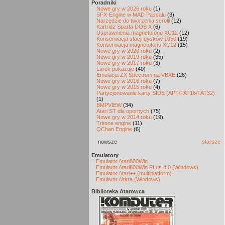
Poradniki
Nowe gry w 2026 roku
(1)
SFX-Engine w MAD Pascalu
(3)
Narzędzie do tworzenia scrolli
(12)
Kartridż Sparta DOS X
(6)
Usprawnienia magnetofonu XC12
(12)
Konserwacja stacji dysków 1050
(19)
Konserwacja magnetofonu XC12
(15)
Nowe gry w 2020 roku
(2)
Nowe gry w 2019 roku
(35)
Nowe gry w 2017 roku
(3)
Larek pokazuje
(40)
Emulacja ZX Spectrum na VBXE
(26)
Nowe gry w 2016 roku
(7)
Nowe gry w 2015 roku
(4)
Partycjonowanie karty SIDE (APT/FAT16/FAT32)
(1)
BMPVIEW
(34)
Atari ST dla opornych
(75)
Nowe gry w 2014 roku
(19)
Tritone engine
(11)
QChan Engine
(6)
nowsze
starsze
Emulatory
Emulator Atari800Win
Emulator Atari800Win PLus 4.0 (Windows)
Emulator Atari++ (multiplatform)
Emulator Altirra (Windows)
Biblioteka Atarowca