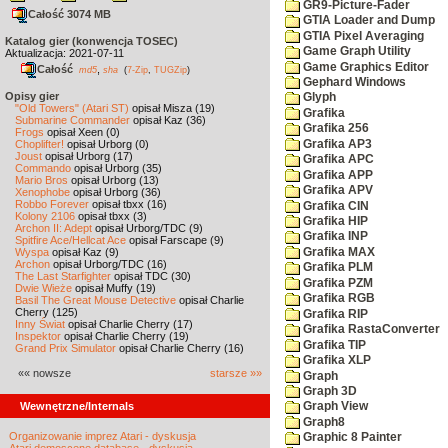
GR9-Picture-Fader
Całość 3074 MB
GTIA Loader and Dump
GTIA Pixel Averaging
Katalog gier (konwencja TOSEC)
Game Graph Utility
Aktualizacja: 2021-07-11
Game Graphics Editor
Całość
,
md5
sha
(
7-Zip
,
TUGZip
)
Gephard Windows
Opisy gier
Glyph
"Old Towers" (Atari ST)
opisał Misza (19)
Grafika
Submarine Commander
opisał Kaz (36)
Grafika 256
Frogs
opisał Xeen (0)
Grafika AP3
Choplifter!
opisał Urborg (0)
Joust
opisał Urborg (17)
Grafika APC
Commando
opisał Urborg (35)
Grafika APP
Mario Bros
opisał Urborg (13)
Grafika APV
Xenophobe
opisał Urborg (36)
Robbo Forever
opisał tbxx (16)
Grafika CIN
Kolony 2106
opisał tbxx (3)
Grafika HIP
Archon II: Adept
opisał Urborg/TDC (9)
Grafika INP
Spitfire Ace/Hellcat Ace
opisał Farscape (9)
Grafika MAX
Wyspa
opisał Kaz (9)
Archon
opisał Urborg/TDC (16)
Grafika PLM
The Last Starfighter
opisał TDC (30)
Grafika PZM
Dwie Wieże
opisał Muffy (19)
Grafika RGB
Basil The Great Mouse Detective
opisał Charlie
Cherry (125)
Grafika RIP
Inny Świat
opisał Charlie Cherry (17)
Grafika RastaConverter
Inspektor
opisał Charlie Cherry (19)
Grafika TIP
Grand Prix Simulator
opisał Charlie Cherry (16)
Grafika XLP
«« nowsze
starsze »»
Graph
Graph 3D
Wewnętrzne/Internals
Graph View
Graph8
Organizowanie imprez Atari - dyskusja
Graphic 8 Painter