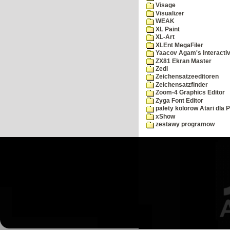
Visage
Visualizer
WEAK
XL Paint
XL-Art
XLEnt MegaFiler
Yaacov Agam's Interactiv
ZX81 Ekran Master
Zedi
Zeichensatzeeditoren
Zeichensatzfinder
Zoom-4 Graphics Editor
Zyga Font Editor
palety kolorow Atari dla 
xShow
zestawy programow