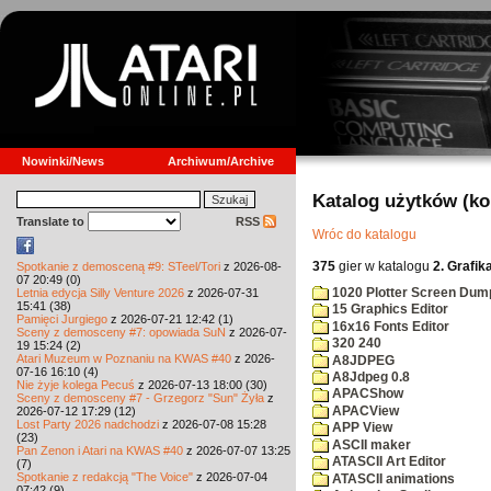
Nowinki/News
Archiwum/Archive
Katalog użytków (k
Translate to
RSS
Wróc do katalogu
375
gier w katalogu
2. Grafik
Spotkanie z demosceną #9: STeel/Tori
z 2026-08-
07 20:49 (0)
1020 Plotter Screen Dum
Letnia edycja Silly Venture 2026
z 2026-07-31
15:41 (38)
15 Graphics Editor
Pamięci Jurgiego
z 2026-07-21 12:42 (1)
16x16 Fonts Editor
Sceny z demosceny #7: opowiada SuN
z 2026-07-
320 240
19 15:24 (2)
Atari Muzeum w Poznaniu na KWAS #40
z 2026-
A8JDPEG
07-16 16:10 (4)
A8Jdpeg 0.8
Nie żyje kolega Pecuś
z 2026-07-13 18:00 (30)
APACShow
Sceny z demosceny #7 - Grzegorz "Sun" Żyła
z
APACView
2026-07-12 17:29 (12)
Lost Party 2026 nadchodzi
z 2026-07-08 15:28
APP View
(23)
ASCII maker
Pan Zenon i Atari na KWAS #40
z 2026-07-07 13:25
ATASCII Art Editor
(7)
Spotkanie z redakcją "The Voice"
z 2026-07-04
ATASCII animations
07:42 (9)