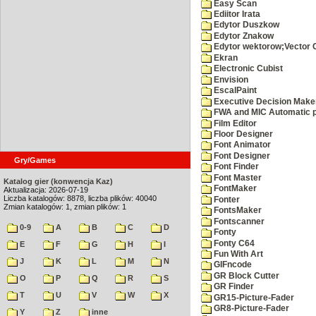
Easy Scan
Ediitor Irata
Edytor Duszkow
Edytor Znakow
Edytor wektorow;Vector 
Ekran
Electronic Cubist
Envision
EscalPaint
Executive Decision Make
FWA and MIC Automatic p
Film Editor
Floor Designer
Font Animator
Font Designer
Gry/Games
Font Finder
Font Master
Katalog gier (konwencja Kaz)
FontMaker
Aktualizacja: 2026-07-19
Liczba katalogów: 8878, liczba plików: 40040
Fonter
Zmian katalogów: 1, zmian plików: 1
FontsMaker
Fontscanner
0-9
A
B
C
D
Fonty
Fonty C64
E
F
G
H
I
Fun With Art
J
K
L
M
N
GIFncode
GR Block Cutter
O
P
Q
R
S
GR Finder
T
U
V
W
X
GR15-Picture-Fader
GR8-Picture-Fader
Y
Z
inne