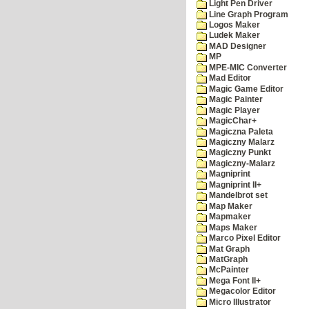
Light Pen Driver
Line Graph Program
Logos Maker
Ludek Maker
MAD Designer
MP
MPE-MIC Converter
Mad Editor
Magic Game Editor
Magic Painter
Magic Player
MagicChar+
Magiczna Paleta
Magiczny Malarz
Magiczny Punkt
Magiczny-Malarz
Magniprint
Magniprint II+
Mandelbrot set
Map Maker
Mapmaker
Maps Maker
Marco Pixel Editor
Mat Graph
MatGraph
McPainter
Mega Font II+
Megacolor Editor
Micro Illustrator