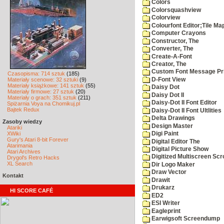
Colors
Colorsquashview
Colorview
Colourfont Editor;Tile Ma
Computer Crayons
Constructor, The
Converter, The
Create-A-Font
Creator, The
Custom Font Message Pri
Czasopisma: 714 sztuk
(185)
D-Font View
Materiały scenowe: 32 sztuki
(9)
Materiały książkowe: 141 sztuk
(55)
Daisy Dot
Materiały firmowe: 27 sztuk
(20)
Daisy Dot II
Materiały o grach: 351 sztuk
(211)
Daisy-Dot II Font Editor
Spiżarnia Voya na Chomikuj.pl
Bajtek Redux
Daisy-Dot II Font Ultlities
Delta Drawings
Zasoby wiedzy
Design Master
Atariki
XWiki
Digi Paint
Gury's Atari 8-bit Forever
Digital Editor The
Atarimania
Digital Picture Show
Atari Archives
Digitized Multiscreen Scr
Drygol's Retro Hacks
XL Search
Dir Logo Maker
Draw Vector
Kontakt
Drawit
Drukarz
HI SCORE CAFÉ
ED2
ESI Writer
Eagleprint
Earwigsoft Screendump