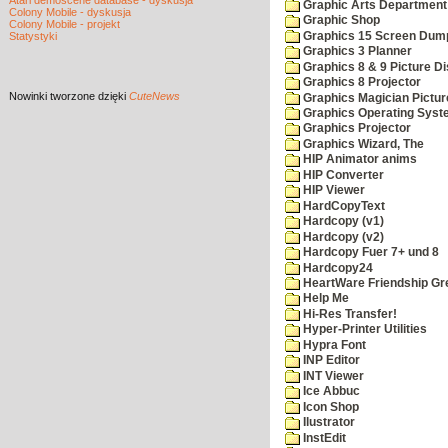
Atari demoscene database - dyskusja
Graphic Arts Department
Colony Mobile - dyskusja
Graphic Shop
Colony Mobile - projekt
Graphics 15 Screen Dum
Statystyki
Graphics 3 Planner
Graphics 8 & 9 Picture Di
Graphics 8 Projector
Nowinki
tworzone dzięki
CuteNews
Graphics Magician Picture
Graphics Operating Syst
Graphics Projector
Graphics Wizard, The
HIP Animator anims
HIP Converter
HIP Viewer
HardCopyText
Hardcopy (v1)
Hardcopy (v2)
Hardcopy Fuer 7+ und 8
Hardcopy24
HeartWare Friendship Gr
Help Me
Hi-Res Transfer!
Hyper-Printer Utilities
Hypra Font
INP Editor
INT Viewer
Ice Abbuc
Icon Shop
Ilustrator
InstEdit