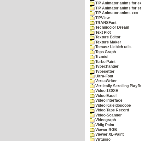
TIP Animator anims for 
TIP Animator anims for s
TIP Animator anims xxx
TIPView
TRANSFont
Technicolor Dream
Text Plot
Texture Editor
Texture Maker
Tomasz Liebich utils
Tops Graph
Trzmiel
Turbo Paint
Typechanger
Typesetter
Ultra-Font
VersaWriter
Vertically Scrolling Playfi
Video 130XE
Video Easel
Video Interface
Video Kaleidoscope
Video Tape Record
Video-Scanner
Videograph
Vidig Paint
Viewer RGB
Viewer XL-Paint
Virtuoso