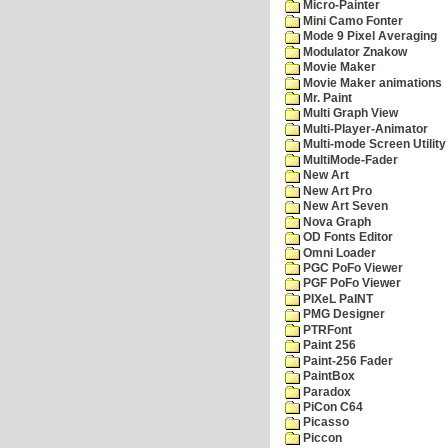
Micro-Painter
Mini Camo Fonter
Mode 9 Pixel Averaging
Modulator Znakow
Movie Maker
Movie Maker animations
Mr. Paint
Multi Graph View
Multi-Player-Animator
Multi-mode Screen Utility
MultiMode-Fader
New Art
New Art Pro
New Art Seven
Nova Graph
OD Fonts Editor
Omni Loader
PGC PoFo Viewer
PGF PoFo Viewer
PIXeL PaINT
PMG Designer
PTRFont
Paint 256
Paint-256 Fader
PaintBox
Paradox
PiCon C64
Picasso
Piccon