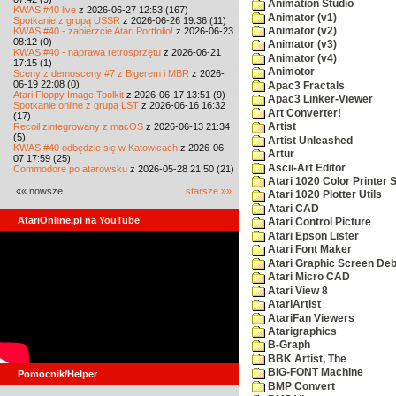
Animation Studio
KWAS #40 live
z 2026-06-27 12:53 (167)
Animator (v1)
Spotkanie z grupą USSR
z 2026-06-26 19:36 (11)
KWAS #40 - zabierzcie Atari Portfolio!
z 2026-06-23
Animator (v2)
08:12 (0)
Animator (v3)
KWAS #40 - naprawa retrosprzętu
z 2026-06-21
Animator (v4)
17:15 (1)
Animotor
Sceny z demosceny #7 z Bigerem i MBR
z 2026-
06-19 22:08 (0)
Apac3 Fractals
Atari Floppy Image Toolkit
z 2026-06-17 13:51 (9)
Apac3 Linker-Viewer
Spotkanie online z grupą LST
z 2026-06-16 16:32
Art Converter!
(17)
Recoil zintegrowany z macOS
z 2026-06-13 21:34
Artist
(5)
Artist Unleashed
KWAS #40 odbędzie się w Katowicach
z 2026-06-
Artur
07 17:59 (25)
Ascii-Art Editor
Commodore po atarowsku
z 2026-05-28 21:50 (21)
Atari 1020 Color Printer
«« nowsze
starsze »»
Atari 1020 Plotter Utils
Atari CAD
AtariOnline.pl na YouTube
Atari Control Picture
Atari Epson Lister
Atari Font Maker
Atari Graphic Screen De
Atari Micro CAD
Atari View 8
AtariArtist
AtariFan Viewers
Atarigraphics
B-Graph
BBK Artist, The
BIG-FONT Machine
Pomocnik/Helper
BMP Convert