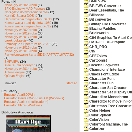
BMP View
Poradniki
Nowe gry w 2026 roku
(1)
BP-FWA Converter
SFX-Engine w MAD Pascalu
(3)
Bear Essentials, The
Narzędzie do tworzenia scrolli
(12)
Billboard
Kartridż Sparta DOS X
(6)
Usprawnienia magnetofonu XC12
(12)
Bit converter
Konserwacja stacji dysków 1050
(19)
Bitmap File Converter
Konserwacja magnetofonu XC12
(15)
Blazing Paddles
Nowe gry w 2020 roku
(2)
Brickworks
Nowe gry w 2019 roku
(35)
Nowe gry w 2017 roku
(3)
C64 Graphics To Atari Co
Larek pokazuje
(40)
CAD-JET 3D-Graphik
Emulacja ZX Spectrum na VBXE
(26)
CHR_PRO
Nowe gry w 2016 roku
(7)
Nowe gry w 2015 roku
(4)
CIN
Partycjonowanie karty SIDE (APT/FAT16/FAT32)
CPEGview
(1)
Cartoonist
BMPVIEW
(34)
Casette Logwriter
Atari ST dla opornych
(75)
Nowe gry w 2014 roku
(19)
Champions' Interlace
Tritone engine
(11)
Chaos Font Editor
QChan Engine
(6)
Character Font
nowsze
starsze
Character Fun
Character Set Creator
Emulatory
Character Set Display Util
Emulator Atari800Win
Chareditor Monochrom
Emulator Atari800Win PLus 4.0 (Windows)
Chareditor to move in Fo
Emulator Atari++ (multiplatform)
Emulator Altirra (Windows)
Christmas Tree Construct
Color Helper
Biblioteka Atarowca
ColorSquash
ColorVision
Colorfont Machine, The
Colorizer