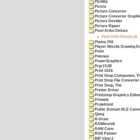
Pictility
Pictrix
Picture Converter
Picture Converter Graphi
Picture Devider
Picture Ripper
Pixel Artist Deluxe
Pixel Artist Deluxe.atr
Plama 256
Player Missile Drawing Ed
Point
Polonus
PowerGraphics
Prgr15JB
Print 1028
Print Shop Companion, T
Print Shop File Converter
Print Shop, The
Printer Driver
Printshop Graphics Edito
Printwiz
Projektant
Public Domain RLE Conve
Qpeg
R-Draw
RAMbrandt
RAW Conv
RGB Painter
RIP View 2