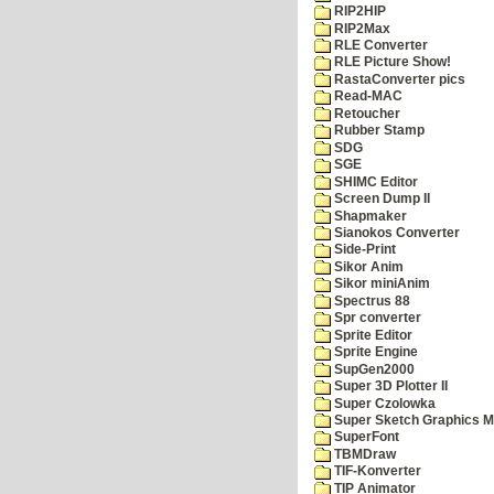
RIP2HIP
RIP2Max
RLE Converter
RLE Picture Show!
RastaConverter pics
Read-MAC
Retoucher
Rubber Stamp
SDG
SGE
SHIMC Editor
Screen Dump II
Shapmaker
Sianokos Converter
Side-Print
Sikor Anim
Sikor miniAnim
Spectrus 88
Spr converter
Sprite Editor
Sprite Engine
SupGen2000
Super 3D Plotter II
Super Czolowka
Super Sketch Graphics M
SuperFont
TBMDraw
TIF-Konverter
TIP Animator