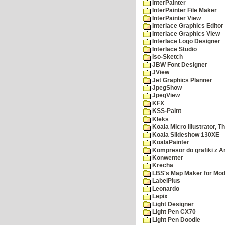
InterPainter
InterPainter File Maker
InterPainter View
Interlace Graphics Editor
Interlace Graphics View
Interlace Logo Designer
Interlace Studio
Iso-Sketch
JBW Font Designer
JView
Jet Graphics Planner
JpegShow
JpegView
KFX
KSS-Paint
Kleks
Koala Micro Illustrator, T
Koala Slideshow 130XE
KoalaPainter
Kompresor do grafiki z A
Konwenter
Krecha
LBS's Map Maker for Mod
LabelPlus
Leonardo
Lepix
Light Designer
Light Pen CX70
Light Pen Doodle