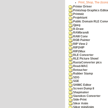
Print_Shop, The (Icons
Printer Driver
Printshop Graphics Edito
Printwiz
Projektant
Public Domain RLE Conve
Qpeg
R-Draw
RAMbrandt
RAW Conv
RGB Painter
RIP View 2
RIP2HIP
RIP2Max
RLE Converter
RLE Picture Show!
RastaConverter pics
Read-MAC
Retoucher
Rubber Stamp
SDG
SGE
SHIMC Editor
Screen Dump II
Shapmaker
Sianokos Converter
Side-Print
Sikor Anim
Sikor miniAnim