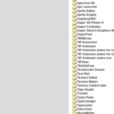
Spectrus 88
Spr converter
Sprite Editor
Sprite Engine
SupGen2000
Super 3D Plotter II
Super Czolowka
Super Sketch Graphics M
SuperFont
TBMDraw
TIF-Konverter
TIP Animator
TIP Animator anims for 
TIP Animator anims for s
TIP Animator anims xxx
TIPView
TRANSFont
Technicolor Dream
Text Plot
Texture Editor
Texture Maker
Tomasz Liebich utils
Tops Graph
Trzmiel
Turbo Paint
Typechanger
Typesetter
Ultra-Font
VersaWriter