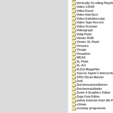
Vertically Scrolling Playfi
Video 130XE
Video Easel
Video Interface
Video Kaleidoscope
Video Tape Record
Video-Scanner
Videograph
Vidig Paint
Viewer RGB
Viewer XL-Paint
Virtuoso
Visage
Visualizer
WEAK
XL Paint
XL-Art
XLEnt MegaFiler
Yaacov Agam's Interactiv
ZX81 Ekran Master
Zedi
Zeichensatzeeditoren
Zeichensatzfinder
Zoom-4 Graphics Editor
Zyga Font Editor
palety kolorow Atari dla 
xShow
zestawy programow