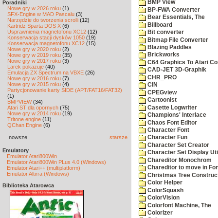
BMP View
Poradniki
Nowe gry w 2026 roku
(1)
BP-FWA Converter
SFX-Engine w MAD Pascalu
(3)
Bear Essentials, The
Narzędzie do tworzenia scrolli
(12)
Billboard
Kartridż Sparta DOS X
(6)
Usprawnienia magnetofonu XC12
(12)
Bit converter
Konserwacja stacji dysków 1050
(19)
Bitmap File Converter
Konserwacja magnetofonu XC12
(15)
Blazing Paddles
Nowe gry w 2020 roku
(2)
Brickworks
Nowe gry w 2019 roku
(35)
Nowe gry w 2017 roku
(3)
C64 Graphics To Atari Co
Larek pokazuje
(40)
CAD-JET 3D-Graphik
Emulacja ZX Spectrum na VBXE
(26)
CHR_PRO
Nowe gry w 2016 roku
(7)
Nowe gry w 2015 roku
(4)
CIN
Partycjonowanie karty SIDE (APT/FAT16/FAT32)
CPEGview
(1)
Cartoonist
BMPVIEW
(34)
Casette Logwriter
Atari ST dla opornych
(75)
Nowe gry w 2014 roku
(19)
Champions' Interlace
Tritone engine
(11)
Chaos Font Editor
QChan Engine
(6)
Character Font
nowsze
starsze
Character Fun
Character Set Creator
Emulatory
Character Set Display Util
Emulator Atari800Win
Chareditor Monochrom
Emulator Atari800Win PLus 4.0 (Windows)
Chareditor to move in Fo
Emulator Atari++ (multiplatform)
Emulator Altirra (Windows)
Christmas Tree Construct
Color Helper
Biblioteka Atarowca
ColorSquash
ColorVision
Colorfont Machine, The
Colorizer