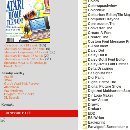
Colors
Colorsquashview
Colorview
Colourfont Editor;Tile Ma
Computer Crayons
Constructor, The
Converter, The
Create-A-Font
Creator, The
Custom Font Message Pri
Czasopisma: 714 sztuk
(185)
D-Font View
Materiały scenowe: 32 sztuki
(9)
Daisy Dot
Materiały książkowe: 141 sztuk
(55)
Daisy Dot II
Materiały firmowe: 27 sztuk
(20)
Materiały o grach: 351 sztuk
(211)
Daisy-Dot II Font Editor
Spiżarnia Voya na Chomikuj.pl
Daisy-Dot II Font Ultlities
Bajtek Redux
Delta Drawings
Design Master
Zasoby wiedzy
Atariki
Digi Paint
XWiki
Digital Editor The
Gury's Atari 8-bit Forever
Digital Picture Show
Atarimania
Atari Archives
Digitized Multiscreen Scr
Drygol's Retro Hacks
Dir Logo Maker
XL Search
Draw Vector
Drawit
Kontakt
Drukarz
HI SCORE CAFÉ
ED2
ESI Writer
Eagleprint
Earwigsoft Screendump