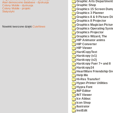
Graphic Arts Department
Atari demoscene database - dyskusja
Graphic Shop
Colony Mobile - dyskusja
Colony Mobile - projekt
Graphics 15 Screen Dum
Statystyki
Graphics 3 Planner
Graphics 8 & 9 Picture Di
Graphics 8 Projector
Graphics Magician Picture
Nowinki
tworzone dzięki
CuteNews
Graphics Operating Syst
Graphics Projector
Graphics Wizard, The
HIP Animator anims
HIP Converter
HIP Viewer
HardCopyText
Hardcopy (v1)
Hardcopy (v2)
Hardcopy Fuer 7+ und 8
Hardcopy24
HeartWare Friendship Gr
Help Me
Hi-Res Transfer!
Hyper-Printer Utilities
Hypra Font
INP Editor
INT Viewer
Ice Abbuc
Icon Shop
Ilustrator
InstEdit