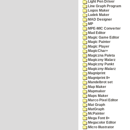
Light Pen Driver
Line Graph Program
Logos Maker
Ludek Maker
MAD Designer
MP
MPE-MIC Converter
Mad Editor
Magic Game Editor
Magic Painter
Magic Player
MagicChar+
Magiczna Paleta
Magiczny Malarz
Magiczny Punkt
Magiczny-Malarz
Magniprint
Magniprint II+
Mandelbrot set
Map Maker
Mapmaker
Maps Maker
Marco Pixel Editor
Mat Graph
MatGraph
McPainter
Mega Font II+
Megacolor Editor
Micro Illustrator