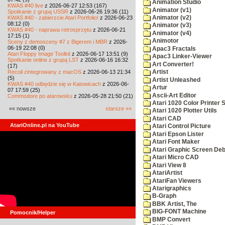
Animation Studio
KWAS #40 live
z 2026-06-27 12:53 (167)
Animator (v1)
Spotkanie z grupą USSR
z 2026-06-26 19:36 (11)
KWAS #40 - zabierzcie Atari Portfolio!
z 2026-06-23
Animator (v2)
08:12 (0)
Animator (v3)
KWAS #40 - naprawa retrosprzętu
z 2026-06-21
Animator (v4)
17:15 (1)
Animotor
Sceny z demosceny #7 z Bigerem i MBR
z 2026-
06-19 22:08 (0)
Apac3 Fractals
Atari Floppy Image Toolkit
z 2026-06-17 13:51 (9)
Apac3 Linker-Viewer
Spotkanie online z grupą LST
z 2026-06-16 16:32
Art Converter!
(17)
Recoil zintegrowany z macOS
z 2026-06-13 21:34
Artist
(5)
Artist Unleashed
KWAS #40 odbędzie się w Katowicach
z 2026-06-
Artur
07 17:59 (25)
Ascii-Art Editor
Commodore po atarowsku
z 2026-05-28 21:50 (21)
Atari 1020 Color Printer
«« nowsze
starsze »»
Atari 1020 Plotter Utils
Atari CAD
AtariOnline.pl na YouTube
Atari Control Picture
Atari Epson Lister
Atari Font Maker
Atari Graphic Screen De
Atari Micro CAD
Atari View 8
AtariArtist
AtariFan Viewers
Atarigraphics
B-Graph
BBK Artist, The
BIG-FONT Machine
Pomocnik/Helper
BMP Convert