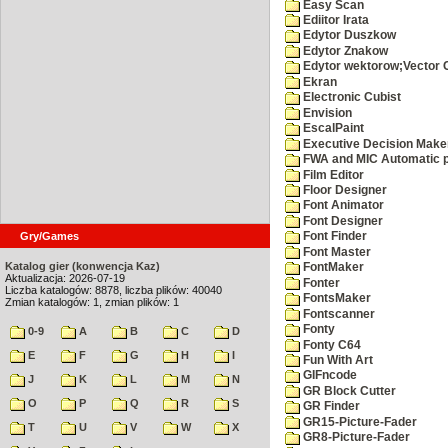
Easy Scan
Ediitor Irata
Edytor Duszkow
Edytor Znakow
Edytor wektorow;Vector 
Ekran
Electronic Cubist
Envision
EscalPaint
Executive Decision Make
FWA and MIC Automatic p
Film Editor
Floor Designer
Font Animator
Font Designer
Gry/Games
Font Finder
Font Master
Katalog gier (konwencja Kaz)
FontMaker
Aktualizacja: 2026-07-19
Fonter
Liczba katalogów: 8878, liczba plików: 40040
FontsMaker
Zmian katalogów: 1, zmian plików: 1
Fontscanner
Fonty
0-9
A
B
C
D
Fonty C64
E
F
G
H
I
Fun With Art
GIFncode
J
K
L
M
N
GR Block Cutter
O
P
Q
R
S
GR Finder
GR15-Picture-Fader
T
U
V
W
X
GR8-Picture-Fader