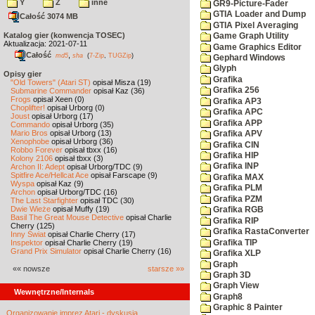
Y
Z
inne
GR9-Picture-Fader
GTIA Loader and Dump
Całość 3074 MB
GTIA Pixel Averaging
Katalog gier (konwencja TOSEC)
Game Graph Utility
Aktualizacja: 2021-07-11
Game Graphics Editor
Całość
,
md5
sha
(
7-Zip
,
TUGZip
)
Gephard Windows
Glyph
Opisy gier
Grafika
"Old Towers" (Atari ST)
opisał Misza (19)
Grafika 256
Submarine Commander
opisał Kaz (36)
Frogs
opisał Xeen (0)
Grafika AP3
Choplifter!
opisał Urborg (0)
Grafika APC
Joust
opisał Urborg (17)
Grafika APP
Commando
opisał Urborg (35)
Mario Bros
opisał Urborg (13)
Grafika APV
Xenophobe
opisał Urborg (36)
Grafika CIN
Robbo Forever
opisał tbxx (16)
Grafika HIP
Kolony 2106
opisał tbxx (3)
Grafika INP
Archon II: Adept
opisał Urborg/TDC (9)
Spitfire Ace/Hellcat Ace
opisał Farscape (9)
Grafika MAX
Wyspa
opisał Kaz (9)
Grafika PLM
Archon
opisał Urborg/TDC (16)
Grafika PZM
The Last Starfighter
opisał TDC (30)
Dwie Wieże
opisał Muffy (19)
Grafika RGB
Basil The Great Mouse Detective
opisał Charlie
Grafika RIP
Cherry (125)
Grafika RastaConverter
Inny Świat
opisał Charlie Cherry (17)
Grafika TIP
Inspektor
opisał Charlie Cherry (19)
Grand Prix Simulator
opisał Charlie Cherry (16)
Grafika XLP
Graph
«« nowsze
starsze »»
Graph 3D
Graph View
Wewnętrzne/Internals
Graph8
Graphic 8 Painter
Organizowanie imprez Atari - dyskusja