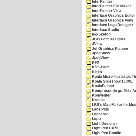
InterPainter
InterPainter File Maker
InterPainter View
Interlace Graphics Editor
Interlace Graphics View
Interlace Logo Designer
Interlace Studio
Iso-Sketch
JBW Font Designer
JView
Jet Graphics Planner
JpegShow
JpegView
KFX
KSS-Paint
Kleks
Koala Micro Illustrator, T
Koala Slideshow 130XE
KoalaPainter
Kompresor do grafiki z A
Konwenter
Krecha
LBS's Map Maker for Mod
LabelPlus
Leonardo
Lepix
Light Designer
Light Pen CX70
Light Pen Doodle