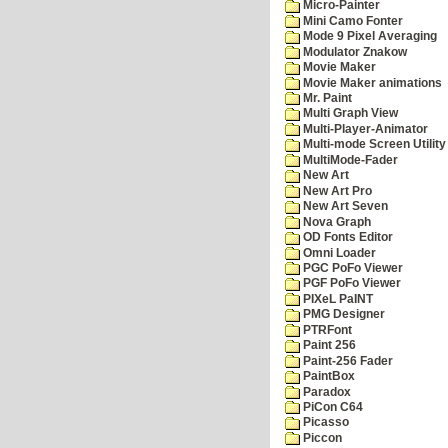
Micro-Painter
Mini Camo Fonter
Mode 9 Pixel Averaging
Modulator Znakow
Movie Maker
Movie Maker animations
Mr. Paint
Multi Graph View
Multi-Player-Animator
Multi-mode Screen Utility
MultiMode-Fader
New Art
New Art Pro
New Art Seven
Nova Graph
OD Fonts Editor
Omni Loader
PGC PoFo Viewer
PGF PoFo Viewer
PIXeL PaINT
PMG Designer
PTRFont
Paint 256
Paint-256 Fader
PaintBox
Paradox
PiCon C64
Picasso
Piccon