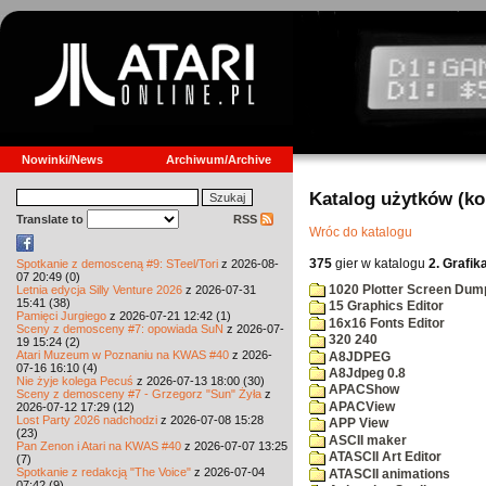
Nowinki/News
Archiwum/Archive
Katalog użytków (k
Translate to
RSS
Wróc do katalogu
375
gier w katalogu
2. Grafik
Spotkanie z demosceną #9: STeel/Tori
z 2026-08-
07 20:49 (0)
1020 Plotter Screen Dum
Letnia edycja Silly Venture 2026
z 2026-07-31
15:41 (38)
15 Graphics Editor
Pamięci Jurgiego
z 2026-07-21 12:42 (1)
16x16 Fonts Editor
Sceny z demosceny #7: opowiada SuN
z 2026-07-
320 240
19 15:24 (2)
Atari Muzeum w Poznaniu na KWAS #40
z 2026-
A8JDPEG
07-16 16:10 (4)
A8Jdpeg 0.8
Nie żyje kolega Pecuś
z 2026-07-13 18:00 (30)
APACShow
Sceny z demosceny #7 - Grzegorz "Sun" Żyła
z
APACView
2026-07-12 17:29 (12)
Lost Party 2026 nadchodzi
z 2026-07-08 15:28
APP View
(23)
ASCII maker
Pan Zenon i Atari na KWAS #40
z 2026-07-07 13:25
ATASCII Art Editor
(7)
Spotkanie z redakcją "The Voice"
z 2026-07-04
ATASCII animations
07:42 (9)