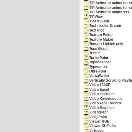
TIP Animator anims for 
TIP Animator anims for s
TIP Animator anims xxx
TIPView
TRANSFont
Technicolor Dream
Text Plot
Texture Editor
Texture Maker
Tomasz Liebich utils
Tops Graph
Trzmiel
Turbo Paint
Typechanger
Typesetter
Ultra-Font
VersaWriter
Vertically Scrolling Playfi
Video 130XE
Video Easel
Video Interface
Video Kaleidoscope
Video Tape Record
Video-Scanner
Videograph
Vidig Paint
Viewer RGB
Viewer XL-Paint
Virtuoso