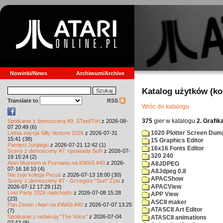
Nowinki/News
Archiwum/Archive
Katalog użytków (k
Translate to
RSS
Wróc do katalogu
375
gier w katalogu
2. Grafik
Spotkanie z demosceną #9: STeel/Tori
z 2026-08-
07 20:49 (6)
1020 Plotter Screen Dum
Letnia edycja Silly Venture 2026
z 2026-07-31
15:41 (38)
15 Graphics Editor
Pamięci Jurgiego
z 2026-07-21 12:42 (1)
16x16 Fonts Editor
Sceny z demosceny #7: opowiada SuN
z 2026-07-
320 240
19 15:24 (2)
Atari Muzeum w Poznaniu na KWAS #40
z 2026-
A8JDPEG
07-16 16:10 (4)
A8Jdpeg 0.8
Nie żyje kolega Pecuś
z 2026-07-13 18:00 (30)
APACShow
Sceny z demosceny #7 - Grzegorz "Sun" Żyła
z
APACView
2026-07-12 17:29 (12)
Lost Party 2026 nadchodzi
z 2026-07-08 15:28
APP View
(23)
ASCII maker
Pan Zenon i Atari na KWAS #40
z 2026-07-07 13:25
ATASCII Art Editor
(7)
Spotkanie z redakcją "The Voice"
z 2026-07-04
ATASCII animations
07:42 (9)