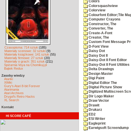
Colors
Colorsquashview
Colorview
Colourfont Editor;Tile Ma
Computer Crayons
Constructor, The
Converter, The
Create-A-Font
Creator, The
Custom Font Message Pri
D-Font View
Czasopisma: 714 sztuk
(185)
Materiały scenowe: 32 sztuki
(9)
Daisy Dot
Materiały książkowe: 141 sztuk
(55)
Daisy Dot II
Materiały firmowe: 27 sztuk
(20)
Daisy-Dot II Font Editor
Materiały o grach: 351 sztuk
(211)
Daisy-Dot II Font Ultlities
Spiżarnia Voya na Chomikuj.pl
Bajtek Redux
Delta Drawings
Design Master
Zasoby wiedzy
Digi Paint
Atariki
XWiki
Digital Editor The
Gury's Atari 8-bit Forever
Digital Picture Show
Atarimania
Digitized Multiscreen Scr
Atari Archives
Dir Logo Maker
Drygol's Retro Hacks
XL Search
Draw Vector
Drawit
Kontakt
Drukarz
ED2
HI SCORE CAFÉ
ESI Writer
Eagleprint
Earwigsoft Screendump