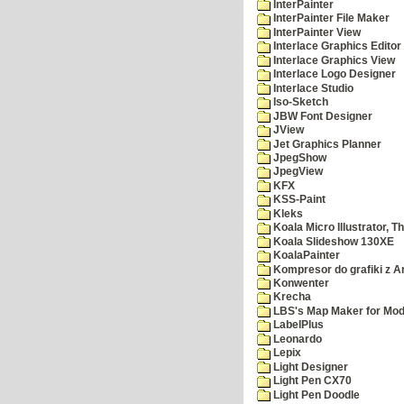
InterPainter
InterPainter File Maker
InterPainter View
Interlace Graphics Editor
Interlace Graphics View
Interlace Logo Designer
Interlace Studio
Iso-Sketch
JBW Font Designer
JView
Jet Graphics Planner
JpegShow
JpegView
KFX
KSS-Paint
Kleks
Koala Micro Illustrator, T
Koala Slideshow 130XE
KoalaPainter
Kompresor do grafiki z A
Konwenter
Krecha
LBS's Map Maker for Mod
LabelPlus
Leonardo
Lepix
Light Designer
Light Pen CX70
Light Pen Doodle