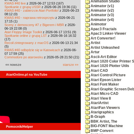
Animation Studio
KWAS #40 live
z 2026-06-27 12:53 (167)
Animator (v1)
Spotkanie z grupą USSR
z 2026-06-26 19:36 (11)
KWAS #40 - zabierzcie Atari Portfolio!
z 2026-06-23
Animator (v2)
08:12 (0)
Animator (v3)
KWAS #40 - naprawa retrosprzętu
z 2026-06-21
Animator (v4)
17:15 (1)
Animotor
Sceny z demosceny #7 z Bigerem i MBR
z 2026-
06-19 22:08 (0)
Apac3 Fractals
Atari Floppy Image Toolkit
z 2026-06-17 13:51 (9)
Apac3 Linker-Viewer
Spotkanie online z grupą LST
z 2026-06-16 16:32
Art Converter!
(17)
Recoil zintegrowany z macOS
z 2026-06-13 21:34
Artist
(5)
Artist Unleashed
KWAS #40 odbędzie się w Katowicach
z 2026-06-
Artur
07 17:59 (25)
Ascii-Art Editor
Commodore po atarowsku
z 2026-05-28 21:50 (21)
Atari 1020 Color Printer
«« nowsze
starsze »»
Atari 1020 Plotter Utils
Atari CAD
AtariOnline.pl na YouTube
Atari Control Picture
Atari Epson Lister
Atari Font Maker
Atari Graphic Screen De
Atari Micro CAD
Atari View 8
AtariArtist
AtariFan Viewers
Atarigraphics
B-Graph
BBK Artist, The
BIG-FONT Machine
Pomocnik/Helper
BMP Convert