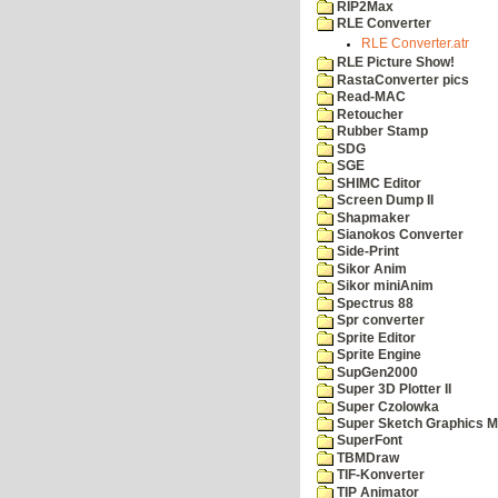
RIP2Max
RLE Converter
RLE Converter.atr
RLE Picture Show!
RastaConverter pics
Read-MAC
Retoucher
Rubber Stamp
SDG
SGE
SHIMC Editor
Screen Dump II
Shapmaker
Sianokos Converter
Side-Print
Sikor Anim
Sikor miniAnim
Spectrus 88
Spr converter
Sprite Editor
Sprite Engine
SupGen2000
Super 3D Plotter II
Super Czolowka
Super Sketch Graphics M
SuperFont
TBMDraw
TIF-Konverter
TIP Animator