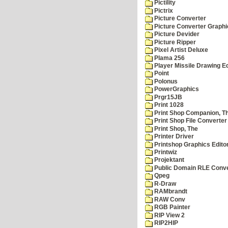
Pictility
Pictrix
Picture Converter
Picture Converter Graphi
Picture Devider
Picture Ripper
Pixel Artist Deluxe
Plama 256
Player Missile Drawing Ed
Point
Polonus
PowerGraphics
Prgr15JB
Print 1028
Print Shop Companion, T
Print Shop File Converter
Print Shop, The
Printer Driver
Printshop Graphics Edito
Printwiz
Projektant
Public Domain RLE Conve
Qpeg
R-Draw
RAMbrandt
RAW Conv
RGB Painter
RIP View 2
RIP2HIP