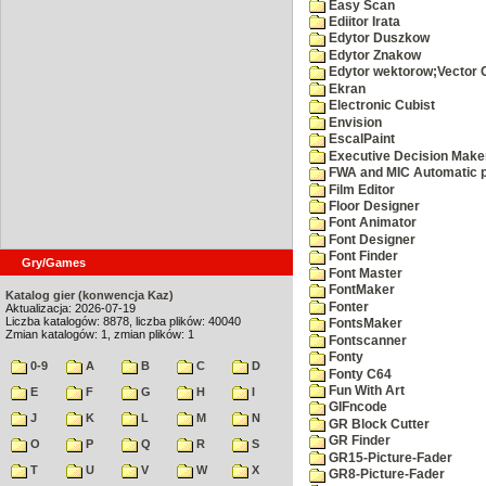
Easy Scan
Ediitor Irata
Edytor Duszkow
Edytor Znakow
Edytor wektorow;Vector 
Ekran
Electronic Cubist
Envision
EscalPaint
Executive Decision Make
FWA and MIC Automatic p
Film Editor
Floor Designer
Font Animator
Font Designer
Font Finder
Gry/Games
Font Master
FontMaker
Katalog gier (konwencja Kaz)
Fonter
Aktualizacja: 2026-07-19
Liczba katalogów: 8878, liczba plików: 40040
FontsMaker
Zmian katalogów: 1, zmian plików: 1
Fontscanner
Fonty
0-9
A
B
C
D
Fonty C64
Fun With Art
E
F
G
H
I
GIFncode
J
K
L
M
N
GR Block Cutter
GR Finder
O
P
Q
R
S
GR15-Picture-Fader
T
U
V
W
X
GR8-Picture-Fader