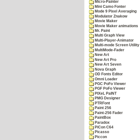
Micro-Painter
Mini Camo Fonter
Mode 9 Pixel Averaging
Modulator Znakow
Movie Maker
Movie Maker animations
Mr. Paint
Multi Graph View
Multi-Player-Animator
Multi-mode Screen Utility
MultiMode-Fader
New Art
New Art Pro
New Art Seven
Nova Graph
OD Fonts Editor
Omni Loader
PGC PoFo Viewer
PGF PoFo Viewer
PIXeL PaINT
PMG Designer
PTRFont
Paint 256
Paint-256 Fader
PaintBox
Paradox
PiCon C64
Picasso
Piccon