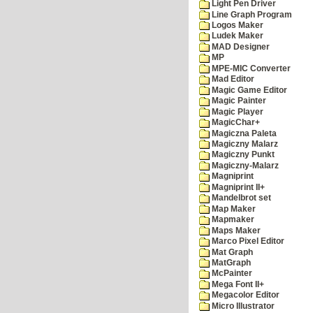
Light Pen Driver
Line Graph Program
Logos Maker
Ludek Maker
MAD Designer
MP
MPE-MIC Converter
Mad Editor
Magic Game Editor
Magic Painter
Magic Player
MagicChar+
Magiczna Paleta
Magiczny Malarz
Magiczny Punkt
Magiczny-Malarz
Magniprint
Magniprint II+
Mandelbrot set
Map Maker
Mapmaker
Maps Maker
Marco Pixel Editor
Mat Graph
MatGraph
McPainter
Mega Font II+
Megacolor Editor
Micro Illustrator