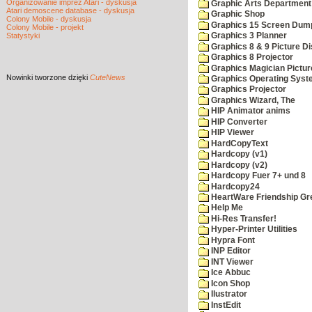
Organizowanie imprez Atari - dyskusja
Graphic Arts Department
Atari demoscene database - dyskusja
Graphic Shop
Colony Mobile - dyskusja
Graphics 15 Screen Dum
Colony Mobile - projekt
Statystyki
Graphics 3 Planner
Graphics 8 & 9 Picture Di
Graphics 8 Projector
Graphics Magician Picture
Nowinki
tworzone dzięki
CuteNews
Graphics Operating Syst
Graphics Projector
Graphics Wizard, The
HIP Animator anims
HIP Converter
HIP Viewer
HardCopyText
Hardcopy (v1)
Hardcopy (v2)
Hardcopy Fuer 7+ und 8
Hardcopy24
HeartWare Friendship Gr
Help Me
Hi-Res Transfer!
Hyper-Printer Utilities
Hypra Font
INP Editor
INT Viewer
Ice Abbuc
Icon Shop
Ilustrator
InstEdit