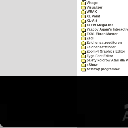
Visage
Visualizer
WEAK
XL Paint
XL-Art
XLEnt MegaFiler
Yaacov Agam's Interactiv
ZX81 Ekran Master
Zedi
Zeichensatzeeditoren
Zeichensatzfinder
Zoom-4 Graphics Editor
Zyga Font Editor
palety kolorow Atari dla 
xShow
zestawy programow