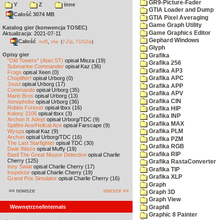
GR9-Picture-Fader
Y
Z
inne
GTIA Loader and Dump
Całość 3074 MB
GTIA Pixel Averaging
Game Graph Utility
Katalog gier (konwencja TOSEC)
Game Graphics Editor
Aktualizacja: 2021-07-11
Gephard Windows
Całość
,
md5
sha
(
7-Zip
,
TUGZip
)
Glyph
Opisy gier
Grafika
"Old Towers" (Atari ST)
opisał Misza (19)
Grafika 256
Submarine Commander
opisał Kaz (36)
Grafika AP3
Frogs
opisał Xeen (0)
Choplifter!
opisał Urborg (0)
Grafika APC
Joust
opisał Urborg (17)
Grafika APP
Commando
opisał Urborg (35)
Grafika APV
Mario Bros
opisał Urborg (13)
Grafika CIN
Xenophobe
opisał Urborg (36)
Robbo Forever
opisał tbxx (16)
Grafika HIP
Kolony 2106
opisał tbxx (3)
Grafika INP
Archon II: Adept
opisał Urborg/TDC (9)
Grafika MAX
Spitfire Ace/Hellcat Ace
opisał Farscape (9)
Wyspa
opisał Kaz (9)
Grafika PLM
Archon
opisał Urborg/TDC (16)
Grafika PZM
The Last Starfighter
opisał TDC (30)
Grafika RGB
Dwie Wieże
opisał Muffy (19)
Grafika RIP
Basil The Great Mouse Detective
opisał Charlie
Cherry (125)
Grafika RastaConverter
Inny Świat
opisał Charlie Cherry (17)
Grafika TIP
Inspektor
opisał Charlie Cherry (19)
Grafika XLP
Grand Prix Simulator
opisał Charlie Cherry (16)
Graph
«« nowsze
starsze »»
Graph 3D
Graph View
Wewnętrzne/Internals
Graph8
Graphic 8 Painter