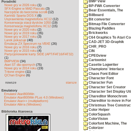
BMP View
Poradniki
Nowe gry w 2026 roku
(1)
BP-FWA Converter
SFX-Engine w MAD Pascalu
(3)
Bear Essentials, The
Narzędzie do tworzenia scrolli
(12)
Billboard
Kartridż Sparta DOS X
(6)
Usprawnienia magnetofonu XC12
(12)
Bit converter
Konserwacja stacji dysków 1050
(19)
Bitmap File Converter
Konserwacja magnetofonu XC12
(15)
Blazing Paddles
Nowe gry w 2020 roku
(2)
Brickworks
Nowe gry w 2019 roku
(35)
Nowe gry w 2017 roku
(3)
C64 Graphics To Atari Co
Larek pokazuje
(40)
CAD-JET 3D-Graphik
Emulacja ZX Spectrum na VBXE
(26)
CHR_PRO
Nowe gry w 2016 roku
(7)
Nowe gry w 2015 roku
(4)
CIN
Partycjonowanie karty SIDE (APT/FAT16/FAT32)
CPEGview
(1)
Cartoonist
BMPVIEW
(34)
Casette Logwriter
Atari ST dla opornych
(75)
Nowe gry w 2014 roku
(19)
Champions' Interlace
Tritone engine
(11)
Chaos Font Editor
QChan Engine
(6)
Character Font
nowsze
starsze
Character Fun
Character Set Creator
Emulatory
Character Set Display Util
Emulator Atari800Win
Chareditor Monochrom
Emulator Atari800Win PLus 4.0 (Windows)
Chareditor to move in Fo
Emulator Atari++ (multiplatform)
Emulator Altirra (Windows)
Christmas Tree Construct
Color Helper
Biblioteka Atarowca
ColorSquash
ColorVision
Colorfont Machine, The
Colorizer