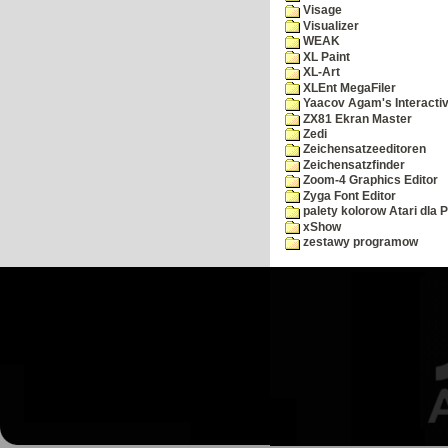
Visage
Visualizer
WEAK
XL Paint
XL-Art
XLEnt MegaFiler
Yaacov Agam's Interactiv
ZX81 Ekran Master
Zedi
Zeichensatzeeditoren
Zeichensatzfinder
Zoom-4 Graphics Editor
Zyga Font Editor
palety kolorow Atari dla 
xShow
zestawy programow