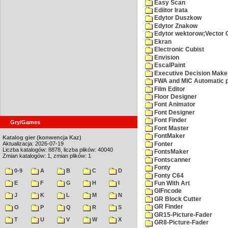
Easy Scan
Ediitor Irata
Edytor Duszkow
Edytor Znakow
Edytor wektorow;Vector 
Ekran
Electronic Cubist
Envision
EscalPaint
Executive Decision Make
FWA and MIC Automatic p
Film Editor
Floor Designer
Font Animator
Font Designer
Font Finder
Gry/Games
Font Master
FontMaker
Katalog gier (konwencja Kaz)
Aktualizacja: 2026-07-19
Fonter
Liczba katalogów: 8878, liczba plików: 40040
FontsMaker
Zmian katalogów: 1, zmian plików: 1
Fontscanner
Fonty
0-9
A
B
C
D
Fonty C64
E
F
G
H
I
Fun With Art
GIFncode
J
K
L
M
N
GR Block Cutter
GR Finder
O
P
Q
R
S
GR15-Picture-Fader
T
U
V
W
X
GR8-Picture-Fader