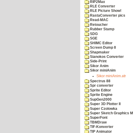
RIP2Max
RLE Converter
RLE Picture Show!
RastaConverter pics
Read-MAC
Retoucher
Rubber Stamp
SDG
SGE
SHIMC Editor
Screen Dump II
Shapmaker
Sianokos Converter
Side-Print
Sikor Anim
Sikor miniAnim
Sikor miniAnim.atr
Spectrus 88
Spr converter
Sprite Editor
Sprite Engine
SupGen2000
Super 3D Plotter II
Super Czolowka
Super Sketch Graphics M
SuperFont
TBMDraw
TIF-Konverter
TIP Animator