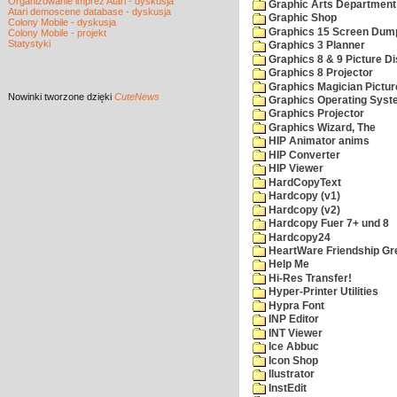
Organizowanie imprez Atari - dyskusja
Graphic Arts Department
Atari demoscene database - dyskusja
Graphic Shop
Colony Mobile - dyskusja
Graphics 15 Screen Dum
Colony Mobile - projekt
Statystyki
Graphics 3 Planner
Graphics 8 & 9 Picture Di
Graphics 8 Projector
Graphics Magician Picture
Nowinki
tworzone dzięki
CuteNews
Graphics Operating Syst
Graphics Projector
Graphics Wizard, The
HIP Animator anims
HIP Converter
HIP Viewer
HardCopyText
Hardcopy (v1)
Hardcopy (v2)
Hardcopy Fuer 7+ und 8
Hardcopy24
HeartWare Friendship Gr
Help Me
Hi-Res Transfer!
Hyper-Printer Utilities
Hypra Font
INP Editor
INT Viewer
Ice Abbuc
Icon Shop
Ilustrator
InstEdit