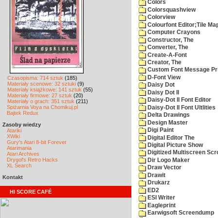
Colors
Colorsquashview
Colorview
Colourfont Editor;Tile Ma
Computer Crayons
Constructor, The
Converter, The
Create-A-Font
Creator, The
Custom Font Message Pri
D-Font View
Czasopisma: 714 sztuk
(185)
Materiały scenowe: 32 sztuki
(9)
Daisy Dot
Materiały książkowe: 141 sztuk
(55)
Daisy Dot II
Materiały firmowe: 27 sztuk
(20)
Daisy-Dot II Font Editor
Materiały o grach: 351 sztuk
(211)
Spiżarnia Voya na Chomikuj.pl
Daisy-Dot II Font Ultlities
Bajtek Redux
Delta Drawings
Design Master
Zasoby wiedzy
Digi Paint
Atariki
XWiki
Digital Editor The
Gury's Atari 8-bit Forever
Digital Picture Show
Atarimania
Digitized Multiscreen Scr
Atari Archives
Drygol's Retro Hacks
Dir Logo Maker
XL Search
Draw Vector
Drawit
Kontakt
Drukarz
ED2
HI SCORE CAFÉ
ESI Writer
Eagleprint
Earwigsoft Screendump