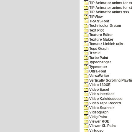
TIP Animator anims for 
TIP Animator anims for s
TIP Animator anims xxx
TIPView
TRANSFont
Technicolor Dream
Text Plot
Texture Editor
Texture Maker
Tomasz Liebich utils
Tops Graph
Trzmiel
Turbo Paint
Typechanger
Typesetter
Ultra-Font
VersaWriter
Vertically Scrolling Playfi
Video 130XE
Video Easel
Video Interface
Video Kaleidoscope
Video Tape Record
Video-Scanner
Videograph
Vidig Paint
Viewer RGB
Viewer XL-Paint
Virtuoso