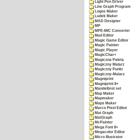
Light Pen Driver
Line Graph Program
Logos Maker
Ludek Maker
MAD Designer
MP
MPE-MIC Converter
Mad Editor
Magic Game Editor
Magic Painter
Magic Player
MagicChar+
Magiczna Paleta
Magiczny Malarz
Magiczny Punkt
Magiczny-Malarz
Magniprint
Magniprint II+
Mandelbrot set
Map Maker
Mapmaker
Maps Maker
Marco Pixel Editor
Mat Graph
MatGraph
McPainter
Mega Font II+
Megacolor Editor
Micro Illustrator