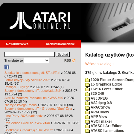
Nowinki/News
Archiwum/Archive
Katalog użytków (k
Translate to
RSS
Wróc do katalogu
375
gier w katalogu
2. Grafik
Spotkanie z demosceną #9: STeel/Tori
z 2026-08-
07 20:49 (2)
1020 Plotter Screen Dum
Letnia edycja Silly Venture 2026
z 2026-07-31
15:41 (38)
15 Graphics Editor
Pamięci Jurgiego
z 2026-07-21 12:42 (1)
16x16 Fonts Editor
Sceny z demosceny #7: opowiada SuN
z 2026-07-
320 240
19 15:24 (2)
Atari Muzeum w Poznaniu na KWAS #40
z 2026-
A8JDPEG
07-16 16:10 (4)
A8Jdpeg 0.8
Nie żyje kolega Pecuś
z 2026-07-13 18:00 (30)
APACShow
Sceny z demosceny #7 - Grzegorz "Sun" Żyła
z
APACView
2026-07-12 17:29 (12)
Lost Party 2026 nadchodzi
z 2026-07-08 15:28
APP View
(23)
ASCII maker
Pan Zenon i Atari na KWAS #40
z 2026-07-07 13:25
ATASCII Art Editor
(7)
Spotkanie z redakcją "The Voice"
z 2026-07-04
ATASCII animations
07:42 (9)