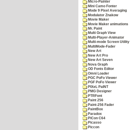
Micro-Painter
Mini Camo Fonter
Mode 9 Pixel Averaging
Modulator Znakow
Movie Maker
Movie Maker animations
Mr. Paint
Multi Graph View
Multi-Player-Animator
Multi-mode Screen Utility
MultiMode-Fader
New Art
New Art Pro
New Art Seven
Nova Graph
OD Fonts Editor
Omni Loader
PGC PoFo Viewer
PGF PoFo Viewer
PIXeL PaINT
PMG Designer
PTRFont
Paint 256
Paint-256 Fader
PaintBox
Paradox
PiCon C64
Picasso
Piccon