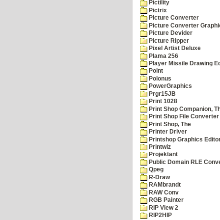
Pictility
Pictrix
Picture Converter
Picture Converter Graphi
Picture Devider
Picture Ripper
Pixel Artist Deluxe
Plama 256
Player Missile Drawing Ed
Point
Polonus
PowerGraphics
Prgr15JB
Print 1028
Print Shop Companion, T
Print Shop File Converter
Print Shop, The
Printer Driver
Printshop Graphics Edito
Printwiz
Projektant
Public Domain RLE Conve
Qpeg
R-Draw
RAMbrandt
RAW Conv
RGB Painter
RIP View 2
RIP2HIP