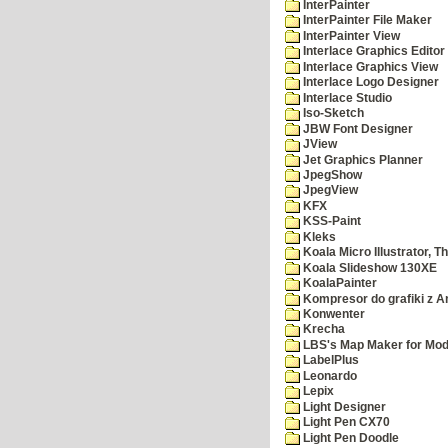
InterPainter
InterPainter File Maker
InterPainter View
Interlace Graphics Editor
Interlace Graphics View
Interlace Logo Designer
Interlace Studio
Iso-Sketch
JBW Font Designer
JView
Jet Graphics Planner
JpegShow
JpegView
KFX
KSS-Paint
Kleks
Koala Micro Illustrator, T
Koala Slideshow 130XE
KoalaPainter
Kompresor do grafiki z A
Konwenter
Krecha
LBS's Map Maker for Mod
LabelPlus
Leonardo
Lepix
Light Designer
Light Pen CX70
Light Pen Doodle