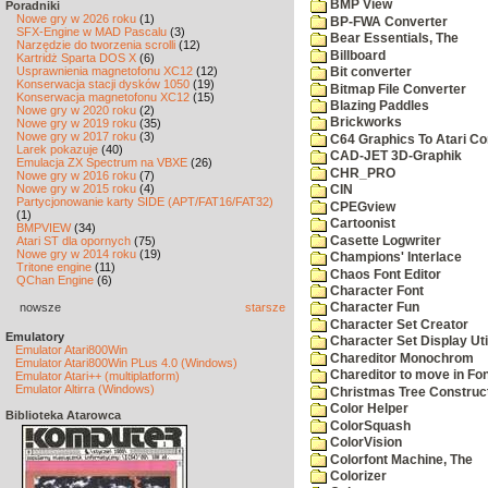
BMP View
Poradniki
Nowe gry w 2026 roku
(1)
BP-FWA Converter
SFX-Engine w MAD Pascalu
(3)
Bear Essentials, The
Narzędzie do tworzenia scrolli
(12)
Billboard
Kartridż Sparta DOS X
(6)
Usprawnienia magnetofonu XC12
(12)
Bit converter
Konserwacja stacji dysków 1050
(19)
Bitmap File Converter
Konserwacja magnetofonu XC12
(15)
Blazing Paddles
Nowe gry w 2020 roku
(2)
Brickworks
Nowe gry w 2019 roku
(35)
Nowe gry w 2017 roku
(3)
C64 Graphics To Atari Co
Larek pokazuje
(40)
CAD-JET 3D-Graphik
Emulacja ZX Spectrum na VBXE
(26)
CHR_PRO
Nowe gry w 2016 roku
(7)
Nowe gry w 2015 roku
(4)
CIN
Partycjonowanie karty SIDE (APT/FAT16/FAT32)
CPEGview
(1)
Cartoonist
BMPVIEW
(34)
Casette Logwriter
Atari ST dla opornych
(75)
Nowe gry w 2014 roku
(19)
Champions' Interlace
Tritone engine
(11)
Chaos Font Editor
QChan Engine
(6)
Character Font
nowsze
starsze
Character Fun
Character Set Creator
Emulatory
Character Set Display Util
Emulator Atari800Win
Chareditor Monochrom
Emulator Atari800Win PLus 4.0 (Windows)
Chareditor to move in Fo
Emulator Atari++ (multiplatform)
Emulator Altirra (Windows)
Christmas Tree Construct
Color Helper
Biblioteka Atarowca
ColorSquash
ColorVision
Colorfont Machine, The
Colorizer