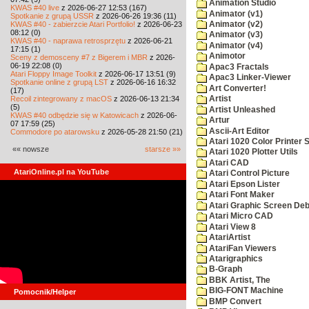
Animation Studio
KWAS #40 live
z 2026-06-27 12:53 (167)
Animator (v1)
Spotkanie z grupą USSR
z 2026-06-26 19:36 (11)
KWAS #40 - zabierzcie Atari Portfolio!
z 2026-06-23
Animator (v2)
08:12 (0)
Animator (v3)
KWAS #40 - naprawa retrosprzętu
z 2026-06-21
Animator (v4)
17:15 (1)
Animotor
Sceny z demosceny #7 z Bigerem i MBR
z 2026-
06-19 22:08 (0)
Apac3 Fractals
Atari Floppy Image Toolkit
z 2026-06-17 13:51 (9)
Apac3 Linker-Viewer
Spotkanie online z grupą LST
z 2026-06-16 16:32
Art Converter!
(17)
Recoil zintegrowany z macOS
z 2026-06-13 21:34
Artist
(5)
Artist Unleashed
KWAS #40 odbędzie się w Katowicach
z 2026-06-
Artur
07 17:59 (25)
Ascii-Art Editor
Commodore po atarowsku
z 2026-05-28 21:50 (21)
Atari 1020 Color Printer
«« nowsze
starsze »»
Atari 1020 Plotter Utils
Atari CAD
AtariOnline.pl na YouTube
Atari Control Picture
Atari Epson Lister
Atari Font Maker
Atari Graphic Screen De
Atari Micro CAD
Atari View 8
AtariArtist
AtariFan Viewers
Atarigraphics
B-Graph
BBK Artist, The
BIG-FONT Machine
Pomocnik/Helper
BMP Convert