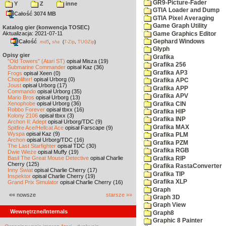
GR9-Picture-Fader
Y
Z
inne
GTIA Loader and Dump
Całość 3074 MB
GTIA Pixel Averaging
Game Graph Utility
Katalog gier (konwencja TOSEC)
Aktualizacja: 2021-07-11
Game Graphics Editor
Całość
,
Gephard Windows
md5
sha
(
7-Zip
,
TUGZip
)
Glyph
Opisy gier
Grafika
"Old Towers" (Atari ST)
opisał Misza (19)
Grafika 256
Submarine Commander
opisał Kaz (36)
Grafika AP3
Frogs
opisał Xeen (0)
Choplifter!
opisał Urborg (0)
Grafika APC
Joust
opisał Urborg (17)
Grafika APP
Commando
opisał Urborg (35)
Grafika APV
Mario Bros
opisał Urborg (13)
Xenophobe
opisał Urborg (36)
Grafika CIN
Robbo Forever
opisał tbxx (16)
Grafika HIP
Kolony 2106
opisał tbxx (3)
Grafika INP
Archon II: Adept
opisał Urborg/TDC (9)
Grafika MAX
Spitfire Ace/Hellcat Ace
opisał Farscape (9)
Wyspa
opisał Kaz (9)
Grafika PLM
Archon
opisał Urborg/TDC (16)
Grafika PZM
The Last Starfighter
opisał TDC (30)
Grafika RGB
Dwie Wieże
opisał Muffy (19)
Basil The Great Mouse Detective
opisał Charlie
Grafika RIP
Cherry (125)
Grafika RastaConverter
Inny Świat
opisał Charlie Cherry (17)
Grafika TIP
Inspektor
opisał Charlie Cherry (19)
Grafika XLP
Grand Prix Simulator
opisał Charlie Cherry (16)
Graph
«« nowsze
starsze »»
Graph 3D
Graph View
Wewnętrzne/Internals
Graph8
Graphic 8 Painter