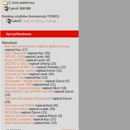
Z. Inne platformy
Całość 908 MB
Katalog użytków (konwencja TOSEC)
Całość
,
md5
sha
(
7-Zip
,
TUGZip
)
Sprzęt/Hardware
Wynalazki
Atari jako programator pojazdu gąsienicowego
napisał Kaz (17)
Atari i Bluetooth
napisał Kaz (35)
SIO2PC-USB
napisał Larek (46)
Nowe SIO2SD
napisał Larek (0)
SIO2SD w CA12
napisał Urborg (15)
Ratowanie ATMEL-ów
napisał Yoohaas (12)
Projektowanie cartów
napisał Zenon (12)
Joystick do Atari
napisał Larek (54)
Tygrys Turbo
napisał Kaz (13)
Testowałem "Simple Stereo"
napisał Zaxon (5)
Rozszerzenie 1MB
napisał Asal (21)
Joystick trzyprzyciskowy
napisał Sikor (18)
Moje MyIDE oraz SIO2PC na USB
napisał Zaxon
(16)
Jak wykonać płytkę drukowaną?
napisał Zaxon
(28)
Rozszerzenie 576kB
napisał Asal (36)
Soczyste kolory
napisał scalak (29)
XEGS Box
napisał Zaxon (13)
Atari w różnych rolach
napisał Różyk (9)
SIO2IDE w pudełku
napisał Kaz (27)
Atari steruje tokarką
napisał Kaz (15)