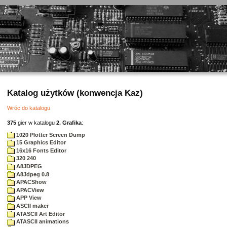
Katalog użytków (konwencja Kaz)
Wróc do katalogu
375
gier w katalogu
2. Grafika
:
1020 Plotter Screen Dump
15 Graphics Editor
16x16 Fonts Editor
320 240
A8JDPEG
A8Jdpeg 0.8
APACShow
APACView
APP View
ASCII maker
ATASCII Art Editor
ATASCII animations