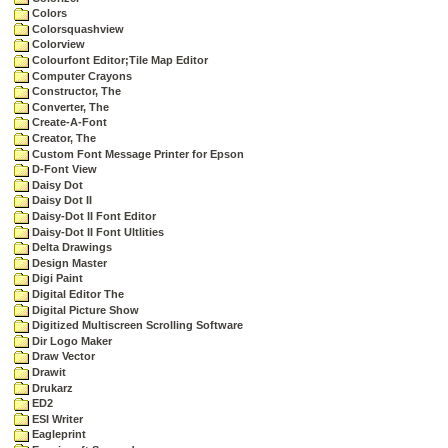
Colors
Colorsquashview
Colorview
Colourfont Editor;Tile Map Editor
Computer Crayons
Constructor, The
Converter, The
Create-A-Font
Creator, The
Custom Font Message Printer for Epson
D-Font View
Daisy Dot
Daisy Dot II
Daisy-Dot II Font Editor
Daisy-Dot II Font Ultlities
Delta Drawings
Design Master
Digi Paint
Digital Editor The
Digital Picture Show
Digitized Multiscreen Scrolling Software
Dir Logo Maker
Draw Vector
Drawit
Drukarz
ED2
ESI Writer
Eagleprint