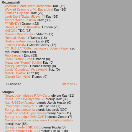
Rozmawiali
Wywiad z Mariuszem Jaroszem
i Kaz (16)
Wywiad Dracona z Mr. Bacardim
i Kaz (16)
Tomasz Dajczak
i Kaz (22)
Lech Bąk i "Świat Młodych"
i Kaz (26)
Michał "Mike" Jaskuła
i Kaz (30)
F#READY
i Dracon (22)
Daniel „Arctus” Kowalski
i Dracon (25)
KATOD
i TDC (15)
Mariusz Wojcieszek
i "Adam" (17)
Romuald Bacza
i Ramos (16)
Śledzenie Amentesa
i Larek (9)
Leszek Łuciów
i Charlie Cherry (17)
TO JUŻ ZA TOBĄ: rozmowa z Bobem Pape
i cpt.
Misumaru Tenchi (39)
Rob Jaeger
i Emu (53)
Jacek "Tabu" Grad
i Dracon (0)
Alexander "Koma" Schön
i Kaz (0)
Maciej Ślifirczyk
i Charlie Cherry (0)
Jarek "Odyniec1" Wyszyński
i Kaz (0)
Marek Bojarski
i Kaz (0)
Olgierd Niemyjski
i Ramos (0)
«« nowsze
starsze »»
Stragan
Nowe, pojemniejsze RAM-Carty
oferuje Kaz (21)
"mouSTer" czyli myszka ST
oferuje Kaz (30)
Atari USBJoy Adapter
oferuje Jakub Husak (0)
Programy: Kolony 2106
oferuje Kaz (7)
Sprzęt: rozszerzenia
oferuje Lotharek (399)
Gadżety: naklejki, pocztówki
oferuje Sikor (11)
Sprzęt: cartridge RAM-CART
oferuje Zenon (7)
Miejsce na drobne ogłoszenia kupna/sprzedaży
oferuje Kaz (58)
Sprzęt: interfejs SIO2IDE
oferuje Piguła (3)
Sprzęt: interfejs SIO2SD
oferuje Piguła (115)