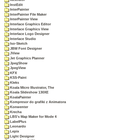
InstEdit
InterPainter
InterPainter File Maker
InterPainter View
Interlace Graphics Editor
Interlace Graphics View
Interlace Logo Designer
Interlace Studio
Iso-Sketch
JBW Font Designer
JView
Jet Graphics Planner
JpegShow
JpegView
KFX
KSS-Paint
Kleks
Koala Micro Illustrator, The
Koala Slideshow 130XE
KoalaPainter
Kompresor do grafiki z Animatora
Konwenter
Krecha
LBS's Map Maker for Mode 4
LabelPlus
Leonardo
Lepix
Light Designer