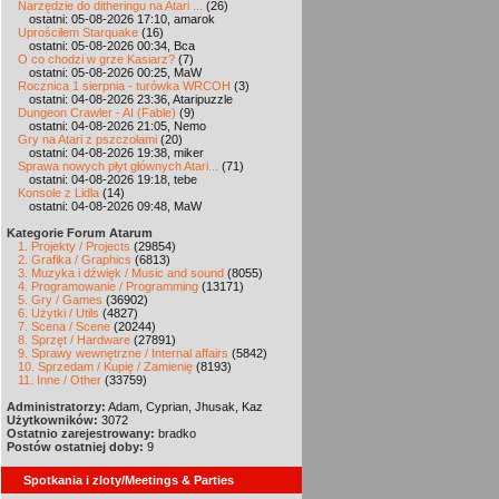
Narzędzie do ditheringu na Atari ...
(26)
ostatni: 05-08-2026 17:10, amarok
Uprościłem Starquake
(16)
ostatni: 05-08-2026 00:34, Bca
O co chodzi w grze Kasiarz?
(7)
ostatni: 05-08-2026 00:25, MaW
Rocznica 1 sierpnia - turówka WRCOH
(3)
ostatni: 04-08-2026 23:36, Ataripuzzle
Dungeon Crawler - AI (Fable)
(9)
ostatni: 04-08-2026 21:05, Nemo
Gry na Atari z pszczołami
(20)
ostatni: 04-08-2026 19:38, miker
Sprawa nowych płyt głównych Atari...
(71)
ostatni: 04-08-2026 19:18, tebe
Konsole z Lidla
(14)
ostatni: 04-08-2026 09:48, MaW
Kategorie Forum Atarum
1. Projekty / Projects
(29854)
2. Grafika / Graphics
(6813)
3. Muzyka i dźwięk / Music and sound
(8055)
4. Programowanie / Programming
(13171)
5. Gry / Games
(36902)
6. Użytki / Utils
(4827)
7. Scena / Scene
(20244)
8. Sprzęt / Hardware
(27891)
9. Sprawy wewnętrzne / Internal affairs
(5842)
10. Sprzedam / Kupię / Zamienię
(8193)
11. Inne / Other
(33759)
Administratorzy:
Adam, Cyprian, Jhusak, Kaz
Użytkowników:
3072
Ostatnio zarejestrowany:
bradko
Postów ostatniej doby:
9
Spotkania i zloty/Meetings & Parties