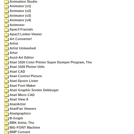
Animation Studio
Animator (v1)
Animator (v2)
Animator (v3)
Animator (v4)
Animotor
Apac3 Fractals
Apac3 Linker-Viewer
Art Converter!
Artist
Artist Unleashed
Artur
Ascii-Art Editor
Atari 1020 Color Printer Super Dumper Program, The
Atari 1020 Plotter Utils
Atari CAD
Atari Control Picture
Atari Epson Lister
Atari Font Maker
Atari Graphic Screen Debbuger
Atari Micro CAD
Atari View 8
AtariArtist
AtariFan Viewers
Atarigraphics
B-Graph
BBK Artist, The
BIG-FONT Machine
BMP Convert