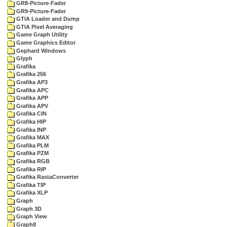
GR8-Picture-Fader
GR9-Picture-Fader
GTIA Loader and Dump
GTIA Pixel Averaging
Game Graph Utility
Game Graphics Editor
Gephard Windows
Glyph
Grafika
Grafika 256
Grafika AP3
Grafika APC
Grafika APP
Grafika APV
Grafika CIN
Grafika HIP
Grafika INP
Grafika MAX
Grafika PLM
Grafika PZM
Grafika RGB
Grafika RIP
Grafika RastaConverter
Grafika TIP
Grafika XLP
Graph
Graph 3D
Graph View
Graph8