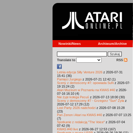
Nowinki/News
Archiwum/Archive
Translate to
RSS
Letnia edycja Silly Venture 2026
z 2026-07-31
15:41 (36)
Pamięci Jurgiego
z 2026-07-21 12:42 (1)
Sceny z demosceny #7: opowiada SuN
z 2026-07-
19 15:24 (2)
Atari Muzeum w Poznaniu na KWAS #40
z 2026-
07-16 16:10 (4)
Nie żyje kolega Pecuś
z 2026-07-13 18:00 (30)
Sceny z demosceny #7 - Grzegorz "Sun" Żyła
z
2026-07-12 17:29 (12)
Lost Party 2026 nadchodzi
z 2026-07-08 15:28
(23)
Pan Zenon i Atari na KWAS #40
z 2026-07-07 13:25
(7)
Spotkanie z redakcją "The Voice"
z 2026-07-04
07:42 (9)
KWAS #40 live
z 2026-06-27 12:53 (167)
Spotkanie z grupą USSR
z 2026-06-26 19:36 (11)