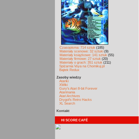
Czasopisma: 714 sztuk
(185)
Materiały scenowe: 32 sztuki
(9)
Materiały książkowe: 141 sztuk
(55)
Materiały firmowe: 27 sztuk
(20)
Materiały o grach: 351 sztuk
(211)
Spiżarnia Voya na Chomikuj.pl
Bajtek Redux
Zasoby wiedzy
Atariki
XWiki
Gury's Atari 8-bit Forever
Atarimania
Atari Archives
Drygol's Retro Hacks
XL Search
Kontakt
HI SCORE CAFÉ