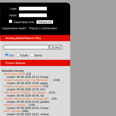
Login:
Hasło:
Zapamiętaj mnie
Zapomniane hasło?
Poproś o członkostwo
Szukaj plików/Search files
Gry
Użytki
Dema
Forum Atarum
Aktualne tematy
Starquake VBXE
(13)
ostatni: 06-08-2026 23:14, Konop
Studio komputerowe The Marauder -...
(249)
ostatni: 06-08-2026 19:56, pigula
Książka Gorgha o asemblerze
(79)
ostatni: 06-08-2026 15:35, tOri
Silly Venture 2026SE - the bigges...
(113)
ostatni: 06-08-2026 00:48, tdc
AspeQt dla Androida z obsługą SIO...
(39)
ostatni: 05-08-2026 23:48, greblus
Muzycy scenowi...
(134)
ostatni: 05-08-2026 20:44, Foster
RMT hacking
(468)
ostatni: 05-08-2026 18:57, emkay