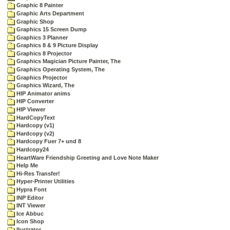
Graphic 8 Painter
Graphic Arts Department
Graphic Shop
Graphics 15 Screen Dump
Graphics 3 Planner
Graphics 8 & 9 Picture Display
Graphics 8 Projector
Graphics Magician Picture Painter, The
Graphics Operating System, The
Graphics Projector
Graphics Wizard, The
HIP Animator anims
HIP Converter
HIP Viewer
HardCopyText
Hardcopy (v1)
Hardcopy (v2)
Hardcopy Fuer 7+ und 8
Hardcopy24
HeartWare Friendship Greeting and Love Note Maker
Help Me
Hi-Res Transfer!
Hyper-Printer Utilities
Hypra Font
INP Editor
INT Viewer
Ice Abbuc
Icon Shop
Ilustrator