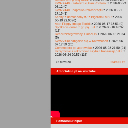
KWAS #40 - zabierzcie Atari Portfolio!
z 2026-06-23
08:12 (0)
KWAS #40 - naprawa retrosprzętu
z 2026-06-21
17:15 (1)
Sceny z demosceny #7 z Bigerem i MBR
z 2026-
06-19 22:08 (0)
Atari Floppy Image Toolkit
z 2026-06-17 13:51 (9)
Spotkanie online z grupą LST
z 2026-06-16 16:32
(16)
Recoil zintegrowany z macOS
z 2026-06-13 21:34
(5)
KWAS #40 odbędzie się w Katowicach
z 2026-06-
07 17:59 (25)
Commodore po atarowsku
z 2026-05-28 21:50 (21)
Urządzenie z rekordowo szybką transmisją SIO!
z
2026-05-24 20:57 (116)
«« nowsze
starsze »»
AtariOnline.pl na YouTube
Pomocnik/Helper