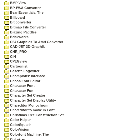
BMP View
BP-FWA Converter
Bear Essentials, The
Billboard
Bit converter
Bitmap File Converter
Blazing Paddles
Brickworks
C64 Graphics To Atari Converter
CAD-JET 3D-Graphik
CHR_PRO
CIN
CPEGview
Cartoonist
Casette Logwriter
Champions' Interlace
Chaos Font Editor
Character Font
Character Fun
Character Set Creator
Character Set Display Utility
Chareditor Monochrom
Chareditor to move in Font
Christmas Tree Construction Set
Color Helper
ColorSquash
ColorVision
Colorfont Machine, The
Colorizer