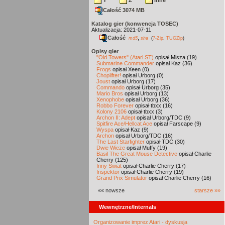
Y
Z
inne
Całość 3074 MB
Katalog gier (konwencja TOSEC)
Aktualizacja: 2021-07-11
Całość
,
md5
sha
(
7-Zip
,
TUGZip
)
Opisy gier
"Old Towers" (Atari ST)
opisał Misza (19)
Submarine Commander
opisał Kaz (36)
Frogs
opisał Xeen (0)
Choplifter!
opisał Urborg (0)
Joust
opisał Urborg (17)
Commando
opisał Urborg (35)
Mario Bros
opisał Urborg (13)
Xenophobe
opisał Urborg (36)
Robbo Forever
opisał tbxx (16)
Kolony 2106
opisał tbxx (3)
Archon II: Adept
opisał Urborg/TDC (9)
Spitfire Ace/Hellcat Ace
opisał Farscape (9)
Wyspa
opisał Kaz (9)
Archon
opisał Urborg/TDC (16)
The Last Starfighter
opisał TDC (30)
Dwie Wieże
opisał Muffy (19)
Basil The Great Mouse Detective
opisał Charlie
Cherry (125)
Inny Świat
opisał Charlie Cherry (17)
Inspektor
opisał Charlie Cherry (19)
Grand Prix Simulator
opisał Charlie Cherry (16)
«« nowsze
starsze »»
Wewnętrzne/Internals
Organizowanie imprez Atari - dyskusja