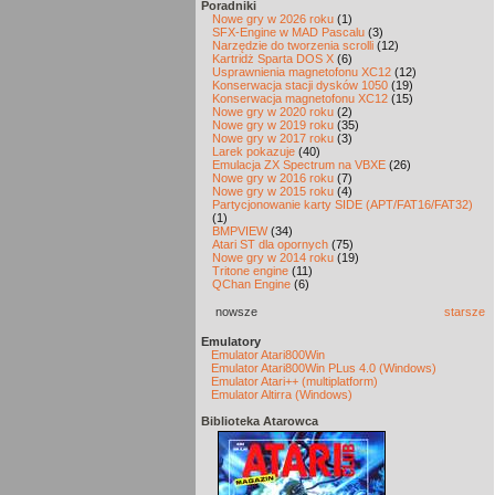
Poradniki
Nowe gry w 2026 roku
(1)
SFX-Engine w MAD Pascalu
(3)
Narzędzie do tworzenia scrolli
(12)
Kartridż Sparta DOS X
(6)
Usprawnienia magnetofonu XC12
(12)
Konserwacja stacji dysków 1050
(19)
Konserwacja magnetofonu XC12
(15)
Nowe gry w 2020 roku
(2)
Nowe gry w 2019 roku
(35)
Nowe gry w 2017 roku
(3)
Larek pokazuje
(40)
Emulacja ZX Spectrum na VBXE
(26)
Nowe gry w 2016 roku
(7)
Nowe gry w 2015 roku
(4)
Partycjonowanie karty SIDE (APT/FAT16/FAT32)
(1)
BMPVIEW
(34)
Atari ST dla opornych
(75)
Nowe gry w 2014 roku
(19)
Tritone engine
(11)
QChan Engine
(6)
nowsze
starsze
Emulatory
Emulator Atari800Win
Emulator Atari800Win PLus 4.0 (Windows)
Emulator Atari++ (multiplatform)
Emulator Altirra (Windows)
Biblioteka Atarowca