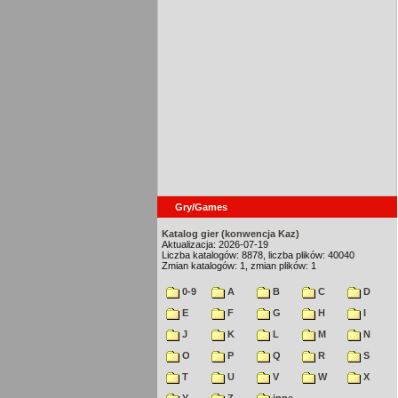
Gry/Games
Katalog gier (konwencja Kaz)
Aktualizacja: 2026-07-19
Liczba katalogów: 8878, liczba plików: 40040
Zmian katalogów: 1, zmian plików: 1
0-9
A
B
C
D
E
F
G
H
I
J
K
L
M
N
O
P
Q
R
S
T
U
V
W
X