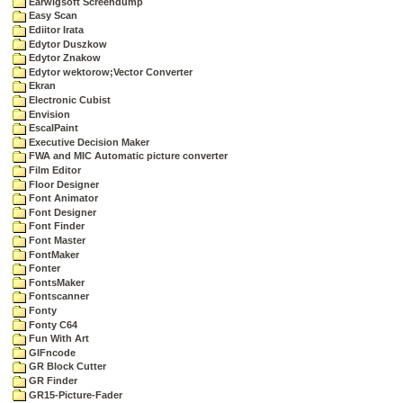
Earwigsoft Screendump
Easy Scan
Ediitor Irata
Edytor Duszkow
Edytor Znakow
Edytor wektorow;Vector Converter
Ekran
Electronic Cubist
Envision
EscalPaint
Executive Decision Maker
FWA and MIC Automatic picture converter
Film Editor
Floor Designer
Font Animator
Font Designer
Font Finder
Font Master
FontMaker
Fonter
FontsMaker
Fontscanner
Fonty
Fonty C64
Fun With Art
GIFncode
GR Block Cutter
GR Finder
GR15-Picture-Fader