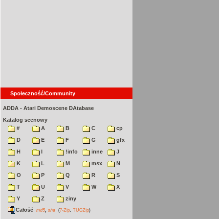
Społeczność/Community
ADDA - Atari Demoscene DAtabase
Katalog scenowy
#
A
B
C
cp
D
E
F
G
gfx
H
I
!info
inne
J
K
L
M
msx
N
O
P
Q
R
S
T
U
V
W
X
Y
Z
ziny
Całość
,
md5
sha
(
7-Zip
,
TUGZip
)