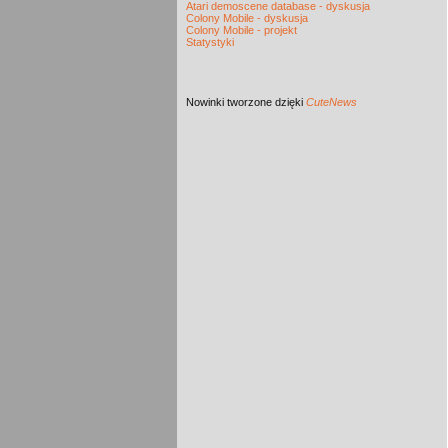
Atari demoscene database - dyskusja
Colony Mobile - dyskusja
Colony Mobile - projekt
Statystyki
Nowinki
tworzone dzięki
CuteNews