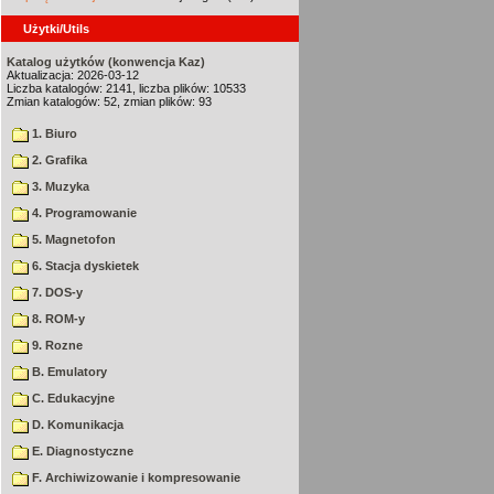
Użytki/Utils
Katalog użytków (konwencja Kaz)
Aktualizacja: 2026-03-12
Liczba katalogów: 2141, liczba plików: 10533
Zmian katalogów: 52, zmian plików: 93
1. Biuro
2. Grafika
3. Muzyka
4. Programowanie
5. Magnetofon
6. Stacja dyskietek
7. DOS-y
8. ROM-y
9. Rozne
B. Emulatory
C. Edukacyjne
D. Komunikacja
E. Diagnostyczne
F. Archiwizowanie i kompresowanie