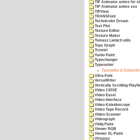
TIP Animator anims for s
TIP Animator anims xxx
TIPView
TRANSFont
Technicolor Dream
Text Plot
Texture Editor
Texture Maker
Tomasz Liebich utils
Tops Graph
Trzmiel
Turbo Paint
Typechanger
Typesetter
Typesetter & Datawriter
Ultra-Font
VersaWriter
Vertically Scrolling Playfi
Video 130XE
Video Easel
Video Interface
Video Kaleidoscope
Video Tape Record
Video-Scanner
Videograph
Vidig Paint
Viewer RGB
Viewer XL-Paint
Virtuoso