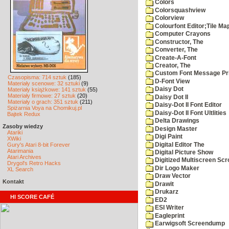
Colors
Colorsquashview
Colorview
Colourfont Editor;Tile Ma
Computer Crayons
Constructor, The
Converter, The
Create-A-Font
Creator, The
Custom Font Message Pri
Czasopisma: 714 sztuk
(185)
D-Font View
Materiały scenowe: 32 sztuki
(9)
Daisy Dot
Materiały książkowe: 141 sztuk
(55)
Materiały firmowe: 27 sztuk
(20)
Daisy Dot II
Materiały o grach: 351 sztuk
(211)
Daisy-Dot II Font Editor
Spiżarnia Voya na Chomikuj.pl
Daisy-Dot II Font Ultlities
Bajtek Redux
Delta Drawings
Zasoby wiedzy
Design Master
Atariki
Digi Paint
XWiki
Digital Editor The
Gury's Atari 8-bit Forever
Atarimania
Digital Picture Show
Atari Archives
Digitized Multiscreen Scr
Drygol's Retro Hacks
Dir Logo Maker
XL Search
Draw Vector
Kontakt
Drawit
Drukarz
HI SCORE CAFÉ
ED2
ESI Writer
Eagleprint
Earwigsoft Screendump