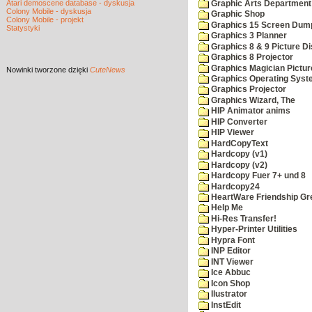
Atari demoscene database - dyskusja
Graphic Arts Department
Colony Mobile - dyskusja
Graphic Shop
Colony Mobile - projekt
Graphics 15 Screen Dum
Statystyki
Graphics 3 Planner
Graphics 8 & 9 Picture Di
Graphics 8 Projector
Graphics Magician Picture
Nowinki
tworzone dzięki
CuteNews
Graphics Operating Syst
Graphics Projector
Graphics Wizard, The
HIP Animator anims
HIP Converter
HIP Viewer
HardCopyText
Hardcopy (v1)
Hardcopy (v2)
Hardcopy Fuer 7+ und 8
Hardcopy24
HeartWare Friendship Gr
Help Me
Hi-Res Transfer!
Hyper-Printer Utilities
Hypra Font
INP Editor
INT Viewer
Ice Abbuc
Icon Shop
Ilustrator
InstEdit