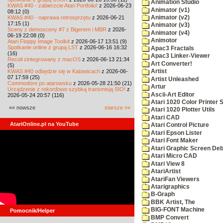
Animation Studio
KWAS #40 - zabierzcie Atari Portfolio!
z 2026-06-23
Animator (v1)
08:12 (0)
KWAS #40 - naprawa retrosprzętu
z 2026-06-21
Animator (v2)
17:15 (1)
Animator (v3)
Sceny z demosceny #7 z Bigerem i MBR
z 2026-
Animator (v4)
06-19 22:08 (0)
Animotor
Atari Floppy Image Toolkit
z 2026-06-17 13:51 (9)
Spotkanie online z grupą LST
z 2026-06-16 16:32
Apac3 Fractals
(16)
Apac3 Linker-Viewer
Recoil zintegrowany z macOS
z 2026-06-13 21:34
Art Converter!
(5)
KWAS #40 odbędzie się w Katowicach
z 2026-06-
Artist
07 17:59 (25)
Artist Unleashed
Commodore po atarowsku
z 2026-05-28 21:50 (21)
Artur
Urządzenie z rekordowo szybką transmisją SIO!
z
Ascii-Art Editor
2026-05-24 20:57 (116)
Atari 1020 Color Printer
«« nowsze
starsze »»
Atari 1020 Plotter Utils
Atari CAD
AtariOnline.pl na YouTube
Atari Control Picture
Atari Epson Lister
Atari Font Maker
Atari Graphic Screen De
Atari Micro CAD
Atari View 8
AtariArtist
AtariFan Viewers
Atarigraphics
B-Graph
BBK Artist, The
BIG-FONT Machine
Pomocnik/Helper
BMP Convert