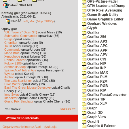
GR9-Picture-Fader
Całość 3074 MB
GTIA Loader and Dump
GTIA Pixel Averaging
Katalog gier (konwencja TOSEC)
Game Graph Utility
Aktualizacja: 2021-07-11
Game Graphics Editor
Całość
,
md5
sha
(
7-Zip
,
TUGZip
)
Gephard Windows
Glyph
Opisy gier
"Old Towers" (Atari ST)
opisał Misza (19)
Grafika
Submarine Commander
opisał Kaz (36)
Grafika 256
Frogs
opisał Xeen (0)
Grafika AP3
Choplifter!
opisał Urborg (0)
Grafika APC
Joust
opisał Urborg (17)
Commando
opisał Urborg (35)
Grafika APP
Mario Bros
opisał Urborg (13)
Grafika APV
Xenophobe
opisał Urborg (36)
Grafika CIN
Robbo Forever
opisał tbxx (16)
Kolony 2106
opisał tbxx (3)
Grafika HIP
Archon II: Adept
opisał Urborg/TDC (9)
Grafika INP
Spitfire Ace/Hellcat Ace
opisał Farscape (9)
Grafika MAX
Wyspa
opisał Kaz (9)
Grafika PLM
Archon
opisał Urborg/TDC (16)
The Last Starfighter
opisał TDC (30)
Grafika PZM
Dwie Wieże
opisał Muffy (19)
Grafika RGB
Basil The Great Mouse Detective
opisał Charlie
Grafika RIP
Cherry (125)
Inny Świat
opisał Charlie Cherry (17)
Grafika RastaConverter
Inspektor
opisał Charlie Cherry (19)
Grafika TIP
Grand Prix Simulator
opisał Charlie Cherry (16)
Grafika XLP
Graph
«« nowsze
starsze »»
Graph 3D
Graph View
Wewnętrzne/Internals
Graph8
Graphic 8 Painter
Organizowanie imprez Atari - dyskusja