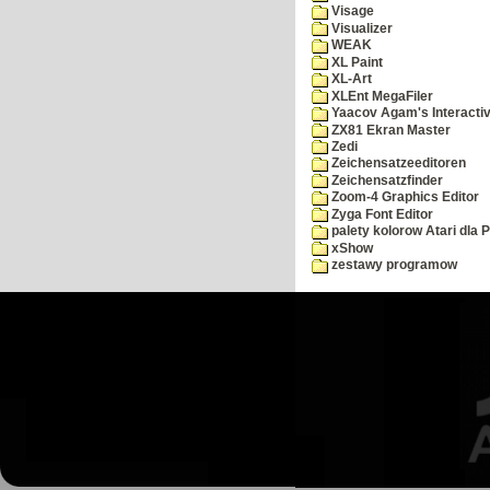
Visage
Visualizer
WEAK
XL Paint
XL-Art
XLEnt MegaFiler
Yaacov Agam's Interactiv
ZX81 Ekran Master
Zedi
Zeichensatzeeditoren
Zeichensatzfinder
Zoom-4 Graphics Editor
Zyga Font Editor
palety kolorow Atari dla 
xShow
zestawy programow