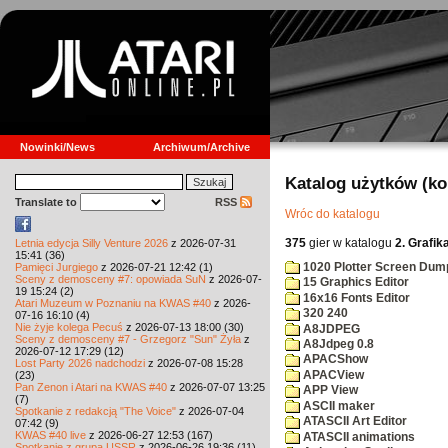
Nowinki/News
Archiwum/Archive
Katalog użytków (k
Translate to
RSS
Wróc do katalogu
375
gier w katalogu
2. Grafik
Letnia edycja Silly Venture 2026
z 2026-07-31
15:41 (36)
1020 Plotter Screen Dum
Pamięci Jurgiego
z 2026-07-21 12:42 (1)
Sceny z demosceny #7: opowiada SuN
z 2026-07-
15 Graphics Editor
19 15:24 (2)
16x16 Fonts Editor
Atari Muzeum w Poznaniu na KWAS #40
z 2026-
320 240
07-16 16:10 (4)
Nie żyje kolega Pecuś
z 2026-07-13 18:00 (30)
A8JDPEG
Sceny z demosceny #7 - Grzegorz "Sun" Żyła
z
A8Jdpeg 0.8
2026-07-12 17:29 (12)
APACShow
Lost Party 2026 nadchodzi
z 2026-07-08 15:28
APACView
(23)
Pan Zenon i Atari na KWAS #40
z 2026-07-07 13:25
APP View
(7)
ASCII maker
Spotkanie z redakcją "The Voice"
z 2026-07-04
ATASCII Art Editor
07:42 (9)
KWAS #40 live
z 2026-06-27 12:53 (167)
ATASCII animations
Spotkanie z grupą USSR
z 2026-06-26 19:36 (11)