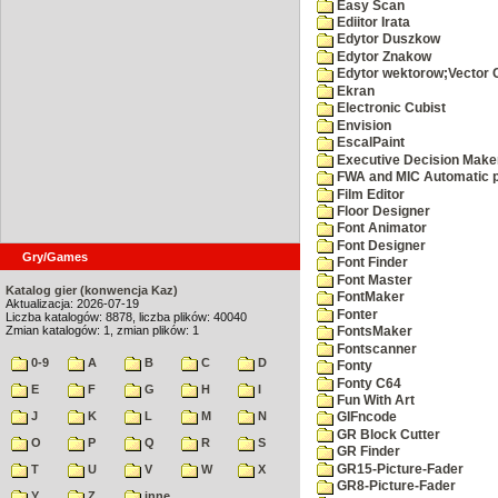
Easy Scan
Ediitor Irata
Edytor Duszkow
Edytor Znakow
Edytor wektorow;Vector 
Ekran
Electronic Cubist
Envision
EscalPaint
Executive Decision Make
FWA and MIC Automatic p
Film Editor
Floor Designer
Font Animator
Font Designer
Gry/Games
Font Finder
Font Master
Katalog gier (konwencja Kaz)
FontMaker
Aktualizacja: 2026-07-19
Fonter
Liczba katalogów: 8878, liczba plików: 40040
Zmian katalogów: 1, zmian plików: 1
FontsMaker
Fontscanner
0-9
A
B
C
D
Fonty
Fonty C64
E
F
G
H
I
Fun With Art
J
K
L
M
N
GIFncode
GR Block Cutter
O
P
Q
R
S
GR Finder
GR15-Picture-Fader
T
U
V
W
X
GR8-Picture-Fader
Y
Z
inne