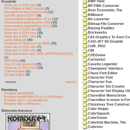
BMP View
Poradniki
Nowe gry w 2026 roku
(1)
BP-FWA Converter
SFX-Engine w MAD Pascalu
(3)
Bear Essentials, The
Narzędzie do tworzenia scrolli
(12)
Billboard
Kartridż Sparta DOS X
(6)
Usprawnienia magnetofonu XC12
(12)
Bit converter
Konserwacja stacji dysków 1050
(19)
Bitmap File Converter
Konserwacja magnetofonu XC12
(15)
Blazing Paddles
Nowe gry w 2020 roku
(2)
Brickworks
Nowe gry w 2019 roku
(35)
Nowe gry w 2017 roku
(3)
C64 Graphics To Atari Co
Larek pokazuje
(40)
CAD-JET 3D-Graphik
Emulacja ZX Spectrum na VBXE
(26)
CHR_PRO
Nowe gry w 2016 roku
(7)
Nowe gry w 2015 roku
(4)
CIN
Partycjonowanie karty SIDE (APT/FAT16/FAT32)
CPEGview
(1)
Cartoonist
BMPVIEW
(34)
Casette Logwriter
Atari ST dla opornych
(75)
Nowe gry w 2014 roku
(19)
Champions' Interlace
Tritone engine
(11)
Chaos Font Editor
QChan Engine
(6)
Character Font
nowsze
starsze
Character Fun
Character Set Creator
Emulatory
Character Set Display Util
Emulator Atari800Win
Chareditor Monochrom
Emulator Atari800Win PLus 4.0 (Windows)
Chareditor to move in Fo
Emulator Atari++ (multiplatform)
Emulator Altirra (Windows)
Christmas Tree Construct
Color Helper
Biblioteka Atarowca
ColorSquash
ColorVision
Colorfont Machine, The
Colorizer