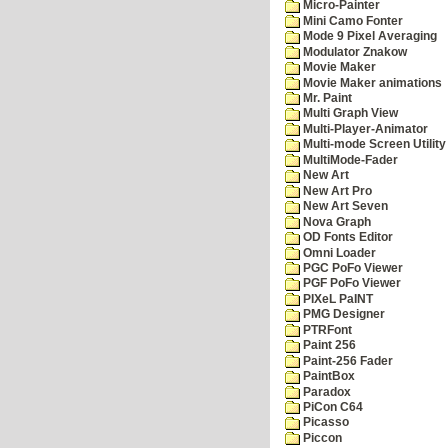
Micro-Painter
Mini Camo Fonter
Mode 9 Pixel Averaging
Modulator Znakow
Movie Maker
Movie Maker animations
Mr. Paint
Multi Graph View
Multi-Player-Animator
Multi-mode Screen Utility
MultiMode-Fader
New Art
New Art Pro
New Art Seven
Nova Graph
OD Fonts Editor
Omni Loader
PGC PoFo Viewer
PGF PoFo Viewer
PIXeL PaINT
PMG Designer
PTRFont
Paint 256
Paint-256 Fader
PaintBox
Paradox
PiCon C64
Picasso
Piccon