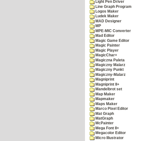
Light Pen Driver
Line Graph Program
Logos Maker
Ludek Maker
MAD Designer
MP
MPE-MIC Converter
Mad Editor
Magic Game Editor
Magic Painter
Magic Player
MagicChar+
Magiczna Paleta
Magiczny Malarz
Magiczny Punkt
Magiczny-Malarz
Magniprint
Magniprint II+
Mandelbrot set
Map Maker
Mapmaker
Maps Maker
Marco Pixel Editor
Mat Graph
MatGraph
McPainter
Mega Font II+
Megacolor Editor
Micro Illustrator