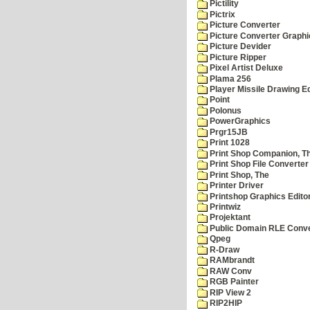
Pictility
Pictrix
Picture Converter
Picture Converter Graphi
Picture Devider
Picture Ripper
Pixel Artist Deluxe
Plama 256
Player Missile Drawing Ed
Point
Polonus
PowerGraphics
Prgr15JB
Print 1028
Print Shop Companion, T
Print Shop File Converter
Print Shop, The
Printer Driver
Printshop Graphics Edito
Printwiz
Projektant
Public Domain RLE Conve
Qpeg
R-Draw
RAMbrandt
RAW Conv
RGB Painter
RIP View 2
RIP2HIP