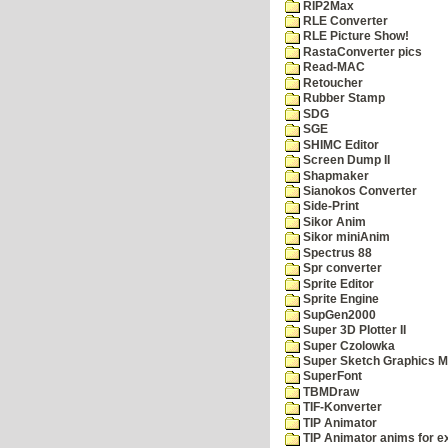
RIP2Max
RLE Converter
RLE Picture Show!
RastaConverter pics
Read-MAC
Retoucher
Rubber Stamp
SDG
SGE
SHIMC Editor
Screen Dump II
Shapmaker
Sianokos Converter
Side-Print
Sikor Anim
Sikor miniAnim
Spectrus 88
Spr converter
Sprite Editor
Sprite Engine
SupGen2000
Super 3D Plotter II
Super Czolowka
Super Sketch Graphics M
SuperFont
TBMDraw
TIF-Konverter
TIP Animator
TIP Animator anims for 