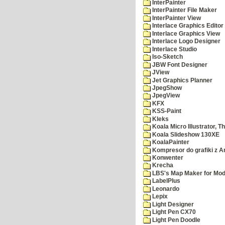
InterPainter
InterPainter File Maker
InterPainter View
Interlace Graphics Editor
Interlace Graphics View
Interlace Logo Designer
Interlace Studio
Iso-Sketch
JBW Font Designer
JView
Jet Graphics Planner
JpegShow
JpegView
KFX
KSS-Paint
Kleks
Koala Micro Illustrator, T
Koala Slideshow 130XE
KoalaPainter
Kompresor do grafiki z A
Konwenter
Krecha
LBS's Map Maker for Mod
LabelPlus
Leonardo
Lepix
Light Designer
Light Pen CX70
Light Pen Doodle