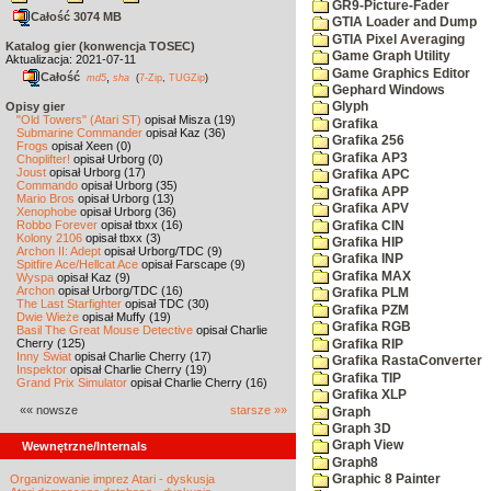
GR9-Picture-Fader
Całość 3074 MB
GTIA Loader and Dump
GTIA Pixel Averaging
Katalog gier (konwencja TOSEC)
Game Graph Utility
Aktualizacja: 2021-07-11
Game Graphics Editor
Całość
,
md5
sha
(
7-Zip
,
TUGZip
)
Gephard Windows
Opisy gier
Glyph
"Old Towers" (Atari ST)
opisał Misza (19)
Grafika
Submarine Commander
opisał Kaz (36)
Grafika 256
Frogs
opisał Xeen (0)
Grafika AP3
Choplifter!
opisał Urborg (0)
Joust
opisał Urborg (17)
Grafika APC
Commando
opisał Urborg (35)
Grafika APP
Mario Bros
opisał Urborg (13)
Grafika APV
Xenophobe
opisał Urborg (36)
Robbo Forever
opisał tbxx (16)
Grafika CIN
Kolony 2106
opisał tbxx (3)
Grafika HIP
Archon II: Adept
opisał Urborg/TDC (9)
Grafika INP
Spitfire Ace/Hellcat Ace
opisał Farscape (9)
Grafika MAX
Wyspa
opisał Kaz (9)
Archon
opisał Urborg/TDC (16)
Grafika PLM
The Last Starfighter
opisał TDC (30)
Grafika PZM
Dwie Wieże
opisał Muffy (19)
Grafika RGB
Basil The Great Mouse Detective
opisał Charlie
Cherry (125)
Grafika RIP
Inny Świat
opisał Charlie Cherry (17)
Grafika RastaConverter
Inspektor
opisał Charlie Cherry (19)
Grafika TIP
Grand Prix Simulator
opisał Charlie Cherry (16)
Grafika XLP
«« nowsze
starsze »»
Graph
Graph 3D
Graph View
Wewnętrzne/Internals
Graph8
Organizowanie imprez Atari - dyskusja
Graphic 8 Painter