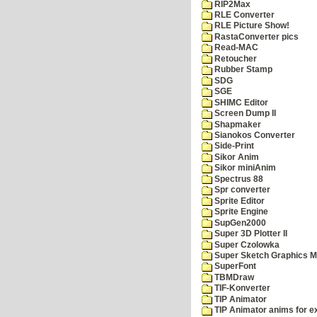
RIP2Max
RLE Converter
RLE Picture Show!
RastaConverter pics
Read-MAC
Retoucher
Rubber Stamp
SDG
SGE
SHIMC Editor
Screen Dump II
Shapmaker
Sianokos Converter
Side-Print
Sikor Anim
Sikor miniAnim
Spectrus 88
Spr converter
Sprite Editor
Sprite Engine
SupGen2000
Super 3D Plotter II
Super Czolowka
Super Sketch Graphics M
SuperFont
TBMDraw
TIF-Konverter
TIP Animator
TIP Animator anims for 