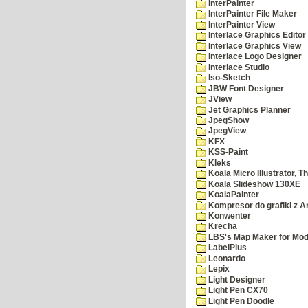
InterPainter
InterPainter File Maker
InterPainter View
Interlace Graphics Editor
Interlace Graphics View
Interlace Logo Designer
Interlace Studio
Iso-Sketch
JBW Font Designer
JView
Jet Graphics Planner
JpegShow
JpegView
KFX
KSS-Paint
Kleks
Koala Micro Illustrator, T
Koala Slideshow 130XE
KoalaPainter
Kompresor do grafiki z A
Konwenter
Krecha
LBS's Map Maker for Mod
LabelPlus
Leonardo
Lepix
Light Designer
Light Pen CX70
Light Pen Doodle