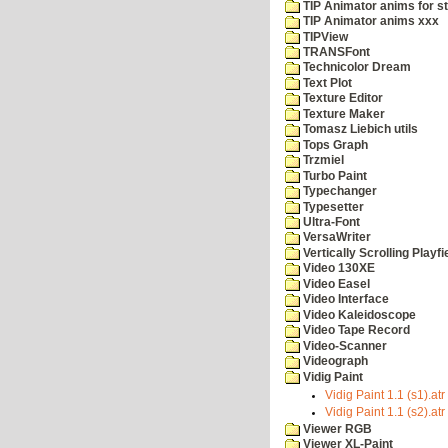
TIP Animator anims for s
TIP Animator anims xxx
TIPView
TRANSFont
Technicolor Dream
Text Plot
Texture Editor
Texture Maker
Tomasz Liebich utils
Tops Graph
Trzmiel
Turbo Paint
Typechanger
Typesetter
Ultra-Font
VersaWriter
Vertically Scrolling Playfi
Video 130XE
Video Easel
Video Interface
Video Kaleidoscope
Video Tape Record
Video-Scanner
Videograph
Vidig Paint
Vidig Paint 1.1 (s1).atr
Vidig Paint 1.1 (s2).atr
Viewer RGB
Viewer XL-Paint