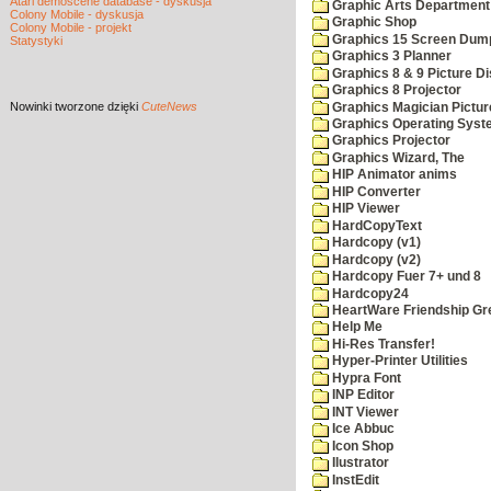
Atari demoscene database - dyskusja
Graphic Arts Department
Colony Mobile - dyskusja
Graphic Shop
Colony Mobile - projekt
Graphics 15 Screen Dum
Statystyki
Graphics 3 Planner
Graphics 8 & 9 Picture Di
Graphics 8 Projector
Nowinki
tworzone dzięki
CuteNews
Graphics Magician Picture
Graphics Operating Syst
Graphics Projector
Graphics Wizard, The
HIP Animator anims
HIP Converter
HIP Viewer
HardCopyText
Hardcopy (v1)
Hardcopy (v2)
Hardcopy Fuer 7+ und 8
Hardcopy24
HeartWare Friendship Gr
Help Me
Hi-Res Transfer!
Hyper-Printer Utilities
Hypra Font
INP Editor
INT Viewer
Ice Abbuc
Icon Shop
Ilustrator
InstEdit