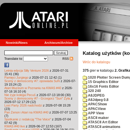
Nowinki/News
Archiwum/Archive
Katalog użytków (k
Translate to
RSS
Wróc do katalogu
375
gier w katalogu
2. Grafik
Letnia edycja Silly Venture 2026
z 2026-07-31
15:41 (36)
1020 Plotter Screen Dum
Pamięci Jurgiego
z 2026-07-21 12:42 (1)
Sceny z demosceny #7: opowiada SuN
z 2026-07-
15 Graphics Editor
19 15:24 (2)
16x16 Fonts Editor
Atari Muzeum w Poznaniu na KWAS #40
z 2026-
320 240
07-16 16:10 (4)
Nie żyje kolega Pecuś
z 2026-07-13 18:00 (30)
A8JDPEG
Sceny z demosceny #7 - Grzegorz "Sun" Żyła
z
A8Jdpeg 0.8
2026-07-12 17:29 (12)
APACShow
Lost Party 2026 nadchodzi
z 2026-07-08 15:28
APACView
(23)
Pan Zenon i Atari na KWAS #40
z 2026-07-07 13:25
APP View
(7)
ASCII maker
Spotkanie z redakcją "The Voice"
z 2026-07-04
ATASCII Art Editor
07:42 (9)
KWAS #40 live
z 2026-06-27 12:53 (167)
ATASCII animations
Spotkanie z grupą USSR
z 2026-06-26 19:36 (11)