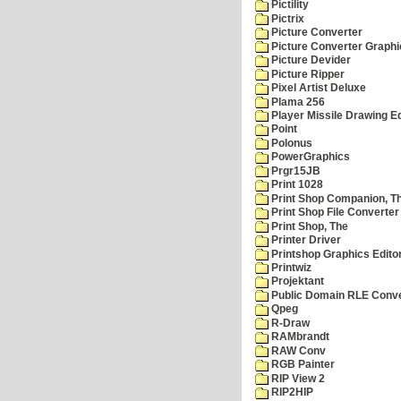
Pictility
Pictrix
Picture Converter
Picture Converter Graphi
Picture Devider
Picture Ripper
Pixel Artist Deluxe
Plama 256
Player Missile Drawing Ed
Point
Polonus
PowerGraphics
Prgr15JB
Print 1028
Print Shop Companion, T
Print Shop File Converter
Print Shop, The
Printer Driver
Printshop Graphics Edito
Printwiz
Projektant
Public Domain RLE Conve
Qpeg
R-Draw
RAMbrandt
RAW Conv
RGB Painter
RIP View 2
RIP2HIP