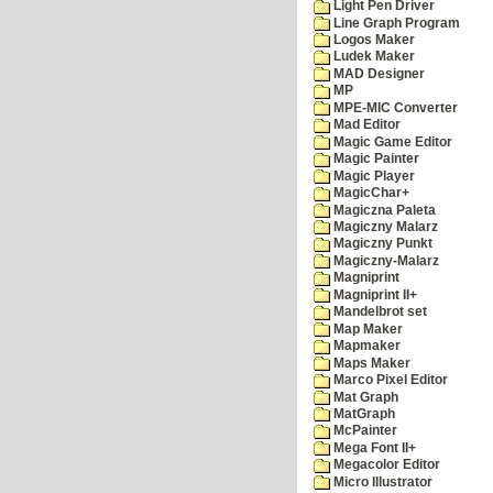
Light Pen Driver
Line Graph Program
Logos Maker
Ludek Maker
MAD Designer
MP
MPE-MIC Converter
Mad Editor
Magic Game Editor
Magic Painter
Magic Player
MagicChar+
Magiczna Paleta
Magiczny Malarz
Magiczny Punkt
Magiczny-Malarz
Magniprint
Magniprint II+
Mandelbrot set
Map Maker
Mapmaker
Maps Maker
Marco Pixel Editor
Mat Graph
MatGraph
McPainter
Mega Font II+
Megacolor Editor
Micro Illustrator