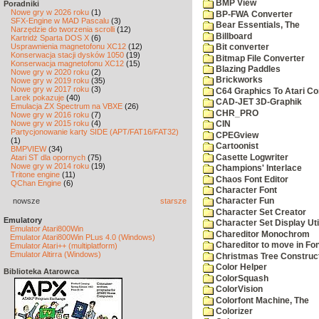
BMP View
Poradniki
Nowe gry w 2026 roku
(1)
BP-FWA Converter
SFX-Engine w MAD Pascalu
(3)
Bear Essentials, The
Narzędzie do tworzenia scrolli
(12)
Billboard
Kartridż Sparta DOS X
(6)
Usprawnienia magnetofonu XC12
(12)
Bit converter
Konserwacja stacji dysków 1050
(19)
Bitmap File Converter
Konserwacja magnetofonu XC12
(15)
Blazing Paddles
Nowe gry w 2020 roku
(2)
Brickworks
Nowe gry w 2019 roku
(35)
Nowe gry w 2017 roku
(3)
C64 Graphics To Atari Co
Larek pokazuje
(40)
CAD-JET 3D-Graphik
Emulacja ZX Spectrum na VBXE
(26)
CHR_PRO
Nowe gry w 2016 roku
(7)
Nowe gry w 2015 roku
(4)
CIN
Partycjonowanie karty SIDE (APT/FAT16/FAT32)
CPEGview
(1)
Cartoonist
BMPVIEW
(34)
Casette Logwriter
Atari ST dla opornych
(75)
Nowe gry w 2014 roku
(19)
Champions' Interlace
Tritone engine
(11)
Chaos Font Editor
QChan Engine
(6)
Character Font
nowsze
starsze
Character Fun
Character Set Creator
Emulatory
Character Set Display Util
Emulator Atari800Win
Chareditor Monochrom
Emulator Atari800Win PLus 4.0 (Windows)
Chareditor to move in Fo
Emulator Atari++ (multiplatform)
Emulator Altirra (Windows)
Christmas Tree Construct
Color Helper
Biblioteka Atarowca
ColorSquash
ColorVision
Colorfont Machine, The
Colorizer