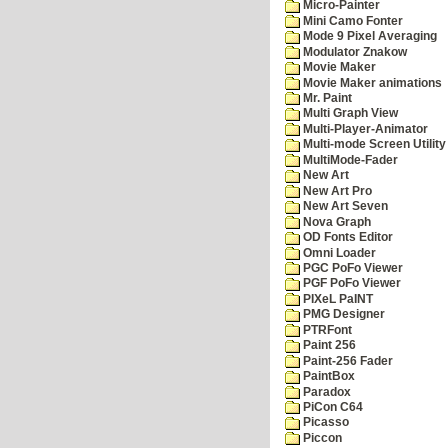
Micro-Painter
Mini Camo Fonter
Mode 9 Pixel Averaging
Modulator Znakow
Movie Maker
Movie Maker animations
Mr. Paint
Multi Graph View
Multi-Player-Animator
Multi-mode Screen Utility
MultiMode-Fader
New Art
New Art Pro
New Art Seven
Nova Graph
OD Fonts Editor
Omni Loader
PGC PoFo Viewer
PGF PoFo Viewer
PIXeL PaINT
PMG Designer
PTRFont
Paint 256
Paint-256 Fader
PaintBox
Paradox
PiCon C64
Picasso
Piccon