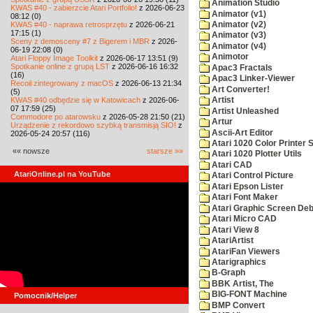
Animation Studio
KWAS #40 - zabierzcie Atari Portfolio!
z 2026-06-23
Animator (v1)
08:12 (0)
KWAS #40 - naprawa retrosprzętu
z 2026-06-21
Animator (v2)
17:15 (1)
Animator (v3)
Sceny z demosceny #7 z Bigerem i MBR
z 2026-
Animator (v4)
06-19 22:08 (0)
Animotor
Atari Floppy Image Toolkit
z 2026-06-17 13:51 (9)
Spotkanie online z grupą LST
z 2026-06-16 16:32
Apac3 Fractals
(16)
Apac3 Linker-Viewer
Recoil zintegrowany z macOS
z 2026-06-13 21:34
Art Converter!
(5)
KWAS #40 odbędzie się w Katowicach
z 2026-06-
Artist
07 17:59 (25)
Artist Unleashed
Commodore po atarowsku
z 2026-05-28 21:50 (21)
Artur
Urządzenie z rekordowo szybką transmisją SIO!
z
Ascii-Art Editor
2026-05-24 20:57 (116)
Atari 1020 Color Printer
«« nowsze
starsze »»
Atari 1020 Plotter Utils
Atari CAD
AtariOnline.pl na YouTube
Atari Control Picture
Atari Epson Lister
Atari Font Maker
Atari Graphic Screen De
Atari Micro CAD
Atari View 8
AtariArtist
AtariFan Viewers
Atarigraphics
B-Graph
BBK Artist, The
BIG-FONT Machine
Pomocnik/Helper
BMP Convert