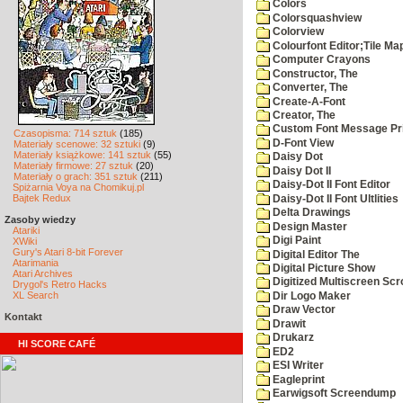
Colors
Colorsquashview
Colorview
Colourfont Editor;Tile Ma
Computer Crayons
Constructor, The
Converter, The
Create-A-Font
Creator, The
Custom Font Message Pri
Czasopisma: 714 sztuk
(185)
D-Font View
Materiały scenowe: 32 sztuki
(9)
Materiały książkowe: 141 sztuk
(55)
Daisy Dot
Materiały firmowe: 27 sztuk
(20)
Daisy Dot II
Materiały o grach: 351 sztuk
(211)
Daisy-Dot II Font Editor
Spiżarnia Voya na Chomikuj.pl
Bajtek Redux
Daisy-Dot II Font Ultlities
Delta Drawings
Zasoby wiedzy
Design Master
Atariki
Digi Paint
XWiki
Gury's Atari 8-bit Forever
Digital Editor The
Atarimania
Digital Picture Show
Atari Archives
Digitized Multiscreen Scr
Drygol's Retro Hacks
XL Search
Dir Logo Maker
Draw Vector
Kontakt
Drawit
Drukarz
HI SCORE CAFÉ
ED2
ESI Writer
Eagleprint
Earwigsoft Screendump