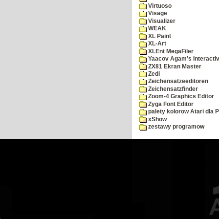
Virtuoso
Visage
Visualizer
WEAK
XL Paint
XL-Art
XLEnt MegaFiler
Yaacov Agam's Interactiv
ZX81 Ekran Master
Zedi
Zeichensatzeeditoren
Zeichensatzfinder
Zoom-4 Graphics Editor
Zyga Font Editor
palety kolorow Atari dla 
xShow
zestawy programow