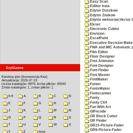
Easy Scan
Ediitor Irata
Edytor Duszkow
Edytor Znakow
Edytor wektorow;Vector 
Ekran
Electronic Cubist
Envision
EscalPaint
Executive Decision Make
FWA and MIC Automatic p
Film Editor
Floor Designer
Font Animator
Font Designer
Gry/Games
Font Finder
Font Master
Katalog gier (konwencja Kaz)
FontMaker
Aktualizacja: 2026-07-19
Liczba katalogów: 8878, liczba plików: 40040
Fonter
Zmian katalogów: 1, zmian plików: 1
FontsMaker
Fontscanner
0-9
A
B
C
D
Fonty
Fonty C64
E
F
G
H
I
Fun With Art
J
K
L
M
N
GIFncode
GR Block Cutter
O
P
Q
R
S
GR Finder
T
U
V
W
X
GR15-Picture-Fader
GR8-Picture-Fader
Y
Z
inne