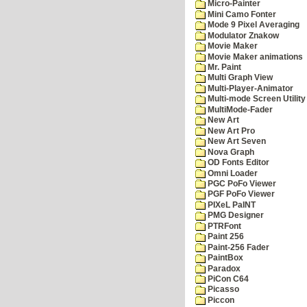
Micro-Painter
Mini Camo Fonter
Mode 9 Pixel Averaging
Modulator Znakow
Movie Maker
Movie Maker animations
Mr. Paint
Multi Graph View
Multi-Player-Animator
Multi-mode Screen Utility
MultiMode-Fader
New Art
New Art Pro
New Art Seven
Nova Graph
OD Fonts Editor
Omni Loader
PGC PoFo Viewer
PGF PoFo Viewer
PIXeL PaINT
PMG Designer
PTRFont
Paint 256
Paint-256 Fader
PaintBox
Paradox
PiCon C64
Picasso
Piccon