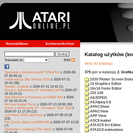
Nowinki/News
Archiwum/Archive
Katalog użytków (k
Translate to
RSS
Wróc do katalogu
375
gier w katalogu
2. Grafik
Spotkanie z demosceną #9: STeel/Tori
z 2026-08-
07 20:49 (2)
1020 Plotter Screen Dum
Letnia edycja Silly Venture 2026
z 2026-07-31
15:41 (38)
15 Graphics Editor
Pamięci Jurgiego
z 2026-07-21 12:42 (1)
16x16 Fonts Editor
Sceny z demosceny #7: opowiada SuN
z 2026-07-
320 240
19 15:24 (2)
Atari Muzeum w Poznaniu na KWAS #40
z 2026-
A8JDPEG
07-16 16:10 (4)
A8Jdpeg 0.8
Nie żyje kolega Pecuś
z 2026-07-13 18:00 (30)
APACShow
Sceny z demosceny #7 - Grzegorz "Sun" Żyła
z
APACView
2026-07-12 17:29 (12)
Lost Party 2026 nadchodzi
z 2026-07-08 15:28
APP View
(23)
ASCII maker
Pan Zenon i Atari na KWAS #40
z 2026-07-07 13:25
ATASCII Art Editor
(7)
Spotkanie z redakcją "The Voice"
z 2026-07-04
ATASCII animations
07:42 (9)