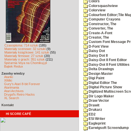
Colors
Colorsquashview
Colorview
Colourfont Editor;Tile Ma
Computer Crayons
Constructor, The
Converter, The
Create-A-Font
Creator, The
Custom Font Message Pri
Czasopisma: 714 sztuk
(185)
D-Font View
Materiały scenowe: 32 sztuki
(9)
Daisy Dot
Materiały książkowe: 141 sztuk
(55)
Daisy Dot II
Materiały firmowe: 27 sztuk
(20)
Materiały o grach: 351 sztuk
(211)
Daisy-Dot II Font Editor
Spiżarnia Voya na Chomikuj.pl
Daisy-Dot II Font Ultlities
Bajtek Redux
Delta Drawings
Zasoby wiedzy
Design Master
Atariki
Digi Paint
XWiki
Digital Editor The
Gury's Atari 8-bit Forever
Digital Picture Show
Atarimania
Atari Archives
Digitized Multiscreen Scr
Drygol's Retro Hacks
Dir Logo Maker
XL Search
Draw Vector
Kontakt
Drawit
Drukarz
HI SCORE CAFÉ
ED2
ESI Writer
Eagleprint
Earwigsoft Screendump