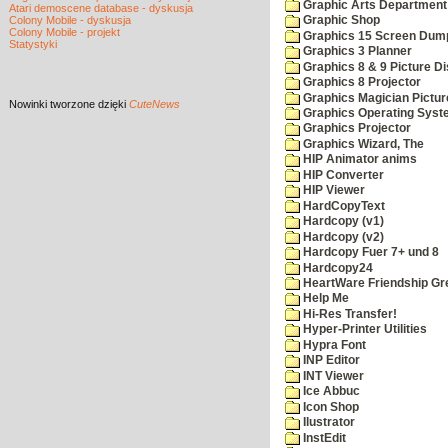
Graphic Arts Department
Atari demoscene database - dyskusja
Colony Mobile - dyskusja
Graphic Shop
Colony Mobile - projekt
Graphics 15 Screen Dum
Statystyki
Graphics 3 Planner
Graphics 8 & 9 Picture Di
Graphics 8 Projector
Graphics Magician Picture
Nowinki
tworzone dzięki
CuteNews
Graphics Operating Syst
Graphics Projector
Graphics Wizard, The
HIP Animator anims
HIP Converter
HIP Viewer
HardCopyText
Hardcopy (v1)
Hardcopy (v2)
Hardcopy Fuer 7+ und 8
Hardcopy24
HeartWare Friendship Gr
Help Me
Hi-Res Transfer!
Hyper-Printer Utilities
Hypra Font
INP Editor
INT Viewer
Ice Abbuc
Icon Shop
Ilustrator
InstEdit