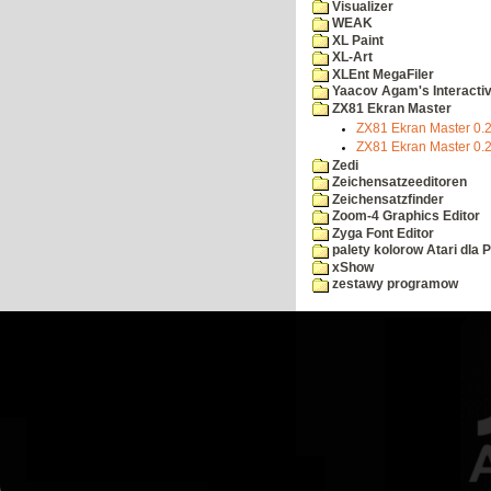
Visualizer
WEAK
XL Paint
XL-Art
XLEnt MegaFiler
Yaacov Agam's Interactiv
ZX81 Ekran Master
ZX81 Ekran Master 0.2
ZX81 Ekran Master 0.
Zedi
Zeichensatzeeditoren
Zeichensatzfinder
Zoom-4 Graphics Editor
Zyga Font Editor
palety kolorow Atari dla 
xShow
zestawy programow