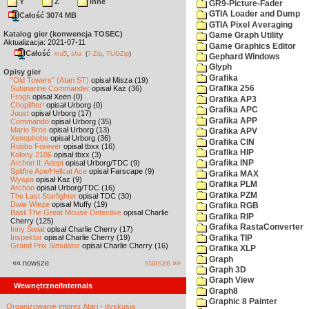
Y
Z
inne
GR9-Picture-Fader
GTIA Loader and Dump
Całość 3074 MB
GTIA Pixel Averaging
Katalog gier (konwencja TOSEC)
Game Graph Utility
Aktualizacja: 2021-07-11
Game Graphics Editor
Całość
,
md5
sha
(
7-Zip
,
TUGZip
)
Gephard Windows
Glyph
Opisy gier
Grafika
"Old Towers" (Atari ST)
opisał Misza (19)
Submarine Commander
opisał Kaz (36)
Grafika 256
Frogs
opisał Xeen (0)
Grafika AP3
Choplifter!
opisał Urborg (0)
Grafika APC
Joust
opisał Urborg (17)
Grafika APP
Commando
opisał Urborg (35)
Mario Bros
opisał Urborg (13)
Grafika APV
Xenophobe
opisał Urborg (36)
Grafika CIN
Robbo Forever
opisał tbxx (16)
Grafika HIP
Kolony 2106
opisał tbxx (3)
Archon II: Adept
opisał Urborg/TDC (9)
Grafika INP
Spitfire Ace/Hellcat Ace
opisał Farscape (9)
Grafika MAX
Wyspa
opisał Kaz (9)
Grafika PLM
Archon
opisał Urborg/TDC (16)
Grafika PZM
The Last Starfighter
opisał TDC (30)
Dwie Wieże
opisał Muffy (19)
Grafika RGB
Basil The Great Mouse Detective
opisał Charlie
Grafika RIP
Cherry (125)
Grafika RastaConverter
Inny Świat
opisał Charlie Cherry (17)
Inspektor
opisał Charlie Cherry (19)
Grafika TIP
Grand Prix Simulator
opisał Charlie Cherry (16)
Grafika XLP
Graph
«« nowsze
starsze »»
Graph 3D
Graph View
Wewnętrzne/Internals
Graph8
Graphic 8 Painter
Organizowanie imprez Atari - dyskusja