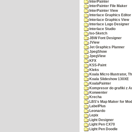
InterPainter
InterPainter File Maker
InterPainter View
Interlace Graphics Editor
Interlace Graphics View
Interlace Logo Designer
Interlace Studio
Iso-Sketch
JBW Font Designer
JView
Jet Graphics Planner
JpegShow
JpegView
KFX
KSS-Paint
Kleks
Koala Micro Illustrator, T
Koala Slideshow 130XE
KoalaPainter
Kompresor do grafiki z A
Konwenter
Krecha
LBS's Map Maker for Mod
LabelPlus
Leonardo
Lepix
Light Designer
Light Pen CX70
Light Pen Doodle