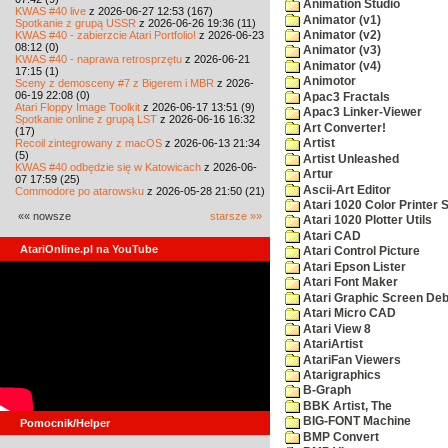
Animation Studio
KWAS #40 live
z 2026-06-27 12:53 (167)
Animator (v1)
Spotkanie z grupą USSR
z 2026-06-26 19:36 (11)
KWAS #40 - zabierzcie Atari Portfolio!
z 2026-06-23
Animator (v2)
08:12 (0)
Animator (v3)
KWAS #40 - naprawa retrosprzętu
z 2026-06-21
Animator (v4)
17:15 (1)
Animotor
Sceny z demosceny #7 z Bigerem i MBR
z 2026-
06-19 22:08 (0)
Apac3 Fractals
Atari Floppy Image Toolkit
z 2026-06-17 13:51 (9)
Apac3 Linker-Viewer
Spotkanie online z grupą LST
z 2026-06-16 16:32
Art Converter!
(17)
Recoil zintegrowany z macOS
z 2026-06-13 21:34
Artist
(5)
Artist Unleashed
KWAS #40 odbędzie się w Katowicach
z 2026-06-
Artur
07 17:59 (25)
Ascii-Art Editor
Commodore po atarowsku
z 2026-05-28 21:50 (21)
Atari 1020 Color Printer
«« nowsze
starsze »»
Atari 1020 Plotter Utils
Atari CAD
AtariOnline.pl na YouTube
Atari Control Picture
Atari Epson Lister
Atari Font Maker
Atari Graphic Screen De
Atari Micro CAD
Atari View 8
AtariArtist
AtariFan Viewers
Atarigraphics
B-Graph
BBK Artist, The
BIG-FONT Machine
Pomocnik/Helper
BMP Convert