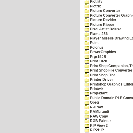
Pictility
Pictrix
Picture Converter
Picture Converter Graphi
Picture Devider
Picture Ripper
Pixel Artist Deluxe
Plama 256
Player Missile Drawing Ed
Point
Polonus
PowerGraphics
Prgr15JB
Print 1028
Print Shop Companion, T
Print Shop File Converter
Print Shop, The
Printer Driver
Printshop Graphics Edito
Printwiz
Projektant
Public Domain RLE Conve
Qpeg
R-Draw
RAMbrandt
RAW Conv
RGB Painter
RIP View 2
RIP2HIP