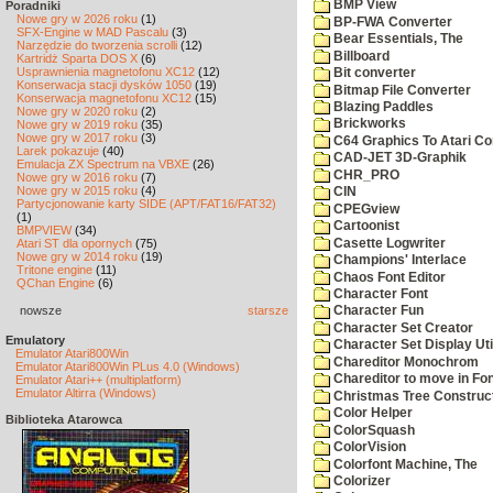
BMP View
Poradniki
Nowe gry w 2026 roku
(1)
BP-FWA Converter
SFX-Engine w MAD Pascalu
(3)
Bear Essentials, The
Narzędzie do tworzenia scrolli
(12)
Billboard
Kartridż Sparta DOS X
(6)
Usprawnienia magnetofonu XC12
(12)
Bit converter
Konserwacja stacji dysków 1050
(19)
Bitmap File Converter
Konserwacja magnetofonu XC12
(15)
Blazing Paddles
Nowe gry w 2020 roku
(2)
Brickworks
Nowe gry w 2019 roku
(35)
Nowe gry w 2017 roku
(3)
C64 Graphics To Atari Co
Larek pokazuje
(40)
CAD-JET 3D-Graphik
Emulacja ZX Spectrum na VBXE
(26)
CHR_PRO
Nowe gry w 2016 roku
(7)
Nowe gry w 2015 roku
(4)
CIN
Partycjonowanie karty SIDE (APT/FAT16/FAT32)
CPEGview
(1)
Cartoonist
BMPVIEW
(34)
Casette Logwriter
Atari ST dla opornych
(75)
Nowe gry w 2014 roku
(19)
Champions' Interlace
Tritone engine
(11)
Chaos Font Editor
QChan Engine
(6)
Character Font
nowsze
starsze
Character Fun
Character Set Creator
Emulatory
Character Set Display Util
Emulator Atari800Win
Chareditor Monochrom
Emulator Atari800Win PLus 4.0 (Windows)
Chareditor to move in Fo
Emulator Atari++ (multiplatform)
Emulator Altirra (Windows)
Christmas Tree Construct
Color Helper
Biblioteka Atarowca
ColorSquash
ColorVision
Colorfont Machine, The
Colorizer