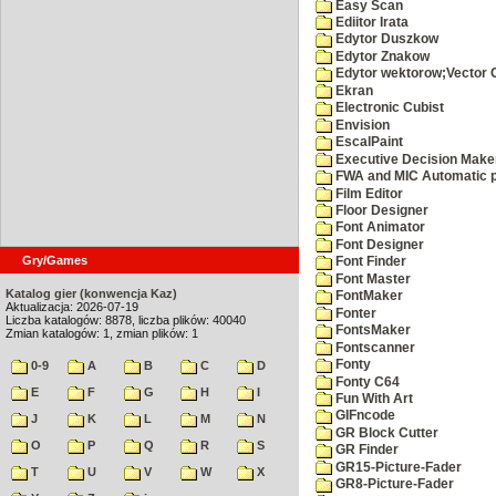
Easy Scan
Ediitor Irata
Edytor Duszkow
Edytor Znakow
Edytor wektorow;Vector 
Ekran
Electronic Cubist
Envision
EscalPaint
Executive Decision Make
FWA and MIC Automatic p
Film Editor
Floor Designer
Font Animator
Font Designer
Gry/Games
Font Finder
Font Master
Katalog gier (konwencja Kaz)
FontMaker
Aktualizacja: 2026-07-19
Fonter
Liczba katalogów: 8878, liczba plików: 40040
FontsMaker
Zmian katalogów: 1, zmian plików: 1
Fontscanner
Fonty
0-9
A
B
C
D
Fonty C64
E
F
G
H
I
Fun With Art
GIFncode
J
K
L
M
N
GR Block Cutter
O
P
Q
R
S
GR Finder
GR15-Picture-Fader
T
U
V
W
X
GR8-Picture-Fader