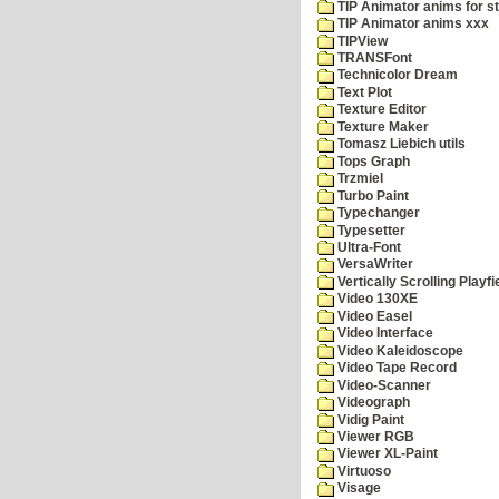
TIP Animator anims for s
TIP Animator anims xxx
TIPView
TRANSFont
Technicolor Dream
Text Plot
Texture Editor
Texture Maker
Tomasz Liebich utils
Tops Graph
Trzmiel
Turbo Paint
Typechanger
Typesetter
Ultra-Font
VersaWriter
Vertically Scrolling Playfi
Video 130XE
Video Easel
Video Interface
Video Kaleidoscope
Video Tape Record
Video-Scanner
Videograph
Vidig Paint
Viewer RGB
Viewer XL-Paint
Virtuoso
Visage