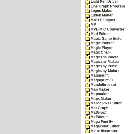
Light Pen Driver
Line Graph Program
Logos Maker
Ludek Maker
MAD Designer
MP
MPE-MIC Converter
Mad Editor
Magic Game Editor
Magic Painter
Magic Player
MagicChar+
Magiczna Paleta
Magiczny Malarz
Magiczny Punkt
Magiczny-Malarz
Magniprint
Magniprint II+
Mandelbrot set
Map Maker
Mapmaker
Maps Maker
Marco Pixel Editor
Mat Graph
MatGraph
McPainter
Mega Font II+
Megacolor Editor
Micro Illustrator