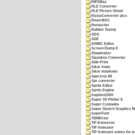
RIP2Max
RLE Converter
RLE Picture Show!
RastaConverter pics
Read-MAC
Retoucher
Rubber Stamp
SDG
SGE
SHIMC Editor
Screen Dump II
Shapmaker
Sianokos Converter
Side-Print
Sikor Anim
Sikor miniAnim
Spectrus 88
Spr converter
Sprite Editor
Sprite Engine
SupGen2000
Super 3D Plotter II
Super Czolowka
Super Sketch Graphics M
SuperFont
TBMDraw
TIF-Konverter
TIP Animator
TIP Animator anims for 