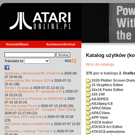
Nowinki/News
Archiwum/Archive
Katalog użytków (k
Translate to
RSS
Wróc do katalogu
375
gier w katalogu
2. Grafik
Spotkanie z demosceną #9: STeel/Tori
z 2026-08-
07 20:49 (6)
1020 Plotter Screen Dum
Letnia edycja Silly Venture 2026
z 2026-07-31
15:41 (38)
15 Graphics Editor
Pamięci Jurgiego
z 2026-07-21 12:42 (1)
16x16 Fonts Editor
Sceny z demosceny #7: opowiada SuN
z 2026-07-
320 240
19 15:24 (2)
Atari Muzeum w Poznaniu na KWAS #40
z 2026-
A8JDPEG
07-16 16:10 (4)
A8Jdpeg 0.8
Nie żyje kolega Pecuś
z 2026-07-13 18:00 (30)
APACShow
Sceny z demosceny #7 - Grzegorz "Sun" Żyła
z
APACView
2026-07-12 17:29 (12)
Lost Party 2026 nadchodzi
z 2026-07-08 15:28
APP View
(23)
ASCII maker
Pan Zenon i Atari na KWAS #40
z 2026-07-07 13:25
ATASCII Art Editor
(7)
Spotkanie z redakcją "The Voice"
z 2026-07-04
ATASCII animations
07:42 (9)