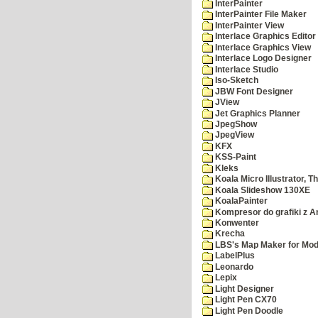
InterPainter
InterPainter File Maker
InterPainter View
Interlace Graphics Editor
Interlace Graphics View
Interlace Logo Designer
Interlace Studio
Iso-Sketch
JBW Font Designer
JView
Jet Graphics Planner
JpegShow
JpegView
KFX
KSS-Paint
Kleks
Koala Micro Illustrator, T
Koala Slideshow 130XE
KoalaPainter
Kompresor do grafiki z A
Konwenter
Krecha
LBS's Map Maker for Mod
LabelPlus
Leonardo
Lepix
Light Designer
Light Pen CX70
Light Pen Doodle