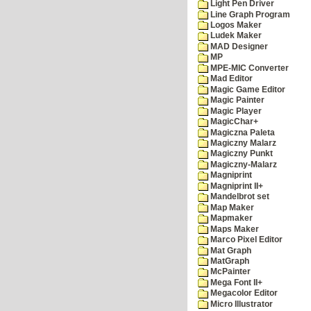
Light Pen Driver
Line Graph Program
Logos Maker
Ludek Maker
MAD Designer
MP
MPE-MIC Converter
Mad Editor
Magic Game Editor
Magic Painter
Magic Player
MagicChar+
Magiczna Paleta
Magiczny Malarz
Magiczny Punkt
Magiczny-Malarz
Magniprint
Magniprint II+
Mandelbrot set
Map Maker
Mapmaker
Maps Maker
Marco Pixel Editor
Mat Graph
MatGraph
McPainter
Mega Font II+
Megacolor Editor
Micro Illustrator