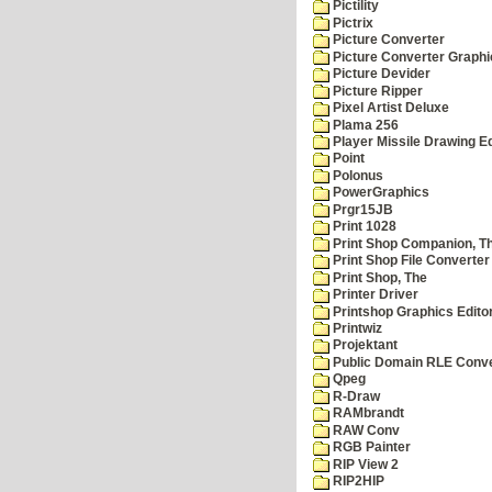
Pictility
Pictrix
Picture Converter
Picture Converter Graphi
Picture Devider
Picture Ripper
Pixel Artist Deluxe
Plama 256
Player Missile Drawing Ed
Point
Polonus
PowerGraphics
Prgr15JB
Print 1028
Print Shop Companion, T
Print Shop File Converter
Print Shop, The
Printer Driver
Printshop Graphics Edito
Printwiz
Projektant
Public Domain RLE Conve
Qpeg
R-Draw
RAMbrandt
RAW Conv
RGB Painter
RIP View 2
RIP2HIP