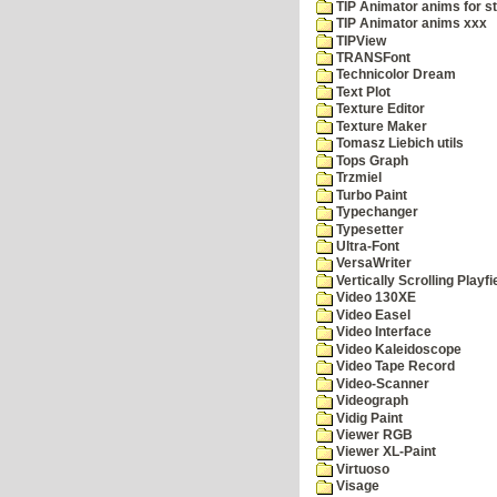
TIP Animator anims for s
TIP Animator anims xxx
TIPView
TRANSFont
Technicolor Dream
Text Plot
Texture Editor
Texture Maker
Tomasz Liebich utils
Tops Graph
Trzmiel
Turbo Paint
Typechanger
Typesetter
Ultra-Font
VersaWriter
Vertically Scrolling Playfi
Video 130XE
Video Easel
Video Interface
Video Kaleidoscope
Video Tape Record
Video-Scanner
Videograph
Vidig Paint
Viewer RGB
Viewer XL-Paint
Virtuoso
Visage