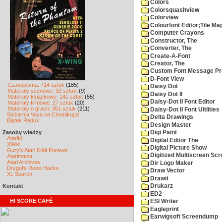
Colors
Colorsquashview
Colorview
Colourfont Editor;Tile Ma
Computer Crayons
Constructor, The
Converter, The
Create-A-Font
Creator, The
Custom Font Message Pri
D-Font View
Czasopisma: 714 sztuk
(185)
Daisy Dot
Materiały scenowe: 32 sztuki
(9)
Daisy Dot II
Materiały książkowe: 141 sztuk
(55)
Daisy-Dot II Font Editor
Materiały firmowe: 27 sztuk
(20)
Materiały o grach: 351 sztuk
(211)
Daisy-Dot II Font Ultlities
Spiżarnia Voya na Chomikuj.pl
Delta Drawings
Bajtek Redux
Design Master
Zasoby wiedzy
Digi Paint
Atariki
Digital Editor The
XWiki
Digital Picture Show
Gury's Atari 8-bit Forever
Digitized Multiscreen Scr
Atarimania
Atari Archives
Dir Logo Maker
Drygol's Retro Hacks
Draw Vector
XL Search
Drawit
Kontakt
Drukarz
ED2
HI SCORE CAFÉ
ESI Writer
Eagleprint
Earwigsoft Screendump