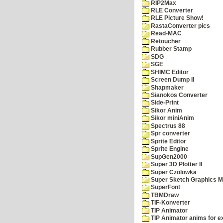
RIP2Max
RLE Converter
RLE Picture Show!
RastaConverter pics
Read-MAC
Retoucher
Rubber Stamp
SDG
SGE
SHIMC Editor
Screen Dump II
Shapmaker
Sianokos Converter
Side-Print
Sikor Anim
Sikor miniAnim
Spectrus 88
Spr converter
Sprite Editor
Sprite Engine
SupGen2000
Super 3D Plotter II
Super Czolowka
Super Sketch Graphics M
SuperFont
TBMDraw
TIF-Konverter
TIP Animator
TIP Animator anims for 