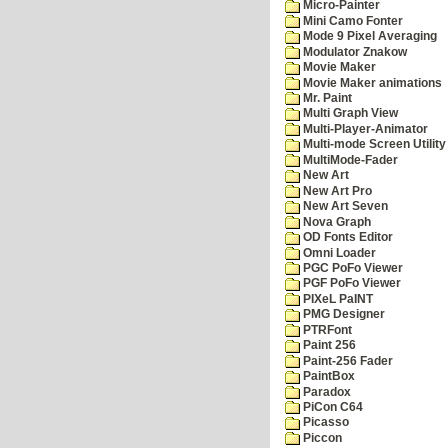
Micro-Painter
Mini Camo Fonter
Mode 9 Pixel Averaging
Modulator Znakow
Movie Maker
Movie Maker animations
Mr. Paint
Multi Graph View
Multi-Player-Animator
Multi-mode Screen Utility
MultiMode-Fader
New Art
New Art Pro
New Art Seven
Nova Graph
OD Fonts Editor
Omni Loader
PGC PoFo Viewer
PGF PoFo Viewer
PIXeL PaINT
PMG Designer
PTRFont
Paint 256
Paint-256 Fader
PaintBox
Paradox
PiCon C64
Picasso
Piccon