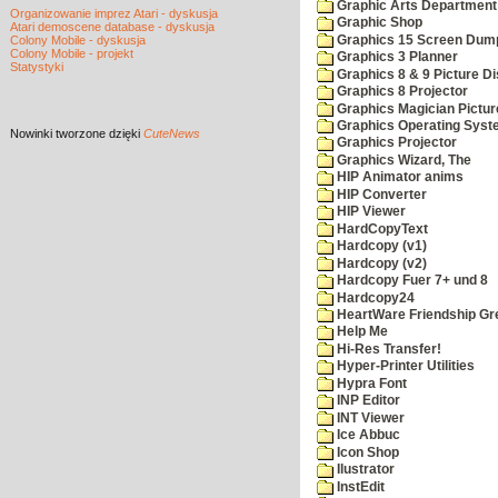
Graphic Arts Department
Organizowanie imprez Atari - dyskusja
Graphic Shop
Atari demoscene database - dyskusja
Graphics 15 Screen Dum
Colony Mobile - dyskusja
Colony Mobile - projekt
Graphics 3 Planner
Statystyki
Graphics 8 & 9 Picture Di
Graphics 8 Projector
Graphics Magician Picture
Graphics Operating Syst
Nowinki
tworzone dzięki
CuteNews
Graphics Projector
Graphics Wizard, The
HIP Animator anims
HIP Converter
HIP Viewer
HardCopyText
Hardcopy (v1)
Hardcopy (v2)
Hardcopy Fuer 7+ und 8
Hardcopy24
HeartWare Friendship Gr
Help Me
Hi-Res Transfer!
Hyper-Printer Utilities
Hypra Font
INP Editor
INT Viewer
Ice Abbuc
Icon Shop
Ilustrator
InstEdit