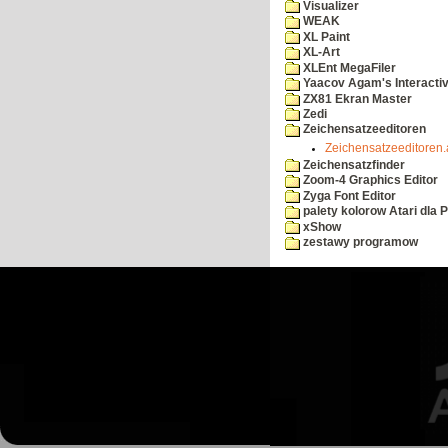
Visualizer
WEAK
XL Paint
XL-Art
XLEnt MegaFiler
Yaacov Agam's Interactiv
ZX81 Ekran Master
Zedi
Zeichensatzeeditoren
Zeichensatzeeditoren.
Zeichensatzfinder
Zoom-4 Graphics Editor
Zyga Font Editor
palety kolorow Atari dla 
xShow
zestawy programow