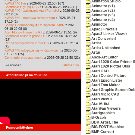
Animation Studio
KWAS #40 live
z 2026-06-27 12:53 (167)
Animator (v1)
Spotkanie z grupą USSR
z 2026-06-26 19:36 (11)
KWAS #40 - zabierzcie Atari Portfolio!
z 2026-06-23
Animator (v2)
08:12 (0)
Animator (v3)
KWAS #40 - naprawa retrosprzętu
z 2026-06-21
Animator (v4)
17:15 (1)
Animotor
Sceny z demosceny #7 z Bigerem i MBR
z 2026-
06-19 22:08 (0)
Apac3 Fractals
Atari Floppy Image Toolkit
z 2026-06-17 13:51 (9)
Apac3 Linker-Viewer
Spotkanie online z grupą LST
z 2026-06-16 16:32
Art Converter!
(17)
Recoil zintegrowany z macOS
z 2026-06-13 21:34
Artist
(5)
Artist Unleashed
KWAS #40 odbędzie się w Katowicach
z 2026-06-
Artur
07 17:59 (25)
Ascii-Art Editor
Commodore po atarowsku
z 2026-05-28 21:50 (21)
Atari 1020 Color Printer
«« nowsze
starsze »»
Atari 1020 Plotter Utils
Atari CAD
AtariOnline.pl na YouTube
Atari Control Picture
Atari Epson Lister
Atari Font Maker
Atari Graphic Screen De
Atari Micro CAD
Atari View 8
AtariArtist
AtariFan Viewers
Atarigraphics
B-Graph
BBK Artist, The
BIG-FONT Machine
Pomocnik/Helper
BMP Convert