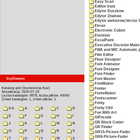
Easy Scan
Ediitor Irata
Edytor Duszkow
Edytor Znakow
Edytor wektorow;Vector 
Ekran
Electronic Cubist
Envision
EscalPaint
Executive Decision Make
FWA and MIC Automatic p
Film Editor
Floor Designer
Font Animator
Font Designer
Font Finder
Gry/Games
Font Master
FontMaker
Katalog gier (konwencja Kaz)
Fonter
Aktualizacja: 2026-07-19
FontsMaker
Liczba katalogów: 8878, liczba plików: 40040
Fontscanner
Zmian katalogów: 1, zmian plików: 1
Fonty
Fonty C64
0-9
A
B
C
D
Fun With Art
E
F
G
H
I
GIFncode
GR Block Cutter
J
K
L
M
N
GR Finder
O
P
Q
R
S
GR15-Picture-Fader
GR8-Picture-Fader
T
U
V
W
X