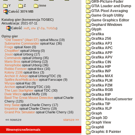
GR9-Picture-Fader
Y
Z
inne
GTIA Loader and Dump
GTIA Pixel Averaging
Całość 3074 MB
Game Graph Utility
Katalog gier (konwencja TOSEC)
Game Graphics Editor
Aktualizacja: 2021-07-11
Gephard Windows
Całość
,
md5
sha
(
7-Zip
,
TUGZip
)
Glyph
Grafika
Opisy gier
Grafika 256
"Old Towers" (Atari ST)
opisał Misza (19)
Grafika AP3
Submarine Commander
opisał Kaz (36)
Frogs
opisał Xeen (0)
Grafika APC
Choplifter!
opisał Urborg (0)
Grafika APP
Joust
opisał Urborg (17)
Grafika APV
Commando
opisał Urborg (35)
Mario Bros
opisał Urborg (13)
Grafika CIN
Xenophobe
opisał Urborg (36)
Grafika HIP
Robbo Forever
opisał tbxx (16)
Grafika INP
Kolony 2106
opisał tbxx (3)
Grafika MAX
Archon II: Adept
opisał Urborg/TDC (9)
Spitfire Ace/Hellcat Ace
opisał Farscape (9)
Grafika PLM
Wyspa
opisał Kaz (9)
Grafika PZM
Archon
opisał Urborg/TDC (16)
Grafika RGB
The Last Starfighter
opisał TDC (30)
Dwie Wieże
opisał Muffy (19)
Grafika RIP
Basil The Great Mouse Detective
opisał Charlie
Grafika RastaConverter
Cherry (125)
Grafika TIP
Inny Świat
opisał Charlie Cherry (17)
Inspektor
opisał Charlie Cherry (19)
Grafika XLP
Grand Prix Simulator
opisał Charlie Cherry (16)
Graph
Graph 3D
«« nowsze
starsze »»
Graph View
Graph8
Wewnętrzne/Internals
Graphic 8 Painter