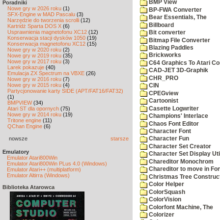
BMP View
Poradniki
Nowe gry w 2026 roku
(1)
BP-FWA Converter
SFX-Engine w MAD Pascalu
(3)
Bear Essentials, The
Narzędzie do tworzenia scrolli
(12)
Billboard
Kartridż Sparta DOS X
(6)
Usprawnienia magnetofonu XC12
(12)
Bit converter
Konserwacja stacji dysków 1050
(19)
Bitmap File Converter
Konserwacja magnetofonu XC12
(15)
Blazing Paddles
Nowe gry w 2020 roku
(2)
Brickworks
Nowe gry w 2019 roku
(35)
Nowe gry w 2017 roku
(3)
C64 Graphics To Atari Co
Larek pokazuje
(40)
CAD-JET 3D-Graphik
Emulacja ZX Spectrum na VBXE
(26)
CHR_PRO
Nowe gry w 2016 roku
(7)
Nowe gry w 2015 roku
(4)
CIN
Partycjonowanie karty SIDE (APT/FAT16/FAT32)
CPEGview
(1)
Cartoonist
BMPVIEW
(34)
Casette Logwriter
Atari ST dla opornych
(75)
Nowe gry w 2014 roku
(19)
Champions' Interlace
Tritone engine
(11)
Chaos Font Editor
QChan Engine
(6)
Character Font
nowsze
starsze
Character Fun
Character Set Creator
Emulatory
Character Set Display Util
Emulator Atari800Win
Chareditor Monochrom
Emulator Atari800Win PLus 4.0 (Windows)
Chareditor to move in Fo
Emulator Atari++ (multiplatform)
Emulator Altirra (Windows)
Christmas Tree Construct
Color Helper
Biblioteka Atarowca
ColorSquash
ColorVision
Colorfont Machine, The
Colorizer