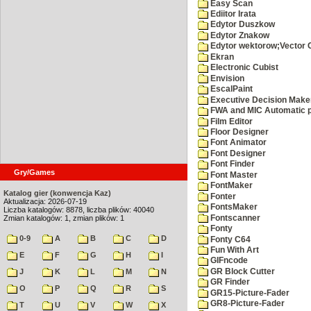
Easy Scan
Ediitor Irata
Edytor Duszkow
Edytor Znakow
Edytor wektorow;Vector 
Ekran
Electronic Cubist
Envision
EscalPaint
Executive Decision Make
FWA and MIC Automatic p
Film Editor
Floor Designer
Font Animator
Font Designer
Font Finder
Gry/Games
Font Master
FontMaker
Katalog gier (konwencja Kaz)
Fonter
Aktualizacja: 2026-07-19
FontsMaker
Liczba katalogów: 8878, liczba plików: 40040
Fontscanner
Zmian katalogów: 1, zmian plików: 1
Fonty
0-9
A
B
C
D
Fonty C64
Fun With Art
E
F
G
H
I
GIFncode
GR Block Cutter
J
K
L
M
N
GR Finder
O
P
Q
R
S
GR15-Picture-Fader
GR8-Picture-Fader
T
U
V
W
X