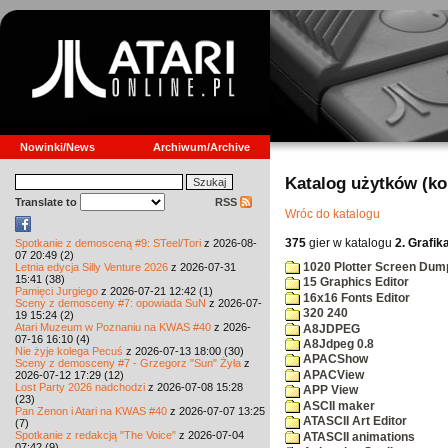
Nowinki/News
Archiwum/Archive
Katalog użytków (k
Translate to
RSS
Wróc do katalogu
375
gier w katalogu
2. Grafik
Spotkanie z demosceną #9: STeel/Tori
z 2026-08-
07 20:49 (2)
1020 Plotter Screen Dum
Letnia edycja Silly Venture 2026
z 2026-07-31
15:41 (38)
15 Graphics Editor
Pamięci Jurgiego
z 2026-07-21 12:42 (1)
16x16 Fonts Editor
Sceny z demosceny #7: opowiada SuN
z 2026-07-
320 240
19 15:24 (2)
Atari Muzeum w Poznaniu na KWAS #40
z 2026-
A8JDPEG
07-16 16:10 (4)
A8Jdpeg 0.8
Nie żyje kolega Pecuś
z 2026-07-13 18:00 (30)
APACShow
Sceny z demosceny #7 - Grzegorz "Sun" Żyła
z
APACView
2026-07-12 17:29 (12)
Lost Party 2026 nadchodzi
z 2026-07-08 15:28
APP View
(23)
ASCII maker
Pan Zenon i Atari na KWAS #40
z 2026-07-07 13:25
ATASCII Art Editor
(7)
Spotkanie z redakcją "The Voice"
z 2026-07-04
ATASCII animations
07:42 (9)