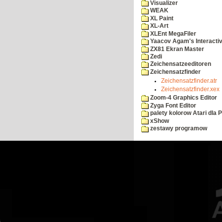
Visualizer
WEAK
XL Paint
XL-Art
XLEnt MegaFiler
Yaacov Agam's Interactiv
ZX81 Ekran Master
Zedi
Zeichensatzeeditoren
Zeichensatzfinder
Zeichensatzfinder.atr
Zeichensatzfinder.xex
Zoom-4 Graphics Editor
Zyga Font Editor
palety kolorow Atari dla 
xShow
zestawy programow