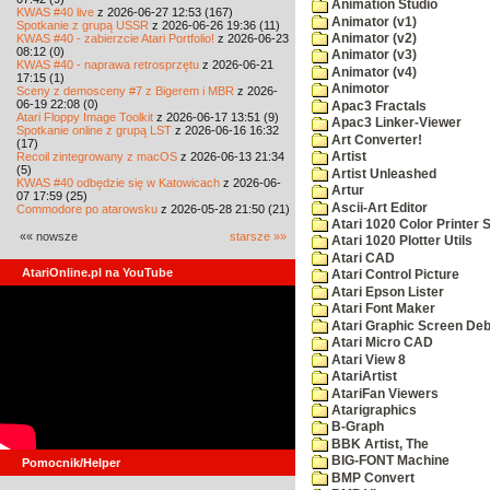
Animation Studio
KWAS #40 live
z 2026-06-27 12:53 (167)
Animator (v1)
Spotkanie z grupą USSR
z 2026-06-26 19:36 (11)
KWAS #40 - zabierzcie Atari Portfolio!
z 2026-06-23
Animator (v2)
08:12 (0)
Animator (v3)
KWAS #40 - naprawa retrosprzętu
z 2026-06-21
Animator (v4)
17:15 (1)
Animotor
Sceny z demosceny #7 z Bigerem i MBR
z 2026-
06-19 22:08 (0)
Apac3 Fractals
Atari Floppy Image Toolkit
z 2026-06-17 13:51 (9)
Apac3 Linker-Viewer
Spotkanie online z grupą LST
z 2026-06-16 16:32
Art Converter!
(17)
Recoil zintegrowany z macOS
z 2026-06-13 21:34
Artist
(5)
Artist Unleashed
KWAS #40 odbędzie się w Katowicach
z 2026-06-
Artur
07 17:59 (25)
Ascii-Art Editor
Commodore po atarowsku
z 2026-05-28 21:50 (21)
Atari 1020 Color Printer
«« nowsze
starsze »»
Atari 1020 Plotter Utils
Atari CAD
AtariOnline.pl na YouTube
Atari Control Picture
Atari Epson Lister
Atari Font Maker
Atari Graphic Screen De
Atari Micro CAD
Atari View 8
AtariArtist
AtariFan Viewers
Atarigraphics
B-Graph
BBK Artist, The
BIG-FONT Machine
Pomocnik/Helper
BMP Convert