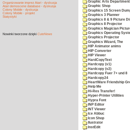
Graphic Arts Department
Organizowanie imprez Atari - dyskusja
Graphic Shop
Atari demoscene database - dyskusja
Colony Mobile - dyskusja
Graphics 15 Screen Dum
Colony Mobile - projekt
Graphics 3 Planner
Statystyki
Graphics 8 & 9 Picture Di
Graphics 8 Projector
Graphics Magician Picture
Graphics Operating Syst
Nowinki
tworzone dzięki
CuteNews
Graphics Projector
Graphics Wizard, The
HIP Animator anims
HIP Converter
HIP Viewer
HardCopyText
Hardcopy (v1)
Hardcopy (v2)
Hardcopy Fuer 7+ und 8
Hardcopy24
HeartWare Friendship Gr
Help Me
Hi-Res Transfer!
Hyper-Printer Utilities
Hypra Font
INP Editor
INT Viewer
Ice Abbuc
Icon Shop
Ilustrator
InstEdit