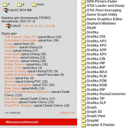
GR9-Picture-Fader
Y
Z
inne
GTIA Loader and Dump
Całość 3074 MB
GTIA Pixel Averaging
Game Graph Utility
Katalog gier (konwencja TOSEC)
Game Graphics Editor
Aktualizacja: 2021-07-11
Gephard Windows
Całość
,
md5
sha
(
7-Zip
,
TUGZip
)
Glyph
Grafika
Opisy gier
Grafika 256
"Old Towers" (Atari ST)
opisał Misza (19)
Submarine Commander
opisał Kaz (36)
Grafika AP3
Frogs
opisał Xeen (0)
Grafika APC
Choplifter!
opisał Urborg (0)
Grafika APP
Joust
opisał Urborg (17)
Commando
opisał Urborg (35)
Grafika APV
Mario Bros
opisał Urborg (13)
Grafika CIN
Xenophobe
opisał Urborg (36)
Grafika HIP
Robbo Forever
opisał tbxx (16)
Grafika INP
Kolony 2106
opisał tbxx (3)
Archon II: Adept
opisał Urborg/TDC (9)
Grafika MAX
Spitfire Ace/Hellcat Ace
opisał Farscape (9)
Grafika PLM
Wyspa
opisał Kaz (9)
Grafika PZM
Archon
opisał Urborg/TDC (16)
The Last Starfighter
opisał TDC (30)
Grafika RGB
Dwie Wieże
opisał Muffy (19)
Grafika RIP
Basil The Great Mouse Detective
opisał Charlie
Grafika RastaConverter
Cherry (125)
Grafika TIP
Inny Świat
opisał Charlie Cherry (17)
Inspektor
opisał Charlie Cherry (19)
Grafika XLP
Grand Prix Simulator
opisał Charlie Cherry (16)
Graph
Graph 3D
«« nowsze
starsze »»
Graph View
Graph8
Wewnętrzne/Internals
Graphic 8 Painter