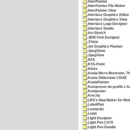
InterPainter
InterPainter File Maker
InterPainter View
Interlace Graphics Editor
Interlace Graphics View
Interlace Logo Designer
Interlace Studio
Iso-Sketch
JBW Font Designer
JView
Jet Graphics Planner
JpegShow
JpegView
KFX
KSS-Paint
Kleks
Koala Micro Illustrator, T
Koala Slideshow 130XE
KoalaPainter
Kompresor do grafiki z A
Konwenter
Krecha
LBS's Map Maker for Mod
LabelPlus
Leonardo
Lepix
Light Designer
Light Pen CX70
Light Pen Doodle