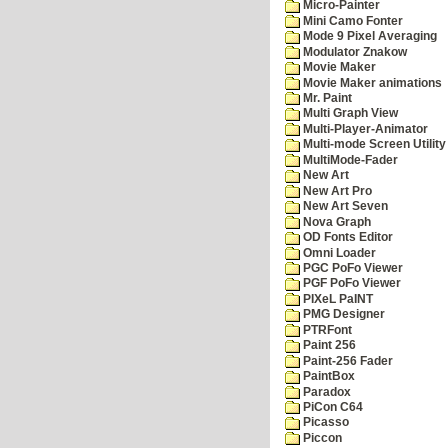
Micro-Painter
Mini Camo Fonter
Mode 9 Pixel Averaging
Modulator Znakow
Movie Maker
Movie Maker animations
Mr. Paint
Multi Graph View
Multi-Player-Animator
Multi-mode Screen Utility
MultiMode-Fader
New Art
New Art Pro
New Art Seven
Nova Graph
OD Fonts Editor
Omni Loader
PGC PoFo Viewer
PGF PoFo Viewer
PIXeL PaINT
PMG Designer
PTRFont
Paint 256
Paint-256 Fader
PaintBox
Paradox
PiCon C64
Picasso
Piccon