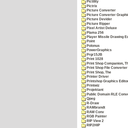
Pictility
Pictrix
Picture Converter
Picture Converter Graphi
Picture Devider
Picture Ripper
Pixel Artist Deluxe
Plama 256
Player Missile Drawing Ed
Point
Polonus
PowerGraphics
Prgr15JB
Print 1028
Print Shop Companion, T
Print Shop File Converter
Print Shop, The
Printer Driver
Printshop Graphics Edito
Printwiz
Projektant
Public Domain RLE Conve
Qpeg
R-Draw
RAMbrandt
RAW Conv
RGB Painter
RIP View 2
RIP2HIP