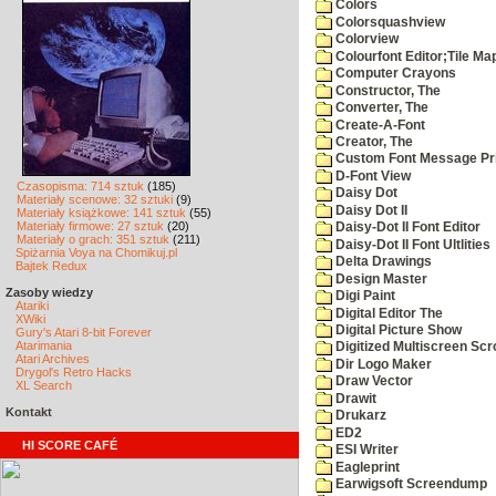
Colors
Colorsquashview
Colorview
Colourfont Editor;Tile Ma
Computer Crayons
Constructor, The
Converter, The
Create-A-Font
Creator, The
Custom Font Message Pri
D-Font View
Czasopisma: 714 sztuk
(185)
Daisy Dot
Materiały scenowe: 32 sztuki
(9)
Daisy Dot II
Materiały książkowe: 141 sztuk
(55)
Materiały firmowe: 27 sztuk
(20)
Daisy-Dot II Font Editor
Materiały o grach: 351 sztuk
(211)
Daisy-Dot II Font Ultlities
Spiżarnia Voya na Chomikuj.pl
Delta Drawings
Bajtek Redux
Design Master
Zasoby wiedzy
Digi Paint
Atariki
Digital Editor The
XWiki
Digital Picture Show
Gury's Atari 8-bit Forever
Atarimania
Digitized Multiscreen Scr
Atari Archives
Dir Logo Maker
Drygol's Retro Hacks
Draw Vector
XL Search
Drawit
Kontakt
Drukarz
ED2
HI SCORE CAFÉ
ESI Writer
Eagleprint
Earwigsoft Screendump