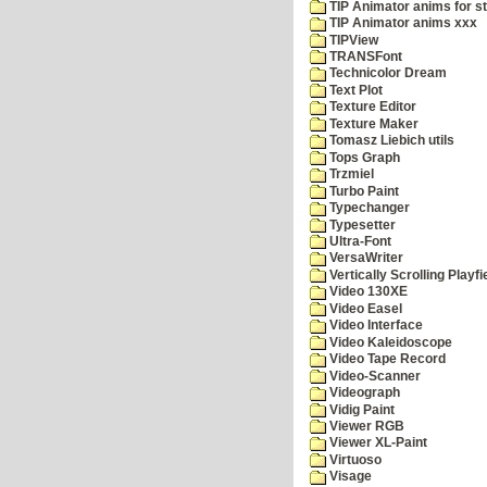
TIP Animator anims for s
TIP Animator anims xxx
TIPView
TRANSFont
Technicolor Dream
Text Plot
Texture Editor
Texture Maker
Tomasz Liebich utils
Tops Graph
Trzmiel
Turbo Paint
Typechanger
Typesetter
Ultra-Font
VersaWriter
Vertically Scrolling Playfi
Video 130XE
Video Easel
Video Interface
Video Kaleidoscope
Video Tape Record
Video-Scanner
Videograph
Vidig Paint
Viewer RGB
Viewer XL-Paint
Virtuoso
Visage