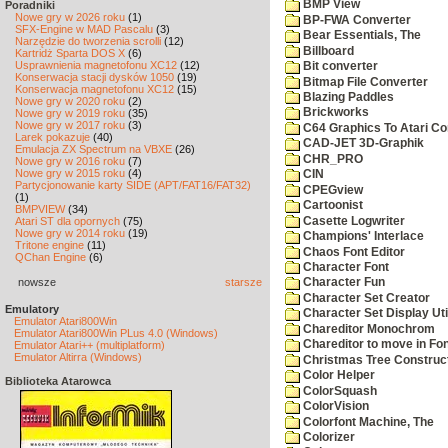
BMP View
Poradniki
Nowe gry w 2026 roku
(1)
BP-FWA Converter
SFX-Engine w MAD Pascalu
(3)
Bear Essentials, The
Narzędzie do tworzenia scrolli
(12)
Billboard
Kartridż Sparta DOS X
(6)
Usprawnienia magnetofonu XC12
(12)
Bit converter
Konserwacja stacji dysków 1050
(19)
Bitmap File Converter
Konserwacja magnetofonu XC12
(15)
Blazing Paddles
Nowe gry w 2020 roku
(2)
Brickworks
Nowe gry w 2019 roku
(35)
Nowe gry w 2017 roku
(3)
C64 Graphics To Atari Co
Larek pokazuje
(40)
CAD-JET 3D-Graphik
Emulacja ZX Spectrum na VBXE
(26)
CHR_PRO
Nowe gry w 2016 roku
(7)
Nowe gry w 2015 roku
(4)
CIN
Partycjonowanie karty SIDE (APT/FAT16/FAT32)
CPEGview
(1)
Cartoonist
BMPVIEW
(34)
Casette Logwriter
Atari ST dla opornych
(75)
Nowe gry w 2014 roku
(19)
Champions' Interlace
Tritone engine
(11)
Chaos Font Editor
QChan Engine
(6)
Character Font
nowsze
starsze
Character Fun
Character Set Creator
Emulatory
Character Set Display Util
Emulator Atari800Win
Chareditor Monochrom
Emulator Atari800Win PLus 4.0 (Windows)
Chareditor to move in Fo
Emulator Atari++ (multiplatform)
Emulator Altirra (Windows)
Christmas Tree Construct
Color Helper
Biblioteka Atarowca
ColorSquash
ColorVision
Colorfont Machine, The
Colorizer