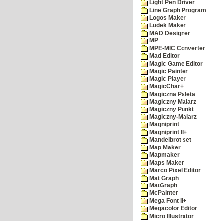
Light Pen Driver
Line Graph Program
Logos Maker
Ludek Maker
MAD Designer
MP
MPE-MIC Converter
Mad Editor
Magic Game Editor
Magic Painter
Magic Player
MagicChar+
Magiczna Paleta
Magiczny Malarz
Magiczny Punkt
Magiczny-Malarz
Magniprint
Magniprint II+
Mandelbrot set
Map Maker
Mapmaker
Maps Maker
Marco Pixel Editor
Mat Graph
MatGraph
McPainter
Mega Font II+
Megacolor Editor
Micro Illustrator