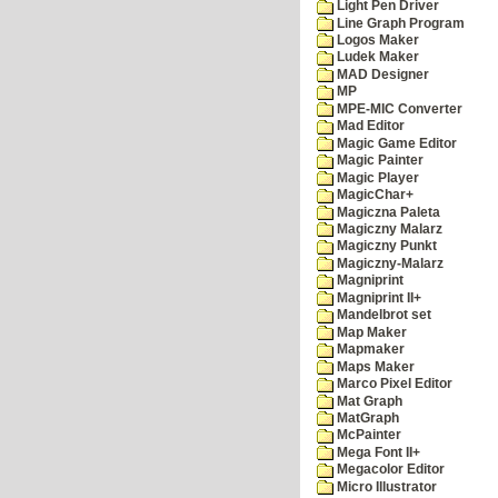
Light Pen Driver
Line Graph Program
Logos Maker
Ludek Maker
MAD Designer
MP
MPE-MIC Converter
Mad Editor
Magic Game Editor
Magic Painter
Magic Player
MagicChar+
Magiczna Paleta
Magiczny Malarz
Magiczny Punkt
Magiczny-Malarz
Magniprint
Magniprint II+
Mandelbrot set
Map Maker
Mapmaker
Maps Maker
Marco Pixel Editor
Mat Graph
MatGraph
McPainter
Mega Font II+
Megacolor Editor
Micro Illustrator