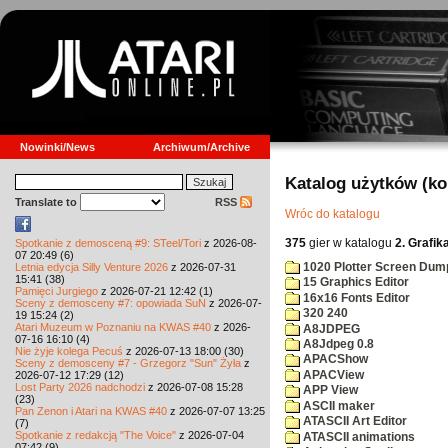
Nowinki/News
Archiwum/Archive
Katalog użytków (k
Translate to
RSS
Wróc do katalogu
375
gier w katalogu
2. Grafik
Spotkanie z demosceną #9: STeel/Tori
z 2026-08-
07 20:49 (6)
1020 Plotter Screen Dum
Letnia edycja Silly Venture 2026
z 2026-07-31
15:41 (38)
15 Graphics Editor
Pamięci Jurgiego
z 2026-07-21 12:42 (1)
16x16 Fonts Editor
Sceny z demosceny #7: opowiada SuN
z 2026-07-
320 240
19 15:24 (2)
Atari Muzeum w Poznaniu na KWAS #40
z 2026-
A8JDPEG
07-16 16:10 (4)
A8Jdpeg 0.8
Nie żyje kolega Pecuś
z 2026-07-13 18:00 (30)
APACShow
Sceny z demosceny #7 - Grzegorz "Sun" Żyła
z
APACView
2026-07-12 17:29 (12)
Lost Party 2026 nadchodzi
z 2026-07-08 15:28
APP View
(23)
ASCII maker
Pan Zenon i Atari na KWAS #40
z 2026-07-07 13:25
ATASCII Art Editor
(7)
Spotkanie z redakcją "The Voice"
z 2026-07-04
ATASCII animations
07:42 (9)