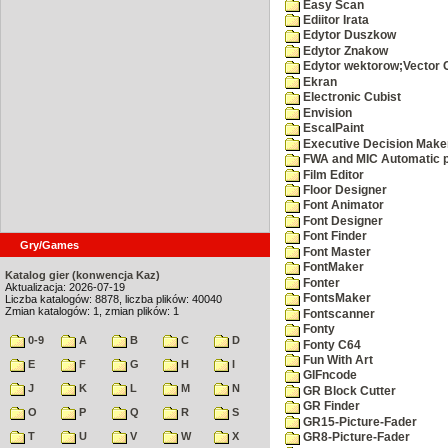
Easy Scan
Ediitor Irata
Edytor Duszkow
Edytor Znakow
Edytor wektorow;Vector 
Ekran
Electronic Cubist
Envision
EscalPaint
Executive Decision Make
FWA and MIC Automatic p
Film Editor
Floor Designer
Font Animator
Font Designer
Font Finder
Gry/Games
Font Master
FontMaker
Katalog gier (konwencja Kaz)
Fonter
Aktualizacja: 2026-07-19
FontsMaker
Liczba katalogów: 8878, liczba plików: 40040
Zmian katalogów: 1, zmian plików: 1
Fontscanner
Fonty
0-9
A
B
C
D
Fonty C64
Fun With Art
E
F
G
H
I
GIFncode
J
K
L
M
N
GR Block Cutter
GR Finder
O
P
Q
R
S
GR15-Picture-Fader
T
U
V
W
X
GR8-Picture-Fader