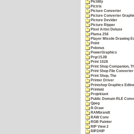
Pictility
Pictrix
Picture Converter
Picture Converter Graphi
Picture Devider
Picture Ripper
Pixel Artist Deluxe
Plama 256
Player Missile Drawing Ed
Point
Polonus
PowerGraphics
Prgr15JB
Print 1028
Print Shop Companion, T
Print Shop File Converter
Print Shop, The
Printer Driver
Printshop Graphics Edito
Printwiz
Projektant
Public Domain RLE Conve
Qpeg
R-Draw
RAMbrandt
RAW Conv
RGB Painter
RIP View 2
RIP2HIP