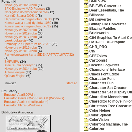
BMP View
Poradniki
Nowe gry w 2026 roku
(1)
BP-FWA Converter
SFX-Engine w MAD Pascalu
(3)
Bear Essentials, The
Narzędzie do tworzenia scrolli
(12)
Billboard
Kartridż Sparta DOS X
(6)
Usprawnienia magnetofonu XC12
(12)
Bit converter
Konserwacja stacji dysków 1050
(19)
Bitmap File Converter
Konserwacja magnetofonu XC12
(15)
Blazing Paddles
Nowe gry w 2020 roku
(2)
Brickworks
Nowe gry w 2019 roku
(35)
Nowe gry w 2017 roku
(3)
C64 Graphics To Atari Co
Larek pokazuje
(40)
CAD-JET 3D-Graphik
Emulacja ZX Spectrum na VBXE
(26)
CHR_PRO
Nowe gry w 2016 roku
(7)
Nowe gry w 2015 roku
(4)
CIN
Partycjonowanie karty SIDE (APT/FAT16/FAT32)
CPEGview
(1)
Cartoonist
BMPVIEW
(34)
Casette Logwriter
Atari ST dla opornych
(75)
Nowe gry w 2014 roku
(19)
Champions' Interlace
Tritone engine
(11)
Chaos Font Editor
QChan Engine
(6)
Character Font
nowsze
starsze
Character Fun
Character Set Creator
Emulatory
Character Set Display Util
Emulator Atari800Win
Chareditor Monochrom
Emulator Atari800Win PLus 4.0 (Windows)
Chareditor to move in Fo
Emulator Atari++ (multiplatform)
Emulator Altirra (Windows)
Christmas Tree Construct
Color Helper
Biblioteka Atarowca
ColorSquash
ColorVision
Colorfont Machine, The
Colorizer