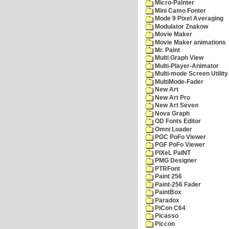
Micro-Painter
Mini Camo Fonter
Mode 9 Pixel Averaging
Modulator Znakow
Movie Maker
Movie Maker animations
Mr. Paint
Multi Graph View
Multi-Player-Animator
Multi-mode Screen Utility
MultiMode-Fader
New Art
New Art Pro
New Art Seven
Nova Graph
OD Fonts Editor
Omni Loader
PGC PoFo Viewer
PGF PoFo Viewer
PIXeL PaINT
PMG Designer
PTRFont
Paint 256
Paint-256 Fader
PaintBox
Paradox
PiCon C64
Picasso
Piccon