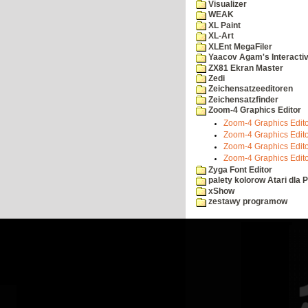
Visualizer
WEAK
XL Paint
XL-Art
XLEnt MegaFiler
Yaacov Agam's Interactiv
ZX81 Ekran Master
Zedi
Zeichensatzeeditoren
Zeichensatzfinder
Zoom-4 Graphics Editor
Zoom-4 Graphics Editor
Zoom-4 Graphics Editor
Zoom-4 Graphics Editor
Zoom-4 Graphics Edito
Zyga Font Editor
palety kolorow Atari dla 
xShow
zestawy programow