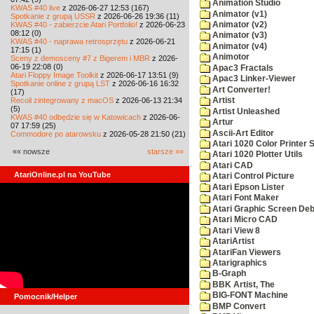
Animation Studio
KWAS #40 live
z 2026-06-27 12:53 (167)
Animator (v1)
Spotkanie z grupą USSR
z 2026-06-26 19:36 (11)
KWAS #40 - zabierzcie Atari Portfolio!
z 2026-06-23
Animator (v2)
08:12 (0)
Animator (v3)
KWAS #40 - naprawa retrosprzętu
z 2026-06-21
Animator (v4)
17:15 (1)
Animotor
Sceny z demosceny #7 z Bigerem i MBR
z 2026-
06-19 22:08 (0)
Apac3 Fractals
Atari Floppy Image Toolkit
z 2026-06-17 13:51 (9)
Apac3 Linker-Viewer
Spotkanie online z grupą LST
z 2026-06-16 16:32
Art Converter!
(17)
Recoil zintegrowany z macOS
z 2026-06-13 21:34
Artist
(5)
Artist Unleashed
KWAS #40 odbędzie się w Katowicach
z 2026-06-
Artur
07 17:59 (25)
Ascii-Art Editor
Commodore po atarowsku
z 2026-05-28 21:50 (21)
Atari 1020 Color Printer
«« nowsze
starsze »»
Atari 1020 Plotter Utils
Atari CAD
AtariOnline.pl na YouTube
Atari Control Picture
Atari Epson Lister
Atari Font Maker
Atari Graphic Screen De
Atari Micro CAD
Atari View 8
AtariArtist
AtariFan Viewers
Atarigraphics
B-Graph
BBK Artist, The
BIG-FONT Machine
Pomocnik/Helper
BMP Convert