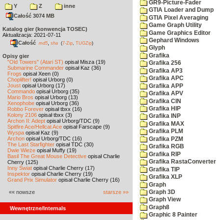
GR9-Picture-Fader
Y
Z
inne
GTIA Loader and Dump
Całość 3074 MB
GTIA Pixel Averaging
Game Graph Utility
Katalog gier (konwencja TOSEC)
Game Graphics Editor
Aktualizacja: 2021-07-11
Gephard Windows
Całość
,
md5
sha
(
7-Zip
,
TUGZip
)
Glyph
Grafika
Opisy gier
"Old Towers" (Atari ST)
opisał Misza (19)
Grafika 256
Submarine Commander
opisał Kaz (36)
Grafika AP3
Frogs
opisał Xeen (0)
Grafika APC
Choplifter!
opisał Urborg (0)
Joust
opisał Urborg (17)
Grafika APP
Commando
opisał Urborg (35)
Grafika APV
Mario Bros
opisał Urborg (13)
Grafika CIN
Xenophobe
opisał Urborg (36)
Grafika HIP
Robbo Forever
opisał tbxx (16)
Kolony 2106
opisał tbxx (3)
Grafika INP
Archon II: Adept
opisał Urborg/TDC (9)
Grafika MAX
Spitfire Ace/Hellcat Ace
opisał Farscape (9)
Grafika PLM
Wyspa
opisał Kaz (9)
Archon
opisał Urborg/TDC (16)
Grafika PZM
The Last Starfighter
opisał TDC (30)
Grafika RGB
Dwie Wieże
opisał Muffy (19)
Grafika RIP
Basil The Great Mouse Detective
opisał Charlie
Grafika RastaConverter
Cherry (125)
Inny Świat
opisał Charlie Cherry (17)
Grafika TIP
Inspektor
opisał Charlie Cherry (19)
Grafika XLP
Grand Prix Simulator
opisał Charlie Cherry (16)
Graph
«« nowsze
starsze »»
Graph 3D
Graph View
Graph8
Wewnętrzne/Internals
Graphic 8 Painter