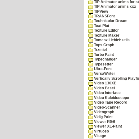
TIP Animator anims for s
TIP Animator anims xxx
TIPView
TRANSFont
Technicolor Dream
Text Plot
Texture Editor
Texture Maker
Tomasz Liebich utils
Tops Graph
Trzmiel
Turbo Paint
Typechanger
Typesetter
Ultra-Font
VersaWriter
Vertically Scrolling Playfi
Video 130XE
Video Easel
Video Interface
Video Kaleidoscope
Video Tape Record
Video-Scanner
Videograph
Vidig Paint
Viewer RGB
Viewer XL-Paint
Virtuoso
Visage