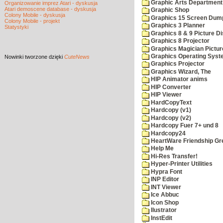
Graphic Arts Department
Organizowanie imprez Atari - dyskusja
Atari demoscene database - dyskusja
Graphic Shop
Colony Mobile - dyskusja
Graphics 15 Screen Dum
Colony Mobile - projekt
Graphics 3 Planner
Statystyki
Graphics 8 & 9 Picture Di
Graphics 8 Projector
Graphics Magician Picture
Graphics Operating Syst
Nowinki
tworzone dzięki
CuteNews
Graphics Projector
Graphics Wizard, The
HIP Animator anims
HIP Converter
HIP Viewer
HardCopyText
Hardcopy (v1)
Hardcopy (v2)
Hardcopy Fuer 7+ und 8
Hardcopy24
HeartWare Friendship Gr
Help Me
Hi-Res Transfer!
Hyper-Printer Utilities
Hypra Font
INP Editor
INT Viewer
Ice Abbuc
Icon Shop
Ilustrator
InstEdit