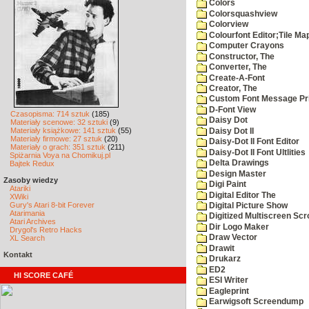
Colors
Colorsquashview
Colorview
Colourfont Editor;Tile Ma
Computer Crayons
Constructor, The
Converter, The
Create-A-Font
Creator, The
Custom Font Message Pri
D-Font View
Czasopisma: 714 sztuk
(185)
Daisy Dot
Materiały scenowe: 32 sztuki
(9)
Materiały książkowe: 141 sztuk
(55)
Daisy Dot II
Materiały firmowe: 27 sztuk
(20)
Daisy-Dot II Font Editor
Materiały o grach: 351 sztuk
(211)
Daisy-Dot II Font Ultlities
Spiżarnia Voya na Chomikuj.pl
Delta Drawings
Bajtek Redux
Design Master
Zasoby wiedzy
Digi Paint
Atariki
Digital Editor The
XWiki
Gury's Atari 8-bit Forever
Digital Picture Show
Atarimania
Digitized Multiscreen Scr
Atari Archives
Dir Logo Maker
Drygol's Retro Hacks
Draw Vector
XL Search
Drawit
Kontakt
Drukarz
ED2
HI SCORE CAFÉ
ESI Writer
Eagleprint
Earwigsoft Screendump