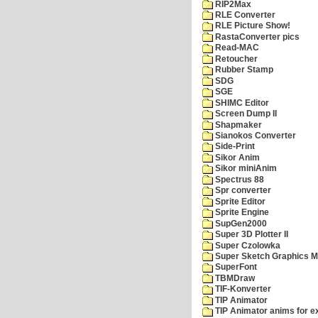
RIP2Max
RLE Converter
RLE Picture Show!
RastaConverter pics
Read-MAC
Retoucher
Rubber Stamp
SDG
SGE
SHIMC Editor
Screen Dump II
Shapmaker
Sianokos Converter
Side-Print
Sikor Anim
Sikor miniAnim
Spectrus 88
Spr converter
Sprite Editor
Sprite Engine
SupGen2000
Super 3D Plotter II
Super Czolowka
Super Sketch Graphics M
SuperFont
TBMDraw
TIF-Konverter
TIP Animator
TIP Animator anims for 