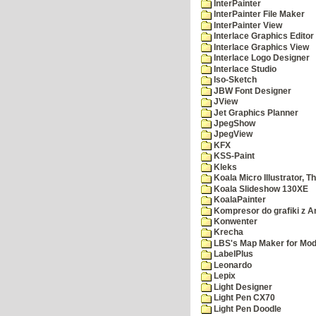
InterPainter
InterPainter File Maker
InterPainter View
Interlace Graphics Editor
Interlace Graphics View
Interlace Logo Designer
Interlace Studio
Iso-Sketch
JBW Font Designer
JView
Jet Graphics Planner
JpegShow
JpegView
KFX
KSS-Paint
Kleks
Koala Micro Illustrator, T
Koala Slideshow 130XE
KoalaPainter
Kompresor do grafiki z A
Konwenter
Krecha
LBS's Map Maker for Mod
LabelPlus
Leonardo
Lepix
Light Designer
Light Pen CX70
Light Pen Doodle