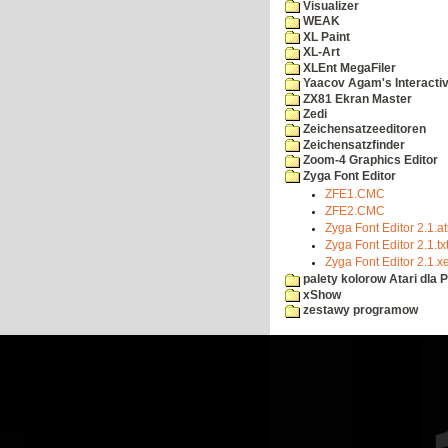
Visualizer
WEAK
XL Paint
XL-Art
XLEnt MegaFiler
Yaacov Agam's Interactiv
ZX81 Ekran Master
Zedi
Zeichensatzeeditoren
Zeichensatzfinder
Zoom-4 Graphics Editor
Zyga Font Editor
ZFE1.CMC
ZFE2.CMC
Zyga Font Editor 2.1.at
Zyga Font Editor 2.1.tx
Zyga Font Editor 2.1.x
palety kolorow Atari dla 
xShow
zestawy programow