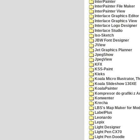
InterPainter
InterPainter File Maker
InterPainter View
Interlace Graphics Editor
Interlace Graphics View
Interlace Logo Designer
Interlace Studio
Iso-Sketch
JBW Font Designer
JView
Jet Graphics Planner
JpegShow
JpegView
KFX
KSS-Paint
Kleks
Koala Micro Illustrator, T
Koala Slideshow 130XE
KoalaPainter
Kompresor do grafiki z A
Konwenter
Krecha
LBS's Map Maker for Mod
LabelPlus
Leonardo
Lepix
Light Designer
Light Pen CX70
Light Pen Doodle