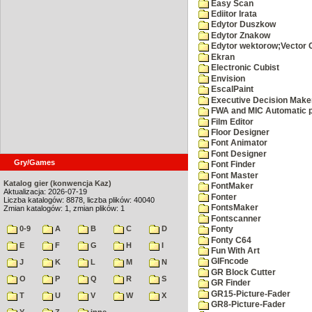
Easy Scan
Ediitor Irata
Edytor Duszkow
Edytor Znakow
Edytor wektorow;Vector 
Ekran
Electronic Cubist
Envision
EscalPaint
Executive Decision Make
FWA and MIC Automatic p
Film Editor
Floor Designer
Font Animator
Font Designer
Gry/Games
Font Finder
Font Master
Katalog gier (konwencja Kaz)
FontMaker
Aktualizacja: 2026-07-19
Fonter
Liczba katalogów: 8878, liczba plików: 40040
FontsMaker
Zmian katalogów: 1, zmian plików: 1
Fontscanner
0-9
A
B
C
D
Fonty
Fonty C64
E
F
G
H
I
Fun With Art
GIFncode
J
K
L
M
N
GR Block Cutter
O
P
Q
R
S
GR Finder
GR15-Picture-Fader
T
U
V
W
X
GR8-Picture-Fader