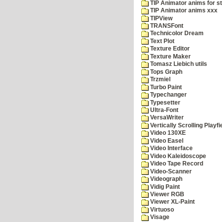
TIP Animator anims for s
TIP Animator anims xxx
TIPView
TRANSFont
Technicolor Dream
Text Plot
Texture Editor
Texture Maker
Tomasz Liebich utils
Tops Graph
Trzmiel
Turbo Paint
Typechanger
Typesetter
Ultra-Font
VersaWriter
Vertically Scrolling Playfi
Video 130XE
Video Easel
Video Interface
Video Kaleidoscope
Video Tape Record
Video-Scanner
Videograph
Vidig Paint
Viewer RGB
Viewer XL-Paint
Virtuoso
Visage