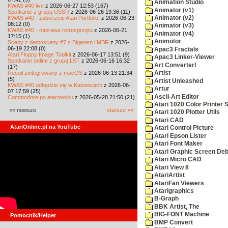
Animation Studio
KWAS #40 live
z 2026-06-27 12:53 (167)
Animator (v1)
Spotkanie z grupą USSR
z 2026-06-26 19:36 (11)
KWAS #40 - zabierzcie Atari Portfolio!
z 2026-06-23
Animator (v2)
08:12 (0)
Animator (v3)
KWAS #40 - naprawa retrosprzętu
z 2026-06-21
Animator (v4)
17:15 (1)
Animotor
Sceny z demosceny #7 z Bigerem i MBR
z 2026-
06-19 22:08 (0)
Apac3 Fractals
Atari Floppy Image Toolkit
z 2026-06-17 13:51 (9)
Apac3 Linker-Viewer
Spotkanie online z grupą LST
z 2026-06-16 16:32
Art Converter!
(17)
Recoil zintegrowany z macOS
z 2026-06-13 21:34
Artist
(5)
Artist Unleashed
KWAS #40 odbędzie się w Katowicach
z 2026-06-
Artur
07 17:59 (25)
Ascii-Art Editor
Commodore po atarowsku
z 2026-05-28 21:50 (21)
Atari 1020 Color Printer
«« nowsze
starsze »»
Atari 1020 Plotter Utils
Atari CAD
AtariOnline.pl na YouTube
Atari Control Picture
Atari Epson Lister
Atari Font Maker
Atari Graphic Screen De
Atari Micro CAD
Atari View 8
AtariArtist
AtariFan Viewers
Atarigraphics
B-Graph
BBK Artist, The
BIG-FONT Machine
Pomocnik/Helper
BMP Convert