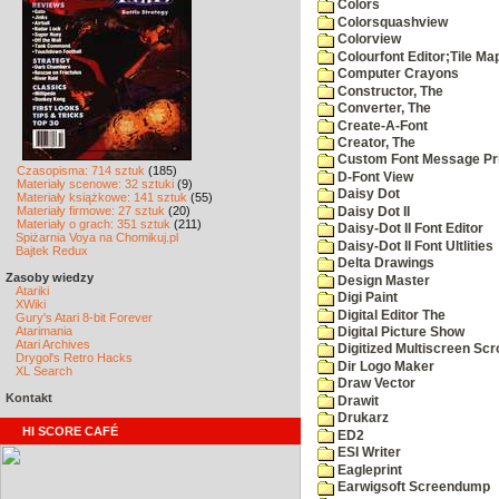
Colors
Colorsquashview
Colorview
Colourfont Editor;Tile Ma
Computer Crayons
Constructor, The
Converter, The
Create-A-Font
Creator, The
Custom Font Message Pri
Czasopisma: 714 sztuk
(185)
D-Font View
Materiały scenowe: 32 sztuki
(9)
Daisy Dot
Materiały książkowe: 141 sztuk
(55)
Materiały firmowe: 27 sztuk
(20)
Daisy Dot II
Materiały o grach: 351 sztuk
(211)
Daisy-Dot II Font Editor
Spiżarnia Voya na Chomikuj.pl
Daisy-Dot II Font Ultlities
Bajtek Redux
Delta Drawings
Zasoby wiedzy
Design Master
Atariki
Digi Paint
XWiki
Digital Editor The
Gury's Atari 8-bit Forever
Atarimania
Digital Picture Show
Atari Archives
Digitized Multiscreen Scr
Drygol's Retro Hacks
Dir Logo Maker
XL Search
Draw Vector
Kontakt
Drawit
Drukarz
HI SCORE CAFÉ
ED2
ESI Writer
Eagleprint
Earwigsoft Screendump