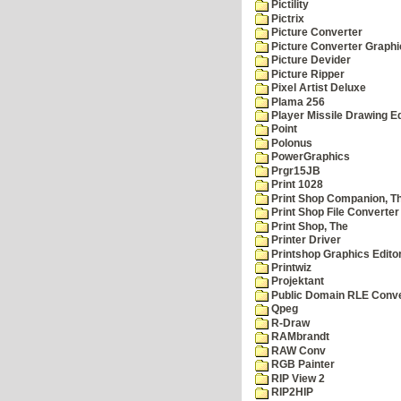
Pictility
Pictrix
Picture Converter
Picture Converter Graphi
Picture Devider
Picture Ripper
Pixel Artist Deluxe
Plama 256
Player Missile Drawing Ed
Point
Polonus
PowerGraphics
Prgr15JB
Print 1028
Print Shop Companion, T
Print Shop File Converter
Print Shop, The
Printer Driver
Printshop Graphics Edito
Printwiz
Projektant
Public Domain RLE Conve
Qpeg
R-Draw
RAMbrandt
RAW Conv
RGB Painter
RIP View 2
RIP2HIP