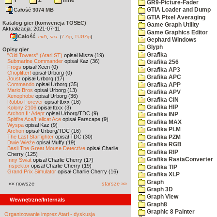
Y
Z
inne
GR9-Picture-Fader
Całość 3074 MB
GTIA Loader and Dump
GTIA Pixel Averaging
Katalog gier (konwencja TOSEC)
Game Graph Utility
Aktualizacja: 2021-07-11
Game Graphics Editor
Całość
,
md5
sha
(
7-Zip
,
TUGZip
)
Gephard Windows
Glyph
Opisy gier
Grafika
"Old Towers" (Atari ST)
opisał Misza (19)
Submarine Commander
opisał Kaz (36)
Grafika 256
Frogs
opisał Xeen (0)
Grafika AP3
Choplifter!
opisał Urborg (0)
Grafika APC
Joust
opisał Urborg (17)
Commando
opisał Urborg (35)
Grafika APP
Mario Bros
opisał Urborg (13)
Grafika APV
Xenophobe
opisał Urborg (36)
Grafika CIN
Robbo Forever
opisał tbxx (16)
Grafika HIP
Kolony 2106
opisał tbxx (3)
Archon II: Adept
opisał Urborg/TDC (9)
Grafika INP
Spitfire Ace/Hellcat Ace
opisał Farscape (9)
Grafika MAX
Wyspa
opisał Kaz (9)
Grafika PLM
Archon
opisał Urborg/TDC (16)
The Last Starfighter
opisał TDC (30)
Grafika PZM
Dwie Wieże
opisał Muffy (19)
Grafika RGB
Basil The Great Mouse Detective
opisał Charlie
Grafika RIP
Cherry (125)
Grafika RastaConverter
Inny Świat
opisał Charlie Cherry (17)
Inspektor
opisał Charlie Cherry (19)
Grafika TIP
Grand Prix Simulator
opisał Charlie Cherry (16)
Grafika XLP
Graph
«« nowsze
starsze »»
Graph 3D
Graph View
Wewnętrzne/Internals
Graph8
Graphic 8 Painter
Organizowanie imprez Atari - dyskusja