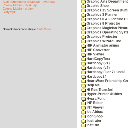
Graphic Arts Department
Atari demoscene database - dyskusja
Colony Mobile - dyskusja
Graphic Shop
Colony Mobile - projekt
Graphics 15 Screen Dum
Statystyki
Graphics 3 Planner
Graphics 8 & 9 Picture Di
Graphics 8 Projector
Graphics Magician Picture
Nowinki
tworzone dzięki
CuteNews
Graphics Operating Syst
Graphics Projector
Graphics Wizard, The
HIP Animator anims
HIP Converter
HIP Viewer
HardCopyText
Hardcopy (v1)
Hardcopy (v2)
Hardcopy Fuer 7+ und 8
Hardcopy24
HeartWare Friendship Gr
Help Me
Hi-Res Transfer!
Hyper-Printer Utilities
Hypra Font
INP Editor
INT Viewer
Ice Abbuc
Icon Shop
Ilustrator
InstEdit