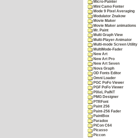
Micro-Painter
Mini Camo Fonter
Mode 9 Pixel Averaging
Modulator Znakow
Movie Maker
Movie Maker animations
Mr. Paint
Multi Graph View
Multi-Player-Animator
Multi-mode Screen Utility
MultiMode-Fader
New Art
New Art Pro
New Art Seven
Nova Graph
OD Fonts Editor
Omni Loader
PGC PoFo Viewer
PGF PoFo Viewer
PIXeL PaINT
PMG Designer
PTRFont
Paint 256
Paint-256 Fader
PaintBox
Paradox
PiCon C64
Picasso
Piccon