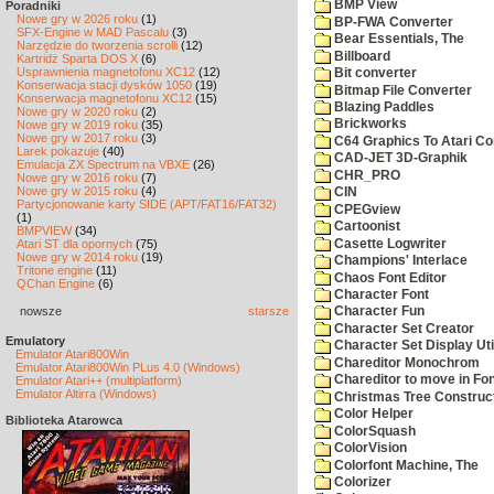
BMP View
Poradniki
Nowe gry w 2026 roku
(1)
BP-FWA Converter
SFX-Engine w MAD Pascalu
(3)
Bear Essentials, The
Narzędzie do tworzenia scrolli
(12)
Billboard
Kartridż Sparta DOS X
(6)
Usprawnienia magnetofonu XC12
(12)
Bit converter
Konserwacja stacji dysków 1050
(19)
Bitmap File Converter
Konserwacja magnetofonu XC12
(15)
Blazing Paddles
Nowe gry w 2020 roku
(2)
Brickworks
Nowe gry w 2019 roku
(35)
Nowe gry w 2017 roku
(3)
C64 Graphics To Atari Co
Larek pokazuje
(40)
CAD-JET 3D-Graphik
Emulacja ZX Spectrum na VBXE
(26)
CHR_PRO
Nowe gry w 2016 roku
(7)
Nowe gry w 2015 roku
(4)
CIN
Partycjonowanie karty SIDE (APT/FAT16/FAT32)
CPEGview
(1)
Cartoonist
BMPVIEW
(34)
Casette Logwriter
Atari ST dla opornych
(75)
Nowe gry w 2014 roku
(19)
Champions' Interlace
Tritone engine
(11)
Chaos Font Editor
QChan Engine
(6)
Character Font
nowsze
starsze
Character Fun
Character Set Creator
Emulatory
Character Set Display Util
Emulator Atari800Win
Chareditor Monochrom
Emulator Atari800Win PLus 4.0 (Windows)
Chareditor to move in Fo
Emulator Atari++ (multiplatform)
Emulator Altirra (Windows)
Christmas Tree Construct
Color Helper
Biblioteka Atarowca
ColorSquash
ColorVision
Colorfont Machine, The
Colorizer