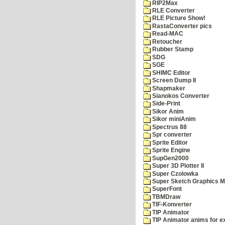
RIP2Max
RLE Converter
RLE Picture Show!
RastaConverter pics
Read-MAC
Retoucher
Rubber Stamp
SDG
SGE
SHIMC Editor
Screen Dump II
Shapmaker
Sianokos Converter
Side-Print
Sikor Anim
Sikor miniAnim
Spectrus 88
Spr converter
Sprite Editor
Sprite Engine
SupGen2000
Super 3D Plotter II
Super Czolowka
Super Sketch Graphics M
SuperFont
TBMDraw
TIF-Konverter
TIP Animator
TIP Animator anims for 