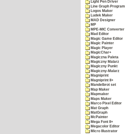
Light Pen Driver
Line Graph Program
Logos Maker
Ludek Maker
MAD Designer
MP
MPE-MIC Converter
Mad Editor
Magic Game Editor
Magic Painter
Magic Player
MagicChar+
Magiczna Paleta
Magiczny Malarz
Magiczny Punkt
Magiczny-Malarz
Magniprint
Magniprint II+
Mandelbrot set
Map Maker
Mapmaker
Maps Maker
Marco Pixel Editor
Mat Graph
MatGraph
McPainter
Mega Font II+
Megacolor Editor
Micro Illustrator