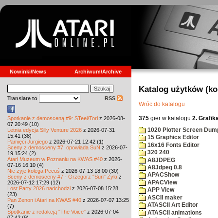
Nowinki/News
Archiwum/Archive
Katalog użytków (k
Translate to
RSS
Wróc do katalogu
375
gier w katalogu
2. Grafik
Spotkanie z demosceną #9: STeel/Tori
z 2026-08-
07 20:49 (10)
1020 Plotter Screen Dum
Letnia edycja Silly Venture 2026
z 2026-07-31
15:41 (38)
15 Graphics Editor
Pamięci Jurgiego
z 2026-07-21 12:42 (1)
16x16 Fonts Editor
Sceny z demosceny #7: opowiada SuN
z 2026-07-
320 240
19 15:24 (2)
Atari Muzeum w Poznaniu na KWAS #40
z 2026-
A8JDPEG
07-16 16:10 (4)
A8Jdpeg 0.8
Nie żyje kolega Pecuś
z 2026-07-13 18:00 (30)
APACShow
Sceny z demosceny #7 - Grzegorz "Sun" Żyła
z
APACView
2026-07-12 17:29 (12)
Lost Party 2026 nadchodzi
z 2026-07-08 15:28
APP View
(23)
ASCII maker
Pan Zenon i Atari na KWAS #40
z 2026-07-07 13:25
ATASCII Art Editor
(7)
Spotkanie z redakcją "The Voice"
z 2026-07-04
ATASCII animations
07:42 (9)