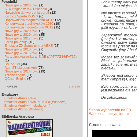
Poradniki
- dokumenty, karty pł
Nowe gry w 2026 roku
(1)
- kubek (na miejscu b
SFX-Engine w MAD Pascalu
(3)
Narzędzie do tworzenia scrolli
(12)
Nie musicie zabierać
Kartridż Sparta DOS X
(6)
- kawa, herbata, mle
Usprawnienia magnetofonu XC12
(12)
głowę), cukier, może 
Konserwacja stacji dysków 1050
(19)
- kiełbasa na grilla
Konserwacja magnetofonu XC12
(15)
jeśli używasz noża i w
Nowe gry w 2020 roku
(2)
Nowe gry w 2019 roku
(35)
Zaparkować możeci
Nowe gry w 2017 roku
(3)
(przejazd z prawej 
Larek pokazuje
(40)
otworzyć drzwi samo
Emulacja ZX Spectrum na VBXE
(26)
róbcie też przerw na 
Nowe gry w 2016 roku
(7)
Optymalizujmy. Absol
Nowe gry w 2015 roku
(4)
Partycjonowanie karty SIDE (APT/FAT16/FAT32)
Można też zostawić s
(1)
Płaci się jednorazo
BMPVIEW
(34)
zaparkujecie np. w c
Atari ST dla opornych
(75)
niedzieli.
Nowe gry w 2014 roku
(19)
Tritone engine
(11)
Sklepów jest sporo, 
QChan Engine
(6)
mamy imprezę), więc w
nowsze
starsze
Było sporo pytań o 
jest bezpłatna dla 
Emulatory
Do zobaczenia!
Emulator Atari800Win
Emulator Atari800Win PLus 4.0 (Windows)
Emulator Atari++ (multiplatform)
Emulator Altirra (Windows)
Strona wydarzenia na FB
Wątek na naszym forum
Biblioteka Atarowca
Ceremonia otwarcia: