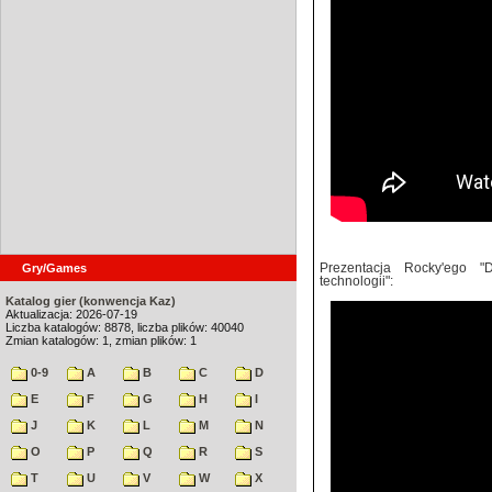
Gry/Games
Prezentacja Rocky'ego "D
technologii":
Katalog gier (konwencja Kaz)
Aktualizacja: 2026-07-19
Liczba katalogów: 8878, liczba plików: 40040
Zmian katalogów: 1, zmian plików: 1
0-9
A
B
C
D
E
F
G
H
I
J
K
L
M
N
O
P
Q
R
S
T
U
V
W
X