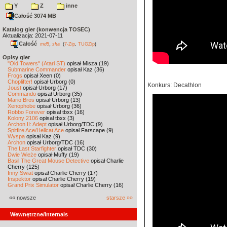
Y
Z
inne
Całość 3074 MB
Katalog gier (konwencja TOSEC)
Aktualizacja: 2021-07-11
Całość
,
md5
sha
(
7-Zip
,
TUGZip
)
Opisy gier
"Old Towers" (Atari ST)
opisał Misza (19)
Submarine Commander
opisał Kaz (36)
Frogs
opisał Xeen (0)
Choplifter!
opisał Urborg (0)
Konkurs: Decathlon
Joust
opisał Urborg (17)
Commando
opisał Urborg (35)
Mario Bros
opisał Urborg (13)
Xenophobe
opisał Urborg (36)
Robbo Forever
opisał tbxx (16)
Kolony 2106
opisał tbxx (3)
Archon II: Adept
opisał Urborg/TDC (9)
Spitfire Ace/Hellcat Ace
opisał Farscape (9)
Wyspa
opisał Kaz (9)
Archon
opisał Urborg/TDC (16)
The Last Starfighter
opisał TDC (30)
Dwie Wieże
opisał Muffy (19)
Basil The Great Mouse Detective
opisał Charlie
Cherry (125)
Inny Świat
opisał Charlie Cherry (17)
Inspektor
opisał Charlie Cherry (19)
Grand Prix Simulator
opisał Charlie Cherry (16)
«« nowsze
starsze »»
Wewnętrzne/Internals