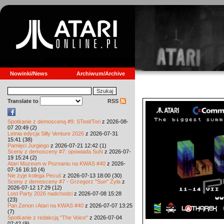
Nowinki/News
Archiwum/Archive
Translate to
RSS
Spotkanie z demosceną #9: STeel/Tori
z 2026-08-
07 20:49 (2)
Letnia edycja Silly Venture 2026
z 2026-07-31
15:41 (38)
Pamięci Jurgiego
z 2026-07-21 12:42 (1)
Sceny z demosceny #7: opowiada SuN
z 2026-07-
19 15:24 (2)
Atari Muzeum w Poznaniu na KWAS #40
z 2026-
07-16 16:10 (4)
Nie żyje kolega Pecuś
z 2026-07-13 18:00 (30)
Sceny z demosceny #7 - Grzegorz "Sun" Żyła
z
2026-07-12 17:29 (12)
Lost Party 2026 nadchodzi
z 2026-07-08 15:28
(23)
Pan Zenon i Atari na KWAS #40
z 2026-07-07 13:25
(7)
Spotkanie z redakcją "The Voice"
z 2026-07-04
07:42 (9)