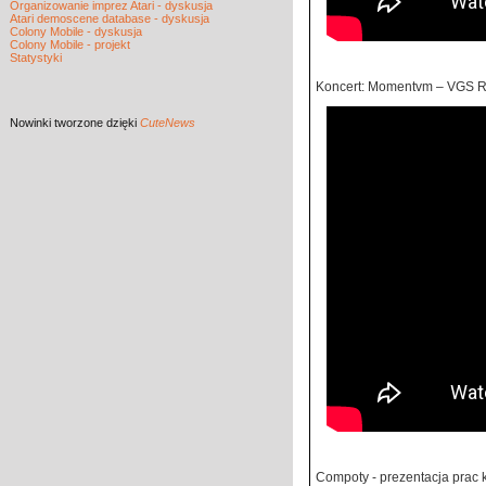
Organizowanie imprez Atari - dyskusja
Atari demoscene database - dyskusja
Colony Mobile - dyskusja
Colony Mobile - projekt
Statystyki
Koncert: Momentvm – VGS R
Nowinki
tworzone dzięki
CuteNews
Compoty - prezentacja prac