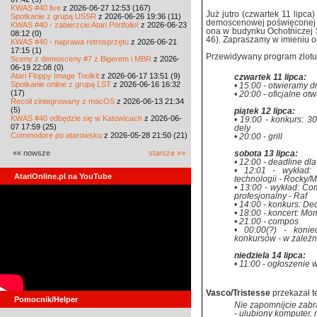
KWAS #40 live
z 2026-06-27 12:53 (167)
Już jutro (czwartek 11 lipca
Spotkanie z grupą USSR
z 2026-06-26 19:36 (11)
demoscenowej poświęconej 
KWAS #40 - zabierzcie Atari Portfolio!
z 2026-06-23
ona w budynku Ochotniczej S
08:12 (0)
46). Zapraszamy w imieniu o
KWAS #40 - naprawa retrosprzętu
z 2026-06-21
17:15 (1)
Przewidywany program zlotu
Sceny z demosceny #7 z Bigerem i MBR
z 2026-
06-19 22:08 (0)
Atari Floppy Image Toolkit
z 2026-06-17 13:51 (9)
czwartek 11 lipca:
Spotkanie online z grupą LST
z 2026-06-16 16:32
• 15:00 - otwieramy d
(17)
• 20:00 - oficjalne ot
Recoil zintegrowany z macOS
z 2026-06-13 21:34
(5)
piątek 12 lipca:
KWAS #40 odbędzie się w Katowicach
z 2026-06-
• 19:00 - konkurs: 3
07 17:59 (25)
dely
Commodore po atarowsku
z 2026-05-28 21:50 (21)
• 20:00 - grill
«« nowsze
starsze »»
sobota 13 lipca:
• 12:00 - deadline d
• 12:01 - wykład: 
AtariOnline.pl na YouTube
technologii - Rocky
• 13:00 - wykład: Co
profesjonalny - Raf
• 14:00 - konkurs: De
• 18:00 - koncert: M
• 21:00 - compos
• 00:00(?) - koni
konkursów - w zależno
niedziela 14 lipca:
• 11:00 - ogłoszenie
Vasco/Tristesse
przekazał t
Pomocnik/Helper
Nie zapomnijcie zabr
- ulubiony komputer, m