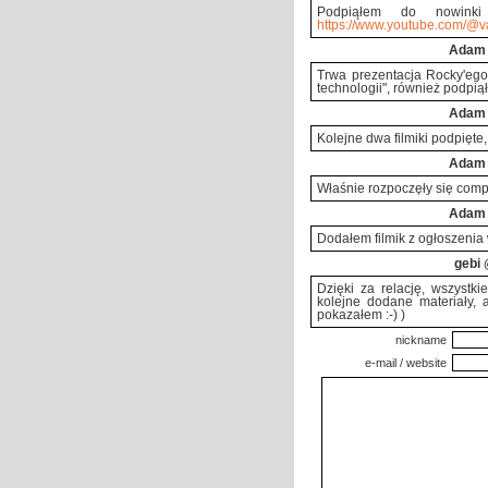
Podpiąłem do nowink
https://www.youtube.com/@va
Adam
Trwa prezentacja Rocky'ego 
technologii", również podpią
Adam
Kolejne dwa filmiki podpięte
Adam
Właśnie rozpoczęły się comp
Adam
Dodałem filmik z ogłoszenia
gebi
@
Dzięki za relację, wszystki
kolejne dodane materiały, 
pokazałem :-) )
nickname
e-mail / website