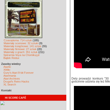
Czasopisma: 714 sztuk
(185)
Materiały scenowe: 32 sztuki
(9)
Materiały książkowe: 141 sztuk
(55)
Materiały firmowe: 27 sztuk
(20)
Materiały o grach: 351 sztuk
(211)
Spiżarnia Voya na Chomikuj.pl
Bajtek Redux
Zasoby wiedzy
Atariki
XWiki
Gury's Atari 8-bit Forever
Atarimania
Atari Archives
Dely prowadzi konkurs "30 
Drygol's Retro Hacks
gościnnie udziela się też Mik
XL Search
Kontakt
HI SCORE CAFÉ