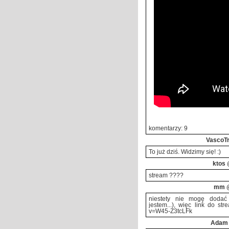
komentarzy: 9
VascoT
To już dziś. Widzimy się! :)
ktos
@
stream ????
mm
@
niestety nie mogę dodać 
jestem...), więc link do st
v=W45-Z3tcLFk
Adam