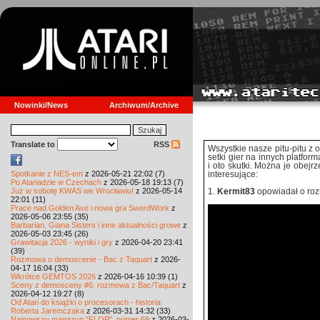
Nowinki/News
Archiwum/Archive
Translate to
RSS
Wszystkie nasze pitu-pitu z 
setki gier na innych platfor
i oto skutki. Można je obej
Spotkanie z NES-em
z 2026-05-21 22:02 (7)
interesujące:
Po Atariadzie w Czechach
z 2026-05-18 19:13 (7)
Już w sobotę KWAS we Wrocławiu!
z 2026-05-14
1.
Kermit83
opowiadał o rozs
22:01 (11)
Prace nad Golden Axe i nowa gra SwordWork
z
2026-05-06 23:55 (35)
Barbarian, Giana Sisters i inne aktualności growe
z
2026-05-03 23:45 (26)
Grawitacja 2026 - wyniki i gry
z 2026-04-20 23:41
(39)
Rozmowa o demoscenie - Bac z Taquart
z 2026-
04-17 16:04 (33)
Wkrótce GEMTOS 2026
z 2026-04-16 10:39 (1)
Sceny z demosceny #6: rozmowa z Bac/Taquart
z
2026-04-12 19:27 (8)
Od Atari do książki o procesorach - historia
Roberta Jaremczaka
z 2026-03-31 14:32 (33)
Najnowszy magazyn "FLOP", numer 69
z 2026-03-