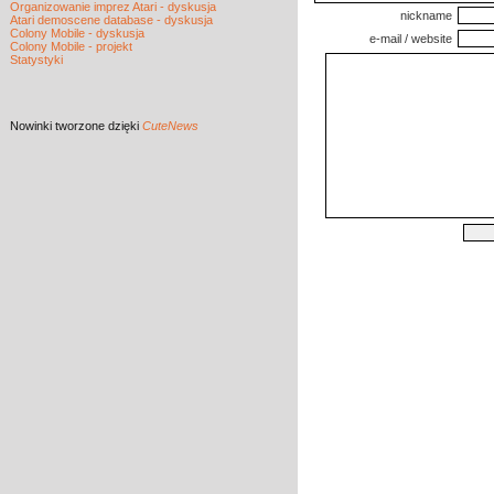
Organizowanie imprez Atari - dyskusja
nickname
Atari demoscene database - dyskusja
Colony Mobile - dyskusja
e-mail / website
Colony Mobile - projekt
Statystyki
Nowinki
tworzone dzięki
CuteNews