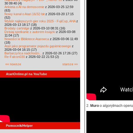
30 09:40 (4)
Ankieta o AI na demoscenie
z 2026-03-25 12:59
(63)
Nowy kanał o Atari 16/32-bit
z 2026-03-20 17:15
(52)
Wybór najlepszych gier roku 2025 - FujiCup, AHA
z
2026-03-13 18:17 (18)
Brodaty cartridge
z 2026-03-10 08:31 (16)
Dzisiaj spotkanie z autorem książki
z 2026-03-08
11:04 (17)
Nowości w Bibliotece Atarowca
z 2026-03-06 11:49
(18)
Atari jako programator pojazdu gąsienicowego
z
2026-03-04 16:15 (17)
Barbarzyńca nadchodzi...
z 2026-02-26 17:26 (27)
Re-Falcon030
z 2026-02-22 21:53 (2)
«« nowsze
starsze »»
AtariOnline.pl na YouTube
2.
Muro
o algorytmach operu
Pomocnik/Helper