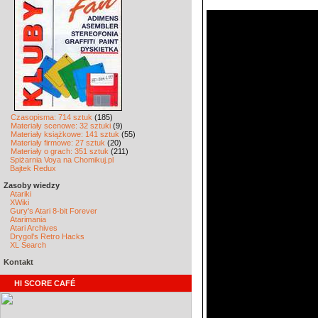
Czasopisma: 714 sztuk
(185)
Materiały scenowe: 32 sztuki
(9)
Materiały książkowe: 141 sztuk
(55)
Materiały firmowe: 27 sztuk
(20)
Materiały o grach: 351 sztuk
(211)
Spiżarnia Voya na Chomikuj.pl
Bajtek Redux
Zasoby wiedzy
Atariki
XWiki
Gury's Atari 8-bit Forever
Atarimania
Atari Archives
Drygol's Retro Hacks
XL Search
Kontakt
HI SCORE CAFÉ