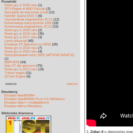
Poradniki
Nowe gry w 2026 roku
(1)
SFX-Engine w MAD Pascalu
(3)
Narzędzie do tworzenia scrolli
(12)
Kartridż Sparta DOS X
(6)
Usprawnienia magnetofonu XC12
(12)
Konserwacja stacji dysków 1050
(19)
Konserwacja magnetofonu XC12
(15)
Nowe gry w 2020 roku
(2)
Nowe gry w 2019 roku
(35)
Nowe gry w 2017 roku
(3)
Larek pokazuje
(40)
Emulacja ZX Spectrum na VBXE
(26)
Nowe gry w 2016 roku
(7)
Nowe gry w 2015 roku
(4)
Partycjonowanie karty SIDE (APT/FAT16/FAT32)
(1)
BMPVIEW
(34)
Atari ST dla opornych
(75)
Nowe gry w 2014 roku
(19)
Tritone engine
(11)
QChan Engine
(6)
nowsze
starsze
Emulatory
Emulator Atari800Win
Emulator Atari800Win PLus 4.0 (Windows)
Emulator Atari++ (multiplatform)
Emulator Altirra (Windows)
Biblioteka Atarowca
3.
Zoltar-X
o stworzeniu nowe