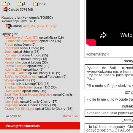
Y
Z
inne
Całość 3074 MB
Katalog gier (konwencja TOSEC)
Aktualizacja: 2021-07-11
Całość
,
md5
sha
(
7-Zip
,
TUGZip
)
Opisy gier
"Old Towers" (Atari ST)
opisał Misza (19)
Submarine Commander
opisał Kaz (36)
Frogs
opisał Xeen (0)
Choplifter!
opisał Urborg (0)
Joust
opisał Urborg (17)
komentarzy: 4
Commando
opisał Urborg (35)
Mario Bros
opisał Urborg (13)
_rock
Xenophobe
opisał Urborg (36)
Robbo Forever
opisał tbxx (16)
Pytanie do Sofii.. rozu
Kolony 2106
opisał tbxx (3)
wyprowadzenia micro hdmi lu
Archon II: Adept
opisał Urborg/TDC (9)
Czy moze Sofia w jakis spos
Spitfire Ace/Hellcat Ace
opisał Farscape (9)
Pozdr
Wyspa
opisał Kaz (9)
Archon
opisał Urborg/TDC (16)
PS u mnie sofia juz siedzi w A
The Last Starfighter
opisał TDC (30)
Dwie Wieże
opisał Muffy (19)
t27
@
Basil The Great Mouse Detective
opisał Charlie
Cherry (125)
> o ile to nie xl, to w ogóle t
Inny Świat
opisał Charlie Cherry (17)
Inspektor
opisał Charlie Cherry (19)
jhusak
Grand Prix Simulator
opisał Charlie Cherry (16)
Kkris robił/robi taką płytecz
«« nowsze
starsze »»
_rock
Wewnętrzne/Internals
.. to już kolejne upgrady.. 
odbyć z poziomu GTIA (Sofii).