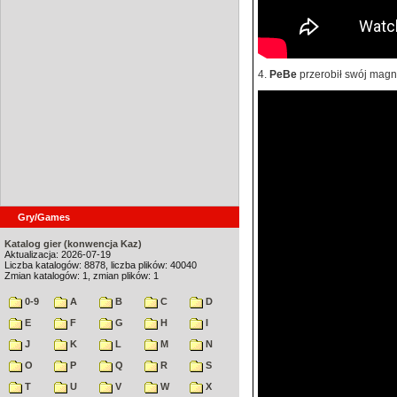
4.
PeBe
przerobił swój magne
Gry/Games
Katalog gier (konwencja Kaz)
Aktualizacja: 2026-07-19
Liczba katalogów: 8878, liczba plików: 40040
Zmian katalogów: 1, zmian plików: 1
0-9
A
B
C
D
E
F
G
H
I
J
K
L
M
N
O
P
Q
R
S
T
U
V
W
X