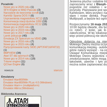
Jesienna plucha i ostatnie l
Poradniki
zapraszamy wraz z
Blasph
Nowe gry w 2026 roku
(1)
pogodzie niż ostatnio i w
SFX-Engine w MAD Pascalu
(3)
przyrody. Planowane jest sp
Narzędzie do tworzenia scrolli
(12)
Kamilosem, który przyleci 
Kartridż Sparta DOS X
(6)
stare i nowe demka. Pog
Usprawnienia magnetofonu XC12
(12)
Multijoya8, a będzie też ogni
Konserwacja stacji dysków 1050
(19)
Konserwacja magnetofonu XC12
(15)
Rozpoczynamy
16 maja 202
Nowe gry w 2020 roku
(2)
10:00 będzie otwarte, dla ty
Nowe gry w 2019 roku
(35)
co robić). Z kolei, jak
Nowe gry w 2017 roku
(3)
zakończenia. W tej lokaliza
Larek pokazuje
(40)
więc przed północą nie skoń
Emulacja ZX Spectrum na VBXE
(26)
Nowe gry w 2016 roku
(7)
Odnośnie dotarcia na mie
Nowe gry w 2015 roku
(4)
Mokrego Dwóru można oczyw
Partycjonowanie karty SIDE (APT/FAT16/FAT32)
komunikacją miejską - autobu
(1)
gdzie należy wysiąść - na o
BMPVIEW
(34)
Uwaga! Komunikacja miejsk
Atari ST dla opornych
(75)
Mokrego Dworu wyjeżdża o
Nowe gry w 2014 roku
(19)
zmotoryzowane, które mogą p
Tritone engine
(11)
taksówek, uberów i tym p
QChan Engine
(6)
można sobie zaplanować doja
nowsze
starsze
Emulatory
Emulator Atari800Win
Emulator Atari800Win PLus 4.0 (Windows)
Emulator Atari++ (multiplatform)
Emulator Altirra (Windows)
Biblioteka Atarowca