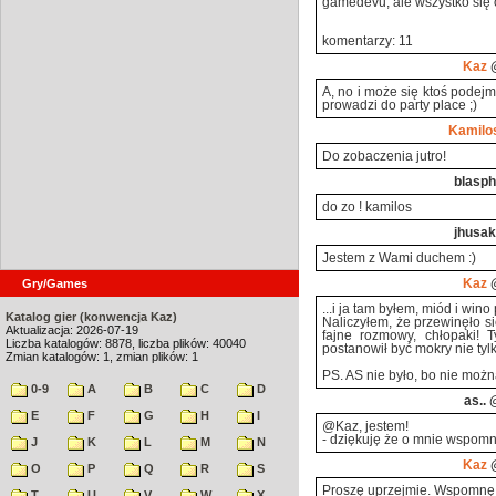
gamedevu, ale wszystko się
komentarzy: 11
Kaz
@
A, no i może się ktoś podejm
prowadzi do party place ;)
Kamilo
Do zobaczenia jutro!
blasph
do zo ! kamilos
jhusak
Jestem z Wami duchem :)
Gry/Games
Kaz
@
...i ja tam byłem, miód i wino 
Katalog gier (konwencja Kaz)
Naliczyłem, że przewinęło si
Aktualizacja: 2026-07-19
fajne rozmowy, chłopaki! 
Liczba katalogów: 8878, liczba plików: 40040
postanowił być mokry nie tyl
Zmian katalogów: 1, zmian plików: 1
PS. AS nie było, bo nie możn
0-9
A
B
C
D
as..
@
E
F
G
H
I
@Kaz, jestem!
- dziękuję że o mnie wspomni
J
K
L
M
N
Kaz
@
O
P
Q
R
S
Proszę uprzejmie. Wspomnę j
T
U
V
W
X