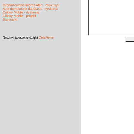
Organizowanie imprez Atari - dyskusja
Atari demoscene database - dyskusja
Colony Mobile - dyskusja
Colony Mobile - projekt
Statystyki
Nowinki
tworzone dzięki
CuteNews