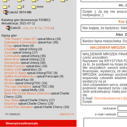
as..
@
Y
Z
inne
Dzięki ;) Ja się nie jesz
Całość 3074 MB
motywujesz ;)
Katalog gier (konwencja TOSEC)
Kaz
@
Aktualizacja: 2021-07-11
Całość
,
Nie wątpię, że będziesz. Nikt 
md5
sha
(
7-Zip
,
TUGZip
)
Alex_
Opisy gier
"Old Towers" (Atari ST)
opisał Misza (19)
Bardzo fajna miejscówka. Dzi
Submarine Commander
opisał Kaz (36)
Frogs
opisał Xeen (0)
WALDEMAR MROZEK 
Choplifter!
opisał Urborg (0)
Joust
opisał Urborg (17)
WALDEMAR MROZEK FINA
Commando
opisał Urborg (35)
cześć wszystkim
Mario Bros
opisał Urborg (13)
Nazywam się KRYSTYNA FORM
Xenophobe
opisał Urborg (36)
za to, że postawił na moj
Robbo Forever
opisał tbxx (16)
We wszystkich swoich potrz
Kolony 2106
opisał tbxx (3)
finansowe, wystarczy, że s
Archon II: Adept
opisał Urborg/TDC (9)
MROZEK polskiego pochodze
Spitfire Ace/Hellcat Ace
opisał Farscape (9)
wspaniały człowiek właśni
Wyspa
opisał Kaz (9)
wystarczy na ja
Archon
opisał Urborg/TDC (16)
Jest człowiekiem serca, dzi
The Last Starfighter
opisał TDC (30)
podnieść standard życia i za
Dwie Wieże
opisał Muffy (19)
Jeśli potrzebujesz małej poż
Basil The Great Mouse Detective
opisał Charlie
się.
Cherry (125)
E-mail:
mrozekwaldemar1@g
Inny Świat
opisał Charlie Cherry (17)
Dzięki
Inspektor
opisał Charlie Cherry (19)
Grand Prix Simulator
opisał Charlie Cherry (16)
nickname
«« nowsze
starsze »»
e-mail / website
Wewnętrzne/Internals