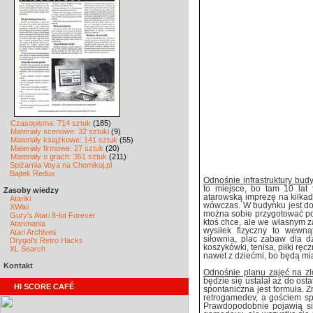
Czasopisma: 714 sztuk
(185)
Materiały scenowe: 32 sztuki
(9)
Materiały książkowe: 141 sztuk
(55)
Materiały firmowe: 27 sztuk
(20)
Materiały o grach: 351 sztuk
(211)
Spiżarnia Voya na Chomikuj.pl
Bajtek Redux
Odnośnie infrastruktury budy
to miejsce, bo tam 10 lat 
Zasoby wiedzy
atarowską imprezę na kilkadz
Atariki
wówczas. W budynku jest dost
XWiki
można sobie przygotować posi
Gury's Atari 8-bit Forever
ktoś chce, ale we własnym za
Atarimania
wysiłek fizyczny to wewnąt
Atari Archives
siłownia, plac zabaw dla d
Drygol's Retro Hacks
koszykówki, tenisa, piłki rę
XL Search
nawet z dziećmi, bo będą mi
Kontakt
Odnośnie planu zajęć na zl
będzie się ustalał aż do osta
HI SCORE CAFÉ
spontaniczna jest formuła.
retrogamedev, a gościem s
Prawdopodobnie pojawią się