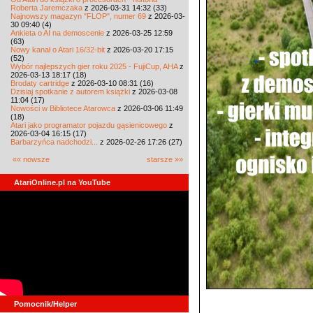
Roberta Jaremczaka
z 2026-03-31 14:32 (33)
Najnowszy magazyn "FLOP", numer 69
z 2026-03-
30 09:40 (4)
Ankieta o AI na demoscenie
z 2026-03-25 12:59
(63)
Nowy kanał o Atari 16/32-bit
z 2026-03-20 17:15
(52)
Wybór najlepszych gier roku 2025 - FujiCup, AHA
z
2026-03-13 18:17 (18)
Brodaty cartridge
z 2026-03-10 08:31 (16)
Dzisiaj spotkanie z autorem książki
z 2026-03-08
11:04 (17)
Nowości w Bibliotece Atarowca
z 2026-03-06 11:49
(18)
Atari jako programator pojazdu gąsienicowego
z
2026-03-04 16:15 (17)
Barbarzyńca nadchodzi...
z 2026-02-26 17:26 (27)
«« nowsze
starsze »»
AtariOnline.pl na YouTube
Pomocnik/Helper