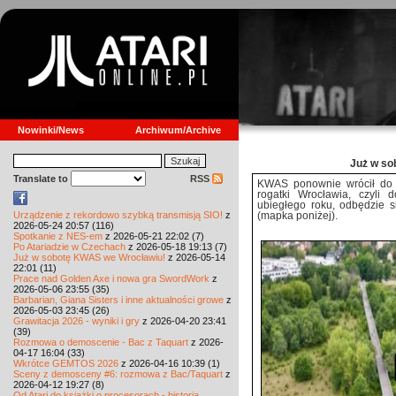
Nowinki/News
Archiwum/Archive
Już w so
Translate to
RSS
KWAS ponownie wrócił do ma
rogatki Wrocławia, czyli
ubiegłego roku, odbędzie s
Urządzenie z rekordowo szybką transmisją SIO!
z
(mapka poniżej).
2026-05-24 20:57 (116)
Spotkanie z NES-em
z 2026-05-21 22:02 (7)
Po Atariadzie w Czechach
z 2026-05-18 19:13 (7)
Już w sobotę KWAS we Wrocławiu!
z 2026-05-14
22:01 (11)
Prace nad Golden Axe i nowa gra SwordWork
z
2026-05-06 23:55 (35)
Barbarian, Giana Sisters i inne aktualności growe
z
2026-05-03 23:45 (26)
Grawitacja 2026 - wyniki i gry
z 2026-04-20 23:41
(39)
Rozmowa o demoscenie - Bac z Taquart
z 2026-
04-17 16:04 (33)
Wkrótce GEMTOS 2026
z 2026-04-16 10:39 (1)
Sceny z demosceny #6: rozmowa z Bac/Taquart
z
2026-04-12 19:27 (8)
Od Atari do książki o procesorach - historia