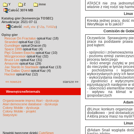
ATASCII nie zna jednomyś
Y
Z
inne
właśnie z niej rodzi się harm
Całość 3074 MB
Linux
Katalog gier (konwencja TOSEC)
Kreska jednej pracy, dość m
Aktualizacja: 2021-07-11
Weryfikuje ie to jakoś?
Całość
,
md5
sha
(
7-Zip
,
TUGZip
)
Comisión de Gob
Opisy gier
Oczywiście. Sprawujemy piec
Rescue On Fractalus
opisał Kaz (18)
prace na podstawie prawa
Stranded
opisał Kaz (11)
pod kątem:
Gunslinger
opisał Dracon (5)
Space 1999
opisał Kaz (4)
- spójności i zrównoważenia
Pięć Gówien Eepcha
opisał Kaz (10)
- poziomu emisji zanieczyszc
Mózgprocesor
opisał Kaz (32)
procesu twórczego
Bruce Lee
opisał Kaz (31)
- ilości energii zużytej w p
Amaurote
opisał Kaz (29)
do nieczystej w tymże proces
Jax Stardo In Starblade
opisał Kaz (13)
- pochodzenia i legalno
The Dallas Quest
opisał Kaz (4)
wykorzystanych przy ich two
Hacker
opisał Kaz (12)
- wykorzystania niedozwolon
- zgodności z wytycznymi 
«« nowsze
starsze »»
egzystujących następnie w sf
- obecności elementów mowy 
Wewnętrzne/Internals
- wpływu na klimat w p
gospodarczych
Organizowanie imprez Atari - dyskusja
Adam
Atari demoscene database - dyskusja
Colony Mobile - dyskusja
@Linux: konkurs organizuje k
Colony Mobile - projekt
dodatkowo - jest doświadczo
Statystyki
A którą pracę masz na myśli
Linux
@Adam Snail wygląda dość 
Nowinki
tworzone dzięki
CuteNews
bardzo zdolny.