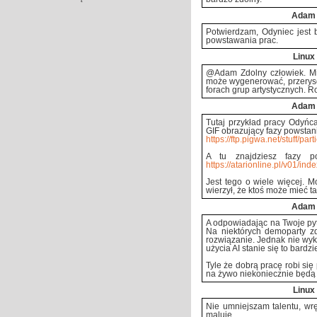
Adam
Potwierdzam, Odyniec jest b
powstawania prac.
Linux
@Adam Zdolny człowiek. Mi
może wygenerować, przeryso
forach grup artystycznych. R
Adam
Tutaj przykład pracy Odyńc
GIF obrazujący fazy powstan
https://ftp.pigwa.net/stuff/part
A tu znajdziesz fazy po
https://atarionline.pl/v01/ind
Jest tego o wiele więcej. 
wierzył, że ktoś może mieć tal
Adam
A odpowiadając na Twoje pyt
Na niektórych demoparty zd
rozwiązanie. Jednak nie wy
użycia AI stanie się to bardzi
Tyle że dobrą pracę robi się
na żywo niekoniecznie będą 
Linux
Nie umniejszam talentu, wr
maluję.