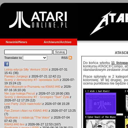
Nowinki/News
Archiwum/Archive
ATASCII
Translate to
RSS
Do końca wtorku
11 listopa
konkursu ATASCII Compo, ab
Letnia edycja Silly Venture 2026
z 2026-07-31
standardowym zestawie znak
15:41 (36)
Pamięci Jurgiego
z 2026-07-21 12:42 (1)
Prace spłynęły w 2 kategor
Sceny z demosceny #7: opowiada SuN
z 2026-07-
kolorowej. W tej drugiej, p
19 15:24 (2)
ocena punktowa nie będzie
Atari Muzeum w Poznaniu na KWAS #40
z 2026-
07-16 16:10 (4)
Nie żyje kolega Pecuś
z 2026-07-13 18:00 (30)
Sceny z demosceny #7 - Grzegorz "Sun" Żyła
z
2026-07-12 17:29 (12)
Lost Party 2026 nadchodzi
z 2026-07-08 15:28
(23)
Pan Zenon i Atari na KWAS #40
z 2026-07-07 13:25
(7)
Spotkanie z redakcją "The Voice"
z 2026-07-04
07:42 (9)
KWAS #40 live
z 2026-06-27 12:53 (167)
Spotkanie z grupą USSR
z 2026-06-26 19:36 (11)