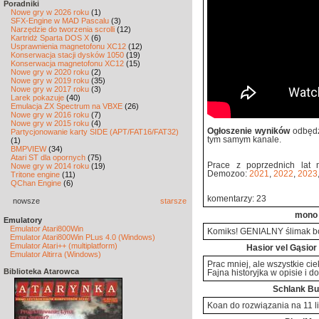
Poradniki
Nowe gry w 2026 roku
(1)
SFX-Engine w MAD Pascalu
(3)
Narzędzie do tworzenia scrolli
(12)
Kartridż Sparta DOS X
(6)
Usprawnienia magnetofonu XC12
(12)
Konserwacja stacji dysków 1050
(19)
Konserwacja magnetofonu XC12
(15)
Nowe gry w 2020 roku
(2)
Nowe gry w 2019 roku
(35)
Nowe gry w 2017 roku
(3)
Larek pokazuje
(40)
Emulacja ZX Spectrum na VBXE
(26)
Nowe gry w 2016 roku
(7)
Nowe gry w 2015 roku
(4)
Ogłoszenie wyników
odbędz
Partycjonowanie karty SIDE (APT/FAT16/FAT32)
tym samym kanale.
(1)
BMPVIEW
(34)
Atari ST dla opornych
(75)
Prace z poprzednich la
Nowe gry w 2014 roku
(19)
Demozoo:
2021
,
2022
,
2023
Tritone engine
(11)
QChan Engine
(6)
komentarzy: 23
nowsze
starsze
mono
Emulatory
Emulator Atari800Win
Komiks! GENIALNY ślimak bo
Emulator Atari800Win PLus 4.0 (Windows)
Emulator Atari++ (multiplatform)
Hasior vel Gąsior
Emulator Altirra (Windows)
Prac mniej, ale wszystkie cie
Biblioteka Atarowca
Fajna historyjka w opisie i 
Schlank B
Koan do rozwiązania na 11 l