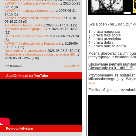
KWAS #40 - zabierzcie Atari Portfolio!
z 2026-06-23
08:12 (0)
KWAS #40 - naprawa retrosprzętu
z 2026-06-21
17:15 (1)
Sceny z demosceny #7 z Bigerem i MBR
z 2026-
06-19 22:08 (0)
Skala ocen - od 1 do 5 punk
Atari Floppy Image Toolkit
z 2026-06-17 13:51 (9)
Spotkanie online z grupą LST
z 2026-06-16 16:32
1 - praca najgorsza
(16)
2 - praca taka sobie
Recoil zintegrowany z macOS
z 2026-06-13 21:34
3 - praca przeciętna
(5)
4 - praca dobra
KWAS #40 odbędzie się w Katowicach
z 2026-06-
5 - praca bardzo dobra
07 17:59 (25)
Commodore po atarowsku
z 2026-05-28 21:50 (21)
Można głosować całymi punkt
Urządzenie z rekordowo szybką transmisją SIO!
z
precyzyjnego, z dokładnością
2026-05-24 20:57 (116)
Głosowanie pełnymi punktam
«« nowsze
starsze »»
Głosowanie co 0,1 pkt (1-5)
:
Przypominamy, że ostateczn
AtariOnline.pl na YouTube
kilkuosobowego jury. Więc
tutaj
.
Filmik z oficjalnej prezentac
Pomocnik/Helper