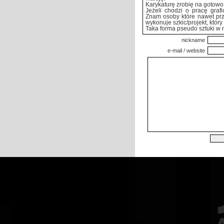
Karykaturę zrobię na gotowo
Jeżeli chodzi o pracę grafi
Znam osoby które nawet przy
wykonuje szkic/projekt, który
Taka forma pseudo sztuki w 
nickname
e-mail / website