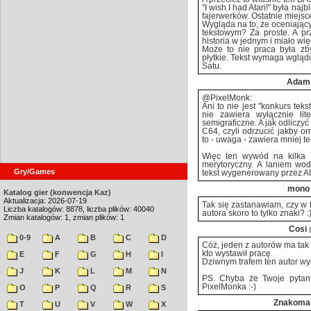
"I wish I had Atari!" była naj
fajerwerków. Ostatnie miejsc
Wygląda na to, że oceniający
tekstowym? Za proste. A prze
historia w jednym i miało więc
Może to nie praca była zbyt
płytkie. Tekst wymaga wglądu
Satu.
Adam
@PixelMonk:
Ani to nie jest "konkurs tek
nie zawiera wyłącznie lite
semigraficzne. A jak odliczy
C64, czyli odrzucić jakby o
to - uwaga - zawiera mniej t
Więc ten wywód na kilka a
merytoryczny. A laniem wo
Gry/Games
tekst wygenerowany przez AI 
mono
Katalog gier (konwencja Kaz)
Aktualizacja: 2026-07-19
Tak się zastanawiam, czy w 
Liczba katalogów: 8878, liczba plików: 40040
autora skoro to tylko znaki? :
Zmian katalogów: 1, zmian plików: 1
Cosi
0-9
A
B
C
D
Cóż, jeden z autorów ma tak 
kto wystawił pracę.
E
F
G
H
I
Dziwnym trafem ten autor wy
J
K
L
M
N
PS. Chyba że Twoje pytani
PixelMonka :-)
O
P
Q
R
S
Znakoma
T
U
V
W
X