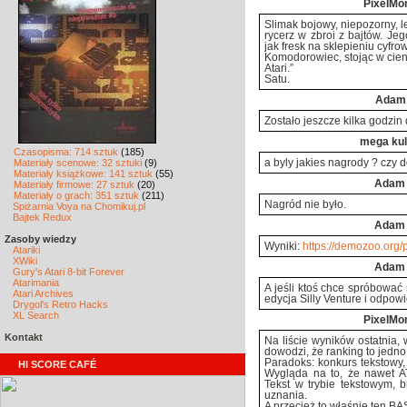
PixelMo
Ślimak bojowy, niepozorny, l
rycerz w zbroi z bajtów. Je
jak fresk na sklepieniu cyfrow
Komodorowiec, stojąc w cieni
Atari.”
Satu.
Adam
Zostało jeszcze kilka godzi
mega ku
Czasopisma: 714 sztuk
(185)
Materiały scenowe: 32 sztuki
(9)
a byly jakies nagrody ? czy 
Materiały książkowe: 141 sztuk
(55)
Adam
Materiały firmowe: 27 sztuk
(20)
Materiały o grach: 351 sztuk
(211)
Nagród nie było.
Spiżarnia Voya na Chomikuj.pl
Bajtek Redux
Adam
Zasoby wiedzy
Wyniki:
https://demozoo.org/
Atariki
XWiki
Adam
Gury's Atari 8-bit Forever
Atarimania
A jeśli ktoś chce spróbować 
Atari Archives
edycja Silly Venture i odpowi
Drygol's Retro Hacks
XL Search
PixelMo
Kontakt
Na liście wyników ostatnia, 
dowodzi, że ranking to jedno
Paradoks: konkurs tekstowy,
HI SCORE CAFÉ
Wygląda na to, że nawet AT
Tekst w trybie tekstowym, 
uznania.
A przecież to właśnie ten BA