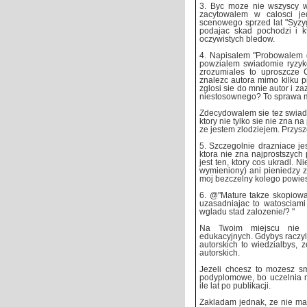
3. Byc moze nie wszyscy w
zacytowalem w calosci j
scenowego sprzed lat "Syzy
podajac skad pochodzi i k
oczywistych bledow.
4. Napisalem "Probowalem do
powzialem swiadomie ryzyko,
zrozumiales to uproszcze 
znalezc autora mimo kilku pr
zglosi sie do mnie autor i 
niestosownego? To sprawa m
Zdecydowalem sie tez swiado
ktory nie tylko sie nie zna n
ze jestem zlodziejem. Przysz
5. Szczegolnie drazniace je
ktora nie zna najprostszych
jest ten, ktory cos ukradl. N
wymieniony) ani pieniedzy z
moj bezczelny kolego powies
6. @"Mature takze skopiowal
uzasadniajac to watosciami
wgladu stad zalozenie/? "
Na Twoim miejscu nie l
edukacyjnych. Gdybys raczyl
autorskich to wiedzialbys, 
autorskich.
Jezeli chcesz to mozesz s
podyplomowe, bo uczelnia 
ile lat po publikacji.
Zakladam jednak, ze nie mas