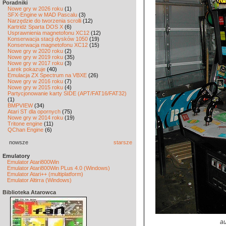
Poradniki
Nowe gry w 2026 roku
(1)
SFX-Engine w MAD Pascalu
(3)
Narzędzie do tworzenia scrolli
(12)
Kartridż Sparta DOS X
(6)
Usprawnienia magnetofonu XC12
(12)
Konserwacja stacji dysków 1050
(19)
Konserwacja magnetofonu XC12
(15)
Nowe gry w 2020 roku
(2)
Nowe gry w 2019 roku
(35)
Nowe gry w 2017 roku
(3)
Larek pokazuje
(40)
Emulacja ZX Spectrum na VBXE
(26)
Nowe gry w 2016 roku
(7)
Nowe gry w 2015 roku
(4)
Partycjonowanie karty SIDE (APT/FAT16/FAT32)
(1)
BMPVIEW
(34)
Atari ST dla opornych
(75)
Nowe gry w 2014 roku
(19)
Tritone engine
(11)
QChan Engine
(6)
nowsze
starsze
Emulatory
Emulator Atari800Win
Emulator Atari800Win PLus 4.0 (Windows)
Emulator Atari++ (multiplatform)
Emulator Altirra (Windows)
Biblioteka Atarowca
a