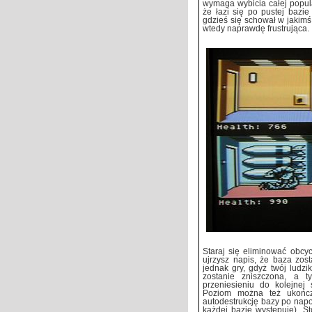
wymaga wybicia całej popula
że łazi się po pustej bazie
gdzieś się schował w jakimś
wtedy naprawdę frustrująca.
Staraj się eliminować obcy
ujrzysz napis, że baza zos
jednak gry, gdyż twój ludz
zostanie zniszczona, a 
przeniesieniu do kolejnej
Poziom można też ukończ
autodestrukcję bazy po napot
każdej bazie występuje). St