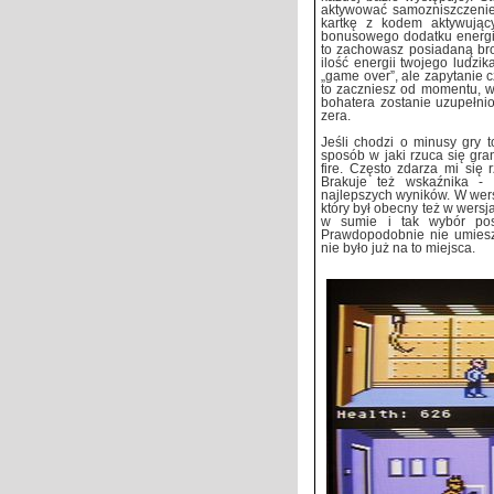
aktywować samozniszczenie,
kartkę z kodem aktywują
bonusowego dodatku energii
to zachowasz posiadaną broń
ilość energii twojego ludzi
„game over”, ale zapytanie c
to zaczniesz od momentu, w
bohatera zostanie uzupełni
zera.
Jeśli chodzi o minusy gry 
sposób w jaki rzuca się gran
fire. Często zdarza mi się
Brakuje też wskaźnika - i
najlepszych wyników. W wersj
który był obecny też w wersj
w sumie i tak wybór pos
Prawdopodobnie nie umiesz
nie było już na to miejsca.