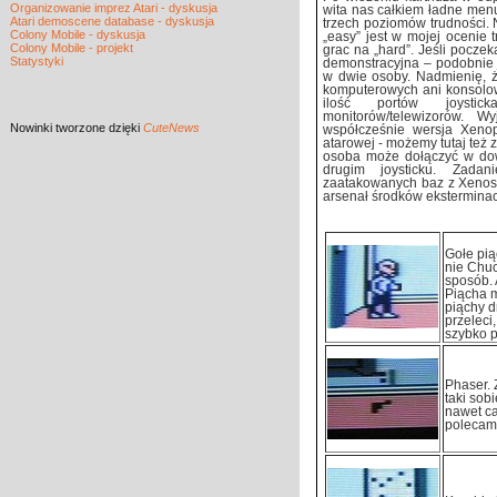
Organizowanie imprez Atari - dyskusja
wita nas całkiem ładne menu
Atari demoscene database - dyskusja
trzech poziomów trudności.
Colony Mobile - dyskusja
„easy” jest w mojej ocenie
Colony Mobile - projekt
grac na „hard”. Jeśli poczek
Statystyki
demonstracyjna – podobnie 
w dwie osoby. Nadmienię, ż
komputerowych ani konsolow
ilość portów joysti
monitorów/telewizorów. W
Nowinki
tworzone dzięki
CuteNews
współcześnie wersja Xenop
atarowej - możemy tutaj też 
osoba może dołączyć w dow
drugim joysticku. Zadan
zaatakowanych baz z Xenos
arsenał środków eksterminacj
Gołe pią
nie Chuc
sposób. 
Piącha m
piąchy d
przeleci
szybko po
Phaser. 
taki sob
nawet ca
polecam 