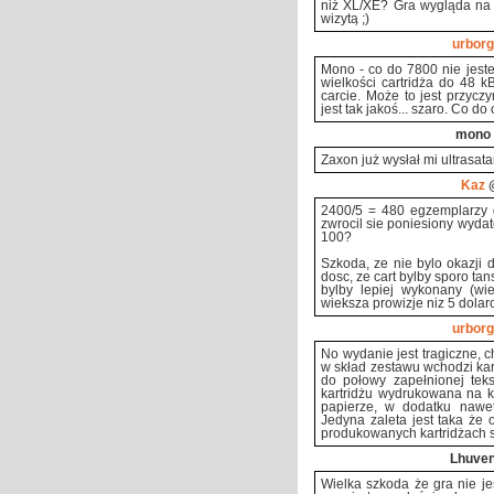
niż XL/XE? Gra wygląda na 
wizytą ;)
urborg
Mono - co do 7800 nie jest
wielkości cartridża do 48 
carcie. Może to jest przycz
jest tak jakoś... szaro. Co d
mono
Zaxon już wysłał mi ultrasat
Kaz
@
2400/5 = 480 egzemplarzy 
zwrocil sie poniesiony wydate
100?
Szkoda, ze nie bylo okazji 
dosc, ze cart bylby sporo tan
bylby lepiej wykonany (wi
wieksza prowizje niz 5 dolaro
urborg
No wydanie jest tragiczne, 
w skład zestawu wchodzi kart
do połowy zapełnionej teks
kartridżu wydrukowana na k
papierze, w dodatku nawet
Jedyna zaleta jest taka że 
produkowanych kartridżach s
Lhuve
Wielka szkoda że gra nie je