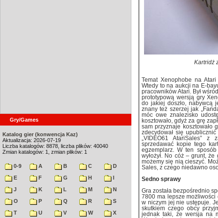
Kartridż 
Temat Xenophobe na Atari 
Wtedy to na aukcji na E-bay
pracowników Atari. Był wśród
prototypową wersją gry Xeno
do jakiej doszło, nabywcą 
znany też szerzej jak „Fanda
móc owe znalezisko udostęp
Gry/Games
kosztowało, gdyż za grę zap
sam przyznaje kosztowało go 
zdecydował się upublicznić
Katalog gier (konwencja Kaz)
„VIDEO61 AtariSales” z 
Aktualizacja: 2026-07-19
sprzedawać kopie tego kar
Liczba katalogów: 8878, liczba plików: 40040
egzemplarz. W ten sposób 
Zmian katalogów: 1, zmian plików: 1
wyłożył. No cóż – grunt, że 
możemy się nią cieszyć. Moż
0-9
A
B
C
D
Sales, z czego niedawno oso
E
F
G
H
I
Sedno sprawy
J
K
L
M
N
Gra została bezpośrednio sp
7800 ma lepsze możliwości g
O
P
Q
R
S
w niczym jej nie ustępuje. J
skutkiem czego obcy przyjm
T
U
V
W
X
jednak taki, że wersja na 