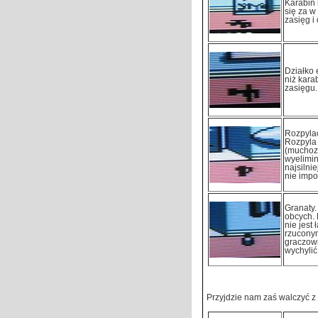
Karabin 
się za w
zasięg i
Działko 
niż kara
zasięgu.
Rozpylac
Rozpyla
(muchozo
wyelimi
najsilni
nie impo
Granaty.
obcych. 
nie jest
rzucony
graczowi
wychylić 
Przyjdzie nam zaś walczyć z