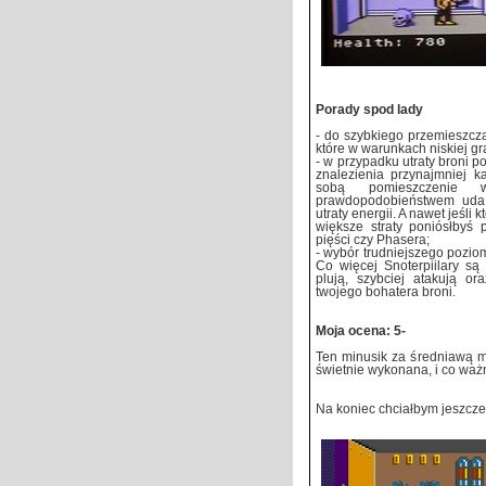
Porady spod lady
- do szybkiego przemieszcz
które w warunkach niskiej gr
- w przypadku utraty broni 
znalezienia przynajmniej k
sobą pomieszczenie
prawdopodobieństwem uda 
utraty energii. A nawet jeśli 
większe straty poniósłbyś 
pięści czy Phasera;
- wybór trudniejszego poziom
Co więcej Snoterpiilary są
plują, szybciej atakują o
twojego bohatera broni.
Moja ocena: 5-
Ten minusik za średniawą mu
świetnie wykonana, i co waż
Na koniec chciałbym jeszcze 