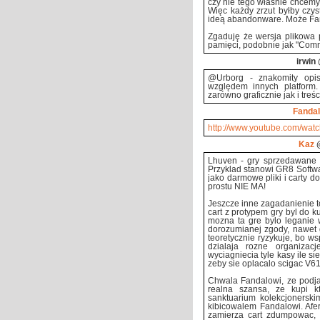
czy nie tego właśnie chcemy
Więc każdy zrzut byłby czy
ideą abandonware. Może Fan
Zgaduję że wersja plikow
pamięci, podobnie jak "Com
irwin
@Urborg - znakomity opis
względem innych platform.
zarówno graficznie jak i treś
Fandal
http://www.youtube.com/wat
Kaz
@
Lhuven - gry sprzedawane o
Przyklad stanowi GR8 Softwar
jako darmowe pliki i carty d
prostu NIE MA!
Jeszcze inne zagadanienie to
cart z protypem gry byl do 
mozna ta gre bylo leganie w
dorozumianej zgody, nawet 
teoretycznie ryzykuje, bo w
dzialaja rozne organizac
wyciagniecia tyle kasy ile si
zeby sie oplacalo scigac V61
Chwala Fandalowi, ze podjal
realna szansa, ze kupi k
sanktuarium kolekcjonerski
kibicowalem Fandalowi. Afer
zamierza cart zdumpowac, 