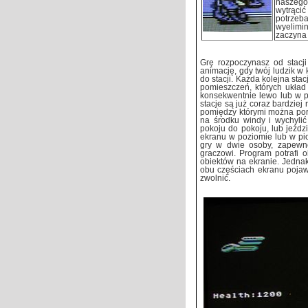
naszego 
wytrącić
potrzeba
wyelimi
zaczyna
Grę rozpoczynasz od stacj
animację, gdy twój ludzik w 
do stacji. Każda kolejna sta
pomieszczeń, których układ 
konsekwentnie lewo lub w p
stacje są już coraz bardziej
pomiędzy którymi można por
na środku windy i wychylić
pokoju do pokoju, lub jeźdz
ekranu w poziomie lub w pio
gry w dwie osoby, zapewn
graczowi. Program potrafi 
obiektów na ekranie. Jedna
obu częściach ekranu pojawi
zwolnić.