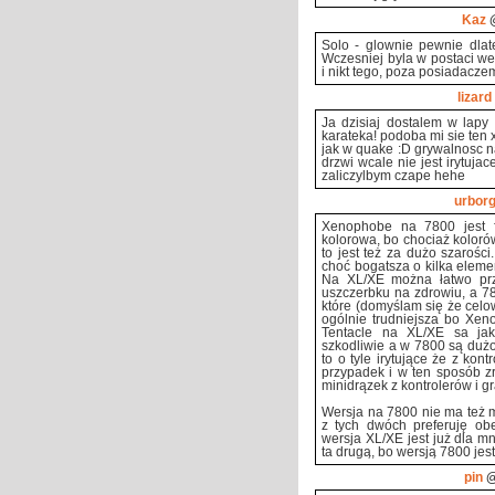
Kaz
@
Solo - glownie pewnie dlat
Wczesniej byla w postaci wer
i nikt tego, poza posiadaczem
lizard
Ja dzisiaj dostalem w lapy
karateka! podoba mi sie ten
jak w quake :D grywalnosc n
drzwi wcale nie jest irytuja
zaliczylbym czape hehe
urbor
Xenophobe na 7800 jest fa
kolorowa, bo chociaż koloró
to jest też za dużo szarośc
choć bogatsza o kilka elemen
Na XL/XE można łatwo prz
uszczerbku na zdrowiu, a 78
które (domyślam się że celow
ogólnie trudniejsza bo Xen
Tentacle na XL/XE sa jaki
szkodliwie a w 7800 są dużo
to o tyle irytujące że z ko
przypadek i w ten sposób zr
minidrązek z kontrolerów i 
Wersja na 7800 nie ma też m
z tych dwóch preferuję ob
wersja XL/XE jest już dla mn
ta drugą, bo wersją 7800 jes
pin
@