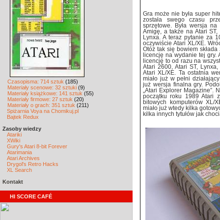
Gra może nie była super hit
została swego czasu prze
sprzętowe. Była wersja n
Amigę, a także na Atari ST,
Lynxa. A teraz pytanie za 1
oczywiście Atari XL/XE. Wró
Otóż tak się bowiem składa 
licencję na wydanie tej gry.
licencję to od razu na wszys
Atari 2600, Atari ST, Lynxa
Atari XL/XE. Ta ostatnia w
miało już w pełni działając
Czasopisma: 714 sztuk
(185)
już wersja finalna gry. Pod
Materiały scenowe: 32 sztuki
(9)
„Atari Explorer Magazine”. N
Materiały książkowe: 141 sztuk
(55)
początku roku 1989 Atari 
Materiały firmowe: 27 sztuk
(20)
bitowych komputerów XL/XE
Materiały o grach: 351 sztuk
(211)
miało już wtedy kilka gotowy
Spiżarnia Voya na Chomikuj.pl
kilka innych tytułów jak ch
Bajtek Redux
Zasoby wiedzy
Atariki
XWiki
Gury's Atari 8-bit Forever
Atarimania
Atari Archives
Drygol's Retro Hacks
XL Search
Kontakt
HI SCORE CAFÉ