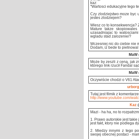
kaz:
"Wartosci edukacyjne tego te
Czy zlodziejstwo moze byc u
jestes zlodziejem?
Wiesz co to konsekwencja? Z
Mature takze skopiowales 
uzasadniajac to watosciami
wgladu stad zalozenie/?
Wczesniej nic do ciebie nie m
Dodam, iz bede to pietnowal 
MaW
Może by zeszli z ceną, jak z
którego link rzucił Fandal s
MaW
Oczywiście chodzi o V61 Atar
urborg
Tutaj jest filmik z komenta
http://www.youtube.com/wat
Kaz
@
Mazi - ha ha, no to rozpatrz
1. Prawo autorskie jest takie
jest fakt, ktory nie podlega dy
2. Miedzy innymi z tego p
swojej obecnej postaci - ma