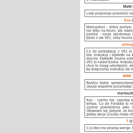
MaW
Listę proponuje przenieść na
Kaz
@
Mariuszbox - dobry pomysl,
nie tylko na forum, ale naw
pomysl - moze sprobowac 
tytulu z rak V61, zeby mozna
urborg
Co do pertraktacji z V61 t
tzw. instrukcji i etykietki 
dolców. Etykietki można sob
V61 to nawet trzeba. Instrukc
chce to mogę udostępnić, al
tej dołączonej instrukcji nie 
MWK
Bardzo ładne sprawozdanie
okazje wspólnie pozamiatać
mariusz
Kaz - czemu nie, zapodaj t
tempa. Co do Fandala to m
szanse powodzenia jako n
Obawiam się jedynie, że kos
gdyby akcja (zrzuta) miała c
T
@2
Czy ktoś ma piracką wersje, t