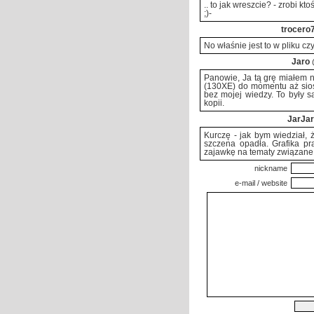
.. to jak wreszcie? - zrobi k
;)-
trocero
No właśnie jest to w pliku cz
Jaro
Panowie, Ja tą grę miałem n
(130XE) do momentu aż sios
bez mojej wiedzy. To były s
kopii.
JarJar
Kurczę - jak bym wiedział, ż
szczena opadła. Grafika pr
zajawkę na tematy związane
nickname
e-mail / website