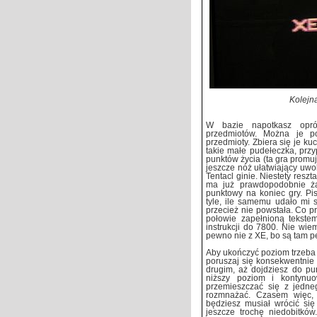
Kolejna
W bazie napotkasz opró
przedmiotów. Można je p
przedmioty. Zbiera się je ku
takie małe pudełeczka, prz
punktów życia (ta gra promuj
jeszcze nóż ułatwiający uwo
Tentacl ginie. Niestety resz
ma już prawdopodobnie ża
punktowy na koniec gry. Pi
tyle, ile samemu udało mi si
przecież nie powstała. Co p
połowie zapełnioną tekste
instrukcji do 7800. Nie wie
pewno nie z XE, bo są tam p
Aby ukończyć poziom trzeba 
poruszaj się konsekwentnie
drugim, aż dojdziesz do pu
niższy poziom i kontynuo
przemieszczać się z jedne
rozmnażać. Czasem więc, 
będziesz musiał wrócić się
jeszcze trochę niedobitków