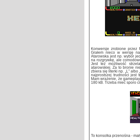
Konwersje zrobione przez f
Grałem nieco w wersję na
Atarowska jest np. wybór je
na rozgrywkę, ale comodowcy
Jest też możliwość strze
atarowskiej. Za to bronie ni
zbiera się literki np. „L” al
najprostszej trudności jes
Mam wrażenie, że gameplay j
180 kB. Trzeba mieć sporo ci
To konsolka przenośna - mały