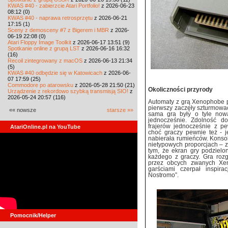
KWAS #40 - zabierzcie Atari Portfolio!
z 2026-06-23
08:12 (0)
KWAS #40 - naprawa retrosprzętu
z 2026-06-21
17:15 (1)
Sceny z demosceny #7 z Bigerem i MBR
z 2026-
06-19 22:08 (0)
Atari Floppy Image Toolkit
z 2026-06-17 13:51 (9)
Spotkanie online z grupą LST
z 2026-06-16 16:32
(16)
Recoil zintegrowany z macOS
z 2026-06-13 21:34
(5)
KWAS #40 odbędzie się w Katowicach
z 2026-06-
07 17:59 (25)
Commodore po atarowsku
z 2026-05-28 21:50 (21)
Okoliczności przyrody
Urządzenie z rekordowo szybką transmisją SIO!
z
2026-05-24 20:57 (116)
Automaty z grą Xenophobe p
pierwszy zaczęły szturmować
«« nowsze
starsze »»
sama gra były o tyle nowa
jednocześnie. Zdolność d
frajerów jednocześnie z pe
AtariOnline.pl na YouTube
choć graczy pewnie też - j
nabierała rumieńców. Konsole
nietypowych proporcjach – 
tym, że ekran gry podzielon
każdego z graczy. Gra rozg
przez obcych zwanych Xen
garściami czerpał inspir
Nostromo”.
Pomocnik/Helper