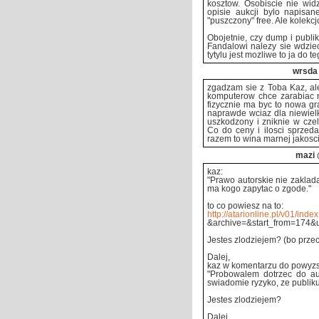
kosztow. Osobiscie nie wi
opisie aukcji bylo napisa
"puszczony" free. Ale kolekcj
Obojetnie, czy dump i publik
Fandalowi nalezy sie wdziec
tytylu jest mozliwe to ja do te
wrsda
zgadzam sie z Toba Kaz, ale
komputerow chce zarabiac n
fizycznie ma byc to nowa gra
naprawde wciaz dla niewielk
uszkodzony i zniknie w czel
Co do ceny i ilosci sprzeda
razem to wina marnej jakosci 
mazi
kaz:
"Prawo autorskie nie zaklad
ma kogo zapytac o zgode."
to co powiesz na to:
http://atarionline.pl/v01/inde
&archive=&start_from=174&
Jestes zlodziejem? (bo przec
Dalej,
kaz w komentarzu do powyz
"Probowalem dotrzec do au
swiadomie ryzyko, ze publiku
Jestes zlodziejem?
Dalej,