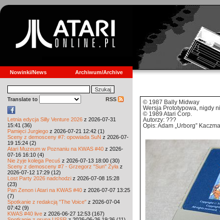
Nowinki/News
Archiwum/Archive
Translate to
RSS
© 1987 Bally Midway
Wersja Prototypowa, nigdy 
© 1989 Atari Corp.
Letnia edycja Silly Venture 2026
z 2026-07-31
Autorzy: ???
15:41 (36)
Opis: Adam „Urborg” Kaczma
Pamięci Jurgiego
z 2026-07-21 12:42 (1)
Sceny z demosceny #7: opowiada SuN
z 2026-07-
19 15:24 (2)
Atari Muzeum w Poznaniu na KWAS #40
z 2026-
07-16 16:10 (4)
Nie żyje kolega Pecuś
z 2026-07-13 18:00 (30)
Sceny z demosceny #7 - Grzegorz "Sun" Żyła
z
2026-07-12 17:29 (12)
Lost Party 2026 nadchodzi
z 2026-07-08 15:28
(23)
Pan Zenon i Atari na KWAS #40
z 2026-07-07 13:25
(7)
Spotkanie z redakcją "The Voice"
z 2026-07-04
07:42 (9)
KWAS #40 live
z 2026-06-27 12:53 (167)
Spotkanie z grupą USSR
z 2026-06-26 19:36 (11)