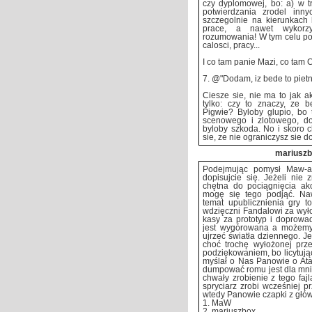
czy dyplomowej, bo: a) w t
potwierdzania zrodel inny
szczegolnie na kierunkach 
prace, a nawet wykorzy
rozumowania! W tym celu pod
calosci, pracy...
I co tam panie Mazi, co tam 
7. @"Dodam, iz bede to pietn
Ciesze sie, nie ma to jak a
tylko: czy to znaczy, ze b
Pigwie? Byloby glupio, bo t
scenowego i zlotowego, d
byloby szkoda. No i skoro 
sie, ze nie ograniczysz sie 
mariusz
Podejmując pomysł Maw-a
dopisujcie się. Jeżeli nie
chętna do pociągnięcia akcj
mogę się tego podjąć. Na
temat upublicznienia gry
wdzięczni Fandalowi za wyło
kasy za prototyp i doprowa
jest wygórowana a możemy 
ujrzeć światła dziennego. Je
choć trochę wyłożonej prze
podziękowaniem, bo licytują
myślał o Nas Panowie o Atar
dumpować romu jest dla mnie
chwały zrobienie z tego fajl
spryciarz zrobi wcześniej 
wtedy Panowie czapki z głów! 
1. MaW
2. mariuszbox