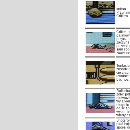
kokon – 
Przynajm
Crittera.
Critter 
pająkowa
przyczep
zaczyna 
pozwolą 
sam sobi
zaawans
Tentacle 
zasadzie
cię złap
uwolnić.
być nóż.
Rollerba
żółw, pot
niewrażl
wyjątkie
niego to
od ścian
wyelimin
wtedy os
Snoterpi
pluć tru
sporej o