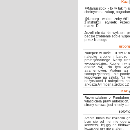
Kaz
@
@Mariuszbox - to w takim ra
chetnych na zakup, pogadam
@Urborg - watpie, zeby V61 
z instrukcji i etykietki. Pr
marze :D
Jezeli nie da sie wykupic p
bedzie zrobienie sobie wspol
przez Nostego.
urborg
Nalepek w ilości 10 sztuk 
nalepkę zrobiłem bardzo p
profesjonalnego. Nosty zre
wypowiedzieć. Kupiłem w s
arkusz A4). Na tym wyd
atramentowej. Miałem też 
samoprzylepnej - nie pamię
kupowane na sztuki. Na wy
nożyczkami i nalepiłem na
arkusza A4 można zrobić 12 n
Kaz
@
Rozmawialem z Fandalem, 
wlasciciela praw autorskich,
strony sprawa jest nistety za
solo/n
Atarka miala tak kozacka gr
bym sie od niej nie oderwa
konwersji tej gry na 8bitow
kozackiej gry nie znalem.