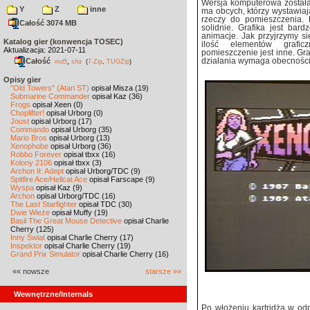
Wersja komputerowa została 
Y
Z
inne
ma obcych, którzy wystawiaj
rzeczy do pomieszczenia.
Całość 3074 MB
solidnie. Grafika jest bar
animacje. Jak przyjrzymy s
Katalog gier (konwencja TOSEC)
ilość elementów grafic
Aktualizacja: 2021-07-11
pomieszczenie jest inne. Gra
Całość
,
działania wymaga obecnośc
md5
sha
(
7-Zip
,
TUGZip
)
Opisy gier
"Old Towers" (Atari ST)
opisał Misza (19)
Submarine Commander
opisał Kaz (36)
Frogs
opisał Xeen (0)
Choplifter!
opisał Urborg (0)
Joust
opisał Urborg (17)
Commando
opisał Urborg (35)
Mario Bros
opisał Urborg (13)
Xenophobe
opisał Urborg (36)
Robbo Forever
opisał tbxx (16)
Kolony 2106
opisał tbxx (3)
Archon II: Adept
opisał Urborg/TDC (9)
Spitfire Ace/Hellcat Ace
opisał Farscape (9)
Wyspa
opisał Kaz (9)
Archon
opisał Urborg/TDC (16)
The Last Starfighter
opisał TDC (30)
Dwie Wieże
opisał Muffy (19)
Basil The Great Mouse Detective
opisał Charlie
Cherry (125)
Inny Świat
opisał Charlie Cherry (17)
Inspektor
opisał Charlie Cherry (19)
Grand Prix Simulator
opisał Charlie Cherry (16)
«« nowsze
starsze »»
Wewnętrzne/Internals
Po włożeniu kartridża w od