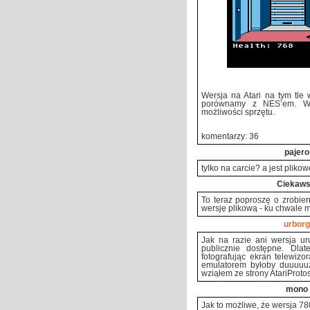
Wersja na Atari na tym tle
porównamy z NES’em. W 
możliwości sprzętu.
komentarzy: 36
pajero
tylko na carcie? a jest pliko
Ciekaws
To teraz poproszę o zrobie
wersję plikową - ku chwale ma
urborg
Jak na razie ani wersja u
publicznie dostępne. Dla
fotografując ekran telewiz
emulatorem byłoby duuuuuż
wziąłem ze strony AtariProtos
mono
Jak to możliwe, że wersja 78