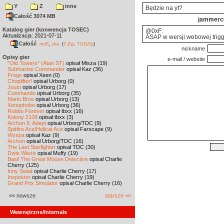
Y
Z
inne
Będzie na yt?
Całość 3074 MB
jammerc
Katalog gier (konwencja TOSEC)
@0xF:
Aktualizacja: 2021-07-11
ASAP w wersji webowej trig
Całość
,
md5
sha
(
7-Zip
,
TUGZip
)
nickname
Opisy gier
e-mail / website
"Old Towers" (Atari ST)
opisał Misza (19)
Submarine Commander
opisał Kaz (36)
Frogs
opisał Xeen (0)
Choplifter!
opisał Urborg (0)
Joust
opisał Urborg (17)
Commando
opisał Urborg (35)
Mario Bros
opisał Urborg (13)
Xenophobe
opisał Urborg (36)
Robbo Forever
opisał tbxx (16)
Kolony 2106
opisał tbxx (3)
Archon II: Adept
opisał Urborg/TDC (9)
Spitfire Ace/Hellcat Ace
opisał Farscape (9)
Wyspa
opisał Kaz (9)
Archon
opisał Urborg/TDC (16)
The Last Starfighter
opisał TDC (30)
Dwie Wieże
opisał Muffy (19)
Basil The Great Mouse Detective
opisał Charlie
Cherry (125)
Inny Świat
opisał Charlie Cherry (17)
Inspektor
opisał Charlie Cherry (19)
Grand Prix Simulator
opisał Charlie Cherry (16)
«« nowsze
starsze »»
Wewnętrzne/Internals