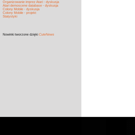
Organizowanie imprez Atari - dyskusja
Atari demoscene database - dyskusja
Colony Mobile - dyskusja
Colony Mobile - projekt
Statystyki
Nowinki
tworzone dzięki
CuteNews