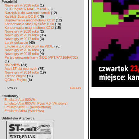
Poradniki
Nowe gry w 2026 roku
(1)
SFX-Engine w MAD Pascalu
(3)
Narzędzie do tworzenia scrolli
(12)
Kartridż Sparta DOS X
(6)
Usprawnienia magnetofonu XC12
(12)
Konserwacja stacji dysków 1050
(19)
Konserwacja magnetofonu XC12
(15)
Nowe gry w 2020 roku
(2)
Nowe gry w 2019 roku
(35)
Nowe gry w 2017 roku
(3)
Larek pokazuje
(40)
Emulacja ZX Spectrum na VBXE
(26)
Nowe gry w 2016 roku
(7)
Nowe gry w 2015 roku
(4)
Partycjonowanie karty SIDE (APT/FAT16/FAT32)
(1)
BMPVIEW
(34)
Atari ST dla opornych
(75)
Nowe gry w 2014 roku
(19)
Tritone engine
(11)
QChan Engine
(6)
nowsze
starsze
Emulatory
Emulator Atari800Win
Emulator Atari800Win PLus 4.0 (Windows)
Emulator Atari++ (multiplatform)
Emulator Altirra (Windows)
Biblioteka Atarowca