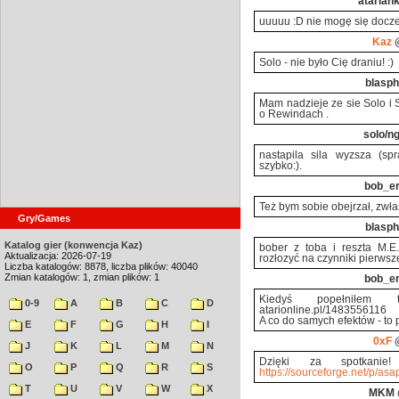
atarian
uuuuu :D nie mogę się docze
Kaz
@
Solo - nie było Cię draniu! :)
blasph
Mam nadzieje ze sie Solo i S
o Rewindach .
solo/n
nastapila sila wyzsza (spr
szybko:).
bob_e
Też bym sobie obejrzał, zwła
Gry/Games
blasph
Katalog gier (konwencja Kaz)
bober z toba i reszta M.E
Aktualizacja: 2026-07-19
rozłozyć na czynniki pierws
Liczba katalogów: 8878, liczba plików: 40040
Zmian katalogów: 1, zmian plików: 1
bob_e
Kiedyś popełniłem t
0-9
A
B
C
D
atarionline.pl/1483556116
A co do samych efektów - to 
E
F
G
H
I
0xF
@
J
K
L
M
N
Dzięki za spotkani
O
P
Q
R
S
https://sourceforge.net/p/as
T
U
V
W
X
MKM