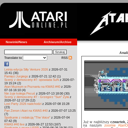
Nowinki/News
Archiwum/Archive
Anal
Translate to
RSS
Letnia edycja Silly Venture 2026
z 2026-07-31
15:41 (36)
Pamięci Jurgiego
z 2026-07-21 12:42 (1)
Sceny z demosceny #7: opowiada SuN
z 2026-07-
19 15:24 (2)
Atari Muzeum w Poznaniu na KWAS #40
z 2026-
07-16 16:10 (4)
Nie żyje kolega Pecuś
z 2026-07-13 18:00 (30)
Sceny z demosceny #7 - Grzegorz "Sun" Żyła
z
2026-07-12 17:29 (12)
Lost Party 2026 nadchodzi
z 2026-07-08 15:28
(23)
Pan Zenon i Atari na KWAS #40
z 2026-07-07 13:25
(7)
Spotkanie z redakcją "The Voice"
z 2026-07-04
07:42 (9)
Już w najbliższy
czwartek, 
KWAS #40 live
z 2026-06-27 12:53 (167)
na naszym
zoomie AtariOn
Spotkanie z grupą USSR
z 2026-06-26 19:36 (11)