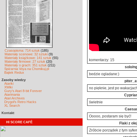
Czasopisma: 714 sztuk
(185)
Materiały scenowe: 32 sztuki
(9)
Materiały książkowe: 141 sztuk
(55)
komentarzy: 15
Materiały firmowe: 27 sztuk
(20)
Materiały o grach: 351 sztuk
(211)
solo/n
Spiżarnia Voya na Chomikuj.pl
Bajtek Redux
bedzie ogladane:)
Zasoby wiedzy
piter_a
Atariki
XWiki
no pięknie, jest po wakacjach
Gury's Atari 8-bit Forever
Atarimania
Cypria
Atari Archives
Drygol's Retro Hacks
świetnie
XL Search
Caesa
Kontakt
Ooooo, postaram się być!
HI SCORE CAFÉ
Flaki z ol
Zróbcie porządek z tym syfe