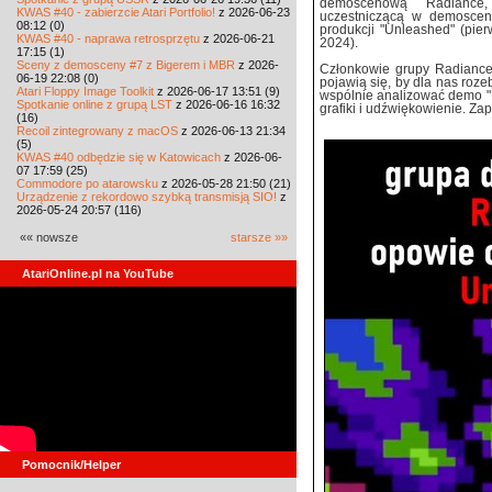
demoscenową Radiance,
KWAS #40 - zabierzcie Atari Portfolio!
z 2026-06-23
uczestniczącą w demoscenie
08:12 (0)
produkcji "Unleashed" (pier
KWAS #40 - naprawa retrosprzętu
z 2026-06-21
2024).
17:15 (1)
Sceny z demosceny #7 z Bigerem i MBR
z 2026-
Członkowie grupy Radiance
06-19 22:08 (0)
pojawią się, by dla nas roz
Atari Floppy Image Toolkit
z 2026-06-17 13:51 (9)
wspólnie analizować demo "U
Spotkanie online z grupą LST
z 2026-06-16 16:32
grafiki i udźwiękowienie. Za
(16)
Recoil zintegrowany z macOS
z 2026-06-13 21:34
(5)
KWAS #40 odbędzie się w Katowicach
z 2026-06-
07 17:59 (25)
Commodore po atarowsku
z 2026-05-28 21:50 (21)
Urządzenie z rekordowo szybką transmisją SIO!
z
2026-05-24 20:57 (116)
«« nowsze
starsze »»
AtariOnline.pl na YouTube
Pomocnik/Helper