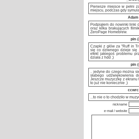
Pierwsze miejsce w pełni 
miejscu, podczas gdy symulat
Adam
Podpiąłem do nowinki linki d
oraz kilka brakujących film
ZeroPage Homebrew.
pin
@
Czapki z głów za "Ruff in T
się co dziwnego dzieje się 
efekt jakiegoś problemu pr
działa z hdd ;)
pin
@
.. jedyne do czego można się
słabego udźwiękowienia dot
Jeszcze muzyczkę z ekranu t
to już nie koniecznie ;)
ccwrc
...to nie o to chodziło w mu
nickname
e-mail / website