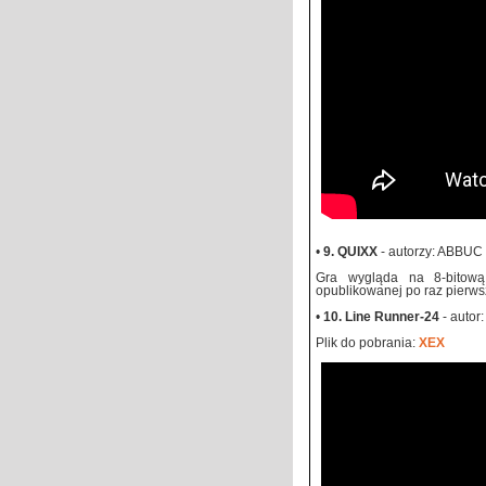
•
9. QUIXX
- autorzy: ABBUC 
Gra wygląda na 8-bitow
opublikowanej po raz pierws
•
10. Line Runner-24
- autor:
Plik do pobrania:
XEX