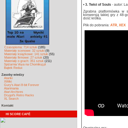
•
3. Twist of Souls
- autor: L
Zgrabna platformówka w st
konwersją takiej gry z 48-
dość krótka.
Plik do pobrania:
ATR
,
XEX
Czasopisma: 714 sztuk
(185)
Materiały scenowe: 32 sztuki
(9)
Materiały książkowe: 141 sztuk
(55)
Materiały firmowe: 27 sztuk
(20)
Materiały o grach: 351 sztuk
(211)
Spiżarnia Voya na Chomikuj.pl
Bajtek Redux
Zasoby wiedzy
Atariki
XWiki
Gury's Atari 8-bit Forever
Atarimania
Atari Archives
Drygol's Retro Hacks
XL Search
Kontakt
HI SCORE CAFÉ