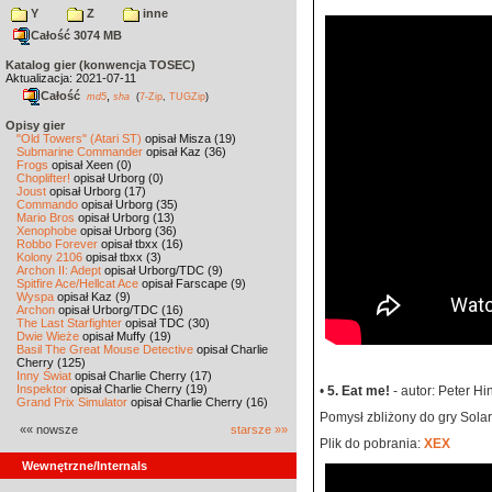
Y
Z
inne
Całość 3074 MB
Katalog gier (konwencja TOSEC)
Aktualizacja: 2021-07-11
Całość
,
md5
sha
(
7-Zip
,
TUGZip
)
Opisy gier
"Old Towers" (Atari ST)
opisał Misza (19)
Submarine Commander
opisał Kaz (36)
Frogs
opisał Xeen (0)
Choplifter!
opisał Urborg (0)
Joust
opisał Urborg (17)
Commando
opisał Urborg (35)
Mario Bros
opisał Urborg (13)
Xenophobe
opisał Urborg (36)
Robbo Forever
opisał tbxx (16)
Kolony 2106
opisał tbxx (3)
Archon II: Adept
opisał Urborg/TDC (9)
Spitfire Ace/Hellcat Ace
opisał Farscape (9)
Wyspa
opisał Kaz (9)
Archon
opisał Urborg/TDC (16)
The Last Starfighter
opisał TDC (30)
Dwie Wieże
opisał Muffy (19)
Basil The Great Mouse Detective
opisał Charlie
Cherry (125)
Inny Świat
opisał Charlie Cherry (17)
Inspektor
opisał Charlie Cherry (19)
•
5. Eat me!
- autor: Peter Hi
Grand Prix Simulator
opisał Charlie Cherry (16)
Pomysł zbliżony do gry Sola
«« nowsze
starsze »»
Plik do pobrania:
XEX
Wewnętrzne/Internals