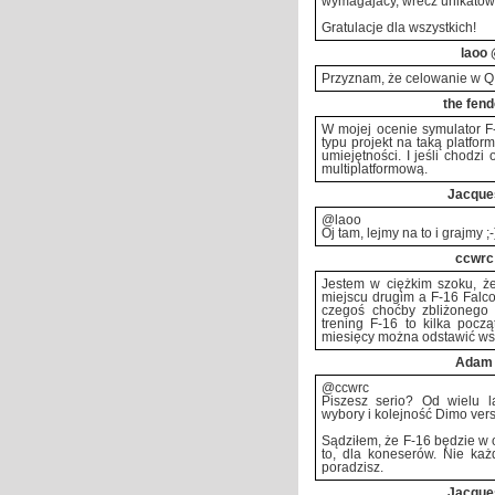
wymagajacy, wrecz unikatowy
Gratulacje dla wszystkich!
laoo
@
Przyznam, że celowanie w Q
the fend
W mojej ocenie symulator F
typu projekt na taką platfo
umiejętności. I jeśli chodzi
multiplatformową.
Jacque
@laoo
Oj tam, lejmy na to i grajmy ;-
ccwrc
Jestem w ciężkim szoku, że
miejscu drugim a F-16 Falco
czegoś choćby zbliżonego 
trening F-16 to kilka poc
miesięcy można odstawić wsz
Adam
@ccwrc
Piszesz serio? Od wielu l
wybory i kolejność Dimo vers
Sądziłem, że F-16 będzie w o
to, dla koneserów. Nie każd
poradzisz.
Jacque