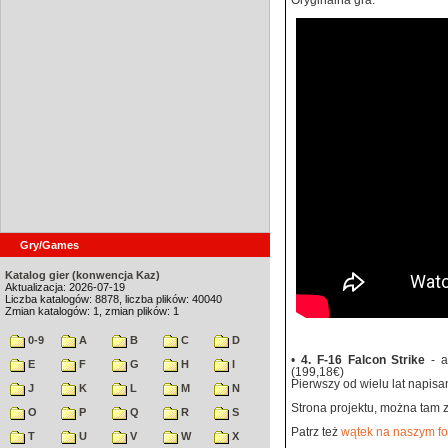
Oryginalna gra:
Gry/Games
Katalog gier (konwencja Kaz)
Aktualizacja: 2026-07-19
Liczba katalogów: 8878, liczba plików: 40040
Zmian katalogów: 1, zmian plików: 1
0-9
A
B
C
D
•
4. F-16 Falcon Strike
- a
E
F
G
H
I
(199,18€)
Pierwszy od wielu lat napisan
J
K
L
M
N
Strona projektu, można tam z
O
P
Q
R
S
Patrz też
wątek na naszym f
T
U
V
W
X