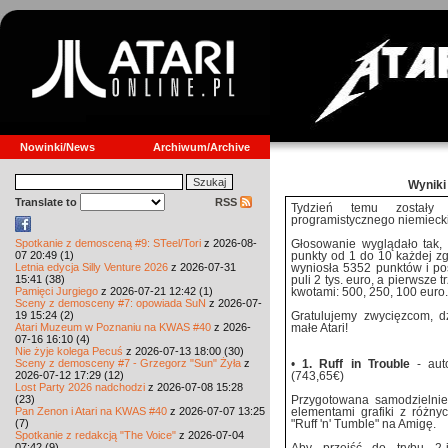
Nowinki/News
Archiwum/Archive
Wyniki
Translate to
RSS
Tydzień temu zostały 
programistycznego niemiec
Spotkanie z demosceną #9: STeel/Tori
z 2026-08-
Głosowanie wyglądało tak, 
07 20:49 (1)
punkty od 1 do 10 każdej z
Letnia edycja Silly Venture 2026
z 2026-07-31
wyniosła 5352 punktów i po
15:41 (38)
puli 2 tys. euro, a pierwsze
Pamięci Jurgiego
z 2026-07-21 12:42 (1)
kwotami: 500, 250, 100 euro.
Sceny z demosceny #7: opowiada SuN
z 2026-07-
19 15:24 (2)
Gratulujemy zwycięzcom, 
Atari Muzeum w Poznaniu na KWAS #40
z 2026-
małe Atari!
07-16 16:10 (4)
Nie żyje kolega Pecuś
z 2026-07-13 18:00 (30)
Sceny z demosceny #7 - Grzegorz "Sun" Żyła
z
•
1. Ruff in Trouble
- auto
2026-07-12 17:29 (12)
(743,65€)
Lost Party 2026 nadchodzi
z 2026-07-08 15:28
(23)
Przygotowana samodzielnie
Pan Zenon i Atari na KWAS #40
z 2026-07-07 13:25
elementami grafiki z różnyc
(7)
"Ruff 'n' Tumble" na Amigę.
Spotkanie z redakcją "The Voice"
z 2026-07-04
07:42 (9)