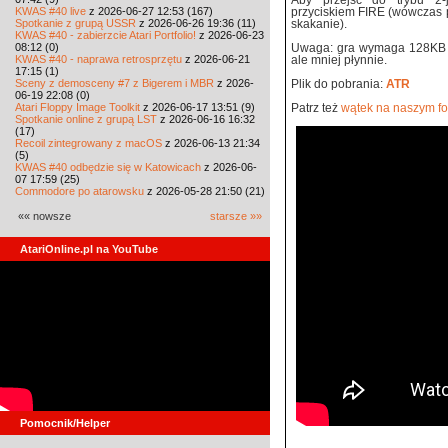
Aby przejść do trybu 2-j
KWAS #40 live
z 2026-06-27 12:53 (167)
przyciskiem FIRE (wówczas p
Spotkanie z grupą USSR
z 2026-06-26 19:36 (11)
skakanie).
KWAS #40 - zabierzcie Atari Portfolio!
z 2026-06-23
08:12 (0)
Uwaga: gra wymaga 128KB R
KWAS #40 - naprawa retrosprzętu
z 2026-06-21
ale mniej płynnie.
17:15 (1)
Sceny z demosceny #7 z Bigerem i MBR
z 2026-
Plik do pobrania:
ATR
06-19 22:08 (0)
Atari Floppy Image Toolkit
z 2026-06-17 13:51 (9)
Patrz też
wątek na naszym f
Spotkanie online z grupą LST
z 2026-06-16 16:32
(17)
Recoil zintegrowany z macOS
z 2026-06-13 21:34
(5)
KWAS #40 odbędzie się w Katowicach
z 2026-06-
07 17:59 (25)
Commodore po atarowsku
z 2026-05-28 21:50 (21)
«« nowsze
starsze »»
AtariOnline.pl na YouTube
Pomocnik/Helper