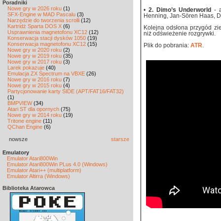
Poradniki
Nowe gry w 2026 roku
(1)
•
2. Dimo’s Underworld
- a
SFX-Engine w MAD Pascalu
(3)
Henning, Jan-Sören Haas, Di
Narzędzie do tworzenia scrolli
(12)
Kartridż Sparta DOS X
(6)
Kolejna odsłona przygód zie
Usprawnienia magnetofonu XC12
(12)
niż odświeżenie rozgrywki.
Konserwacja stacji dysków 1050
(19)
Konserwacja magnetofonu XC12
(15)
Plik do pobrania:
ATR
.
Nowe gry w 2020 roku
(2)
Nowe gry w 2019 roku
(35)
Nowe gry w 2017 roku
(3)
Larek pokazuje
(40)
Emulacja ZX Spectrum na VBXE
(26)
Nowe gry w 2016 roku
(7)
Nowe gry w 2015 roku
(4)
Partycjonowanie karty SIDE (APT/FAT16/FAT32)
(1)
BMPVIEW
(34)
Atari ST dla opornych
(75)
Nowe gry w 2014 roku
(19)
Tritone engine
(11)
QChan Engine
(6)
nowsze
starsze
Emulatory
Emulator Atari800Win
Emulator Atari800Win PLus 4.0 (Windows)
Emulator Atari++ (multiplatform)
Emulator Altirra (Windows)
Biblioteka Atarowca