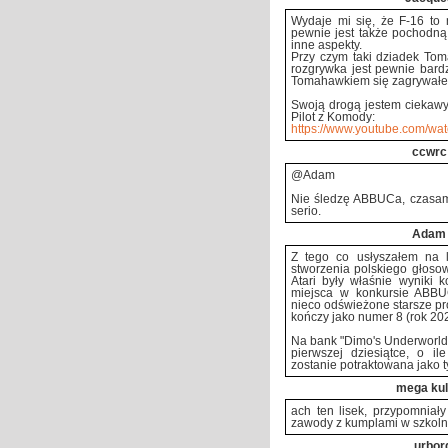
Wydaje mi się, że F-16 to 
pewnie jest także pochodną 
inne aspekty.
Przy czym taki dziadek Toma
rozgrywka jest pewnie bardz
Tomahawkiem się zagrywałe
Swoją drogą jestem ciekawy 
Pilot z Komody:
https://www.youtube.com/wat
ccwrc
@Adam
Nie śledzę ABBUCa, czasami t
serio.
Adam
Z tego co usłyszałem na 
stworzenia polskiego głoso
Atari były właśnie wyniki 
miejsca w konkursie ABBUC 
nieco odświeżone starsze pr
kończy jako numer 8 (rok 202
Na bank "Dimo's Underworld"
pierwszej dziesiątce, o i
zostanie potraktowana jako ty
mega ku
ach ten lisek, przypomniał
zawody z kumplami w szkolnej
_urbor