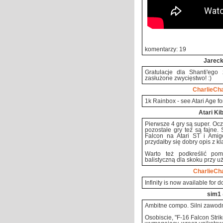
komentarzy: 19
Jarec
Gratulacje dla Shanti'ego
zasłużone zwycięstwo! :)
CharlieCha
1k Rainbox - see Atari Age fo
Atari Ki
Pierwsze 4 gry są super. Oc
pozostałe gry też są fajne.
Falcon na Atari ST i Ami
przydałby się dobry opis z kl
Warto też podkreślić pom
balistyczną dla skoku przy u
CharlieCha
Infinity is now available for 
sim1
Ambitne compo. Silni zawodn
Osobiscie, "F-16 Falcon Strik