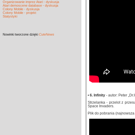
Organizowanie imprez Atari - dyskusja
Atari demoscene database - dyskusja
Colony Mobile - dyskusja
Colony Mobile - projekt
Statystyki
Nowinki
tworzone dzięki
CuteNews
•
6. Infinity
- autor: Peter „Dr.
Strzelanka - przelot z prze
Space Invaders.
Plik do pobrania (najnowsza