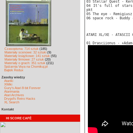
03 Stellar Quest - Ker
04 It's full of stars
pkt
05 The eye - Remigiusz
06 space rock - Buddy 
ATARI XL/XE - ATASCII 
01 Drasciionus - +Adam
Czasopisma: 714 sztuk
(185)
Materiały scenowe: 32 sztuki
(9)
Materiały książkowe: 141 sztuk
(55)
Materiały firmowe: 27 sztuk
(20)
Materiały o grach: 351 sztuk
(211)
Spiżarnia Voya na Chomikuj.pl
Bajtek Redux
Zasoby wiedzy
Atariki
XWiki
Gury's Atari 8-bit Forever
Atarimania
Atari Archives
Drygol's Retro Hacks
XL Search
Kontakt
HI SCORE CAFÉ