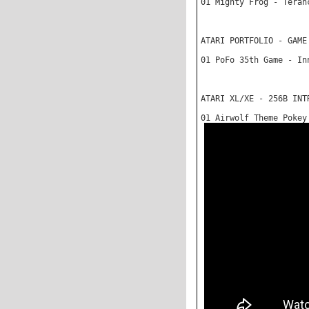
01 Mighty Frog - Teran
ATARI PORTFOLIO - GAME
01 PoFo 35th Game - In
ATARI XL/XE - 256B INT
01 Airwolf Theme Pokey