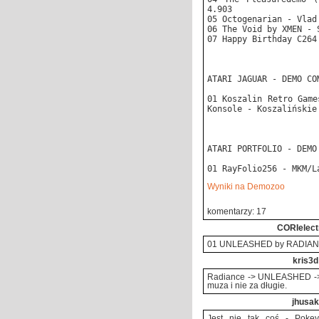
4.903
05 Octogenarian - Vlad
06 The Void by XMEN - 
07 Happy Birthday C264
ATARI JAGUAR - DEMO CO
01 Koszalin Retro Game
Konsole - Koszalińskie
ATARI PORTFOLIO - DEMO
01 RayFolio256 - MKM/L
Wyniki na Demozoo
komentarzy: 17
CORIelect
01 UNLEASHED by RADIANC
kris3d
Radiance -> UNLEASHED -> 
muza i nie za długie.
jhusak
Jest nie tak coś - Pokey