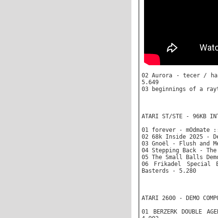
02 Aurora - tecer / ha
5.649
03 beginnings of a ray
ATARI ST/STE - 96KB IN
01 forever - mOdmate :
02 68k Inside 2025 - D
03 Gnoël - Flush and M
04 Stepping Back - The
05 The Small Balls Dem
06 Frikadel Special 
Basterds - 5.280
ATARI 2600 - DEMO COMP
01 BERZERK DOUBLE AG