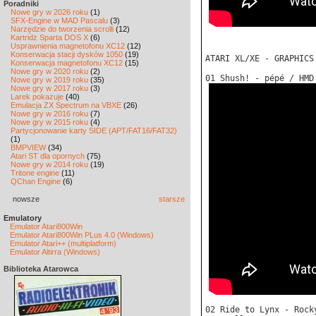
Poradniki
Nowe gry w 2026 roku
(1)
SFX-Engine w MAD Pascalu
(3)
Narzędzie do tworzenia scrolli
(12)
Kartridż Sparta DOS X
(6)
Usprawnienia magnetofonu XC12
(12)
Konserwacja stacji dysków 1050
(19)
ATARI XL/XE - GRAPHICS
Konserwacja magnetofonu XC12
(15)
Nowe gry w 2020 roku
(2)
01 Shush! - pépé / HMD
Nowe gry w 2019 roku
(35)
Nowe gry w 2017 roku
(3)
Larek pokazuje
(40)
Emulacja ZX Spectrum na VBXE
(26)
Nowe gry w 2016 roku
(7)
Nowe gry w 2015 roku
(4)
Partycjonowanie karty SIDE (APT/FAT16/FAT32)
(1)
BMPVIEW
(34)
Atari ST dla opornych
(75)
Nowe gry w 2014 roku
(19)
Tritone engine
(11)
QChan Engine
(6)
nowsze
starsze
Emulatory
Emulator Atari800Win
Emulator Atari800Win PLus 4.0 (Windows)
Emulator Atari++ (multiplatform)
Emulator Altirra (Windows)
Biblioteka Atarowca
02 Ride to Lynx - Rock