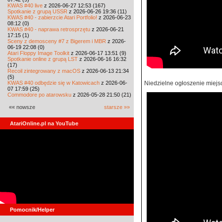
KWAS #40 live
z 2026-06-27 12:53 (167)
Spotkanie z grupą USSR
z 2026-06-26 19:36 (11)
KWAS #40 - zabierzcie Atari Portfolio!
z 2026-06-23
08:12 (0)
KWAS #40 - naprawa retrosprzętu
z 2026-06-21
17:15 (1)
Sceny z demosceny #7 z Bigerem i MBR
z 2026-
06-19 22:08 (0)
Atari Floppy Image Toolkit
z 2026-06-17 13:51 (9)
Spotkanie online z grupą LST
z 2026-06-16 16:32
(17)
Recoil zintegrowany z macOS
z 2026-06-13 21:34
(5)
KWAS #40 odbędzie się w Katowicach
z 2026-06-
Niedzielne ogłoszenie miejs
07 17:59 (25)
Commodore po atarowsku
z 2026-05-28 21:50 (21)
«« nowsze
starsze »»
AtariOnline.pl na YouTube
Pomocnik/Helper