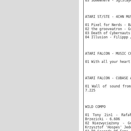
03 Somewhere - SgtSlay
ATARI ST/STE - 4CHN MU
01 Pixel for Nerds - B
02 the grooveatron - G
03 Death of Cybernauts
04 Illusion - Filippp 
ATARI FALCON - MUSIC C
01 With all your heart
ATARI FALCON - CUBASE 
01 Wall of sound from
7.225
WILD COMPO
01 Tony 2in1 - Rafał
Brzezicki - 6.606
02 Niezwyciężony - G
Krzysztof 'Hospes' Jed