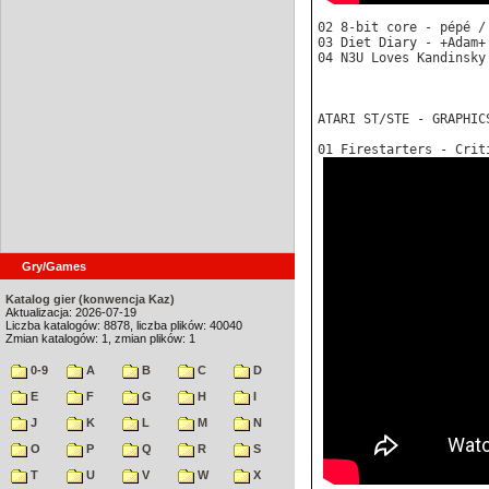
02 8-bit core - pépé /
03 Diet Diary - +Adam+
04 N3U Loves Kandinsky
ATARI ST/STE - GRAPHIC
01 Firestarters - Crit
Gry/Games
Katalog gier (konwencja Kaz)
Aktualizacja: 2026-07-19
Liczba katalogów: 8878, liczba plików: 40040
Zmian katalogów: 1, zmian plików: 1
0-9
A
B
C
D
E
F
G
H
I
J
K
L
M
N
O
P
Q
R
S
T
U
V
W
X