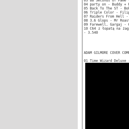
03 88 Seconds Of Fame 
04 party on - Buddy + 
05 Back To The ST - Bo
06 Triple Color - Fili
07 Raiders From Hell -
08 3.6 Glops - Mr Roas
09 Farewell, Gargaj - 
10 C64 z łopatą na żag
- 3.540
ADAM GILMORE COVER COM
01 Time Wizard Deluxe 