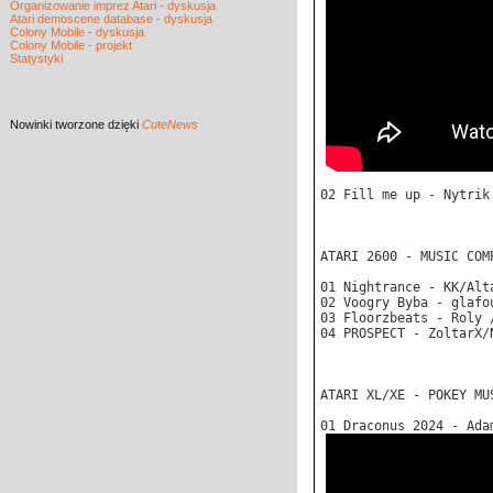
Organizowanie imprez Atari - dyskusja
Atari demoscene database - dyskusja
Colony Mobile - dyskusja
Colony Mobile - projekt
Statystyki
Nowinki
tworzone dzięki
CuteNews
02 Fill me up - Nytrik
ATARI 2600 - MUSIC COM
01 Nightrance - KK/Alt
02 Voogry Byba - glafo
03 Floorzbeats - Roly 
04 PROSPECT - ZoltarX/
ATARI XL/XE - POKEY MU
01 Draconus 2024 - Ada