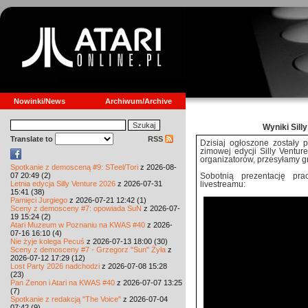
Nowinki/News
Archiwum/Archive
Wyniki Sill
Translate to
RSS
Dzisiaj ogłoszone zostały 
zimowej edycji Silly Ventur
organizatorów, przesyłamy g
Spotkanie z demosceną #9: STeel/Tori
z 2026-08-
07 20:49 (2)
Sobotnią prezentację pr
Letnia edycja Silly Venture 2026
z 2026-07-31
livestreamu:
15:41 (38)
Pamięci Jurgiego
z 2026-07-21 12:42 (1)
Sceny z demosceny #7: opowiada SuN
z 2026-07-
19 15:24 (2)
Atari Muzeum w Poznaniu na KWAS #40
z 2026-
07-16 16:10 (4)
Nie żyje kolega Pecuś
z 2026-07-13 18:00 (30)
Sceny z demosceny #7 - Grzegorz "Sun" Żyła
z
2026-07-12 17:29 (12)
Lost Party 2026 nadchodzi
z 2026-07-08 15:28
(23)
Pan Zenon i Atari na KWAS #40
z 2026-07-07 13:25
(7)
Spotkanie z redakcją "The Voice"
z 2026-07-04
07:42 (9)