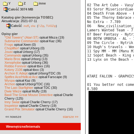
Y
Z
inne
02 The Art Cube - Vasy
03 Soror Misericordiae
Całość 3074 MB
04 Death From Above - 
Katalog gier (konwencja TOSEC)
05 The Thorny Embrace 
Aktualizacja: 2021-07-11
No Extra - 7.789
Całość
,
06 New_civilisation
md5
sha
(
7-Zip
,
TUGZip
)
Lamers Wanted Team - 7
Opisy gier
07 Beer Fantasy - Nytr
"Old Towers" (Atari ST)
opisał Misza (19)
08 BOTW URBOSA - AL - 
Submarine Commander
opisał Kaz (36)
09 The Circle - Nytrik
Frogs
opisał Xeen (0)
10 Hugh's travels - We
Choplifter!
opisał Urborg (0)
11 Spy MM - MM (Manu M
Joust
opisał Urborg (17)
12 Sopot Beach - King 
Commando
opisał Urborg (35)
Mario Bros
opisał Urborg (13)
13 Lynx on the Beach -
Xenophobe
opisał Urborg (36)
Robbo Forever
opisał tbxx (16)
Kolony 2106
opisał tbxx (3)
Archon II: Adept
opisał Urborg/TDC (9)
ATARI FALCON - GRAPHIC
Spitfire Ace/Hellcat Ace
opisał Farscape (9)
Wyspa
opisał Kaz (9)
Archon
opisał Urborg/TDC (16)
01 You better not com
The Last Starfighter
opisał TDC (30)
8.580
Dwie Wieże
opisał Muffy (19)
Basil The Great Mouse Detective
opisał Charlie
Cherry (125)
Inny Świat
opisał Charlie Cherry (17)
Inspektor
opisał Charlie Cherry (19)
Grand Prix Simulator
opisał Charlie Cherry (16)
«« nowsze
starsze »»
Wewnętrzne/Internals