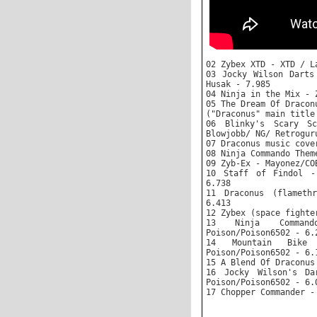
02 Zybex XTD - XTD / L
03 Jocky Wilson Darts
Husak - 7.985
04 Ninja in the Mix - 
05 The Dream Of Dracon
("Draconus" main title
06 Blinky's Scary S
Blowjobb/ NG/ Retrogur
07 Draconus music cove
08 Ninja Commando Them
09 Zyb-Ex - Mayonez/CO
10 Staff of Findol -
6.738
11 Draconus (flameth
6.413
12 Zybex (space fighte
13 Ninja Comman
Poison/Poison6502 - 6.
14 Mountain Bike 
Poison/Poison6502 - 6.
15 A Blend Of Draconus
16 Jocky Wilson's Da
Poison/Poison6502 - 6.
17 Chopper Commander -