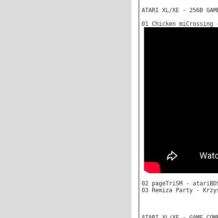
ATARI XL/XE - 256B GAM
01 Chicken miCrossing 
02 pageTriSM - atariBD
03 Remiza Party - Krzy
ATARI XL/XE - GAME COM