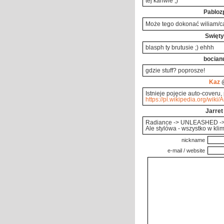
tej kanwie ;)
Pabloz
Może tego dokonać wiliam/c
Święty
blasph ty brutusie ;) ehhh
bocian
gdzie stuff? poprosze!
Kaz
@
Istnieje pojęcie auto-coveru,
https://pl.wikipedia.org/wiki/A
Jarret
Radiance -> UNLEASHED ->
Ale stylówa - wszystko w klim
nickname
e-mail / website