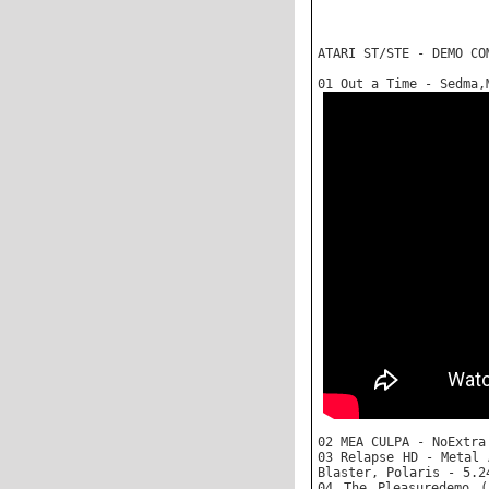
ATARI ST/STE - DEMO CO
01 Out a Time - Sedma,
02 MEA CULPA - NoExtra
03 Relapse HD - Metal 
Blaster, Polaris - 5.2
04 The Pleasuredemo (