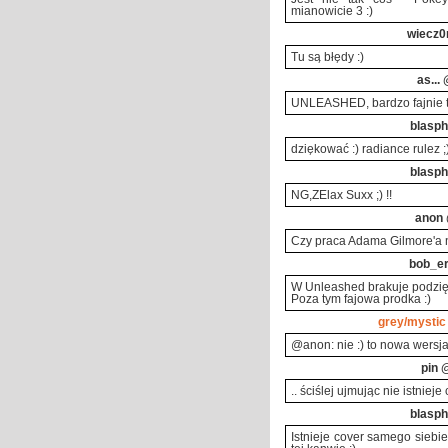
mianowicie 3 :)
wiecz0
Tu są błędy :)
as...
@
UNLEASHED, bardzo fajnie to
blasph
dziękować :) radiance rulez ;) 
blasph
NG,ZElax Suxx ;) !!
anon
Czy praca Adama Gilmore'a 
bob_e
W Unleashed brakuje podzię
Poza tym fajowa prodka :)
grey/mystic
@anon: nie :) to nowa wersja
pin
@
.. ściślej ujmując nie istniej
blasph
Istnieje cover samego siebi