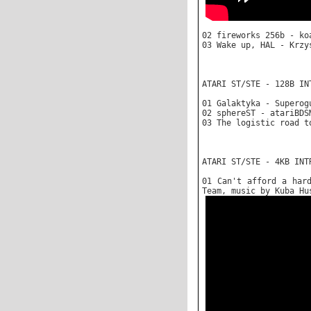
02 fireworks 256b - ko
03 Wake up, HAL - Krzy
ATARI ST/STE - 128B IN
01 Galaktyka - Superog
02 sphereST - atariBDS
03 The logistic road t
ATARI ST/STE - 4KB INT
01 Can't afford a har
Team, music by Kuba Hu