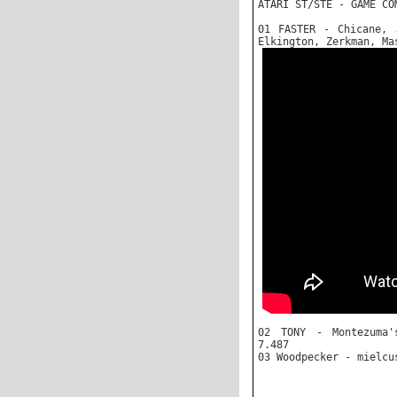
ATARI ST/STE - GAME CO
01 FASTER - Chicane, 
Elkington, Zerkman, Ma
02 TONY - Montezuma'
7.487
03 Woodpecker - mielcu