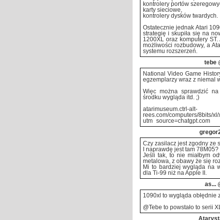
kontrolery portów szeregowy
karty sieciowe,
kontrolery dysków twardych.
Ostatecznie jednak Atari 109
strategię i skupiła się na n
1200XL oraz komputery ST. A
możliwości rozbudowy, a Ata
systemu rozszerzeń.
tebe
@
National Video Game Histor
egzemplarzy wraz z niemal w
Więc można sprawdzić na m
środku wygląda itd. ;)
atarimuseum.ctrl-alt-
rees.com/computers/8bits/xl/
utm_source=chatgpt.com
gregor
Czy zasilacz jest zgodny z
I naprawdę jest tam 78M05?
Jeśli tak, to nie miałbym 
metalowa, z obawy że się roz
Mi to bardziej wygląda na 
dla Ti-99 niż na Apple II.
as...
@
1090xl to wygląda obłędnie 
@Tebe to powstało to serii XL
Ataryst