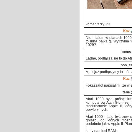
komentarzy: 23
Kaz
@
Nie miałem w planach 1090, 
to inna bajka :). Wytrzyma 
1029?
mono
Ładne, podłącza się to do At
bob_e
A jak już podłączymy to taśm
Kaz
@
Fokaszalot napisał mi, że w
tebe
@
Atari 1090 było próbą fir
komputerów Atari 8-bit (ser
modularność Apple II, któr
peryferyjnych.
Atari 1090 miało być zewn
gniazd, do których można
podobnie jak w Apple II. Pla
karty pamięci RAM,