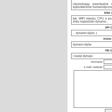
Uprzedzając ewentualne s
wykształcenie humanistyczn
tebe
@
tak, WIFI między CPU a po
żeby napędzało dynamo...
pin
@
... dynamo kijów ;)
mono
dymano kijów
nip
@
i nadal dymajo
nickname
e-mail / website