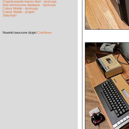
Organizowanie imprez Atari - dyskusja
Atari demoscene database - dyskusja
Colony Mobile - dyskusja
Colony Mobile - projekt
Statystyki
Nowinki
tworzone dzięki
CuteNews