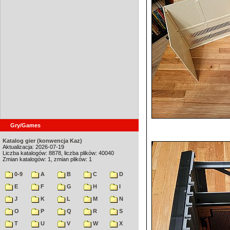
Gry/Games
Katalog gier (konwencja Kaz)
Aktualizacja: 2026-07-19
Liczba katalogów: 8878, liczba plików: 40040
Zmian katalogów: 1, zmian plików: 1
0-9
A
B
C
D
E
F
G
H
I
J
K
L
M
N
O
P
Q
R
S
T
U
V
W
X