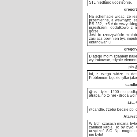
STL niedługo udostępnię.
gregor
Na schemacie widać, że jest
przemienne, a wewnątrz jes
RS-232, i +5 V do wszystkiego
przestrzeni, dodatkowo z n
górze.
Jeśli to rzeczywiście miałob
zasilacz powinien być impuls
ekranowaniu
gregor
Dlatego moim zdaniem najle
wydrukowac jedynie elementy
pin
@
łoł, z czego widzę to dos
Problemem będzie tylko jako
candle
@as... tylko 1200 nie podł
atrapą, no to hej - droga wol
as...
@
@candle, trzeba będzie pbi d
Ataryst
W tych czasach można byłob
zamiast kabla. To by było!
urządzeń SIO. Np. magnetof
nie było!