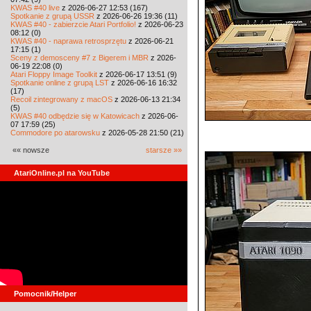
KWAS #40 live
z 2026-06-27 12:53 (167)
Spotkanie z grupą USSR
z 2026-06-26 19:36 (11)
KWAS #40 - zabierzcie Atari Portfolio!
z 2026-06-23
08:12 (0)
KWAS #40 - naprawa retrosprzętu
z 2026-06-21
17:15 (1)
Sceny z demosceny #7 z Bigerem i MBR
z 2026-
06-19 22:08 (0)
Atari Floppy Image Toolkit
z 2026-06-17 13:51 (9)
Spotkanie online z grupą LST
z 2026-06-16 16:32
(17)
Recoil zintegrowany z macOS
z 2026-06-13 21:34
(5)
KWAS #40 odbędzie się w Katowicach
z 2026-06-
07 17:59 (25)
Commodore po atarowsku
z 2026-05-28 21:50 (21)
«« nowsze
starsze »»
AtariOnline.pl na YouTube
Pomocnik/Helper