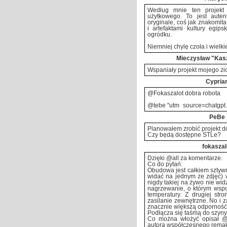
Według mnie ten projekt
użytkowego. To jest aute
oryginale, coś jak znakomit
i artefaktami kultury egi
ogródku.
Niemniej chylę czoła i wielki
Mieczysław "Kasz
Wspaniały projekt mojego zi
Cypria
@Fokaszalot dobra robota
@tebe "utm_source=chatgpt.
PeBe
Planowałem zrobić projekt do 
Czy będą dostępne STLe?
fokaszal
Dzięki @all za komentarze.
Co do pytań:
Obudowa jest całkiem sztyw
widać na jednym ze zdjęć) w
nigdy takiej na żywo nie wi
nagrzewanie, o którym wsp
temperatury. Z drugiej str
zasilanie zewnętrzne. No i
znacznie większą odporność
Podłącza się taśmą do szyny 
Co można włożyć opisał @t
autora współczesnego remaku