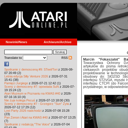
Nowinki/News
Archiwum/Archive
Translate to
RSS
Marcin "Fokaszalot" Ba
Towarzystwa Ochrony Dzi
artykułów do pisma retroko
Spotkanie z demosceną #9: STeel/Tori
z 2026-08-
ciekawych projektów obud
07 20:49 (2)
projektowanie w technologi
Letnia edycja Silly Venture 2026
z 2026-07-31
obudowy do: SIO2SD Stick
15:41 (38)
interfejsu ST2VGA, myszki
Pamięci Jurgiego
z 2026-07-21 12:42 (1)
interfejsu CTCPI (do Falco
Sceny z demosceny #7: opowiada SuN
z 2026-07-
przydatnego, w odpowiedniej s
19 15:24 (2)
Atari Muzeum w Poznaniu na KWAS #40
z 2026-
07-16 16:10 (4)
Nie żyje kolega Pecuś
z 2026-07-13 18:00 (30)
Sceny z demosceny #7 - Grzegorz "Sun" Żyła
z
2026-07-12 17:29 (12)
Lost Party 2026 nadchodzi
z 2026-07-08 15:28
(23)
Pan Zenon i Atari na KWAS #40
z 2026-07-07 13:25
(7)
Spotkanie z redakcją "The Voice"
z 2026-07-04
07:42 (9)