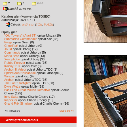
Y
Z
inne
Całość 3074 MB
Katalog gier (konwencja TOSEC)
Aktualizacja: 2021-07-11
Całość
,
md5
sha
(
7-Zip
,
TUGZip
)
Opisy gier
"Old Towers" (Atari ST)
opisał Misza (19)
Submarine Commander
opisał Kaz (36)
Frogs
opisał Xeen (0)
Choplifter!
opisał Urborg (0)
Joust
opisał Urborg (17)
Commando
opisał Urborg (35)
Mario Bros
opisał Urborg (13)
Xenophobe
opisał Urborg (36)
Robbo Forever
opisał tbxx (16)
Kolony 2106
opisał tbxx (3)
Archon II: Adept
opisał Urborg/TDC (9)
Spitfire Ace/Hellcat Ace
opisał Farscape (9)
Wyspa
opisał Kaz (9)
Archon
opisał Urborg/TDC (16)
The Last Starfighter
opisał TDC (30)
Dwie Wieże
opisał Muffy (19)
Basil The Great Mouse Detective
opisał Charlie
Cherry (125)
Inny Świat
opisał Charlie Cherry (17)
Inspektor
opisał Charlie Cherry (19)
Grand Prix Simulator
opisał Charlie Cherry (16)
«« nowsze
starsze »»
Wewnętrzne/Internals