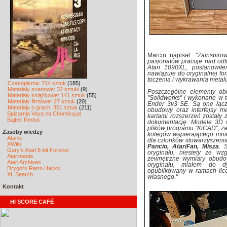
Marcin napisał:
"Zainspir
pasjonatów pracuje nad odt
Atari 1090XL, postanowił
nawiązuje do oryginalnej fo
toczenia i wykrawania metalu
Czasopisma: 714 sztuk
(185)
Materiały scenowe: 32 sztuki
(9)
Poszczególne elementy ob
Materiały książkowe: 141 sztuk
(55)
"Solidworks" i wykonane w 
Materiały firmowe: 27 sztuk
(20)
Ender 3v3 SE. Są one łącz
Materiały o grach: 351 sztuk
(211)
obudowy oraz interfejsy m
Spiżarnia Voya na Chomikuj.pl
kartami rozszerzeń zostały
Bajtek Redux
dokumentację. Modele 3D 
plików programu "KiCAD", za
Zasoby wiedzy
kolegów wspierającego mnie
Atariki
dla członków stowarzyszeni
XWiki
Pancio, AtariFan, Misza
. 
Gury's Atari 8-bit Forever
oryginału, niestety ze w
Atarimania
zewnętrzne wymiary obudo
Atari Archives
oryginału, miałem do dys
Drygol's Retro Hacks
opublikowany w ramach lic
XL Search
własnego."
Kontakt
HI SCORE CAFÉ