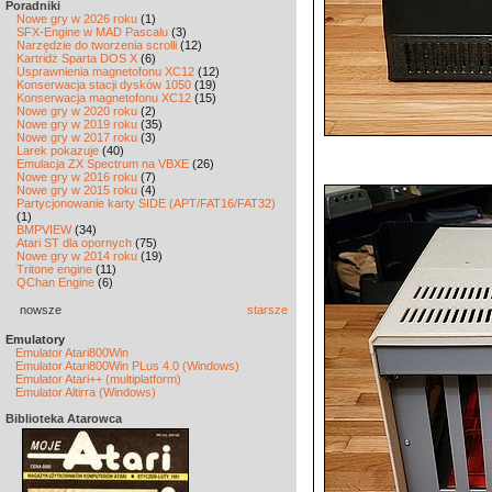
Poradniki
Nowe gry w 2026 roku
(1)
SFX-Engine w MAD Pascalu
(3)
Narzędzie do tworzenia scrolli
(12)
Kartridż Sparta DOS X
(6)
Usprawnienia magnetofonu XC12
(12)
Konserwacja stacji dysków 1050
(19)
Konserwacja magnetofonu XC12
(15)
Nowe gry w 2020 roku
(2)
Nowe gry w 2019 roku
(35)
Nowe gry w 2017 roku
(3)
Larek pokazuje
(40)
Emulacja ZX Spectrum na VBXE
(26)
Nowe gry w 2016 roku
(7)
Nowe gry w 2015 roku
(4)
Partycjonowanie karty SIDE (APT/FAT16/FAT32)
(1)
BMPVIEW
(34)
Atari ST dla opornych
(75)
Nowe gry w 2014 roku
(19)
Tritone engine
(11)
QChan Engine
(6)
nowsze
starsze
Emulatory
Emulator Atari800Win
Emulator Atari800Win PLus 4.0 (Windows)
Emulator Atari++ (multiplatform)
Emulator Altirra (Windows)
Biblioteka Atarowca